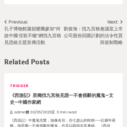
Post
Previous:
Next:
孔子博物館簫韶樂團參加“何
劉俊海：找九宮格會議室上市
navigation
故中國·弦歌不輟”網找九宮格
公司股份回購計劃的法令性質
見證絡主題宣傳活動
與規制戰略
Related Posts
TRIGGER
《西游記》里獨找九宮格見證一不會措辭的魔鬼–文
史–中國作家網
admin
03/05/2025
0 min read
《西游記》中魔鬼浩繁，抽像各別，但七盡山的蛇精——紅鱗年夜
蟒，倒是獨一不會措辭的魔鬼，也是以顯得非常奧秘。 《西游