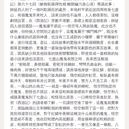
記》第六十七回《解救駝羅禪性穩 離開穢污道心清》專講此事：
師徒四人到了一個叫駝羅莊的處所，本地村平易近說四周有座七盡
山，有個魔鬼常來吃人，請來法師也不論用，人人都很害怕。這種
劇情設置，在《西游記》里數不堪數，基礎上都是這個套路：師徒
四人借宿遇阻——魔鬼擾平易近——悟空等人降妖除魔。此次也不
破例，但特個人空間別之處在于，這魔鬼屬于“獨門獨戶”，既沒有
什么像樣的武器與神通，也沒有三五成群的小嘍啰，屬于單獨修行
者，道行很是淺。是以，這段故事的驚險水平與過關難度，在全書
都算是倒數的，更像是一篇瑜伽場地帶有笑劇顏色的寓言故事。並
且，因其缺少與其他段落的慎密聯繫關係，即使當成一篇精致的短
篇小說來讀也沒題目。 七盡山魔鬼表態之時，吳承恩這般描
述：“射曉星，鼻噴朝霧。密密牙排鋼劍，彎彎爪曲金鉤。頭戴一
條肉角，好便似千千塊瑪瑙攢成；講座場地身披一派紅鱗，卻就如
千萬片胭脂砌就。盤地只疑為錦被，飛空錯認作虹霓。歇臥處有腥
氣沖天，舉動時有赤云罩體。年夜不年夜，雙方人不見工具；長不
長，一座山跨占南北”——就是一條碩年夜的蟒蛇。 悟空問他是何
方魔鬼，那怪也不搭話，本來這蛇精最基礎就不會措辭。悟空和八
戒隨著魔鬼到了七盡山，蛇怪現出原形，一口將悟空吞進肚里。熟
習《西游記》的讀者都了解，一旦讓悟空進了腹中，這魔鬼就費事
了，面臨鐵扇公主和獅駝嶺的青獅精，悟空都用了這一招，把對方
熬煎得逝世往活來。對于紅鱗年夜蟒這種沒什么佈景的魔鬼，悟空
更是絕不客套，他在巨蛇體內高低翻滾，用金箍棒撐起蛇精的肚
皮，蛇精疼得把身材彎成了彩虹的外形，一會兒又像是一條船。八