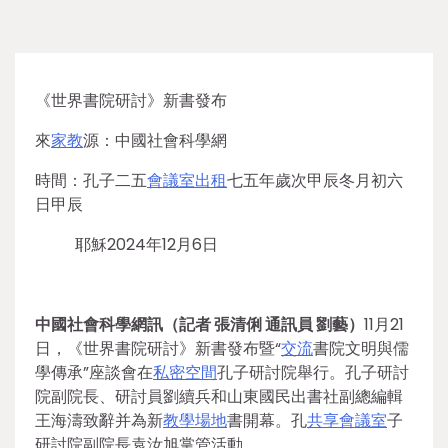
《世界書院研討》新書發布
來
家教
源：中國社會科學網
時間：孔子二五
會議室出租
七五年歲次甲辰冬月初六
日甲辰
耶穌2024年12月6日
中國社會科學網訊（記者 張清俐 通訊員 劉藝）
11月21
日，《世界書院研討》新書發布暨“
交流
書院文明與儒
學傳承”座談會在
私密空間
孔子研討院舉行。孔子研討
院副院長、研討員劉續兵和山東國民出書社副總編輯
王海濤致辭并為新
教學場地
書開幕。孔
共享會議室
子
研討院副院長袁汝旭掌管活動。