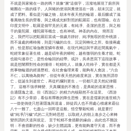
不就是與家豬在一路的嗎？就像“溷”這個字，活潑地展現了廁所與
豬圈在一路的樣子。人與豬的便溺與糞便混在一路，顛末沉淀，就
成了肥料。看似是污穢之物，顛末年夜天然的輪迴，最后釀成了滋
養萬物生長的營養。與之構成光鮮對照的駝羅莊，也有隱喻。在古
印度文明中，駝羅是個罕見的元素，有純凈、圣潔的意思，與之相
干的曼陀羅、樓陀羅等概念，也有神祇、神圣的內在。 簡而言
之，我們可以把駝羅莊當成一個歲月靜好、純凈無瑕的世外桃源，
而不遠處的稀柿衕，則是污穢的出生、沉淀與轉化之所。銜接兩處
的，恰是那紅瑜伽教室鱗年夜蟒。在現代神話與平易近間風氣中，
蛇經常象征著生殖，越是碩年夜的蟒蛇，越有微弱的生養才能。蛇
也能勾連存亡，是性命輪回的紐帶。或許，吳承恩寫下這段故事，
就是想闡釋對性命的懂得：蛇精吃人，就像人吃柿子，實在都是天
然事物輪迴的經過歷程。在社會倫理來看，能夠有人會說，“六合
不仁，以萬物為芻狗”，但從年夜天然的維度來說，實在無所謂存
亡，從誕生到逝世亡，再從朽爛到更生，一切都只是天然紀律罷
了。 這種不強求轉變、天真爛漫的不雅念，是典範的道家思惟，
合適隱逸之道。但《西游記》的精力內核顯然不在這里。《西游
記》有不少章節，看似有釋教的降生思惟，實在是儒家的進世精力
——借使倘使只想著隱逸與逍遠，師徒四人也不用處心積慮來霸佔
八十一難了。七盡山一回即是這般。悟空擊殺蛇精，就是要打
破“純凈/污穢”式的二元對峙思想，以取經人的朝上進步之心來轉
變所謂的天道與規定。 至于蛇精不會措辭的緣由，由此也不難說
明：不會措辭的性命，缺少主體認識，更有能夠遵守天道，而不會