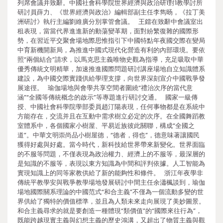
列席會議并致辭。中國社會科學院世界經濟與政治研1對1教學討所
研討員薛力、《世界經濟與政治》編輯部副主任李雋旸，《拉丁美
洲研討》執行主編劉維廣分別掌管會議。 王鐳在致辭中會議室出
租表現，當當代界進進新的動蕩變革期，面對紛繁復雜的國際形
勢，在習近平交聚會場地際思惟指引下中國特點年夜國交際在變局
中育新機開新局，為推進中國式現代化營造有利的內部環境。要依
照“兩個結合”請求，以馬克思主義唯物史觀為指導，充足吸取中華
優秀傳統文明精華，加速推進國際問題研討講座場地自立知識體系
建設，為中國交際實踐供給學理支撐，向世界深刻宣介中國戰爭發
展途徑。 瑜伽場地與會學共享空間者圍繞“禮治次序的當代意
涵”“全國等傳統概念的啟示”等專題進行研討交通。 國家一級傳
授、中國社會科學院學部委員趙汀陽表現，任何事物都是在系統中
方能存在，交流并且在互動中需求樹立必定的次序。在全國舞蹈教
室體系中，各個國家小樹屋、平易近族彼此關聯，構成“全國之
道”。中華文明崇尚品小樹屋德，“德者，得也”，德意味著讓國民
獲得好處與好處。當今時代，新科技給世界帶來新變化。世界面臨
的不服等問題，不僅表現為政治權力、經濟上的不服等，最深層的
是知識的不服等，表現以東方知識為中間和評判依據。人工智能為
實現知識上的同等家教供給了新的能夠性和條件。 浙江年夜學非
傳統平教學安與戰爭教學場地發展研討中間主任余瀟楓談到，瑜伽
場地國際關系理論的中國范式“和合主義”不僅為一個流動多變的世
界供給了獨特的價值標準，並且為人類未來走向展現了美妙圖景。
和合主義尋求的就是要創造一種體現“類價值”的“國際來往行為”，
既能跨越現實主義與幻想主義的歷史鴻溝，又超出了物質主義與觀