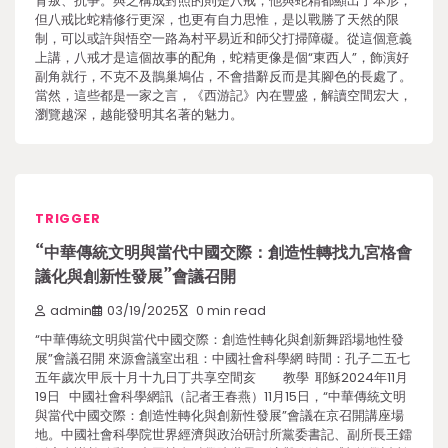
背叛、抗爭。與之構成對照的則是八戒，他與蛇精都顯出了本形，
但八戒比蛇精修行更深，也更有自力思惟，是以戰勝了天然的限
制，可以或許與悟空一路為村平易近和師父打掃障礙。從這個意義
上講，八戒才是這個故事的配角，蛇精更像是個“東西人”，飾演好
副角就行，不克不及鵲巢鳩佔，不會措辭反而是其腳色的長處了。
當然，這些都是一家之言，《西游記》內在豐盛，解讀空間宏大，
瀏覽越深，越能發明其名著的魅力。
TRIGGER
“中華傳統文明與當代中國交際：創造性轉找九宮格會
議化與創新性發展”會議召開
admin
03/19/2025
0 min read
“中華傳統文明與當代中國交際：創造性轉化與創新舞蹈場地性發
展”會議召開 來源會議室出租：中國社會科學網 時間：孔子二五七
五年歲次甲辰十月十九日丁共享空間亥 教學 耶穌2024年11月
19日 中國社會科學網訊（記者王春燕）11月15日，“中華傳統文明
與當代中國交際：創造性轉化與創新性發展”會議在京召開講座場
地。中國社會科學院世界經濟與政治研討所黨委書記、副所長王鐳