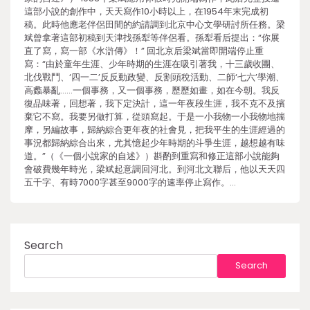
這部小說的創作中，天天寫作10小時以上，在1954年末完成初
稿。此時他應老伴侶田間的約請調到北京中心文學研討所任務。梁
斌曾拿著這部初稿到天津找孫犁等伴侶看。孫犁看后提出：“你展
直了寫，寫一部《水滸傳》！” 回北京后梁斌當即開端停止重
寫：“由於童年生涯、少年時期的生涯在吸引著我，十三歲收團、
北伐戰鬥、‘四一二’反反動政變、反割頭稅活動、二師‘七六’學潮、
高蠡暴亂……一個事務，又一個事務，歷歷如畫，如在今朝。我反
復品味著，回想著，我下定決計，這一年夜段生涯，我不克不及擯
棄它不寫。我要另做打算，從頭寫起。于是一小我物一小我物地揣
摩，另編故事，歸納綜合更年夜的社會見，把我平生的生涯經過的
事況都歸納綜合出來，尤其憶起少年時期的斗爭生涯，越想越有味
道。”（《一個小說家的自述》）斟酌到重寫和修正這部小說能夠
會破費幾年時光，梁斌起意調回河北。到河北文聯后，他以天天四
五千字、有時7000字甚至9000字的速率停止寫作。…
Search
Search