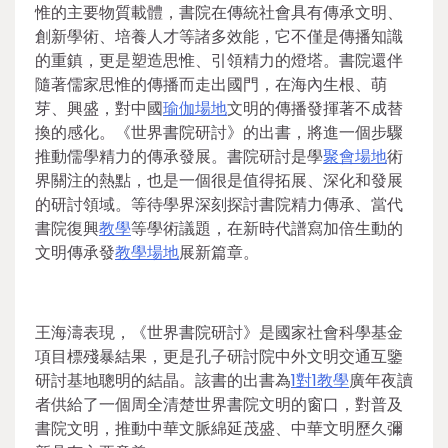
惟的主要物質載體，書院在傳統社會具有傳承文明、
創新學術、培養人才等諸多效能，它不僅是傳播知識
的重鎮，更是塑造思惟、引領精力的燈塔。書院還伴
隨著儒家思惟的傳播而走出國門，在海內生根、萌
芽、興盛，對中國
瑜伽場地
文明的傳播發揮著不成替
換的感化。《世界書院研討》的出書，將進一個步驟
推動儒學精力的傳承發展。書院研討是學
聚會場地
術
界關注的熱點，也是一個很是值得拓展、深化和發展
的研討領域。等待學界深刻探討書院精力傳承、當代
書院復興
教學
等學術議題，在新時代譜寫加倍生動的
文明傳承發
教學場地
展新篇章。
王海濤表現，《世界書院研討》是國家社會科學基金
項目標殘暴結果，更是孔子研討院中外文明交通互鑒
研討基地聰明的結晶。該書的出書為
1對1教學
廣年夜讀
者供給了一個周全清楚世界書院文明的窗口，對普及
書院文明，推動中華文脈綿延茂盛、中華文明歷久彌