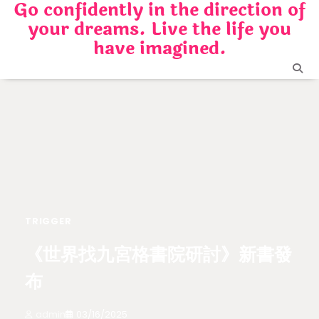
Go confidently in the direction of
Skip
your dreams. Live the life you
to
content
have imagined.
TRIGGER
《世界找九宮格書院研討》新書發
布
admin
03/16/2025