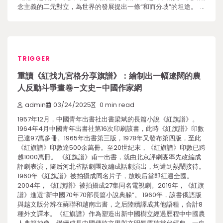
念主義的二元對立，為世界的發展提出一條“和而分歧”的坦途。 …
TRIGGER
重讀《紅找九宮格分享旗譜》：繪制出一幅遼闊的農
人反動斗爭畫卷–文史–中國作家網
admin
03/24/2025
0 min read
1957年12月，中國青年出書社出書梁斌的長篇小說《紅旗譜》。
1964年4月中國青年出書社第16次印刷該書，此時《紅旗譜》印數
已達97萬多冊。1965年出書第三版，1978年又發布第四版，至此
《紅旗譜》印數達500余萬冊。至20世紀末，《紅旗譜》印數已跨
越1000萬冊。 《紅旗譜》甫一出書，就由北京評劇團率先改編成
評劇表演，隨后河北省話劇團改編成話劇演出，均遭到熱鬧接待。
1960年《紅旗譜》被拍攝成同名片子，放映后當即紅遍全國。
2004年，《紅旗譜》被拍攝成27集同名電視劇。2019年，《紅旗
譜》進選“新中國70年70部長篇小說典躲”。 1960年，該書俄語版
與越文版分辨在蘇聯和越南出書，之后陸續譯成其他語種，合計8
種外文譯本。《紅旗譜》作為塑造出新中國樹立經過歷程中中國農