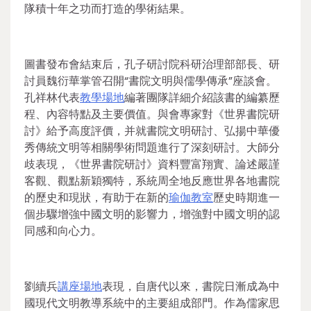
隊積十年之功而打造的學術結果。
圖書發布會結束后，孔子研討院科研治理部部長、研
討員魏衍華掌管召開“書院文明與儒學傳承”座談會。
孔祥林代表
教學場地
編著團隊詳細介紹該書的編纂歷
程、內容特點及主要價值。與會專家對《世界書院研
討》給予高度評價，并就書院文明研討、弘揚中華優
秀傳統文明等相關學術問題進行了深刻研討。大師分
歧表現，《世界書院研討》資料豐富翔實、論述嚴謹
客觀、觀點新穎獨特，系統周全地反應世界各地書院
的歷史和現狀，有助于在新的
瑜伽教室
歷史時期進一
個步驟增強中國文明的影響力，增強對中國文明的認
同感和向心力。
劉續兵
講座場地
表現，自唐代以來，書院日漸成為中
國現代文明教導系統中的主要組成部門。作為儒家思