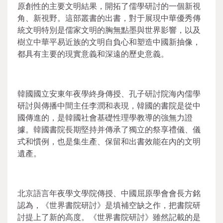
原創性的主要文明結果，開拓了儒學研討的一個新視
角、新視野。這部叢書的出書，對于展現中華優秀傳
統文明特別是儒家文明的胸無點墨與世界影響，以及
樹立中華平易近族的文明自負心和塑造中國新抽像，
都具有主要的現實意義和深遠的歷史意義。
韓國國立安東年夜學終身傳授、孔子研討院海內儒學
研討與傳播中間主任李潤和表現，韓國的書院是從中
國傳進的，是韓國社會基礎性理學教導的強無力證
據。韓國書院長期堅持并傳承了獨立的祭享禮儀、儀
式和慣例，也是集生產、保留和出書效能在內的文明
遺產。
北京語言年夜學文學院傳授、中國屈原學會會長方銘
認為，《世界書院研討》是填補空缺之作，把書院研
討提上了新的高度。《世界書院研討》雖然記載的是