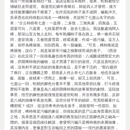
戒在一旁就像看熱烈一樣，還說這船沒有桅桿，成果，蛇精被悟空
捅破肚皮而逝世。 殺逝世紅鱗年夜蟒后，師徒四人才發明，後方
途徑被糜爛的柿子梗塞了，化作泥垢的柿子臭不成聞，穢氣沖天。
吳承恩在此特殊點出地名——稀柿衕，并說明了七盡山名字的由
來：“古云柿樹有七盡：一益壽，二多陰，三無鳥巢，四無蟲，五
霜葉可玩，六嘉實，七枝葉肥年夜，故名七盡山。我這敝處地闊人
稀，那深山亙古無人走到。每年熟爛柿子落在路上，將一條夾石胡
同，盡皆填滿；又被雨露雪霜，經霉過夏，作成一路污穢。這方人
家，俗呼為稀屎衕。但刮西風，有一股穢氣……”可見，稀柿衕就是
稀屎衕，說白了，就是屎尿等污穢之物聚積而成的巷子。 《西游
記》在此呈現了一段很風趣也很奇異的情節：八戒釀成體態宏大的
豬，拱開稀柿衕的穢物，這才買通了前行的途徑。只是這貪吃的八
戒，沒有村平易近供給的海量的食品，是不會干活的，“那白癡拱
了兩日，正在饑餓之際，那很多人何止有七八石飯食，他也非論米
飯、面飯，收積來一澇用之，飽餐一頓，卻又上前拱路”。 可見，
七盡山一回，蛇精的腳色分量并不重，與其他章節比擬，打斗經過
歷程不復雜，更像是為八戒拱開稀柿衕的故事展墊的劇情。這段故
事里，悟空的腳色效能僅僅是殺逝世蛇精，并沒有幾多亮點，反卻
是八戒的抽像年夜放光榮。這些分歧平常的細節，究竟暗藏著什么
機密呢？ 或許，從這些希奇的地名進手，就能發明一些眉目。如
前所述，稀柿衕是污穢的象征，但假如真的是尸山血海普通的丑惡
之地，吳承恩是不成能讓八戒舞蹈教室如許的正面腳色與之融為一
體的。循著這個思緒往解讀，會發明污穢只是稀柿衕的表層抽像，
其深層內在，更像是對五谷輪回之所的隱喻——現代的農家廁所，