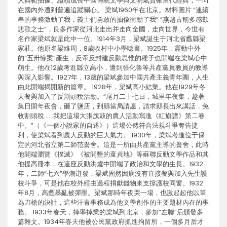
人典範抽像、繼續成長中國傳統文學與文明氣質確當代經典，一向
在國內外遭到普遍追蹤關心。 梁斌1960年在北京。材料圖片 “連續
串的事務激動了我，義士們勇敢的抽像衝動了我” “燕趙古稱多感歎
悲歌之士”，良多作家從河北走出并走向全國，走向世界，今世有
名作家梁斌就是此中一位。1914年3月，梁斌誕生于河北省蠡縣梁
家莊。他原名梁維周，8歲收村中小學唸書。1925年，震動中外
的“五卅慘案”產生，反帝反封建反動思惟的種子也開端在梁斌心中
萌生。他在12歲考進縣立高小，遭到張化魯等共產黨員教員的教導
與深入影響。1927年，13歲的梁斌參加中國共產主義青年團，人生
由此開端揭開新的篇章。 1928年，梁斌高小結業。他在1929年冬
天餐與加入了反割頭稅活動。“尾月二十七日，城里年夜集，趁著
集日開年夜會，砸了鹽店，到縣當局請愿，請求縣長出來講話，免
收割頭稅……我把這場大張旗鼓的農人活動寫進《紅旗譜》第二卷
中。”（《一個小說家的自述》）這場公然符合法規斗爭奪告捷
利，使梁斌看到農人反動的巨大氣力。 1930年，梁斌考進位于保
定的河北省立第二師范黌舍。這是一所由共產黨主導的黌舍，此時
他開端瀏覽《撲滅》《被開墾的童貞地》等蘇聯反動文學作品和其
他提高冊本，在這座反動洪爐中開端了政治和文學的生長。1932
年，二師“七六”學潮迸發，梁斌固然因病沒有直接餐與加入先生護
校斗爭，可是他在校外經由過程捐獻錢物來支撐護校同窗。1932
年8月，高蠡暴亂被彈壓。梁斌那時年夜哭一場，也激起起他以筆
為刀槍的決計，這些汗青事務成為他文學創作的主要題材內在的事
務。 1933年春天，掉學掉業的梁斌到北京，參加“左聯”后頒發多
篇雜文。1934年春天他被公民黨政府抓進拘留所，一個多月后才