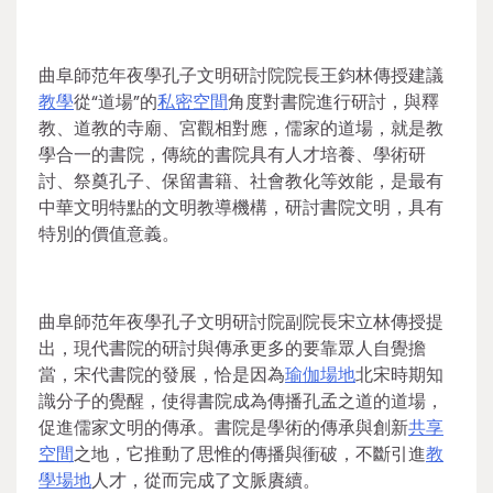
曲阜師范年夜學孔子文明研討院院長王鈞林傳授建議
教學
從“道場”的
私密空間
角度對書院進行研討，與釋
教、道教的寺廟、宮觀相對應，儒家的道場，就是教
學合一的書院，傳統的書院具有人才培養、學術研
討、祭奠孔子、保留書籍、社會教化等效能，是最有
中華文明特點的文明教導機構，研討書院文明，具有
特別的價值意義。
曲阜師范年夜學孔子文明研討院副院長宋立林傳授提
出，現代書院的研討與傳承更多的要靠眾人自覺擔
當，宋代書院的發展，恰是因為
瑜伽場地
北宋時期知
識分子的覺醒，使得書院成為傳播孔孟之道的道場，
促進儒家文明的傳承。書院是學術的傳承與創新
共享
空間
之地，它推動了思惟的傳播與衝破，不斷引進
教
學場地
人才，從而完成了文脈賡續。