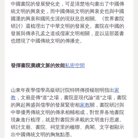
中國書院的發展變化史，可是清楚地勾畫出了中國傳
統文明的興衰史，而中國傳統文明的興衰史也與中國
國運的興衰和國民生涯的現狀息息相關。《世界書院
研討》還梳理出了中華文明的發展史。書院在中國的
發展與傳承孔孟之道或儒家文明相關，是以這部叢書
也體現了中國傳統文明的傳播史。
發揮書院賡續文脈的效能
私密空間
山東年夜學儒學高級研討院特聘傳授楊朝明指出
家
教
，文廟是傳“道”之場，書院是現代論“道”之場，書院
的興起興盛與儒學的發展緊密相
家教
關，書院研討與
中華優秀傳統文明的傳承相輔相成，對世界各地書院
現象進行梳理，就是對書院所承載的文明進行思慮。
研討文廟、書院、祠堂里的楹聯、典閣、文字都顯示
出中國傳統文明的胸無點墨。