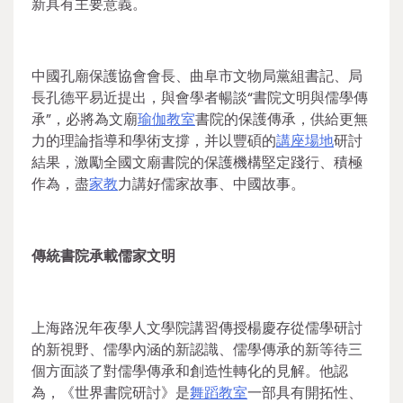
新具有主要意義。
中國孔廟保護協會會長、曲阜市文物局黨組書記、局
長孔德平易近提出，與會學者暢談“書院文明與儒學傳
承”，必將為文廟
瑜伽教室
書院的保護傳承，供給更無
力的理論指導和學術支撐，并以豐碩的
講座場地
研討
結果，激勵全國文廟書院的保護機構堅定踐行、積極
作為，盡
家教
力講好儒家故事、中國故事。
傳統書院承載儒家文明
上海路況年夜學人文學院講習傳授楊慶存從儒學研討
的新視野、儒學內涵的新認識、儒學傳承的新等待三
個方面談了對儒學傳承和創造性轉化的見解。他認
為，《世界書院研討》是
舞蹈教室
一部具有開拓性、