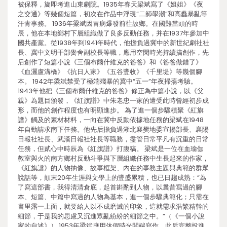
被保釋，旋即考進山東劇院。1935年春天梁斌寫了《姐姐》《夜
之交通》等幾個短篇，初次在作品中浮現“二師學潮”和高蠡暴亂等
汗青事務。 1936年梁斌因胃病爆發前往故鄉。在國難當頭的時
辰，他在本地鄉村下層組織做了良多反動任務，并在1937年參加中
國共產黨。從1938年到1941年時代，他擔負過冀中的新世紀劇社社
長、冀中文明干部黌舍副校長等職，應用空閑時光持續搞創作，先
后創作了短篇小說《三個布爾什維克的爸爸》和《爸爸做錯了》
《血灑盧溝橋》《抗日人家》《五谷豐收》《千里堤》等幾個腳
本。 1942年梁斌禁受了極端殘暴的冀中“五一”年夜掃蕩考驗。
1943年他把《三個布爾什維克的爸爸》修正為中篇小說，以《父
親》為題目頒發，《紅旗譜》中朱老忠一家的遭受此時曾經初步成
形，而他的創作程度也有明顯進步。 為了進一個步驟積聚《紅旗
譜》觸及的素材材料，一向在冀中反動依據地任務的梁斌在1948
年自動請求南下任務。他先后擔負過湖北襄樊地委宣揚部長、襄陽
日報社社長、武漢日報社社長等職務，盡管日常平凡有沉重的日常
任務，但貳心中時辰為《紅旗譜》打腹稿。 梁斌是一位在血瑜伽
教室與火的南方鄉村反動斗爭與下層組織任務中生長起來的作家，
《紅旗譜》的人物抽像、故事框架、內在的事務主題與典範的群眾
說話等，顛末20年生涯與文學上的豐盛累積，也已日趨成熟：“為
了寫這部書，我得清清倉底，起首斟酌到人物，以曩昔寫過的腳
本、短篇、中篇中寫過的人物為基本，進一個步驟典範化；只需在
書里露一上面，就要給人以不成磨滅的印象，這就需求浩繁精幹的
細節，于是我的思慮又沉進眾亂紛紛的細節之中。”（《一個小說
家的自述》） 1953年梁斌應用休假時光開端寫作，此后完整投進