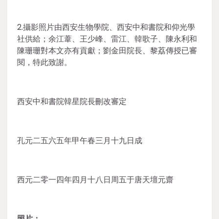
2.攝影照片由西安生物學院、西安中和書院和仰光學
社供給；余江葦、王少峰、雷江、韓歌子、陳永利和
陳珊珊對本文亦有貢獻；劉金田院長、黎荔傳授已審
閱，特此致謝。
西安中和書院韓星院長刪改審定
孔元二五六五年甲午春三月十九日成
西元二零一四年四月十八日周五于唐天壇元齋
照片：