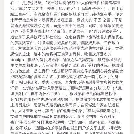
在手，是持也是續。”這一說法將“傳統”中人的能動性和義務感謝
活，重現“文武之道，未墜于地，在人”（《論語·子張》）。對于延
續二百余年、主流余裔舒展全國的桐城派而言，能持拿在手、使之
未墜于地是何物？最扼要的答覆是書。桐城人的“不丟”之書，不是
普通的應試或淺顯之書，而是古書中的經典；同時，桐城派瀏覽經
典也不是普通意義上的泛泛而讀，而是自有一套“經典進修身手”，
這套身手兼具技巧性和社會性，在進修實行中能為唸書人供給實在
的步調與東西，能增進關于經典的記憶、體認與共享。年夜致而
言，桐城派這套經典進修身手包舞蹈教室含經典主次的設定、文學
思惟的提煉、選本的編纂與更換新的資料、唸書次序遞次的
design、批點的傳抄與過錄、誦讀之法的講究等。細究桐城派的
主要主意和做法，皆有深淺不等的起源和遠近分歧的傳統。桐城派
的出色之處，是在實行中逐步將關于經典進修的點滴心得會聚融會
成較為詳細的實際與方式，并轉化或“拆解”為一套可以上手的身
手，所以呼應者、受害者浩繁。東方古典學研討器重古典被接收的
汗青，也切磋“在研討息爭讀這些方面時所應用的分歧方式”（內維
里·莫利《古典學為什么主要》）。桐城派在成長的經過歷程中，
其“經典進修身手”也應值得追蹤關心。桐城派能演化成中國文學史
上成員最多、延續時光最長的文學門戶，在桐城派作家的弘道精
力、人才輩出之外，該門戶的“經典進修身手”有助推和塑造之功。
文學門戶的構成要有諸多要素的促合，依照《中國年夜百科全
書》“中國文學”分冊供給的說明，“思惟偏向、藝術主意、審雅觀
點”必不成缺，這類內在的事務實在就是門戶的文學主意。桐城派
最主要的文學主意的呈現，頗家教具意味。江小角將桐城派的成長