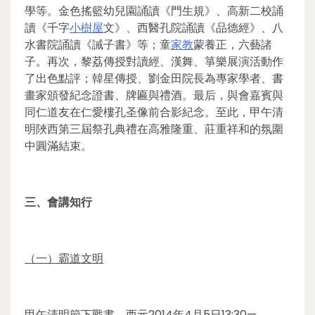
學等。金色搖籃幼兒園誦讀《門生規》、高新二校誦
讀《千字
小樹屋
文》、西醫孔院誦讀《品德經》、八
水書院誦讀《誡子書》等；童
家教
蒙養正，六藝諸
子。再次，黎荔傳授對讀經、漢舞、箏樂展演活動作
了出色點評；韓星傳授、劉金田院長為專家學者、書
畫家頒發紀念證書、牌匾與禮酒。最后，與會嘉賓與
同仁道友在仁愛樓孔圣像前合影紀念。至此，甲午清
明陜西第三屆祭孔典禮在高雅隆重、莊重祥和的氛圍
中圓滿結束。
三、會講知行
（一）霸道文明
甲午清明節下戰書，西元2014年4月5日13:30—