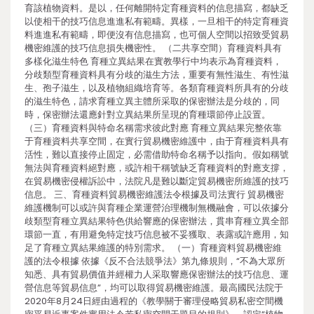
育該植物資料。是以，任何離開特定育種資料的信息描寫，都缺乏
以使相干的技巧信息進進私有範疇。異樣，一旦相干的特定育種資
料進進私有範疇，即便沒有信息描寫，也可個人空間以招致受貿易
機密維護的技巧信息損失機密性。 （二共享空間）育種資料具有
多樣化滋生特色 育種立異結果在實教學行中均表示為育種資料，
分歧類型育種資料具有分歧的滋生方法，重要有無性滋生、有性滋
生、孢子滋生，以及植物組織培育等。各類育種資料所具有的分歧
的滋生特色，請求育種立異主體所采取的保密辦法是分歧的，同
時，保密辦法還應針對立異結果所呈現的育種環節停止設置。
（三）育種資料與特命名稱需求彼此對應 育種立異結果完整依靠
于育種資料共享空間，在實行貿易機密維護中，由于育種資料具有
活性，難以直接停止固定，必需借助特命名稱予以指向。假如稱號
無法與育種資料絕對應，或許相干稱號缺乏育種資料的對應支撐，
在貿易機密侵權訴訟中，法院凡是難以斷定貿易機密所維護的技巧
信息。 三、育種資料貿易機密維護法令根據及司法實行 貿易機密
維護機制可以或許與育種企業運營治理機制無機融會，可以依據分
歧類型育種立異結果特色供給響應的保密辦法，貫串育種立異全部
環節一直，有用避免特定技巧信息被不妥獲取、表露或許應用，知
足了育種立異結果維護的特別需求。 （一）育種資料貿易機密維
護的法令根據 依據《反不合法競爭法》第九條規則，“不為大眾所
知悉、具有貿易價值并經權力人采取響應保密辦法的技巧信息、運
營信息等貿易信息”，均可以取得貿易機密維護。最高國民法院于
2020年8月24日經由過程的《教學關于審理侵略貿易私密空間機