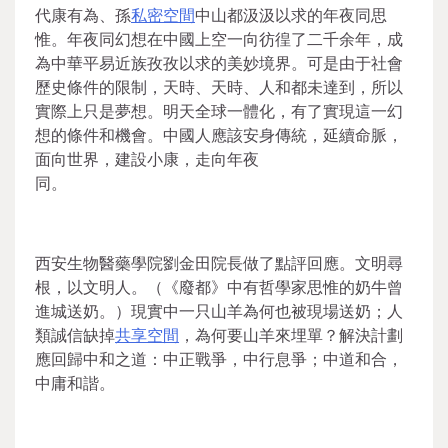
代康有為、孫
私密空間
中山都汲汲以求的年夜同思
惟。年夜同幻想在中國上空一向彷徨了二千余年，成
為中華平易近族孜孜以求的美妙境界。可是由于社會
歷史條件的限制，天時、天時、人和都未達到，所以
實際上只是夢想。明天全球一體化，有了實現這一幻
想的條件和機會。中國人應該安身傳統，延續命脈，
面向世界，建設小康，走向年夜
同。
西安生物醫藥學院劉金田院長做了點評回應。文明尋
根，以文明人。（《廢都》中有哲學家思惟的奶牛曾
進城送奶。）現實中一只山羊為何也被現場送奶；人
類誠信缺掉
共享空間
，為何要山羊來埋單？解決計劃
應回歸中和之道：中正戰爭，中行息爭；中道和合，
中庸和諧。