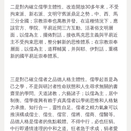
二是對內確立儒學主體性。改造開放30多年來，不受
拘束派、新右派、文明守舊派鼎足之勢，中、西、馬
三分全國；宗教崇奉也萬教并發。在這種情況下，應
該官方、學院、平易近間三方互動。活著俗文明層
面，以儒為主，擺佈對話，接收馬克思主義與平易近
主不受拘束思潮，整分解新的思惟體系；在宗教崇奉
層面，以儒為主，道釋輔翼，并與耶、伊對話，重構
新的國平易近崇奉體系。
三是對己確立儒者之品德人格主體性。儒學起首是為
己之學，不是與研討者性命狀態和人生尋求無關的書
齋里的學問。天道諸教，六藝諸子；以儒為主，居中
制衡。儒學復興有賴于貞真儒者以學術思惟和人格魅
力承擔。知行合一，靈性自足。儒者之精力氣象可以
推演構成儒士、儒生、儒官、儒將、儒商、儒醫等。
品德人格是儒者的焦點載體。不得中行，必也狂狷。
中行即通情達理的中和之道。狂者急于求成，狷者愛