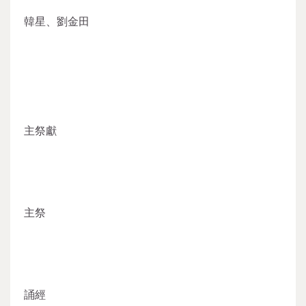
韓星、劉金田
主祭獻
主祭
誦經