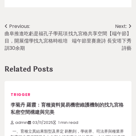
Post
Previous:
Next:
曲阜推進吃虧是福孔子學苑項
找九宮格共享空間【端午節】
navigation
目，開展儒學找九宮格時租培
端午節里賽唐詩 長安塔下秀
訓30余期
詩藝
Related Posts
TRIGGER
李菊丹 羅霞：育種資料貿易機密維護機制的找九宮格
私密空間構建與完美
admin
03/11/2025
1 min read
一、育種立異結果類型及界定 斟酌到，學術界、司法界與種業界