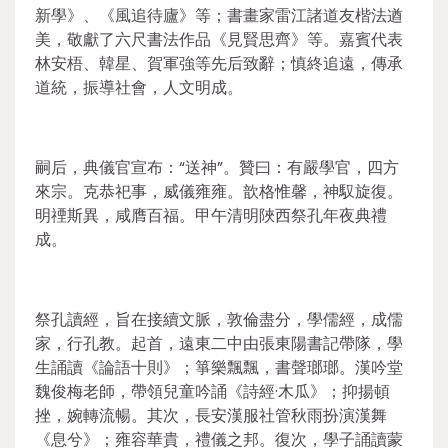
新學》、《風追待廬》等；書畫家雷江諸道友楷法遒
美，敬獻了六尺書法作品《見賢思齊》等。嘉賓代表
林安梧、韓星、賀軍強等先后致辭；慎終追遠，傳承
道統，振導社會，人文明成。
嗣后，典儀官宣布：“送神”。贊曰：有嚴學官，四方
來宗。克恭祀事，威儀雍雍。歆格惟馨，神馭旋復。
明禋斯異，咸膺百福。甲午清明陜西祭孔年夜典禮
成。
祭孔讀經，旨在接續文脈，敦倫盡分，學儒經，成儒
家，行孔教。起首，遠東二中由張東陽書記帶隊，學
生誦讀《論語十則》；箏樂飄飄，書聲瑯瑯。漢吟堂
魏俊梅老師，帶領兒童吟誦《詩經·木瓜》；抑揚頓
挫，婉轉流暢。其次，長安漢服社管秋雨扮演漢舞
《息兮》；雍容華貴，禮儀之邦。復次，學子誦讀蒙