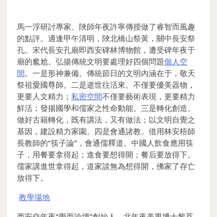
馬一浮研討專家、陜師年夜許寧傳授做了睿智而風趣
的點評。適逢甲午清明，陜北橋山祭黃，關中長安祭
孔。宋代長安孔廟即西安碑林博物館，遭受碑年夜于
廟的尷尬。弘揚傳統文明要處理好四個問題
個人空
間
。一是形神兼備。傳統節日的文明內涵在于，敬天
祭祖愛國尊師。二是逝世往活來。不僅要優美器物，
更要人文精力；
私密空間
不僅要藝術表現，更要精力
鮮活；發揚國學和儒家之性命動能。三是轉化創造。
做好古籍轉化，既有講法，又有做法；以文明自覺之
基因，建設精力家園。四是會通諸教。借用林安梧師
長教師的“筷子論”，會通儒釋道。中國人飲食應用筷
子，用餐要拿得起；進食要想得開；餐后要放得下。
儒家講進世拿得起，道家談無為想得開，佛家了存亡
放得下。
教學場地
西安交年夜“學而論壇”創始人、北年夜美男博士黎荔