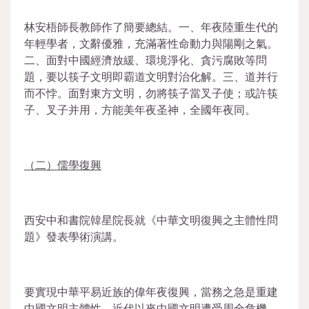
林安梧師長教師作了簡要總結。一、年夜陸重生代的
年輕學者，文辭優雅，充滿著性命動力與陽剛之氣。
二、面對中國經濟放緩、環境淨化、貪污腐敗等問
題，要以筷子文明即霸道文明對治化解。三、道并行
而不悖。面對東方文明，勿將筷子當叉子使；或許筷
子、叉子并用，方能美年夜圣神，全國年夜同。
（二）儒學復興
西安中和書院韓星院長就《中華文明復興之主體性問
題》發表學術演講。
要實現中華平易近族的偉年夜復興，當務之急是重建
中國文明主體性。近代以來中國文明遭受周全危機。