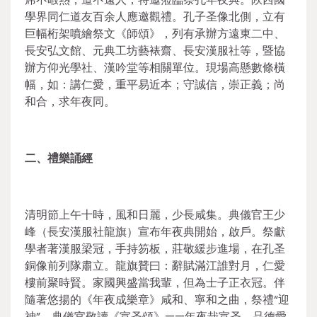
學界同仁道友百余人應邀觀禮。孔子圣像北側，立有
巨幅桁架噴繪祭文《師頌》，列有承辦方遠東二中、
長安弘文館、元典工坊藝裱齋、長安漢服社等，暨協
辦方仰光學社、漢吟堂等相關單位。現場高懸數條橫
幅，如：講仁愛，重平易近本；守誠信，崇正義；尚
和合，求年夜同。
二、禮樂誦經
清明節上午十時，風和日麗，少長咸集。典儀官王少
峰（長安漢服社龍旗）宣布年夜典開始，啟戶。祭獻
學者著漢服梁冠，手持笏板，莊敬緩步進場，在孔圣
銅像前列隊肅立。龍旗贊曰：辭賦滿江誰對月，仁愛
樓前聚時賢。家國興盛當我輩，但為士子正衣冠。伴
隨著悠揚的《年夜成樂章》咸和、寧和之曲，祭禮“迎
神”。典儀官敬讀《宣圣頌》——年夜哉宣圣，品德愛