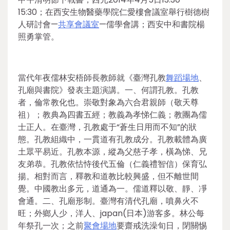
15:30；在西安生物醫藥學院仁愛樓會議室舉行樹德樹
人研討會—
共享會議室
—儒學會講；西安中和書院楊
照勇掌管。
當代年夜儒林安梧師長教師就《臺灣孔教
舞蹈場地
、
孔廟與書院》發表主題演講。一、何謂孔教。孔教
者，倫常教化也。崇敬對象為六合君親師（敬天尊
祖）；教典為四書五經；教義為孝悌仁義；教團為儒
士正人。在臺灣，孔教處于“蒼生日用而不知”的狀
態。孔教組織中，一貫道有孔教成分。孔教載體為廣
土眾平易近。孔教本源，縱為父慈子孝，橫為悌、兄
友弟恭。孔教依怙恃後代五倫（仁義禮智信）保育弘
揚。相對而言，釋教和道教比較興盛，但不離世間
覺。中國教出多元，道通為一。儒道釋以敬、靜、凈
會通。二、孔廟形制。臺灣有清代孔廟，噴鼻火不
旺；外鄉人少，洋人、japan(日本)游客多。林公每
年祭孔一次；之前
聚會場地
要齋戒洗澡旬日，閉關惕