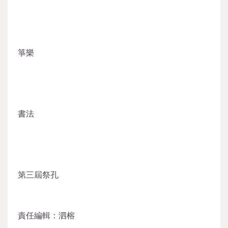
箏樂
書法
第三屆祭孔
責任編輯：泗榕