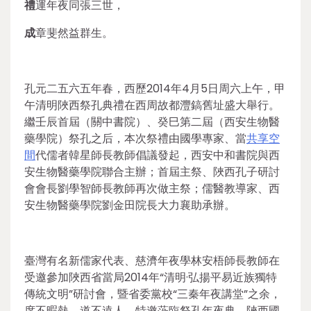
禮
運年夜同張三世，
成
章斐然益群生。
孔元二五六五年春，西歷2014年4月5日周六上午，甲
午清明陜西祭孔典禮在西周故都灃鎬舊址盛大舉行。
繼壬辰首屆（關中書院）、癸巳第二屆（西安生物醫
藥學院）祭孔之后，本次祭禮由國學專家、當
共享空
間
代儒者韓星師長教師倡議發起，西安中和書院與西
安生物醫藥學院聯合主辦；首屆主祭、陜西孔子研討
會會長劉學智師長教師再次做主祭；儒醫教導家、西
安生物醫藥學院劉金田院長大力襄助承辦。
臺灣有名新儒家代表、慈濟年夜學林安梧師長教師在
受邀參加陜西省當局2014年“清明·弘揚平易近族獨特
傳統文明”研討會，暨省委黨校“三秦年夜講堂”之余，
席不暇熱，道不遠人，特邀蒞臨祭孔年夜典。陜西國