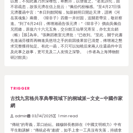
以應，不知此書乃所深嗜也，希酌示，以便復之。”老友諄托，固
不容疏忽，故張元濟在信上批云：“佩伯代校極感。”至4月27日張
元濟覆函中言：“本日到館閱報，知新銘明日開赴天津，謹將《河
岳英魂集》兩冊、《韓非子》四冊一并封固，送關君帶呈，敬祈察
進。”到了6月24日，傅增湘函告張元濟：“《韓非子》價由吳佩伯
兄照繳，原值六十六元五角，交分館王仙華兄寄呈，亦乞支出銷
（帳）[賬]為幸。”張舞蹈教室元濟批：“已收到。”至此，關于此書
先進涵芬樓而再轉進吳慈培之手的前因後果皆已清楚，傅增湘之懇
求完整獲得知足。有此一函，不只可以知曉后來兩人往還函件中言
及此事之啟事，更可見及二人友情之深摯。 （作者為上海博物館
研討館員）
TRIGGER
古找九宮格共享典學視域下的桐城派–文史–中國作家
網
admin
03/14/2025
1 min read
“傳統”的寄義，眾口紛紜。錢穆師長教師在《中國文明精力》中有
平生動講解：“傳統必有‘連續’，如手上拿一工具沒有失落，持續拿