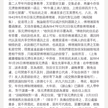
蓋二人早年均曾從事教導，又皆愛好文獻，交集必多。再據今存張
元濟致傅增湘第一函云：“昨午肅上弟八號信。上燈后得四月十九
日第七號書”，可知在此之前，兩邊至多已互黃歷札七、八次。再
1942年5月15日張元濟致函傅增湘，并請代售弘治標《梅宛陵
集》。從道理上言，無論能否可以或許找到愿購之人，傅增湘當有
覆函陳述。又現存最晚之函為1947年12月2日張元濟致傅增湘者，
信末，張元濟特地誇大：“收到后并祈示覆為荷。”傅收到此信后必
有答覆，但此刻也未見。綜上可知，在現存兩邊通訊之前、通訊時
代以及現共享空間存通訊之后，都應當還有一些兩人的往還手札，
惋惜的是，此刻都已不知所終。也就是說，傅增湘與張元濟之互動
私密空間，理應遠遠超越今朝所知，而我們要想加倍深刻細致地清
楚相干情形，只能渴望傅增湘日誌的頒發了。 如前所言，《上海
藏書樓躲張元濟往來信札》中所收，另有前此未經人知者。如1914
年1月25日傅增湘致張元濟函： 菊生先輩年夜人旁邊：在申鬯領教
言，諸承喜愛，至為感荷。別后廿五日到津，歲晚事繁，難免迫
遽。公司閉會不克不及到，謹繕書求公代表，不知合例否？《韓非
子》友人吳君頗欲得之，便祈寄下為要（或交郵亦聚會場地可）。
價照原議扣除可也（原價七十元，約九六扣之譜）。專此，敬請年
安。年侍生傅制增湘稽首。大年節。《謝山集》已購得，托人帶申
矣。 對于讓書一事，張元濟應當是頗為遲疑，他在信上批注
道：“須檢閱校對一過，再定往留。”鑒于張元濟的立場，2月22日
傅增湘再次致函張元濟：“《韓非子》吳佩伯堅欲得之，言公處躲
書多，當不用需此。若欲校者，渠尚可代庖也。渠屢托購書，都無