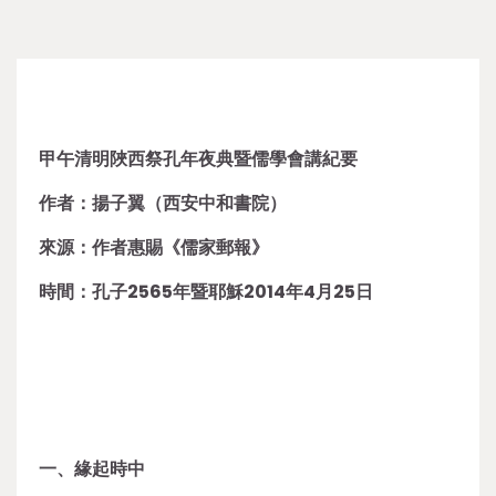
甲午清明陜西祭孔年夜典暨儒學會講紀要
作者：揚子翼（西安中和書院）
來源：作者惠賜《儒家郵報》
時間：孔子2565年暨耶穌2014年4月25日
一、緣起時中