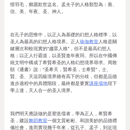
惜羽毛，鄉愿欺世盜名。孟夫子的人格類型為：善、
信、美、年夜、圣、神人。
在孔子的思惟中，以正人為基礎的幻想人格標準，以
圣人為最高的幻想人格境界。正人
瑜伽教室
人格是關
鍵層次和較現實的“趨眾人格”，但不是最高幻想人
格；以正人行霸道，以圣賢進年夜同。所以在中國傳
統文明中構成了希賢希圣的人格幻想境界尋求。周敦
頤《通書》說：“圣希天，賢希圣，士希賢”，士、
賢、圣、天這四級境界雖有高下的分歧，但都是品德
進步過程中的具體階段，最終都是要實
講座場地
現下
學上達，天人合一的圣人境界。
我們明天應該做的是塑造儒者，學為正人，希賢希
圣，建設
舞蹈教室
一個文質彬彬、和諧美妙的品德禮
儀社會，進而實現幾千年來，從孔子、孟子，到近現