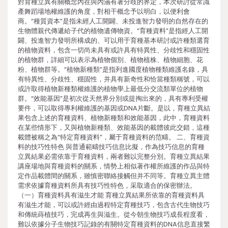
對育種立異有關概念內在與內涵有著分歧的界定，本次研討從常識
產舞蹈場地權維護的角度，對相干概念予以明白，以便利會
商。“種質資本”是指未經人工開闢、未投進智力發明的自然存在的
生物體親代傳遞給子代的植物遺傳物資。“育種資料”是指經人工開
闢、投進智力發明所構成的、可以用于育種基本研討或許種類選育
的植物資料，包含一切尚未具有或許具有特異性、分歧性和穩固性
的植物群，詳細可以表示為植物個別、植物植株、植物細胞、花
粉、植物群等。“植物新種類”是指列進國度植物種類維護名錄，具
有特異性、分歧性、穩固性，并具有新奇性和恰當種類稱號，可以
或許取得植物新種類權維護的植物學上最低分交流類單位的植物
群。“效能基因”是初次從天然界分別或提掏出來的，具有專利受權
要件，可以取得專利權維護的基因或DNA片斷。是以，育種立異結
果包含上述的育種資料、植物新種類和效能基因，此中，育種資料
在某些情形下，又與植物新種類、效能基因的載體彼此交錯，這種
載體被稱之為“特定育種資料”，屬于育種資料的范疇。 二、育種資
料的技巧性特色 與普通範疇技巧信息比擬，作為技巧信息的育種
立異結果必需依靠于育種資料，兩者難以完整分別。育種立異結果
講座場地與育種資料的關系，情勢上相似著作權所維護的作品與特
定作品載體間的關系，雖慎密聯絡接觸但并不同等。育種立異主體
需求依據育種資料所具有技巧性特色，采取適合的保密辦法。
（一）育種資料具有滋生才能 育種立異結果所依靠的育種資料具
有滋生才能，可以或許經由過程特定育種技巧，包含古代生物技巧
和傳統蒔植技巧，完成再生與滋生。從今朝生物技巧成長程度看，
難以依據分子生物技巧記錄的有關特定育種資料的DNA信息直接繁