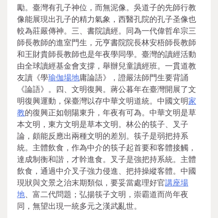
勵。臺灣有孔子神位，而無泥像。吳道子的先師行教
像能展現出孔子的精力氣象，西醫孔院的孔子圣像也
較為莊嚴傳神。三、書院讀經。同為一代偉哲牟宗三
師長教師的進室門生，元亨書院院長林安梧師長教師
和王財貴師長教師也是年夜學同學。臺灣的讀經活動
由全球讀經基金會支撐，舉辦兒童讀經班。一貫道教
友讀《學
瑜伽場地
庸論語》，證嚴法師門生要背誦
《論語》。四、文明復興。蔣公暮年在臺灣開展了文
明復興運動，保臺灣以存中華文明道統。中國文明
家
教
的復興正如朝陽東升，年夜有可為。中華文明是草
本文明，東方文明是草本文明。林公的筷子、叉子
論，頗能反應出兩種文明的差別。筷子是弱把持系
統。主體飲食，作為中介的筷子起首要和客體接觸，
達成制衡和諧，才幹進食。叉子是強把持系統。主體
飲食，通過中介叉子強力侵進、把持操縱客體。中國
現狀與文景之治末期類似，要妥當處理好官
講座場
地
、富二代問題；弘揚筷子文明，崇霸道而尚年夜
同，無望出現一統多元之漢武亂世。