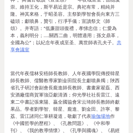
崇。維持王化，斯平易近是宗。典祀有常，精純并
隆。神其來格，于昭圣容。主祭劉學智會長向東方三
磕頭；獻噴鼻，贊引，行凈手儀；宣讀祭文《師
頌》。并寄語：“低廉甜頭復禮，孝悌忠信；仁愛為
本，義利明分；……關西二曲，明體適用；孫文鼎革，
全國為公”；以紀念年夜成至圣、萬世師表孔夫子。
共
享會議室
當代年夜儒林安梧師長教師、人年夜國學院傳授韓星
師長教師、儒醫教導家劉金田院長主獻噴鼻燭；陜西
省孔子研討會副會長龐進師長教師、書畫家翟磊、西
安酒廠儒商賀軍強亞獻清酒；仰光學社社長雷江、遠
東二中書記張東陽、贏全國協會宋云琦師長教師終獻
果品。學者劉學智、韓星、龐進、劉金田、許寧、黎
荔、雷江諸同仁筆耕凝道，敬獻了代表
瑜伽場地
作
《中國哲學的歷程》、《孔教問題》、《中和學
刊》、《我的教導情懷》、《孔學與國魂》、《易經