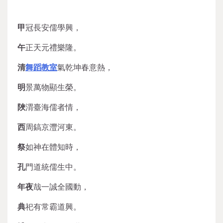
甲
冠長安儒學興，
午
正天元禮樂隆。
清
舞蹈教室
氣乾坤春意熱，
明
景萬物顯生榮。
陜
渭臺海儒者情，
西
周鎬京灃河東。
祭
如神在體知時，
孔
門道統儒生中。
年夜
哉一誠全國動，
典
祀有常霸道興。