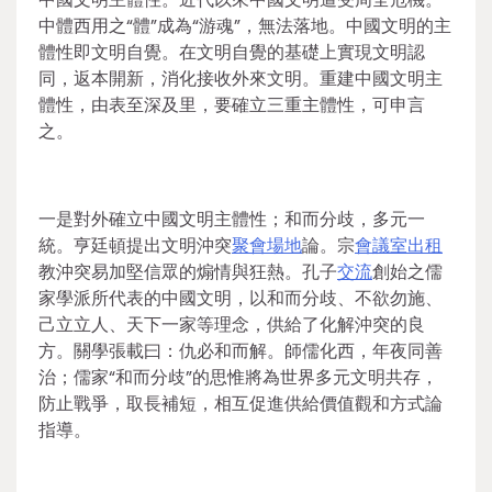
中體西用之“體”成為“游魂”，無法落地。中國文明的主
體性即文明自覺。在文明自覺的基礎上實現文明認
同，返本開新，消化接收外來文明。重建中國文明主
體性，由表至深及里，要確立三重主體性，可申言
之。
一是對外確立中國文明主體性；和而分歧，多元一
統。亨廷頓提出文明沖突
聚會場地
論。宗
會議室出租
教沖突易加堅信眾的煽情與狂熱。孔子
交流
創始之儒
家學派所代表的中國文明，以和而分歧、不欲勿施、
己立立人、天下一家等理念，供給了化解沖突的良
方。關學張載曰：仇必和而解。師儒化西，年夜同善
治；儒家“和而分歧”的思惟將為世界多元文明共存，
防止戰爭，取長補短，相互促進供給價值觀和方式論
指導。