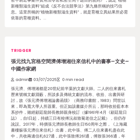
密平易近事案件實用法令若私密空間干題目的規則》，認定“植物
新種類滋生資料”組成《反不合法競爭法》第九條所稱的技巧信
息。這里所稱的“植物新種類滋生資料”，就是育種立異結果所必需
依靠的育種資料。…
TRIGGER
張元找九宮格空間濟傅增湘往來信札中的書事–文史–
中國作家網
admin
03/07/2025
0 min read
張元濟、傅增湘都是20世紀前半葉的文獻大師。二人的往來書札
歷來號稱文獻淵藪，所談多及傳統文獻的流布、收拾、出書與研
討，故《張元濟傅增湘論書函牘》（商務印書館，1983）問世以
來，即為寬大學人所器重。但正如該書媒介所云，那時收拾藍本本
系抄件，雖經顧廷龍師長教師親身校訂（據1961年4月《顧廷龍日
誌》，自1日起，持續三日有校傅沅叔致菊老信之記載），但仍存
訛誤。2017年，時價張元濟師長教師生日150周年之際，《上海藏
書樓躲張元濟往來信札》出書，此中張、傅二人往來書札盡在此
中，共收兩邊信札627通，此中張致傅261通，傅致張366通，年