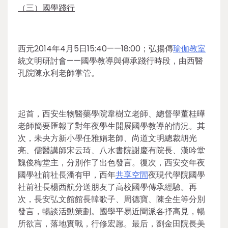
（三）國學踐行
西元2014年4月5日15:40——18:00；弘揚傳
瑜伽教室
統文明研討會——國學教導與傳承踐行時段，由西醫
孔院陳永利老師掌管。
起首，西安生物醫藥學院韋樹立老師、總督學董桂曄
老師簡要匯報了對年夜學生開展國學教導的情況。其
次，未央方新小學任雅娟老師、尚道文明總裁胡光
亮、儒醫講師宋云琦、八水書院謝慶有院長、漢吟堂
魏俊梅堂主，分別作了出色發言。復次，西安交年夜
國學社前社長潘有甲，西年
共享空間
夜現代學院國學
社前社長楊西航分送朋友了高校國學傳承經驗。再
次，長安弘文館館長韓歌子、周德寶、陳全生等分別
發言，暢談活動策劃。國學平易近間派各抒高見，暢
所欲言，落地實戰，行修宏愿。最后，劉金田院長美