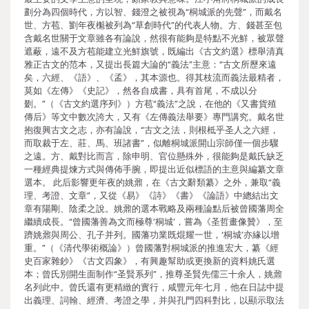
劃分為四個時代，方以智、錢澄之被視為“桐城派的先聲”，而戴名
世、方苞、劉年夜櫆被列為“草創時代”的代表人物。方、錢甚至包
含戴名世關于文章雖各有論說，然很有能夠是特點不光鮮，被眾聲
遮蔽，遠不及方苞能建立光鮮旗號，既編出《古文約選》標舉清真
雅正古文的范本，又提出長篇大論的“義法”主意：“古文所歷來遠
矣，六經、《語》、《孟》，其本源也。得其枝流而義法最精者，
莫如《左傳》《史記》，然各自成書，具有首尾，不成以分
剟。”（《古文約選序列》）方苞“義法”之說，在他的《又書貨殖
傳后》等文中數次誇大，又有《左傳義法舉要》專門講究。戴名世
抱復興古文之志，亦有論說，“古文之法，則根柢乎圣人之六經，
而取裁于左、莊、馬、班諸書”，似離桐城派開山宗師僅一個步驟
之遠。方、戴對比而言，除申明、官位懸殊外，很能夠是戴氏缺乏
一種經典提煉方式與傳佈手腕，即提出近似標語的主意與編纂文章
選本。 此后影響更年夜的姚鼐，在《古文辭類纂》之外，兼取“義
理、考證、文章”，又從《易》《詩》《書》《論語》中總結出文
章有陽剛、陰柔之說。姚鼐的選本戰略及兩種論點后被曾國藩周全
繼續成長。“曾國藩善為文而極尊‘桐城’，嘗為《圣哲畫像贊》，至
躋姚鼐與周公、孔子并列。國藩功業既焜耀一世，‘桐城’亦緣以增
重。”（《清代學術概論》）曾國藩對桐城派的推進宏大，纂《經
史百家雜鈔》《古文四象》，有興趣幫助或更換新的資料姚氏選
本；曾氏別開生面制作“圣賢系列”，推尊圣賢先儒三十余人，姚鼐
名列此中。曾氏還有更精緻的實行，咸豐元年七月，他在日誌中提
出義理、詞翰、經濟、考證之學，并與孔門四科對比，以顯示取法