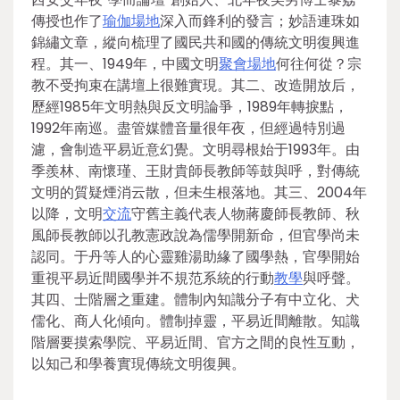
傳授也作了
瑜伽場地
深入而鋒利的發言；妙語連珠如
錦繡文章，縱向梳理了國民共和國的傳統文明復興進
程。其一、1949年，中國文明
聚會場地
何往何從？宗
教不受拘束在講壇上很難實現。其二、改造開放后，
歷經1985年文明熱與反文明論爭，1989年轉捩點，
1992年南巡。盡管媒體音量很年夜，但經過特別過
濾，會制造平易近意幻覺。文明尋根始于1993年。由
季羨林、南懷瑾、王財貴師長教師等鼓與呼，對傳統
文明的質疑煙消云散，但未生根落地。其三、2004年
以降，文明
交流
守舊主義代表人物蔣慶師長教師、秋
風師長教師以孔教憲政說為儒學開新命，但官學尚未
認同。于丹等人的心靈雞湯助緣了國學熱，官學開始
重視平易近間國學并不規范系統的行動
教學
與呼聲。
其四、士階層之重建。體制內知識分子有中立化、犬
儒化、商人化傾向。體制掉靈，平易近間離散。知識
階層要摸索學院、平易近間、官方之間的良性互動，
以知己和學養實現傳統文明復興。