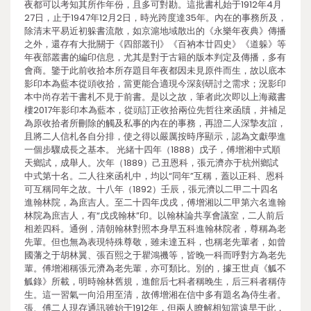
夜都可以考知其所作年份，且多可對勘。這批書札始于1912年4月
27日，止于1947年12月2日，時光跨度達35年。內在的事務所及，
除清末平易近初躲書流散，如京滬地域散出的《永樂年夜典》傳播
之外，還存有大批關于《四部叢刊》《百衲本廿四史》《道躲》等
年夜部叢書的編印信息，尤其是對于古籍的版本判定及傳播，多有
會商。鑒于此前收拾本所存題目年夜都因未見原件而生，故以底本
影印本為藍本從頭收拾，當更能合適現今深刻研討之需求；況影印
本中尚存若干書札不見于前書。是以之故，筆者此次即以上海藏書
樓2017年影印本為藍本，從頭訂正收拾兩位先哲往來函牘，并補足
為原收拾者所刪除的觸及私事的內在的事務，再證二人深摯友誼，
且將二人信札各自分排，使之得以嚴厲按時序顯示，認為文獻學進
一個步驟成長之基本。 光緒十四年（1888）戊子，傅增湘中式順
天鄉試，成舉人。次年（1889）己丑恩科，張元濟亦于杭州鄉試
中式第十名。二人往來函札中，均以“同年”互稱，蓋以正科、恩科
可互稱同年之故。十八年（1892）壬辰，張元濟以二甲二十四名
進翰林院，為庶吉人。至二十四年戊戌，傅增湘以二甲第六名進翰
林院為庶吉人，有“戊戌翰林”印。以翰林論共享會議室，二人前后
相差四科。通例，清朝翰林對照本身早五科進翰林院者，尊稱為老
先輩。但也無為表現特殊尊敬，雖未達五科，也稱老先輩者，如曾
國藩之于胡林翼、張百熙之于瞿鴻禨等，皆晚一科而呼對方為老先
輩。傅增湘稱張元濟為老先輩，亦可類比。別的，據王世貞《觚不
觚錄》所載，明時翰林舊規，進館后七科者稱晚生，后三科者稱侍
生。這一習氣一向沿用至清，故傅增湘在信中多有題名為侍生者。
張、傅二人現存通訊雖始于1912年，但兩人瞭解相知當遠早于此，