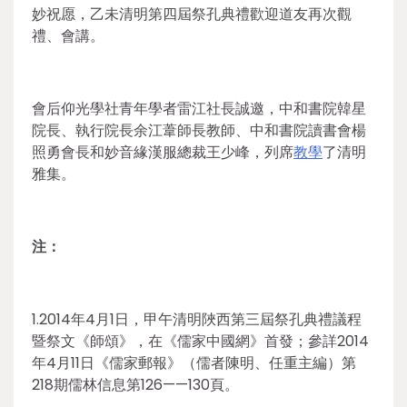
妙祝愿，乙未清明第四屆祭孔典禮歡迎道友再次觀
禮、會講。
會后仰光學社青年學者雷江社長誠邀，中和書院韓星
院長、執行院長余江葦師長教師、中和書院讀書會楊
照勇會長和妙音緣漢服總裁王少峰，列席
教學
了清明
雅集。
注：
1.2014年4月1日，甲午清明陜西第三屆祭孔典禮議程
暨祭文《師頌》，在《儒家中國網》首發；參詳2014
年4月11日《儒家郵報》（儒者陳明、任重主編）第
218期儒林信息第126——130頁。