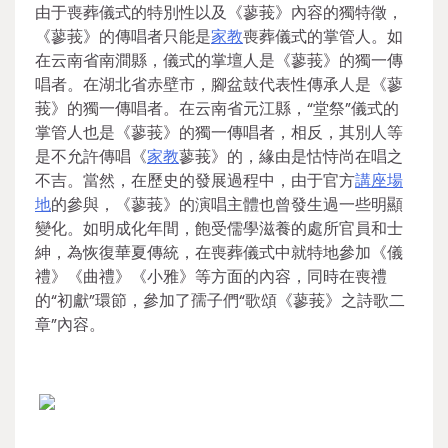
由于喪葬儀式的特別性以及《蓼莪》內容的獨特徵，
《蓼莪》的傳唱者只能是
家教
喪葬儀式的掌管人。如
在云南省南澗縣，儀式的掌壇人是《蓼莪》的獨一傳
唱者。在湖北省赤壁市，腳盆鼓代表性傳承人是《蓼
莪》的獨一傳唱者。在云南省元江縣，“堂祭”儀式的
掌管人也是《蓼莪》的獨一傳唱者，相反，其別人等
是不允許傳唱《
家教
蓼莪》的，緣由是怙恃尚在唱之
不吉。當然，在歷史的發展過程中，由于官方
講座場
地
的參與，《蓼莪》的演唱主體也曾發生過一些明顯
變化。如明成化年間，飽受儒學滋養的處所官員和士
紳，為恢復華夏傳統，在喪葬儀式中就特地參加《儀
禮》《曲禮》《小雅》等方面的內容，同時在喪禮
的“初獻”環節，參加了孺子們“歌頌《蓼莪》之詩歌二
章”內容。