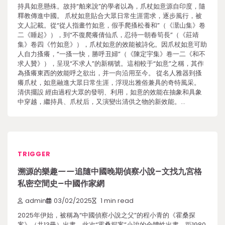
持具如意懸殊。故持“舶來說”的學者以為，爪杖如意源自印度，隨
釋教傳進中國。 爪杖如意貼合大眾日常生涯需求，逐步風行，被
文人記載。從“從人指畫竹如意，假手爬搔松養和”（《灊山集》卷
二《睡起》），到“不復爬癢倩仙爪，忍待一朝春筍長”（《莊靖
集》卷四《竹如意》），爪杖如意的效能被詩化。因爪杖如意可助
人自力搔癢，“一搔一快，勝呼丑婦”（《陳定宇集》卷一二《和不
求人贊》），呈現“不求人”的新稱號。這相較于“如意”之稱，其作
為搔癢東西的效能呼之欲出，并一向沿用至今。 從名人雅器到搔
癢爪杖，如意融進大眾日常生涯，浮現出雅俗兼具的奇特風采。
清供擺設 經由過程大眾的發明、利用，如意的效能在抽象和具象
中穿越，繼持具、爪杖后，又演變出清供之物的新效能。…
TRIGGER
溯源的樂趣——追隨中國晚期偵察小說–文找九宮格
私密空間史–中國作家網
admin
03/02/2025
1 min read
2025年伊始，被稱為“中國偵察小說之父”的程小青的《霍桑探
案》（共13冊）出書。此次“霍桑探案”小說的全體性出書，距1980