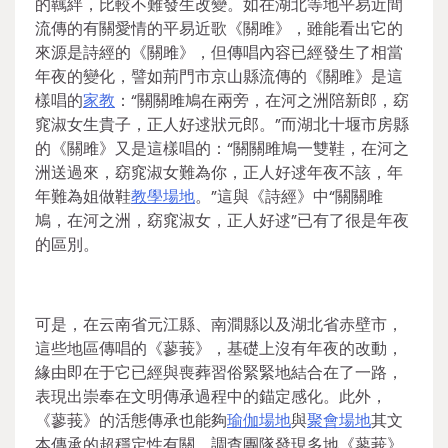
的羈絆，比較不難發生改變。如在湖北等地平易近間
流傳的有關愛情的平易近歌《關雎》，雖能看出它的
來源是詩經的《關雎》，但傳唱內容已經發生了相當
年夜的變化，譬如荊門市京山縣流傳的《關雎》是這
樣唱的
家教
：“關關雎鳩在兩旁，在河之洲陪新郎，窈
窕淑女生貴子，正人好逑狀元郎。”而湖北十堰市房縣
的《關雎》又是這樣唱的：“關關雎鳩一雙鞋，在河之
洲送過來，窈窕淑女難為你，正人好逑年夜不該，年
年難為姐做鞋
教學場地
。”這與《詩經》中“關關雎
鳩，在河之洲，窈窕淑女，正人好逑”已有了很是年夜
的區別。
可是，在云南省元江縣、南澗縣以及湖北省赤壁市，
這些地區傳唱的《蓼莪》，基礎上沒有年夜的改動，
緣由即在于它已經與喪葬習俗緊緊地結合在了一路，
表現出崇奉在文明傳承過程中的錨定感化。此外，
《蓼莪》的活態傳承也能夠
瑜伽場地
與
聚會場地
其文
本傳承的超穩定性有關，調查團隊發現多地《蓼莪》