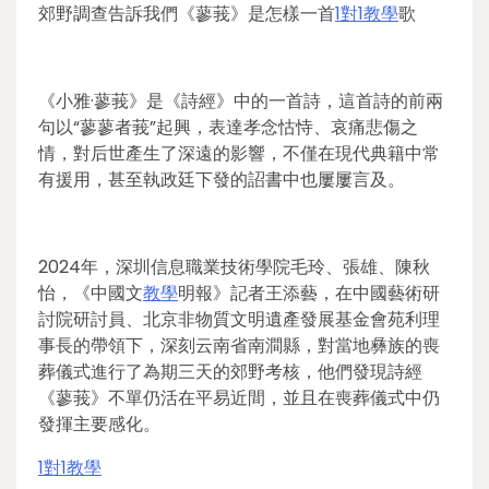
郊野調查告訴我們《蓼莪》是怎樣一首
1對1教學
歌
《小雅·蓼莪》是《詩經》中的一首詩，這首詩的前兩
句以“蓼蓼者莪”起興，表達孝念怙恃、哀痛悲傷之
情，對后世產生了深遠的影響，不僅在現代典籍中常
有援用，甚至執政廷下發的詔書中也屢屢言及。
2024年，深圳信息職業技術學院毛玲、張雄、陳秋
怡，《中國文
教學
明報》記者王添藝，在中國藝術研
討院研討員、北京非物質文明遺產發展基金會苑利理
事長的帶領下，深刻云南省南澗縣，對當地彝族的喪
葬儀式進行了為期三天的郊野考核，他們發現詩經
《蓼莪》不單仍活在平易近間，並且在喪葬儀式中仍
發揮主要感化。
1對1教學