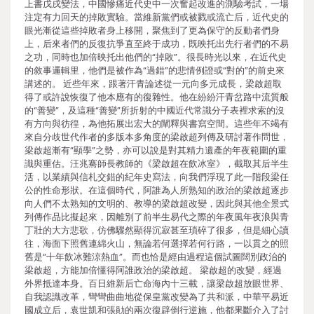
上書戊戌變法，中國慘痛近代史中一次奮起改進的測驗考試，一場
注定有力回天的掉敗實驗。當維新黨們或被戮或流亡后，近代史的
眼光漸從這些掉敗者身上移開，聚焦到了更為保守的反動者們身
上，后來者們的反復抗爭直至終于成功，既映托出先行者們的不易
之功，同時也加倍映托出他們的“掉敗”。很長時光以來，在近代史
的敘事邏輯里，他們是被作為“過錯”的悲情例證或“對的”的前史來
講述的。 近些年來，跟著汗青論述從一元向多元成長，梁啟超取
得了或許說恢復了他本應有的復雜性。他在紛紛汗青岔路中流質般
的“善變”，及這種“善變”所折射的中國近代常識分子表裡求索的沒
有方向與彷徨，為他拓展出宏大的闡釋與書寫空間。這些年不竭有
來自分歧世代作者的多版本多角度的梁啟超列傳及研討著作問世，
梁啟超漸有“顯學”之勢，亦可以說是對其精力遺產的年夜範圍的重
識與重估。汪兆騫師長教師的《梁啟超在飲冰室》，截取其后半生
活，以業績與信札交錯的紀年史寫法，向我們浮現了此一階段梁任
公的性命形狀。在這個時代，阿誰為人所熟知的政治的梁啟超逐步
向人們不太熟知的文明的、教導的梁啟超改變，因此與其他全景式
列傳作品比擬起來，因離別了前半生易代之際的年夜風年夜浪與青
丁壯的大方悲歌，仿佛驟然顯得沉寂甚至瑣碎了很多，但是細心讀
往，海面下照舊連綿火山，無論若何選擇若何行路，一以貫之的照
舊是“十年飲冰難涼熱血”。而也恰是經由過程這個試圖闊別政治的
梁啟超，方能加倍懂得阿誰政治的梁啟超。 梁啟超的改變，經過
外界抵達本身。百日維新后亡命海內十三載，讓梁啟超放眼世界、
自我認識改革，彎彎曲曲地從保皇黨改變為了共和派，中華平易近
國成立后，袁世凱和張勛的兩次復辟倒行逆施，他都果斷介入了討