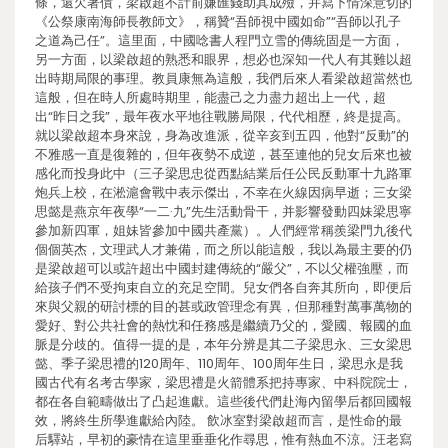
條，還欠著債，梁啟超不計前嫌匯錢助其成殮，并寫下情深意切的
《公祭康南海師長教師文》，稱贊“吾師視中國如命”“吾師以孔子
之道為己任”。這里面，中國唸書人程門立雪的傳統固是一方面，
另一方面，以梁啟超的熟悉和眼界，想必也深知一代人有其難以超
出時期局限的事理。教員康無為這般，我們后來人看梁啟超當然也
這般，但在時人所處時期里，能盡己之力盡力超出上一代，超
出“昨日之我”，最年夜水平地往戰勝局限，代代相歷，終是提高。
就以梁啟超本身來說，身為改進派，從辛亥到五四，他對“反動”的
不雅感一直是復雜的，但年夜勢不成逆，甚至連他的兒女后來也被
感化而投身此中（三子梁思忠從西點結業后任公民反動軍十九路軍
炮兵上校，在淞滬會戰中表示傑出，不幸在火線因病早逝；三女梁
思懿是燕京年夜學“一二·九”先生活動骨干，并影響發動四妹梁思寧
參加新四軍，姐妹皆參加中國共產黨）。人們經常稱羨梁門九後代
個個英杰，文理武人才兼備，而之所以能這般，我以為最主要的仍
是梁啟超可以或許超出中國封建傳統的“嚴父”，不以父權強壓，而
給孩子們不受拘束自立的充足空間。兒女們各自奔其所向，即便后
來與父親的研討標的目的甚或政管理念有異，但那種對萬事萬物的
愛好、對公共社會的熱忱和任務感是繼續乃父的，愛國、報國的血
脈是分歧的。值得一提的是，本年分辨是其二子梁思永、三女梁思
懿、季子梁思禮的120周年、110周年、100周年生日，梁思永是我
國古代有名考古學家，梁思禮是火箭體系把持專家、中科院院士，
都在各自範疇做出了凸起進獻。這些後代們赴海內留學后都回國報
效，將終生所學進獻給內陸。 飲冰室對梁啟超而言，是性命的最
后驛站，早初的豪情在這里垂垂化作尋思，惟有熱血不涼。汪老寫