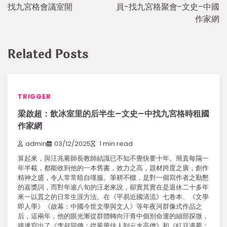
navigation
找九宮格會議室開
員-找九宮格聚會-文史–中國
作家網
Related Posts
TRIGGER
梁啟超：飲冰室里的后半生–文史–中找九宮格時租國
作家網
admin
03/12/2025
1 min read
算起來，與汪兆騫師長教師結識已不知不覺快要十年。簡直每隔一
年半載，都能收到他的一本舊書，效力之高，題材跨度之廣，創作
精神之盛，令人常常暗自嘆服。筆耕不輟，是對一個寫作者之勤懇
的嘉獎詞，而對年逾八旬的汪老來說，卻實其實在是退休二十多年
來一以貫之的日常生涯方法。在《平易近國清流》七卷本、《文學
即人學》《啟幕：中國今世文學與文人》等年夜河群像式作品之
后，這兩年，他的眼光漸從群體轉向汗青中個別命運的細部探微，
接連寫出了《李叔同傳：從風華佳人到云水高僧》和《紅豆遺夢：