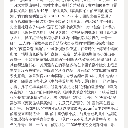
年月末群眾出書社、吉林文史出書社分辨發布13卷本和10卷本《霍
桑探案集》相隔近40年。 沿著此次《霍桑探案》的出書向前追
溯，我們會發明近五年（2021—2025）中，國際出書界呈現了一
個收拾和重版中國晚期偵察小說的文明景象。好比2021年中國文
史出書社發布了5卷本“孫了紅偵察小說系列”，此中包含《木偶的
戲劇》《藍色響尾蛇》《玫瑰之影》《博物院的機密》和《紫色泅
水衣》。孫了紅昔時和程小青并稱為中國偵察小說界的“一青一
紅”，二人的小說故事形式分辨取法自英國的“福爾摩斯探案”和法
國的“俠盜亞森·羅蘋”。中國版偵察與俠盜，在昔時的上海灘不竭演
出著一場場出色的智斗年夜戲。 在這一波中國晚期偵察小說出書
高潮中，由躲書家華斯比掌管的“中國近古代偵察小說拾遺”系列尤
其值得追蹤關心，其所選內在的事務多為在中國偵察小說史上很是
主要卻沒有被收拾、重版過的珍稀作品，具有凸起的文獻價值和文
學史意義。該系列從2021年開端，今朝曾經出書8本，此中包含中
國第一部長篇偵察小說《中教學場地國偵察：羅師福》；已經和程
小青、孫了紅構成偵察小說創作“鼎足之勢”之勢的陸澹安的《李飛
探案集》；“五四”前鋒劉半農的《劉半農偵察小說集》；張碧梧創
作的長篇“霍桑探案”同人小說《雙雄斗智記》；長川的“夫妻檔”探
案故事《葉黃佳耦探案集》，以及乃凡所寫的《中國偵察在舊金
山》等。 假如明天的推理小說迷以瀏覽歐美japan(日本)推理小說
的經歷來瀏覽這些“古早”的中國偵察小說，能夠會感到此中的謎題
和陰謀都有不盡善盡美之處，但我們不克不及疏忽這此中有著一百
年的汗青距離。一方面，偵察小說在1896年被初次翻譯引進，那