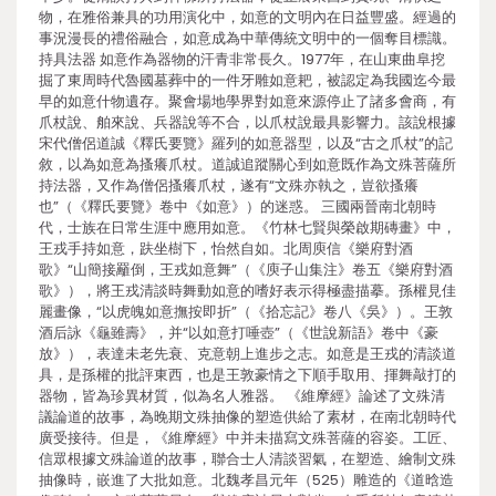
物，在雅俗兼具的功用演化中，如意的文明內在日益豐盛。經過的
事況漫長的禮俗融合，如意成為中華傳統文明中的一個奪目標識。
持具法器 如意作為器物的汗青非常長久。1977年，在山東曲阜挖
掘了東周時代魯國墓葬中的一件牙雕如意耙，被認定為我國迄今最
早的如意什物遺存。聚會場地學界對如意來源停止了諸多會商，有
爪杖說、舶來說、兵器說等不合，以爪杖說最具影響力。該說根據
宋代僧侶道誠《釋氏要覽》羅列的如意器型，以及“古之爪杖”的記
敘，以為如意為搔癢爪杖。道誠追蹤關心到如意既作為文殊菩薩所
持法器，又作為僧侶搔癢爪杖，遂有“文殊亦執之，豈欲搔癢
也”（《釋氏要覽》卷中《如意》）的迷惑。 三國兩晉南北朝時
代，士族在日常生涯中應用如意。《竹林七賢與榮啟期磚畫》中，
王戎手持如意，趺坐樹下，怡然自如。北周庾信《樂府對酒
歌》“山簡接䍦倒，王戎如意舞”（《庾子山集注》卷五《樂府對酒
歌》），將王戎清談時舞動如意的嗜好表示得極盡描摹。孫權見佳
麗畫像，“以虎魄如意撫按即折”（《拾忘記》卷八《吳》）。王敦
酒后詠《龜雖壽》，并“以如意打唾壺”（《世說新語》卷中《豪
放》），表達未老先衰、克意朝上進步之志。如意是王戎的清談道
具，是孫權的批評東西，也是王敦豪情之下順手取用、揮舞敲打的
器物，皆為珍異材質，似為名人雅器。 《維摩經》論述了文殊清
議論道的故事，為晚期文殊抽像的塑造供給了素材，在南北朝時代
廣受接待。但是，《維摩經》中并未描寫文殊菩薩的容姿。工匠、
信眾根據文殊論道的故事，聯合士人清談習氣，在塑造、繪制文殊
抽像時，嵌進了大批如意。北魏孝昌元年（525）雕造的《道晗造