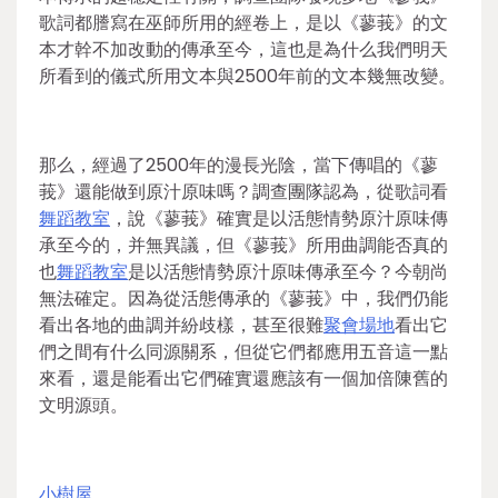
歌詞都謄寫在巫師所用的經卷上，是以《蓼莪》的文
本才幹不加改動的傳承至今，這也是為什么我們明天
所看到的儀式所用文本與2500年前的文本幾無改變。
那么，經過了2500年的漫長光陰，當下傳唱的《蓼
莪》還能做到原汁原味嗎？調查團隊認為，從歌詞看
舞蹈教室
，說《蓼莪》確實是以活態情勢原汁原味傳
承至今的，并無異議，但《蓼莪》所用曲調能否真的
也
舞蹈教室
是以活態情勢原汁原味傳承至今？今朝尚
無法確定。因為從活態傳承的《蓼莪》中，我們仍能
看出各地的曲調并紛歧樣，甚至很難
聚會場地
看出它
們之間有什么同源關系，但從它們都應用五音這一點
來看，還是能看出它們確實還應該有一個加倍陳舊的
文明源頭。
小樹屋