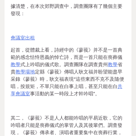
據清楚，在本次郊野調查中，調查團隊有了幾個主要
發現：
會議室出租
起首，從體裁上看，詩經中的《蓼莪》并不是一首典
範的感念怙恃恩義的悼亡詩，而是一首只能在喪葬儀
教學
式上吟唱的儀式歌。調查團隊在調查貴州
教學
省
貴
教學場地
定縣《蓼莪》傳唱人耿文福并盼望能盡早
采錄《蓼莪》時，耿文福表現“這些東西不克不及隨便
唱，按規矩，不單只能在白事上唱，甚至只能在白
共
享會議室
事活動的某一時段上才幹吟唱”。
其二，《蓼莪》不是人人都能吟唱的平易近歌，它的
吟唱者只能是喪葬儀式的掌管人及其後輩們。調查發
現，《蓼莪》傳承者、演唱者重要集中在喪葬行業，