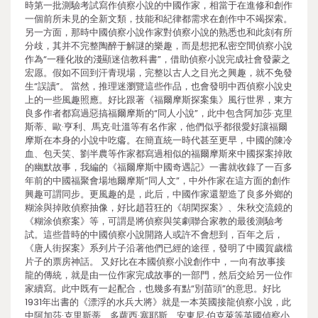
時第一批測驗考試寫作偵察小說的中國作家，相當于在進修和創作
一個前所未見的全新文類，技能和紀律都需求在創作中不竭探索。
另一方面，那時中國偵察小說作家對偵察小說的熟悉也和此刻有所
分歧，其并不完整陶醉于解謎的樂趣，而是想把私密空間偵察小說
作為“一種化妝的淺顯迷信教科書”，借助偵察小說完成社會發蒙之
宏愿。假如不回到汗青現場，完整以古人之目光之興趣，就不免發
生“誤讀”。 當然，推理迷瀏覽這些作品，也會發明中西偵察小說史
上的一些風趣照應。好比跟著《福爾摩斯探案集》風行世界，東方
良多作者都寫過惡搞福爾摩斯的“同人小說”，此中包含阿加莎·克里
斯蒂、歐·亨利、馬克·吐溫等有名作家，他們似乎都很愛好讓福爾
摩斯在本身的小說中吃癟。在簡直統一時代甚至更早，中國的陳冷
血、包天笑、劉半農等作家都寫過相似的福爾摩斯來中國探案掉敗
的幽默故事，我編的《福爾摩斯中國奇遇記》一書就收錄了一百多
年前的中國福聚會場地爾摩斯“同人文”，中外作家在這方面的創作
興趣可謂同步。更風趣的是，此后，中國作家還塑造了良多外鄉的
糊涂與掉敗偵察抽像，好比趙苕狂的《胡閑探案》、朱秋交流鏡的
《糊涂偵察案》等，可謂是將偵察與笑劇聯合家教的最後測驗考
試。這些昔時的中國偵察小說開路人或許不會想到，百年之后，
《唐人街探案》系列片子沿著他們已經的途徑，發明了中國賀歲檔
片子的票房神話。 又好比在本國偵察小說創作中，一向有故事接
龍的傳統，就是由一位作家完成故事的一部門，然后交給另一位作
家續寫。此中既有一起配合，也幾多有點“別苗頭”的意思。好比
1931年出書的《漂浮的水兵大將》就是一本英國接龍偵察小說，此
中阿加莎·克里斯蒂、多蘿西·塞耶斯、安東尼·伯克萊等英國偵察小