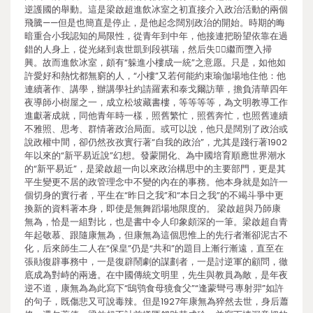
逆護國的舉動。這是梁啟超進飲冰室之初直接介入政治活動的兩個
飛騰——但是也簡直是停止，是他起念闊別政治的開始。時期的晦
暗重合小我認知的局限性，從青年到中年，他接連把盼望依靠在過
錯的人身上，從光緒到袁世凱到段祺瑞，然后失，繼而墮入掃
興。故而進飲冰室，頗有“躲進小樓成一統”之意愿。只是，如他如
許愛好和熱忱都無窮的人，“小樓”又若何能約束瑜伽場地住他：他
連續著作、講學，辦講學社約請羅素和泰戈爾訪華，擔負清華四年
夜導師小樹屋之一，成立松坡藏書樓，等等等等，為文明教導工作
進獻著成就，同他青年時一樣，照舊繁忙，照舊奔忙，也照舊連續
不雅照、思考、群情著政治局面。或可以說，他只是闊別了政治或
說政權中間，卻仍然孜孜實行著“自我的政治”，尤其是踐行著1902
年以來的“新平易近說”幻想。發蒙開化、為中國培育順應世界潮水
的“新平易近”，是梁啟超一向以來政治構思中的主要部門，更是其
平生變更不居的政管理念中不變的內在的事務。他本身就是如許一
個切身的實行者，平生在“昨日之我”和“本日之我”的不竭斗爭中更
換新的資料著本身，即使是無舞蹈場地限度的。 梁啟超與乃師康
無為，恰是一組對比，也是書中令人印象頗深的一筆。梁啟超自青
年起敬慕、跟隨康無為，但康無為這個思惟上的先行者漸卻泥古不
化，后來師生二人在“保皇”仍是“共和”的題目上漸行漸遠，直至在
張勛復辟事務中，一是復辟鬧劇的謀劃者，一是討逆軍的顧問，徹
底成為對峙的兩邊。在中國傳統文明里，先生與教員為敵，是年夜
逆不道，康無為為此寫下“鴟鸮食母獍食父”“逢蒙彎弓專射羿”如許
的句子，既傷悲又可說毒辣。但是1927年康無為猝然去世，身后蕭