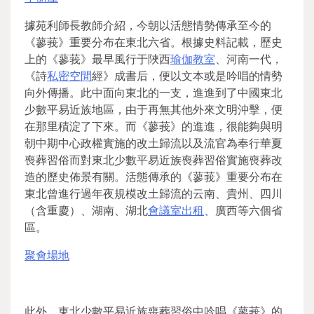
據苑利師長教師介紹，今朝以活態情勢傳承至今的
《蓼莪》重要分布在東北六省。根據史料記載，歷史
上的《蓼莪》最早風行于陜西
瑜伽教室
、河南一代，
《詩
私密空間
經》成書后，便以文本或是吟唱的情勢
向外傳播。此中面向東北的一支，進進到了中國東北
少數平易近族地區，由于再無其他外來文明沖擊，便
在那里積淀了下來。而《蓼莪》的進進，很能夠與明
朝中期中心政權實施的改土歸流以及流官為奉行華夏
喪葬習俗而對東北少數平易近族喪葬習俗實施喪葬改
造的歷史佈景有關。活態傳承的《蓼莪》重要分布在
東北曾進行過年夜規模改土歸流的云南、貴州、四川
（含重慶）、湖南、湖北
會議室出租
、廣西等六個省
區。
聚會場地
此外，東北少數平易近族喪葬習俗中吟唱《蓼莪》的