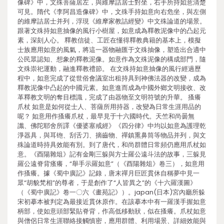
像碑》中，文殊菩薩居左，與維摩詰居士對坐，右手所持如意清楚
可見。隋代《李阿昌造像碑》中，文殊手持如意向右危坐，與左側
的維摩詰居士并列，浮現《維摩家教詰經變》中文殊論道的場景。
跟著文殊持如意抽像的風行小樹屋，如意成為釋教泥像中的凸起元
素，深刻人心。 釋教信徒、工匠在懂得釋教典籍的基本上，模擬
士族應用如意的風氣，將這一器物融匯于文殊抽像，塑造出合適中
公民眾認知、想象的釋教泥像。如意作為文殊泥像的構成部門，隨
文殊崇祀運動，融進釋教禮節。 在文殊持如意抽像的風行經過歷
程中，如意完成了從世俗會議室出租持具到神佛法器的改變，成為
釋教泥像中凸起的中國元素。如意進而成為中國外鄉文明接收、改
革釋教文明的奪目標識，完成了由器物至文明符號的升華。 搔癢
爪杖 如意是如何從士人、菩薩所用持器，改變為日常生涯用品的
呢？ 如意用作搔癢爪杖，最早見于十六國時代。天竺和尚曇無
讖、佛陀耶舍所譯《優婆塞戒經》《四分律》中均以如意為護理乾
淨器具，與耳铇、刮舌刀、摘齒物、禪鎮熏鼻筒等物品并列，與文
殊論道時持具效能有別。到了唐代，和尚群體日常頻仍應用爪杖如
意。《酉陽雜俎》記有金剛三躲與方士羅公遠斗法的故事，三躲見
羅公遠脊背瘙癢，“舉手示羅如意”（《酉陽雜俎》卷三），如意用
作搔癢。據《蜀中廣記》記錄，唐末禪月巨匠貫休自稱夢中見一
眾“胡貌梵相”的尊者，于是創作了“人皆異之”的《十六羅漢圖》
（《蜀中廣記》卷一〇六《畫苑記》）。japan(日本)宮內廳所躲
宋初摹本被判定為最接近貫休原作。在該摹本中有一羅漢手握如意
柄部，使如意頭部緊貼脊背，作高低移動狀，似在搔癢。爪杖如意
與僧侶日常生涯聯絡接觸慎密，應用群體、利用場景、詳細效能與