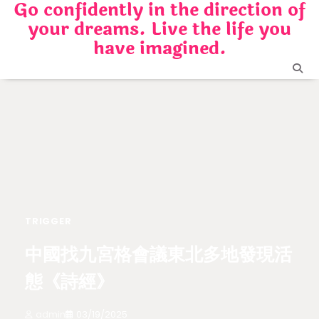
Go confidently in the direction of
Skip
your dreams. Live the life you
to
content
have imagined.
TRIGGER
中國找九宮格會議東北多地發現活
態《詩經》
admin
03/19/2025