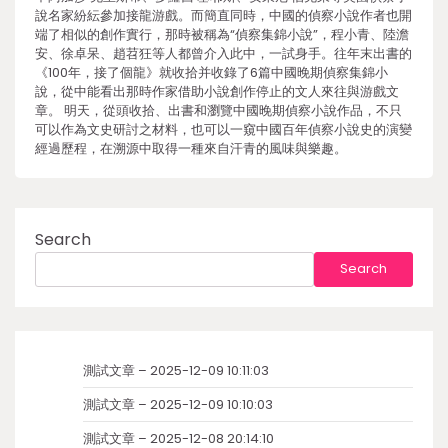
說名家紛紜參加接龍游戲。而簡直同時，中國的偵察小說作者也開
端了相似的創作實行，那時被稱為“偵察集錦小說”，程小青、陸澹
安、徐卓呆、趙苕狂等人都曾介入此中，一試身手。往年末出書的
《100年，接了個龍》就收拾并收錄了6篇中國晚期偵察集錦小
說，從中能看出那時作家借助小說創作停止的文人來往與游戲文
章。 明天，從頭收拾、出書和瀏覽中國晚期偵察小說作品，不只
可以作為文史研討之材料，也可以一窺中國百年偵察小說史的演變
經過歷程，在溯源中取得一種來自汗青的風味與樂趣。
Search
Search
測試文章 – 2025-12-09 10:11:03
測試文章 – 2025-12-09 10:10:03
測試文章 – 2025-12-08 20:14:10