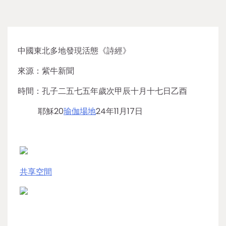
中國東北多地發現活態《詩經》
來源：紫牛新聞
時間：孔子二五七五年歲次甲辰十月十七日乙酉
耶穌20
瑜伽場地
24年11月17日
共享空間