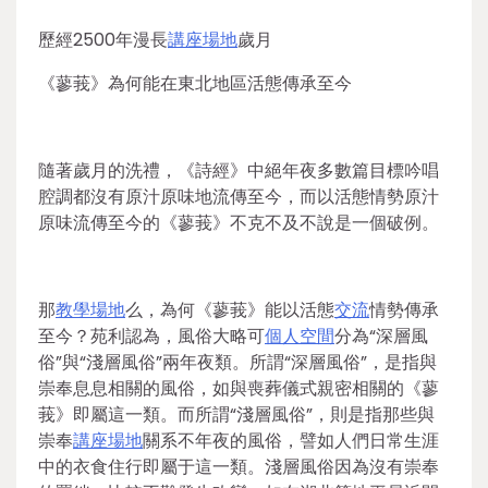
歷經2500年漫長
講座場地
歲月
《蓼莪》為何能在東北地區活態傳承至今
隨著歲月的洗禮，《詩經》中絕年夜多數篇目標吟唱
腔調都沒有原汁原味地流傳至今，而以活態情勢原汁
原味流傳至今的《蓼莪》不克不及不說是一個破例。
那
教學場地
么，為何《蓼莪》能以活態
交流
情勢傳承
至今？苑利認為，風俗大略可
個人空間
分為“深層風
俗”與“淺層風俗”兩年夜類。所謂“深層風俗”，是指與
崇奉息息相關的風俗，如與喪葬儀式親密相關的《蓼
莪》即屬這一類。而所謂“淺層風俗”，則是指那些與
崇奉
講座場地
關系不年夜的風俗，譬如人們日常生涯
中的衣食住行即屬于這一類。淺層風俗因為沒有崇奉