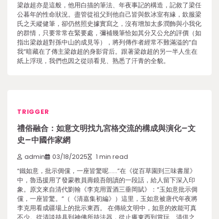
梁啟超亦是這般，他用白描的筆法、年夜事記的構造，記敘了梁任
公暮年的性命狀況。盡管從祖父到他自己皆與飲冰室有緣，欽服梁
氏之天縱健筆，卻仍然照史據實寫之，沒有增加太多潤飾與小我化
的群情，只要常常在緊要處，彌補幾筆恰如其分又公允的評價（如
指出梁啟超對孫中山的成見等），將列傳作者經常不難滿溢的“自
我”暗藏在了傳主梁啟超的身影背后。跟著梁啟超的另一半人生在
紙上浮現，我們也因之從頭看見、熟悉了汗青的全貌。
TRIGGER
禮俗融合：如意文明找九宮格交流的構成與演化–文
史–中國作家網
admin
03/18/2025
1 min read
“鐵如意，批示倜儻，一座皆驚呢……”在《從百草園到三味書屋》
中，魯迅援用了發蒙教員壽鏡吾朗讀的一段話，給人留下深入印
象。原文來自清代劉翰《李克用置酒三垂岡賦》：“玉如意批示倜
儻，一座皆驚。”（《清嘉集初編》）這里，玉如意被唐代年夜將
李克用看成疆場上的批示東西。 在傳統文明中，如意的效能可真
不少。從清談持具到神佛所持法器，從止癢東西到賞玩、清供之