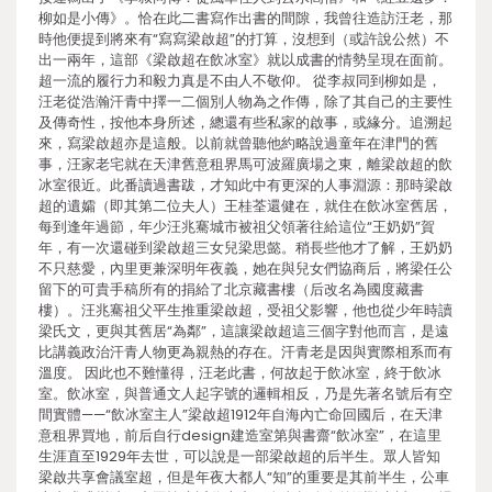
柳如是小傳》。恰在此二書寫作出書的間隙，我曾往造訪汪老，那
時他便提到將來有“寫寫梁啟超”的打算，沒想到（或許說公然）不
出一兩年，這部《梁啟超在飲冰室》就以成書的情勢呈現在面前。
超一流的履行力和毅力真是不由人不敬仰。 從李叔同到柳如是，
汪老從浩瀚汗青中擇一二個別人物為之作傳，除了其自己的主要性
及傳奇性，按他本身所述，總還有些私家的啟事，或緣分。追溯起
來，寫梁啟超亦是這般。以前就曾聽他約略說過童年在津門的舊
事，汪家老宅就在天津舊意租界馬可波羅廣場之東，離梁啟超的飲
冰室很近。此番讀過書跋，才知此中有更深的人事淵源：那時梁啟
超的遺孀（即其第二位夫人）王桂荃還健在，就住在飲冰室舊居，
每到逢年過節，年少汪兆騫城市被祖父領著往給這位“王奶奶”賀
年，有一次還碰到梁啟超三女兒梁思懿。稍長些他才了解，王奶奶
不只慈愛，內里更兼深明年夜義，她在與兒女們協商后，將梁任公
留下的可貴手稿所有的捐給了北京藏書樓（后改名為國度藏書
樓）。汪兆騫祖父平生推重梁啟超，受祖父影響，他也從少年時讀
梁氏文，更與其舊居“為鄰”，這讓梁啟超這三個字對他而言，是遠
比講義政治汗青人物更為親熱的存在。汗青老是因與實際相系而有
溫度。 因此也不難懂得，汪老此書，何故起于飲冰室，終于飲冰
室。飲冰室，與普通文人起字號的邏輯相反，乃是先著名號后有空
間實體——“飲冰室主人”梁啟超1912年自海內亡命回國后，在天津
意租界買地，前后自行design建造室第與書齋“飲冰室”，在這里
生涯直至1929年去世，可以說是一部梁啟超的后半生。眾人皆知
梁啟共享會議室超，但是年夜大都人“知”的重要是其前半生，公車