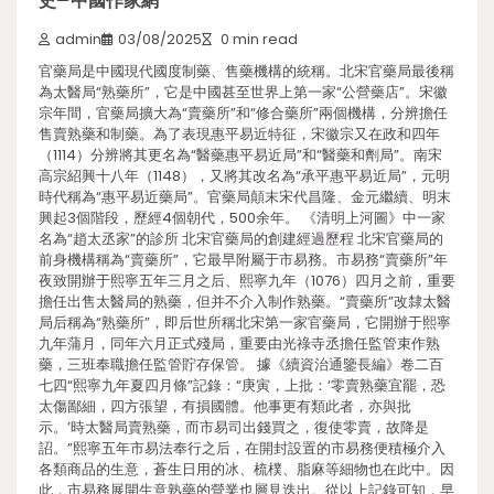
史–中國作家網
admin
03/08/2025
0 min read
官藥局是中國現代國度制藥、售藥機構的統稱。北宋官藥局最後稱
為太醫局“熟藥所”，它是中國甚至世界上第一家“公營藥店”。宋徽
宗年間，官藥局擴大為“賣藥所”和“修合藥所”兩個機構，分辨擔任
售賣熟藥和制藥。為了表現惠平易近特征，宋徽宗又在政和四年
（1114）分辨將其更名為“醫藥惠平易近局”和“醫藥和劑局”。南宋
高宗紹興十八年（1148），又將其改名為“承平惠平易近局”，元明
時代稱為“惠平易近藥局”。官藥局顛末宋代昌隆、金元繼續、明末
興起3個階段，歷經4個朝代，500余年。 《清明上河圖》中一家
名為“趙太丞家”的診所 北宋官藥局的創建經過歷程 北宋官藥局的
前身機構稱為“賣藥所”，它最早附屬于市易務。市易務“賣藥所”年
夜致開辦于熙寧五年三月之后、熙寧九年（1076）四月之前，重要
擔任出售太醫局的熟藥，但并不介入制作熟藥。“賣藥所”改隸太醫
局后稱為“熟藥所”，即后世所稱北宋第一家官藥局，它開辦于熙寧
九年蒲月，同年六月正式殘局，重要由光祿寺丞擔任監管束作熟
藥，三班奉職擔任監管貯存保管。 據《續資治通鑒長編》卷二百
七四“熙寧九年夏四月條”記錄：“庚寅，上批：‘零賣熟藥宜罷，恐
太傷鄙細，四方張望，有損國體。他事更有類此者，亦與批
示。’時太醫局賣熟藥，而市易司出錢買之，復使零賣，故降是
詔。”熙寧五年市易法奉行之后，在開封設置的市易務便積極介入
各類商品的生意，蒼生日用的冰、梳樸、脂麻等細物也在此中。因
此，市易務展開生意熟藥的營業也層見迭出。從以上記錄可知，早