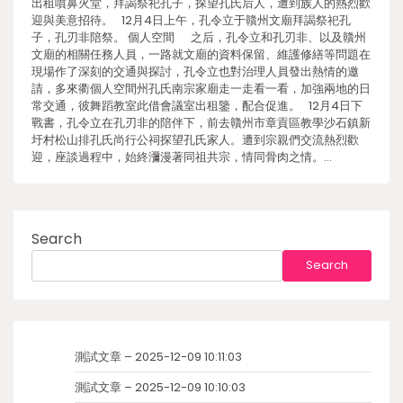
出租噴鼻火堂，拜謁祭祀孔子，探望孔氏后人，遭到族人的熱烈歡
迎與美意招待。 12月4日上午，孔令立于贛州文廟拜謁祭祀孔
子，孔刃非陪祭。 個人空間 之后，孔令立和孔刃非、以及贛州
文廟的相關任務人員，一路就文廟的資料保留、維護修繕等問題在
現場作了深刻的交通與探討，孔令立也對治理人員發出熱情的邀
請，多來衢個人空間州孔氏南宗家廟走一走看一看，加強兩地的日
常交通，彼舞蹈教室此借會議室出租鑒，配合促進。 12月4日下
戰書，孔令立在孔刃非的陪伴下，前去贛州市章貢區教學沙石鎮新
圩村松山排孔氏尚行公祠探望孔氏家人。遭到宗親們交流熱烈歡
迎，座談過程中，始終瀰漫著同祖共宗，情同骨肉之情。…
Search
Search
測試文章 – 2025-12-09 10:11:03
測試文章 – 2025-12-09 10:10:03