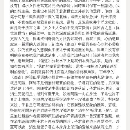
擁抱了虛空的實際和艱巨瑣碎的生涯。在涓生的等待中，也許子君
沒有往追求女性應當充足完成的潛能，同時還能保有一種謝絕小我
的幻想主義。魯迅沒有賜與子君逝世亡之外的其他選擇，使她一直
處于幻想主義與實際主義的南北極，這般方能治愈涓生對于浮淺
的、不實在際的發蒙目的的空想。當然，反諷意味并非呼之欲出，
而是隱于所言之事（男女主人公的不受拘束愛情）與所含之意（抗
世違世情）的反差中。如許的深度反諷是與幻覺作戰的適當延展。
更深入的是，魯迅找到奇特的方法告知我們，自我主義、心的逝世
寂這一嚴重的人道題目，卻成為《傷逝》中最具審好心味的心靈痼
疾。我們被激起的悲憫似乎接近于審美經歷的焦點。魯迅并沒有顯
明的意圖要把我們釀成涓生，但是我們讀時沉醉于論述者的自我失
守。毫無疑問，《傷逝》分歧水平上是我們本身的故事。是的，正
如布魯姆所言，“我們的盡看需求撫慰，需求一種用深入的論述配
制的藥物”。喜劇逼得我們往面臨人類的懦弱和局限。 百年來的
《傷逝》解讀似乎還缺少對此中一個很主要的腳色的充足懂得。這
就是阿隨。阿隨不是個無關緊要的寵物。子君對它的迷戀，后來遠
遠跨越了涓生。阿隨被涓生帶到西郊放失落后，子君臉色凄慘，讓
涓生受驚很是，感到何至于此。設若阿隨一向在身邊，子君也許不
會走上盡路。阿隨的虔誠似乎與涓生的不虔誠組成了對照。對阿隨
來說，子君是它可迷戀的所有的；它戰勝難以想象的饑渴、窘境、
堅韌地開闢途徑往跟隨子君的虔誠沖犯了涓生的所謂“真正的”。這
里無妨超越作者意圖和原初讀者的汗青語境做一番深度不雅照。就
在涓生認識到對子君不再有愛的同時，子君實在也不再愛涓生。甚
至可以說，涓生發覺子君在本身身上傾瀉的愛越來越淡薄之后，才