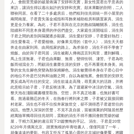
人。會館里荒僻的破屋佈滿了安靜和充實，新女性質君出乎意表的
來訪，讓涓生得以逃出如許的安靜和充實。顛末果斷的剖明，二人
聯袂同居。在看了二十多處房后，他們租到佳兆胡統一所小屋里的
兩間南屋。子君賣失落金戒指和耳飾來補助租房和購置家具。涓生
更是全力養家。為此，子君不吝與在北京的胞叔隔離關系，涓生也
陸續和不同意本身選擇的伴侶們盡交。大家庭生涯開端后，涓生與
子君之間的差別與隔閡逐步顯露。涓生愛好安靜，子君愛好熱烈；
涓生愛養花，子君愛植物。好像果戈理的《套中人》，涓生天天都
奔走在由家到局、由局抵家的路上。為求保存，涓生不得不學會了
燒飯。由於與子君同居，涓生被鄰人傳佈謊言到局里，遭到解職，
馬上生涯無著。子君也由果斷、無畏，變得怯弱、凄苦。子君為吃
飯而傾瀉全力，罔顧涓生書齋生涯的安靜，也不再重視本身美。純
摯的女先生腳色突變為類保姆腳色。涓生敏覺得本身在子君心目中
的地位不外是巴兒狗和油雞之間，自以為被拖累。會館里的安靜充
實反成為可向往的安定。涓生欲遠走高飛，尋覓廣大的活路，并將
此意暗示給子君，子君反映淡薄。為了迴避家中冰涼的空氣，涓生
整天泡在淺顯藏書樓里取熱、空想，并不真正唸書，也無好書可
看。熬過最難忍的冬天，在熱春行將到來之際，子君被父親接回鄉
村老家。涓生也不得不往投奔家族世交，卻不測得悉子君逝世往的
凶訊。他墮入深深的苦楚，不克不及自拔，當被擯棄的阿隨居然歷
經萬險單獨尋回佳兆胡同，震動的涓生不得不搬回會館荒僻的破
屋，于精力瓦解的邊沿寫下21篇懊悔的手記。 涓生、子君是20世
紀20年月僑寓北京、踏實無根的年青唸書人，僅僅同居了一年，
就像遠遠的夢影。包容又拒斥了孤單心靈的北京城好像夢魘，將驟