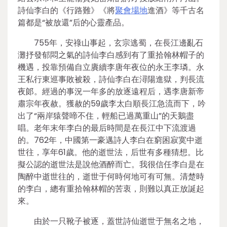
詩仙李白的《行路難》《將
聚會場地
進酒》等千古名
篇都是“被放還”后的心靈產品。
755年，安祿山事起，玄宗逃蜀，在長江邊亂石
灘抒發郁悶之氣的詩仙李白感到有了重拾翰林帽子的
機遇，投靠預備自立賡續李唐年夜位的永王李璘。永
王私行東巡事敗被殺，詩仙李白在潯陽進獄，判長流
夜郞。經過的事況一年多的放逐遠程后，遇李唐新帝
肅宗年夜赦。獲赦的59歲李太白順長江急流而下，吟
出了“兩岸猿聲啼不住，輕船已過萬重山”的天鵝盡
唱。老年末年李白的最后時間是在長江中下流渡過
的。762年，中國第一豪邁詩人李白在窮困寂寞中逝
世往，享年61歲。他的逝世法，后世有多種猜想。比
擬公認的逝世法是說他酒醉而亡。我很信任李白是在
陶醉中逝世往的，逝世于何時何地可有可無。清楚時
的李白，總有重拾翰林帽的苦衷，則難以真正放誕起
來。
由於一只靴子被逐，蓋世詩仙逝世于無名之地，