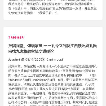
我感到充分；我將啟齒，同時覺得充實”。我們深有感慨地看到，
在《傷逝》中，涓生又在用他的“真正的”挑釁這一洞見，并且第三
句懊悔便直抒胸臆——“我愛子君。”…
TRIGGER
拜謁祠堂、傳頌家風 ——孔令立到訪江西贛州與孔氏
宗找九宮格教室親交通聯誼
admin
03/14/2025
0 min read
拜謁祠堂、傳頌家風 —聚會場地—孔令立到訪小樹屋江西贛州與孔
氏宗親交通聯誼小樹屋 來源瑜伽教室：“至聖後嗣”微信公眾號 時
間：孔子二五七五年歲次甲講座場地辰冬月初旬日戊申 耶穌
2024年12月10日 2024年12月4日、5日，浙江省衢州市柯城區政
協副主席、衢州孔氏南宗家廟治理委聚會場地員會主任、孔子第
76代明日長孫（南宗）孔令立前去江西省贛州市調研，在贛州市
政協原副主席、一級巡視員、有名文字學家孔刃非傳授的全部1對1
教學旅共享空間程陪伴下，先后來到贛州市文廟，章貢區沙石鎮松
山排尚行公祠，石城縣珠坑鄉竹溪村孔氏宗祠、珠坑村孔氏會議室