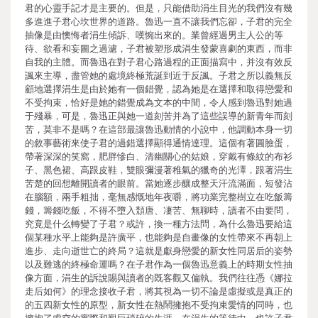
君的心靈手記才是主要的。但是，只能借助涓生目光的我們沒有幾
多進進子君心坎世界的道路。魯迅一直不讓我們忘卻，子君的完全
抽像是由懊悔者涓生傾訴、嘆惋出來的。業曾經過男主人公的等
待、欲看和妄圖之過濾，子君被塑形成涓生發蒙喜劇的東西，而非
自我的主體。而魯迅在對子君心路過程的正面描寫中，并沒有效反
諷來主導，盡管她的處境終極荒誕到近于反諷。子君之所以義無反
顧地選擇涓生是由於她有一個錯覺，認為她是在選擇和取得戀愛和
不受拘束，恰好是她的錯覺成為文本的中間，令人感到魯迅對她過
于殘暴，可是，魯迅正與她一道刻苦并為了這些誤導的新青年而刻
苦，莫非不是嗎？在這部最讓魯迅動情的小說中，他調動本身一切
的敘事藝術來使子君的過錯選擇顯得通情達理。這個有著圓臉蛋，
帶著深深的笑窩，肥胖慘白、清幽關心的姑娘，穿戴有條紋的布衫
子、黑色裙、高跟皮鞋，雙眼彌漫著稚氣的獵奇的光澤，跟著涓生
苦楚的回想離開讀者的眼前。當她逐步釀成整天汗流滿面，短發沾
在腦額，兩手粗拙，毫無感慨地年夜嚼，將功業完整樹立在吃飯籌
錢，籌錢吃飯，不得不墮入頹唐、凄苦、無聊時，讀者不由要問，
究竟是什么轉變了子君？或許，換一種方法問，為什么魯迅要給這
個某種水平上能夠是許廣平，也能夠是自畫像的女性帶來不再朝上
進步、走向逝世亡的終局？這就是獻身戀愛的新女性同居后的姿勢
以及難逃的終極命運嗎？在子君作為一個魯迅意義上的時期女性抽
像方面，涓生的訴說賜與讀者的既客觀又偏執。我們往往憑《娜拉
走后如何》的理念接收子君，將其視為一切不論是虛擬或是真正的
的五四新女性的原型，新女性在熱鬧擁抱不受拘束愛情的同時，也