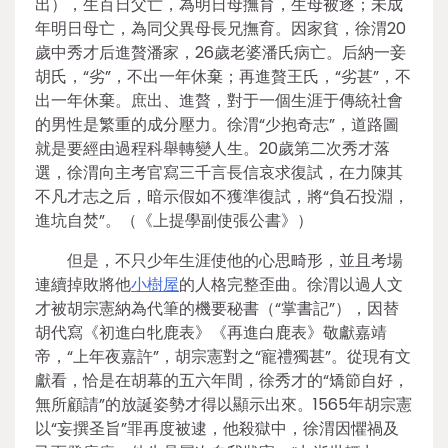
出），生百日父亡，為明日母撫育，生母被逐；未成
年明日母亡，為同父異母長兄撫育。因家貧，徐渭20
歲中秀才后進贅潘家，26歲老婆潘氏病亡。后納一妾
胡氏，“劣”，不出一年休棄；再進贅王氏，“劣甚”，不
出一年休棄。庶出、進贅，對于一個生涯于傳統社會
的男性是繁重的成分壓力。徐渭“少抱奇志”，道路圖
就是要經由過程科舉轉變人生。20歲第二次秀才落
選，徐渭向主考官寫三千言長信哀求復試，在力陳其
不凡才志之后，暗示假如不獲準復試，將“負石投淵，
進坑自焚”。（《上提學副使張公書》）
但是，不只少年生涯使他的心思畸形，並且考場
連續掉敗將他
小樹屋
的人格完整歪曲。徐渭以過人文
才被胡宗憲納為代筆的機要秘書（“掌書記”），因替
胡代寫《初進白牝鹿表》《再進白鹿表》敬獻嘉靖
帝，“上年夜嘉許”，胡宗憲對之“寵禮獨甚”。從現有文
獻看，恰是在胡幕的五六年間，徐秀才的“矯節自好，
無所顧請”的放誕姿勢才得以顯示出來。1565年胡宗憲
以“妄撰圣旨”罪再度被逮，他殺獄中，徐渭因懼禍及