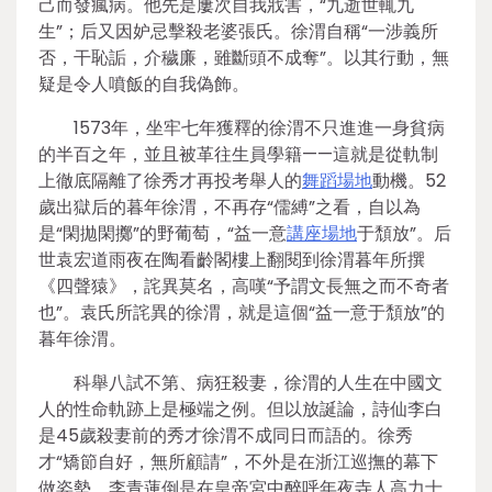
己而發瘋病。他先是屢次自我戕害，“九逝世輒九
生”；后又因妒忌擊殺老婆張氏。徐渭自稱“一涉義所
否，干恥詬，介穢廉，雖斷頭不成奪”。以其行動，無
疑是令人噴飯的自我偽飾。
1573年，坐牢七年獲釋的徐渭不只進進一身貧病
的半百之年，並且被革往生員學籍——這就是從軌制
上徹底隔離了徐秀才再投考舉人的
舞蹈場地
動機。52
歲出獄后的暮年徐渭，不再存“儒縛”之看，自以為
是“閑拋閑擲”的野葡萄，“益一意
講座場地
于頹放”。后
世袁宏道雨夜在陶看齡閣樓上翻閱到徐渭暮年所撰
《四聲猿》，詫異莫名，高嘆“予謂文長無之而不奇者
也”。袁氏所詫異的徐渭，就是這個“益一意于頹放”的
暮年徐渭。
科舉八試不第、病狂殺妻，徐渭的人生在中國文
人的性命軌跡上是極端之例。但以放誕論，詩仙李白
是45歲殺妻前的秀才徐渭不成同日而語的。徐秀
才“矯節自好，無所顧請”，不外是在浙江巡撫的幕下
做姿勢。李青蓮倒是在皇帝宮中醉呼年夜寺人高力士