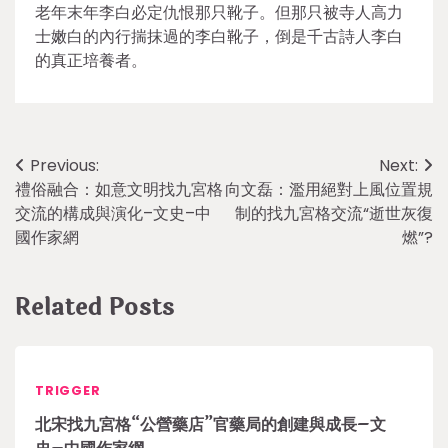
老年末年李白必定仇恨那只靴子。但那只被寺人高力
士嫩白的內行揣抹過的李白靴子，倒是千古詩人李白
的真正培養者。
Post
Previous:
Next:
禮俗融合：如意文明找九宮格
向文磊：濫用絕對上風位置規
navigation
交流的構成與演化–文史–中
制的找九宮格交流“逝世灰復
國作家網
燃”?
Related Posts
TRIGGER
北宋找九宮格“公營藥店”官藥局的創建與成長–文