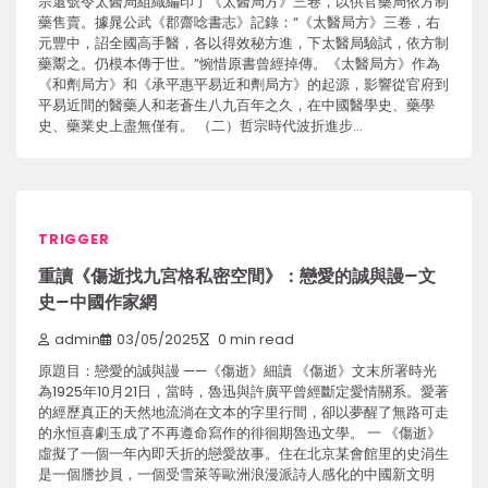
宗還號令太醫局組織編印了《太醫局方》三卷，以供官藥局依方制
藥售賣。據晁公武《郡齋唸書志》記錄：“《太醫局方》三卷，右
元豐中，詔全國高手醫，各以得效秘方進，下太醫局驗試，依方制
藥鬻之。仍模本傳于世。”惋惜原書曾經掉傳。《太醫局方》作為
《和劑局方》和《承平惠平易近和劑局方》的起源，影響從官府到
平易近間的醫藥人和老蒼生八九百年之久，在中國醫學史、藥學
史、藥業史上盡無僅有。 （二）哲宗時代波折進步…
TRIGGER
重讀《傷逝找九宮格私密空間》：戀愛的誠與謾–文
史–中國作家網
admin
03/05/2025
0 min read
原題目：戀愛的誠與謾 ——《傷逝》細讀 《傷逝》文末所署時光
為1925年10月21日，當時，魯迅與許廣平曾經斷定愛情關系。愛著
的經歷真正的天然地流淌在文本的字里行間，卻以夢醒了無路可走
的永恒喜劇玉成了不再遵命寫作的徘徊期魯迅文學。 一 《傷逝》
虛擬了一個一年內即夭折的戀愛故事。住在北京某會館里的史涓生
是一個謄抄員，一個受雪萊等歐洲浪漫派詩人感化的中國新文明