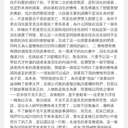
找不到愛的感到了的。子君第二次的複習舊課，是對涓生的摸索，
也是對本身的摸索。經由過程涓生的懊悔，魯迅傳遞出了戀愛善變
的奧妙。也許我們應當清楚，小說最主要的謎團不是涓生為何變
心，不是無愛后子君的逝世亡，而是在經濟墮入困窘之后，為何子
君在涓生眼里竟沒有瘦損？更有甚者，為什么阿隨在流落了一個冬
天，終極在子君逝世往后又固執地回到佳兆胡同？假如說第一次是
涓生擯棄了阿隨，那么這一次簡直是阿隨將還彷徨在佳兆胡同手足
無措的涓生逼回到會館破屋，完成了這一出戀愛喜劇構造的閉環，
同時又為心靈懊悔的汩汩而出翻開了感情的缺口。 二 懊悔體有懊
悔體的感情形式與故事程式。在一萬來字的自白書中，涓生共詠嘆
傷逝21次，也就組成了21篇獨語手記。魯迅深知，只要手記這一文
學款式才幹邀約讀者進進涓生的內涵沖突。從瀏覽第一個字開端，
讀者與作者的溝通便啟動。開篇第一個假定句明白了故事的懊悔基
調與虛妄的實質——“假如我可以或許，我要寫下我的懊悔和悲痛，
為子君，為本身。”明明曾經在寫了，為何還要“假如”？除看似悖
論倒轉了敘事次序，這個公式般的虛擬語氣詞還囑咐我們，切莫以
打聽故事能否真正的、人物孰是孰非為要，而應報以同情之懂得
——若非情不克不及已，哀痛難抑，盡不會動筆——這里努力浮現
一種無以言表、無法描述、不克不及言盡其意的後悔與苦楚。或許
說，這位令人納罕的懊悔者太苦楚了，以致于語無倫次，邏輯凌
亂，不了解能不克不及將這個故事講明白，寫完全。尼采已經說，
我們可以或許找到文字來表達的工具，實在是某種已在我們心中逝
世往了的工具，是以講話這一行動，永遠包括著某種虛偽。這一被
魯迅認同的哲思進進散文詩《野草》，成為“當我緘默著的時辰，