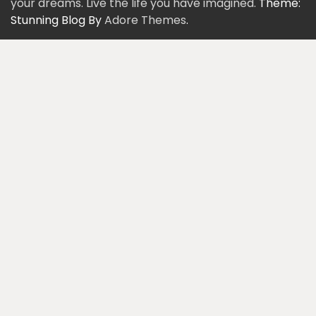
your dreams. Live the life you have imagined.
Theme:
Stunning Blog By
Adore Themes
.