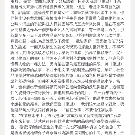
兩難。 盡管一個世紀以來，分歧讀者一向盡力在對《傷逝》作某
種超出文來源根基初意義界線的瀏覽。但是，老是不竭有新的讀
者、評論家，無論是男性仍是女性，將筆力落到訓斥涓生下面。他
們莫非沒有留意到正在懊悔中的涓生是個有著嚴重心靈創傷的主人
公嗎？涓生的手記與狂人日誌固然不成直接拿來比擬，但在不克不
及完整將之作為一個安康正凡人的書寫來看，有一點是共通的，那
就是至多不克不及站在品德的制高點上往評判書寫者的心坎世界。
裸露心聲，被以為是說謊取了戀愛——批駁家們一面完整信任了涓
生的論述，一面又以涓生的論述為現實根據鼎力批評涓生。不得不
認可，共情令批駁矛頭鈍化，舉高了情感，抬高了批駁感性。縱不
雅《傷逝》的先行研討無不充滿著對子君的想象性同情，但這只是
懂得人物的一種方法，另有某些更為最基礎性的局限。將《傷逝》
解讀為變節的故事，不亞于用文學批駁制造品德發急。須知，社會
品德感與文學感觸感染聯繫關係甚微，動人物之所感當然是文學解
讀的基礎準繩，但并不克不及指看其來進步社會的品德水準。當
然，也有超出于倫懂得讀而將鋒芒指向發蒙的反思與批評，這種寬
仁的姿勢似乎值得贊許，但也具有異樣的題目。 在一百年前的中
國，若何讀一部短篇小說，意味著若何讀魯迅，他是中國古代短篇
小說初元的殘暴。當我們面臨《傷逝》，我們該怎么辦？對此，勞
倫斯那句文學規語好像神啟——“信任故事，不要信任講故事
者。”在某種水平上，魯迅把涓生當成誤讀了新文明精力的二代新
青年來刻畫，這就使得任何對涓素性格的品德判定都變得有關宏
旨。 盡管涓瑜伽教室生的手記一刻也不離開本身的心坎苦旅，可
是魯迅警惕地確保子君永遠成為讀者追蹤關心的中間。現實上，子