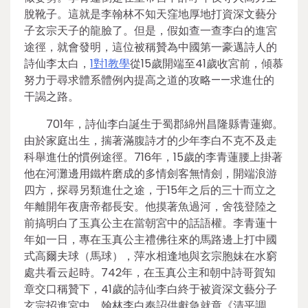
脫靴子。這就是李翰林不知天窪地厚地打資深文藝分
子玄宗天子的龍臉了。但是，假如查一查李白的進宮
途徑，就會發明，這位被稱贊為中國第一豪邁詩人的
詩仙李太白，
1對1教學
從15歲開端至41歲收宮前，傾慕
努力于尋求體系體例內提高之道的攻略——求進仕的
干謁之路。
701年，詩仙李白誕生于蜀郡綿州昌隆縣青蓮鄉。
由於家庭出生，揣著滿腹詩才的少年李白不克不及走
科舉進仕的慣例途徑。716年，15歲的李青蓮腰上掛著
他在河灘邊用鐵杵磨成的多情劍客無情劍，開端浪游
四方，探尋另類進仕之途，于15年之后的三十而立之
年離開年夜唐帝都長安。他摸著魚過河，舍筏登陸之
前搞明白了玉真公主在當朝宮中的話語權。李青蓮十
年如一日，專在玉真公主禮佛往來的馬路邊上打中國
式高爾夫球（馬球），萍水相逢地與玄宗胞妹在水窮
處共看云起時。742年，在玉真公主和朝中詩哥賀知
章交口稱贊下，41歲的詩仙李白終于被資深文藝分子
玄宗招進宮中。翰林李白奉詔供獻急就章《清平調