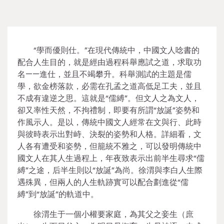
“學而優則仕。”在現代傳統中，中國文人唸書的
配合人生目的，就是經由過程科舉應試之道，求取功
名——進仕，並且不竭攀升。科舉測試的主題是儒
學，欲金榜落款，必需在孔孟之道高低足工夫，並且
不成有違逆之思。這就是“儒縛”。但文人之為文人，
卻又率性天然，不拘禮制，即要有所謂“放誕”姿勢和
作風示人。是以，傳統中國文人經常在文與行、此時
與彼時表示出對峙、決裂的姿勢和人格。詳細看，文
人各有遭受和姿勢，但籠統不雅之，可以發明傳統中
國文人在其人生過程上，年夜致表示出前半生尋求“儒
縛”之途，后半生則以“放誕”為尚。徐渭與李白人生際
遇殊異，但兩人的人生軌跡實可以配合劃進從“儒
縛”到“放誕”的軌道中。
徐渭生于一個小權要家庭，為其父之妾生（庶