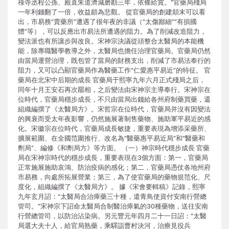
祿寺丞程公孫、殿直朱道濟減磨勘三年，依條給賞。”官藥局殘局
一年利錢翻了一倍，收益頗為悲觀。 從官藥局的創建顛末可以看
出，市易務“賣藥所”遭遇了很年夜的非議（“太傷鄙細”“有損國
體”等），可以反應出市易法所遭遇的阻力。為了削減改造阻力，
變法派也有所讓步與改良。宋神宗決議從頭整合太醫局的本能機
能，除專職醫學教導之外，太醫局也擔任治理官藥局。官藥局仍然
由當局運營治理，既包管了當局的財務支出，削減了市易法奉行的
阻力，又可以凸顯官藥局作為醫藥工作“仁愛惠平易近”的特征。 官
藥局在北宋中后期的成長 官藥局于熙寧九年六月正式殘局之后，
同年十月王安石再次罷相，之后變法由宋神宗主導奉行。宋神宗在
位時代，官藥局穩步成長，不只由當局出錢給各州府制藥買藥，還
組織編撰了《太醫局方》。宋哲宗在位時代，官藥局并沒有因變法
的興衰而受太年夜影響，仍然施展著制售藥物、施助軍平易近的感
化。宋徽宗在位時代，官藥局成長敏捷，重要表現為增添采藥所、
擴展範圍、在全國范圍推行、改名為“醫藥惠平易近局”和“醫藥和
劑局”、編修《和劑局方》等方面。 （一）神宗時代穩步成長 官藥
局在宋神宗時代的穩步成長，重要表現在3個方面：第一，官藥局
正常施展施助哀鴻、防治疫病的感化；第二，官藥局憑仗各地州府
市易務，向處所拓展營業；第三，為了使官藥局的藥物規范化、尺
度化，組織編撰了《太醫局方》。 據《宋會要輯稿》記錄，熙寧
九年玄月詔：“太醫局合治瘴藥三十種，遣青鳥使資付安南行營總
管司。”宋神宗下詔命太醫局合制醫治瘴氣的30種藥物，送往安南
行營總管司，以防治沾染病。另元豐元年四月二十一日詔：“太醫
局選大夫十人，給官局熟藥，乘驛詣曹村決河，治療見役兵