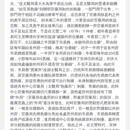
夫。”從太醫局選大夫為軍平易近治病，這是太醫局的普通本能機
能。“給官局熟藥”則闡明官藥局制作的熟藥，一部門用于出售，一
部門用于朝廷不花錢治療軍平易近，這也表現了官藥局除盈利之外
的惠平易近特征。 顛末兩三年的運營，大要是由於官藥局的收益
悲觀，加之其惠平易近後果凸起，僅在國都創辦一所官藥局曾經不
克不及知足需求，于是在元豐二年（1079）十仲春，都年夜提舉市
易司王居卿便向宋神宗提議“歲賜州府合藥錢，年夜郡二百千，小
郡百千。乞以賜錢之半買藥于市易務，余聽州府自合藥”，即由朝
廷每年賜給各州府一些錢，稱為“合藥錢”，此中一半用于從各州府
市易務購置熟藥，一半用于各州府自行制藥；年夜郡每年給200貫
錢，小郡每年給100貫錢。這一提議獲得了宋神宗的承認，并誇大
假如地處偏僻的州府不愿意領“合藥錢”，不克不及逼迫。由此可
知，市易務“賣藥所”改隸太醫局之后，仍然和市易務聯絡接觸慎
密。當官藥局要向全國拓展營業時，仍需依托各地的市易務代為售
賣熟藥。前提答應的州府還可自行制藥，本身制藥的州府現實上就
曾經具有中心官藥局（太醫局“熟藥所”）制藥、售藥的效能。此時
中心官藥局的範圍仍只要國都一家，固然處所州府曾經有了開
辦“外局”（官藥局在處所的分支機構，即處所官藥局）的苗頭，但
嚴厲意義上的“外局”還沒有發生。此時官藥局的營銷形式應當有兩
種：一種是在國都內，直接賒賣給商戶；另一種是針對國都以外的
州府，官藥局先將熟藥出售給各處所州府的市易務，市易務再轉賣
給商戶或通俗大眾，進而構成中心官藥局統購原料后制藥、處所州
府分銷熟藥的統購分銷運營形式。 除此之外，在元豐時代，宋神