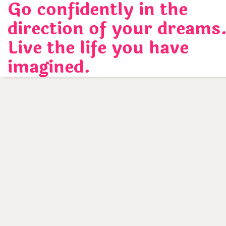
Go confidently in the
Skip
to
direction of your dreams
content
Live the life you have
imagined.