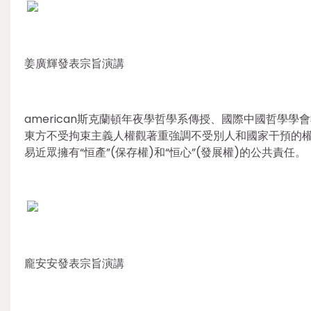
姜廣輝發表宗旨演講
american斯克蘭頓年夜學哲學系傳授、國際中國哲學
東方不受拘束主義人權觀著重強調不受別人和國家干預的
易近眾擁有“恒產”(保存權)和“恒心”(發展權)的公共責任。
龐安安發表宗旨演講