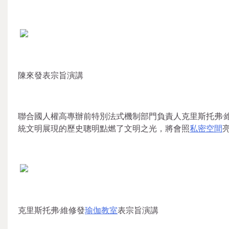
陳來發表宗旨演講
聯合國人權高專辦前特別法式機制部門負責人克里斯托弗·
統文明展現的歷史聰明點燃了文明之光，將會照
私密空間
克里斯托弗·維修發
瑜伽教室
表宗旨演講