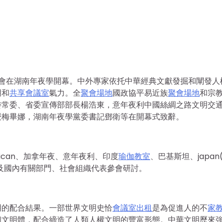
討會在湖南年夜學開幕。中外專家依托中華經典文獻發掘和闡發人
明和
共享會議室
氣力。全
聚會場地
國政協平易近族
聚會場地
和宗
委常委、省委宣傳部部長楊浩東，意年夜利中國絲綢之路文明交
授梅畢娜，湖南年夜學黨委書記鄧衛等在開幕式致辭。
ican、加拿年夜、意年夜利、印度
瑜伽教室
、巴基斯坦、japan
以及國內有關部門、社會組織代表參會研討。
明的配合結果。一部世界文明史恰
會議室出租
是為促進人的不
家
個文明體，配合締造了人類人權文明的豐富形態。中華文明歷來