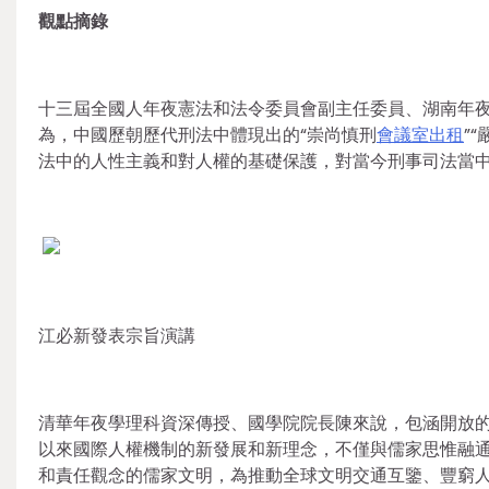
觀點摘錄
十三屆全國人年夜憲法和法令委員會副主任委員、湖南年
為，中國歷朝歷代刑法中體現出的“崇尚慎刑
會議室出租
”
法中的人性主義和對人權的基礎保護，對當今刑事司法當
江必新發表宗旨演講
清華年夜學理科資深傳授、國學院院長陳來說，包涵開放
以來國際人權機制的新發展和新理念，不僅與儒家思惟融
和責任觀念的儒家文明，為推動全球文明交通互鑒、豐窮