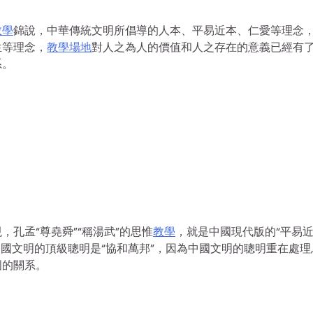
教學
錦說，中華傳統文明所倡導的人本、平易近本、仁愛等理念
生等理念，
教學場地
對人之為人的價值和人之存在的意義已經有
系。
孔孟“尊堯舜”“稱湯武”的思惟
教學
，就是中國現代版的“平易
。中國文明的頂級聰明是“協和萬邦”，因為中國文明的聰明重在處理
國的關系。