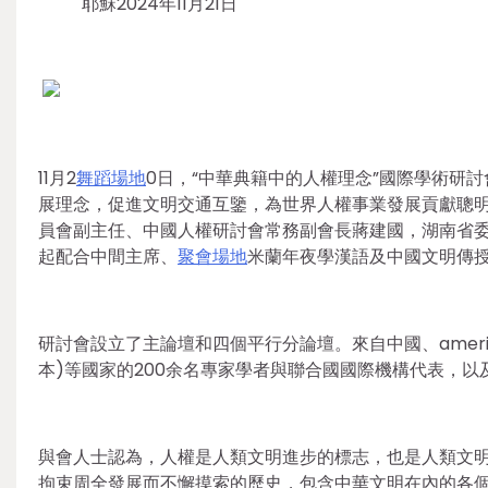
耶穌2024年11月21日
11月2
舞蹈場地
0日，“中華典籍中的人權理念”國際學術研
展理念，促進文明交通互鑒，為世界人權事業發展貢獻聰
員會副主任、中國人權研討會常務副會長蔣建國，湖南省
起配合中間主席、
聚會場地
米蘭年夜學漢語及中國文明傳
研討會設立了主論壇和四個平行分論壇。來自中國、amer
本)等國家的200余名專家學者與聯合國國際機構代表，
與會人士認為，人權是人類文明進步的標志，也是人類文
拘束周全發展而不懈摸索的歷史，包含中華文明在內的各