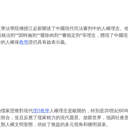
夜學法學院傳授江必新闡述了中國現代司法審判中的人權理念。
“嚴格治刑”“因時施刑”“廢除肉刑”“審慎定刑”等理念，體現了中國
中的人權保
教學
證仍具有啟表示義。
的儒家思惟對現代
1對1教學
人權理念是敞開的，特別是20世紀60
通契合，並且反應了儒家精力的現代愿景。放眼世界，強調社會
人類人權文明形態，供給了無益的多元視角和聰明源泉。