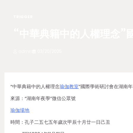
TRIGGER
“中華典籍中的人權理念”
admin
03/20/2025
“中華典籍中的人權理念
瑜伽教室
”國際學術研討會在湖南
來源：“湖南年夜學”微信公眾號
瑜伽場地
時間：孔子二五七五年歲次甲辰十月廿一日己丑