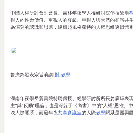
中國人權研討會副會長、吉林年夜學人權研討院傳授魯廣
視人的性命價值、重視人的尊嚴、重視人與天然的和諧共
為深刻的認識和思慮，建構起風格獨特的人權思維邏輯體
魯廣錦發表宗旨演講
1對1教學
湖南年夜學岳麓書院特聘傳授、經學研討所所長姜廣輝表現，
主”與“反動”理論，也是深躲于《尚書》中的“人權”思惟
決人際關系，而最年夜
共享會議室
的人際
教學
關系是國與