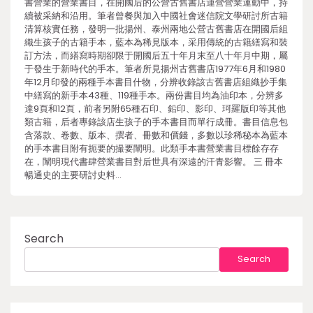
書營業的營業書目，在開國后的公營古舊書店運營營業運動中，持
續被采納和沿用。筆者曾餐與加入中國社會迷信院文學研討所古籍
清算核實任務，發明一批揚州、泰州兩地公營古舊書店在開國后組
織生孩子的古籍手本，藍本為稀見版本，采用傳統的古籍繕寫和裝
訂方法，而繕寫時期卻限于開國后五十年月末至八十年月中期，屬
于發生于新時代的手本。筆者所見揚州古舊書店1977年6月和1980
年12月印發的兩種手本書目什物，分辨收錄該古舊書店組織抄手集
中繕寫的新手本43種、119種手本。兩份書目均為油印本，分辨多
達9頁和12頁，前者另附65種石印、鉛印、影印、珂羅版印等其他
類古籍，后者專錄該店生孩子的手本書目而單行成冊。書目信息包
含落款、卷數、版本、撰者、冊數和價錢，多數以珍稀秘本為藍本
的手本書目附有扼要的撮要闡明。此類手本書營業書目標餘存存
在，闡明現代書肆營業書目對后世具有深遠的汗青影響。 三 冊本
暢通史的主要研討史料…
Search
Search