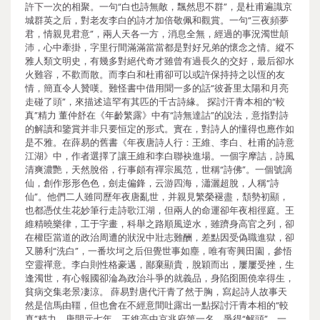
許下一次的相聚。一句“白也詩無敵，飄然思不群”，是杜甫遍識京
城群英之后，對老友李白的詩才加倍敬佩和觀賞。一句“三夜頻夢
君，情親見君意”，兩人天各一方，消息全無，經過的事況濁世顛
沛，心中牽掛，字里行間滿滿當當都是對好兄弟的懷念之情。縱不
雅人類文明史，有幾多對絕代奇才雖曾有過長久的交好，最后卻水
火難容，不歡而散。而李白和杜甫卻可以或許保持持之以恆的友
情，簡直令人贊嘆。難怪書中借用聞一多的話“彼蒼里太陽和月亮
走碰了頭”，來描述這罕有其匹的千古詩緣。 探討汗青本相的“較
真”精力 董仲舒在《年齡繁露》中有“詩無達詁”的說法，意指對詩
的解讀和鑒賞并非只要恒定的形式。實在，對詩人的懂得也應作如
是不雅。在薛易的舊書《年夜唐詩人行：王維、李白、杜甫的詩意
江湖》中，作者選擇了讓王維和李白聯袂進場。一個字摩詰，詩風
清爽濃艷，天然脫俗，行事頗有禪宗風范，世稱“詩佛”。一個號謫
仙，創作形形色色，劍走偏鋒，云游四海，瀟灑超脫，人稱“詩
仙”。他們二人雖同歷年夜唐亂世，并親見繁榮褪盡，頹勢初顯，
也都憑仗生花妙筆行走詩歌江湖，但兩人的命運卻年夜相徑庭。王
維精曉樂律，工于字畫，科舉之路順風逆水，雖躋身高官之列，卻
在權臣當道的政治周遭的狀況中壯志難酬，差點因受偽職進獄，卻
又勝利“洗白”，一番坎坷之后但覺世事如塵，唯有寄興田園，參悟
空靈禪意。李白則性格豪邁，鄙棄顯貴，脫穎而出，屢屢受挫，生
逢濁世，有心報國卻淪為政治斗爭的就義品，身陷囹圄僥幸得生，
貧病交集老景凄涼。 薛易對唐代汗青了然于胸，寫起詩人故事天
然是信馬由韁，但也會在不經意間吐露出一點探討汗青本相的“較
真”精力。唐開元七年，王維高中京兆府第一名，爭得“解頭”，一