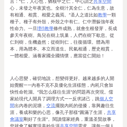
言：“仁，人心也，猶核中之仁，中心謂之
共享空間
心，未發之年夜荄也。全樹汁其全仁，仁為生意，故
有相通、相貫、相愛之義焉。”圣人之道比如
教學
一顆
種子。種子有外殼，外殼之中有仁。仁中潛躲強年夜
性命力。一旦
1對1教學
條件成熟，就會生根發芽，長成
參天年夜樹。鳥兒在樹上筑巢，人們在樹下歇息。從
仁到樹，生機盎然；從樹到仁，往復循環。體為用
本，用為體本。本立而道生。民氣相通，歷史相貫，
一體相愛。涵養家國全國情懷，應當從仁開始！
人心思變，確切地說，想變得更好。越來越多的人開
始覺醒——內卷不克不及優化生涯樣態，內耗只會加
快性命乾涸。“我怎么樣往生涯”的問題再次突現。儒
家給現代人開具了調理方式——反求諸己，跳
個人空
間
出內卷的泥塘，
交流
擺脫內耗的侵擾，靠興趣往生
涯，養成和樂的心思，像孔子那樣“圓滿了生涯，
共享
會議室
剛好了生涯”。閱讀儒家經典，重溫圣賢故事，
您就會了解實現美妙生涯
共享空間
需求，讓每一個人