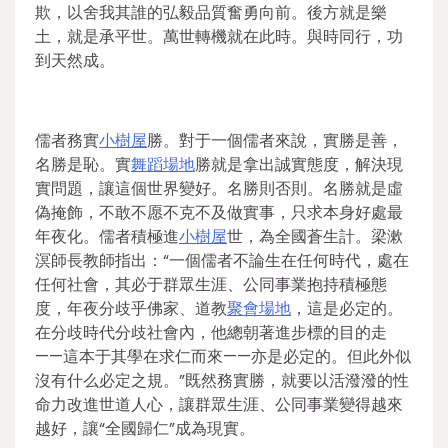
欺，以舍我其誰的弘毅品質奮勇向前。後方就是樂
土，就是承平世。萬世轉機就在此時。與時同行，功
到天然成。
儒者務實
小樹屋
勝。對于一個儒者來說，實勝是善，
名勝是恥。實
舞蹈場地
勝就是拿出誠實態度，解決現
實問題，讓這個世界變好。名勝則否則。名勝就是虛
偽掩飾，不敢不愿不克不及做實事，只求本身好處最
年夜化。儒者積極進
小樹屋
世，為全國蒼生計。梁漱
溟師長教師指出：“一個儒者不論生在任何時代，處在
任何社會，其必于群眾生涯、公同事業抱持積極態
度，年夜分歧乎佛家、道教
聚會場地
，這是必定的。
在分歧時代分歧社會內，他總朝著進步標的目的走
——這本于其學在求仁而來——亦是必定的。但此外似
沒有什么必定之規。”既然務實勝，就要以活潑潑的性
命力改進世道人心，讓群眾生涯、公同事業變得越來
越好，讓“全國歸仁”成為現實。