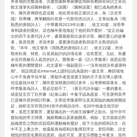
界各地的浩繁讀者。古建筑園林專家陳從周師長教師在研討之余寫
散文漫筆先容園林藝術，《說園》《園林談叢》都已成為經典名
作。陳尚君傳授也是這般，他在周全校正唐詩之余，為《文史常
識》寫專欄，將筆觸指向有唐一代那些杰出詩人，文章結集為《我
熟悉的唐朝詩人》（中華書局2023年出書），收文30篇，深受學
者和讀者的愛好。這也極年夜地激起了他的寫作愛好，“從正在編
次的四千名唐代詩人中，遴選最能寫出波折古怪、觸目驚心的故事
者，復原現實，求深求新，還要講些讀者熟習或不太熟習的詩
歌。”本年，他又發布《我熟悉的唐朝詩人2》，收文22篇，所涉
既有杜甫、韓愈、白居易如許的詩壇名家，也有賈至、元結、朱慶
余這些易被后人疏忽的詩人。開卷第一篇《詩人李隆基》就惹起我
極年夜的瀏覽愛好，此文還有一個副題目——“沒有他就沒有盛唐時
期”。 假設我是在internet上讀到以此為題的一篇文章，舞蹈場地
心中不免會半信半疑，懷疑作者是借唐王朝的天子老兒博人眼球。
但這篇就分歧了，陳尚君深耕唐詩研討多年，以考辨精當著名，他
呼李隆基為詩人，那必定錯不了。《唐五代詩全編》一書的書名，
就是從玄宗丁壯所書《紀泰山銘》中集字認為題簽，可見唐明皇早
已是陳尚君的研討對象。文章從李隆基即位及其面臨的施政困難說
起，細析玄宗存世詩83首中的精品佳作。在詩中他遠念祖宗好
事，追思王業艱苦，遲疑滿志的一代雄主抽像呼之欲出。從中亦可
窺知他的帝王情懷、施政戰略以及家族關系。例如，玄宗當政后對
組織君臣之間的宮廷唱和運動極有愛好，留下大批的唱和詩文，此
中不乏上乘之作。他還親身為唱和詩集撰寫序文，君臣同歡、詩文
相悅的朝堂名勝宛在面前。由此可見，唐玄宗禮敬士年夜夫，崇尚