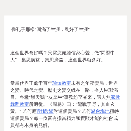
像孔子那樣“圓滿了生涯，剛好了生涯”
這個世界會好嗎？只需您傾聽儒家心聲，做“問題中
人”，集思廣益，集思廣益，這個世界就會好。
當當代界正處于百年
瑜伽教室
未有之年夜變局，世界
之變、時代之變、歷史之變交織在一路，令人琳瑯滿
目。各種“黑天鵝”“灰犀牛”事務紛至沓來，讓人無
家教
舞蹈教室
所適從。《周易》曰：“龍戰于野，其血玄
黃。” 若何應
1對1教學
對這個變局？若何
聚會場地
扭轉
這個變局？每一位富有擔當精力和實踐才能的社會成
員都有本身的見解。