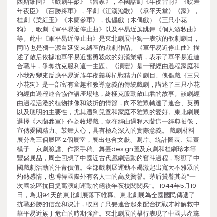
西斯細菌》《戲劇年齡》《舊家》，本國話劇《年夜雷雨》《欽差
年夜臣》《百勝將軍》，平劇《江漢漁歌》《承平天堂》《家》，
桂劇《梁紅玉》《木蘭參軍》，傀儡戲（木偶戲）《三只小花
狗》，歌劇《軍平易近停止曲》以及平易近族跳舞《侗人游牧曲》
等。此中《軍平易近停止曲》是東北劇展中獨一表演的歌劇劇目，
同時也是獨一源自延安束縛區的戲劇作品。《軍平易近停止曲》描
述了敵后依據地軍平易近奮勇殺敵的好漢業績，表示了軍平易近連
合戰斗，爭奪抗克服利這一主題。《演變》是一部經由過程家庭和
小我改變來反應平易近族年夜義與抗戰精力的劇目。傀儡戲《三只
小花狗》是一部富有童趣和教導意義的傳統戲劇，講述了三只小花
狗經由過程連合協作講座場地，終極克服勁敵山君的故事。該劇經
由過程活潑的植物抽像和波折的情節，向不雅眾轉達了連合、英勇
以及聰明的主要性，尤其遭到兒童和家庭不雅眾的愛好。東北劇展
選擇《木蘭參軍》作為收場戲，意在經由過程木蘭這一經典抽像，
宣傳愛國精力、鼓舞人心，具有極為深入的實際意義。 戲劇材料
展分為三個展區12個展室，展出包含文獻、照片、統計圖表、舞臺
模子、京劇臉譜、作家手稿、舞臺design圖及京劇和桂劇珍本等
豐盛展品，周全回想了中國近古代戲劇活動的奮斗過程，彰顯了中
國戲劇活動的汗青價值。全部戲劇展運動不竭激起出寬大不雅眾的
灼熱感情，也博得國際外有名人士的高度贊譽。茅盾贊譽其為“一
次國統區抗日提高演劇運動的絕後年夜校閱閱兵”。 1944年5月19
日，為期94天的東北劇展落下帷幕。東北劇展為全國國民傳遞了
抗戰必勝的信念和決計，收回了只要連合起來配合抗戰才幹解救中
華平易近族于危亡的時期強音。東北劇展的舉行表現了中國共產黨