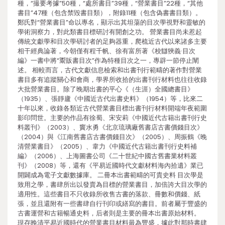
種，“撮要考據”50種，“處所書目”39種，“營業書目”22種，“其他
書目”47種（包含禁毀書目類），附錄11種（包含偽書書目類）。
鄭氏對“營業書目”命以專名，顯示出其坦蕩的目次學視野和靈敏的
學術洞察力，對此類書目標研討有開創之功。 營業書目尚未惹起
傳統文獻學和目次學研討者的足夠器重，爬梳近古代以來諸多主要
相干經典論著，今朝僅有程千帆、徐有富所著《校讎狹義·目次
編》一書中將“鬻販書目次”作為特種目次之一，專辟一節停止闡
述。 相較而言，古代文獻信息檢索和出書刊行範疇的著作對營業
書目多有追蹤關心和會商，學界所收拾的出書刊行材料也往往收錄
大批營業書目。除了晚期出書的平心《（生涯）全國總書目》
（1935）、張靜廬《中國近古代出書史料》（1954）等，比來二
十年以來，收錄各類近古代營業書目標出書刊行材料開端年夜範圍
影印問世。主要的作品有徐蜀、宋安莉《中國近代古籍出書刊行史
料叢刊》（2003）、竇水勇《北京琉璃廠舊書店古書價錢目次》
（2004）與《江南舊書店古書價錢目次》（2005）、周振鶴《晚
清營業書目》（2005）、韋力《中國近代古籍出書刊行史料補
編》（2006）、上海圖書公司《二十世紀中國古舊書業材料叢
刊》（2008）等，還有《平易近國時代文獻材料海內拾遺》業已
開闢成為電子文獻數據庫。 二冊本出書範疇的可貴史料 目次學是
致用之學，書肆所出以發賣為目標的營業書目，加倍誇大目次學的
適用性。這些書目不只收錄所收售古書的落款、冊數和價錢、紙
張，並且還附有一些書肆自行刊印或繕寫的書目。前者屬于豐盛的
古書運營和古籍暢通史料，后者則是主要的冊本出書原始材料。
現存晚清平易近國時代的營業書目材料最為豐盛，據此對那時書肆