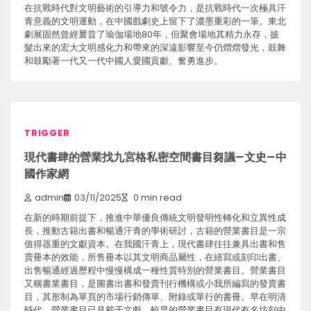
在抗戰時代對文明藝術的引導力和號令力，是抗戰時代一次極具汗
青意義的文明運動，在中國戲劇史上留下了濃墨重彩的一筆。東北
劇展固然曾經曩昔了瑜伽場地80年，但聚會場地其精力永存，披
髮出來的宏大文明感化力和帶來的深遠影響至今仍熠熠發光，鼓舞
和鼓勵著一代又一代中國人愛國貢獻、奮勇進步。
TRIGGER
現代書肆的營業找九宮格私密空間書目芻議–文史–中
國作家網
admin
03/11/2025
0 min read
在新的時期前提下，推進中華優良傳統文明發明性轉化和立異性成
長，推動古籍出書和暢通汗青的學術研討，古籍的營業書目是一宗
值得器重的文獻資本。在我國汗青上，現代書肆往往兼具出書和售
賣冊本的效能，所售冊本以其文明商品屬性，在繕寫或刻印出書、
出售暢通經過歷程中慢慢構成一種性質特別的營業書目。營業書目
又稱書業書目，是圖書出書和發賣刊行機構或小我所編寫的發賣書
目，其形制為單頁的市場行銷傳單、附錄或單行的書冊。早在明清
時代，營業書目已見載于文獻，較早的營業書目有現代有名坊刻中