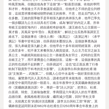
時風景無兩。但聽說他為拿下這個“第一”動過歪頭腦。依他的學問
和才幹，考個進士不共享會議室成題目。但他求之不得的是位列榜
首，這就需求獲得權傾朝野的岐王的推舉。不意，想走后門的人不
在多數。王維的競爭敵手是宰相張九齡的弟弟張九皋，他早已爭先
一個步驟請九公主出頭具名打召喚，成為“解頭”的內定人選。所幸
有岐王這個宦海內行，經由過程奇妙做局，讓王維在九公主眼前一
展才藝，其風采“妙年雪白，風度都美”，解頭之位瓜熟蒂落調至王
維名下。這個故事在《唐佳人傳》《集異記》《及第記考》《承平
廣記》等書中皆有記錄，但薛易顛末覆按以為，這個故事應為誣
捏。張九皋確是張九齡之弟，但他早在十多年前就明經落第，此時
已為官多年，犯不著又來餐與加入鄉貢提拔。九公主乃玄宗之妹玉
真公主，16歲就與姐姐金仙公主一路被度為女羽士，此時的位置尚
在岐王之下，用不著費盡心力圖她頷首。這般一來，這個故事的真
正的性也就經不起斟酌了。但薛易認可，這也“從正面反應了行卷
軌制下顯貴對于科考的宏大影響”。 云真個李白和身邊的杜甫 雖
說“文無第一，武無第二”，但國人心目中永遠有一個好漢排座次的
情結。遍覽唐代詩人及其作品，讀者也經常未能免俗，很想找出唐
詩夜空中最閃亮的那一顆星斗。南京年夜學中文系莫礪鋒傳授的著
作《莫礪鋒講唐詩課》中，專辟一章“詩人評說”，把李白、杜甫、
白居易、韓愈、王維瑜伽教室、李商隱這六年夜詩人的生平遭際、
品德功業、創風格格逐項比擬，繼而減少范圍，回到“李杜文章
在，光焰萬丈長”的唐詩頂流圈層，讓李太白與杜工部“單挑”。莫
礪鋒很是認同郭沫若1962年在杜甫生日1250周年事念年夜會上的