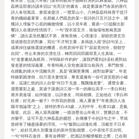
夜本營，也是六年夜門派和明教高手巔峰對決的武林重鎮。六神磊
磊將這部唐詩讀本冠以“光亮頂”的書名，就是要讓各門各派的唐代
詩人各領風流，會當凌盡頂，一覽眾山小。六神磊磊特殊善于從汗
青的纖細處著筆，在易被人們疏忽的某一首詩的只言片語之中，捕
獲詩人埋躲于心底的幽微情愫，以小見年夜，嘗鼎一，提醒出影
響詩人命運的性情因子。一句“授衣當玄月，瑜伽場地無褐竟誰
憐”，讀出孟浩然屢試不第，身無長物，心境淒涼，卻錯把唐玄宗
當成發怨言的對象，寫出“不才明主棄，多病故人疏”的詩句呈上，
成果掉往破格選拔的機遇，欣然若掉中寫下“寂寂竟何待，朝朝空
自回”，停止本身的京漂生活，轉而回回田園尋覓人生真味。一
句“老妻畫紙為棋局，沖弱敲針作釣鉤”，讓我們看到詩圣杜甫對結
發老婆的情深義重，年青時兩人安危會議室出租與共，寒門飲恨，
在繚亂的烽火中流離失所，真是“夜闌更秉燭，絕對如夢寐”，年老
時雖窮困潦倒，但只需夫妻情深，畢竟還擁有一份可資安慰的小確
幸，這讓仁慈的詩人自發“何日干戈盡，飄飄愧老妻”。 通覽全書，
濃墨重彩之處，莫過于讓唐詩江湖一等一的兩位高手——李白和杜
甫并肩進場，結伴隨游，以詩會友，同病相憐。正如他在《李白和
杜甫：好兄弟一被子》中所寫的那樣，兩人重逢于“年夜唐詩人洛
陽岑嶺論壇”之上，彼時的李白43歲，人到中年，杜甫32歲，意氣
風發。此后，兩人策馬揚鞭，一路游歷名山年夜川，覽勝訪友，不
亦樂乎。這可不是六神磊磊的臆想，在傳播于今的詩句之中，早就
曾經有了極盡描摹的浮現。一句“飯顆山頭逢杜甫，頂戴笠子日卓
午”，給好兄弟久別重逢后的新外型點個贊，心中喜悅不言自明。
一句“何時石途徑，重有金樽開”，把酒話別暢懷暢飲之際，已在期