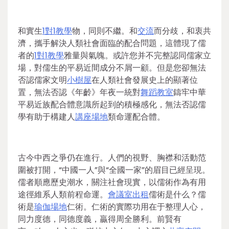
和實生
1對1教學
物，同則不繼。和
交流
而分歧，和衷共
濟，攜手解決人類社會面臨的配合問題，這體現了儒
者的
1對1教學
雅量與氣魄。或許您并不完整認同儒家立
場，對儒生的平易近間成分不屑一顧。但是您卻無法
否認儒家文明
小樹屋
在人類社會發展史上的顯著位
置，無法否認《年齡》年夜一統對
舞蹈教室
鑄牢中華
平易近族配合體意識所起到的積極感化，無法否認儒
學有助于構建人
講座場地
類命運配合體。
古今中西之爭仍在進行。人們的視野、胸襟和活動范
圍被打開，“中國一人”與“全國一家”的眉目已經呈現。
儒者順應歷史潮水，關注社會現實，以儒術作為有用
途徑維系人類前程命運。
會議室出租
儒術是什么？儒
術是
瑜伽場地
仁術。仁術的實際功用在于整理人心，
同力度德，同德度義，贏得周全勝利。前賢有