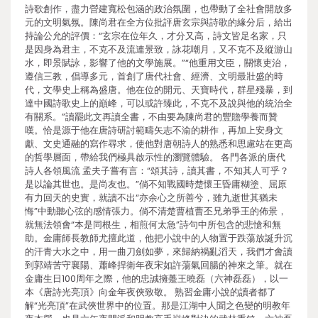
詩歌創作，盡力營建寬松包涵的政治氛圍，也帶動了全社會開放多
元的文明氣氛。陳尚君在全方位批評唐玄宗與詩歌的緣分后，給出
持論公允的評價：“玄宗在位年久，才分又高，詩文皆足名家，只
是因身為君主，不克不及流連景致，詠花嘲月，又不克不及縱游山
水，即景賦詠，影響了他的文學施展。”“他重用文臣，關懷吏治，
遵信三教，倡導多元，首創了唐代社會、經濟、文明最壯盛的時
代，文學史上稱為盛唐。他在位的開元、天寶時代，群星殘暴，到
達中國詩歌史上的巔峰，可以或許臻此，不克不及說與他的統治全
有關系。”讀罷此文再讀全書，不由要為陳尚君的豐贍學養而贊
嘆。恰是源于他在唐詩研討範疇矢志不渝的耕作，再加上安身文
獻、文史通融的寫作尋求，使他對唐朝詩人的熟悉和思慮站在更高
的哲學層面，帶給我們極具啟示性的瀏覽體驗。 各門各派的唐代
詩人各領風流 孟夫子嘗有言：“頌其詩，讀其書，不知其人可乎？
是以論其世也。是尚友也。”倘不知戰國時楚懷王昏庸糊塗、屈原
有力回天的史實，就讀不出“亦余心之所善兮，雖九逝世其猶未
悔”中動聽心弦的感情張力。倘不清楚曹植曹丕兄弟爭王的佈景，
就無法領會“本是同根生，相煎何太急”詩句中所包含的悲愴和無
助。金庸師長教師尤擅此道，他把小說中的人物置于跌蕩放誕升沉
的汗青大水之中，用一曲刀劍如夢，來歸納禍亂滔天，我們才會讀
到郭靖苦守襄陽、蕭峰捍衛年夜宋如許蕩氣回腸的神來之筆。就在
金庸生日100周年之際，他的忠誠擁躉王曉磊（六神磊磊），以一
本《唐詩光亮頂》向金年夜俠致敬。 熟習金庸小說的讀者都了
解“光亮頂”在武俠世界中的位置。那是江湖中人聞之色變的明教年