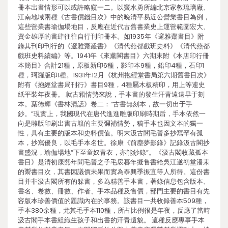
冊本出書情形可以或許略窺一二。以竇水勇所編北京家教琉璃廠、
江南地域兩種《古書價錢目次》中的晚清平易近公營業書目為例，
這些營業書瑜伽場地目，反應在近代古舊書業史上運營範圍宏大、
資金雄厚的書肆往往自行刊印冊本。如1935年《邃雅齋書目》附
錄其刊印刊行的《邃雅齋叢書》《清代燕都戲班史料》《清代燕都
戲班史料續編》等。1941年《來薰閣書目》六期末附《本店印行冊
本簡目》合計21種，原板新印6種，影印本9種，鉛印4種，石印1
種，珂羅版印1種。1931年12月《杭州抱經堂書局第六期舊書目次》
附有《抱經堂書局刊行》書目9種，4種屬木板精印，用上等連史
紙平裝年夜冊。 就古籍情勢來說，手本書的發生汗青遠遠早于刻
本。葉德輝《書林清話》卷二：“古書無刻本，故一切出于手
鈔。”現實上，我國現代在唐代進進雕版印刷時期后，手本依然一
向是雕版印刷出書古籍的主要彌補情勢，稿手本也因文本的獨一
性，具有主要的版本和史料價值。明末汲古閣毛晉多抄寫罕有孤
本，抄寫優良，以毛手本名世。徐康《前塵夢影錄》記錄汲古閣抄
書盛況，瑜伽場地“下至童奴青衣，亦能鈔錄”。《汲古閣收藏孤本
書目》是清初康熙年間毛晉之子毛扆暮年擬售書給吳江遂初堂潘耒
的鬻書目次，其書因議價未果而實為泰興季振宜等人所得。這份書
目并非汲古閣所有的躲書，多為精善手本書，著錄信息包含版本、
書名、卷數、冊數、作者、手本品種及售價，部門主要的書目有先
容版本珍善價值的題識內在的事務。該書目一共收錄善本509種，
手本380余種，尤其毛手本110種，所占比例很是年夜，反應了當時
汲古閣手本書組織生孩子和出書的汗青遺貌。 這種反應專事手本