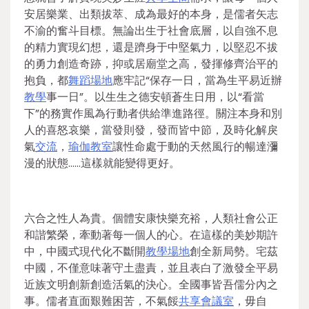
安居樂業、出類拔萃、成為最好的本身，是儒者矢志
不渝的奮斗目標。無論出生于社會底層，以自強不息
的精力實現幻想，還是躋身于中堅氣力，以堅忍不拔
的勇力創造奇跡，抑或居廟堂之高，發揮修齊治平的
抱負，都
舞蹈場地
應牢記“保存一日，當為生平易近辦
教學
事一日”。以生生之德安頓蒼生日用，以“看當
下”的務實作風為行動者供給準進路徑。關注本身和別
人的喜怒哀樂，當發則發，發而皆中節，及時化解戾
氣
交流
，
瑜伽教室
讓性命處于動的天然風行的暢達瀰
漫的狀態……這樣就能變得更好。
六合之性人為貴。個體安康快樂充裕，人類社會公正
和諧繁榮，牽動著每一個人的心。在這樣的美妙期許
中，中國式現代化不斷開
教學場地
創全新局勢。宅茲
中國，不僅意味著守土盡責，並且表白了激發全平易
近族文明創新創造活氣的決心。全國事皆吾儒分內之
事。儒者直面艱難困苦，不氣餒
共享會議室
，毋自