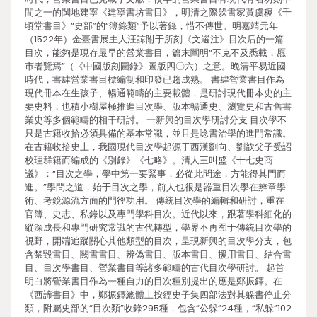
間之一的閩地建寧《建寧書坊書目》，明清之際躲書家黃虞稷《千
頃堂書目》“史部”的“簿錄類”予以著錄，惜不傳世。明嘉靖元年
（1522年）金臺書展主人汪諒附于所刻《文選注》目次后的一篇
目次，能夠是現存最早的營業書目，篇末闡明“不克不及悉載，愿
市者覽焉”（《中國版刻圖錄》圖版四〇六）之意。晚清平易近國
時代，書肆營業書目標編制和印發已趨成熟。 書肆營業書目作為
現代冊本在生孩子、暢通範疇的主要載體，是研討現代冊本史的主
要史料，也積小樹屋極推進目次學、版本暢通史、瀏覽史和古舊書
業史等多個範疇的相干研討。 一新興的目次學研討分支 目次學不
只是古籍收拾必須具備的基本常識，並且是唸書治學的進門常識。
在古籍收拾史上，我國現代目次學起源于西漢劉向、劉歆父子受詔
校理群籍而編成的《別錄》《七略》。清人王叫盛《十七史商
議》：“目次之學，學中第一要緊事，必從此問途，方能得其門而
進。”學問之道，始于目次之學，前人也很是器重目次學在辨章學
術、考鏡源流方面的門徑功用。 傳統目次學的編輯和研討，重在
官簿、史志、私錄以及專門學科目次。近代以來，跟著學科細化的
縱深成長和專門研究常識的古代轉型，學界不再囿于傳統目次學的
視野，開端追蹤關心其他類型的目次，呈現新興的目次學分支，包
含禁毀書目、闕書書目、辨偽書目、版本書目、援用書目、結合書
目、目次學書目、營業書目等諸多範疇的古代目次學研討。 起首
明白將營業書目作為一種自力的目次種別提出的應是鄭振鐸。在
《西諦書目》中，鄭振鐸總體上按經史子集四部法對其躲書停止分
類，附屬史部的“目次類”收錄295種，包含“公躲”24種，“私躲”102