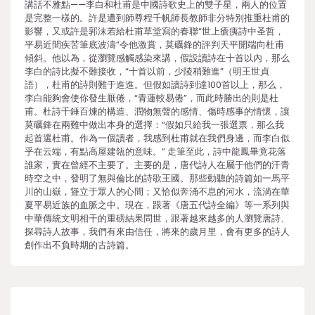
講話不雅點——李白和杜甫是中國詩歌史上的雙子星，兩人的位置
是完整一樣的。許是遭到師尊程千帆師長教師非分特別推重杜甫的
影響，又或許是郭沫若給杜甫草堂寫的春聯“世上瘡痍詩中圣哲，
平易近間疾苦筆底波濤”令他激賞，莫礪鋒的評判天平開端向杜甫
傾斜。他以為，從瀏覽感觸感染來講，假設讀詩在十首以內，那么
李白的詩比擬不難接收，“十首以前，少陵稍難進”（明王世貞
語），杜甫的詩則難于進進。但假如讀詩到達100首以上，那么，
李白能夠會使你發生厭倦，“青蓮較易倦”，而此時勝出的則是杜
甫。杜詩千錘百煉的構造、潤物無聲的感情、傷時感事的情懷，讓
莫礪鋒在兩難中做出本身的選擇：“假如只給我一張選票，那么我
起首選杜甫。作為一個讀者，我感到杜甫就在我們身邊，而李白似
乎在云端，有點高屋建瓴的意味。” 走筆至此，詩中龍鳳畢竟花落
誰家，實在曾經不主要了。主要的是，唐代詩人在屬于他們的汗青
時空之中，發明了無與倫比的詩歌王國。那些動聽的詩篇如一馬平
川的山嶽，聳立于眾人的心間；又恰似奔涌不息的河水，流淌在華
夏平易近族的血脈之中。現在，跟著《唐五代詩全編》等一系列與
中華傳統文明相干的重磅結果問世，跟著越來越多的人瀏覽唐詩、
探尋詩人故事，我們有來由信任，將來的歲月里，會有更多的詩人
創作出不負時期的古詩篇。