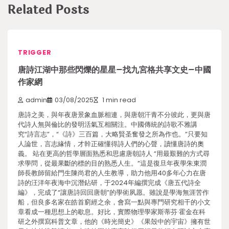
Related Posts
TRIGGER
唐詩江湖中那些閃爍的星星–找九宮格共享文史–中國
作家網
admin
03/08/2025
1 min read
唐詩之美，與年夜唐景象血脈相連，與唐朝汗青不分彼此，更與唐
代詩人無與倫比的發明活氣互相關注。中國傳統的詩歌不雅講
究“詩言志”，“《詩》三百篇，大略賢圣奮發之所為作也。”只要知
人論世，言志緣情，才幹正確懂得詩人們的心聲，讀懂唐詩的奧
義。 站在更高的哲學層面熟悉和思慮唐朝詩人 “用最艱難的方式尋
求學問，從最果斷的標的目的熟悉人生。”這是復旦年夜學朱東潤
師長教師留給門生陳尚君的人生教導，助力他用40多年心力在唐
詩的汪洋年夜海中沉潛鉆研，于2024年編撰完成《唐五代詩全
編》，完成了“讓唐詩回回唐朝”的學術夙愿。雖說是學海無涯苦作
船，但良多名家在皓首窮經之余，會寫一點與專門研究相干的小文
章看成一種思想上的歇息。好比，實際物理學家斯蒂芬·霍金在科
研之外撰寫科普文章，他的《時光簡史》《果殼中的宇宙》擁有世