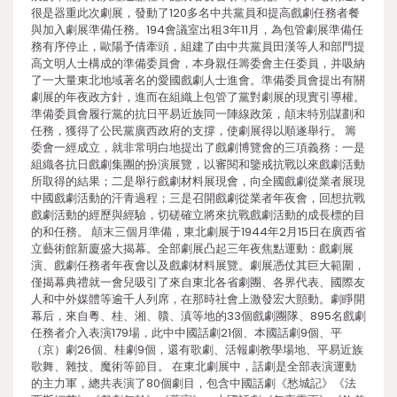
很是器重此次劇展，發動了120多名中共黨員和提高戲劇任務者餐
與加入劇展準備任務。194會議室出租3年11月，為包管劇展準備任
務有序停止，歐陽予倩牽頭，組建了由中共黨員田漢等人和部門提
高文明人士構成的準備委員會，本身親任籌委會主任委員，并吸納
了一大量東北地域著名的愛國戲劇人士進會。準備委員會提出有關
劇展的年夜政方針，進而在組織上包管了黨對劇展的現實引導權。
準備委員會履行黨的抗日平易近族同一陣線政策，顛末特別謀劃和
任務，獲得了公民黨廣西政府的支撐，使劇展得以順遂舉行。 籌
委會一經成立，就非常明白地提出了戲劇博覽會的三項義務：一是
組織各抗日戲劇集團的扮演展覽，以審閱和鑒戒抗戰以來戲劇活動
所取得的結果；二是舉行戲劇材料展現會，向全國戲劇從業者展現
中國戲劇活動的汗青過程；三是召開戲劇從業者年夜會，回想抗戰
戲劇活動的經歷與經驗，切磋確立將來抗戰戲劇活動的成長標的目
的和任務。 顛末三個月準備，東北劇展于1944年2月15日在廣西省
立藝術館新廈盛大揭幕。全部劇展凸起三年夜焦點運動：戲劇展
演、戲劇任務者年夜會以及戲劇材料展覽。劇展憑仗其巨大範圍，
僅揭幕典禮就一會兒吸引了來自東北各省劇團、各界代表、國際友
人和中外媒體等逾千人列席，在那時社會上激發宏大顫動。劇睜開
幕后，來自粵、桂、湘、贛、滇等地的33個戲劇團隊、895名戲劇
任務者介入表演179場，此中中國話劇21個、本國話劇9個、平
（京）劇26個、桂劇9個，還有歌劇、活報劇教學場地、平易近族
歌舞、雜技、魔術等節目。 在東北劇展中，話劇是全部表演運動
的主力軍，總共表演了80個劇目，包含中國話劇《愁城記》《法