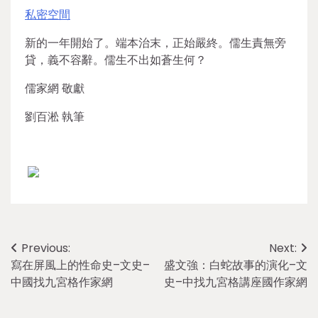
私密空間
新的一年開始了。端本治末，正始嚴終。儒生責無旁
貸，義不容辭。儒生不出如蒼生何？
儒家網 敬獻
劉百淞 執筆
Post
Previous:
Next:
寫在屏風上的性命史–文史–
盛文強：白蛇故事的演化–文
navigation
中國找九宮格作家網
史–中找九宮格講座國作家網