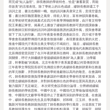
而完成“知人論世”。師長教師的學術特色，恰是“兼蓄新質，而能
存故美”的活潑表現。除了學術上的出色成績，繆師長教師還工于
詩詞之道，書法也獨樹一幟。他的詩詞兼具唐宋之長，意境空靈含
蓄；書法例宗魏晉蕭散之風骨，得前人筆法，富有神韻與書卷氣。
本次學術研究會的揭幕式在四川年夜學博物館舉辦，由汗青文明學
院王果書記掌管。揭幕式上播放了繆鉞師長教師可貴的授課錄像，
師長教師沉郁抑揚的詩詞吟誦和循循善誘的講課作風，授與會專家
留下了深入的印象。四川年夜黌舍務委員會副主任、四川省汗青學
學會會長姚樂野傳授代表黌舍致接待辭，表現要接過先輩的火把，
推進中國現代汗青與古典文學研討不竭前行。 隨后，繆鉞師長教
師的先生代表張勛燎傳授和碩博士研討生聚會場地代表舞蹈場地方
北辰傳授密意回想了在川年夜肄業與任務時，親沐師長教師的教導
與關懷，呼吁大師繼續并發揚繆鉞師長教師“為人廉潔，治學嚴
謹，幹事勤敏”的風格。北京年夜學汗青系黨委書記何晉傳授與浙
江年夜學文學院院長胡可先傳授分辨代表繆師長教師肄業和任務過
的單元致辭，并對師長教師的學術進獻致以高尚的敬意。在會議時
代，師長教師曾擔負理事會參謀的中國唐史學會特意發來賀函，深
切懷念繆鉞師長教師，并對師長教師出色的學術位置與高貴的人格
魅力賜與了充足確定。 本次研究會設四個分論壇，分辨繚繞繆鉞
師長教師的學術思惟、中國中古史、中國現代文學瑜伽場地與思
惟、中國現代文獻學等專題停止了普遍而深刻的學術交通。在會議
中，繆師長教師的先生及后學譚繼和、祁和暉、江玉祥、李永明、
魏新河等師長教師親熱回想了師長教師的學行風骨，分送朋友了師
長教師領導先生、扶攜提拔后輩的點點滴滴。王素、胡振宇、胡阿