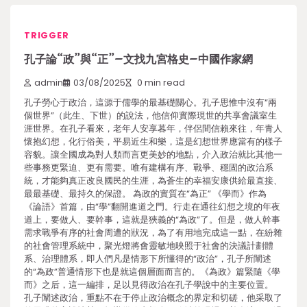
TRIGGER
孔子論“政”與“正”–文找九宮格史–中國作家網
admin
03/08/2025
0 min read
孔子勞心于政治，這源于儒學的最基礎關心。孔子思惟中沒有“兩
個世界”（此生、下世）的說法，他信仰實際現世的共享會議室生
涯世界。在孔子看來，老年人安享暮年，伴侶間信賴來往，年青人
懷抱幻想，化行俗美，平易近生和樂，這是幻想世界應當有的樣子
容貌。讓全國成為對人類而言更美妙的地點，介入政治就比其他一
些事務更緊迫、更有需要。唯有建構有序、戰爭、穩固的政治系
統，才能夠真正改良國民的生涯，為蒼生的幸福安康供給最直接、
最最基礎、最持久的保證。 為政的實質在“為正” 《學而》作為
《論語》首篇，由“學”翻開進道之門。行走在通往幻想之境的年夜
道上，要做人、要幹事，這就是狹義的“為政”了。但是，做人幹事
需求戰爭有序的社會周遭的狀況，為了有用地完成這一點，在紛雜
的社會管理系統中，聚光燈將會靈敏地映照于社會的決議計劃體
系、治理體系，即人們凡是情形下所懂得的“政治”，孔子所闡述
的“為政”普通情形下也是就這個層面而言的。《為政》篇緊隨《學
而》之后，這一編排，足以見得政治在孔子學說中的主要位置。
孔子闡述政治，重點不在于停止政治概念的界定和切磋，他采取了