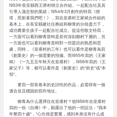
1953年長安縣西王莽村樹立合作組、一起配合社及其
引導人蒲忠智的業績；1954年3月創作的特寫《燈
塔，照射著我們吧！》，寫在皇甫村王家斌合作組的
基本上，在長安縣建社任務組和柳青的分歧盡力下，
成功農業生孩子一起配合社成立。從這些散文特寫，
一方面可以看到柳青昔時是若何深刻鄉村下層的，另
一方面也可以看到柳青昔時對一些題目的熟悉和思
慮，同時，《皇甫村的三年》也可以看作是柳青為寫
《創業史》的一個需要的預備。而1955年寫的《王家
斌》《一九五五年秋天在皇甫村》，1956年寫的《王
家父子》等，都可以看作是《創業史》的“前史”或“本
領”。
要寫一部長卷本的史詩性的作品，必需得有一個
適合並且穩固的寫作地址。
柳青為什么選擇住在皇甫村？他1956年在皇甫村
寫的一份《自傳》中，顯露出了他的一些設法：“我本
年整四十歲”，“心坎很是繁重，感到本身沒有什么成