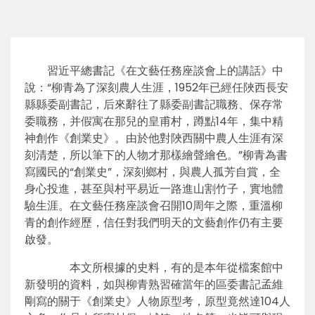
習近平總書記《在文藝任務座談會上的講話》中
說：“柳青為了深刻農人生涯，1952年已經任陜西長安
縣縣委副書記，后來辭往了縣委副書記職務、保存常
委職務，并假寓在那兒的皇甫村，蹲點14年，集中精
神創作《創業史》。由於他對陜西關中農人生涯有深
刻清楚，所以筆下的人物才那樣繪聲繪色。”柳青為書
寫國民的“創業史”，深刻鄉村，與農人孤芳自賞，全
身心投進，甚至與村平易近一路進山割竹子，實地體
驗生涯。在文藝任務座談會召開10周年之際，重溫柳
青的創作經歷，信任對我們明天的文藝創作仍有主要
啟發。
本文所根據的史料，有的是本年從檔案館中
新發明的資料，如與柳青熟習確當年的區委書記孟維
剛寫的關于《創業史》人物原型考，原型竟然達104人