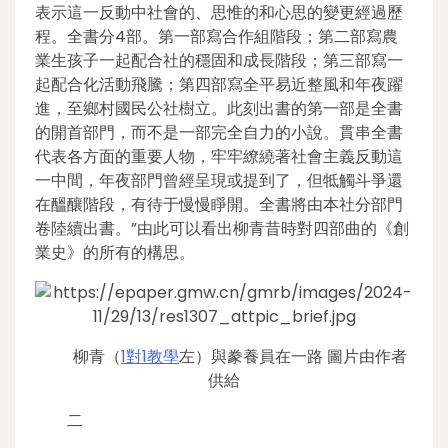
表示這一反動中社會的、思惟的和心思的變更經過歷
程。全書分4部。第一部寫合作組階段；第二部寫農
業生孩子一起配合社的穩固和成長階段；第三部寫一
起配合化活動飛騰；第四部寫全平易近整風和年夜躍
進，至鄉村國民公社樹立。此刻出書的第一部是全書
的開首部門，而不是一部完全自力的小說。貫串全書
代表各方面的重要人物，牢牢繚繞著社會主義反動這
一中間，年夜部門曾經呈現或提到了，但牴觸斗爭還
在醞釀階段，有待于慢慢睜開。全書將由本社分部門
卷陸續出書。”由此可以看出柳青昔時對四部曲的《創
業史》的所有的構思。
柳青（
1對1教學
左）與豢養員在一路 圖片由作者
供給
二