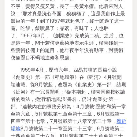
不寧，變得又瘦又黃，長了一身黃水瘡。他后來對人
說：“那才真是洗心革面，狼狽極了，這是我創作上最
艱巨的一年！到了1957年就起色了，終于闖過了這一
關。吃飯，飯噴鼻了；品茗，有味了；人也胖
了。”1957年3月，《創業史》完成第二稿。之后，也
是這一年，關于若何更藝術地表示生涯，柳青碰到一
些藝術伎倆上的題目，他年夜半年沒有動筆，對藝術
伎倆題目不竭地進修和思慮。
1959年4月，歷時六年、四易其稿的長篇小說
《創業史》第一部《稻地風浪》在《延河》4月號開
端連載。從8月號起，改題為《創業史》第一部，該期
《延河》有一冗長闡明：“從本期起，柳青同道接收讀
者的看法，撤消‘稻地風浪’書名，仍叫‘創業史’第一
部。”連載內在的事務分辨為：4月號載‘題敘’和第一章
至第六章，5月號載第七章至第十三章，6月號載第十
四章至第十七章，7月號載第十八章至第二十章，
舞蹈
場地
8月號載第二十一章至第二十三章，9月號載第二
十四章至第二十六章，10月號載第二十七章至第三十