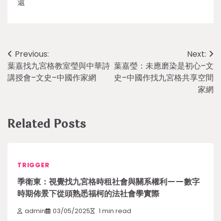
還
Post
Previous:
Next:
葉嘉找九宮格教室瑩與中華詩
葉嘉瑩：未應磨染是初心–文
navigation
講授會–文史–中國作家網
史–中國作找九宮格共享空間
家網
Related Posts
TRIGGER
季衛東：視覺找九宮格時租社會與關系權利——數字
時期佈景下從頭熟悉福柯的法社會學實際
admin
03/05/2025
1 min read