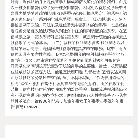
汗青，近代法治并不是代替暴力構成加倍人道化的體系體例，而是
以一種安排情勢代替了另一種安排情勢。因此可以從規范系統中各
類暴力情勢的連續的軌制化經過歷程來停止概念界定，譜系學可認
為人道化供給一系列的記載息爭釋。現實上，《規訓與處分》這本
書恰是關于政治、司法以及迷信常識中靈與肉的譜系學，也是經由
過程處分這種政治技巧滲入到社會中往的權利裝配的譜系學。在這
個意義上講，譜系學特殊是話語譜系學，就是關于統治的福柯流法
社會學的方式論基本。 （二）福柯的權利關系實際 權利關系以及
響應的統治身手，是福柯法社會學的焦點內在的事務。此中，有五
個原因具有要害性意義。 1.作為視野圈套的權利 福柯很是誇大“監
督”這一概念，經由過程從權利的可視化到權利對象的可視化這一
汗青演化來闡明視野設置對于統治身手的主要性。當然，視野裝配
也組成規訓的基礎方法。他還直接應用過“監督社會”這個表述來闡
明規訓技巧的分散所帶來的后果。不得不認可，“作為安排道理的
視野”這個不雅點在當今社會具有加倍明顯的意義。由於在數字化
時期，信息技巧供給的更強無力的監督手腕，構成算法權利黑箱化
和小我信息通明化的對立格式，進而招致近代人性主義甚至小我主
體性的滅亡。從1980年開端，加拿年夜女王年夜學法學院的年夜
衛·萊昂(David…