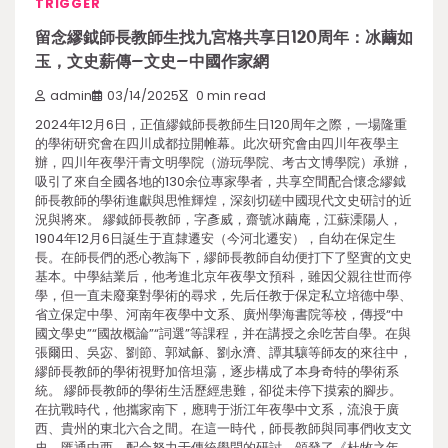
TRIGGER
留念繆鉞師長教師生找九宮格共享日120周年：冰繭如
玉，文史薪傳–文史–中國作家網
admin
03/14/2025
0 min read
2024年12月6日，正值繆鉞師長教師生日120周年之際，一場隆重
的學術研究會在四川成都拉開帷幕。此次研究會由四川年夜學主
辦，四川年夜學汗青文明學院（游玩學院、考古文博學院）承辦，
吸引了來自全國各地的130余位專家學者，共享空間配合懷念繆鉞
師長教師的學術進獻與思惟輝煌，深刻切磋中國現代文史研討的近
況與將來。 繆鉞師長教師，字彥威，齋號冰繭庵，江蘇溧陽人，
1904年12月6日誕生于直隸遷安（今河北遷安），自幼在保定生
長。在師長們的悉心教誨下，繆師長教師自幼便打下了堅實的文史
基本。中學結業后，他考進北京年夜學文預科，雖因父親往世而停
學，但一直未廢棄對學術的尋求，先后任教于保定私立培德中學、
省立保定中學、河南年夜學中文系、廣州學海書院等校，傳授“中
國文學史”“國故概論”“詞選”等課程，并在講授之余吃苦自學。在與
張爾田、吳宓、劉節、郭斌龢、劉永濟、譚其驤等師友的來往中，
繆師長教師的學術視野加倍坦蕩，逐步構成了本身奇特的學術系
統。 繆師長教師的學術生活歷經患難，卻從未停下摸索的腳步。
在抗戰時代，他攜家南下，應聘于浙江年夜學中文系，流浪于廣
西、貴州的東北六合之間。在這一時代，師長教師與同事們收支文
史、匯通中西，配合努力于傳統學問的研討，頒發了《杜牧之年