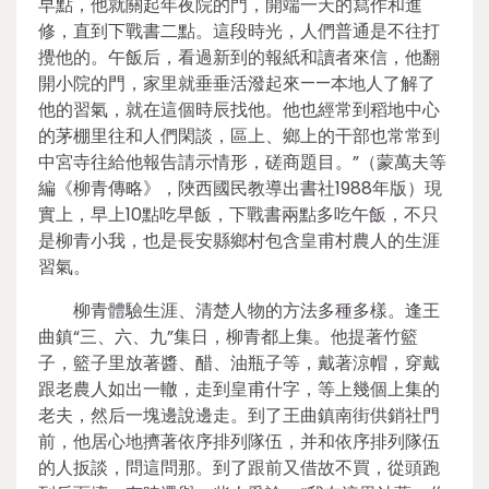
早點，他就關起年夜院的門，開端一天的寫作和進
修，直到下戰書二點。這段時光，人們普通是不往打
攪他的。午飯后，看過新到的報紙和讀者來信，他翻
開小院的門，家里就垂垂活潑起來——本地人了解了
他的習氣，就在這個時辰找他。他也經常到稻地中心
的茅棚里往和人們閑談，區上、鄉上的干部也常常到
中宮寺往給他報告請示情形，磋商題目。”（蒙萬夫等
編《柳青傳略》，陜西國民教導出書社1988年版）現
實上，早上10點吃早飯，下戰書兩點多吃午飯，不只
是柳青小我，也是長安縣鄉村包含皇甫村農人的生涯
習氣。
柳青體驗生涯、清楚人物的方法多種多樣。逢王
曲鎮“三、六、九”集日，柳青都上集。他提著竹籃
子，籃子里放著醬、醋、油瓶子等，戴著涼帽，穿戴
跟老農人如出一轍，走到皇甫什字，等上幾個上集的
老夫，然后一塊邊說邊走。到了王曲鎮南街供銷社門
前，他居心地擠著依序排列隊伍，并和依序排列隊伍
的人扳談，問這問那。到了跟前又借故不買，從頭跑