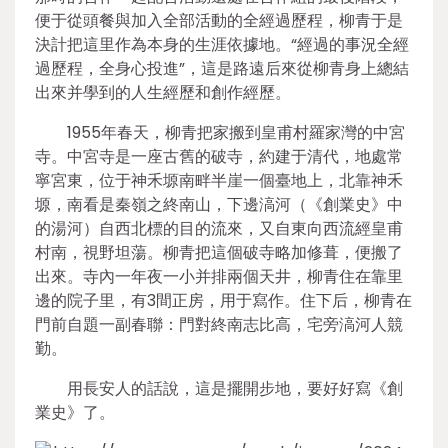
便于從頭餐與加入全部活動的全經過歷程，柳青于是
決計把這里作為本身的生涯依據地。“經過的事況全經
過歷程，全身心投進”，這是路遠后來從柳青身上總結
出來并學到的人生經歷和創作經歷。
1955年春天，柳青把家搬到皇甫村羅家灣的中宮
寺。中宮寺是一座古舊的破寺，約建于清代，地處常
寧宮東，位于神禾塬南畔半崖一個臺地上，北靠神禾
塬，南看是秦嶺之終南山，下邊滈河（《創業史》中
的湯河）自西北標的目的流來，又自東向西流經皇甫
村南，視野坦蕩。柳青把這個破寺略加修葺，便搬了
出來。寺內一年夜一小并排兩個天井，柳青住在靠里
邊的院子里，有3間正房，用于寫作。住下后，柳青在
門前自題一副春聯：門對終南志比高，宅旁滈河人競
勤。
用長安人的話說，這是擺開步地，要好好寫《創
業史》了。