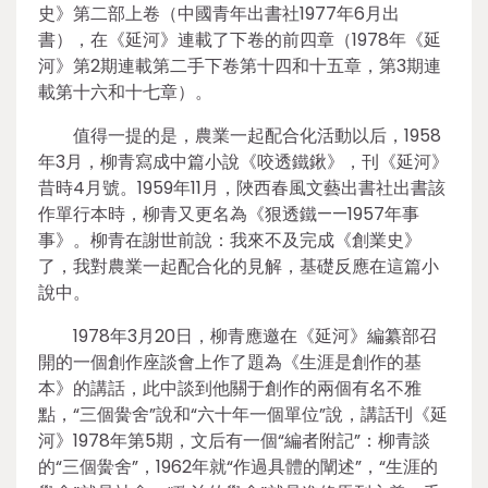
史》第二部上卷（中國青年出書社1977年6月出
書），在《延河》連載了下卷的前四章（1978年《延
河》第2期連載第二手下卷第十四和十五章，第3期連
載第十六和十七章）。
值得一提的是，農業一起配合化活動以后，1958
年3月，柳青寫成中篇小說《咬透鐵鍬》，刊《延河》
昔時4月號。1959年11月，陜西春風文藝出書社出書該
作單行本時，柳青又更名為《狠透鐵——1957年事
事》。柳青在謝世前說：我來不及完成《創業史》
了，我對農業一起配合化的見解，基礎反應在這篇小
說中。
1978年3月20日，柳青應邀在《延河》編纂部召
開的一個創作座談會上作了題為《生涯是創作的基
本》的講話，此中談到他關于創作的兩個有名不雅
點，“三個黌舍”說和“六十年一個單位”說，講話刊《延
河》1978年第5期，文后有一個“編者附記”：柳青談
的“三個黌舍”，1962年就“作過具體的闡述”，“生涯的