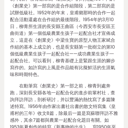
《創業史》第一部寫的是合作組階段，第二部寫的是
試辦低級社。1952年的年末，皇甫鄉那時的合作一起
配合活動還處在合作組的最後階段。1954年的3月10
日，柳青所生涯的長安縣王曲區（今西安市長安區王
曲街道）第一個低級農業生孩子一起配合社才宣佈成
立，這是在《創業史》中梁生寶的原型人物王家斌合
作組的基本上成立的，也是長安縣第一批樹立的第10
個低級農業生孩子一起配合社——成功農業生孩子一
起配合社。可以看到，柳青基礎上是緊跟生涯的腳步
寫作的。如許寫的上風是作品能有比擬鮮活的生涯氣
味和時期特色。
在動筆寫《創業史》第一部之前，柳青到處奔
跑，深刻長安縣各地一起配合化的進步前輩村社，查
詢拜訪拜訪，剖析研討，并以豐滿的熱忱寫了多篇陳
述特寫。1956年由作家出書社出書的散文特寫集《皇
甫村的三年》收文8篇，除最后一篇是寫蘇聯拜訪不雅
感外，其余7篇都與農業一起配合化題目有關。如
1953年夏創作的特寫《新事物的出生》，寫1950年至