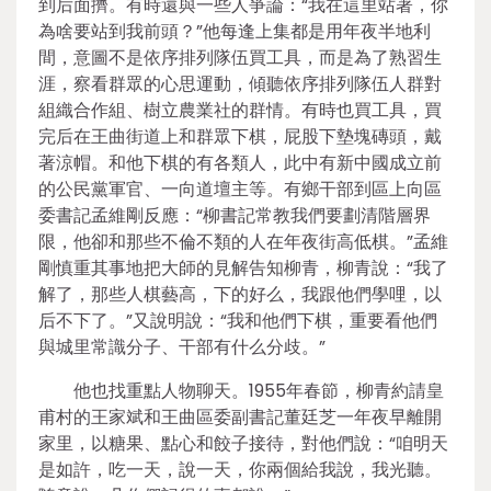
到后面擠。有時還與一些人爭論：“我在這里站著，你
為啥要站到我前頭？”他每逢上集都是用年夜半地利
間，意圖不是依序排列隊伍買工具，而是為了熟習生
涯，察看群眾的心思運動，傾聽依序排列隊伍人群對
組織合作組、樹立農業社的群情。有時也買工具，買
完后在王曲街道上和群眾下棋，屁股下墊塊磚頭，戴
著涼帽。和他下棋的有各類人，此中有新中國成立前
的公民黨軍官、一向道壇主等。有鄉干部到區上向區
委書記孟維剛反應：“柳書記常教我們要劃清階層界
限，他卻和那些不倫不類的人在年夜街高低棋。”孟維
剛慎重其事地把大師的見解告知柳青，柳青說：“我了
解了，那些人棋藝高，下的好么，我跟他們學哩，以
后不下了。”又說明說：“我和他們下棋，重要看他們
與城里常識分子、干部有什么分歧。”
他也找重點人物聊天。1955年春節，柳青約請皇
甫村的王家斌和王曲區委副書記董廷芝一年夜早離開
家里，以糖果、點心和餃子接待，對他們說：“咱明天
是如許，吃一天，說一天，你兩個給我說，我光聽。