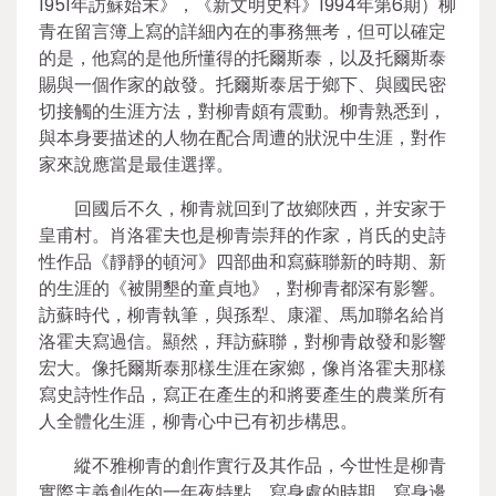
1951年訪蘇始末》，《新文明史料》1994年第6期）柳
青在留言簿上寫的詳細內在的事務無考，但可以確定
的是，他寫的是他所懂得的托爾斯泰，以及托爾斯泰
賜與一個作家的啟發。托爾斯泰居于鄉下、與國民密
切接觸的生涯方法，對柳青頗有震動。柳青熟悉到，
與本身要描述的人物在配合周遭的狀況中生涯，對作
家來說應當是最佳選擇。
回國后不久，柳青就回到了故鄉陜西，并安家于
皇甫村。肖洛霍夫也是柳青崇拜的作家，肖氏的史詩
性作品《靜靜的頓河》四部曲和寫蘇聯新的時期、新
的生涯的《被開墾的童貞地》，對柳青都深有影響。
訪蘇時代，柳青執筆，與孫犁、康濯、馬加聯名給肖
洛霍夫寫過信。顯然，拜訪蘇聯，對柳青啟發和影響
宏大。像托爾斯泰那樣生涯在家鄉，像肖洛霍夫那樣
寫史詩性作品，寫正在產生的和將要產生的農業所有
人全體化生涯，柳青心中已有初步構思。
縱不雅柳青的創作實行及其作品，今世性是柳青
實際主義創作的一年夜特點。寫身處的時期，寫身邊