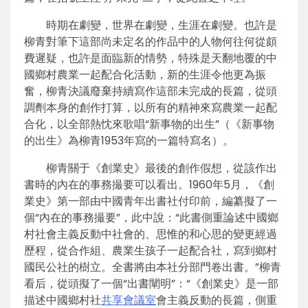
時期在劇變，世界在劇變，生涯在劇變。也許是
柳青對筆下這部尚未定名的作品中的人物何往何從頗
費遲疑，也許是面臨新的情勢，特殊是天翻地覆的中
國鄉村農業一起配合化活動，新的生涯令他更為振
奮，柳青決議廢棄持續寫作這部未完成的長篇，從頭
調劑本身的創作打算，以所有的精神來寫農業一起配
合化，以全部熱忱來歌唱“新事物的出生”（《新事物
的出生》為柳青1953年寫的一篇特寫名）。
柳青關于《創業史》最後的創作假想，從該作出
書時的內在的事務撮要可以看出。1960年5月，《創
業史》第一部由中國青年出書社付印前，編纂擬了一
個“內在的事務撮要”，此中說：“此書側重論述中國鄉
村社會主義反動中社會的、思惟的和心思的變更經過
歷程，從合作組、農業生孩子一起配合社，寫到鄉村
國民公社的樹立。全書將由本社分部門卷出書。”柳青
看后，從頭擬了一個“出書闡明”：“《創業史》是一部
描述中國鄉村社
共享會議室
會主義反動的長篇，側重