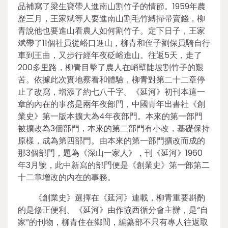
品補寫了梁生寶帶人進南山割竹子的情節。1959年農
歷三月，王家斌等人要進南山割毛竹縛掃帚賣錢，柳
青說他也要進山看農人如何割竹子。定下日子，王家
斌帶了11個社員從峪口進山，柳青和侄子劉保員騎自行
車到王曲，又步行經年夜砭峪進山。往返5天，走了
200多里路，柳青目擊了農人在峭壁陡坡割竹子的艱
苦。依據此次實地察看和體驗，柳青對第二十二章停
止了改寫，增添了約七八千字。《延河》初刊本這一
章的內在的事務是兩年夜部門，中國青年出書社《創
業史》第一版本擴大為4年夜部門。本來的第一部門
被擴改為3個部門，本來的第二部門有小改，基礎保持
原樣，成為第四部門。由本來的第一部門擴改而成的
那3個部門，題為《深山一家人》，刊《延河》1960
年3月號，此中新寫的部門便是《創業史》第一部第二
十二章增改的內在的事務。
《創業史》選擇在《延河》連載，柳青重要斟酌
的是修正便利。《延河》由作協西循分會主辦，是“自
家”的刊物，柳青住在鄉間，編纂部不只有專人往返取