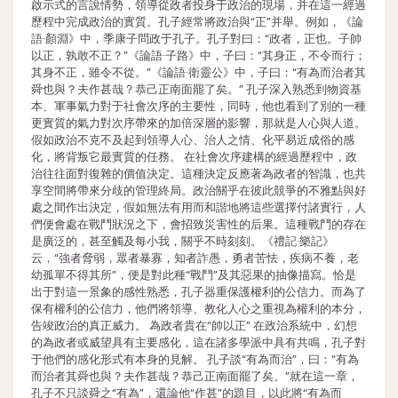
啟示式的言說情勢，領導從政者投身于政治的現場，并在這一經過
歷程中完成政治的實質。孔子經常將政治與“正”并舉。例如，《論
語·顏淵》中，季康子問政于孔子。孔子對曰：“政者，正也。子帥
以正，孰敢不正？”《論語·子路》中，子曰：“其身正，不令而行；
其身不正，雖令不從。”《論語·衛靈公》中，子曰：“有為而治者其
舜也與？夫作甚哉？恭己正南面罷了矣。” 孔子深入熟悉到物資基
本、軍事氣力對于社會次序的主要性，同時，他也看到了別的一種
更實質的氣力對次序帶來的加倍深層的影響，那就是人心與人道。
假如政治不克不及起到領導人心、治人之情、化平易近成俗的感
化，將背叛它最實質的任務。 在社會次序建構的經過歷程中，政
治往往面對復雜的價值決定。這種決定反應著為政者的智識，也共
享空間將帶來分歧的管理終局。政治關乎在彼此競爭的不雅點與好
處之間作出決定，假如無法有用而和諧地將這些選擇付諸實行，人
們便會處在戰鬥狀況之下，會招致災害性的后果。這種戰鬥的存在
是廣泛的，甚至觸及每小我，關乎不時刻刻。《禮記·樂記》
云，“強者脅弱，眾者暴寡，知者詐愚，勇者苦怯，疾病不養，老
幼孤單不得其所”，便是對此種“戰鬥”及其惡果的抽像描寫。恰是
出于對這一景象的感性熟悉，孔子器重保護權利的公信力。而為了
保有權利的公信力，他們將領導、教化人心之重視為權利的本分，
告竣政治的真正威力。 為政者貴在“帥以正” 在政治系統中，幻想
的為政者或威望具有主要感化，這在諸多學派中具有共鳴，孔子對
于他們的感化形式有本身的見解。 孔子談“有為而治”，曰：“有為
而治者其舜也與？夫作甚哉？恭己正南面罷了矣。”就在這一章，
孔子不只談舜之“有為”，還論他“作甚”的題目，以此將“有為而