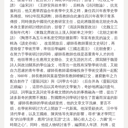
譜》《論宋詩》《王靜安與叔本華》，后輯為《詩詞散論》。抗克
服利后，他又應華西協合年夜學中文系之聘，兼任四川年夜學史學
系傳授。1952年院系調劑，師長教師自此兼任四川年夜學汗青系
傳授，同時擔負中國現代史教研室主任，從此將魏晉南北朝史作為
本身主要的研討標的目的，頒發了《清談與魏晉政治》《北魏立三
長制年代考》《東魏北齊政治上漢人與鮮卑之沖突》《北朝之鮮卑
語》《陶潛不為五斗米私密空間折腰新釋》等富有創見的論文，后
輯為《讀史存稿》。 改造開放后，繆師長教師重拾文史研討，再
度煥發了學術芳華，率領后學編輯《三國志選注》《北朝會要》。
在努力于學術研討的同時，繆師長教師也很是器重青年人才的培
育。他領導博士生應用文史聯合、文史互證的方式，撰寫關于魏晉
詩人與政治關系的學位論文，培育出一批既有深摯學術功底，又能
自力思慮的青年學者。繆師長教師還積極投身于學術交通與一起配
合，1981年，師長教師與葉嘉瑩師長教師瞭解訂交，遂窮數年之力
配合創作了《靈谿詞說》與《詞學古今談》（后合并為《靈谿詞說
正續編》），這部作品以其奇特的文學魅力，奇妙地將論詞盡句、
詞話、詞學論文及詞史等多種文體的內在的事務融為一體，提出了
諸多新奇的實際不雅點，對國際外詞學研討發生了普遍而深遠的影
響。 繆師長教師的學術成績斐然，他的文章文字洗練、要言不
煩，在學術和研討方式上開啟了一代新風。他深受顧炎武、汪中等
清代學者，以及王國維、陳寅恪等先輩的影響，尋求“兼才學問三
長”的治學境界，應用“詩史互證”之法，關心前人之心，力圖“見一
時期之心”。同時，他從人物研討進手，編撰前人年譜、列傳，從