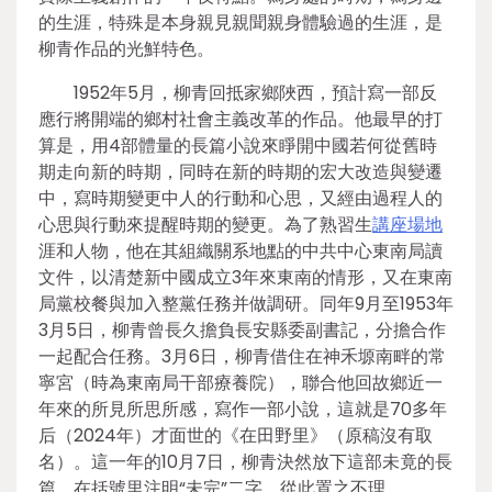
的生涯，特殊是本身親見親聞親身體驗過的生涯，是
柳青作品的光鮮特色。
1952年5月，柳青回抵家鄉陜西，預計寫一部反
應行將開端的鄉村社會主義改革的作品。他最早的打
算是，用4部體量的長篇小說來睜開中國若何從舊時
期走向新的時期，同時在新的時期的宏大改造與變遷
中，寫時期變更中人的行動和心思，又經由過程人的
心思與行動來提醒時期的變更。為了熟習生
講座場地
涯和人物，他在其組織關系地點的中共中心東南局讀
文件，以清楚新中國成立3年來東南的情形，又在東南
局黨校餐與加入整黨任務并做調研。同年9月至1953年
3月5日，柳青曾長久擔負長安縣委副書記，分擔合作
一起配合任務。3月6日，柳青借住在神禾塬南畔的常
寧宮（時為東南局干部療養院），聯合他回故鄉近一
年來的所見所思所感，寫作一部小說，這就是70多年
后（2024年）才面世的《在田野里》（原稿沒有取
名）。這一年的10月7日，柳青決然放下這部未竟的長
篇，在括號里注明“未完”二字，從此置之不理。