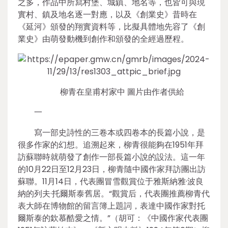
之多，作品中所寫村堡、城鎮、地名等，也皆可與現
實村、鎮及地名逐一對應，以及《創業史》昔時在
《延河》頒發的翔實資料等，比擬具體地先容了《創
業史》由萌發動機到創作和頒發的全經過歷程。
柳青在皇甫村家中 圖片由作者供給
一
寫一部史詩性的三卷本或四卷本的長篇小說，是
很多作家的幻想。追溯起來，柳青很能夠在1951年拜
訪蘇聯時就萌發了創作一部長篇小說的設法。這一年
的10月22日至12月23日，柳青隨中國作家拜訪團出訪
蘇聯。11月14日，代表團冒雪觀賞位于雅斯納雅·波良
納的列夫·托爾斯泰舊居。“觀賞后，代表團推薦柳青代
表大師在博物館的留言簿上題詞，表達中國作家對托
爾斯泰的欽慕酷愛之情。”（胡可：《中國作家代表團