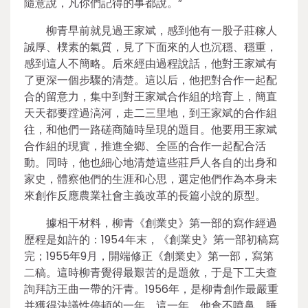
隨意說，凡你們記得的事都說。”
柳青早前就見過王家斌，感到他有一股子莊稼人
誠厚、樸素的氣質，見了下面來的人也沉穩、穩重，
感到這人不簡略。后來經由過程說話，他對王家斌有
了更深一個步驟的清楚。這以后，他把對合作一起配
合的留意力，集中到對王家斌合作組的培育上，簡直
天天都要蹚過滈河，走二三里地，到王家斌的合作組
往，和他們一路磋商隨時呈現的題目。他要用王家斌
合作組的現實，推進全鄉、全區的合作一起配合活
動。同時，他也細心地清楚這些莊戶人各自的出身和
家史，體察他們的生涯和心思，選定他們作為本身未
來創作反應農業社會主義改革的長篇小說的原型。
據相干材料，柳青《創業史》第一部的寫作經過
歷程是如許的：1954年末，《創業史》第一部初稿寫
完；1955年9月，開端修正《創業史》第一部，寫第
二稿。這時柳青覺得最艱苦的是題敘，于是下工夫查
詢拜訪王曲一帶的汗青。1956年，是柳青創作最嚴重
并獲得決議性停頓的一年。這一年，他食不噴鼻，睡