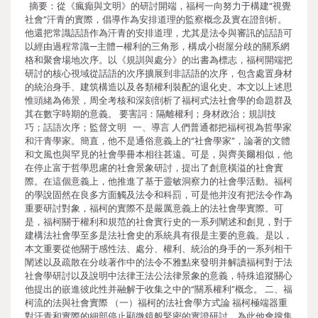
摘要：從《瘋癲與文明》的研討開端，福柯一向努力于構建“視覺
社會”汗青的實際，倡導作為安排道理的監察概念及實在證剖析。
他還把常識話語作為汗青的安排道理，尤其是法令與審訊的話語可
以經由過程常識—主體—權利的三角形，構成小樹屋分歧的關系網
格和聚會場地次序。以《規訓與處分》的出書為標志，福柯開端把
研討的核心視域從話語的次序擴展到非話語的次序，包含處置身材
的統治身手、建筑構造以及各類權利裝配的退化史。本文以上述思
惟頭緒為佈景，周全考核和深刻剖析了福柯式法社會學的命題群及
其在數字時期的意義。 要害詞：隔離權利；身材政治；規訓技
巧；話語次序；監督文明 一、導言 人們普通都把福柯視為哲學家
和汗青學家。簡直，他不是通俗意義上的“社會學家”，論著的文體
和文風也與罕見的社會學冊本相往甚遠。可是，與齊美爾相似，他
在停止富于哲學思慮的社會景象研討，提出了創意橫溢的社會實
際。在這個意義上，他推進了基于靈敏洞察力的社會學活動。福柯
的學說固然在良多方面觸及法令和科罰，可是他并沒有把法令作為
重要研討對象，福柯的實際不是嚴厲意義上的法社會學實際。可
是，福柯關于權利和規范的社會實行史的一系列闡述和創見，對于
建構法社會學至多是法社會史的系統具有很是主要的意義。是以，
本文重要從他關于感性法、處分、權利、統治的身手的一系列相干
闡述以及疏散在分歧著作中的法令不雅點來發明并解讀福柯對于法
社會學研討以及說明中法律王法公法律景象的意義，特殊追蹤關心
他提出的嵌進彼此性并融解于收集之中的“關系權利”概念。 二、福
柯流的法與社會實際 （一）福柯的法社會學方式論 福柯極端器重
對汗青和實際的細部停止顯微鏡般緊密的實證研討，為此他會搜集