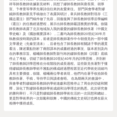
祥等師長教師依據新見材料，回想了繆師長教師與唐長孺、胡厚
宣、卞孝萱等學界先輩詩信往來的友愛來往。 部門與會學者對繆
鉞師長教師新見手稿做出了表露與研討，韋兵師長教師對現存《三
國志選注》部門稿件做了先容，回復復興了師長教師領導后學編輯
《選注》的任務經過歷程，展示出師長教師嚴謹務實的學風。徐陽
師長教師表露了北京地域加入我的最愛的繆師長教師佚著《中國文
學史略》及《國故概要課本》，二書均為師長教師20世紀30年月
執教保按時期的課本，前者是師長教師著作中今朝僅見的一部中國
文學通史（先秦至清末），后者包含了師長教師有關諸子學的通貫
看法，陳述重點剖析了兩部課本的成書經過的事況、版本差別及內
在的事務宗旨。楊曦師長教師對新刊布的繆師長教師《詞選》底稿
停止了考核，切磋了師長教師20世紀40年月的詞學思惟，并剖析
了師長教師詞學思惟在分歧階段的成長過程。這些新見佚著對于懂
得繆鉞師長教師學術不雅點的構成經過歷程甚至近代學術史頭緒均
具有主要價值，徐陽、楊曦兩位學者表現，他們均在著手收拾師長
教師佚著、手稿，等待早日與讀者會晤。 在為期兩天的會議中，
與會學者對繆鉞師長教師的學術進獻和思惟停止了周全的切磋和闡
釋，深化了對繆師長教師學術成績和治學理念的熟悉。此次研究會
的勝利舉行，不只是對繆鉞師長教師學術生活的一次回想和總結，
更是對學術界的一次鼓勵和鼓舞，中國的傳統文史研討也將在薪火
相傳中獲得成長。