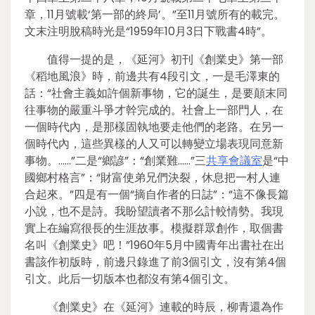
章，11月號載‘第一部的終局’。”至11月號所有的載完。
文末注明脫稿時光是“1959年10月3日下戰書4時”。
值得一提的是，《延河》初刊《創業史》第一部
《稻地風浪》時，前邊共有4段引文，一是毛澤東的
話：“社會主義如許個新事物，它的誕生，是要顛末同
往事物的嚴重斗爭才幹完成的。社會上一部門人，在
一個時代內，是那樣固執地要走他們的老路。在另一
個時代內，這些異樣的人又可以轉變立場表現同意新
事物。……”二是“鄉諺”：“創業難……”三
共享會議室
是“中
國鄉村格言”：“財富使弟兄們決裂，休息把一村人連
合起來。”四是有一個“摘自作者的日誌”：“這不像長篇
小說，也不是詩。我盼望讀者不那么計較情勢。我現
實上在編寫很長的生涯故事。模擬群眾創作，取個書
名叫《創業史》吧！”1960年5月中國青年出書社在出
書該作初版時，前邊只錄進了前3個引文，沒有第4個
引文。此后一切版本也都沒有第4個引文。
《創業史》在《延河》連載的時辰，柳青還為作