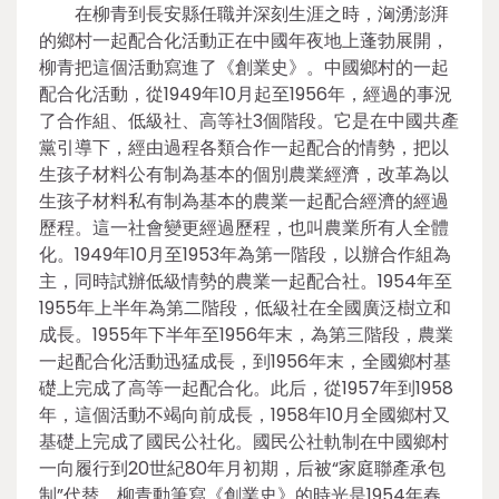
在柳青到長安縣任職并深刻生涯之時，洶湧澎湃
的鄉村一起配合化活動正在中國年夜地上蓬勃展開，
柳青把這個活動寫進了《創業史》。中國鄉村的一起
配合化活動，從1949年10月起至1956年，經過的事況
了合作組、低級社、高等社3個階段。它是在中國共產
黨引導下，經由過程各類合作一起配合的情勢，把以
生孩子材料公有制為基本的個別農業經濟，改革為以
生孩子材料私有制為基本的農業一起配合經濟的經過
歷程。這一社會變更經過歷程，也叫農業所有人全體
化。1949年10月至1953年為第一階段，以辦合作組為
主，同時試辦低級情勢的農業一起配合社。1954年至
1955年上半年為第二階段，低級社在全國廣泛樹立和
成長。1955年下半年至1956年末，為第三階段，農業
一起配合化活動迅猛成長，到1956年末，全國鄉村基
礎上完成了高等一起配合化。此后，從1957年到1958
年，這個活動不竭向前成長，1958年10月全國鄉村又
基礎上完成了國民公社化。國民公社軌制在中國鄉村
一向履行到20世紀80年月初期，后被“家庭聯產承包
制”代替。柳青動筆寫《創業史》的時光是1954年春。