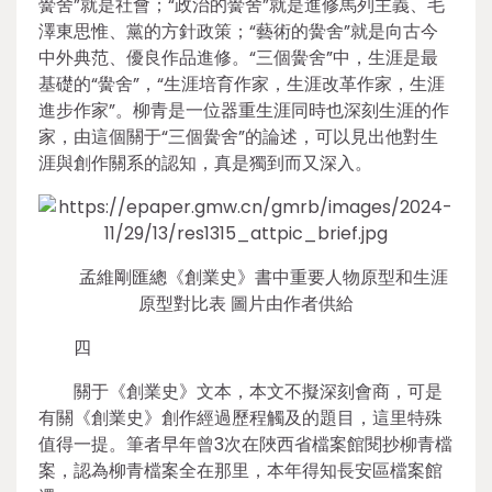
黌舍”就是社會；“政治的黌舍”就是進修馬列主義、毛
澤東思惟、黨的方針政策；“藝術的黌舍”就是向古今
中外典范、優良作品進修。“三個黌舍”中，生涯是最
基礎的“黌舍”，“生涯培育作家，生涯改革作家，生涯
進步作家”。柳青是一位器重生涯同時也深刻生涯的作
家，由這個關于“三個黌舍”的論述，可以見出他對生
涯與創作關系的認知，真是獨到而又深入。
孟維剛匯總《創業史》書中重要人物原型和生涯
原型對比表 圖片由作者供給
四
關于《創業史》文本，本文不擬深刻會商，可是
有關《創業史》創作經過歷程觸及的題目，這里特殊
值得一提。筆者早年曾3次在陜西省檔案館閱抄柳青檔
案，認為柳青檔案全在那里，本年得知長安區檔案館