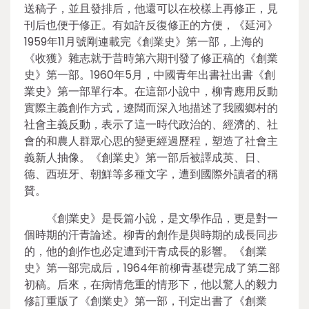
送稿子，並且發排后，他還可以在校樣上再修正，見
刊后也便于修正。有如許反復修正的方便，《延河》
1959年11月號剛連載完《創業史》第一部，上海的
《收獲》雜志就于昔時第六期刊發了修正稿的《創業
史》第一部。1960年5月，中國青年出書社出書《創
業史》第一部單行本。在這部小說中，柳青應用反動
實際主義創作方式，遼闊而深入地描述了我國鄉村的
社會主義反動，表示了這一時代政治的、經濟的、社
會的和農人群眾心思的變更經過歷程，塑造了社會主
義新人抽像。《創業史》第一部后被譯成英、日、
德、西班牙、朝鮮等多種文字，遭到國際外讀者的稱
贊。
《創業史》是長篇小說，是文學作品，更是對一
個時期的汗青論述。柳青的創作是與時期的成長同步
的，他的創作也必定遭到汗青成長的影響。《創業
史》第一部完成后，1964年前柳青基礎完成了第二部
初稿。后來，在病情危重的情形下，他以驚人的毅力
修訂重版了《創業史》第一部，刊定出書了《創業