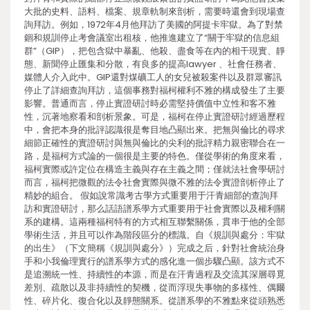
大批的史料、語料、檔案、規章軌制來剖析，需要時還會到現場查
詢拜訪。例如，1972年4月他拜訪了美國的阿提卡牢獄。為了對禁
錮和規訓停止考會議室出租核，他推進建立了“關于牢獄的信息組
群”（GIP），把包含獄中暴亂、他殺、盡食等在內的相干現實、靜
態、新聞停止匯集和分散，有良多的提高lawyer 、社會任務者、
媒體人介入此中。GIP還對煤礦工人的女兒被殺案件以及群眾審訊
停止了詳細查詢拜訪，這個事務對福柯權利不雅的構成發生了主要
影響。普通而言，停止實證研討時必需堅持價值中立性和客不雅
性，沉著地察看和剖析景象。可是，福柯在停止實證研討經過歷程
中，會把本身的批評認識很是奪目地凸顯出來。把無與倫比的尋求
細節正確性的實證研討與無與倫比的尖利的批評精力親密聯合在一
路，是福柯方式論的一個很是主要的特色。僅從學術的角度來看，
福柯實際或許定位在構造主義與存在主義之間；僅就法社會學研討
而言，福柯把微觀的法令社會實際與微不雅的法令實證剖析停止了
精妙的組合。 假如說常識考古學方式重要用于汗青細部的查詢拜
訪和實證研討，那么話語譜系學方式重要用于社會實際以及權利關
系的建構。這兩種福柯特有的方式相互聯繫關係，貫串于他的全部
學術生活，并且可以作為階段區分的標識。自《規訓與處分：牢獄
的出生》（下文簡稱《規訓與處分》）完成之后，針對社會統治身
手和小我倫理實行的譜系學方式的感化進一個步驟凸顯。該方式不
是追溯統一性、持續性的本源，而是在汗青過程及交流其深層尋覓
差別、疏散以及非持續性的契機，從而浮現失事物的多樣性、偶爾
性、碎片化、復合化以及靜態關系。從譜系學的不雅點來從頭熟悉