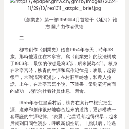
《創業史》第一部1959年4月首發于《延河》雜
志 圖片由作者供給
三
柳青創作《創業史》始自1954年春天，時年38
歲。那時他還住在常寧宮。寫《創業史》的設法構成
于1953年，最後的假想是寫3部，后來變為4部。棲身
在常寧宮時，柳青的生涯和寫作紀律是：凌晨，起得
很早，常到滈河濱漫步，在村莊里轉悠，和農人拉
話。上午，在常寧宮寫小說。下戰書，常到滈河南面
的成功一起配合社看社員休息、閉會。
1955年春住皇甫村后，柳青在實行中根究把生
涯、進修和創作很好地聯合起來的道路，逐步構成一
套嚴謹的生涯紀律。“凌晨，他普通都起得很早，起來
后就到田間往漫步，呼吸新穎空氣。十點以后，吃過