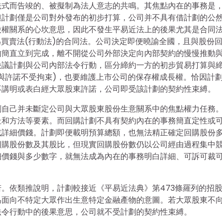
法式而告竣的、被擬制為法人意志的共鳴。其焦點內在的事務是
但計劃僅是公司對外發布的初步打算，公司并不具有借計劃的公
股權關系的心坎意思，因此不發生平易近法上的後果尤其是合同
為買賣法(行動法)的合同法。公司決定即便曉諭全國，且與股份
的簡直立到完成，離不開從公司外部決定向內部契約的慢慢推動
決議計劃與公司內部法令行動，區分締約一方的初步貿易打算與
與許諾不受拘束)，也要維護上市公司的保存權成長權。恰因計
不講明或表白經大眾股東許諾，公司即受該計劃的契約性束縛。
劃自己并未斷定公司與大眾股東股份生意關系中的焦點權力任務
址和方法等要素。而回購計劃不具有契約內在的事務簡直定性或
或詳細價錢。計劃即便載明預算總額，也無法精正確定回購股份
回購股份數及其股比，但現實回購股份數仍以公司經由過程集中
細價錢與多少數字，就無法成為內在的事務明白詳細、可訴可裁
。依類推說明，計劃較接近《平易近法典》第473條羅列的招
為面向不特定大眾作出生意特定金融產物的意圖。若大眾股東不
法令行動中的後果意思，公司就不受計劃的契約性束縛。