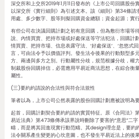
深交所和上交所2019年1月11日發布的《上市公司回購
以深交所《實行細則》為引述文本。該《細則》第34條請
用處、多少數字、股等到擬回購資金總額；資金起源；實
有些公司在決議回購計劃之初有意回購，但為敷衍市場等
說、內情買賣、把持市場或好處保送等守法犯法，回購計劃
情買賣、把持市場、信息表露守法、‘好處保送’、‘忽悠式
言，可由法令予以價值評判。發生法令後果的行動類型多
方、兩邊與多方之別。行動屬性分歧，規范根據分歧，權
制裁股份回購掉信，必需應用平易近商法思想，在綜合衡
屬性。
(三)要約約請說的合法性與符合法規性
筆者以為，上市公司公然表露的股份回購計劃應被說明為
起首，回購計劃契合要約約請的實質特征。原《合同法》第
易近法典》第473條傳承該界說時刪除了要害的“意思”
疇，而是將其回進現實行動范疇。其design理念是，要
法令關系產生變更的心坎意圖，也不發生平易近法上的後果