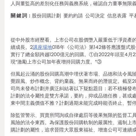
人與董監高的差別化任務與義務系統，確認自力董事無限
關 鍵 詞：
股份回購計劃 要約約請 公司決定 信息表露 平
從中外股市經歷看。上市公司在股價墮入嚴重低于凈資產
續成長。2
講座場地
018年《公司法》第142條答應護盤式股
實行了總金額跨越1200億元的回購。①自2022年頭至4月
現“激勵上市公司加年夜增持回購力度。”③
但風起云涌的股份回購高潮中埋伏著市場、品德和法令風
覺跟風、炒作概念、背約棄義、無果而終的潛規定。截至20
司尚未發布計劃并廣泛糾結著以下疑點題目：若不積極發
計劃的法令屬性是雙方承諾，要約，抑或品德任務，甚或
東中間主義價值不雅？計劃過期未能完成時能否終止、暫
除監管警示、買賣所問詢或自律處罰等後果無限的監督工
風險的法令東西。為保護股份回購軌制的嚴厲性、遏制上
購計劃的屬性，追求晉陞大眾股東福祉、增進公司可連續