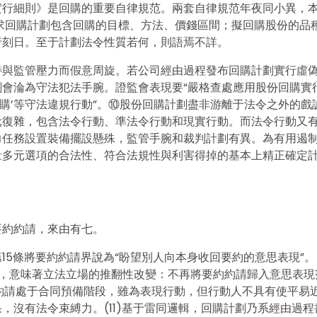
股份實行細則》是回購的重要自律規范。兩套自律規范年夜同小異，
求回購計劃包含回購的目標、方法、價錢區間；擬回購股份的品
行刻日。至于計劃法令性質若何，則語焉不詳。
待與監管壓力而假意周旋。若公司經由過程發布回購計劃實行虛
會淪為守法犯法手腕。證監會表現要“嚴格查處應用股份回購實
回購’等守法違規行動”。⑩股份回購計劃盡非游離于法令之外的戲
元復雜，包含法令行動、準法令行動和現實行動。而法令行動又
力任務設置裝備擺設懸殊，監管手腕和裁判計劃有異。為有用遏
量多元選項的合法性、符合法規性與利害得掉的基本上精正確定
要約約請，來由有七。
15條將要約約請界說為“盼望別人向本身收回要約的意思表現”。
二字，意味著立法立場的推翻性改變：不再將要約約請歸入意思表現
約約請處于合同預備階段，雖為表現行動，但行動人不具有使平易
，沒有法令束縛力。(11)基于雷同邏輯，回購計劃乃系經由過程