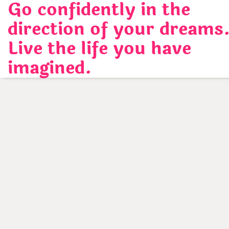
Go confidently in the
Skip
to
direction of your dreams
content
Live the life you have
imagined.