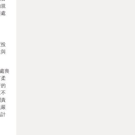
的規
與處
度投
性與
處喪
有柔
行的
眾不
問責
無嚴
議計