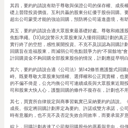
其四，要約約請說有助于尊敬與保證公司的保存權、成長權
礎上晉陞投資價值。互利共贏的股東分紅優于股份回購。
超出公司蒙受才能的強迫回購，預防將公司逼進盡境，有
其五，要約約請說合適大眾股東最基礎好處。尊敬和維護
焦點準繩。(13)此說警示大眾股東深入懂得回購計劃的
實行終了的空想，感性展開投資。不克不及誤認為回購計
回購旨在造福股東，而減弱公司焦點競爭力的“不留餘地”
計回購資金不夠回購全部股東股份的情況，計劃應提早明
其六，要約約請說合適《公司法》第142條答應護盤式回
峙。既要尊敬大眾股東知情權、選擇權和公正買賣權，也
的不偏不倚是，公允均衡公司可連續成長與大眾股東近期
司和股東大快人心，護盤回購的條件不復存在，計劃也不
其七，買賣所自律規定與商事習氣實已采納要約約請說。《
成長。假定將回購計劃界定為要約、許諾或雙方承諾，公
時有意履約，也不克不及否定失效合同效率，而要承當歹
綜上，回購計劃表達了公司擬回購股份的愿看與意向，但