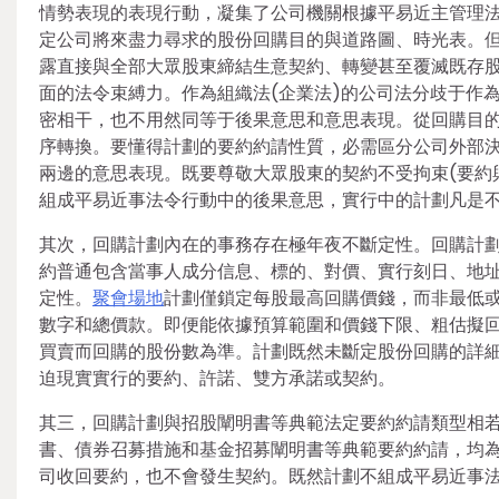
情勢表現的表現行動，凝集了公司機關根據平易近主管理
定公司將來盡力尋求的股份回購目的與道路圖、時光表。
露直接與全部大眾股東締結生意契約、轉變甚至覆滅既存
面的法令束縛力。作為組織法(企業法)的公司法分歧于作
密相干，也不用然同等于後果意思和意思表現。從回購目
序轉換。要懂得計劃的要約約請性質，必需區分公司外部
兩邊的意思表現。既要尊敬大眾股東的契約不受拘束(要約
組成平易近事法令行動中的後果意思，實行中的計劃凡是
其次，回購計劃內在的事務存在極年夜不斷定性。回購計
約普通包含當事人成分信息、標的、對價、實行刻日、地
定性。
聚會場地
計劃僅鎖定每股最高回購價錢，而非最低
數字和總價款。即便能依據預算範圍和價錢下限、粗估擬
買賣而回購的股份數為準。計劃既然未斷定股份回購的詳
迫現實實行的要約、許諾、雙方承諾或契約。
其三，回購計劃與招股闡明書等典範法定要約約請類型相若
書、債券召募措施和基金招募闡明書等典範要約約請，均
司收回要約，也不會發生契約。既然計劃不組成平易近事