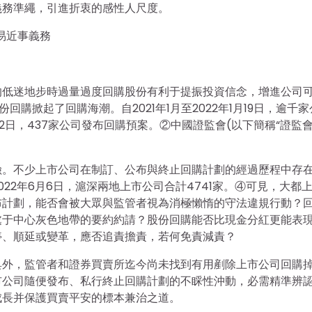
義務準繩，引進折衷的感性人尺度。
易近事義務
的低迷地步時過量過度回購股份有利于提振投資信念，增進公司
份回購掀起了回購海潮。自2021年1月至2022年1月19日，逾千
22日，437家公司發布回購預案。②中國證監會(以下簡稱“證監會
險。不少上市公司在制訂、公布與終止回購計劃的經過歷程中存
22年6月6日，滬深兩地上市公司合計4741家。④可見，大都
布計劃，能否會被大眾與監管者視為消極懶惰的守法違規行動？
處于中心灰色地帶的要約約請？股份回購能否比現金分紅更能表
停、順延或變革，應否追責擔責，若何免責減責？
具外，監管者和證券買賣所迄今尚未找到有用剷除上市公司回購
市公司隨便發布、私行終止回購計劃的不睬性沖動，必需精準辨
成長并保護買賣平安的標本兼治之道。