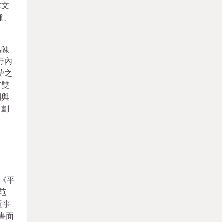
本文
種、
偽陳
行內
謔之
有雙
制與
計劃
《平
范
近事
書面