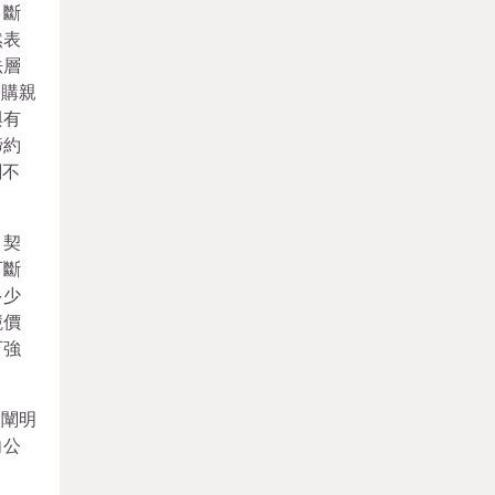
，斷
然表
法層
回購親
與有
締約
劃不
。契
可斷
多少
競價
可強
股闡明
向公