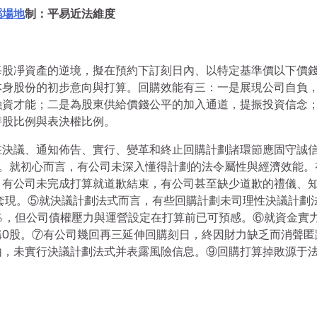
蹈場地
制：平易近法維度
每股凈資產的逆境，擬在預約下訂刻日內、以特定基準價以下價
本身股份的初步意向與打算。回購效能有三：一是展現公司自負
融資才能；二是為股東供給價錢公平的加入通道，提振投資信念
持股比例與表決權比例。
在決議、通知佈告、實行、變革和終止回購計劃諸環節應固守誠
因。就初心而言，有公司未深入懂得計劃的法令屬性與經濟效能。
。有公司未完成打算就道歉結束，有公司甚至缺少道歉的禮儀、
套現。⑤就決議計劃法式而言，有些回購計劃未司理性決議計劃
4％，但公司債權壓力與運營設定在打算前已可預感。⑥就資金實
購0股。⑦有公司幾回再三延伸回購刻日，終因財力缺乏而消聲匿
由，未實行決議計劃法式并表露風險信息。⑨回購打算掉敗源于