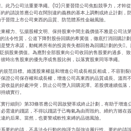
。此乃公司法重要準繩。(12)只要晉陞公司焦點競爭力，才幹
要約約請說答應公司在闊別違約義務的基本上調劑或終止計劃，
助于晉陞上市公司東西的品質、防范體系性金融風險。
股東權力、弘揚股權文明、保持股東中間主義價值不雅是公司法
真正的法令性質，公道下降對股份回購的希冀值，徹底打消回購計
劃是雙方承諾，動輒將所有的投資喪失都回咎為回購計劃的失。
會貶損股東價值。為應對全部股東向公司收回的售股要約過多、致
白彼時出售股東的優先序或售股比例，以落實股東同等準繩。
購的規范目標。維護股東權益和增進公司成長相反相成，不容割裂
要保證公司保存權和成長權，增進公司高東西的品質成長。溫而
投資收益的好處沖突，防止公司墮入回購泥潭。若股價連續低落
用持續實行。
實行細則》第33條答應公司因故變革或終止計劃，有助于增進
司必需違約踐諾，不得以踐諾于己晦氣為由而毀約。締約方雖在
意違約后果。當然，也要警戒軟性束縛的品德風險。
僅系要約約請，不具法令行動的拘謹力與強迫履行性。要約約請