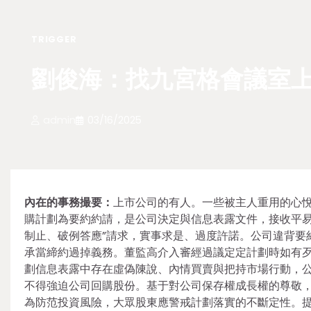
TRIGGER
劉俊海：找九宮格會議室
admin
03/16/2025
內在的事務撮要：
上市公司的有人。一些被主人重用的心
購計劃為要約約請，是公司決定與信息表露文件，接收平易
制止、破例答應”請求，實事求是、過度許諾。公司違背要
承當締約過掉義務。董監高介入審經過議定定計劃時如有
劃信息表露中存在虛偽陳說、內情買賣與把持市場行動，
不得強迫公司回購股份。基于對公司保存權成長權的尊敬
為防范投資風險，大眾股東應警戒計劃落實的不斷定性。