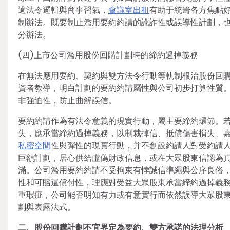
適法令邏輯與商事習氣，
會議室出租
有助于統籌各方焦點
制辦法。既要制止濫用要約約請的訛詐性或誤導性計劃，
分辦法。
(四)上市公司濫用股份回購計劃時的締約過掉義務
在無法應用要約、契約與雙方法令行動等軌制根治股份回
資者教導，明白計劃的要約約請屬性與公司初步打算性質
非強迫性，防止曲解誤信。
要約約請作為有法令意義的現實行動，屬主要締約環節。若
失，應承當締約過掉義務，以制裁掉信、抵償傷害損失、
私密空間
性與彈性的現實行動，并不創設約請人對受約請
巨額計劃，居心供給虛偽財政信息，或在大眾股東信認為
滿。公司濫用要約約請不受拘束有悖誠信準繩與公序良俗
性和可賠還償付性，理應對受益大眾股東承當締約過掉義
重瑕疵，公司能否明知有力或有意實行而依然誤導大眾股
劃與表露法式。
二、股份回購計劃不宜界定為要約、雙方承諾的法理分析