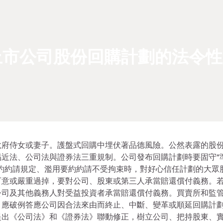
上市公司股份回購計劃的法令性
悅府侍女或妻子。護盤式回購中埋伏著品德風險。公然表露的股
近法、公司法與證券法三重規制。公司發布回購計劃時要固守“
約約請規定、濫用要約約請不受拘束時，對好心信任計劃的大眾
歹意或嚴重過掉，要對公司、股東或第三人承當賠還償付義務。
公司及其他義務人對受益投資者承當賠還償付義務。買賣所和監
，應破例答應公司因合法來由而終止、中斷、變革或順延回購計
提出《公司法》和《證券法》聯動修正，樹立公司、把持股東、