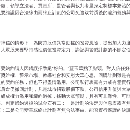
好處，領導立法者、買賣所、監管者與裁判者量身定制標本兼治
也要維護因合法緣由而終止計劃的公司免遭跋前躓後的違約義務
購掉信的情形下，為防范股價異常動搖的投資風險，提出加大力
。大眾股東要堅持感性價值投資定力，謹記與警戒計劃的不斷定
要約約請人因錯誤招致絕“好的。”藍玉華點了點頭。對人信任好
嘉獎維權、警示市場、教導社會和安慰大眾心思。回購計劃雖是
人的契約任務，但也不得盡情濫用。公司私行表露有力或有意實
真后倉促撤回計劃，凡是城市招致股價下跌、公司信用升值與大
，組成權力濫用和締約過掉，搖動大眾預期，具有可非難性、可
務。判定締約過掉的試金石有二：一是計劃的決定與信息表露有
東；二是公司變革或終止計劃有無合法事由、能否實行嚴謹的決