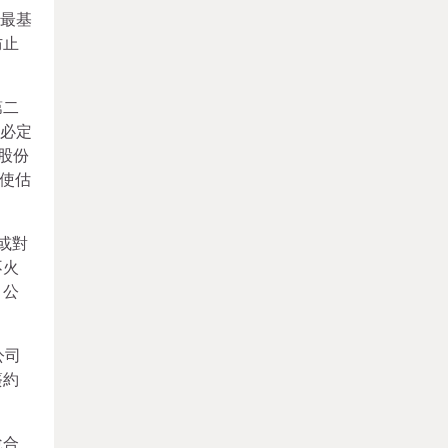
從最基
防止
第二
劃必定
股份
使估
或對
不火
，公
公司
簽約
說合