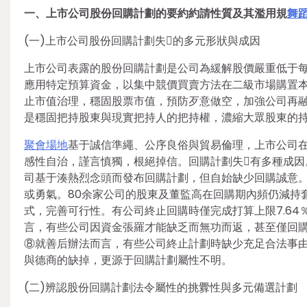
一、上市公司股份回購計劃的要約約請性質及其濫用規
舞
(一)上市公司股份回購計劃失的多元形狀與成因
上市公司表露的股份回購計劃是公司為緩解股價嚴重低于
應用特定預算資金，以集中競價買賣方法在二級市場購置
止市值治理，穩固股票市值，預防歹意做空，加強公司再
是穩固把持股東與現實把持人的把持權，濃縮大眾股東的
聚會場地
基于誠信準繩、公序良俗與貿易倫理，上市公司
感性自治，謹言慎獨，根絕掉信。回購計劃失有多種成
司基于湊熱烈念頭而發布回購計劃，但自始缺少回購誠意
或勇氣。80余家公司的股東及董監高在回購期內頻仍減持
式，完善可行性。有公司終止回購時僅完成打算上限7.6
言，有些公司因資金張羅才能缺乏而無功而返，甚至僅回
⑧就善后辦法而言，有些公司終止計劃時缺少充足合法事
與德商的缺掉，更源于回購計劃屬性不明。
(二)辨認股份回購計劃法令屬性的挑釁性與多元備選計劃