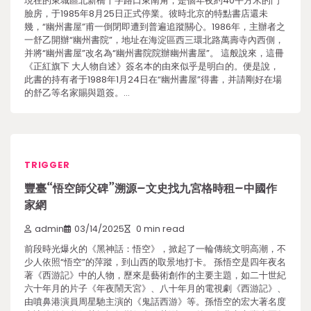
現在的東城區北新橋十字路口東南角，是個年夜約40平方米的門
臉房，于1985年8月25日正式停業。彼時北京的特點書店還未
幾，“幽州書屋”甫一倒閉即遭到普遍追蹤關心。1986年，主辦者之
一舒乙開辦“幽州書院”，地址在海淀區西三環北路萬壽寺內西側，
并將“幽州書屋”改名為“幽州書院院辦幽州書屋”。 這般說來，這冊
《正紅旗下 大人物自述》簽名本的由來似乎是明白的。便是說，
此書的持有者于1988年1月24日在“幽州書屋”得書，并請剛好在場
的舒乙等名家賜與題簽。…
TRIGGER
豐臺“悟空師父碑”溯源–文史找九宮格時租–中國作
家網
admin
03/14/2025
0 min read
前段時光爆火的《黑神話：悟空》，掀起了一輪傳統文明高潮，不
少人依照“悟空”的萍蹤，到山西的取景地打卡。 孫悟空是四年夜名
著《西游記》中的人物，歷來是藝術創作的主要主題，如二十世紀
六十年月的片子《年夜鬧天宮》、八十年月的電視劇《西游記》、
由噴鼻港演員周星馳主演的《鬼話西游》等。孫悟空的宏大著名度