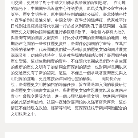
明交通，更激發了對于中華文明傳承與發展的深刻思慮。 在明麗
的陽光下，中國國平易近黨中心評議委員，原馬英九辦公室主任汪
誕平、歷史文明學者、原中國時報副總編輯公孫策、臺北陸地科技
年夜學前副校長陳分解、中國文明年夜學曾鴻陽傳授，承家教平洋
日報副社長羅美豎等代表團一行起首來到四海孔子書院同園，在臺
灣歷史文明博物館籌備處進行參觀1對1教學。博物館內存有大批的
與臺灣有關的圖書文獻資料，好比分歧時期的臺灣地區的地圖，晚
期兩岸之間的一些來往歷史資料，臺灣伴侶捐贈的字畫等，在馮哲
院長的講解中，代表團成員們被一系列珍貴的歷史文物和圖片展覽
深深吸引，仿佛穿越時空，親身教學場地感觸感染到了臺灣獨特的
歷史變遷。這些生動翔實的資料，不僅讓代表團成員們對本身生涯
的處所的歷史文明有了加倍周全而深刻的清楚，也對兩岸長期以來
的交通歷史有了新的認識。這里，不僅是一個承載著臺灣歷史與文
明記憶的窪地，更是連接兩岸同胞心靈的橋梁。 馮院長介紹
說，臺灣歷史文明博物館的籌備任務，旨在通過加入我的最愛研討
臺灣歷史文明圖書文獻資料、舉辦歷史文物主題展覽以及促進兩岸
青少年參觀交通等方法，進一個步驟弘揚中華文明，增進兩岸同胞
的彼此清楚和信賴。祖國年夜陸對臺灣始終充滿著密意厚意，這份
情誼不僅體現在政治、經濟等領域，更深深植根于兩岸同胞配合的
文明根脈之中。 …