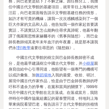
務，與巴老更是結下了不解之緣。因任務分工，我擔
任中國古代文學館的基建項目，就常常往上海和杭州
汪莊，向巴老當面報告請示文學館基建任務的情形，
如許才有可貴的機緣，讓我一次次感觸感染到了一個
巨大作家的文品和人品，他告知我一個作家起首要講
實話，不講實話又怎么能夠往尋求真諦呢，他暮年翻
譯了俄羅斯思惟家赫爾岑的《舊事與隨想》，而巴金
師長教師傾其老年末年血汗的年夜書，就是那本讓我
們永
1對1教學
遠要往尋思的《隨想錄》。
中國古代文學館的樹立與巴金師長教師密不成
分，是他最早建議樹立中國古代文學館，并
小樹屋
親
身寫信給中心引導同道，他盼望有一個專門的機構可
以或許彙集、加
舞蹈場地
入我的最愛、收拾、研討、
展現中國古代作家作品，恰是由于巴金師長教師的呼
吁和不遺余力的爭奪，在黨和當局的關懷下，1999年
10月中國古代文學館在北京落成。在落成當月，我陪
伴時任中國作協黨組書記的翟泰豐同道，特地到上海
華東病院看望巴老，報告請示了古代文學館的扶植情