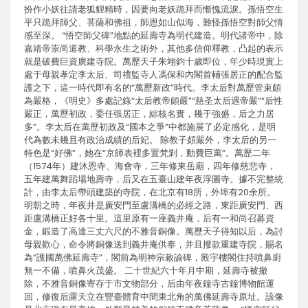
扮作小妖往請老狐貍精時，因要向老妖跪拜而慚愧流淚。孫悟空生
平只跪拜師父、菩薩和佛祖，師恩如山似海，難怪孫悟空對師父情
感至深。 “悟空師父碑”地點的延壽寺為明代建造。明代諸帝中，除
嘉靖帝崇尚道教、科學永生之術外，其他多信仰釋教，凸起的表示
就是破費巨資廣建寺院。萬歷天子朱翊鈞十歲即位，年少時現實上
處于母親孝定李太后、司禮監寺人馮保和內閣首輔張居正的配合監
護之下，這一時代即有名的“萬歷新政”時代。李太后對萬歷管束頗
為嚴格，《明史》多處記錄“太后教帝頗嚴”“慈圣太后遇帝嚴”“后性
嚴正，萬歷初政，委任張居正，綜核名實，幾于強盛，后之力居
多”。李太后在萬歷初政及“國本之爭”中都施展了必定感化，是明
代為數未幾且有政治成績的后妃。 除教子頗嚴外，李太后的另一
特色是“好佛”，她在“京師表裡多置梵剎，動費巨萬”。萬歷二年
（1574年）建沐恩寺、海會寺，三年修東岳廟，四年修慈悲寺，
五年建萬舞蹈場地壽寺，后又在五臺山建年夜浮圖寺。據不完整統
計，由李太后帶頭建築的寺院，在北京有18所，外埠有20余所。
明朝之時，年夜井是廣安門至盧溝橋的必經之路，東距廣安門、西
距盧溝橋正好各十里。這里原有一座義井庵，后有一和尚召募資
金，鍛造了高達三丈六尺的不雅音銅像。萬歷天子得知以后，為討
母親歡心，命令將銅像送到義井庵供奉，并且撥款重建寺院，賜名
為“護國萬佛延壽寺”，閣前為明神宗敕諭碑，殿宇樓閣住持噴鼻廚
無一不備，噴鼻火茂盛。 二十世紀六十年月中期，延壽寺被撤
除，不雅音銅像寄存于市文物部分，后由年夜鐘寺古鐘博物館運
回，修復后露天立在豐臺體育中間東北角的萬佛延壽寺原址。該像