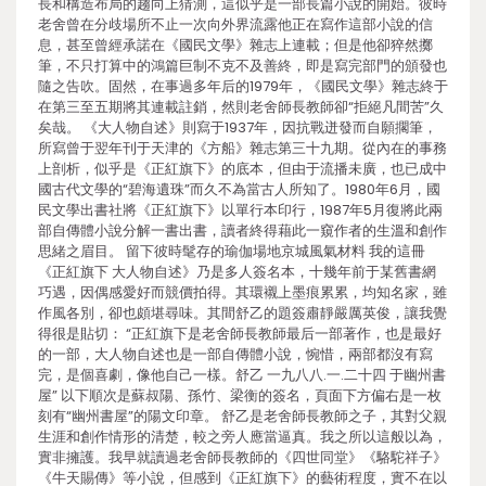
長和構造布局的趨向上猜測，這似乎是一部長篇小說的開始。彼時
老舍曾在分歧場所不止一次向外界流露他正在寫作這部小說的信
息，甚至曾經承諾在《國民文學》雜志上連載；但是他卻猝然擲
筆，不只打算中的鴻篇巨制不克不及善終，即是寫完部門的頒發也
隨之告吹。固然，在事過多年后的1979年，《國民文學》雜志終于
在第三至五期將其連載註銷，然則老舍師長教師卻“拒絕凡間苦”久
矣哉。 《大人物自述》則寫于1937年，因抗戰迸發而自願擱筆，
所寫曾于翌年刊于天津的《方船》雜志第三十九期。從內在的事務
上剖析，似乎是《正紅旗下》的底本，但由于流播未廣，也已成中
國古代文學的“碧海遺珠”而久不為當古人所知了。1980年6月，國
民文學出書社將《正紅旗下》以單行本印行，1987年5月復將此兩
部自傳體小說分解一書出書，讀者終得藉此一窺作者的生溫和創作
思緒之眉目。 留下彼時髦存的瑜伽場地京城風氣材料 我的這冊
《正紅旗下 大人物自述》乃是多人簽名本，十幾年前于某舊書網
巧遇，因偶感愛好而競價拍得。其環襯上墨痕累累，均知名家，雖
作風各別，卻也頗堪尋味。其間舒乙的題簽肅靜嚴厲英俊，讓我覺
得很是貼切： “正紅旗下是老舍師長教師最后一部著作，也是最好
的一部，大人物自述也是一部自傳體小說，惋惜，兩部都沒有寫
完，是個喜劇，像他自己一樣。舒乙 一九八八.一.二十四 于幽州書
屋” 以下順次是蘇叔陽、孫竹、梁衡的簽名，頁面下方偏右是一枚
刻有“幽州書屋”的陽文印章。 舒乙是老舍師長教師之子，其對父親
生涯和創作情形的清楚，較之旁人應當逼真。我之所以這般以為，
實非擁護。我早就讀過老舍師長教師的《四世同堂》《駱駝祥子》
《牛天賜傳》等小說，但感到《正紅旗下》的藝術程度，實不在以