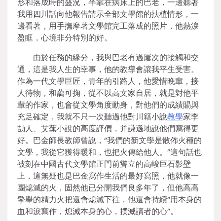
形和落成時的盛況，半靠在病床上的巴老，一邊聽著
我用四川話向他報告請示全部文學館的扶植情形，一
邊看著，用手撫摩著文學館完工落成的照片，他熱淚
盈眶，心境非分特別的好。
由於任務的緣分，我與巴老有過屢次的接觸和交
通，這是我人生的幸事，他的教導會讓我平生受害。
作為一代文學巨匠，青年的引路人，他愛惜晚輩，接
人待物，和藹可掬，從不以高文家自居，就是對他平
輩的作家，也會從文學角度動身，對他們的成績賜與
充足確定，我就不只一次聽過他對川籍小說
教學
家李
劼人、艾蕪小說的高度評價，并謙遜地說他們寫得更
好。巴金師長教師曾說，“我們的新文學是散佈火種的
文學，我從它獲得暖和，也把火傳給他人。”這句話也
被刻在中國古代文學館正門前聳立的高峻巨石影壁
上，這無疑也是巴金寫作生活的最好寫照，他就像一
團熄滅的火，固然他已分開我們良多年了，但他高高
擎舉的精力火把還會熄滅下往，他還會持續“用本身的
血和淚寫作，熄滅本身的心，撲滅讀者的心”。