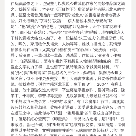
往所讀諸作之下，也完整可以與現今世其他作家的同類作品頡之頏
之。我甚至感到，本身從《正紅旗下》所清楚到的有關老北京的常
識，甚至比素昔所讀的一些專門寫“老北京”的書還聚會場地要多
些。好比彼時的“京味兒”說話——旗人稱號本身的母親為“奶
奶”，“把”就是“爺”的意思，“拉駱駝”即刮鼻子，天牛俗稱“花布手
巾”，而小販“賽梨耶，辣來換”“賣半空多給”的呼喊，現在的北京人
了解其意者大略也未幾了。有一段描述“洗三儀式”的經過歷程，吃
的、喝的、家用物什及場景、人物等等，雖以白描出之，其情形、
抽像卻宛在面前；尤其是白姥姥“洗三”的祝詞：“先洗頭，作貴
爵；后洗腰，一輩倒比一輩高；洗洗蛋，作知縣；洗洗溝，作知
州”，僅憑這聲口，讀者年夜約不難想見人物性情和抽像的一面，
豈止文字功力了得，且也留下了彼時髦存的京城風氣材料。 “印
魔”孫竹與“幽州書屋” 其他簽名的三位中，蘇叔陽、梁衡乃今世文
壇名宿，似不用作更多交接；對于大都書友來說，只要孫竹或感生
疏。據我查得，孫竹本籍河北玉田，生于1918年，2004年在唐山
往世。他十歲隨父進京就學，平生癡迷字畫創作，嘗與齊白石、陳
半丁、于非闇、李苦禪等交游，尤以篆刻用力最勤且成就不俗，平
生手刻印痕三萬余方，得雅號“印魔”，有《印魔集》行世。猜測其
彼時與舒乙和蘇叔陽、梁衡有所過從，因受邀來為讀者簽名，似也
在道理之中。由此似亦可猜測，“幽州書屋”的印章或出自孫竹之
手，但是我細心查閱了《印魔集》，未見此方進選，是耶非耶，殊
未敢必。 話已至此，則“幽州書屋”也該有個交接。據我清楚，這個
書屋以主營文學、文明類圖書并兼售“京味圖書”為其特點，地址在