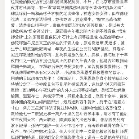
也讓他的師父須菩提祖師變得奧秘莫測。不外，在北京市豐臺區年
夜井村延壽寺，有一通“敕建護國萬佛延壽寺永遠傳代噴鼻火碑”，
碑陰線刻一幅和尚樣子容貌的老者畫像，神志安靜安詳，似在傳經
說法，又似在參透禪機，亦佛亦道，妙意橫生。“貌古形疏倚杖
藜，清楚畫出須菩提”，畫像右側題記指為“須菩提像”，是以被大
師戲稱為“悟空師父碑”。 原延壽寺年夜悲閣內的銅不雅音像 “悟空
師父碑”上的須菩提畫像拓片 石碑上有須菩提畫像 在原始釋教中，
佛陀釋迦牟尼是真正的存在的汗青人物，原名喬達摩·悉達多，誕
生于古印度迦毗羅衛城，年夜約生涯在公元前6至5世紀。釋迦牟
尼是釋教徒對他的尊稱，意為釋迦族的聖人。異樣，佛陀座下十年
夜門生之一的須菩提也是真正的存在的汗青人物，他是古印度拘薩
羅國舍衛城人。在釋教后來的成長演化中，須菩提被慢慢神化，并
在漢傳釋教中享有宏大名譽。 小說家吳承恩受釋教思惟的啟示，
用他的天賦想像力創作了《西游記》。吳承恩為彫蟲小技的孫山公
特地設定了一位神龍見首不見尾的授業恩師，這就是“與天同壽莊
重體，歷劫明心年夜法師”的方外人士須菩提祖師。美猴王欲解脫
輪回、迴避存亡，乘筏浮于海，尋覓永生之道，歷經十余年，從東
勝神洲的花果山經南贍部洲，最后達到西牛賀洲，終于在“靈臺方
寸山，斜月三星洞”拜須菩提祖師為師。祖師給他起法名孫悟空，
教給他七十二般變更和十萬八千里的筋斗云等本事，這才有了他后
來年夜鬧天宮、西天取經、降妖除魔的出色故事。 俗話說男兒有
淚不輕彈，孫悟空如許一個天不怕地不怕，有著錚錚鐵骨的齊天年
夜圣，在小說中數次流淚。個人空間此中一次是他被須菩提祖師逐
班師門的時辰，因與師父分辨而悲傷流淚；還有一次是他在平頂山