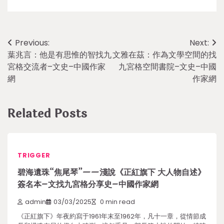
Post
Previous:
Next:
葉兆言：他是有思惟的智找九
文雅在茲：作為文學空間的找
navigation
宮格交流者–文史–中國作家
九宮格空間書院–文史–中國
網
作家網
Related Posts
TRIGGER
碧海遺珠“焦尾琴”——淺說《正紅旗下 大人物自述》
簽名本–文找九宮格分享史–中國作家網
admin
03/03/2025
0 min read
《正紅旗下》年夜約寫于1961年末至1962年，凡十一章，從情節成