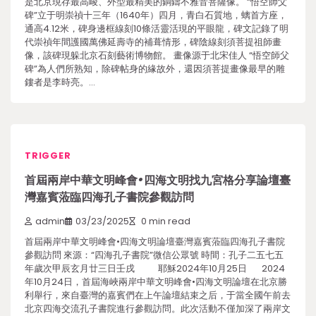
是北京現存最高峻、外型最精美的銅鑄不雅音菩薩像。 “悟空師父
碑”立于明崇禎十三年（1640年）四月，青白石質地，螭首方座，
通高4.12米，碑身邊框線刻10條活靈活現的平眼龍，碑文記錄了明
代崇禎年間護國萬佛延壽寺的補葺情形，碑陰線刻須菩提祖師畫
像，該碑現躲北京石刻藝術博物館。 畫像源于北宋佳人 “悟空師父
碑”為人們所熟知，除碑帖身的緣故外，還因須菩提畫像最早的雕
鏤者是李時亮。…
TRIGGER
首屆兩岸中華文明峰會•四海文明找九宮格分享論壇臺
灣嘉賓蒞臨四海孔子書院參觀訪問
admin
03/23/2025
0 min read
首屆兩岸中華文明峰會•四海文明論壇臺灣嘉賓蒞臨四海孔子書院
參觀訪問 來源：“四海孔子書院”微信公眾號 時間：孔子二五七五
年歲次甲辰玄月廿三日壬戌 耶穌2024年10月25日 2024
年10月24日，首屆海峽兩岸中華文明峰會•四海文明論壇在北京勝
利舉行，來自臺灣的嘉賓們在上午論壇結束之后，于當全國午前去
北京四海交流孔子書院進行參觀訪問。此次活動不僅加深了兩岸文