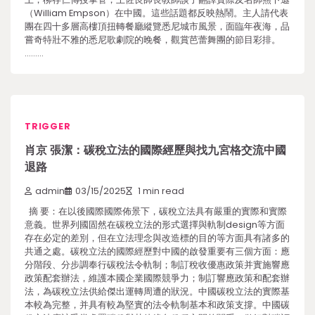
（William Empson）在中國。這些話題都反映熱鬧。主人請代表
團在四十多層高樓頂扭轉餐廳縱覽悉尼城市風景，面臨年夜海，品
嘗奇特壯不雅的悉尼歌劇院的晚餐，觀賞芭蕾舞團的節目彩排。
………
TRIGGER
肖京 張潔：碳稅立法的國際經歷與找九宮格交流中國
退路
admin
03/15/2025
1 min read
摘 要：在以後國際國際佈景下，碳稅立法具有嚴重的實際和實際
意義。世界列國固然在碳稅立法的形式選擇與軌制design等方面
存在必定的差別，但在立法理念與改造標的目的等方面具有諸多的
共通之處。碳稅立法的國際經歷對中國的啟發重要有三個方面：應
分階段、分步調奉行碳稅法令軌制；制訂稅收優惠政策并實施響應
政策配套辦法，維護本國企業國際競爭力；制訂響應政策和配套辦
法，為碳稅立法供給傑出運轉周遭的狀況。中國碳稅立法的實際基
本較為完整，并具有較為堅實的法令軌制基本和政策支撐。中國碳