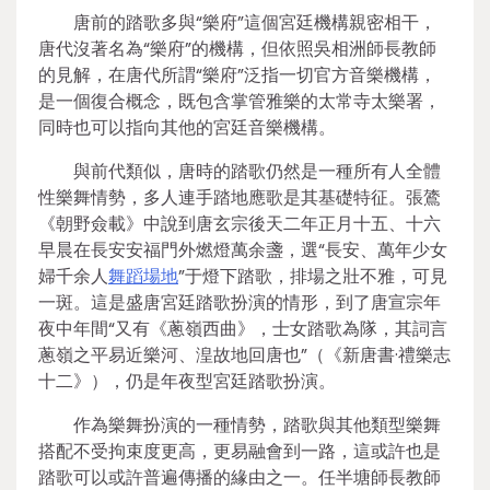
唐前的踏歌多與“樂府”這個宮廷機構親密相干，
唐代沒著名為“樂府”的機構，但依照吳相洲師長教師
的見解，在唐代所謂“樂府”泛指一切官方音樂機構，
是一個復合概念，既包含掌管雅樂的太常寺太樂署，
同時也可以指向其他的宮廷音樂機構。
與前代類似，唐時的踏歌仍然是一種所有人全體
性樂舞情勢，多人連手踏地應歌是其基礎特征。張鷟
《朝野僉載》中說到唐玄宗後天二年正月十五、十六
早晨在長安安福門外燃燈萬余盞，選“長安、萬年少女
婦千余人
舞蹈場地
”于燈下踏歌，排場之壯不雅，可見
一斑。這是盛唐宮廷踏歌扮演的情形，到了唐宣宗年
夜中年間“又有《蔥嶺西曲》，士女踏歌為隊，其詞言
蔥嶺之平易近樂河、湟故地回唐也”（《新唐書·禮樂志
十二》），仍是年夜型宮廷踏歌扮演。
作為樂舞扮演的一種情勢，踏歌與其他類型樂舞
搭配不受拘束度更高，更易融會到一路，這或許也是
踏歌可以或許普遍傳播的緣由之一。任半塘師長教師