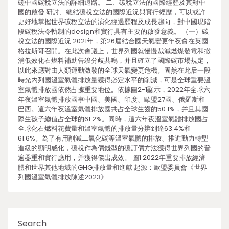
磋中國碳稅立法的詳細退路。 二、碳稅立法的國際經歷及其對中
國的啟發 研討、總結碳稅立法的國際近況與實行經歷，可以或許
更好地掌握世界碳稅立法的演化經過歷程及成長趨向，對中國現階
段碳稅法令軌制的design和實行具有主要的啟發意義。 （一）碳
稅立法的國際近況 2021年，第26屆結合國天氣變更年夜會在英國
格拉斯哥召開。在此次會議上，世界列國就慢慢裁減燃煤發電和撤
消低效化石燃料補助告竣分歧共鳴，并且確立了國際碳市場規定，
以此來應對由人類運動激發的全球天氣變更危機。固然在此后一段
時光內列國溫室氣體排放量獲得必定水平的削減，可是全球重要溫
室氣體排放國依然占據重要地位。依據圖2-1顯示，2022年全球六
年夜溫室氣體排放國事中國、美國、印度、歐盟27國、俄羅斯和
巴西。這六年夜溫室氣體排放國共占全球生齒的50.1%，并且其國
際生孩子總值占全球的61.2%。同時，這六年夜溫室氣體排放國占
全球化石燃料花費量和溫室氣體的排放量分辨到達63.4%和
61.6%。為了有用削減二氧化碳等溫室氣體的排放、推進動力轉型
進級的顯明感化，碳稅作為價錢型的碳訂價方法獲得世界列國的普
遍器重和實行應用，并獲得傑出成效。 圖1 2022年重要排放經濟
體和世界其他地域的GHG排放量和進獻 起源：歐盟委員會《世界
列國溫室氣體排放陳述2023》…
Search