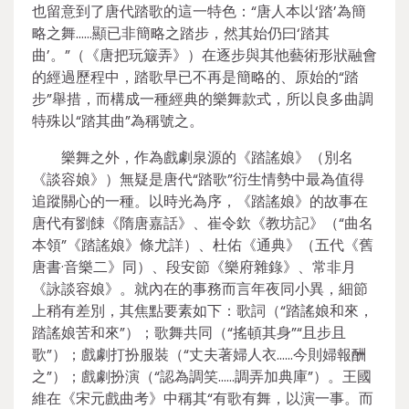
也留意到了唐代踏歌的這一特色：“唐人本以‘踏’為簡
略之舞……顯已非簡略之踏步，然其始仍曰‘踏其
曲’。”（《唐把玩簸弄》）在逐步與其他藝術形狀融會
的經過歷程中，踏歌早已不再是簡略的、原始的“踏
步”舉措，而構成一種經典的樂舞款式，所以良多曲調
特殊以“踏其曲”為稱號之。
樂舞之外，作為戲劇泉源的《踏謠娘》（別名
《談容娘》）無疑是唐代“踏歌”衍生情勢中最為值得
追蹤關心的一種。以時光為序，《踏謠娘》的故事在
唐代有劉餗《隋唐嘉話》、崔令欽《教坊記》（“曲名
本領”《踏謠娘》條尤詳）、杜佑《通典》（五代《舊
唐書·音樂二》同）、段安節《樂府雜錄》、常非月
《詠談容娘》。就內在的事務而言年夜同小異，細節
上稍有差別，其焦點要素如下：歌詞（“踏謠娘和來，
踏謠娘苦和來”）；歌舞共同（“搖頓其身”“且步且
歌”）；戲劇打扮服裝（“丈夫著婦人衣……今則婦報酬
之”）；戲劇扮演（“認為調笑……調弄加典庫”）。王國
維在《宋元戲曲考》中稱其“有歌有舞，以演一事。而