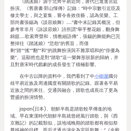
《踏謠娘》源于北齊平易近間，唐代已進進宮廷
扮演。《舊唐書·郭山惲傳》記錄：“時中宗數引近臣及
修文學士，與之宴集，嘗令各效伎藝，認為笑樂。工
部尚書張錫為《談容娘舞》……”書中未記錄其概況，但
參考常非月《詠談容娘》詩所謂“舉手整花鈿，翻身舞
錦筵……歌索齊聲和，情教細語傳”，張錫的舞能夠已完
整掉往《踏謠娘》“悲怨”的舊旨，而僅
剩“踏”“搖”“翻”“和”的跳舞扮演與不雅眾唱和的“俳優為
樂”。這顯然也是對“踏歌”這一樂舞形狀新的歸納，并
且對唐宋時代戲劇的成長發生了積極影響。
在中古以降的資料中，我們看到了中
小樹屋
國分
歧平易近族及周邊國度有關踏歌的記錄。跟著各平易
近族之間的來往、交通與融合，踏歌也成長出了更為
豐盛的扮演情勢。
japan(日本)、朝鮮半島是踏歌較早傳進的地
域。早在東漢時代朝鮮半島就曾經風行踏歌，與《西
京雜記》的記載類似，該地域晚期的踏歌都有相似祭
奠娛神的目標，而后才逐步演化為宮廷歌舞：“《金殿