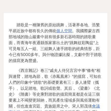
踏歌是一種陳舊的原始跳舞，活著界各地、浩繁
平易近族中都有長久的傳統
個人空間
。我國際蒙古西
部地域的陰山巖畫中就有很多新石器時期的踏歌畫
面，而青海年夜通縣孫家寨出土的“跳舞紋彩陶盆”上
可見每五人一組、三組舞人連手踏歌的經典情形，距
今已有5000多年。與什物證據比擬，文獻中對于踏歌
的描寫更為豐盛。
《西京雜記》卷三“戚夫人侍兒言宮中事”條有“相
與連臂，踏地為節，歌《赤鳳凰來》”的描寫，可知在
人們的印象中“踏歌”的基礎要素有三：多人連臂（攜
手）、以足踏地、歌詞或歌聲。其后，《梁書》《北
史》《隋書》等史乘對踏歌的描寫簡直都是在這三個
要素上不竭變更歸納，而其產生場域多與風俗運動有
關，但也進進宮廷、貴族筵席之中。宋人郭茂倩
會議