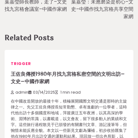
葉嘉瑩師長教師，走了–文史
葉嘉瑩：未應磨染是初心–文
navigation
找九宮格會議室–中國作家網
史–中國作找九宮格共享空間
家網
Related Posts
TRIGGER
王佐良傳授1980年月找九宮格私密空間的文明出訪–
文史–中國作家網
admin
03/14/2025
1 min read
在中國改造開放的最後十年，積極展開國際文明交通是那時的主旋
律之一。先父王佐良傳授長短常勤懇、卓有進獻的一位學者，這時
代他出訪十多個國度和地域，萍蹤廣泛五年夜洲，以其高深的學
術、淵博的常識，以書載道，以文會友，留下很多動人的業績和文
字。這些旅行過程散見于已頒發的有關書刊文章、游記漫筆等，但
惋惜未能反應全貌。本文以一些新見文獻為彌補，初步收拾匯集了
他在1980年月出訪交通的運動和結果。現回放一些出色剪影，以