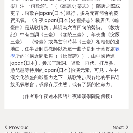
樂》注：‘踏歌頌’。”（《高麗史·樂志》）隋唐之際或
更早，踏歌在japan(日本)風行，多為元宵節會的慶
賀風氣。《年夜japan(日本)史·禮樂志》載唐代《輪
臺曲》是踏歌情勢，其詞為六言四句的聲詩。《教坊
記》中有曲調《三臺》《怨陵三臺》、年夜曲《突厥
三臺》，《輪臺》或為玄宗時與《三臺》相相似的邊
地曲，任半塘師長教師以為這一曲子是起于莫賀處
教
學
所的平易近間歌舞（《唐聲詩》），由中國傳進
japan(日本)，參加了詠詞、唱歌、垣代、打反鼻、
懸琵琶等特別的japan(日本)扮演元素。可見，在中
漢文化強盛的影響力之下，踏歌逐步與各地的平易近
族風氣融會，或保存原生態，或有了新的性命力。
（作者系年夜連本國語年夜學漢學院副傳授）
Post
Previous:
Next: