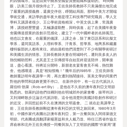
約四個城市。這是由美中關系全國委員會組織和援助的。 時間轉
眼，訪美三個月很快停止了。王佐良師長教師不只美滿傑出地完成
了嚴重的講授義務，還廣交伴侶，睜開結局面。那時中美方才開端
學術交通，來訪學的盡年夜大都是理工科技專門研究職員，學人文
學科又講課者很少。王公學術資格精深，中英文俱上乘，常識廣
博，講授經歷豐盛，又極謙虛勤懇，與時俱進，起了在美國年夜黌
舍園傳道授業的首創示范感化，建立了一代中國粹者的名師風范。
他也以文會友，在嚴重的備課、上課之余，除了東亞語系和比擬文
學系，還同英語系、人理科學系、汗青系、哲學系、地輿系和藏書
樓特躲部的人都有來往。經由過程他們清楚到了不少有關學術研討
和美國生涯的情形。王師長教師夫妻在明城時代，遭到良多友人的
熱忱輔助照料，尤其是王士宗傳授等自始至終迎送陪伴，開車接
送，盡心看護。待將近分開時，新朋老友宴客會見不竭，熱忱難
舍。他感嘆道，真是“相知恨晚！” 幾年后的1985年，王佐良師長
教師重訪明年夜講學一周，再次遭到熱鬧接待。英美文學的同業們
對他的學問和談鋒更贊不停口。 在新伴侶中，有一位古代派詩人
羅伯特·勃萊（Rob⁃ert Bly），是他在不久前的澳年夜利亞文明節
熟悉的。勃萊約請他們佳耦到他在明城郊外的家會餐，操琴吟詩，
又到湖畔散步泛論古代派詩歌。這令他清楚到美國詩歌創作和研討
的近況，并回想起前不久在澳洲的文明嘉會。 二 就在赴美講學之
前，王佐良師長教師剛從澳年夜利亞的文明之旅回來。1980年3月
初，中國作家代表團出訪澳年夜利亞，第一次餐與加入阿得萊德文
明節。代表團成員翻譯家楊憲益和夫人戴乃迭、時任江西省作協主
席俞林和北外王佐良傳授一同餐與加入了文明節的國際“作家周”運