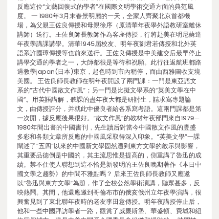
反應這位“文藝回復式的學者”在國際文明學術交通方面的典范風
度。 一 1980年3月末春景明麗的一天，全家人齊聚北京首都機
場，為父親王佐良傳授和母親徐序（原清華年夜學外語教研室離休
講師）送行。王佐良師長教師作為客座傳授，行將赴美在明尼蘇達
年夜學講課講學。清華1945屆校友、明年夜劉君若傳授和北外英
語系許國璋傳授等也前來送行。王佐良傳授是中美建交后最早停止
講學交通的學者之一，大師都很是等待和祝願。此行往返航班都路
過教學japan(日本)東京，起色時到市內稍停，而由西雅圖收支境
美國。 王佐良師長教師在明年夜開設了兩門課：一門是東亞語文
系的“古代中國散文作風”；另一門是比擬文學系的“英美文學在中
國”。用英語講解，聽課的盡年夜大都是研討生，請求寫專題論
文，由傳授評分，并就此中優良者給各系寫考語。這兩門課都是第
一次開，據反應後果很好。“散文作風”的教材年夜部門來自1979—
1980年間出書的中國書刊，先生讀后對當今中國散文作風的豐盛
多彩和各類文章所反應的中國風采取得深入印象。“英美文學”一課
闡述了“五四”以來的中國新文學固然遭到東方文學的啟示與影響，
其重要品德倒是中國的，其主流思惟是提高的，側重講了魯迅的成
績。禁不住使人聯想到這不恰是新發明的王佐良晚期著作《本日中
國文學之趨勢》的中間不雅點嗎？ 后來王佐良師長教師又應邀
以“魯迅與東方文學”為題，作了全校公然學術演講，聽眾甚多，反
映熱鬧。其間，他還應邀到哥倫布市的俄亥俄州立年夜學演講，很
興奮見到了東北聯年夜時的老友李田意傳授。明年夜講授停止后，
他和一些中國拜訪學者一路，觀賞了威廉斯堡、華盛頓、費城和紐