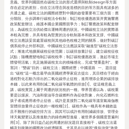
意義。世界列國固然在碳稅立法的形式選擇與軌制design等方面
存在必定的差別，但在立法理念與改造標的目的等方面具有諸多的
共通之處。碳稅立法的國際經歷對中國的啟發重要有三個方面：應
分階段、分步調奉行碳稅法令軌制；制訂稅收優惠政策并實施響應
政策配套辦法，維護本國企業國際競爭力；制訂響應政策和配套辦
法，為碳稅立法供給傑出運轉周遭的狀況。中國碳稅立法的實際基
本較為完整，并具有較為堅實的法令軌制基本和政策支撐。中國碳
稅立法應該妥當處置碳稅與其他綠色稅種之間的關系，做好對碳訂
價系統停止外部和諧。中國碳稅立法應該采取“融進型”碳稅立法形
式；漸進式地擴展碳稅征收范圍；以碳排放量計征，建立碳稅征收
試點；隨機應變地制訂碳稅稅率；制訂碳稅優惠政策，激起市場主
體發明活氣；充足施展碳稅支出的積極感化，完成“雙重盈利”。 要
害詞：“雙碳”目的；碳稅立法；國際經歷；中國退路 一、題目提
出 “碳稅”這一概念最早由英國經濟學家庇古提出，其目標在于經由
過程對化石動力排出的二氧化碳停止征稅，進而增添企業的碳排放
本錢，以此來有用削減二氧化碳等氣體的排放[1]。從這種意義上
講，碳稅實質上屬于周遭的狀況稅的一種。學界普通以為，碳稅重
要是以煤炭、汽油和柴油等含碳燃料作為征收對象，向化石燃料生
孩子者或應用者停止征收，或許是直接對二氧化碳等溫室氣瑜伽教
室體排放量停止征收的一種稅種[2]。碳稅作為一種具有本錢效益
且不難推行的碳控排方法，因其可以或許有用削減碳排放、管理全
球天氣變更以及推進動力的綠色轉型進級，被世界多個國度普遍利
用[3]。除了與日益凸起的周遭的狀況題目直接相干，碳稅立法還
觸及到復雜的國際政治經濟關系。尤其是在以後因“俄烏沖突”激發