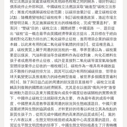
稅立法應該妥當處置碳稅與其他綠色稅種之間的關系，做好對碳訂
價系統停止外部和諧。中國碳稅立法應該采取“融進型”碳稅立法形
式；漸進式地擴展碳稅征收范圍；以碳排放量計征，建立碳稅征收
試點；隨機應變地制訂碳稅稅率；制訂碳稅優惠政策，激起市場主
體發明活氣；充足施展碳稅支出的積極感化，完成“雙重盈利”。 要
害詞：“雙碳”目的；碳稅立法；國際經歷；中國退路 一、題目提
出 “碳稅”這一概念最早由英國經濟學家庇古提出，其目標在于經由
過程對化石動力排出的二氧化碳停止征稅，進而增添企業的碳排放
本錢，以此來有用削減二氧化碳等氣體的排放[1]。從這種意義上
講，碳稅實質上屬于周遭的狀況稅的一種。學界普通以為，碳稅重
要是以煤炭、汽油和柴油等含碳燃料作為征收對象，向化石燃料生
孩子者或應用者停止征收，或許是直接對二氧化碳等溫室氣瑜伽教
室體排放量停止征收的一種稅種[2]。碳稅作為一種具有本錢效益
且不難推行的碳控排方法，因其可以或許有用削減碳排放、管理全
球天氣變更以及推進動力的綠色轉型進級，被世界多個國度普遍利
用[3]。除了與日益凸起的周遭的狀況題目直接相干，碳稅立法還
觸及到復雜的國際政治經濟關系。尤其是在以後因“俄烏沖突”激發
歐洲動力題目以及東方國度擬向成長中國度征收碳關稅的實際佈景
下，中國停止碳稅立法就顯得尤為主要。 作為最年夜的成長中國
度，中國歷來高度教學器重周遭的狀況與生態維護題目。中國只要
器重經濟與生態的協調成長，才幹更好的培養以科技立異為焦點的
新質生孩子力，從而完成中國經濟的高東西的品質成長[4]。黨的
十八年夜以來，生態文明扶植曾經成為黨中心高度器重的題目。在
習近生平態文明思惟的領導下，中國生態文明扶植產生了汗青轉機