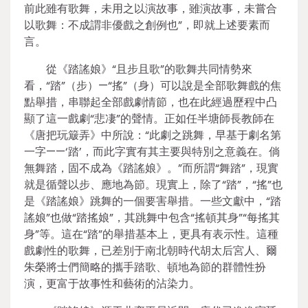
前此雖有歌舞，未用之以演故事，雖演故事，未嘗合
以歌舞：不成謂非優戲之創例也”，即就上述要素而
言。
從《踏謠娘》“且步且歌”的歌舞共同情勢來
看，“踏”（步）—“搖”（身）可以說是全部歌舞戲的焦
點舉措，串聯起全部戲劇情節，也在此經過歷程中凸
顯了這一戲劇“悲凄”的聲情。正如任半塘師長教師在
《唐把玩簸弄》中所說：“此劇之跳舞，早基于劇名第
一字——‘踏’，而此字實有其主要與特別之意義在。倘
無舞踏，固不成為《踏謠娘》。”而所謂“舞踏”，現實
就是循聲以步、應地為節。現實上，除了“踏”，“搖”也
是《踏謠娘》跳舞的一個要害舉措。一些文獻中，“踏
謠娘”也做“踏搖娘”，其跳舞中包含“搖頓其身”“每搖其
身”等。這在“踏”的舉措基本上，更具有表示性。這種
戲劇性的歌舞，已差別于南北朝時代胡太后宮人、爾
朱榮將士們簡略的攜手踏歌、頓地為節的群體性扮
演，更富于故事性和藝術的沾染力。