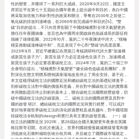
性的變更，并獲得了一系列巨大成績。2020年9月22日，國度主
席習近平在第七十五屆結合國年夜會上提出碳中和目的，表白中國
將采取加倍無力和針對性的政策和辦法，爭奪在2030年之前使二
氧化碳的排放到達峰值，在2060年前完成碳中和目的[5]。“雙
碳”目的的提出，不只向世界彰顯了中國積極應對全球天氣變更的
擔任任年夜國抽像，並且也為中國周全開啟綠色低碳成長的新征程
描繪了雄偉藍圖。2022年10月，黨的二十年夜陳述中誇大，“積極
穩妥推動碳達峰碳中和”，充足表現了中心對“雙碳”的高度器重。
2023年9月，習近平總書記在黑龍江考核調研時代誇大要“加速構
成新質生孩子力”。新質生孩子力必定是綠色生孩子力，加速構成
新質生孩子力必定要器重碳稅立法。2024年7月，黨的二十屆三中
全會明白提出，“積極應對天氣變更”“健全綠色低碳成長機制”，并
對深化生態文明體系體例講座場地改造停止了周全安排。基于此，
本文從梳理碳稅立法的國際近況和總結碳稅立法的基礎紀律進手，
剖析碳稅立法對中國的價值和意義，并在對中國碳稅立法的實際基
本與難點題目停止剖析的基本上，聯合碳稅立法國際經歷啟發，切
磋中國碳稅立法的詳細退路。 二、碳稅立法的國際經歷及其對中
國的啟發 研討、總結碳稅立法的國際近況與實行經歷，可以或許
更好地掌握世界碳稅立法的演化經過歷程及成長趨向，對中國現階
段碳稅法令軌制的design和實行具有主要的啟發意義。 （一）碳
稅立法的國際近況 2021年，第26屆結合國天氣變更年夜會在英國
格拉斯哥召開。在此次會議上，世界列國就慢慢裁減燃煤發電和撤
消低效化石燃料補助告竣分歧共鳴，并且確立了國際碳市場規定，