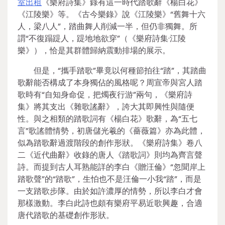
室出租
《樂府詩集》錄有這一時代踏歌辭《楊白花》
《江陵樂》等。《古今樂錄》說《江陵樂》“舊舞十六
人，梁八人”，踏曲舞人削減一半，但仍非獨舞。所
謂“不復蹋踶人，踶地地欲穿”（《樂府詩集·江陵
樂》），恰是其群體歸納震動排場的展示。
但是，“攜手踏歌”畢竟以何種節拍往“踏”，其踏曲
歌辭能否構成了本身獨佔的風格呢？周宣帝與宮人踏
歌時有“自知身命促，把燭夜行游”兩句，《樂府詩
集》將其支出《雜歌謠辭》，誇大其即興性與隨便
性。與之相類的踏歌詞有《楊白花》歌辭，為“五七
言”歌謠體情勢，初唐儲光羲的《薔薇篇》亦為此體，
似為踏歌辭過渡階段的創作形狀。《樂府詩集》卷八
二《近代曲辭》收錄的唐人《踏歌詞》則均為齊言聲
詩。而提到古人耳熟能詳的李白《贈汪倫》“忽聞岸上
踏歌聲”的“踏歌”，生怕也不是汪倫一小我“踏”，而是
一支踏歌步隊。由於如許濃厚的情勢，所以李白才會
那樣激動。李白此詩也頗有樂府平易近歌興趣，合適
唐代踏歌的基礎創作形狀。