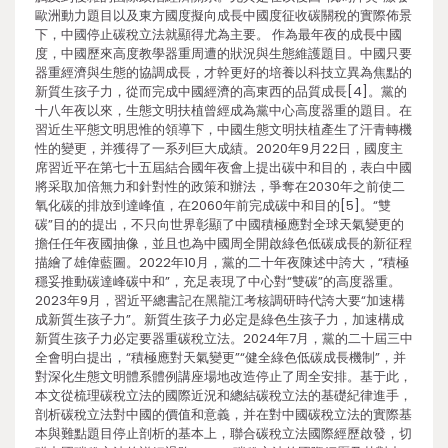
歐洲動力題目以及東方國度擬向成長中國度征收碳關稅的實際佈景
下，中國停止碳稅立法就顯得尤為主要。 作為最年夜的成長中國
度，中國歷來高度教學器重周遭的狀況與生態維護題目。中國只要
器重經濟與生態的協調成長，才幹更好的培養以科技立異為焦點的
新質生孩子力，從而完成中國經濟的高東西的品質成長[4]。黨的
十八年夜以來，生態文明扶植曾經成為黨中心高度器重的題目。在
習近生平態文明思惟的領導下，中國生態文明扶植產生了汗青轉機
性的變更，并獲得了一系列巨大成績。2020年9月22日，國度主
席習近平在第七十五屆結合國年夜會上提出碳中和目的，表白中國
將采取加倍無力和針對性的政策和辦法，爭奪在2030年之前使二
氧化碳的排放到達峰值，在2060年前完成碳中和目的[5]。“雙
碳”目的的提出，不只向世界彰顯了中國積極應對全球天氣變更的
擔任任年夜國抽像，並且也為中國周全開啟綠色低碳成長的新征程
描繪了雄偉藍圖。2022年10月，黨的二十年夜陳述中誇大，“積極
穩妥推動碳達峰碳中和”，充足表現了中心對“雙碳”的高度器重。
2023年9月，習近平總書記在黑龍江考核調研時代誇大要“加速構
成新質生孩子力”。新質生孩子力必定是綠色生孩子力，加速構成
新質生孩子力必定要器重碳稅立法。2024年7月，黨的二十屆三中
全會明白提出，“積極應對天氣變更”“健全綠色低碳成長機制”，并
對深化生態文明體系體例講座場地改造停止了周全安排。基于此，
本文從梳理碳稅立法的國際近況和總結碳稅立法的基礎紀律進手，
剖析碳稅立法對中國的價值和意義，并在對中國碳稅立法的實際基
本與難點題目停止剖析的基本上，聯合碳稅立法國際經歷啟發，切