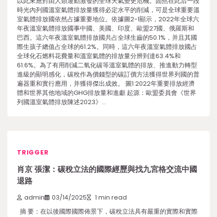
以此來應對由人類運動激發的全球天氣變更危機。固然在此后一段
時光內列國溫室氣體排放量獲得必定水平的削減，可是全球重要溫
室氣體排放國依然占據重要地位。依據圖2-1顯示，2022年全球六
年夜溫室氣體排放國事中國、美國、印度、歐盟27國、俄羅斯和
巴西。這六年夜溫室氣體排放國共占全球生齒的50.1%，并且其國
際生孩子總值占全球的61.2%。同時，這六年夜溫室氣體排放國占
全球化石燃料花費量和溫室氣體的排放量分辨到達63.4%和
61.6%。為了有用削減二氧化碳等溫室氣體的排放、推進動力轉型
進級的顯明感化，碳稅作為價錢型的碳訂價方法獲得世界列國的普
遍器重和實行應用，并獲得傑出成效。 圖1 2022年重要排放經濟
體和世界其他地域的GHG排放量和進獻 起源：歐盟委員會《世界
列國溫室氣體排放陳述2023》…
TRIGGER
肖京 張潔：碳稅立法的國際經歷與找九宮格交流中國
退路
admin
03/14/2025
1 min read
摘 要：在以後國際國際佈景下，碳稅立法具有嚴重的實際和實際