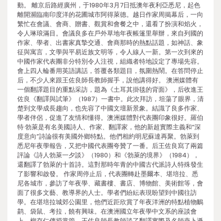
動。 離京后路經廣州，于1980年3月7日抵澳年夜利亞悉尼，起色
離開瀕臨南印度洋的花圃城市阿得萊德。越日作家周揭幕后，一向
繁忙在會議、會商、贈書、觀賞和會餐之中，還看了扮演和焰火，
令人琳琅滿目。會議良多在戶外草地年夜帳篷里舉辦，來自列國的
作家、學者、出書家真摯交通、會商那時的熱點話題，如神話、象
征與寓言，文學與平易近族文明等，令人線人一新。第一次到來的
中國作家代表團非分特別令人注視，組織者特地設定了專場先容。
會上四人輪番用英語講話，答覆各類題目，氛圍熱鬧。在答問停止
后，不少人來跟王佐良師長教師握手，說他講得好。 澳洲媒體有
一個翻譯題目的重點采訪，題為《土耳其掛毯的背面》，后收進王
佐良《翻譯與試筆》（1987）一書中。此次拜訪，坦蕩了眼界，清
楚到文學成長趨向，也先容了中國文壇新景象。結識了良多作家、
學者伴侶，促進了友情和懂得。澳洲媒體對代表團印象很好。羅伯
特·勃萊是有名美國詩人、作家、翻譯家，他的新超實際主義和“深
度意向”詩論很有美國外鄉特點。他們相約明尼蘇達再聚。勃萊到
悉尼年夜學報告，又把中國代表團夸贊了一番。后王佐良寫了兩篇
評論《詩人勃萊一夕談》（1980）和《勃萊的境界》（1984），
還翻譯了勃萊的十首詩。這對那時年青的中國古代派詩人特殊發生
了影響和啟發。 作家周停止后，代表團轉赴墨爾本、堪培拉、悉
尼各城市，參訪了年夜學、藏書樓、書店、博物館、美術館等，會
面了很多文藝、教導界的人士。學者們紛紜表現盼望到中國往訪
學。在堪培拉城郊公園里，他們近距欣賞了年夜洋洲的特點植物鴯
鹋、袋鼠、考拉，饒有興味。在澳洲國立年夜學中文系的座談會
上，柳存仁傳授掌管，王佐良師長教師談了翻譯實際及名師燕卜遜