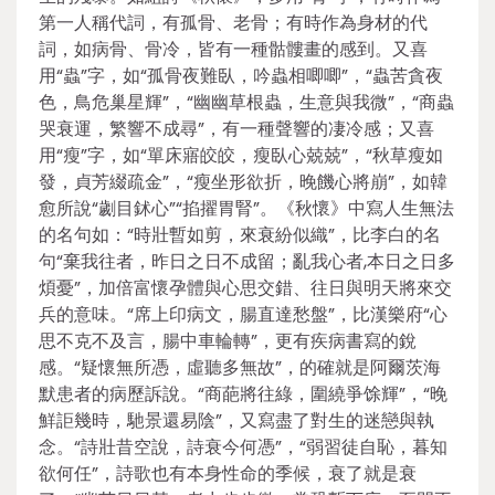
第一人稱代詞，有孤骨、老骨；有時作為身材的代
詞，如病骨、骨冷，皆有一種骷髏畫的感到。又喜
用“蟲”字，如“孤骨夜難臥，吟蟲相唧唧”，“蟲苦貪夜
色，鳥危巢星輝”，“幽幽草根蟲，生意與我微”，“商蟲
哭衰運，繁響不成尋”，有一種聲響的凄冷感；又喜
用“瘦”字，如“單床寤皎皎，瘦臥心兢兢”，“秋草瘦如
發，貞芳綴疏金”，“瘦坐形欲折，晚饑心將崩”，如韓
愈所說“劌目鉥心”“掐擢胃腎”。《秋懷》中寫人生無法
的名句如：“時壯暫如剪，來衰紛似織”，比李白的名
句“棄我往者，昨日之日不成留；亂我心者,本日之日多
煩憂”，加倍富懷孕體與心思交錯、往日與明天將來交
兵的意味。“席上印病文，腸直達愁盤”，比漢樂府“心
思不克不及言，腸中車輪轉”，更有疾病書寫的銳
感。“疑懷無所憑，虛聽多無故”，的確就是阿爾茨海
默患者的病歷訴說。“商葩將往綠，圍繞爭馀輝”，“晚
鮮詎幾時，馳景還易陰”，又寫盡了對生的迷戀與執
念。“詩壯昔空說，詩衰今何憑”，“弱習徒自恥，暮知
欲何任”，詩歌也有本身性命的季候，衰了就是衰