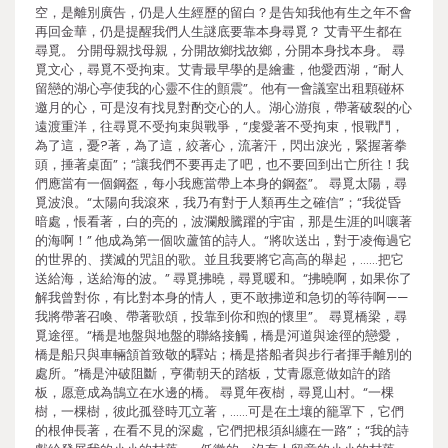
空，是離別廣告，仍是人生經歷的留白？是告知我他有生之年不會
再回金華，仍是提醒我們人生謎底要靠本身尋覓？ 艾青平生都在
尋覓。 分開母親找母親，分開故鄉找故鄉，分開本身找本身。 尋
覓文心，尋覓不受拘束。艾青最早學的是繪畫，他愛西湖，“耐人
留戀的湖心亭使我的心靈不住的顫震”。他有一會議室出租顆碰杯
邀月的心，可是沒有找見對酌交心的人。湖心游痕，帶著破裂的心
遠渡重洋，往尋覓不受拘束與戰爭，“虔愛著不受拘束，恨戰鬥，
為了這，憂?著，為了這，絞著心，流著汗，閃出淚光，緊握著拳
頭，捶著桌面”；“讓我們不要再走了吧，也不要回到出亡所往！我
們應當有一個鋼盔，每小我應當帶上本身的鋼盔”。 尋覓太陽，尋
覓波浪。“太陽向我滾來，我乃有對于人類再生之確信”；“我從昏
暗處，悵看著，白的亮的，波瀾般騰躍的宇宙，那是生涯的叫嚷著
的海啊！” 他成為第一個吹蘆笛的詩人。“將吹送出，對于凌侮過它
的世界的、撲滅的咒詛的歌。並且我要將它高高的舉起，……把它
送給海，送給海的波。” 尋覓拂曉，尋覓暖和。“拂曉啊，如果你了
解我曾對你，有比對本身的情人，更不敢拂逆和急切的等待啊——
我將帶著召喚、帶著歌頌，投靠到你和煦的懷里”。 尋覓橋梁，尋
覓途徑。“橋是地盤與地盤的聯絡接觸，橋是河道與途徑的戀愛，
橋是船只與車輛頷首致敬的驛站；橋是搭船者與步行者揮手離別的
處所。”橋是沖破阻斷，亨衢朝天的踏板，艾青愿意做如許的踏
板，愿意成為鵠立在水邊的橋。 尋覓年夜樹，尋覓山村。“一棵
樹，一棵樹，彼此孤登時兀立著，……可是在土壤的籠罩下，它們
的根伸長著，在看不見的深處，它們把根須糾纏在一路”；“我的詩