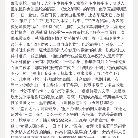
禽獸蟲蛇。”疇前，人的多少數字少，禽獸的多少數字多，所以人
難以抵御禽獸蟲蛇的損害。《說文解字》的解讀，似乎更能闡明題
目：“它，蟲也。從蟲而長，象冤曲垂尾形。上古草居患它，故相
問：‘無它乎？’”“它”是“蛇”的本字，后來，“它”借為代詞，為表轉
義另加義符“蟲”，發明出“蛇”。那時，人類在草澤間棲身，煩惱受
蟲蛇損害，會晤就問“無它乎”——沒碰著蛇吧？好意一句問候，直
擊魂靈深處，就問你怕不怕？ 更恐怖的記敘，在《山海經·國內南
經》中，如“巴蛇食象，三歲而出其骨”，巴蛇能吞下年夜象，三年
后才吐出象骨，這就是鄙諺“人心缺乏蛇吞象”的出處，以此來比方
得寸進尺，很是抽像。相似的傳奇也曾呈現在年夜詩人屈原筆下，
只不外他借《天問》質疑道：“一蛇吞象，厥年夜何如？”一條蛇要
吞食年夜象，那這條蛇得有多年夜？《山海經》中關于蛇的描寫真
不少，如“（鮮山）多金玉，無草木，鮮水出焉，而北流注于伊
水。此中多叫蛇，其狀如蛇而四翼，其音如磬，見則其邑年夜
旱”“（柴桑之山）其上多銀，其下多碧……其獸多麋鹿，多白蛇飛
蛇”，“蛇”不單能“叫”，還能“飛”家教，一處處鮮活的文字，充足表
現出先平易近對蛇的敬畏之情。看來，蛇能成為遠古時期極具代表
性的圖騰之一，盡非偶爾。 《淵博物志》引《五運積年紀》
云：“盤古之君，龍首蛇身。”盤古乃傳說中的開天辟地者，在他之
后才有“三皇五帝”；這么一位了不得的年夜好漢，竟然長著龍的
頭，蛇的身！至于補天的女媧娘娘，王逸在《楚辭章句》中
稱：“女媧人頭蛇身，一日七十化。”現在，從漢代畫像石里還能看
到女媧人首蛇身的抽像。作為中國人最早的“人祖”，女媧常與人首
蛇身的神祇宓羲并肩而立，尾部環繞糾纏在一路。《世本·帝系