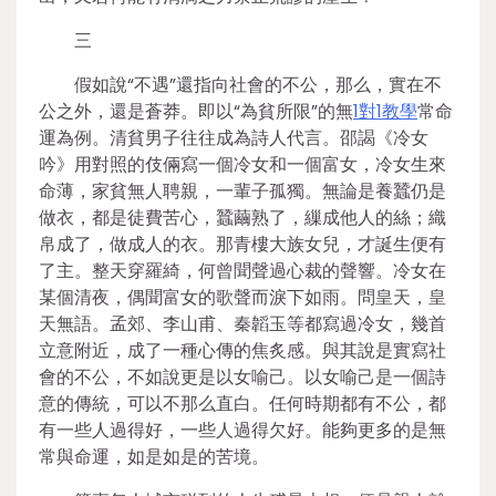
三
假如說“不遇”還指向社會的不公，那么，實在不
公之外，還是蒼莽。即以“為貧所限”的無
1對1教學
常命
運為例。清貧男子往往成為詩人代言。邵謁《冷女
吟》用對照的伎倆寫一個冷女和一個富女，冷女生來
命薄，家貧無人聘親，一輩子孤獨。無論是養蠶仍是
做衣，都是徒費苦心，蠶繭熟了，繅成他人的絲；織
帛成了，做成人的衣。那青樓大族女兒，才誕生便有
了主。整天穿羅綺，何曾聞聲過心裁的聲響。冷女在
某個清夜，偶聞富女的歌聲而淚下如雨。問皇天，皇
天無語。孟郊、李山甫、秦韜玉等都寫過冷女，幾首
立意附近，成了一種心傳的焦炙感。與其說是實寫社
會的不公，不如說更是以女喻己。以女喻己是一個詩
意的傳統，可以不那么直白。任何時期都有不公，都
有一些人過得好，一些人過得欠好。能夠更多的是無
常與命運，如是如是的苦境。