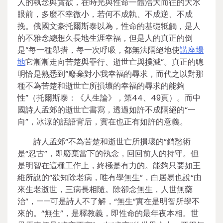
人的執念與貪欲，在時光與性命一體浩大而往的大水
眼前，多麼不幸微小，若何不成執、不成逆、不成
挽。俄國文豪托爾斯泰以為，性命的基礎牴觸，是人
的不雅念總想久長地生涯幸福，但是人的真正的倒
是“每一種舉措，每一次呼吸，都無法隔絕地使
講座場
地
它漸漸走向苦楚與罪行、逝世亡與撲滅”。真正的聰
明恰是熟悉到“廢棄對小我幸福的尋求，而代之以對那
種不為苦楚和逝世亡所損壞的幸福的尋求的能夠
性”（托爾斯泰：《人生論》，第44、49頁）。而中
國詩人孟郊的逝世亡書寫，透過如許不成隔絕的“一
向”，冰涼的話語背后，實在也正有如許的意義。
詩人孟郊“不為苦楚和逝世亡所損壞的”銷愁術
是“忍古”，即廢棄當下的執念，回回前人的持守。但
是明智在這種工作上，終極是有力的。能夠只要如王
維所說的“欲知除老病，唯有學無生”，白居易也說“由
來生老逝世，三病長相隨。除卻念無生，人世無藥
治”，——可是詩人不了解，“無生”實在是明智所學不
來的。“無生”，是釋教義，即性命的最年夜本相。世