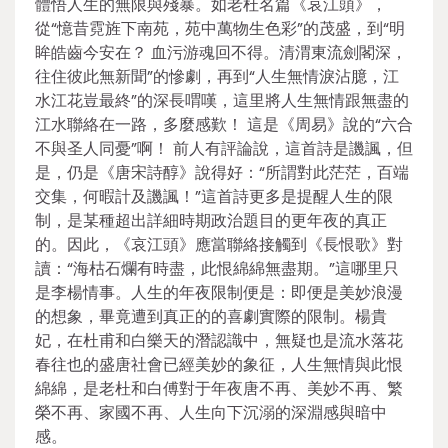
體悟人生的無限與殘暴。如老杜名篇《哀江頭》，
從“憶昔霓旌下南苑，苑中萬物生色彩”的茂盛，到“明
眸皓齒今安在？ 血污游魂回不得。清渭東流劍閣深，
往住彼此無新聞”的慘劇，再到“人生無情淚沾臆，江
水江花豈最終”的深長喟嘆，這里將人生無情跟無盡的
江水聯絡在一路，多麼感歎！ 這是《周易》說的“六合
不與圣人同憂”啊！ 前人有評論說，這首詩是譏諷，但
是，仍是《唐宋詩醇》說得好：“所謂對此茫茫，百端
交集，何暇計及譏諷！”這首詩更多是提醒人生的限
制，是某種超出詳細時期政治題目的更年夜的真正
的。因此，《哀江頭》應當聯絡接觸到《長恨歌》對
讀：“海枯石爛有時盡，此恨綿綿無盡期。”這哪里只
是李楊情事。人生的年夜限制便是：即便是美妙浪漫
的想象，畢竟遭到真正的的喜劇實際的限制。楊貴
妃，在杜甫和白樂天的潛認識中，無疑也是流水落花
春往也的盛唐社會已經美妙的象征，人生無情與此恨
綿綿，是老杜和白傅對于年夜唐不再、美妙不再、繁
榮不再、家國不再、人生向下沉溺的深淵感與暗中
感。