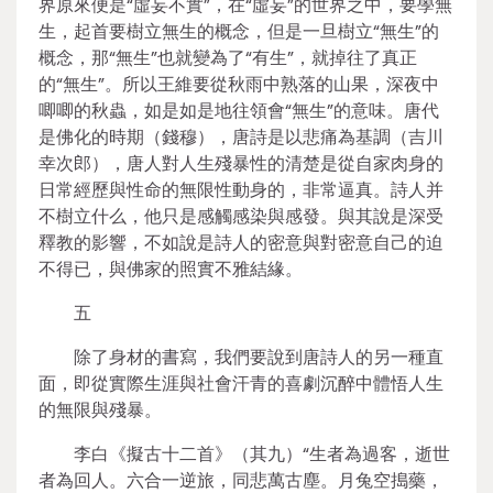
界原來便是“虛妄不實”，在“虛妄”的世界之中，要學無
生，起首要樹立無生的概念，但是一旦樹立“無生”的
概念，那“無生”也就變為了“有生”，就掉往了真正
的“無生”。所以王維要從秋雨中熟落的山果，深夜中
唧唧的秋蟲，如是如是地往領會“無生”的意味。唐代
是佛化的時期（錢穆），唐詩是以悲痛為基調（吉川
幸次郎），唐人對人生殘暴性的清楚是從自家肉身的
日常經歷與性命的無限性動身的，非常逼真。詩人并
不樹立什么，他只是感觸感染與感發。與其說是深受
釋教的影響，不如說是詩人的密意與對密意自己的迫
不得已，與佛家的照實不雅結緣。
五
除了身材的書寫，我們要說到唐詩人的另一種直
面，即從實際生涯與社會汗青的喜劇沉醉中體悟人生
的無限與殘暴。
李白《擬古十二首》（其九）“生者為過客，逝世
者為回人。六合一逆旅，同悲萬古塵。月兔空搗藥，