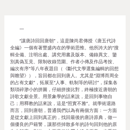
一
“讓唐詩回回唐朝”，這是陳尚君傳授《唐五代詩
全編》一個有著豐盛內在的學術思惟。他所誇大的“搜
輯全備、注明出處、講究用書及版本、備錄異文、鑒
別真偽互見、限制收錄范圍、作者小傳及作品考按、
編次有序”等八年夜題目（《斷代文學選集編輯的回想
與瞻望》），旨回都在回到唐人。尤其是“淵博而周全
的占有文獻”，拓展至“人事、軌制等的研討”，採集各
類瑣碎渺小的拼圖，仔細拼接比對，終極接近唐朝的
詩歌文獻全景。用景象學的話來說，是回到事物自
己；用釋教的話來說，這是“照實不雅”。就學術退路
而言，回到唐朝，普通我們以為有兩個方面：一方面
是從文獻上回到真正的，找回最後的唐詩原典，做一
個優良的戶籍警，讓那些掉散多年的詩句回到他的原