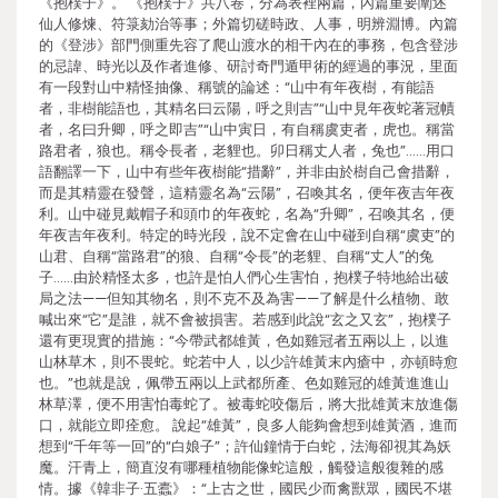
《抱樸子》。 《抱樸子》共八卷，分為表裡兩篇，內篇重要闡述
仙人修煉、符箓劾治等事；外篇切磋時政、人事，明辨淵博。內篇
的《登涉》部門側重先容了爬山渡水的相干內在的事務，包含登涉
的忌諱、時光以及作者進修、研討奇門遁甲術的經過的事況，里面
有一段對山中精怪抽像、稱號的論述：“山中有年夜樹，有能語
者，非樹能語也，其精名曰云陽，呼之則吉”“山中見年夜蛇著冠幘
者，名曰升卿，呼之即吉”“山中寅日，有自稱虞吏者，虎也。稱當
路君者，狼也。稱令長者，老貍也。卯日稱丈人者，兔也”……用口
語翻譯一下，山中有些年夜樹能“措辭”，并非由於樹自己會措辭，
而是其精靈在發聲，這精靈名為“云陽”，召喚其名，便年夜吉年夜
利。山中碰見戴帽子和頭巾的年夜蛇，名為“升卿”，召喚其名，便
年夜吉年夜利。特定的時光段，說不定會在山中碰到自稱“虞吏”的
山君、自稱“當路君”的狼、自稱“令長”的老貍、自稱“丈人”的兔
子……由於精怪太多，也許是怕人們心生害怕，抱樸子特地給出破
局之法——但知其物名，則不克不及為害——了解是什么植物、敢
喊出來“它”是誰，就不會被損害。若感到此說“玄之又玄”，抱樸子
還有更現實的措施：“今帶武都雄黃，色如雞冠者五兩以上，以進
山林草木，則不畏蛇。蛇若中人，以少許雄黃末內瘡中，亦頓時愈
也。”也就是說，佩帶五兩以上武都所產、色如雞冠的雄黃進進山
林草澤，便不用害怕毒蛇了。被毒蛇咬傷后，將大批雄黃末放進傷
口，就能立即痊愈。 說起“雄黃”，良多人能夠會想到雄黃酒，進而
想到“千年等一回”的“白娘子”；許仙鐘情于白蛇，法海卻視其為妖
魔。汗青上，簡直沒有哪種植物能像蛇這般，觸發這般復雜的感
情。據《韓非子·五蠹》：“上古之世，國民少而禽獸眾，國民不堪