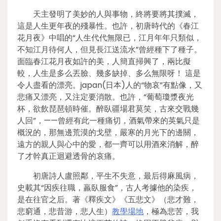
天主發明了美妙的人與事物，終將要將其撲滅，
這是人生更年夜的殘暴性。也許，初唐時代的《春江
花月夜》中唱的“人生代代無限已，江月年年只類似，
不知江月待何人，但見長江送流水”曾經種下了種子。
面臨春江花月夜如許的美，人簡直掃興了，兩比擬
較，人生是多么丟臉、幾多缺掉、多么無限呀！ 這是
令人盡看的漂亮。japan(日本)人的“物哀”有點像，又
悲痛又漂亮，又注定要消散。也許，“葡萄瓊漿夜光
杯，欲飲琵琶頓時催。醉臥疆場君莫笑，古來交戰幾
人回”，——曾經有此一種痛切，酒氣帶來的英氣只是
概況的，那無邊荒漠的戈壁，嚴寒的月光下的邊關，
遠方的親人與心中的愛，都一齊可以用酒來消解，醉
了才幹真正迴避透骨的哀痛。
初唐詩人盧照鄰，平生不失意，最后得麻風病，
史載其“因疾往職，羸臥服食”，古人考據他的染疾，
是在往官之后。著《釋疾文》《五悲文》（悲才難，
悲窮通，悲昔游，悲人生）
教學場地
，極為悲苦，我