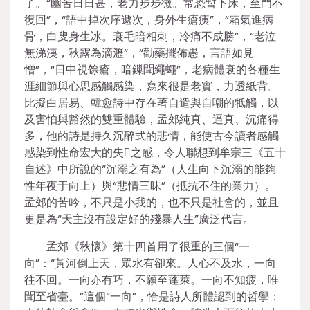
了。“幽苦日日甚，老力步步微。常恐暫下床，至門不
復回”，“語中掉次序遞次，身外生瘡痍”，“霜氣進病
骨，白叟身生冰。衰毛暗相刺，冷痛不成勝”，“老泣
無涕洟，秋露為滴瀝”，“勸藥擺佈愚，言語如見
憎”，“日中視馀瘡，暗鏁聞繩蠅”，老病體衰的各種生
涯細節與心思感觸感染，寫來很是老實，力透紙背。
比擬白居易、韓愈詩中存在著自遣與自嘲的牴觸，以
及害怕與豁然的雙重體驗，孟郊純真、逼真、沉痛得
多，他的詩是持久沉醉式的悲情，能使古今讀者感觸
感染到性命宏大的失之感，令人聯想到牟宗三《五十
自述》中所說的“沉溺之有為”（人生向下沉溺的能夠
性年夜于向上）與“悲情三昧”（抵抗不住的業力）。
孟郊的苦吟，不只是小我的，也不只是社會的，並且
更是為“天主沒有設定好的殘暴人生”廣泛代言。
孟郊《秋懷》第十四首用了很重的三個“一
向”：“黃河倒上天，眾水有卻來。人心不及水，一向
往不回。一向亦有巧，不願至蓬萊。一向不知疲，唯
聞至省臺。”這個“一向”，恰是詩人所體認到的哲學：