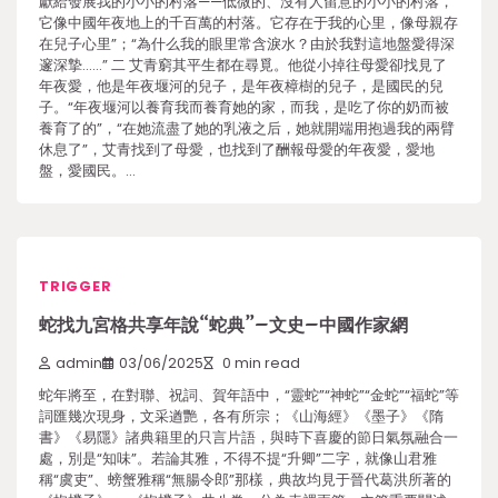
獻給發展我的小小的村落——低微的、沒有人留意的小小的村落，
它像中國年夜地上的千百萬的村落。它存在于我的心里，像母親存
在兒子心里”；“為什么我的眼里常含淚水？由於我對這地盤愛得深
邃深摯……” 二 艾青窮其平生都在尋覓。他從小掉往母愛卻找見了
年夜愛，他是年夜堰河的兒子，是年夜樟樹的兒子，是國民的兒
子。“年夜堰河以養育我而養育她的家，而我，是吃了你的奶而被
養育了的”，“在她流盡了她的乳液之后，她就開端用抱過我的兩臂
休息了”，艾青找到了母愛，也找到了酬報母愛的年夜愛，愛地
盤，愛國民。…
TRIGGER
蛇找九宮格共享年說“蛇典”–文史–中國作家網
admin
03/06/2025
0 min read
蛇年將至，在對聯、祝詞、賀年語中，“靈蛇”“神蛇”“金蛇”“福蛇”等
詞匯幾次現身，文采遒艷，各有所宗；《山海經》《墨子》《隋
書》《易隱》諸典籍里的只言片語，與時下喜慶的節日氣氛融合一
處，別是“知味”。若論其雅，不得不提“升卿”二字，就像山君雅
稱“虞吏”、螃蟹雅稱“無腸令郎”那樣，典故均見于晉代葛洪所著的