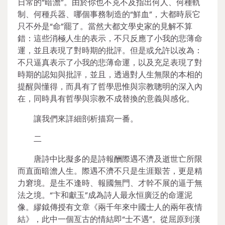
日常的“暗澹”。由於你也不克不及指出何人、何種軌
制、何種兵器、哪個事務制造的“鮮血”，大都時辰它
只不外是“命”罷了。當然大都文學史家的見解不算
錯：這些消極人生的表示，不只反應了小我的悲薄命
運，並且表現了對時期的批評。但是或允許以改為：
不只逼真表示了小我的悲薄命運，以及充足表現了對
時期的認知與批評，並且，透過對人生無限的本相的
提醒與懂得，而具有了哲學思惟與宗教聰明的深入內
在，同時具有哲學與宗教不成替換的意義與感化。
讓我們來詳細剖析描寫一番。
二
唐詩中比擬多的是詩報酬際遇不濟及逝世亡所限
而直面暗澹人生。際遇不濟不只是生涯艱苦，更是精
力窘境。是生不逢時、報國無門、才幹不展的逼于無
法之境。“卞和獻玉”成為詩人最永恒廣泛的命運泥
像。繆鉞傳授有文章《兩千年來中國士人的兩年夜情
結》，此中一個亙古的情結即“士不遇”。從屈原到漢