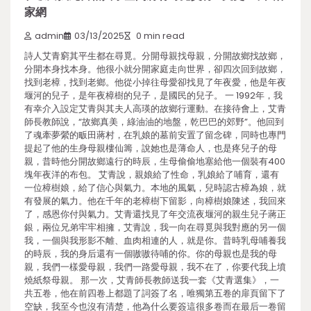
家網
admin
03/13/2025
0 min read
詩人艾青窮其平生都在尋覓。分開母親找母親，分開故鄉找故鄉，
分開本身找本身。他很小就分開家庭走向世界，卻四次回到故鄉，
找到老樟，找到老鄉。他從小掉往母愛卻找見了年夜愛，他是年夜
堰河的兒子，是年夜樟樹的兒子，是國民的兒子。 一 1992年，我
有幸介入設定艾青與其夫人高瑛的故鄉行運動。在接待會上，艾青
師長教師說，“故鄉真美，綠油油的地盤，乾巴巴的郊野”。他回到
了魂牽夢縈的畈田蔣村，在乳娘的墓前安置了留念碑，同時也專門
提起了他的生身母親樓仙籌，說她也是薄命人，也是疼兒子的母
親，昔時他分開故鄉遠行的時辰，生母偷偷地塞給他一個裝有400
塊年夜洋的布包。 艾青說，親娘給了性命，乳娘給了哺育，還有
一位樟樹娘，給了信心與氣力。本地的風氣，兒時認古樟為娘，就
有發展的氣力。他在千年的老樟樹下留影，向樟樹娘陳述，我回來
了，感恩你付與氣力。艾青還找見了年交流夜堰河的親生兒子蔣正
銀，兩位兄弟牢牢相擁，艾青說，我一向在尋覓與我對應的另一個
我，一個與我形影不離、血肉相連的人，就是你。昔時乳母哺養我
的時辰，我的身后還有一個嗷嗷待哺的你。你的母親也是我的母
親，我們一樣愛母親，我們一路愛母親，我不在了，你要代我上墳
燒紙祭母親。 那一次，艾青師長教師送我一套《艾青選集》，一
共五卷，他在前四卷上都題了詞簽了名，唯獨第五卷的扉頁留下了
空缺，我至今也沒有清楚，他為什么要簽這很多卷而在最后一卷留