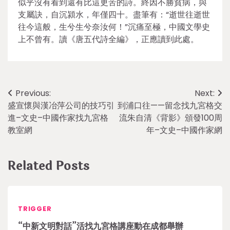
似乎沒有看到還有比這更苦的詩。終因不勝貧病，與
支屬訣，自沉潁水，年僅四十。盡筆有：“逝世往逝世
往今這般，生兮生兮奈汝何！”沉痛至極，中國文學史
上不曾有。讀《唐五代詩全編》，正應讀到此處。
Post
Previous:
Next:
盛宣懷與漢冶萍公司的技巧引
到浦口往——留念找九宮格交
navigation
進–文史–中國作家找九宮格
流朱自清《背影》頒發100周
教室網
年–文史–中國作家網
Related Posts
TRIGGER
“中新文明對話”活找九宮格講座動在成都舉辦