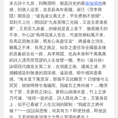
末古詩十九首，到陶淵明，都是詩史的最
瑜伽場地
痛
感，到唐人這里，哀音蔚為年夜國。崔玨《哭李商
隱》開首說：“虛負凌云萬丈才，平生襟抱不曾開”，
寫到天上往；開頭說“九泉莫嘆三光隔，又送文星進夜
臺”，又寫至九泉處，的確就是直上直下、徹底徹天的
不幸。中心說“鳥啼花落人安在，竹逝世桐枯鳳不來。
良馬足因無主踠，舊友心為盡弦哀”，將盛春之消失、
雛鳳之不來、良馬之踠足、知音之盡弦等全國最哀痛
的意象綰合在一路，為李商隱、也為本身和千萬萬萬
的詩人漂亮而荒謬的人生放聲一慟。李白《遠分袂》
詠唱現代娥皇女英二女，在洞庭之南、瀟湘之浦，所
感觸感染到無邊的淵深感、遠寂感、暗中感與盡看
感。“海水直下萬里深，那個不言此離苦？ 日慘慘兮云
冥冥，猩猩啼煙兮鬼嘯雨。我縱言之將何補？ ……慟哭
兮了望，見蒼梧之深山。蒼梧山崩湘水盡，竹上之淚
乃可滅。”值得一提的是，詩人既化身二女，又聳身其
上，似乎已看破了人生沉溺的限制：“我縱言之將何
補？”——說話與思惟，何其有力？即便預感，即使說
出，又若何能有涓滴之力禁止荒謬的產生？