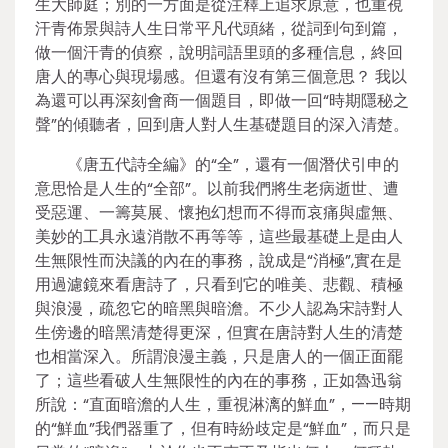
生大師庭；別的一方面是從注釋上追求原意，也重視
汗青佈景與詩人生日常平凡代頭緒，從詞到句到篇，
做一個汗青的偵察，說明詞語里頭的多種信息，終回
唐人的專心與現場感。但還有沒有第三個意思？ 我以
為還可以再深刻會商一個題目，即做一回“時期隱秘之
聲”的傾聽者，回到唐人對人生基礎題目的深入清楚。
《唐五代詩全編》的“全”，還有一個潛伏引申的
意思恰是人生的“全部”。以前我們將生老病逝世、遭
受惡運、一籌莫展、懷抱幻想而不得而哀痛與虛無、
美妙的工具永遠消散不再等等，這些最基礎上是由人
生無限性而決議的內在的事務，說成是“消極”,實在是
用過濾鏡來看唐詩了，只看到它的唯美、悲觀、積極
與浪漫，疏忽它的暗黑與暗澹。不少人認為宋詩對人
生傍邊的暗黑清楚得更深，但實在唐詩對人生的清楚
也相當深入。所謂浪漫主義，只是唐人的一個正面罷
了；這些看破人生無限性的內在的事務，正如魯迅翁
所說：“直面暗澹的人生，重視淋漓的鮮血”，——時期
的“鮮血”我們器重了，但有時紛歧定是“鮮血”，而只是