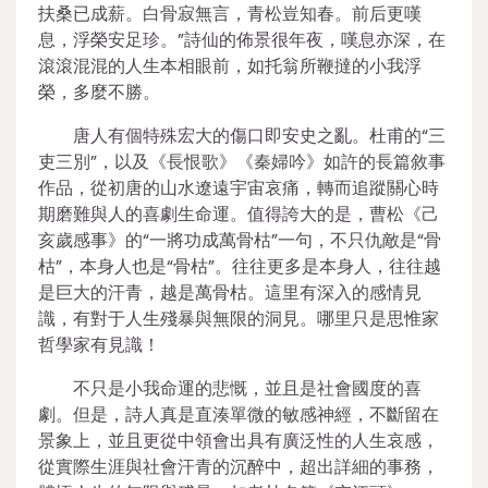
扶桑已成薪。白骨寂無言，青松豈知春。前后更嘆
息，浮榮安足珍。”詩仙的佈景很年夜，嘆息亦深，在
滾滾混混的人生本相眼前，如托翁所鞭撻的小我浮
榮，多麼不勝。
唐人有個特殊宏大的傷口即安史之亂。杜甫的“三
吏三別”，以及《長恨歌》《秦婦吟》如許的長篇敘事
作品，從初唐的山水遼遠宇宙哀痛，轉而追蹤關心時
期磨難與人的喜劇生命運。值得誇大的是，曹松《己
亥歲感事》的“一將功成萬骨枯”一句，不只仇敵是“骨
枯”，本身人也是“骨枯”。往往更多是本身人，往往越
是巨大的汗青，越是萬骨枯。這里有深入的感情見
識，有對于人生殘暴與無限的洞見。哪里只是思惟家
哲學家有見識！
不只是小我命運的悲慨，並且是社會國度的喜
劇。但是，詩人真是直湊單微的敏感神經，不斷留在
景象上，並且更從中領會出具有廣泛性的人生哀感，
從實際生涯與社會汗青的沉醉中，超出詳細的事務，