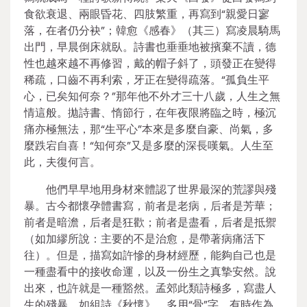
食欲衰退、兩眼昏花、四肢繁重，再寫到“親愛日寥
落，在者仍分袂”；韓愈《感春》（其三）寫凌晨騎馬
出門，早晨倒床就臥。詩書也垂垂地被擯棄不讀，德
性也越來越不再修習，戴的帽子斜了，頭發正在變得
稀疏，口齒不再利索，牙正在變得疏落。“孤負生平
心，已矣知何奈？”那年他不外才三十八歲，人生之無
情這般。拋詩書、惰節行，在年夜限將臨之時，極沉
痛亦極無法，那“生平心”本來是多麼自豪、尚氣，多
麼跌宕自喜！“知何奈”又是多麼的深長嘆氣。人生至
此，夫復何言。
他們早早地用身材來體認了世界最深的荒謬與殘
暴。古今都懷孕體書寫，前者是老病，后者是芳華；
前者是暗澹，后者是狂歡；前者是盡看，后者是抵禦
（如加繆所說：主要的不是治愈，是帶著病痛活下
往）。但是，描寫如許慘的身材經歷，能夠自己也是
一種盡看中的接收命運，以及一份生之真摯安然。說
出來，也許就是一種豁然。孟郊此類詩極多，寫盡人
生的殘暴。如組詩《秋懷》，多用“骨”字，有時作為