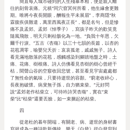
簡直每人城市碰到的人生殘暴本相，便是親人離
往的刻骨哀痛。元稹“同穴窅冥何所看，他生緣會更難
期。唯將今夜長開眼，酬報生平未展眉”，李商隱“秋
霖腹疾俱難遣，萬里西風夜正長”，都是名句，但是慘
痛不及孟郊。孟郊《悼季子》，寫孩子昨天的歡笑竟
隨風飛散，明天只剩枯骸化為一地。“負我十年恩，欠
爾千行淚。”五古《杏殤》以三十七韻的長篇，以杏的
花苞凋零，喻嬰兒夭折：哀哀孤老，戚戚無子。詩人
看見滿地散落的花苞，感觸感染到腳踏地盤之時，土
痛、花痛、樹根痛。詩人仿佛看見杏樹的樹心曾經干
枯，聞聲山谷的空竅收回悲號，甚至看見宇宙處處都
了無性命的氣味，只要待逝世的容顏。“窮老收碎心，
長夜抱破懷。病叟無子孫，自力猶束柴。”元好問
說“孟郊老作枯柴立，可待吟詩哭杏殤”，實在“束
柴”比“枯柴”還要丟臉，如一束捆起的枯柴。
四
從老杜的暮年開端，有關老、病、逝世的身材書
寫就成為一種詩歌新傳統。樂天《白發》從白發寫到