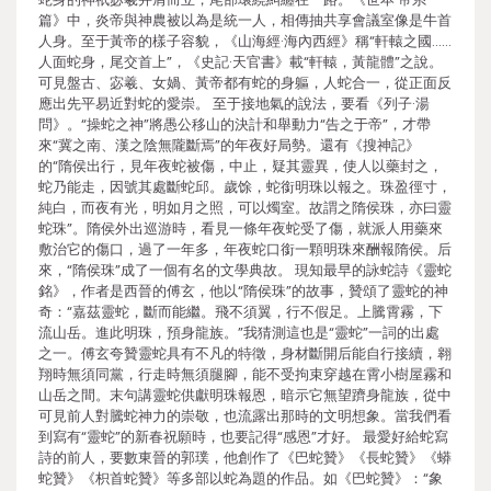
篇》中，炎帝與神農被以為是統一人，相傳抽共享會議室像是牛首
人身。至于黃帝的樣子容貌，《山海經·海內西經》稱“軒轅之國……
人面蛇身，尾交首上”，《史記·天官書》載“軒轅，黃龍體”之說。
可見盤古、宓羲、女媧、黃帝都有蛇的身軀，人蛇合一，從正面反
應出先平易近對蛇的愛崇。 至于接地氣的說法，要看《列子·湯
問》。“操蛇之神”將愚公移山的決計和舉動力“告之于帝”，才帶
來“冀之南、漢之陰無隴斷焉”的年夜好局勢。還有《搜神記》
的“隋侯出行，見年夜蛇被傷，中止，疑其靈異，使人以藥封之，
蛇乃能走，因號其處斷蛇邱。歲馀，蛇銜明珠以報之。珠盈徑寸，
純白，而夜有光，明如月之照，可以燭室。故謂之隋侯珠，亦曰靈
蛇珠”。隋侯外出巡游時，看見一條年夜蛇受了傷，就派人用藥來
敷治它的傷口，過了一年多，年夜蛇口銜一顆明珠來酬報隋侯。后
來，“隋侯珠”成了一個有名的文學典故。 現知最早的詠蛇詩《靈蛇
銘》，作者是西晉的傅玄，他以“隋侯珠”的故事，贊頌了靈蛇的神
奇：“嘉茲靈蛇，斷而能繼。飛不須翼，行不假足。上騰霄霧，下
流山岳。進此明珠，預身龍族。”我猜測這也是“靈蛇”一詞的出處
之一。傅玄夸贊靈蛇具有不凡的特徵，身材斷開后能自行接續，翱
翔時無須同黨，行走時無須腿腳，能不受拘束穿越在霄小樹屋霧和
山岳之間。末句講靈蛇供獻明珠報恩，暗示它無望躋身龍族，從中
可見前人對騰蛇神力的崇敬，也流露出那時的文明想象。當我們看
到寫有“靈蛇”的新春祝願時，也要記得“感恩”才好。 最愛好給蛇寫
詩的前人，要數東晉的郭璞，他創作了《巴蛇贊》《長蛇贊》《蟒
蛇贊》《枳首蛇贊》等多部以蛇為題的作品。如《巴蛇贊》：“象