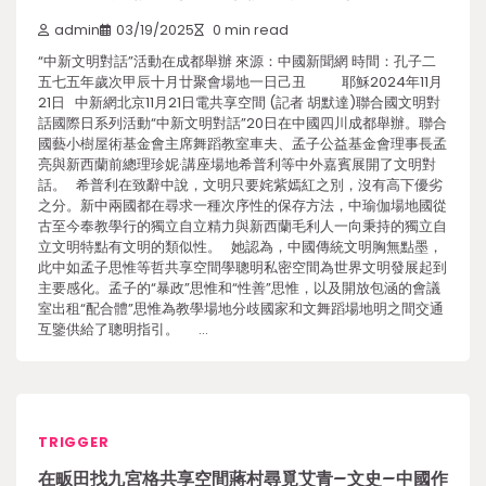
admin
03/19/2025
0 min read
“中新文明對話”活動在成都舉辦 來源：中國新聞網 時間：孔子二
五七五年歲次甲辰十月廿聚會場地一日己丑 耶穌2024年11月
21日 中新網北京11月21日電共享空間 (記者 胡默達)聯合國文明對
話國際日系列活動“中新文明對話”20日在中國四川成都舉辦。聯合
國藝小樹屋術基金會主席舞蹈教室車夫、孟子公益基金會理事長孟
亮與新西蘭前總理珍妮·講座場地希普利等中外嘉賓展開了文明對
話。 希普利在致辭中說，文明只要姹紫嫣紅之別，沒有高下優劣
之分。新中兩國都在尋求一種次序性的保存方法，中瑜伽場地國從
古至今奉教學行的獨立自立精力與新西蘭毛利人一向秉持的獨立自
立文明特點有文明的類似性。 她認為，中國傳統文明胸無點墨，
此中如孟子思惟等哲共享空間學聰明私密空間為世界文明發展起到
主要感化。孟子的“暴政”思惟和“性善”思惟，以及開放包涵的會議
室出租“配合體”思惟為教學場地分歧國家和文舞蹈場地明之間交通
互鑒供給了聰明指引。 …
TRIGGER
在畈田找九宮格共享空間蔣村尋覓艾青–文史–中國作