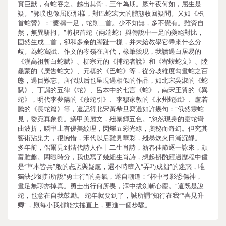
實巨獸，有蛇吞之。越出其骨，三年為期。厥年夜何如，屈生是
疑。”郭璞也像屈原那樣，對巴蛇宏大的體態收回疑問。又如《枳
首蛇贊》：“夔稱一足，蛇則二首。少不知無，多不覺有。雖資自
然，無異駢拇。”將枳首蛇（兩端蛇）與傳說中一足的夔絕對比，
固然生成二首，卻和多余的腳趾一樣，并未給教學它帶來什么分
歧。為蛇寫賦、作文的岑嶺在唐代，椽筆競現，我讀過白居易的
《漢高祖斬白蛇賦》、柳宗元的《捕蛇者說》和《宥蝮蛇文》、陸
龜蒙的《廣告蛇文》、元稹的《巴蛇》等，從分歧維度勾畫蛇之百
態，過目難忘。唐代以后也呈現過相似的作品，如北宋吳淑的《蛇
賦》、丁謂的五律《蛇》、呂本中的七言《蛇》，南宋王質的《異
蛇》，明代李夢陽的《放蛇引》、李穆家教的《永州蛇賦》、盧若
騰的《長蛇篇》等，還記得北宋黃希旦寫過如許幾句：“俄然靈蛇
見，委宛真象側。鱗甲美麗文，殘暴輝五色。”忽然現身的靈蛇彎
曲波折，鱗甲上有優美紋理，閃爍五彩光線，奧秘而奇幻。但究其
藝術沾染力，很惋惜，宋代以后難見華彩，殘暴炊火日漸沉靜。
多年前，偶爾見到清代詩人作十二生肖詩，新春佳節逐一詠來，頗
富雅趣。閑暇時分，我也寫了幾組生肖詩，想起斟酌經過歷程中儘
是“草木皆兵”般的忐忑與疑慮，還不時墮入“弄巧成拙”的迷惑，唯
獨缺少劉邦所說“勇士行”的勇氣，遂自嘲道：“杯中弓影恐傷神，
畫足無聊亦掉真。勇士出行何所畏，澤中拔劍斬心塵。”這既是說
蛇，也意在自我鼓勵。 蛇年就要到了，誠所謂“知行在我”“喜見升
卿”，愿每小我都能扶搖直上，更進一個步驟。