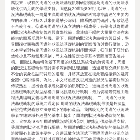
厲說來，現有的周遭的狀況法基礎軌制研討難認為周遭的狀況法系
統化供給足夠的學理支持。固然從20世紀80年月以來，周遭的狀
況法基礎軌制一向是主流周遭的狀況法學教科書專章論述的主要內
在的事務，但持久以來仍是缺少深刻、體系的專門研討，招致熟悉
不合較年夜。⑤跟著周遭的狀況立法的不竭成長，有學者以為周遭
的狀況法基礎軌制曾經與實際脫節，⑥連續不竭的大量量立法亦未
能供給體系反思的契機。當下，周遭的狀況法典編輯方興日盛，學
界開端從頭熟悉周遭的狀況法基礎軌制的實際價值與實行價值，⑦
也有學者對特定周遭的狀況法基礎軌制睜開切磋，⑧但相干研討仍
然較少且不敷體系深刻，尚未在性質定位等基本實際層面告竣共
鳴。 面臨法典編輯佈景下周遭的狀況法系統化的急切需求，周遭
的狀況法基礎軌制研討需求深刻到法理層面，透過規范交織和熟悉
不合的表象往詰問背后的道理，并將其放置在彼此聯絡接觸的融貫
全體中加以懂得。為此，本文將起首反思周遭的狀況法基礎軌制的
傳統熟悉，提出合適系統化需求的軌制定位，進而提出周遭的狀況
法基礎軌制的類型結構并據此挑選現行軌制，最后切磋若何經由過
程法典編輯妥善地表達周遭的狀況法基礎軌制。 二、周遭的狀況
法基礎軌制的系統共通定位 周遭的狀況法基礎軌制最後是外源型
研討范式與疏散立法形式下的學術產品。我國晚期的周遭的狀況法
學者在總結域外經歷的基本上提出了周遭的狀況法基礎軌制的概
念，旨在為1979年周遭的狀況維護法(試行)的制訂供給學理支撐。
受周遭的狀況治理實行驅動，對周遭的狀況法基礎軌制的傳統熟悉
追蹤關心其政策主要性，合適疏散立法形式下晉陞周遭的狀況立法
完整性的尋求，但難以順應法典編輯佈景下的周遭的狀況法系統化