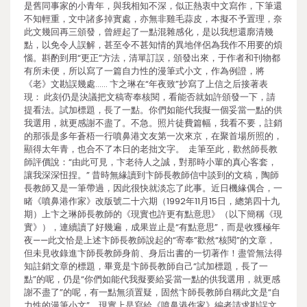
是舊同事家的小青年，與我相知不深，似正熱衷中文寫作，下筆還
不知輕重，文中諸多掉實處，亦無非雞毛蒜皮，本擬不予置理，奈
此文幾回再三頒發，曾經起了一點混雜感化，是以我想還廓清幾
點，以免令人誤解，甚至令不甚知情的異地伴侶為我作不用要的煩
惱。斟酌到用“更正”方法，清單訂誤，頒發出來，于作者和刊物都
有所未便，所以寫了一篇自力性的漫筆式小文，作為例證，將
《老》文勘誤幾處…… 卞之琳在“年夜致”抄寫了上信之后接著表
現： 此刻仍是決議把文稿寄奉核閱，看能否就如許頒發一下，請
提看法。試加標題，長了一點。你們如能代我擬一個妥當一點的供
我選用，就更感謝不盡了。不急。照片徒費篇幅，我看不要，註銷
的那張是多年蒼梧一行噴鼻港文友第一次來京，在聚首場所照的，
顯得太年青，也合不了本日的老拙文字。 走筆至此，歡然師長教
師評價說：“由此可見，卞老待人之誠，對那時小輩的真心客套，
讓我深深忸捏。” 昔時無緣讀到卞師長教師信中談到的文稿，陶師
長教師又是一筆帶過，因此很快就淡忘了此事。近日機緣偶合，一
睹《噴鼻港作家》改版號二十六期（1992年11月15日，總第四十九
期）上卞之琳師長教師的《現實也許更有點意思》（以下簡稱《現
實》），連續讀了好幾遍，成果豈止是“有點意思”，而是收獲極年
夜——此文恰是上述卞師長教師說起的“寄奉”歡然“核閱”的文章，
但未見收錄進卞師長教師身前、身后出書的一切著作！盡管無法得
知註銷文章的標題，畢竟是卞師長教師自己“試加標題，長了一
點”的呢，仍是“你們如能代我擬要給妥當一點的供我選用，就更感
謝不盡了”的呢，有一點無須置疑，固然卞師長教師自稱此文是“自
力性的漫筆小文”，現實上是寫給《噴鼻港作家》編者請求勘誤文