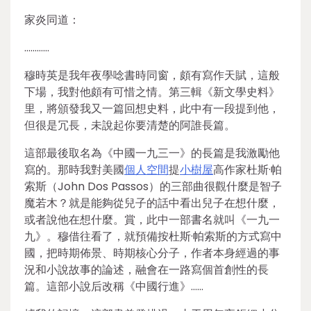
家炎同道：
…………
穆時英是我年夜學唸書時同窗，頗有寫作天賦，這般
下場，我對他頗有可惜之情。第三輯《新文學史料》
里，將頒發我又一篇回想史料，此中有一段提到他，
但很是冗長，未說起你要清楚的阿誰長篇。
這部最後取名為《中國一九三一》的長篇是我激勵他
寫的。那時我對美國
個人空間
提
小樹屋
高作家杜斯·帕
索斯（John Dos Passos）的三部曲很觀什麼是智子
魔若木？就是能夠從兒子的話中看出兒子在想什麼，
或者說他在想什麼。賞，此中一部書名就叫《一九一
九》。穆借往看了，就預備按杜斯·帕索斯的方式寫中
國，把時期佈景、時期核心分子，作者本身經過的事
況和小說故事的論述，融會在一路寫個首創性的長
篇。這部小說后改稱《中國行進》……