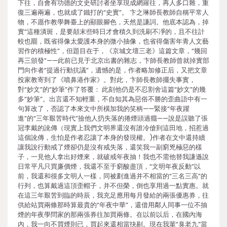
下往，自會有功德的文史研討者坐享現成網羅往，再人多口雜，重
復三遍兩遍，也就成了鐵打的“史實”。 卞之琳師長教師自稱平常人
物，不愿作教學舞臺上的顯眼腳色，天然是謙詞。他底本認為，掉
實“這種潰斑，是要顛末些時日才會積久到洗刷不凈的，且不往計
較也罷，既省得像太愛護本身的微小抽像，也省得傷害年青人文藝
習作的積極性”，但題目在于，《京城文壇三老》這篇文章，“幾回
再三頒發”——此前已見于北京出書的雜志，卞師長教師曾就掉實部
門向作者“提過行動抗議”，遺憾的是，作者略加修正后，又把文章
投家教寄到了《噴鼻港作家》。對此，卞師長教師擺失事實，
對“妙文”的“妙筆”作了答覆： 此刻他仍是不忍割舍這篇“妙文”的幾
多“妙筆”。出言還不知輕重，不自知其為惡俗不勝的歪曲語中有一
句算改了，否認了本來文中所橫加我的笑柄——緊接“年夜躍
進”的“三年艱苦時代”撿他人扔失落的捲煙頭過癮——說是誤聽了張
冠李戴的訛傳（現實上我們文明界還沒有誰冷傖到這田地，招惹過
這個訛傳，生怕是作者忍讓了本身的發現權。)作者在文中還持續
讓我說行動戒了煙卻仍是沒有戒失落，還笑我一副窮兇極惡的樣
子，一見他人拿出好煙來，就破戒年夜抽！我也不需他替我謙遜說
日常平凡只買廉價煙，我還不至于窮酸盡頂，“文明年夜反動”以
前，我還和很多文明人一樣，同被劃進過并不相當的“三名三高”的
行列，也算戴過這頂歪帽子，并不但榮，倒也享用過一點實惠。就
在這三年艱苦到臨的時辰，我充足應用每月發給的兩張優惠券，往
供給站買兩條那時算最貴的“年夜中華”，還借用鄰人同事一位不抽
煙的年夜學問家的那兩張券往加買兩條。在以前以后，在國內海
內，我一向不買煙則已，買起來還相當抉剔。現在我輩“臭老九”當