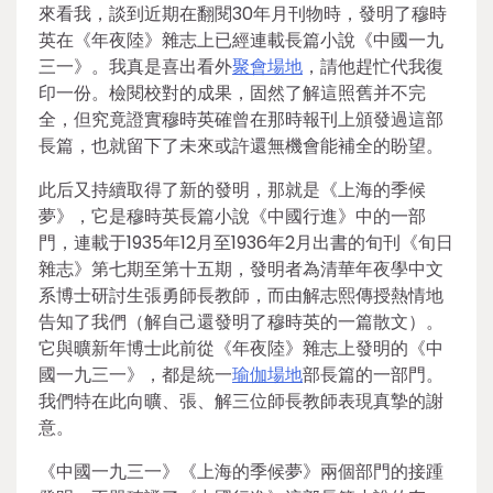
來看我，談到近期在翻閱30年月刊物時，發明了穆時
英在《年夜陸》雜志上已經連載長篇小說《中國一九
三一》。我真是喜出看外
聚會場地
，請他趕忙代我復
印一份。檢閱校對的成果，固然了解這照舊并不完
全，但究竟證實穆時英確曾在那時報刊上頒發過這部
長篇，也就留下了未來或許還無機會能補全的盼望。
此后又持續取得了新的發明，那就是《上海的季候
夢》，它是穆時英長篇小說《中國行進》中的一部
門，連載于1935年12月至1936年2月出書的旬刊《旬日
雜志》第七期至第十五期，發明者為清華年夜學中文
系博士研討生張勇師長教師，而由解志熙傳授熱情地
告知了我們（解自己還發明了穆時英的一篇散文）。
它與曠新年博士此前從《年夜陸》雜志上發明的《中
國一九三一》，都是統一
瑜伽場地
部長篇的一部門。
我們特在此向曠、張、解三位師長教師表現真摯的謝
意。
《中國一九三一》《上海的季候夢》兩個部門的接踵