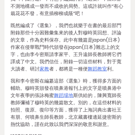
不測地構成一發而不成收的局勢。這或許就叫作“有心
栽花花不發，有意插柳柳成蔭”吧！
既然編成了《選集》，我們也就樂于在書的最后部門
附錄那些十分困難彙集來的後人對穆時英回想、評論
的文章，作為史料保存。此中有幾篇是japan(日本)
作家在侵華戰鬥時代頒發在japan(日本)雜志上的文
字，也由李今密斯請李家平、王升遠師長教師將它們
譯成了中文。我們信任，附錄一切這些材料，對于寬
大讀者、研討
家教
者，都將是一種便
舞蹈教室
利。
我和李今密斯在編纂這部《選集》時，獲得多方面的
輔助。穆時英頒發在噴鼻港報刊上的文字是噴鼻港中
文年夜學的張詠梅蜜
舞蹈場地
斯供給的，陳興寬師長
教師彌補了穆時英的幾篇散文。別的，在這些材料的
拍照、復原、復印等方面，獲得了上海詞典出書社王
有朋、何噴鼻生師長教師，北京藏書樓邊延捷密斯的
熱忱協助，謹在此致以我們深深的敬意和謝意。