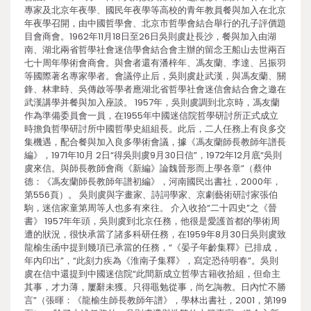
專家及北京年夜學、國民年夜學等高校的青年教員餐與加入在北京
年夜學召開，由中國哲學會、北京市哲學會結合舉行的孔子評價題
目會商會。1962年11月18日至26日吳則虞赴長沙，餐與加入由湖
南、湖北兩省哲學社會迷信學會結合會主辦的留念王船山去世兩百
七十周年學術會商會。與會者還有潘梓年、馮友蘭、李達、呂振羽
等國際著名專家學者。會議停止后，吳則虞赴武漢，與馮友蘭、關
鋒、林聿時、吳傳啟等學者應湖北省哲學社會迷信會結合會之邀在
武漢講學并餐與加入座談。 1957年，吳則虞調到北京時，馮友蘭
作為準備委員會一員，在1955年中國迷信院哲學研討所正式成立
時擔負哲學研討所中國哲學史組組長。此后，二人任務上有良多交
集機遇，配合餐與加入良多學術會議，據《馮友蘭師長教師年譜長
編》，1971年10月 2日“得吳則虞9月30日信”，1972年12月底“吳則
虞來信。與師長教師會商《新編》論魏晉形而上學各章”（蔡仲
德：《馮友蘭師長教師年譜初編》，河南國民出書社，2000年，
第556頁）。 吳則虞與字畫家、詩詞學家、京劇藝術研討家張伯
駒，迷信家童第周等人也多有來往。 介入收拾“二十四史”之《晉
書》 1957年年頭，吳則虞到北京任務，他很是愛護首都的學術周
遭的狀況，很快承當了諸多科研任務，在1959年8月30日吳則虞致
龍榆生函中提到幾項已承當的任務，“《晏子年齡集釋》已排成，
年內印出”，“此刻力疾為《淮南子集釋》，寫定恐待明春”。吳則
虞在信中還提到中國迷信院“此間新成立哲學古籍收拾組，但命主
其事，才力薄，屢辭未獲。只得黽勉從事，尚乞誨教。日內忙不勝
言”（張暉：《龍榆生師長教師年譜》，學林出書社，2001，第199