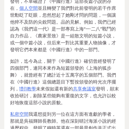
發明，不單確證了《中國行進》這部長篇小說的存
在，
個人空間
並且轉變了我們對此前發明的若干作席
世勳眨了眨眼，忽然想起了她剛才問的問題，一個讓
他猝不及防的尖銳問題。品的見解。例如，我們已經
認為《我們這一代》是一部專寫上海“一·二八”戰鬥的
自力作品，《農家景致》是一組散文明的短篇小說，
或一個中篇小說，但后來一對比其重要人物抽像，才
發明它們本來都是《中國行進》中的一部門。
如許，迄今為止，關于《中國行進》確切曾經發明了
四個部門，連同本來作為短篇頒發的《上海的狐步
舞》，就曾經有了總計近十五萬字的五個部門。我們
在《中國行進》這個總題目下暫按頒發的時光次序擺
列，
1對1教學
未來假如還有新的
共享會議室
發明，顛末
收拾研討，剔除某些能夠有重復的文字，也允許以較
好地恢復這部小說的原貌。
私密空間
我還想提到另一位在這方面有進獻的學者，
那就是吳福輝師長教師。他在深刻研討海派小說的經
過歷程中，發明了穆時英還有一部最早創作并正式出