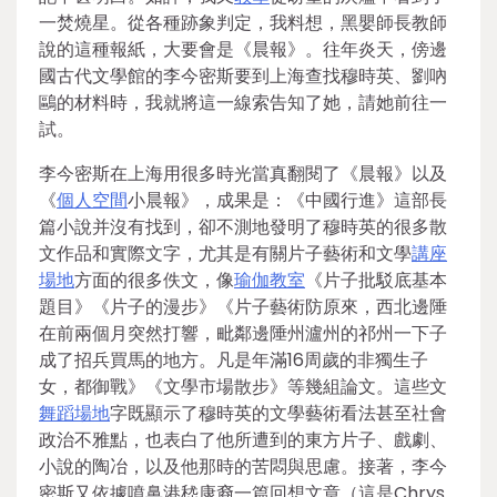
一焚燒星。從各種跡象判定，我料想，黑嬰師長教師
說的這種報紙，大要會是《晨報》。往年炎天，傍邊
國古代文學館的李今密斯要到上海查找穆時英、劉吶
鷗的材料時，我就將這一線索告知了她，請她前往一
試。
李今密斯在上海用很多時光當真翻閱了《晨報》以及
《
個人空間
小晨報》，成果是：《中國行進》這部長
篇小說并沒有找到，卻不測地發明了穆時英的很多散
文作品和實際文字，尤其是有關片子藝術和文學
講座
場地
方面的很多佚文，像
瑜伽教室
《片子批駁底基本
題目》《片子的漫步》《片子藝術防原來，西北邊陲
在前兩個月突然打響，毗鄰邊陲州瀘州的祁州一下子
成了招兵買馬的地方。凡是年滿16周歲的非獨生子
女，都御戰》《文學市場散步》等幾組論文。這些文
舞蹈場地
字既顯示了穆時英的文學藝術看法甚至社會
政治不雅點，也表白了他所遭到的東方片子、戲劇、
小說的陶冶，以及他那時的苦悶與思慮。接著，李今
密斯又依據噴鼻港嵇康裔一篇回想文章（這是Chrys