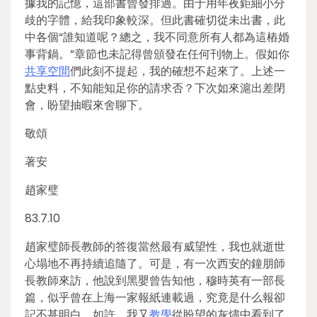
據我的記憶，這部書曾發排過。由于用年夜鉅細小分
歧的字體，給我印象較深。但此書確切從未出書，此
中各個“誰知道呢？總之，我不同意所有人都為這樁婚
事背鍋。”章節也未記得曾頒發在任何刊物上。假如你
共享空間
們此刻不提起，我的確想不起來了。上述一
點史料，不知能知足你的請求否？下次如來滬出差閉
會，盼望抽暇來舍聊下。
敬頌
著安
趙家璧
83.7.10
趙家璧師長教師的答復當然最有威望性，我也就逝世
心塌地不再持續追隨了。可是，有一次西安的鐘朋師
長教師來訪，他說到黑嬰曾告知他，穆時英有一部長
篇，似乎曾在上海一家報紙連載過，究竟是什么報卻
記不甚明白。如許，我又
教學
從盼望的灰燼中看到了