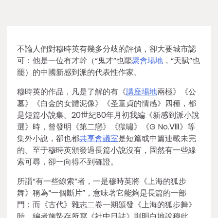
不論人們對穆時英有幾多分歧的評價，卻大要城市認
可：他是一位有才幹（“鬼才”也罷
聚會場地
，“天賦”也
罷）的中國新感到派的代表性作家。
穆時英的作品，凡是了解的有《
講座場地
兩極》《公
墓》《白金的女體泥像》《圣童貞的情感》四種，都
是短篇小說集。20世紀80年月初我編《新感到派小說
選》時，曾發明《第二戀》《獄嘯》《G No.Ⅷ》等
集外小說，卻也都
共享會議室
是短篇或中篇連載未完
的。至于穆時英頒發過長篇小說沒有，固然有一些線
索可尋，卻一向得不到確證。
所謂“有一些線索”者，一是穆時英將《上海的狐步
舞》稱為“一個斷片”，意味著它能夠是長篇的一部
門；而《古代》雜志二卷一期頒發《上海的狐步舞》
時，編者施蟄存所寫《社中日誌》則明白地說穆此