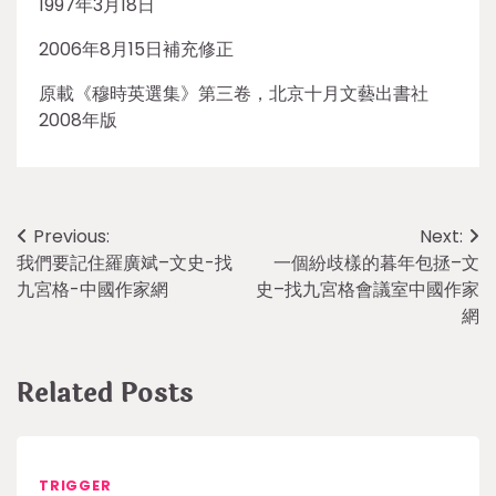
1997年3月18日
2006年8月15日補充修正
原載《穆時英選集》第三卷，北京十月文藝出書社
2008年版
Post
Previous:
Next:
我們要記住羅廣斌–文史-找
一個紛歧樣的暮年包拯–文
navigation
九宮格-中國作家網
史–找九宮格會議室中國作家
網
Related Posts
TRIGGER