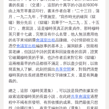
書的長篇：《交通》。這部約十萬字的小說在1930年
由上海芳草書店印行。書末作者自署：“二十三日，蒲
月，一九二九年，于懷施堂。”寫作時光的確與《獄
嘯》難分先后（《獄嘯》寫畢于“一九二九，五，十五
日”）。應當說，這是穆時英真正的童貞作。那時穆時
英只要十七歲，完整沒有什么名聲，他人無須應用他
的名字來傾銷贗
會議室出租
品賺錢。小討情節樹立在
憑空
會議室出租
編故事的基本上，漏洞頗多，技能相
當老練，但說話中詩的質素和回旋復沓的音調，證實
它確屬穆時英的手筆。也許作者后來對它和《獄嘯》
這兩種最早的作品都很不滿足，所以盡少提到，以致
簡直無人了解。此刻挖掘出
共享空間
來，對我們清楚
穆時英的生長經過歷程和文字錘煉工夫，還是有興趣
義的。
總之，這部《穆時英選集》，可以說是我們依據某些
線索追蹤穆時英的長篇小說，在此經
共享會議室
過歷
程中不竭有所發明、有所收獲的成果。我們最後只想
找《中國行進》，有意于編如許的《選集》，后來卻