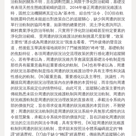
法軌制的關系不明，且在調劑范圍上局限于淨化防治範疇，基礎沒
有表現天然生態維護範疇的題目。2014年修正周遭的狀況維護法
時，固然立法機關將其定位為“基本性、綜合性”法令，(13)但在軌
制挑選時仍然未能超出對政策自己的追蹤關心，缺少與周遭的狀況
單行法軌制的協同考量。如新增的總量把持、泥土淨化查詢拜訪、
鄉村農業淨化防治等軌制，只實用于淨化防治範疇甚至特定要素的
淨化防治範疇。 受周遭的狀況維護法的軌制挑選尺度影響，“政策
主要性”逐步成為周遭的狀況法“我進去看看。”門外疲倦的聲音說
道，然後藍玉華講座場地就听到了門被推開的“咚咚”聲。基礎軌制
的焦點特征，各項周遭的狀況治交流理政策的實行感化遭到追蹤關
心。若有學者以為，周遭的狀況維共享會議室護基礎法令軌制是指
那些具有嚴重意義和起重要感化的軌制。(14)也有學者以為，周遭
的狀況法基礎軌制是指在周遭的狀況維護治理中具有主導性和決議
性感化的軌制。(15)嚴重意義、重要感化以及主導性、決議性，均
屬描寫周遭的狀況治理政策內在的事務的本質特征，而非指向周遭
的狀況法系統定位的情勢特征。由此可見，追蹤關心政策主要性的
傳統熟悉未區分周遭的狀況維護軌制與周遭的狀況法軌制。周遭的
狀況維護軌制是周遭的狀況治理政策的直接表現，承載法令系統內
部的價值判定，旨在尋求促進周遭的狀況維護的本質目的，不難變
更；周遭的狀況法軌制則是周遭的狀況法系統中具無形式感性的法
令規范聚集，承載法令系統外部的價值判定，旨在詳細化周遭的狀
況法的立法目的與法令準繩，具有安寧性。(16)從周遭的狀況維護
軌制到周遭的狀況法軌制，需求顛末按照法令體系編碼規定的“轉
譯”經過歷程。(17)由于缺少“轉譯”經過歷程，傳統熟悉追蹤關心的