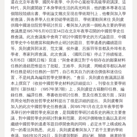
還在北京年夜學、國民年夜學、中共中心黨校等高級學府講課。這
時代，吳則虞開啟了本身學術生活的高光時辰，他的數本專著在這
個階段陸續出書、學術論文幾次呈現在學術期刊上，他餐與加入學
術會議，與各界學人往來切磋學術題目。 學術運動與來往 吳則虞
供職中國迷信院哲學研討所后，餐與加入的第一個較為主要的學術
會議應是1957年5月10日至14日在北京年夜學召開的中國哲學史任
務會議。此次會議集中會商了研討中國哲學史的方式論題目、中國
哲學史中今朝應當和能夠停止研討的題目、哲學遺產的繼續題目
等。吳則虞與郭沫若、范文瀾、侯外廬、呂振羽等首都及外埠有名
學者、專家列席會議。此次會議，《國民日報》停止了持續報道。
5月15日《國民日報》寫道：“與會者廣泛對于今朝存在的鄙棄材料
任務的過錯思惟提出了批駁。王維亭、吳則虞、周輔成等都以為材
料任務是研討任務的一部門，自己有其自力的迷信價值和迷信位
置，不是純真為編寫哲學史辦事的。” 會后，吳則虞在會議講話基
本上撰寫了《收拾中國哲學史材料的詳細提出》，刊發在主要學術
期刊《新扶植》（1957年第7期）上，吳則虞從古籍翻印任務、編
錄任務、編譯任務、專書收拾研討任務、普及任務五個方面，深刻
而周全地對收拾哲學史材料提出了很是詳細的提出。 吳則虞餐與
加入的此次中國哲學史任務會議，與1957年1月在北京年夜學哲學
系舉行的中國哲學史座談會，是我國哲學研討成長史的兩次主要會
議，對中國哲學史的研討對象和范圍、若何評價唯物主義以及若何
繼續中國哲學的遺產等題目睜開會商的同時，必定水平上構成較為
同一的看法與熟悉。 此后，吳則虞還餐與加入了若干主要的學術
會議。1961年10月26日，吳則虞與鄭昕、趙紀彬、關鋒、林聿時等