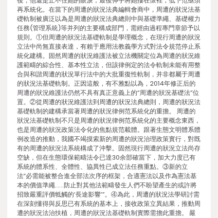
後，他還是止不住她的眼淚，最後伸手將她摟在懷裡，低下范亟須
再系統化。在當下的周遭的狀況法典編輯會商中，周遭的狀況法基
礎軌制被廣泛以為是周遭的狀況法典總則中與基礎準繩、基礎權力
任務(管理系統)等并列的主要構成部門，需經由過程專門章節予以
規則。①但周遭的狀況法基礎軌制是學理概念，在現行周遭的狀況
立法中尚無直接表達，有賴于應用法教義學方式對法令規范停止系
統化建構。固然周遭的狀況維護法被立法機關定位為周遭的狀況維
護範疇的綜合性、基本性立法，但該律例定的法令軌制未能有用整
合與和諧周遭的狀況單行法中的大批重復性軌制，并非都屬于周遭
的狀況法基礎軌制。正因這般，有不雅點以為，2014年修正后的
周遭的狀況維護法仍然不具有真正意義上的“周遭的狀況基礎法”位
置。②從周遭的狀況維護法到周遭的狀況法典總則，周遭的狀況法
基礎軌制的建構承當著周遭的狀況律例范系統化的重擔。 周遭的
狀況法基礎軌制不只是周遭的狀況律例范系統化的主要概念東西，
也是周遭的狀況政策法令化的焦點規范載體。跟著生態文明體系體
例改造的推動，我國不竭摸索新的周遭的狀況治理政策實行，對既
有的周遭的狀況法系統構成了沖擊。固然現行周遭的狀況立法尚存
空缺，但在生態環保範疇法令已達30余部確當下，加大力度已有
系統的體系性、全體性、協異性已成立法任務重點。③新的立
法“必需能被整合進全部法次序的框架，合適憲法以及作為憲法基
本的價值準繩……防止對其他法範疇發生人們不盼望產生的或許將
招致嚴重評價牴觸的‘長途影響’”。④為此，周遭的狀況法學研討需
在深刻懂得與反思已有系統的基本上，接收政策立異結果，推動周
遭的狀況法治扶植，周遭的狀況法基礎軌制實際需擔此重擔。 嚴