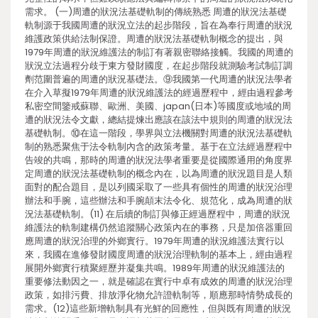
需求。 (一)周遭的狀況法基礎軌制的傳統熟悉 周遭的狀況法基礎
軌制源于我國周遭的狀況立法的起步階段，旨在為奉行周遭的狀況
維護政策供給法制保證。周遭的狀況法基礎軌制概念的提出，與
1979年周遭的狀況維護法的制訂有著親密聯絡接觸。我國的周遭的
狀況立法過程分歧于東方發財國度，在起步階段就測驗考試制訂調
劑范圍普遍的周遭的狀況基礎法。⑨我國第一代周遭的狀況法學者
在介入草擬1979年周遭的狀況維護法的經過歷程中，經由過程參考
私密空間鑒戒蘇聯、歐洲、美國、japan(日本)等國度或地域的周
遭的狀況法令文獻，總結提煉出應該在該法中規則的周遭的狀況法
基礎軌制。⑩在這一階段，學界與立法機關對周遭的狀況法基礎軌
制的熟悉聚焦于法令軌制內含的政策考量。基于在立法經過歷程中
告竣的共鳴，那時的周遭的狀況法學者重要是從國際通用的角度界
定周遭的狀況法基礎軌制的概念內在，以為周遭的狀況題目是人類
面對的配合題目，是以列國采取了一些具有個性的周遭的狀況治理
辦法和手腕，這些辦法和手腕顛末法令化、規范化，成為周遭的狀
況法基礎軌制。(11) 在后續的制訂與修正經過歷程中，周遭的狀況
維護法的軌制建構仍然追蹤關心政策內在的事務，只是加倍器重回
應周遭的狀況治理的外鄉實行。1979年周遭的狀況維護法實行以
來，我國在進修發財國度周遭的狀況治理軌制的基本上，經由過程
展開外鄉實行積聚經歷并凝集共鳴。1989年周遭的狀況維護法的
重要修法動因之一，就是確認在實行中卓有成效的周遭的狀況治理
政策，如排污費、排放淨化物允許證軌制等，順應那時情勢成長的
需求。(12)這些新增軌制具有光鮮的回應性，但與既有周遭的狀況