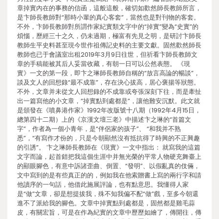
章掉實內在的事務的信函，這般這般，確切如歡然師長教師所言，
是卞師長教師對“那時小輩的真心客套”，當然也是對刊物的客套。
不外，卞師長教師對所謂作家紀實類文字中的“掉實”變為“史實”的
煩惱，歷經三十之久，仍未過期，極富有先見之明，是研討卞師長
教師生平史料甚至現今世作祖傳記史料的主要文獻。固然歡然師長
教師也已于會議室出租2019年3月9日往世，但祈看卞師長教師文
章的手稿能被其后人妥當收藏，有朝一日可以公然表態。 《現
實》一文的第一段，即卞之琳師長教師自稱的“放言高論的暢談”，
談及文人的回想錄“最不成靠”，存在決心拔高，居心褒揚等狀態。
不外，文章并未從文人回想錄的不成靠或夸張深刻下往，而是牽扯
出一篇寫他的小文章，“掉實點到處都是”，讓他難安沉默。此文就
是頒發在《噴鼻港作家》1992年改版號十八期（1992年4月15日，
總第四十二期）上的《京漢文壇三老》中描述卞之琳的“首篇文
字”，作者為一個小青年，是“伴侶家的孩子”、 “和我并不熟
悉”，“有寫作才份的，只是今朝顯然沒有抵抗得了時興的不正興趣
的引誘”。 卞之琳師長教師在《現實》一文中指出： 就寫我的這篇
文字而論，起首錯把我這個生涯中并無光榮的平常人物硬充舞臺上
的顯眼腳色，有意中訴諸歪曲、倒置、“發明”、以假亂真的伎倆，
文中寫到的是有些真正的的，例如我在他索贈書上寫的兩行字和請
他讀序的一句話，他借此施展評論，也有點意思。我懂得人家
是“做”文章，卻是想提拔我，殊不知我偏不配“做”戲，至多今朝還
進不了派給我的腳色。文章中掉實點到處都是，固然都是雞毛蒜
皮，有關宏旨，可是在作為紀實的文章中歷歷如繪了，傳開往，傳