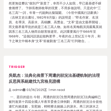
然更無從攀比“個別戶”新貴了，幸而不少人如我，早已最基礎不睬
會捲煙了。 卞師長教師枚舉的現實，不用多做說明。只是此中“三
名三高”一詞，年青一代能夠比擬隔閡。《今世中國風行語辭典》
（吉林文史出書社 , 1982年8月版）的說明是：“即名作家、名演
員、名導演、高薪水、高稿酬、高獎金。“文革”是由文藝界開端，
而文藝界最早批的就是三名三高人物。如有名黃梅戲演員嚴鳳英就
因系三名三高人物而自願害致逝世。此詞重要風行于1966年至
1968年。”這個詞語源起能夠更早，年夜約在上世紀五十年月，和
卞之琳文中稱本身“文革”前被劃進“三名三高”行列吻合。…
TRIGGER
吳凱杰：法典化佈景下周遭的狀況法基礎軌制的法理
反思與系統建找九宮格見證構
admin
03/16/2025
1 min read
一、題目的提出 今朝，周遭的狀況(生態周遭的狀況)法典編輯已
被列進第十四屆全國人年夜常委會立律例劃，周遭的狀況法令規他
連忙向她道歉，安慰她，輕輕擦去她臉上的淚水。再三的淚水之