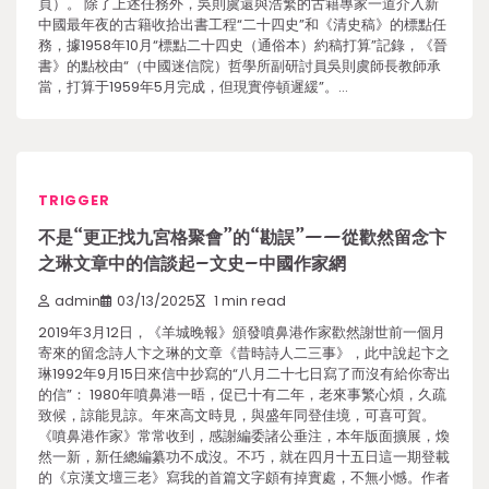
頁）。 除了上述任務外，吳則虞還與浩繁的古籍專家一道介入新
中國最年夜的古籍收拾出書工程“二十四史”和《清史稿》的標點任
務，據1958年10月“標點二十四史（通俗本）約稿打算”記錄，《晉
書》的點校由“（中國迷信院）哲學所副研討員吳則虞師長教師承
當，打算于1959年5月完成，但現實停頓遲緩”。…
TRIGGER
不是“更正找九宮格聚會”的“勘誤”——從歡然留念卞
之琳文章中的信談起–文史–中國作家網
admin
03/13/2025
1 min read
2019年3月12日，《羊城晚報》頒發噴鼻港作家歡然謝世前一個月
寄來的留念詩人卞之琳的文章《昔時詩人二三事》，此中說起卞之
琳1992年9月15日來信中抄寫的“八月二十七日寫了而沒有給你寄出
的信”： 1980年噴鼻港一晤，促已十有二年，老來事繁心煩，久疏
致候，諒能見諒。年來高文時見，與盛年同登佳境，可喜可賀。
《噴鼻港作家》常常收到，感謝編委諸公垂注，本年版面擴展，煥
然一新，新任總編纂功不成沒。不巧，就在四月十五日這一期登載
的《京漢文壇三老》寫我的首篇文字頗有掉實處，不無小憾。作者