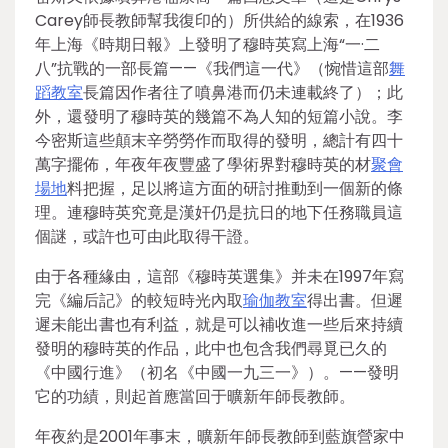
Carey師長教師幫我復印的）所供給的線索，在1936
年上海《時期日報》上發明了穆時英寫上海“一·二
八”抗戰的一部長篇——《我們這一代》（惋惜這部
舞
蹈教室
長篇因作者往了噴鼻港而仍未連載終了）；此
外，還發明了穆時英的幾篇不為人知的短篇小說。李
今密斯這些顛末辛勞勞作而取得的發明，總計有四十
萬字擺佈，年夜年夜豐盛了學術界對穆時英的材
聚會
場地
料把握，足以將這方面的研討推動到一個新的條
理。連穆時英究竟是漢奸仍是抗日的地下任務職員這
個謎，或許也可由此取得干證。
由于各種緣由，這部《穆時英選集》并未在1997年寫
完《編后記》的較短時光內取
瑜伽教室
得出書。但遲
遲未能出書也有利益，就是可以補收進一些后來持續
發明的穆時英的作品，此中也包含我們尋覓已久的
《中國行進》（初名《中國一九三一》）。——發明
它的功績，則起首應當回于曠新年師長教師。
年夜約是2001年事末，曠新年師長教師到藍旗營家中