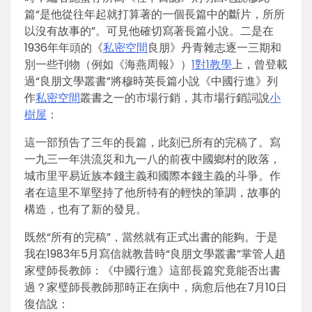
篇“是他從往年起就打算著的一個長篇中的斷片，所所
以沒有故事的”。可見他確切寫著長篇小說。二是在
1936年年頭的《
私密空間
良朋》丹青雜志逐一三期和
別一些刊物（例如《海燕周報》）
1對1教學
上，曾登載
過“良朋文學叢書”將穆時英長篇小說《中國行進》列
作
私密空間
叢書之一的市場行銷，其市場行銷詞說
小
樹屋
：
這一部預告了三年的長篇，此刻已所有的完稿了。寫
一九三一年洪流災和九一八的前夜中國鄉村的敗落，
城市里平易近族本錢主義和國際本錢主義的斗爭。作
者在這里不單堅持了他所特有的輕快的筆調，故事的
構造，也有了新的發見。
既然“所有的完稿”，當然就有正式出書的能夠。于是
我在1983年5月寫信就教昔時“良朋文學叢書”掌管人趙
家璧師長教師：《中國行進》這部長篇究竟能否出書
過？家璧師長教師那時正在病中，病愈后他在7月10日
復信說：