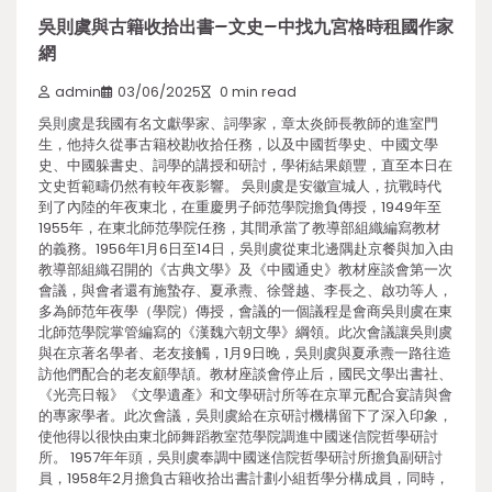
吳則虞與古籍收拾出書–文史–中找九宮格時租國作家
網
admin
03/06/2025
0 min read
吳則虞是我國有名文獻學家、詞學家，章太炎師長教師的進室門
生，他持久從事古籍校勘收拾任務，以及中國哲學史、中國文學
史、中國躲書史、詞學的講授和研討，學術結果頗豐，直至本日在
文史哲範疇仍然有較年夜影響。 吳則虞是安徽宣城人，抗戰時代
到了內陸的年夜東北，在重慶男子師范學院擔負傳授，1949年至
1955年，在東北師范學院任務，其間承當了教導部組織編寫教材
的義務。1956年1月6日至14日，吳則虞從東北邊隅赴京餐與加入由
教導部組織召開的《古典文學》及《中國通史》教材座談會第一次
會議，與會者還有施蟄存、夏承燾、徐聲越、李長之、啟功等人，
多為師范年夜學（學院）傳授，會議的一個議程是會商吳則虞在東
北師范學院掌管編寫的《漢魏六朝文學》綱領。此次會議讓吳則虞
與在京著名學者、老友接觸，1月9日晚，吳則虞與夏承燾一路往造
訪他們配合的老友顧學頡。教材座談會停止后，國民文學出書社、
《光亮日報》《文學遺產》和文學研討所等在京單元配合宴請與會
的專家學者。此次會議，吳則虞給在京研討機構留下了深入印象，
使他得以很快由東北師舞蹈教室范學院調進中國迷信院哲學研討
所。 1957年年頭，吳則虞奉調中國迷信院哲學研討所擔負副研討
員，1958年2月擔負古籍收拾出書計劃小組哲學分構成員，同時，