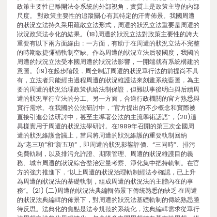
政策主要性已離開法令系統的外部視角，實質上是政策主導的內部
尺度。 對政策主要性的追蹤關心有其特定的汗青佈景。我國周遭
的狀況立法持久采用疏散立法形式，周遭的狀況立法重要是周遭的
狀況政策法令化的結果。(18)周遭的狀況立法對政策主要性的誇大
重要有以下兩方面緣由：一方面，有助于在周遭的狀況立法不完整
的時期敏捷彌補軌制空缺。作為周遭的狀況立法后發國度，我國的
周遭的狀況立法受本國周遭的狀況法影響，一開端就有系統構建的
意圖。(19)在起步階段，周全制訂周遭的狀況單行法的前提尚不具
有，立法者只能經由過程周遭的狀況維護法來刻畫系統藍圖，為主
要的周遭的狀況治理政策供給法制保證，但難以事後明白與后續周
遭的狀況單行立法的分工。另一方面，合適行政機關的官方熟悉與
實行需求。在我國的公法研討中，“官方提出的不少概念和實際被
直接引進公法研討中，甚至主導著公法的主流學術話語”，(20)這
異樣實用于周遭的狀況法學研討。在1989年召開的第三次全國周
遭的狀況維護會議上，當局將周遭的狀況維護的重要軌制回納
為“老三項”和“新五項”，即周遭的狀況影響評價、“三同時”、排污
免費軌制，以及排污允許證、期限管理、周遭的狀況維護目的義
務、城市周遭的狀況綜合整治定量考察、淨化集中把持軌制。在官
方的強力推進下，“以上周遭的狀況治理軌制經法令確認，已上升
為周遭的狀況法的基礎軌制，組成周遭的狀況法的主體內在的事
務”。(21) (二)周遭的狀況法典編輯佈景下傳統熟悉的缺乏 在周遭
的狀況法典編輯的佈景下，對周遭的狀況法基礎軌制的傳統熟悉亟
待反思。法典化的焦點是法令規范的系統化，法典編輯需求從單行