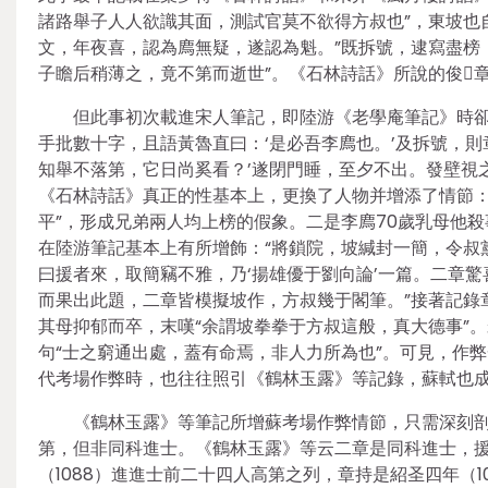
諸路舉子人人欲識其面，測試官莫不欲得方叔也”，東坡也
文，年夜喜，認為廌無疑，遂認為魁。”既拆號，逮寫盡榜
子瞻后稍薄之，竟不第而逝世”。《石林詩話》所說的俊
但此事初次載進宋人筆記，即陸游《老學庵筆記》時卻
手批數十字，且語黃魯直曰：‘是必吾李廌也。’及拆號，則
知舉不落第，它日尚奚看？’遂閉門睡，至夕不出。發壁視之
《石林詩話》真正的性基本上，更換了人物并增添了情節：
平”，形成兄弟兩人均上榜的假象。二是李廌70歲乳母他
在陸游筆記基本上有所增飾：“將鎖院，坡緘封一簡，令叔
曰援者來，取簡竊不雅，乃‘揚雄優于劉向論’一篇。二章
而果出此題，二章皆模擬坡作，方叔幾于閣筆。”接著記錄
其母抑郁而卒，末嘆“余謂坡拳拳于方叔這般，真大德事”
句“士之窮通出處，蓋有命焉，非人力所為也”。可見，作
代考場作弊時，也往往照引《鶴林玉露》等記錄，蘇軾也成
《鶴林玉露》等筆記所增蘇考場作弊情節，只需深刻
第，但非同科進士。《鶴林玉露》等云二章是同科進士，
（1088）進進士前二十四人高第之列，章持是紹圣四年（