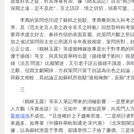
急進好名之徒，對其厚看有加。據《師友談記》自言“廌少
深期之遠，定不及此”，言之諄諄，情之切切，傾慕可鑒。
李廌的策問也印證了蘇軾之批駁。李廌餐與加入科考
準。其《范太史言人君之政令非天之時氣》回想昔時科考策
要尋求虛文好古、奏祥作頌的表面富麗。此策問片斷之所
加之省試策問與太史公所講月令年夜致相當，策問所對，
公正公道。《鶴林玉露》等虛擬轉嫁故事是出于對李廌的同
優于揚雄》等文，與其知貢舉時出題《揚雄優于劉向》很
雄《法言·問道》比擬闡述，又引老子語云揚雄不識道，與
之辭。但因文獻闕掉，方叔策問只留下自認為出色之結論
與蘇文相較，其結論正如蘇軾所批駁“過相掩飾”，反顯“才識
三
《鶴林玉露》等宋人筆記帶來的消極影響：一是歷來
人方鵬《斥責余談》云：元祐中，東坡知貢舉，向其門人方
聚會場地
不成也。”“且使權奸之子趨奉而進。”二是研討
來越多。如專著《中國科舉軌制通史·宋代卷》《北宋館閣
據，以為蘇軾泄題于李廌，卻讓章惇二子撿了廉價。三是