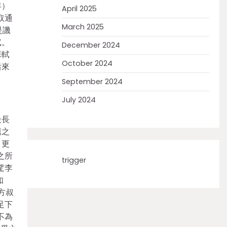
年）
April 2025
取通
March 2025
是譏
軾。
December 2024
蘇軾
October 2024
后來
September 2024
July 2024
最長
薦之
，更
之所
trigger
騭李
如
方叔
足下
不為