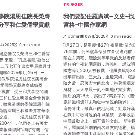
TRIGGER
學院湯恩佳院長榮膺
我們要記住羅廣斌–文史-找
分享和仁愛儒學貢獻
宮格-中國作家網
admin
03/11/2025
0 min read
04/2025
0 min read
11月27日，是重慶“11·27年夜屠戮”留
75年前，公民黨革命派在倉促逃跑前
湯恩佳院長榮膺三和仁愛儒
禁在白第宅、殘餘洞等牢獄的反動者
 來源：“孔圣書院”微信公
猖狂的年夜範圍屠戮，許曉軒、譚沈
子二五七五年歲次甲辰臘月廿
國志等近200人被殺戮，僅羅廣斌等3
2025年1月25日 —
出牢房出險。三天后，重慶束縛。 羅
港儒教學院湯恩佳院長榮膺會
險之后，忍著宏大的悲哀，拖著極端
仁愛儒學貢獻終身成績獎
身材，天天早晨一刻不斷地伏案疾書
1日下戰書，受三和共享空間國
險后的第28天，寫出了2萬多字的《關
三和仁愛文明基金會會長張
慶組織損壞顛末和獄中情況的陳述》
，噴鼻港儒教學院湯恩佳院
這份陳述，最真正的地記載了紅巖好
蒞臨深圳三和國際并在華泰
在獄中可歌可泣的斗爭業績，多年以
間交通。 湯恩佳院長和張
中國反動史上一部可貴的文獻。 新中
2004年，他們身上有著太
后，羅廣斌與別的兩名獄友劉德彬、
業報國都與“印刷”有關，儒
合著頒發了獄中斗爭回想錄《圣潔的