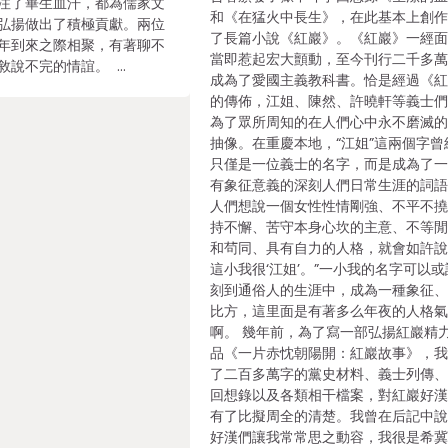
注了畢生血汗，都為儒家文
和《在猛火中長生》，在此基本上創
弘揚做出了積極貢獻。兩位
了長篇小說《紅巖》。《紅巖》一經
年到來之際相聚，有著聊不
當即惹起宏大顫動，至今刊行二千多
敘說不完的情誼。 …
成為了愛國主義教科書。恰是經過《
的傳佈，江姐、陳然、許曉軒等義士
為了眾所周知的在人們心中永不磨滅
抽像。在重慶本地，“江姐”這兩個字曾
只僅是一位義士的名字，而是成為了
有象征意義的深刻人們日常生涯的詞
人們想說一個女性性情剛強、不平不
持不懈、苦守本身心坎的主意、不等
和茍同、具有自力的人格，就會如許說
這小我很‘江姐’。”一小我的名字可以
刻到通俗人的生涯中，成為一種象征
比方，這里面是有著多么年夜的人格
啊。 幾年前，為了寫一部弘揚紅巖精
品《一片赤忱朝陽開：紅巖故事》，
了二百多萬字的黨史材料、義士列傳
回想錄以及各類相干檔案，對紅巖好
有了比擬周全的清楚。我曾在后記中
好漢們讓我常常思之動容，我很是希