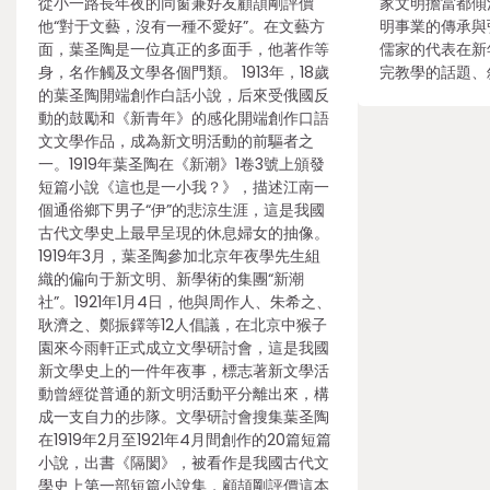
從小一路長年夜的同窗兼好友顧頡剛評價
家文明擔當都傾
他“對于文藝，沒有一種不愛好”。在文藝方
明事業的傳承與
面，葉圣陶是一位真正的多面手，他著作等
儒家的代表在新
身，名作觸及文學各個門類。 1913年，18歲
完教學的話題、
的葉圣陶開端創作白話小說，后來受俄國反
動的鼓勵和《新青年》的感化開端創作口語
文文學作品，成為新文明活動的前驅者之
一。1919年葉圣陶在《新潮》1卷3號上頒發
短篇小說《這也是一小我？》，描述江南一
個通俗鄉下男子“伊”的悲涼生涯，這是我國
古代文學史上最早呈現的休息婦女的抽像。
1919年3月，葉圣陶參加北京年夜學先生組
織的偏向于新文明、新學術的集團“新潮
社”。1921年1月4日，他與周作人、朱希之、
耿濟之、鄭振鐸等12人倡議，在北京中猴子
園來今雨軒正式成立文學研討會，這是我國
新文學史上的一件年夜事，標志著新文學活
動曾經從普通的新文明活動平分離出來，構
成一支自力的步隊。文學研討會搜集葉圣陶
在1919年2月至1921年4月間創作的20篇短篇
小說，出書《隔閡》，被看作是我國古代文
學史上第一部短篇小說集，顧頡剛評價這本