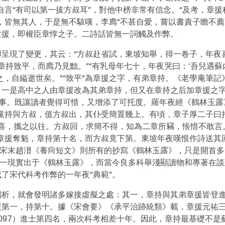
自言“有司以第一拔方叔耳”，對他中榜非常有信念。“及考，章援
，皆無其人，于是無不駭嘆，李廌“不甚自愛，嘗以書責子瞻不薦
章援，即權臣章惇之子。二詩話皆無一詞觸及作弊。
呈現了變更，其云：“方叔赴省試，東坡知舉，得一卷子，年夜
章持致平，而廌乃見黜。”“有乳母年七十，年夜哭曰：‘吾兒遇蘇
，自縊逝世矣。”“致平”為章援之字，有弟章持。《老學庵筆記
一是高中之人由章援改為其弟章持，但又在章持之后加章援之字
殺事。既讓讀者覺得可惜，又增添了可托度。羅年夜經《鶴林玉露
黨持與方叔，值方叔出，其仆受簡置幾上。有頃，章子厚二子曰
驚喜，攜之以往。方叔回，求簡不得，知為二章所竊，悵惜不敢言
章援奪魁，章持第十名，而方叔竟下第。東坡年夜嘆恨作詩送其
。宋末趙溍《養疴短文》則所有的抄寫《鶴林玉露》，只是開首多
弊一現實出于《鶴林玉露》，而當今良多科舉淺顯讀物和專著在談
了宋代科考作弊的一年夜“典範”。
剖析，就會發明諸多嫁接虛擬之處：其一，章持與其弟章援皆登
援第一，持第十。據《宋會要》《承平治跡統類》載，章援元祐
1097）進士第四名，兩次科考相差十年。因此，章持最基礎不是