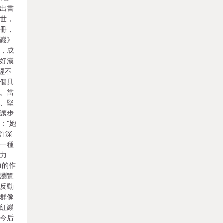
作出書
面世，
萬冊，
紅巖》
們，成
的好漢
經不
一個具
語。當
撓、堅
閒讓步
：“她
或許深
、一種
氣力
力的作
我瀏覽
、反動
漢群像
說紅巖
冀今后