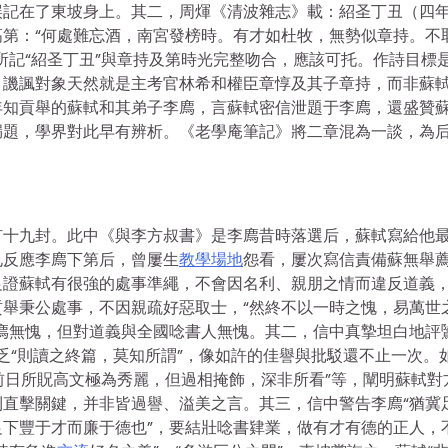
誤記在了東坡身上。其二，周煇《清波雜志》載：紹圣丁丑（四
第：“何處難忘酒，南宮發榜時。有才如杜牧，無勢似章持。不
所記“紹圣丁丑”與章持及第時光完整吻合，應該可托。作詩目標
。譏諷對象天然就是主考官林希和權臣章惇及其子章持，而非蘇
年知貢舉的蘇軾和其弟子李廌，言蘇軾密信泄題于李廌，還盛贊
漏題，學界對此早有辨析。《老學庵筆記》將二章混為一談，為
有十九封。此中《與李方叔書》是李廌昔時落選后，蘇軾寫給他
札反應李廌下第后，曾屢生
教學場地
怨看，屢次寫信責備蘇無舉
足證蘇軾有很強的處事準繩，不會因名利、親朋之情而違反道義
舉秉公處事，不因親疏好惡取士，“然終不以一時之愧，易萬世
廌無愧，但對道義與全國唸書人無愧。其二，信中真摯坦白地評
缺乏“則讀之終篇，莫知所謂”，像如許的佳譽與批駁還不止一次。
“前日所貺高文極為秀麗，但過相掩飾，深非所看”等，闡明蘇軾對
直擊關鍵，并非皆過譽、溢美之言。其三，信中警告李廌“猶冀
下豐于才而廉于德也”，要結壯唸書肄業，做有才有德的正人，