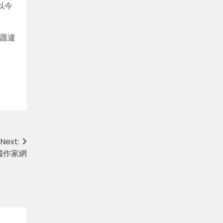
以今
愿違
Next:
國作家網