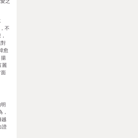
非愛之
水
，不
想，
絕對
韓愈
、揚
富麗
方面
如明
為，
傳越
力證