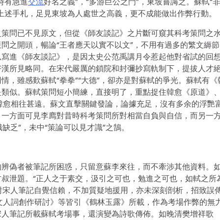
時有急進
交流
好名之義”，“多游巨公之門”，東坡嘗誨之。蘇軾“
上述手札，足見東坡為人處世之高義，更不成能做出作弊行動。
之策問已不見原文，但從《師友談記》之片斷可窺其科考策問之
問之開頭，暢論“王者應天以實不以文”，不用有過多的繁文縟節
以寫進《師友談記》，是因太史公范禹講月令惹起他對省試的回
好漢所見略同。在宋代嚴厲的鎖院和封彌抄寫軌制下，提拔人才
情，雖感歎蘇軾“拳拳”“大德”，卻亦是對蘇軾的爭光。蘇軾有《
是類似。蘇軾策問短小簡練，直接明了，重點捉住韓愈《原道》
韓愈相往甚遠。蘇文直擊關鍵發論，論據充足，沒有多余的浮艷
，一方面可見李廌對昔時科考策問所對相當自負與自信，而另一
缺乏”，未中“策論可以見才識”之鵠。
的辨偽者被筆記所困惑，只留意蘇李來往，而不牽涉其他資料。
叔泄題。“正人之于素交，汲引之可也，勉進之可也，如軾之所
者對宋人筆記自覺信賴，不加質疑地援用，亦未深刻剖析，招致誤
文人詞創作研討》等皆引《鶴林玉露》所載，作為考場作弊的無
宋人筆記所載蘇軾考場事，還演變為詩歌傳佈。如晚清樊增祥歌