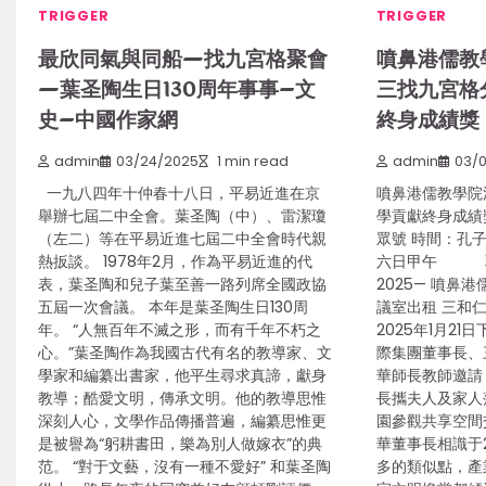
TRIGGER
TRIGGER
最欣同氣與同船—找九宮格聚會
噴鼻港儒教
—葉圣陶生日130周年事事–文
三找九宮格
史–中國作家網
終身成績獎
admin
03/24/2025
1 min read
admin
03/
一九八四年十仲春十八日，平易近進在京
噴鼻港儒教學院
舉辦七屆二中全會。葉圣陶（中）、雷潔瓊
學貢獻終身成績獎
（左二）等在平易近進七屆二中全會時代親
眾號 時間：孔
熱扳談。 1978年2月，作為平易近進的代
六日甲午 耶穌
表，葉圣陶和兒子葉至善一路列席全國政協
2025— 噴鼻
五屆一次會議。 本年是葉圣陶生日130周
議室出租 三和
年。 “人無百年不滅之形，而有千年不朽之
2025年1月2
心。”葉圣陶作為我國古代有名的教導家、文
際集團董事長、
學家和編纂出書家，他平生尋求真諦，獻身
華師長教師邀請
教導；酷愛文明，傳承文明。他的教導思惟
長攜夫人及家人
深刻人心，文學作品傳播普遍，編纂思惟更
園參觀共享空
是被譽為“躬耕書田，樂為別人做嫁衣”的典
華董事長相識于
范。 “對于文藝，沒有一種不愛好” 和葉圣陶
多的類似點，產