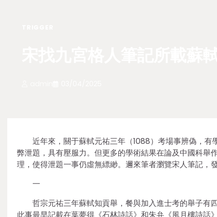
TRIGGER
宋找九宮格人筆記所載蘇軾
admin
03/04/2025
近年來，關于蘇軾元祐三年（1088）考場事辨偽，
弊泄題，具有壓服力。但更多的學術結果在論及中國科舉
理，使得泄題一事仍虛無縹緲。邇來筆者瀏覽宋人筆記，
一
哲宗元祐三年蘇軾知貢舉，餐與加入進士考的舉子有
此事最早記載在葉夢得《石林詩話》和朱弁《風月樓詩話》