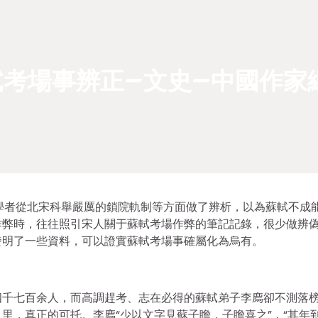
考場事辨正–文史–中國作家
有學者從北宋科舉嚴厲的鎖院軌制等方面做了辨析，以為蘇軾不成
作弊時，往往照引宋人關于蘇軾考場作弊的筆記記錄，很少做辨
發明了一些資料，可以證實蘇軾考場事確屬化為烏有。
四千七百余人，而高調趕考、志在必得的蘇軾弟子李廌卻不測落
里，真正的可托。李廌“少以文字見蘇子瞻，子瞻喜之”，“其年