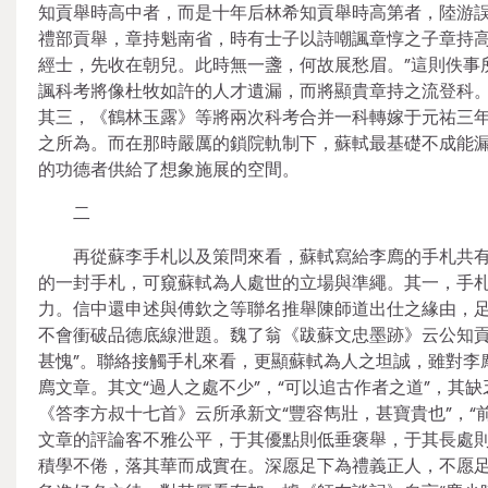
知貢舉時高中者，而是十年后林希知貢舉時高第者，陸游
禮部貢舉，章持魁南省，時有士子以詩嘲諷章惇之子章持高
經士，先收在朝兒。此時無一盞，何故展愁眉。”這則佚事
諷科考將像杜牧如許的人才遺漏，而將顯貴章持之流登科
其三，《鶴林玉露》等將兩次科考合并一科轉嫁于元祐三
之所為。而在那時嚴厲的鎖院軌制下，蘇軾最基礎不成能
的功德者供給了想象施展的空間。
二
再從蘇李手札以及策問來看，蘇軾寫給李廌的手札共
的一封手札，可窺蘇軾為人處世的立場與準繩。其一，手
力。信中還申述與傅欽之等聯名推舉陳師道出仕之緣由，
不會衝破品德底線泄題。魏了翁《跋蘇文忠墨跡》云公知貢
甚愧”。聯絡接觸手札來看，更顯蘇軾為人之坦誠，雖對李
廌文章。其文“過人之處不少”，“可以追古作者之道”，其
《答李方叔十七首》云所承新文“豐容雋壯，甚寶貴也”，
文章的評論客不雅公平，于其優點則低垂褒舉，于其長處則
積學不倦，落其華而成實在。深愿足下為禮義正人，不愿足