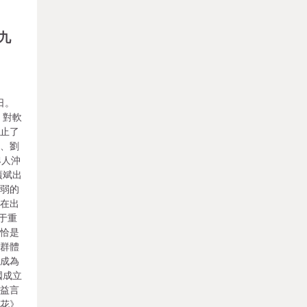
九
念日。
，對軟
停止了
明、劉
4人沖
廣斌出
衰弱的
。在出
于重
。恰是
漢群體
后成為
國成立
楊益言
血花》