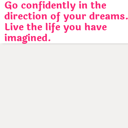
Go confidently in the
Skip
to
direction of your dreams
content
Live the life you have
imagined.