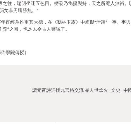
懷之往，端明坐迷五色目。榜發乃雋援與持，天之所廢人無術。
弱女非男聊勝無。”
年夜經為推重其大德，在《鶴林玉露》中虛擬“泄題”一事。事與
作弊”之累，也足以令古人警誡了。
傳佈學院傳授）
讀元宵詩詞找九宮格交流 品人世炊火–文史–中