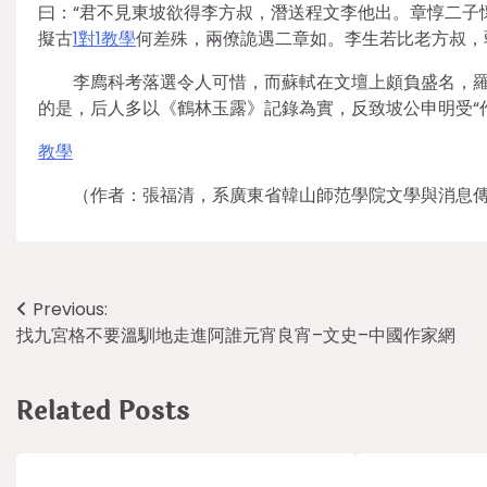
曰：“君不見東坡欲得李方叔，潛送程文李他出。章惇二子
擬古
1對1教學
何差殊，兩僚詭遇二章如。李生若比老方叔，
李廌科考落選令人可惜，而蘇軾在文壇上頗負盛名，羅
的是，后人多以《鶴林玉露》記錄為實，反致坡公申明受“
教學
（作者：張福清，系廣東省韓山師范學院文學與消息
Post
Previous:
找九宮格不要溫馴地走進阿誰元宵良宵–文史–中國作家網
navigation
Related Posts