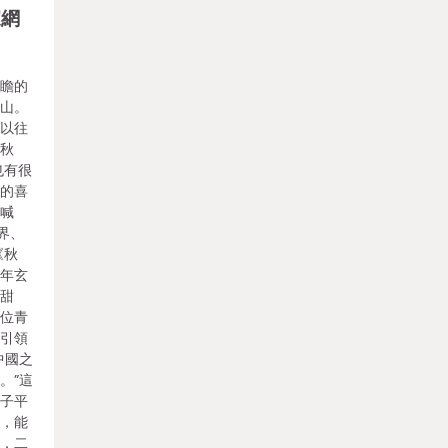
家網
前瞻的
青山。
干以往
《秋
也有很
夜的喜
，喊
界、
《秋
六年玄
黑甜
五位青
將引領
中國之
。”這
梯子平
里，能
時，二