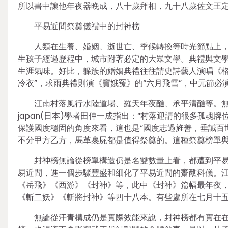
所以書中讓他年夜器晚成，八十歲拜相，九十八歲佐文王
平易近間祭奠儀禮中的封神榜
人類在生養、婚姻、逝世亡、季候轉換等時光節點上
生孩子經過歷程中，城市附著必定的大眾文學。典禮與文
生涯氣味。好比，躲族的婚姻典禮往往請史詩藝人演唱《格
冷衣”，求雨典禮則演《竇娥冤》的“六月飛雪”，中元節必
江南村落風行水陸道場、羅天年夜醮、承平清醮等。
japan(日本)學者田仲一成指出：“村落迎請的很多孤
保護國度穩固的角度來看，這也是“國度志過旌善，垂誡百
不分甲方乙方，馬革裹屍都是值得祭奠的。這種祭奠榜單
封神榜無論從榜單構造仍是名雙數量上看，都遭到平
易近間，進一個步驟豐盛和細化了平易近間的齋醮科儀。
《岳飛》《西游》《封神》等，此中《封神》篇幅最年夜
《斬二妖》《斬將封神》等四十八本。有些處所在七月十
無論從汗青構成仍是實際效能來說，封神榜都有實在