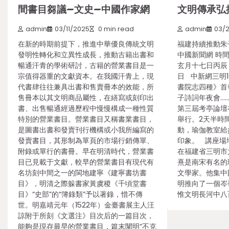
間書目芻議–文史–中國作家網
文明傳承弘
admin
03/11/2025
0 min read
admin
03/
在新的時期前提下，推進中華優良傳統文明
福建持續推動朱
發明性轉化和立異性成長，推動古籍出書和
中國新聞網 時
暢通汗青的學術研討，古籍的營業書目是一
玄月十七日丙辰
宗值得器重的文獻資本。在我國汗青上，現
日 中新網三明1
代書肆往往兼具出書和售賣冊本的效能，所
書院志四種》首
售冊本以其文明商品屬性，在繕寫或刻印出
子詩詞年夜會……
書、出售暢通經過歷程中慢慢構成一種性質
第三屆考亭論壇
特別的營業書目。營業書目又稱書業書目，
舉行。2天半時
是圖書出書和發賣刊行機構或小我所編寫的
動，瑜伽教室給
發賣書目，其形制為單頁的市場行銷傳單、
印象。 講座場
附錄或單行的書冊。早在明清時代，營業書
在福建省三明市
目已見載于文獻，較早的營業書目有現代有
熹是南宋有名的
名坊刻中間之一的閩地建寧《建寧書坊書
文學家。他集中
目》，明清之際躲書家黃虞稷《千頃堂書
明推向了一個岑
目》“史部”的“簿錄類”予以著錄，惜不傳
惟文明長河中八
世。明嘉靖元年（1522年）金臺書展主人汪
諒附于所刻《文選注》目次后的一篇目次，
能夠是現存最早的營業書目，篇末闡明“不克