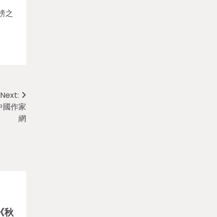
榜之
Next:
中國作家
網
《秋