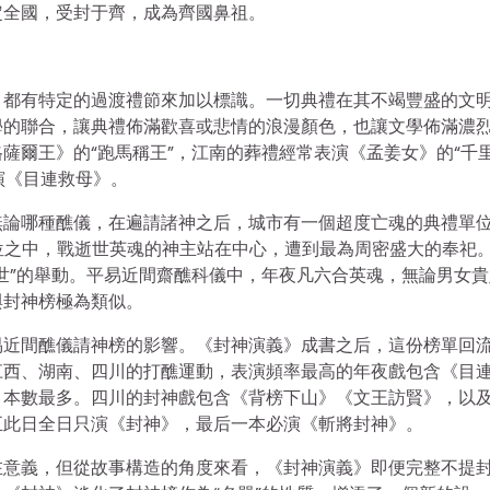
定全國，受封于齊，成為齊國鼻祖。
，都有特定的過渡禮節來加以標識。一切典禮在其不竭豐盛的文
學的聯合，讓典禮佈滿歡喜或悲情的浪漫顏色，也讓文學佈滿濃
薩爾王》的“跑馬稱王”，江南的葬禮經常表演《孟姜女》的“千
演《目連救母》。
無論哪種醮儀，在遍請諸神之后，城市有一個超度亡魂的典禮單
魂牌位之中，戰逝世英魂的神主站在中心，遭到最為周密盛大的奉祀。
世”的舉動。平易近間齋醮科儀中，年夜凡六合英魂，無論男女貴
與封神榜極為類似。
易近間醮儀請神榜的影響。《封神演義》成書之后，這份榜單回
江西、湖南、四川的打醮運動，表演頻率最高的年夜戲包含《目
，本數最多。四川的封神戲包含《背榜下山》《文王訪賢》，以
五此日全日只演《封神》，最后一本必演《斬將封神》。
在意義，但從故事構造的角度來看，《封神演義》即便完整不提