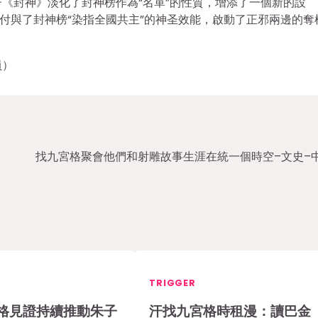
《封神》淡化了封神榜作為“名單”的性質，增添了一個新的設
就付與了封神榜“染指全國共主”的神圣效能，啟動了正邪兩邊的奪
員）
找九宮格聚會他們和射雕故事生涯在統一個時空–文史–
TRIGGER
格見證持續推動朱子
汗找九宮格時租漫：讀巴金