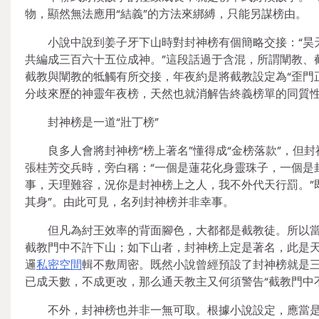
物，顯然無法應用“結義”的方法來綁縛，只能另謀榜由。
小說中說到姜子牙下山時對封神榜有個簡略交接：“昊
共編成三百六十五位成神。”這段話過于含混，所謂闡教、
截教與闡教的牴觸有所交接，年夜約是將截教設定為“歪門
分歧來歷的神靈年夜榜，天然也就消解告終義榜單的同質
封神榜是一道“壯丁榜”
良多人會將封神榜“榜上著名”懂得成“金榜落款”，
張桂芳交兵時，旁白稱：“一個是蓮花化身靈珠子，一個是
事，天理難容，況你是封神榜上之人，我不外代天行罰。”
其身”。由此可見，名列封神榜并非幸事。
但凡為紂王效率的背面腳色，大都都是截教徒。所以當
截教門中不許下山；如下山者，封神榜上定是著名，此是天
邏
私密空間
輯不敷周密。既然小說曾經預設了封神榜就是
已成天數，不成更改，那么通天教主又何須警告“截教門中
不外，封神榜也并非一無可取。根據小說設定，應當