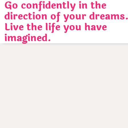
Go confidently in the
Skip
to
direction of your dreams
content
Live the life you have
imagined.