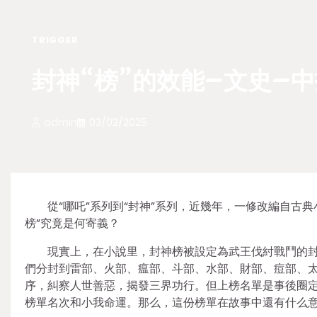
TRIGGER
封神“榜”的效能–文史–
admin
03/02/2025
從“哪吒”系列到“封神”系列，近幾年，一修改編自古
榜”究竟是何寄義？
現實上，在小說里，封神榜被設定為武王伐紂戰鬥的
們分封到雷部、火部、瘟部、斗部、水部、財部、痘部、太
序，糾察人世善惡，揭發三界功行。但上榜名單是事後圈
榜單名次和小我命運。那么，這份榜單在故事中還有什么