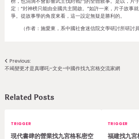
榜，也涓滴不會影響武王伐紂戰鬥的全體敘事。是以，片子
定：“封神榜只能由全國共主開啟。”如許一來，片子故事
爭。從故事學的角度來看，這一設定無疑是勝利的。
（作者：施愛東，系中國社會迷信院文學研討所研討
Post
Previous:
不竭變更才是真哪吒–文史–中國作找九宮格交流家網
navigation
Related Posts
TRIGGER
TRIGGER
現代書肆的營業找九宮格私密空
福建找九宮