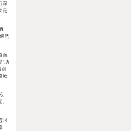
行深
次是
真
偶然
道而
“助
特別
修厥
吒、
面、
庖封
祿，