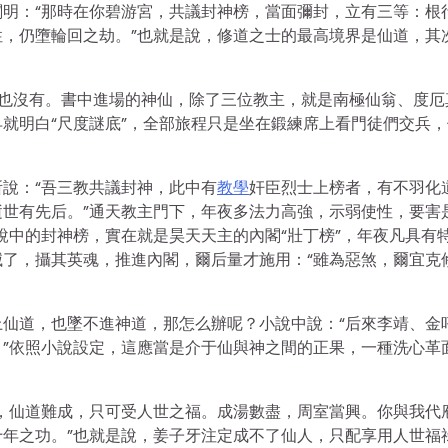
明：“那時在你碧游宮，共議封神榜，當面彌封，立有三等：根
，仍墮輪回之劫。”也就是說，修道之士的最高境界是仙道，其
也沒有。書中進場的神仙，除了三位教主，就是南極仙翁、度厄
就明白“尺度謎底”，全部旅程只是坐在鍛練席上看門徒們交兵，
說：“吾三教共議封神，此中有
教學
奸臣烈士上榜者，有不羽化
世有先后。”通天教主門下，年夜多法力高強，示弱使性，要害是
說中的封神榜，實在就是昊天天主的內閣“壯丁榜”，年夜凡具有
了，攝其英魂，推進內閣，爾后量才施用：“雖為惡煞，爾宜克
仙道，也墜不進神道，那怎么辦呢？小說中說：“后來李靖、金
”依照小說設定，這應當是介于仙與神之間的正果，一種洗心革
，仙道難成，只可受人世之福。成湯數盡，周室當興。你與我代
年之功。”也就是說，姜子牙注定成不了仙人，只配享用人世福