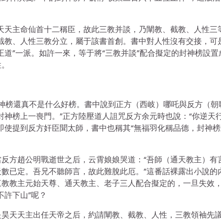
天天主命仙首十二稱臣，故此三教并談，乃闡教、截教、人性三
截教、人性三教分立，屬于該書首創。書中對人性沒有交接，可
正道”一派。如許一來，等于將“三教并談”配合擬定的封神榜設置
性。
但封神榜還真不是什么好榜。書中說到正方（西岐）哪吒與反方（朝
封神榜上一喪門。”正方陸壓道人詛咒反方余元時也說：“你逆天
即使提到反方奸臣聞太師，書中也稱其“無福羽化稱品德，封神榜
反方趙公明戰逝世之后，云霄娘娘哭道：“吾師（通天教主）有
數已定。吾兄不聽師言，故此難脫此厄。”這番話裸露出小說的
三教教主元始天尊、通天教主、老子三人配合擬定的，一旦失效
不許下山”呢？
是昊天天主出任天帝之后，約請闡教、截教、人性，三教領袖先