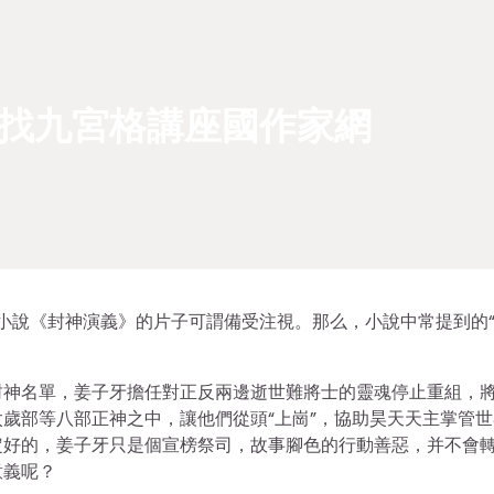
中找九宮格講座國作家網
典小說《封神演義》的片子可謂備受注視。那么，小說中常提到的
封神名單，姜子牙擔任對正反兩邊逝世難將士的靈魂停止重組，
歲部等八部正神之中，讓他們從頭“上崗”，協助昊天天主掌管世
定好的，姜子牙只是個宣榜祭司，故事腳色的行動善惡，并不會
意義呢？