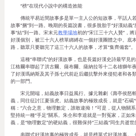
“榜”在現代小說中的構造效能
傳統平易近間故事多是單一主人公的短故事，平話人
故事“捆”到一路。晚期的長篇說書，很多脫胎于“好漢結義”
事“結”到一路。宋末元
教學場地
初的“宋江三十六人贊”，
好漢個別，被三十六人榜單綁縛在一個好漢團體之中。底
路，聽眾只要聽完了這三十六人的故事，才算“集齊備套”。
這種“串聯式”的好漢故事，也是長篇好漢史詩最罕見
江格爾串聯起了洪古爾、薩布爾、薩納拉等十二名雄獅年
了好漢瑪納斯及其子孫七代前赴后繼抗擊外來侵犯者和各
的一部門。
宋元開端，結義故事日益風行。據元雜劇《壽亭侯怒
義，同往征討江夏張虎。結義故事的極致成長，就是“石碣
稱：“六合之意，物理數定，誰敢違拗！”可是，從人物關
堅持統一種“手足”關系。朱仝和李逵就是一對冤家，正如
義，是“物理數定”的硬結義，很難保持“三結義”同生共逝
串聯式好漢故事的極致成長，就是榜單式好漢故事。《