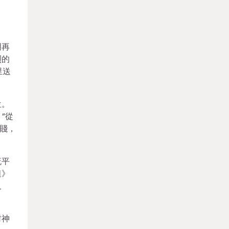
明再
烈的
里送
位。
”從
賤，
流平
連》
及
封神