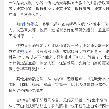
一個品級尺度，小說中借元始天尊與通天教主的對話予以闡
者，成其仙道；根行稍次，成其神道；根行膚淺，成其人性
神道，再次是人性。
那
1對1教學
么，修羽化道的都有哪些人呢？小說中一個
人、太乙真人等，他們一進場就是修仙導師的級別，並且早
下場指導一二。
依照書中的設定，神道比仙道次一等，正如通天教主所
成神道
交流
者，各有深淺厚薄，彼此緣分，故神有尊卑，逝
紂為虐”，所以進不了仙道，只能止步于神道。說白了，小
才幹的杰誕生靈，無論人獸、無論善惡，先將他肉身給覆滅
職，毋得再肆兇鋒。”
其他如楊戩之流，法力高強，態度也正，可是既升不上
木吒、哪吒、楊戩、韋護、雷震子，此七人俱是肉身成圣。
超凡進圣的修為境界。
書中唯有姜子牙最為命苦。元始天尊說：“你生來命薄
神，下山攙扶幫助明主，身為將相，也不枉你上山修行四十