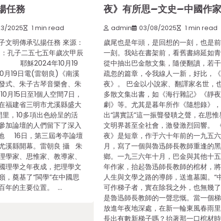
揚任務
夜》有所思–文史–中國作
23/2025
1 min read
admin
03/08/2025
1 min read
子文明傳承弘揚任務 來源：
歲尾也是年頭，是回想的一刻，也是
間：孔子二五七五年歲次甲辰
一刻。我站在書架前，看舊書綿延如
 耶穌2024年10月19
從中抽出巴金散文集，隨便翻讀，若
0月19日電(雷朝良)《南溪
疏忽的篇章，令我線人一新，好比，
發式、朱子古琴音樂會、朱
夜》。 巴金以小說家、翻譯家名世，
10月15日至1個人空間7日，
多散文集出書，如《海行雜記》《靜
在福建省三明市尤溪縣盛大
劇》等。尤其是暮年所作《隨想錄》
間里，10多項出色紛呈的活
出“講實話”這一振聾發聵之聲，在思惟
參加論壇的人們留下了深入
文明界甚至全社會，激發激烈回響。 
地 16日，第三屆考亭論壇
夜》是短章，作于六十年前的一九五
尤溪縣開幕。雷朝良 攝 朱
月，寫了一個與魯迅師長教師重逢的
理學家、思惟家、教導家、
鄉。一九三六年十月，巴金與其他十
國理學之年夜成，把理學文
年作家，抬起魯迅師長教師的棺材，
嶺，奠基了“閩學”在中國思
人生與文學之路的導師，送進墓園。“
百年的主要位置。 …
可作梯子者，實在除我之外，也無幾了
是魯迅師長教師的一聲悲慨。當一個
放進年夜地深處，在新一輪東風春雨
長出有數新梯子嗎？抬著那一口棺材