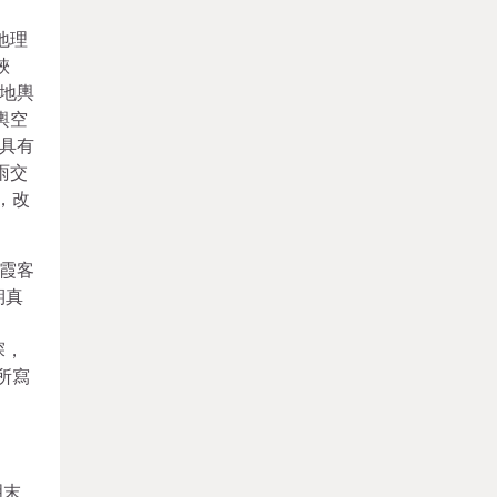
地理
峽
地輿
輿空
具有
雨交
，改
霞客
期真
探，
所寫
明末