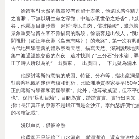
徐霞客對天然的觀賞沒有逗留于表象，他還以感性精力
之杳渺，下無以研生命之深微，中無以砥世俗之紛沓”，地
谷，他愿意目測步量，起誓“漫以血肉，償彼險峻”，攀危
景象重要逗留在客不雅描寫的階段，徐霞客超出後人，“跳
間視野（如汪年夜淵《島夷志略》）的老路”，第一次有興
古代地輿學意義的體系察看天然、描寫天然、深刻說明地輿
集中渡過溫飽交煎的永夜，這才找到了“三分石”分水嶺，
正了時人所以為的“一出廣東，一出廣西，一下九疑為瀟水
他探討喀斯特意貌的成因、特征、分布等，指出巖洞是
對巖溶地貌的迷信考核和剖析，比歐洲地質學家要早150至2
正的喀斯特學家和洞窟學家”。此外，他尊敬威望，但不平
也”。保持“足勘目驗”，目睹為實，踏踏實實。實行出真
指出長江真正的泉源不是岷江而是金沙江。李約瑟評價“他
的考核記載”。
漫以血肉，償彼冷熱
徐霞客不只記錄了山水河道、巖洞湖泊，還有旅途中