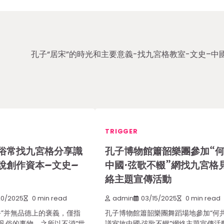
孔子“居宋”的時光和主要意義-找九宮格教室-文史–中
TRIGGER
俗常找九宮格分享識
孔子博物館簫韶樂團參加“
說創作資本–文史–
中國·弦歌不輟”網找九宮格
絡主題宣傳活動
20/2025
0 min read
admin
03/15/2025
0 min read
俗”并無品德上的褒義，僅指
孔子博物館簫韶樂團舞蹈場地參加“何
凡俗的事物。之所以不消“世
議室故中國·弦歌不輟”網絡主題宣傳活