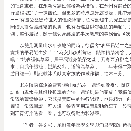
的社會畫卷。在永新有劉姓儒者為其借宿，在永州有窮苦的
行過程增加了一抹熱色。但更多的時辰是身處險境，此中最
——“有遭受匪徒時世人的惶恐掉措，也有船艙中刀光血影
聞僧人拚命護經籍的孤勇，也有石瑤庭以怨報德的無恥”。
例，整部游記，關于他切身經過的事況響馬的事務合計4次
以雙足測量山水年夜地的同時，徐霞客“哀平易近生之
貴州的平易近生疾苦：“為安邦彥所苛虐，踐踏糟踏獨慘，
嘆：“城表裡俱草屋，居平易近亦繁榮之甚，乃粵西府郡之
家，自戊午饑饉，蠻賊交出，遂鞠為草莽，二十年未得生聚
游日誌一》則記載沐氏勛貴家族的作威作福，進木三分。
老友陳函輝說徐霞客“尋山如訪友，遠游如致身”。陳
訪奇山異水是其解脫孤單的方法，遠游則是他完成自我價
常識的荒蠻地帶，它既是實際中的旅行過程，也是精力上
圖譜、常識圖譜。可以說，徐霞客用現實舉動敘寫了一段
到汗青河岸邊看一看，也可取得動力和滋養。
（作者：谷文彬，系湘潭年夜學文學與消息學院副傳