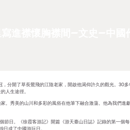
寫進襟懷胸襟間–文史–中國
游冠，分開了草長鶯飛的江陰老家，開啟他渴仰許久的觀光。30多
仕的人生途徑。
險家。秀美的山川和多彩的風俗在他筆下融合激蕩。他為我們進
。
一個節日。《徐霞客游記》開篇《游天臺山日誌》記錄的第一個每
月19日成了中國游玩日。