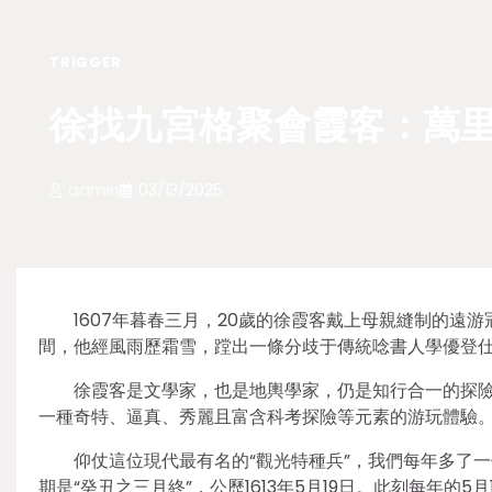
TRIGGER
徐找九宮格聚會霞客：萬里
admin
03/13/2025
1607年暮春三月，20歲的徐霞客戴上母親縫制的遠
間，他經風雨歷霜雪，蹚出一條分歧于傳統唸書人學優登
徐霞客是文學家，也是地輿學家，仍是知行合一的探
一種奇特、逼真、秀麗且富含科考探險等元素的游玩體驗
仰仗這位現代最有名的“觀光特種兵”，我們每年多了
期是“癸丑之三月終”，公歷1613年5月19日。此刻每年的5