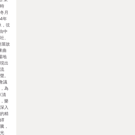
 時
辰冬月
4年
承，弦
，由中
報社、
樹屋故
東曲
場地
展現出
交流
新聲。
會議
器，為
《清
樸，樂
，深入
生的精
演繹
飛騰，
發光