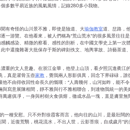
多個多數平易近族的風氣風情，記錄280多小我物。
傳聞有奇怪的山川景不雅，即使是險道、大
瑜伽教室
道、岔路，
逐一游覽。在他看來，被人們稱為“荒山荒水”的很多風景往往是
的感觸感染、精微的察看、感性的剖析，在中國文學史上第一次
，此中還攙雜著大批保存于斯的碑刻佚文、地輿掌故、詩藝茶道
出濃重的文人意趣。在浙江金華，他登上山頂，看夕照沉進衢江
洗，真是濯骨玉壺
家教
，覺我兩人形影俱異，回念下界碌碌，誰
讓他不由得收回性命長久的慨嘆：“人壽幾何，山河如昨，能不令
倆與寫意展陳相間，靜不雅與行不雅相聯合，到達物我統一的美
時萬慮俱凈，一身與村樹火食俱熔，徹成水晶一塊，直是膚里無
人的一種安慰。只不外對徐霞客而言，他向往的山川，是最壯闊的
既莫聞，近復荒翳，桃花流水，不出人世，云影苔痕，自成歲月”的