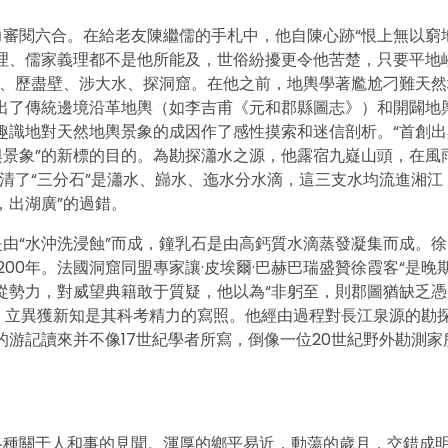
審閱六合。在給老友陳繼儒的手札中，他自陳心跡“恨上無以窮
理、儒家義理都不是他所能及，世俗紛擾更令他苦楚，只要平地
巖、歷盡壁、涉大水、探洞窟。在他之前，地輿學著尷尬刁難天然
出了傳統邊境沿革地輿（如李吉甫《元和郡縣圖志》）和開闢地
趣識地對天然地輿景象的成因作了感性摸索和迷信剖析。“首創出
景象”的新標的目的。為勘探瀟水之源，他露宿九嶷山頭，在風
弄清了“三分石”是瀟水、巋水、迤水分水滴，這三支水均流進湘江
，出湖廣”的過錯。
由“水沖洗浸蝕”而成，鐘乳石是由高鈣質水滴蒸發凝集而成。徐
00年。法國洞窟同盟專家讓·皮埃爾·巴赫巴瑞盛贊徐霞客“是晚
從勢力，對威望典籍敢于質疑，他以為“非躬至，則郡圖猶缺乏憑
知，立異獲新知是其科考精力的寫照。他經由過程對長江泉源的勘
的游記讀來并不像17世紀學者所寫，倒像一位20世紀野外勘測家
各種關于人和事的見聞。渾厚的鄉平易近，動蕩的歲月，交錯成