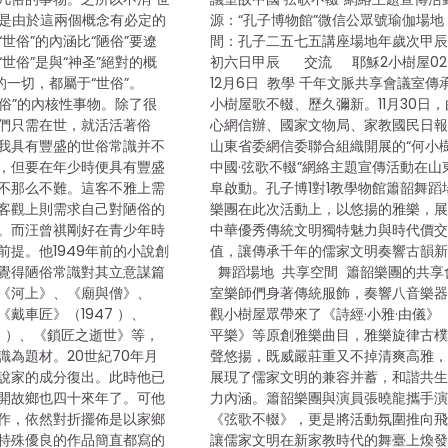
”，是由於這兩個概念有必定的
源：“孔子博物館”微信公眾號瑜伽場地
世俗”的內涵比“陋俗”要遼
間：孔子二五七五講座場地年歲次甲
世俗”是與“神圣”絕對的概
初六日甲辰 交流 耶穌2小樹屋02
的一切，都屬于“世俗”。
12月6日 教學 千年文脈共享會議室傳
世俗”的內核性事物。除了很
小樹屋歌不輟、歷久彌新。11月30日
們只需在世，就活活著俗
心網信辦、國家文物局、家教國民日
我具有豐盛的世俗常識并不
山東省委網信委聯合組織開展的“何小
，但要在年少時便具有豐盛
中國·弦歌不輟”網絡主題宣傳活動在山
不那么不難。這客不雅上需
阜啟動。孔子博1對1教學物館簫韶舞蹈
客觀上則需求自己對陋俗的
樂團在此次活動上，以悠揚的雅樂，
。而汪曾祺剛好在青少年時
中華優秀傳統文明獨特魅力與時代價
前提。他1949年前的小說創
值，讓傳承千年的儒家文明奏響古韻
覺得陋俗常識對其立意謀篇
舞蹈場地 共享空間 簫韶樂團的共享
《河上》、《廟與僧》、
室樂師們身著傳統服飾，奏響八音樂
戴車匠》（1947 ）、
觀小樹屋眾帶來了《詩經·小雅·由儀》
7 ）、《鎖匠之逝世》等，
平樂》等原創雅樂曲目，雅樂旋律古
識為題材。20世紀70年月
聲悠揚，既威嚴莊重又不掉清爽高雅
說家的成分復出。此時他已
展現了儒家文明的兼容并蓄，和諧共
開故鄉也四十來年了。可他
力內涵。簫韶樂團與演員張曉龍攜手
作，依然對折擺佈是以家鄉
《弦歌不輟》，更是將活動氛圍推向
特殊優良的作品簡直都寫的
讓儒家文明在新家教時代的舞臺上煥