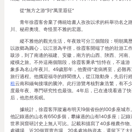
從“無方之游”到“萬里遐征”
青年徐霞客舍棄了傳統唸書人孜孜以求的科舉功名之
川、秘府奧境、奇怪景不雅的宏愿。
縱不雅他的觀光生活，年夜致可分三個階段：明朝萬歷四
以故鄉為圓心，以江浙為半徑，徐霞客開端了他的壯游工作
跋涉，到了南邊的福建、安徽，南方的山西、陜西、河南
縱橫之旅。不外這兩個階段，徐霞客秉承“怙恃在，不遠游
象多為名山年夜川。49歲那年，他覺得“老病將至，必難再
旅行過程。他攜迎福寺的靜聞僧人，從江陰動身，先后行
租
云南和緬甸接壤的騰沖。此行游覽考核對象浩繁，有不
度最年夜、專門研究性也最強。4年后，已在邊境看過了快要
后，他忽然長眠。
據統計，徐霞客萍蹤遍布明天19個省份的100多座城市
他記錄過的山名有650多個，攀緣過的山有140多座；記錄
世界洞窟研討史上無人可比。記載和描寫了40多種農作物、
處礦場、近20個買賣市場、20多處地熱資本，還留下了大