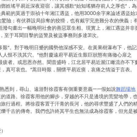
鄧姓瑤平易近深夜迎宿，讓其感歎“始知瑤猶存前人之厚也”，為
典範的莫過于崇禎十年湘江遇盜，他用3000余字來論述遇盜始
的驚險；有伏莽設局掠奪的狡猾，也有戴宇完患難分衣的俠義；
活潑勾畫出一幅晚明社會的善惡眾生相。現實上，湘江遇盜并非
，至于耳聞目擊的盜警及被盜事務則多達31次。
多艱”。對于晚明日蹙的國勢他深感不安。在黃果樹瀑布下，他記
人人恨不洗其穴。”他對慶遠府平易近生艱巨狀態有痛徹心扉之
最疲者。或思恩亦然。聞昔盛時，江北居平易近瀕江瞰流亦不下
，真可哀也。”蒿目時艱，關懷平易近瘼，哀痛之情溢于言表。
氏熟悉到，尋山、遠游對徐霞客有側重要意義——假如說
舞蹈場地
值的道路。徐霞客用他的腳步，穿越的不只是邊境的荒蠻地帶，
的旅行過程。將徐霞客置于汗青的長河，他的尋求豐盛了人們的
震爍千古的傳奇。我們也許終其平生也無法成為徐霞客，但光是
授）