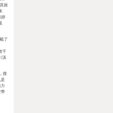
其旅
末
有靜
孤
載了
數千
《滇
，搜
也是
精力
被帶