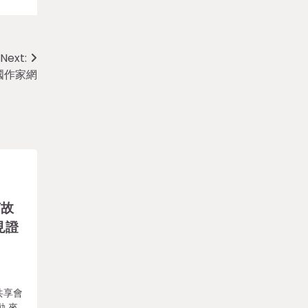
Next:
國作家網
何故
見證
共享會
動 來