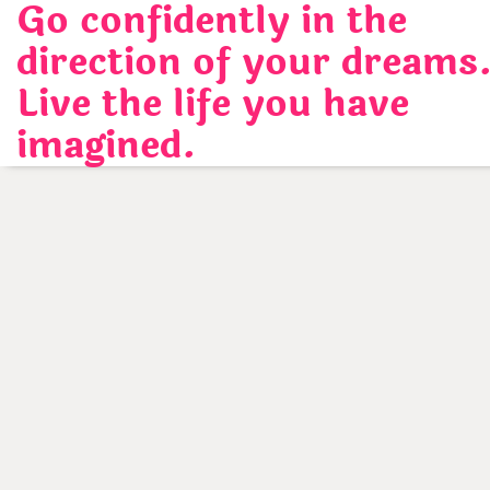
Go confidently in the
Skip
to
direction of your dreams
content
Live the life you have
imagined.