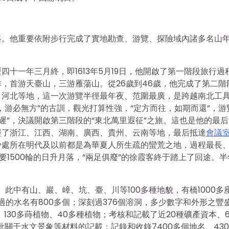
路。他重要依附步行完成了實地勘查、游覽、探險域內諸多名山
十一年三月終，即1613年5月19日，他開啟了第一階段旅行過
，首游天臺山，三游雁蕩山。從26歲到46歲，他完成了第二階
、河北等地，這一次游覽半徑最年夜、范圍最廣，是跨越南北工
，游必無方”的古訓，觀光打算性強，“定方而往，如期而還”，游
遲”，決議開啟第三階段的“東北萬里遐征”之旅。這也是他的最
經了浙江、江西、湖南、廣西、貴州、云南等地，最后抵達
會議
少處所在明代及以前都是為華夏人所生疏的蠻荒之地，過程最長
1500輪的日升月落，“兩足俱廢”的徐霞客終于踏上了回途。半
。此中有山、巖、嶂、坑、臺、川等100多種地貌，有橋1000多
過的水名有800多個；深刻過376個溶洞，多少數字和外形之豐
130多蒔植物、40多種植物；考核和記載了近20種礦產資本、6
批關于水文景象等材料的記載；記錄和收錄7400多個地名、430