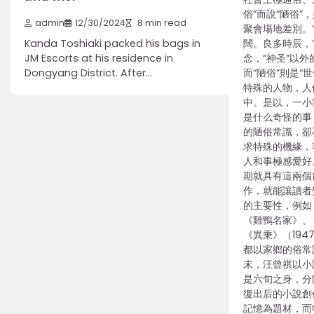
俗”而說“陋俗
admin
12/30/2024
8 min read
聚會場地差別。“
Kanda Toshiaki packed his bags in
闊。良多時辰，“
JM Escorts at his residence in
念，“神圣”以外
Dongyang District. After…
而“陋俗”則是“
特殊的人物，人
中。是以，一小
是什么奇怪的事
的陋俗常識，卻
求特殊的機緣，
人和事極感愛好
期就具有這兩個
作，就能讓讀者
的主要性，例如
《雞鴨名家》、《
《異秉》（194
都以家鄉的俗常
末，汪曾祺以小
是六旬之身，分
復出后的小說創
記憶為題材，而