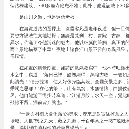
個路橋建筑、730多座寺廟庵不雅；此外，他還記載下30
是山川之游，也是迷信考核
在游覽道路的選擇上，徐霞客凡是走年夜道，但一旦
要想方設法往實地勘探，無論是梵剎、村、書院、古鎮，都
異水，佈滿了令他沉迷的魅力。他以細膩的筆觸、真正的
而全景地描摹了中華年夜地上諸多江山景不雅的奇異風采
俗風情。
在如畫的風景刻畫、如詩的風氣敘寫中，他不時吐露
水之中，寫道：“落日已墜，皓魄繼暉，萬籟盡收，一碧如
此清光！”情形雙繪，使人好像身臨其境。全國美景之多，
秉燭之思耶！”在他的筆下，山有氣勢，水無情懷，白描伎
界。他自龍游至衢州時寫道：“江清月皎，水天一空，覺此
殘餘不留，滿前皆奔騰也。”
“一身與村樹火食俱熔”的尋求，歷來是對宦途掉意之
場域。大批“懸之九天，蔽之九淵，千百年莫之一睹”“遠
景，得以經由過程他的妙筆展現給后人。