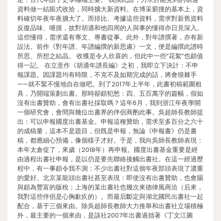
資料做一結賬式收拾，同時擴大新資料。在博采窮搜的基本上，資
料確切年夜年夜擴大了。而排比、考據這些資料，需求對新舊資料
反復品味、咂摸，故對胡適和他四周的人與事的懂得亦日見深入。
這些懂得，需求還有專文、專書從事。此外，對年譜撰著，亦有新
設法。前作《對年譜、年譜編撰的新思慮》一文，便是編撰此譜時
所思、所想之結晶。 收獲是令人欣喜的，但此中一些“花絮”也頗值
得一記。 在立意作《胡適年譜長編》之初，我即立下決計：不申
報課題。因課題均有時限，不克不及如期完成的話，將會很棘手
——就不緊不慢地自在做吧。到了2017年上半年，此書初稿範圍粗
具，乃開端策劃出書。那時卻頗犯愁：四、五百萬字的篇幅，假如
沒有出書贊助，會有出書社採取嗎？這年6月，我到浙江年夜學開
一個研究會，會間與幾位出書界的伴侶商酌此事。吳超師長教師提
出：可以申報國度出書基金。申報這種贊助，需求至多百分之六十
的成稿量，這本不是題目，但既是申報，無論《申報書》仍是書
稿，都應細心預備，像個樣子才好。于是，我向吳師長教師表現：
本年太倉促了，來歲（2018年）再申報。國度出書基金重要是經
由過程出書社申報，是以仍是要先聯絡接觸出書社。在這一經過歷
程中，有一事頗令我不測：不少出書社對這個年夜部頭表現了濃重
的愛好。北京某龍頭出書社甚至表現：即使沒有出書贊助，也會賜
與頗為豐富的版稅；上海的某出書社也幾次來德律風商洽（后來，
我對這些伴侶是心胸歉疚的）。而最后斷定與湖北國民出書社一起
配合，基于三個來由。除吳超師長教師大力推舉和出書社立場積極
外，最主要的一個來由，是該社2007年出書過拙著《丁文江圖