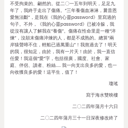
不受拘束的、翩然的。從二〇一五年到明天，足足九
年了，我終于走出了傷痛。“三年養傷血淋淋，曩昔恩
愛無法斷”，是我在《我的心靈password》里寫過的
句子。不外，《我的心靈password》已被冷躲，我
從沒有讓人了解我在“養傷”。傷痛在性命里是一種“淬
煉”，沒顛末傷痛淬煉的人，都是不成熟的。總算“兩
岸猿聲啼不住，輕船已過萬重山”！我熬過去了！明天
的我，很知足，由於，我有一片天！由於，我一直信
任愛！我這個“愛”字，包括很廣，國度、社會、家
庭、伴侶、讀者、粉絲…… 我一向支出良多的愛，也一
向收獲良多的愛！這平生，值了！
瓊瑤
寫于海水雙映樓
二〇二四年蒲月十六日
二〇二四年蒲月三十一日深夜修改終了