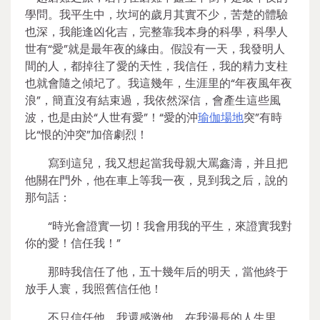
學問。我平生中，坎坷的歲月其實不少，苦楚的體驗
也深，我能逢凶化吉，完整靠我本身的科學，科學人
世有“愛”就是最年夜的緣由。假設有一天，我發明人
間的人，都掉往了愛的天性，我信任，我的精力支柱
也就會隨之傾圮了。我這幾年，生涯里的“年夜風年夜
浪”，簡直沒有結束過，我依然深信，會產生這些風
波，也是由於“人世有愛”！“愛的沖
瑜伽場地
突”有時
比“恨的沖突”加倍劇烈！
寫到這兒，我又想起當我母親大罵鑫濤，并且把
他關在門外，他在車上等我一夜，見到我之后，說的
那句話：
“時光會證實一切！我會用我的平生，來證實我對
你的愛！信任我！”
那時我信任了他，五十幾年后的明天，當他終于
放手人寰，我照舊信任他！
不只信任他，我還感激他，在我漫長的人生里，