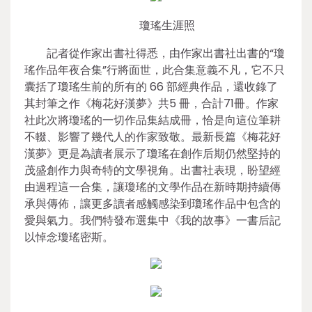
瓊瑤生涯照
記者從作家出書社得悉，由作家出書社出書的“瓊
瑤作品年夜合集”行將面世，此合集意義不凡，它不只
囊括了瓊瑤生前的所有的 66 部經典作品，還收錄了
其封筆之作《梅花好漢夢》共5 冊，合計71冊。作家
社此次將瓊瑤的一切作品集結成冊，恰是向這位筆耕
不輟、影響了幾代人的作家致敬。最新長篇《梅花好
漢夢》更是為讀者展示了瓊瑤在創作后期仍然堅持的
茂盛創作力與奇特的文學視角。出書社表現，盼望經
由過程這一合集，讓瓊瑤的文學作品在新時期持續傳
承與傳佈，讓更多讀者感觸感染到瓊瑤作品中包含的
愛與氣力。我們特發布選集中《我的故事》一書后記
以悼念瓊瑤密斯。