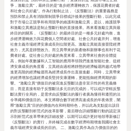
爭，激勵立異”，最終目的是“進步經濟運轉效力，保護花費者好處
和社會公共好處”。作為行動制止法，《反壟斷法》的重要義務是
預防和禁止具有消除限制競爭目標或許後果的壟斷行動，以此完成
對于市場公正競爭和有用競爭的維護和激勵立異，是以，維護競爭
和激勵立異應該是制止壟斷行動的直接後果。再來看激勵立異與最
終目的的關系，《反壟斷法》的最終目的是一種多元好處均衡，進
步經濟運轉效力與花費個人空間者好處、社會公共好處并列，增進
社會主義市場經濟安康成長則位階更高。激勵立異能直接晉陞經濟
效力，尤其是靜態效力。而立異帶來的新產物和新辦事也有利于花
費者好處。從社會公共好處的角度來看，立異帶來社會的全體提
高，例如年夜數據和人工智能的應用率領我們進進智能社會。從經
濟安康成長的角度看，立異經由過程將靜態的經濟輪迴跨越式地帶
進更高階的經濟輪迴而為經濟成長作出直接進獻，同時，立異帶來
的經濟增加也讓經濟成長堅持安康運轉，更能抵御經濟周期的影
響。 “激勵立異”價值目的被寫進反壟斷法盡非宣示性的有意義條
目，而是直接有助于反壟斷法多元目的完成的，可以或許管轄反壟
斷法實行全局的，是需求由反壟斷法的履行者廣為懂得和遵照的法
令準繩和價值目的。本文將聯合數字經濟高速成長的年夜佈景，闡
釋“激勵立異”目的的價值內在和時期特色，并以此為支點提出該目
的對反壟斷剖析范式的改革影響，最后聯合詳細壟斷行動的認定演
示剖析范式改革帶來的詳細改變，以期可以或許更好地領導新修訂
《反壟斷法》的實行，并終極完成在數字經濟時期增進我國社會主
義市場經濟安康成長的目的。 二、激勵立異作為自力價值目的的