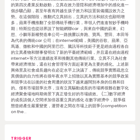
的第四次產業反動啟動，立異在效力晉陞和經濟增加中的感化進一
個步驟凸顯，甚至年夜有跨越生孩子效力和設置裝備擺設效力之
勢。在這個階段，推翻式立異頻出，立異的方法和頻次也顯明增
多，蘋果手機推翻了全部傳統手機行業，率領人們進進智妙手機時
期；特斯拉也從頭界說了智能網聯car ，與來自中國的蔚來、幻
想、小鵬等新權勢造車公司一路挑釁以奔跑、寶馬、豐田、本田等
為代表的傳統car 公司；在internet範疇，美國的谷歌、蘋果、亞
馬遜、微軟和中國的阿里巴巴、騰訊等科技鉅子更是經由過程各自
的立異產物和辦事發明出了新的平臺經濟範疇，并且還在經由過程
internet+等方法連續改革和推翻其他傳統行業。立異不只為社會
帶來經濟增加，還在社會管理等方面起著更為主要的感化。上述新
興佈景及社會成長趨向在必定水平上決議了，傳統競爭實際疏忽立
異價值的自力性將在很年夜水平上招致以其為實際基本的競爭政策
和競爭法在以後的社會周遭的狀況下越來越闊別本身的任務和目
的。僅有市場競爭次序，沒有立異驅動成長的市場將很難在數字化
經濟聚會場地時期佈景下真正發生好的市場績效。 (二)數字經濟
的成長請個人空間求加倍器重立異的感化 在數字經濟中，競爭樣
態曾經產生嚴重變更，運營者之間在市場上的競爭(competition
on the…
TRIGGER