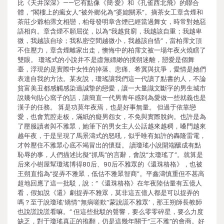
比《天井深深》——它有點像《簡·愛》和《孔雀西北飛》的聯合
體，“閣樓上的瘋女人”被外鄉化為“婆媳關系”。摘茶女工章含煙和
茶莊少爺柏霈文相戀，柏母發明章含煙已經當過舞女，時常對她惡
語相向。章含煙不願屈從，以為“我越貧窮，我越該自重；我越卑
微，我越該自珍；我私密空間越微小，我越該自惜”，當柏霈文頂
不住壓力，章含煙離家出走，懊悔中的柏霈文被一場年夜火燒瞎了
雙眼。 瓊瑤式的小說并不是虛無縹緲的撲朔迷離，戀愛是個舞
臺，浮現的是實際中女性的掉落、悲痛、希冀與抗爭，愛情是她們
表達自我的方法。某友說，瓊瑤讓我們這一代讀了點書的人，不論
貧富美丑都感觸感染過誠摯的戀愛，讓一大量識文斷字的男生城市
說幾句貼心窩子的話，讓簡直一代男青年感到為愛做一些就義也是
漢子的任務。 算是功莫年夜焉，也是好事無量。 但過于依靠戀
愛，也會荒腔走板，滿紙的癡男怨女，不免與實際脫鉤。也許是為
了壓服讀者與不雅眾，她筆下的男女主人公話越來越稠，嗓門越來
越年夜，于是呈現了馬景濤式的怒吼，似乎唯有如許的轟隆雷電，
才幹壓住不雅眾心底不竭冒出的懷疑。 讀瓊瑤小說開端釀成有點
恥辱的事，人們描述比擬“抓馬”的言辭，會說“太瓊瑤了”。就算是
后來小樹屋幫瓊瑤博得80后、90后不雅眾的《還珠格格》，也被
王朔直指為“捉弄不雅眾，低估不雅眾智商”。平鑫濤慎重但不甚高
超地回應了這一批駁，說：“《還珠格格》在年夜陸估量有五億人
看，假如說《還》劇捉弄不雅眾，莫非這五億人都是可以捉弄的
嗎？至于說瓊瑤‘矯情’‘無病嗟歎’‘蒙說謊不雅眾’，那王朔師長教師
也說謊說謊看嘛。” 但這些批駁的聲響，要么零零碎星，要么力度
缺乏，對于瓊瑤真正的推翻，仍是這幾年關于“三不雅”的會商。好