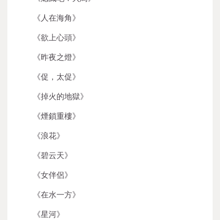
《人在海角》
《欲上心頭》
《昨夜之燈》
《促，太促》
《掉火的地獄》
《煙鎖重樓》
《浪花》
《碧云天》
《女伴侶》
《在水一方》
《星河》