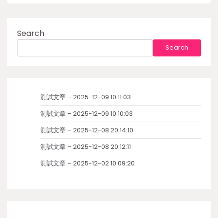
Search
Search
測試文章 – 2025-12-09 10:11:03
測試文章 – 2025-12-09 10:10:03
測試文章 – 2025-12-08 20:14:10
測試文章 – 2025-12-08 20:12:11
測試文章 – 2025-12-02 10:09:20