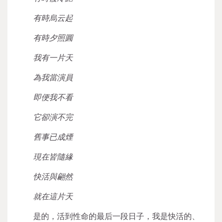
有時烏云起
有時夕照圓
我有一片天
為我當演員
即便我不看
它卻演不完
舊事已成煙
現在皆隨緣
快活與翩然
就在這片天
是的，活到性命的最后一段日子，我是快活的、