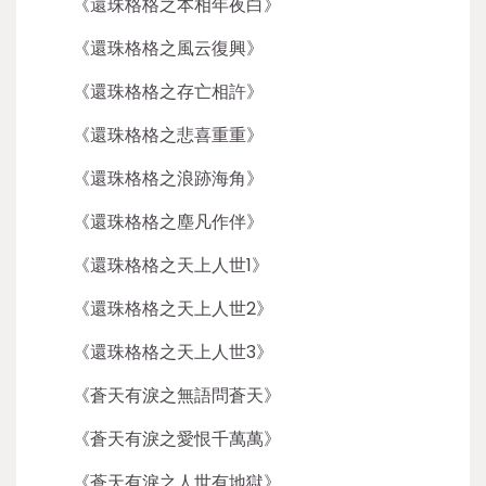
《還珠格格之本相年夜白》
《還珠格格之風云復興》
《還珠格格之存亡相許》
《還珠格格之悲喜重重》
《還珠格格之浪跡海角》
《還珠格格之塵凡作伴》
《還珠格格之天上人世1》
《還珠格格之天上人世2》
《還珠格格之天上人世3》
《蒼天有淚之無語問蒼天》
《蒼天有淚之愛恨千萬萬》
《蒼天有淚之人世有地獄》