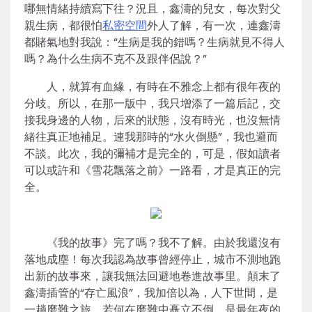
哪無情緒持續寫下往？況且，鑫濤的兒女，每次對父
親生病，都很怕
私密空間
外人了解，有一次，連鑫濤
都賭氣地對我說：“生病是我的錯嗎？生病就見不得人
嗎？為什么生病不克不及跟伴侶說？”
人，就算有血緣，有時在不雅念上都有很年夜的
分歧。所以，在那一版中，我只增添了一篇后記，交
接我身邊的人物，后來的狀態，沒有時光，也沒無情
緒往真正地補足。連我那時的“水火倒懸”，我也避而
不談。此次，我的彌補才是完全的，可是，假如讀者
可以或許和《雪花飄落之前》一路看，才是真正的完
全。
《我的故事》完了嗎？我不了解。由於我還沒有
落地成塵！每次我認為故事曾經停止，城市不測地跑
出新的故事來，讓我無法回避地卷進故事里。顛末了
鑫濤插管的“存亡風浪”，我加倍以為，人下世間，是
一趟磨難之旅，若何在磨難中矗立不倒，是最年夜的