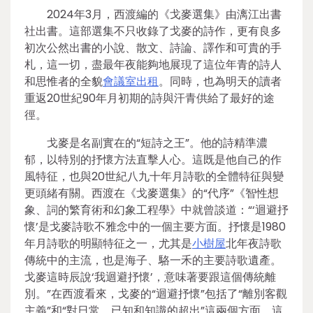
2024年3月，西渡編的《戈麥選集》由漓江出書
社出書。這部選集不只收錄了戈麥的詩作，更有良多
初次公然出書的小說、散文、詩論、譯作和可貴的手
札，這一切，盡最年夜能夠地展現了這位年青的詩人
和思惟者的全貌
會議室出租
。同時，也為明天的讀者
重返20世紀90年月初期的詩與汗青供給了最好的途
徑。
戈麥是名副實在的“短詩之王”。他的詩精準濃
郁，以特別的抒懷方法直擊人心。這既是他自己的作
風特征，也與20世紀八九十年月詩歌的全體特征與變
更頭緒有關。西渡在《戈麥選集》的“代序”《智性想
象、詞的繁育術和幻象工程學》中就曾談道：“‘迴避抒
懷’是戈麥詩歌不雅念中的一個主要方面。抒懷是1980
年月詩歌的明顯特征之一，尤其是
小樹屋
北年夜詩歌
傳統中的主流，也是海子、駱一禾的主要詩歌遺產。
戈麥這時辰說‘我迴避抒懷’，意味著要跟這個傳統離
別。”在西渡看來，戈麥的“迴避抒懷”包括了“離別客觀
主義”和“對日常、已知和知識的超出”這兩個方面。這