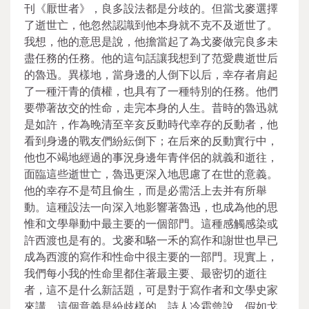
刊《厭世者》，良多設法都是分歧的。但當戈麥選擇
了逝世亡，他忽然認識到他本身就不克不及逝世了。
我想，他的意思是說，他擔當起了為戈麥做完良多未
盡任務的任務。他的這句話讓我想到了范愛農逝世后
的魯迅。異樣地，當身邊的人倒下以后，幸存者肩起
了一種汗青的債權，也具有了一種特別的任務。他們
要帶著故交的性命，走完本身的人生。昔時的魯迅就
是如許，作為晚清至辛亥反動時代幸存的反動者，他
看到身邊的戰友們紛紜倒下；在后來的反動實行中，
他也不竭地經過的事況身邊年青伴侶的就義和逝往，
面臨這些逝世亡，魯迅更深入地思慮了在世的意義。
他的幸存不是茍且偷生，而是必需活上去并有所舉
動。這種設法一向深入地影響著魯迅，也成為他的思
惟和文學舉動中最主要的一個部門。這種感觸感染或
許西渡也是有的。戈麥和駱一禾的寫作和謝世也早已
成為西渡的寫作和性命中很主要的一部門。現實上，
我們每小我的性命里都住著最主要、最密切的逝往
者，這不是什么新話題，可是對于寫作者和文學史家
來講，這個意義是紛歧樣的。詩人冷霜曾說，假如戈