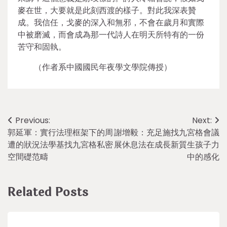
麥在世，大要就是此刻西渡的樣子。對此我深表贊
成。我信任，戈麥的深入和無邪，不會在歲月和實際
中被磨滅，而會成為那一代詩人在明天所特有的一份
苦守和固執。
（作者系中國國民年夜學文學院傳授）
Post
Previous:
Next:
郭延軍：實行法理框架下的周
謝增毅：充足施找九宮格會議
navigation
遭的狀況法學基找九宮格私密
展休息法在成長新質生孩子力
空間礎范疇
中的感化
Related Posts