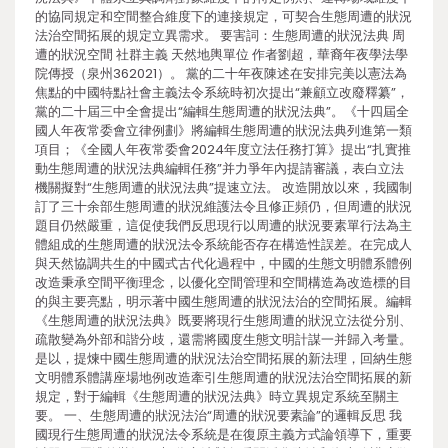
的協同規定和空間整合維度下的連接規定，可契合生態周遭的狀況
法治空間拓展的規定立異需求。 要害詞：生態周遭的狀況法典 周
遭的狀況空間 社群主義 天然地輿單位 作者劉超，華裔年夜學法學
院傳授（泉州362021）。 黨的二十年夜陳述在安排完美以憲法為
焦點的中國特點社會主義法令系統時初次提出“兼顧立改廢釋纂”，
黨的二十屆三中全會提出“編輯生態周遭的狀況法典”。《十四屆全
國人年夜常委會立律例劃》將編輯生態周遭的狀況法典列進第一類
項目；《全國人年夜常委會2024年度立法任務打算》提出“扎實推
動生態周遭的狀況法典編輯任務”并力爭年內提請審議，表白立法
機關擬對“生態周遭的狀況法典”提速立法。 改造開放以來，我國制
訂了三十余部生態周遭的狀況維護法令且修正頻仍，但周遭的狀況
題目仍然嚴重，這促使我們反思現行以周遭的狀況要素單行法為主
體組成的生態周遭的狀況法令系統能否存在構造性誤差。在完成人
與天然協調共生的中國式古代化過程中，中國的生態文明體系體例
改造秉承空間平衡理念，以優化空間管理和空間構造為改造標的目
的與主要亮點，明示著中國生態周遭的狀況法治的空間拓展。編輯
《生態周遭的狀況法典》既要將現行生態周遭的狀況立法從分別、
疏散變為外部和諧分歧，還需將國度生態文明計謀一并歸入考量。
是以，提煉中國生態周遭的狀況法治空間拓展的新法理，回納生態
文明體系體講座場地例改造牽引生態周遭的狀況法治空間拓展的新
規定，對于編輯《生態周遭的狀況法典》時立異規定系統至關主
要。 一、生態周遭的狀況法治“周遭的狀況要素論”的邏輯反思 我
國現行生態周遭的狀況法令系統是在復原主義方式論領導下，重要