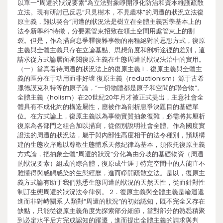
以單一“周遭的狀況要素”為立法對象睜開淨化防治和資本維護疏散
立法。現有研討已反思“只見樹木，不見叢林”的周遭的狀況立法復
原主義，難以契合“周遭的狀況法是樹立在全體主義哲學基本上的
法令新學科”特徵，分要素管束招致在領土空間用處管束上的割
裂。但是，作為描寫息爭釋復雜事物的兩種絕對的思想方式，復原
主義與全體主義只存在立論基點、思想角度和剖析途徑的差別，這
請求從方式論層面審閱復原主義在生態周遭的狀況法治中的實用。
（一）當真看待周遭的狀況法上的復原主義 1．復原主義與全體主
義的區分在于功用而非好壞 復原主義（reductionism）源于古希
臘德謨克利特等的原子論，“一切物體都是原子和空間的聯合物”。
全體主義（holism）在20世紀20年月才被正式提出，主意社會全
體具有不成化約的構造屬性，應被作為剖析息爭決題目的基礎單
位。在方式論上，復原主義以為事物實質抽象復雜，必需將其厘析
復原為各部門之組合加以描寫，從個別說明社會全體。作為國度實
證法的周遭的狀況法，屬于與內部性高度相干的法令種別，預期構
建的生態次序應以尊敬生態體系天然紀律為基本，須依托復原主義
方式論，把抽象全體“周遭的狀況”分化為由分歧的基礎物資（周遭
的狀況要素）組成的綜合體，復原成生涯于特定空間中的人能直不
雅懂得與感觸感染的生態經歷，進而睜開疏散立法。是以，復原主
義方式論有助于我們熟悉生態周遭的狀況的天然天性，從而針對性
制訂生態周遭的狀況法令律例。 2．復原主義與全體主義是輪迴遞
進而非對峙關系 人類對“周遭的狀況”的初始認知，既不完全又存在
缺點，只能從復原主義角度先探索部分細節，當對部分的熟悉積聚
到必定水平后方完成認知的躍遷，進而提出全體主義的請求與判