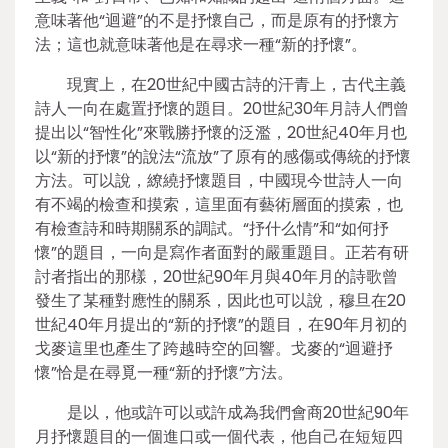
意味著他“迴避”的不是抒懷自己，而是原有的抒懷方
法；這也就意味著他是在尋求一種“新的抒懷”。
現實上，在20世紀中國古詩的汗青上，古代主義
詩人一向在處置抒懷的題目。20世紀30年月詩人們曾
提出以“智性化”來戰勝抒懷的泛濫，20世紀40年月也
以“新的抒懷”的說法“流放”了原有的感傷或傳統的抒懷
方法。可以說，繚繞抒懷題目，中國現今世詩人一向
有不竭的檢查和摸索，這里面有藝術層面的摸索，也
有檢查詩和時期關系的調試。“抒什么情”和“如何抒
懷”的題目，一向是寫作者面對的嚴重題目。正若有研
討者指出的那樣，20世紀90年月與40年月的詩歌曾
發生了某種對應性的關系，因此也可以說，穆旦在20
世紀40年月提出的“新的抒懷”的題目，在90年月初的
戈麥這里也產生了跨越時空的回響。戈麥的“迴避抒
懷”恰是在尋覓一種“新的抒懷”方法。
是以，他或許可以或許成為我們會商20世紀90年
月抒懷題目的一個進口或一個代表，他自己在短短四