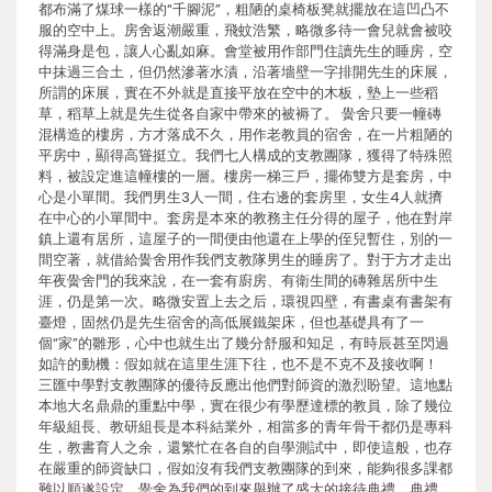
都布滿了煤球一樣的“千腳泥”，粗陋的桌椅板凳就擺放在這凹凸不
服的空中上。房舍返潮嚴重，飛蚊浩繁，略微多待一會兒就會被咬
得滿身是包，讓人心亂如麻。會堂被用作部門住讀先生的睡房，空
中抹過三合土，但仍然滲著水漬，沿著墻壁一字排開先生的床展，
所謂的床展，實在不外就是直接平放在空中的木板，墊上一些稻
草，稻草上就是先生從各自家中帶來的被褥了。 黌舍只要一幢磚
混構造的樓房，方才落成不久，用作老教員的宿舍，在一片粗陋的
平房中，顯得高聳挺立。我們七人構成的支教團隊，獲得了特殊照
料，被設定進這幢樓的一層。樓房一梯三戶，擺佈雙方是套房，中
心是小單間。我們男生3人一間，住右邊的套房里，女生4人就擠
在中心的小單間中。套房是本來的教務主任分得的屋子，他在對岸
鎮上還有居所，這屋子的一間便由他還在上學的侄兒暫住，別的一
間空著，就借給黌舍用作我們支教隊男生的睡房了。對于方才走出
年夜黌舍門的我來說，在一套有廚房、有衛生間的磚雜居所中生
涯，仍是第一次。略微安置上去之后，環視四壁，有書桌有書架有
臺燈，固然仍是先生宿舍的高低展鐵架床，但也基礎具有了一
個“家”的雛形，心中也就生出了幾分舒服和知足，有時辰甚至閃過
如許的動機：假如就在這里生涯下往，也不是不克不及接收啊！
三匯中學對支教團隊的優待反應出他們對師資的激烈盼望。這地點
本地大名鼎鼎的重點中學，實在很少有學歷達標的教員，除了幾位
年級組長、教研組長是本科結業外，相當多的青年骨干都仍是專科
生，教書育人之余，還繁忙在各自的自學測試中，即使這般，也存
在嚴重的師資缺口，假如沒有我們支教團隊的到來，能夠很多課都
難以順遂設定。黌舍為我們的到來舉辦了盛大的接待典禮，典禮