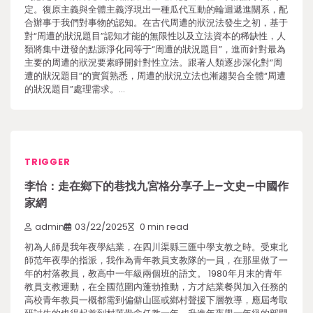
定。復原主義與全體主義浮現出一種瓜代互動的輪迴遞進關系，配
合辦事于我們對事物的認知。在古代周遭的狀況法發生之初，基于
對“周遭的狀況題目”認知才能的無限性以及立法資本的稀缺性，人
類將集中迸發的點源淨化同等于“周遭的狀況題目”，進而針對最為
主要的周遭的狀況要素睜開針對性立法。跟著人類逐步深化對“周
遭的狀況題目”的實質熟悉，周遭的狀況立法也漸趨契合全體“周遭
的狀況題目”處理需求。…
TRIGGER
李怡：走在鄉下的巷找九宮格分享子上–文史–中國作
家網
admin
03/22/2025
0 min read
初為人師是我年夜學結業，在四川渠縣三匯中學支教之時。受東北
師范年夜學的指派，我作為青年教員支教隊的一員，在那里做了一
年的村落教員，教高中一年級兩個班的語文。 1980年月末的青年
教員支教運動，在全國范圍內蓬勃推動，方才結業餐與加入任務的
高校青年教員一概都需到偏僻山區或鄉村聲援下層教導，應屆考取