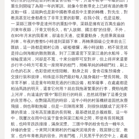
研討生的也得起首到村落黌舍任教一年，升進年夜學一年級的部門
重生則開端了為期一年的軍訓。就像今世教導史上已經有過的教導
反動一樣，這能夠也是新中國教導成長中主要的轉機，對先生，對
教員甚至社會都產生了非常主要的影響。在我小我，也是這般。
一 渠縣三匯中學是達州市的重點中學。渠縣是擁有近百萬生齒的
川東年夜縣，汗青文明長久，有“人故鄉、國古都”的佳譽。不外，
在80年月末的我看來，卻遠在天邊。從重慶動身，先搭乘襄渝線
列車，年夜約整整5小時達到渠縣下車，再轉乘縣級公交車前去三
匯鎮，這一路都是鄉村公路，破襤褸爛，兩小時波動，稍不留意就
是排山倒海般的難熬難過。到了三匯還需下至渠江邊的水船埠，等
候輪度過河，河卻是不寬，十來分鐘即可至對岸，但上得岸來還要
步行半小時方可看見一座簡單的校門，簡略單純的磚砌門柱，刷上
白色的石灰，色彩曾經光怪陸離。 動身之前，黌舍召集預備會，
交接行裝和規律，特殊提示我們最好每人隨身備好一雙長筒靴。我
非常不解，這是童年時期見過的行路設備，粗笨礙事，在處處都是
柏油馬路的明天，還拿它何用？就在我拖著繁重的行李，費勁地爬
上河岸，向遠遠的“匯中”艱巨前行的時辰，忽然就理解了這番交接
的良苦專心。在艷陽高照的時節，這半小時的村落機耕道固然灰塵
飛揚，倒也舉動無礙，但是一旦陣雨來襲，則很快就釀成了泥濘不
勝的畏途，沒有高至膝蓋的長筒靴，最基礎就是步履維艱。這一年
中，我屢次在雨中往返于黌舍與渠江船埠之間，即使有長筒靴護
航，也時常跌跌撞撞，滿身泥漿。 三匯中學的校舍包含一幢年久
掉修的會堂，十來間川東鄉村的竹編夾泥墻房舍，既當辦公室、教
室，也作年青教員的宿舍。跨進門檻，只見黑乎乎的空中上，處處