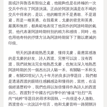
面或許與魯迅有類似之處，他能夠也是在終極的一次
交兵中作出了阿誰決議。正由於阿誰決議是在不竭的
交兵中得來的，是以，他的離世并不是勇敢、不是迴
避，而是一種英勇。在我看來，戈麥的密意和英勇、
嚴厲和無邪，都典範地表現了他寫作的阿誰時期的氣
質。他代表著阿誰時期特別的精力和感情，同時，他
也用他奇特的抒懷方法為阿誰時期留下了難以磨滅的
印痕。
明天的讀者能熟悉戈麥、懂得戈麥，最應當感激
的是戈麥的好友、詩人西渡。完整可以說，沒有西
渡，我們就無法完全地熟悉戈麥，也無法深入地熟悉
阿誰時期的另一個杰出詩人駱一禾。有關駱一禾和戈
麥，有關20世紀八九十年月的良多詩學題目，我們都
是透過西渡的眼睛往感觸感染和懂得的，當然，在這
個經過歷程中，我們也得以加倍懂得作為詩人的西渡
自己。西渡對于中國古代詩學中的“修遠”“壯烈”“高
尚”“純粹”等題目的尋求和固執，一向很是令人激動。
西渡曾在一次說話中坦言，他和戈麥昔時一路開辦詩