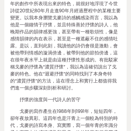
年的創作中所表現出來的特色，就很好地浮現了今世
詩從20世紀80年月走進90年月經過歷程中的某種主要
變更。以我本身瀏覽戈麥詩的感觸感染而言，我以為
他是一個鐘情于抒懷，並且特殊善於抒懷的詩人，他
晚期作品的韻律感更強，甚至帶有一種歌頌性，像是
感情韻律的內在表示，甚至是一種遮蔽不住的感情吐
露。是以，直到此刻，我讀他的詩仍會很是激動，會
被他帶到情感的漩渦傍邊，被帶到他的節拍傍邊，這
在很年夜水平上就是由這種抒懷性形成的。有批駁家
稱戈麥的抒懷為“濃質抒懷”，我以為這確切說出了戈
麥的特色。他在“迴避抒懷”的同時找到了本身奇特
的“濃質抒懷”的方法，這在理念上和實行上都值得我
們進一個步驟深刻剖析和研討。
抒懷的強度與一代詩人的苦守
戈麥的寫作產生在1988年到1991年，短短四年，
卻年夜放異彩。這四年也是汗青上一個較為特別的時
代，戈麥的詩寫本身、寫實際，寫一個年青的常識分