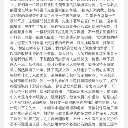
上，我們每一位教員都被用不無夸張的語氣慎重先容，每一位教員
的退場也城市博得臺下先生雷叫般的掌聲。 初為人師的我，就在
這熱鬧的喝彩聲中走進了高中一年級的教室。 二 黌舍食堂是一年
夜間平房，主體部門就是廚房，先生排著隊在窗口外打飯，沒有餐
廳餐桌，先生打了飯菜，就在操場或此外什么處所站著蹲著吃。菜
的種類并未幾，一概都混雜了紅彤彤的豆瓣醬，不外很多同窗都很
少打菜，就是一碗白米飯加一勺自家帶來的辣椒醬。周末返校的時
辰，也有先生到食堂上交背來的年夜米，以此換取飯票，打飯就
餐。 和這些鄉村孩子比擬，我們究竟曾經有了聚會場地薪水，可
以或許改良本身的生涯前提。幾天以后，大師都表現食堂的飯菜不
合適我們的胃口，于是配合商討所有人全體開伙，輪番排班下廚，
兩人一班，瓜代停止，每月花費依照人頭平攤。如許保持不懈家
教，居然撐過了一年。除了備課上課，大師也多了些費心的事項，
每頓吃什么，米面肉菜，油鹽醬醋，都得設定和盤算。 大師都是
從城市離開村落生涯，一系列新的生涯題目陸陸續續呈現了，好在
都慢慢取得了對於的措施。 起首是飲水題目。黌舍有自來水，可
是我們很快發明，這水時清時濁，尤其雨后洪水流過州河，接進碗
中的水竟有小半碗黃沙。幾經刺探，從老教員口中獲知，這是由於
水固然“自來”瑜伽教室，卻只要一個簡略單純的抽水舉措措施，從
州河抽下去的水，并未顛末水廠的過濾和處置，直接就保送給了周
邊的居平易近用戶。熱情的老教員指導我們多買些明礬備著，水渾
了就先用明礬沉淀，之后再燒開飲用。不外，水中看不見的泥沙仍
是不不難過濾失落，持久飲用會增添各類結石的風險，聽說三匯本