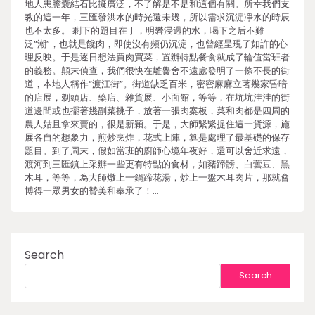
地人患膽囊結石比擬廣泛，不了解是不是和這個有關。所幸我們支
教的這一年，三匯發洪水的時光還未幾，所以需求沉淀凈水的時辰
也不太多。 剩下的題目在于，明礬浸過的水，喝下之后不難
泛“潮”，也就是饞肉，即使沒有頻仍沉淀，也曾經呈現了如許的心
理反映。于是逐日想法買肉買菜，置辦特點餐食就成了輪值當班者
的義務。顛末偵查，我們很快在離黌舍不遠處發明了一條不長的街
道，本地人稱作“渡江街”。街道缺乏百米，密密麻麻立著幾家昏暗
的店展，剃頭店、藥店、雜貨展、小面館，等等，在坑坑洼洼的街
道邊間或也擺著幾副菜挑子，放著一張肉案板，菜和肉都是四周的
農人姑且拿來賣的，很是新穎。于是，大師緊緊捉住這一貨源，施
展各自的想象力，煎炒烹炸，花式上陣，算是處理了最基礎的保存
題目。到了周末，假如當班的廚師心境年夜好，還可以舍近求遠，
渡河到三匯鎮上采辦一些更有特點的食材，如豬蹄髈、白蕓豆、黑
木耳，等等，為大師燉上一鍋蹄花湯，炒上一盤木耳肉片，那就會
博得一眾男女的贊美和奉承了！…
Search
Search