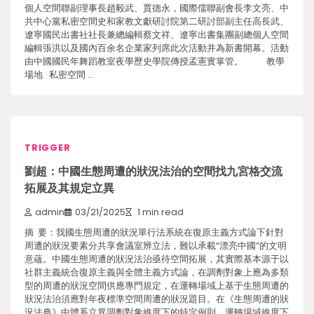
個人空間聯副理事長趙毅武、賈德永，國際儒聯副會長李文亮、中
共中心黨私密空間史和家教文獻研討院第二研討部副主任高長武、
遼寧國民出書社社長兼總編輯蔡文祥、遼寧出書集團副總個人空間
編輯張洪以及國內百余名企業家列席此次活動并為新書開幕。活動
由中國國民年舞蹈教室夜學歷史學院傳授孟憲實掌管。 教學
場地 私密空間 …
TRIGGER
劉超：中國生態周遭的狀況法治的空間找九宮格交流
拓展及其規定立異
admin
03/21/2025
1 min read
摘 要：我國生態周遭的狀況單行法系統在復原主義方式論下針對
周遭的狀況要素分共享會議室辨立法，難以承載“漂亮中國”的文明
意蘊。中國生態周遭的狀況法治亟待空間拓展，其實際基本源于以
社群主義統合復原主義與全體主義方式論，在調劑對象上應為多類
型的周遭的狀況空間供應專門規定，在運轉場域上基于生態周遭的
狀況法治須應對年夜標準空間周遭的狀況題目。在《生態周遭的狀
況法典》中體系立異調劑對象維度下的特定例則、運轉場域維度下