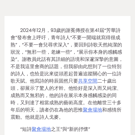
2024年12月，93歲的謝冕傳授在第41屆“芳華詩
會”發布會上呼吁，青年詩人“不要一開端就寫得很成
熟”，“不要一會兒尋求深入”，要回到詩歌天然純潔的
狀況，“無邪一些，老練一些”，“展示你本身的感觸感
染”。謝教員此話有其詳細的語境和深邃深摯的意圖，
不是我這里會商的話題，但我卻由此想到了一位特別
的詩人，也恰是比來從頭惹起普遍追蹤關心的一位詩
歌天賦。他寫詩的時辰固然只要
共享空間
二十歲出
頭，卻展示了驚人的才幹。他恰好是深入而又純潔、
成熟而又無邪的，他的詩在展示本身感觸感染的同
時，又到達了相當成熟的藝術高度。在他離世三十多
年后的明天，讀者仍在為他的思惟
聚會場地
和感情所
震動。他就是詩人戈麥。
“短詩
聚會場地
之王”與“新的抒懷”