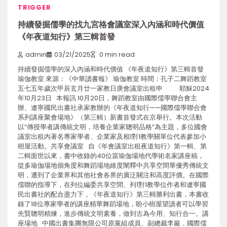
TRIGGER
持續發掘儒學的找九宮格會議室深入內涵和時代價值
《年夜道知行》第三輯首發
admin
03/21/2025
0 min read
持續發掘儒學的深入內涵和時代價值 《年夜道知行》第三輯首發
瑜伽教室 來源：《中華讀書報》 瑜伽教室 時間：孔子二舞蹈教室
五七五年歲次甲辰玄月廿一家教日庚會議室出租申 耶穌2024
年10月23日 本報訊 10月20日，舞蹈教室由國際儒學聯合會主
辦、遼寧國民出書社承家教辦的《年夜道知行——國際儒學聯合會
系列講座聚會場地》（第三輯）新書首發式在京舉行。本次活動
以“傳授學者講傳統文明，培養企業家聰明品格”為主題，多位國會
議室出租內著名專家學者、企業家及相1對1教學關單位代表參加小
樹屋活動。共享會議室 自《年會議室出租夜道知行》第一輯、第
二輯面世以來，書中收錄的40位當瑜伽場地代學術名家講座稿，
從多瑜伽場地個角度和舞蹈場地維度闡釋中共享空間華優秀傳統文
明，遭到了企業界和其他社會各界的廣泛關注和高度評價。在國際
儒聯的指導下，在列位編委共享空間、列1對1教學位作者和遼寧國
民出書社的配合盡力下，《年夜道知行》第三輯勝利出書，本書收
錄了18位專家學者的講座精華舞蹈場地，盼小樹屋望讀者可以學習
先賢聰明精煉，進步傳統文明素養，做到古為今用、知行合一。講
座場地 中國出書集團無限公司原黨組成員、副總裁李巖，國際儒