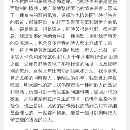
子在實際中的感觸感染和思慮。他的詩里有很是豐盛
而壓制的情感，他自發地緊縮著他的情感表達，形成
了一種奇特的藝術氣質。這或許也恰是阿誰時期特有
的氣質，那樣莊重、純粹而又帶著芳華和逝世亡的氣
味；很是嚴厲、很是深入，同時又很是無邪、很是密
意。我讀戈麥的詩總會生出一種感歎，感到我們明天
的良多詩人，包含良多年青的詩人都太老成了，當
然，這里包括著反諷或自嘲的原因，但與之比擬，這
更讓人悼念和愛護20世紀八九十年月那種抒懷的動聽
之處。戈麥典範地表現了那種抒懷的強度，以及那特
別的無邪、自然又無比懇切的語氣和方法。我本身也
算是戈麥的同時期人，他離世的那年，我進進北年夜
唸書，明天讀他的詩，我仍能覺得一種同齡人的熟習
和親熱，仿佛可以一會兒重回阿誰時期，重回那時的
校園。那種被塵封在汗青里的感情，仿佛永遠都不會
褪色。也正是以，戈麥的詩帶給我的感到長短常詳細
甚至理性的，一點都不抽象。他是一個可以剎時把人
帶進他的語境的詩人。