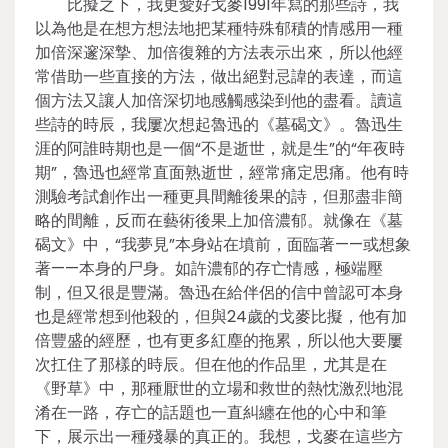
比擬之下，我更愛好戈麥1991年寫的那些詩，我
以為他是在想方想法地把某種特殊郁積的情感用一種
加倍深邃深摯、加倍復雜的方法表示出來，所以他經
常借助一些直接的方法，做出絕對忌諱的表達，而這
個方法又讓人加倍深切地感觸感染到他的盡看。讀這
些詩的時辰，我屢次想起魯迅的《墓碣文》。魯迅生
涯的阿誰時期也是一個“不是逝世，就是生”的“年夜時
期”，魯迅也經常直面熟逝世，經常痛定思痛。他有時
測驗考試創作出一種更具間離後果的詩，但那盡非簡
略的間離，反而在藝術後果上加倍濃郁。就像在《墓
碣文》中，“我夢見”本身站在墳前，面臨著——或想象
著——本身的尸身。如許濃郁的存亡情感，極端壓
制，但又很是豐滿。魯迅在給伴侶的信中曾認可本身
也是經常想到他殺的，但與24歲的戈麥比擬，他有加
倍豐盛的經歷，也有更多紅塵的拖累，所以他大要屢
次扛住了那樣的時辰。但在他的作品里，尤其是在
《野草》中，那種厭世的立場和救世的熱忱激烈地混
淆在一路，存亡的話題也一直糾纏在他的心中和筆
下，展示出一種殘暴的真正的。我想，戈麥在這些方