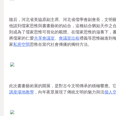
隨后，河北省美協原副主席、河北省儒學會副會長，文明
他談到儒家思惟與書畫藝術的結合，這種結合猶如天作之
則成為了儒家思惟可視化的載體。在儒家思惟的滋養下，
將儒家的仁愛
共享會議室
、
會議室出租
禮義等思惟融進到
家
私密空間
思惟在當代社會傳播的獨特方法。
此次書畫藝術展的開展，是對古今文明傳承的積極響應。
講座場地
教學
，向年夜眾展現了傳統文明的魅力與活
個人