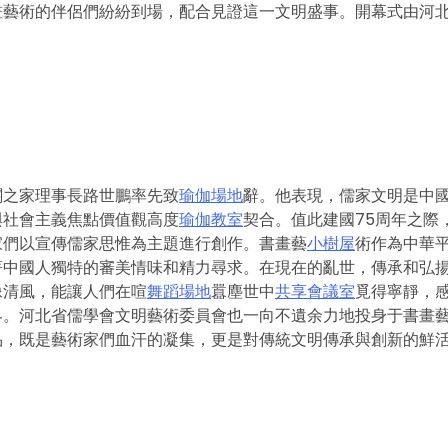
畫藝術的伴侶們紛紛到場，配合見證這一文明盛事。開幕式由河
關之家理事長路世鵬率先致
瑜伽場地
辭。他表現，儒家文明是中
與社會主義焦點價值觀高度
瑜伽教室
契合。值此建國75周年之際
家們以宣傳儒家思惟為主題進行創作。書畫藝
小樹屋
術作為中華
著中國人獨特的審美情味和精力尋求。在現在的亂世，傳承和弘
像清風，能讓人們在喧
舞蹈場地
囂塵世中
共享會議室
覓得寧靜，
界。河北省儒學會文明藝術委員會也一向不遺余力地投身于書畫
品，既是藝術家們血汗的凝集，更是對傳統文明傳承與創新的鮮