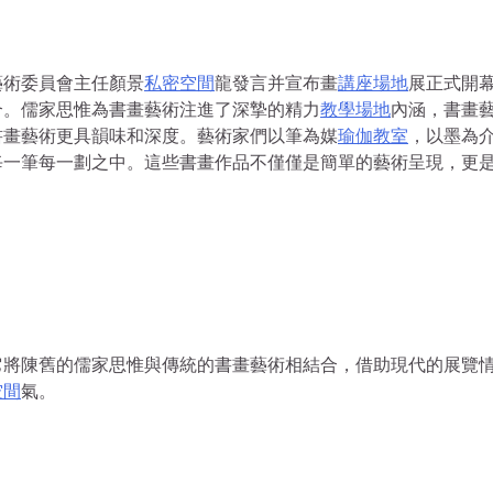
藝術委員會主任顏景
私密空間
龍發言并宣布畫
講座場地
展正式開
合。儒家思惟為書畫藝術注進了深摯的精力
教學場地
內涵，書畫
書畫藝術更具韻味和深度。藝術家們以筆為媒
瑜伽教室
，以墨為
每一筆每一劃之中。這些書畫作品不僅僅是簡單的藝術呈現，更
它將陳舊的儒家思惟與傳統的書畫藝術相結合，借助現代的展覽
空間
氣。