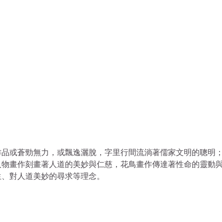
作品或蒼勁無力，或飄逸灑脫，字里行間流淌著儒家文明的聰明
人物畫作刻畫著人道的美妙與仁慈，花鳥畫作傳達著性命的靈動
生、對人道美妙的尋求等理念。