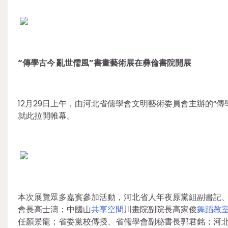
“傳學古今 亂世儒風”書畫藝術展在彝倫書院開展
12月29日上午，由河北省儒學會文明藝術委員會主辦的“
就此拉開帷幕。
本次展覽眾多嘉賓參加活動，河北省人年夜原黨組副書記
會長高士濤；中國山
共享空間
川畫院副院長高家俊
舞蹈教
任顏景龍；省委黨校傳授、省儒學會副秘書長郭君銘；河