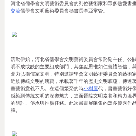
河北省儒學會文明藝術委員會的列位藝術家和眾多熱愛書
交流
儒學會文明藝術委員會秘書長李亞掌管。
活動伊始，河北省儒學會文明藝術委員會常務副主任、公
明不成或缺的主要組成部門，其焦點思惟如仁義禮智信，
鼎力弘揚儒家文明，特別邀請學會文明藝術委員會的藝術
近族傳統文明的瑰寶，承載著千年的歷史文明底蘊，傳達
畫藝術意義不凡。在這個繁榮的時
小樹屋
代，書畫藝術好
感染到傳統文明的深奧魅力，進而晉陞文明素養和精力境
的研討、傳承與推廣任務。此次書畫展匯集的眾多優秀作
釋。