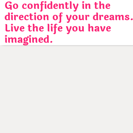
Go confidently in the
Skip
to
direction of your dreams
content
Live the life you have
imagined.