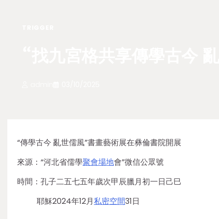
TRIGGER
“找九宮格共享傳學古今 
admin
03/10/2025
“傳學古今 亂世儒風”書畫藝術展在彝倫書院開展
來源：“河北省儒學
聚會場地
會”微信公眾號
時間：孔子二五七五年歲次甲辰臘月初一日己巳
耶穌2024年12月
私密空間
31日