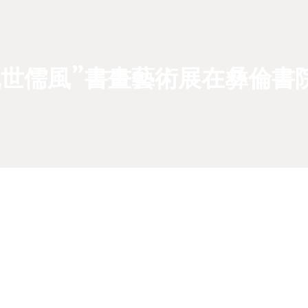
亂世儒風”書畫藝術展在彝倫書