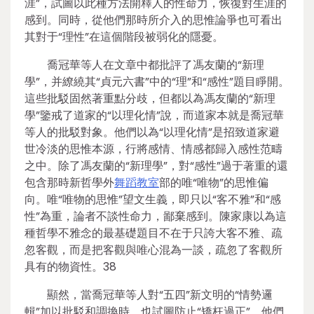
涯”，試圖以此種方法開釋人的性命力，恢復對生涯的
感到。同時，從他們那時所介入的思惟論爭也可看出
其對于“理性”在這個階段被弱化的隱憂。
喬冠華等人在文章中都批評了馮友蘭的“新理
學”，并繚繞其“貞元六書”中的“理”和“感性”題目睜開。
這些批駁固然著重點分歧，但都以為馮友蘭的“新理
學”鑒戒了道家的“以理化情”說，而道家本就是喬冠華
等人的批駁對象。他們以為“以理化情”是招致道家避
世冷淡的思惟本源，行將感情、情感都歸入感性范疇
之中。除了馮友蘭的“新理學”，對“感性”過于著重的還
包含那時新哲學外
舞蹈教室
部的唯“唯物”的思惟偏
向。唯“唯物的思惟”望文生義，即只以“客不雅”和“感
性”為重，論者不談性命力，鄙棄感到。陳家康以為這
種哲學不雅念的最基礎題目不在于只誇大客不雅、疏
忽客觀，而是把客觀與唯心混為一談，疏忽了客觀所
具有的物資性。38
顯然，當喬冠華等人對“五四”新文明的“情勢邏
輯”加以批駁和調換時，也試圖防止“矯枉過正”。他們