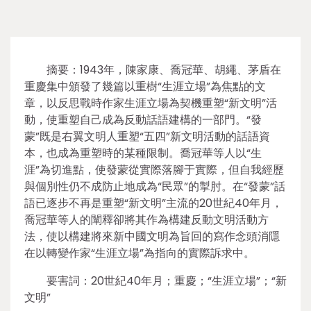
摘要：1943年，陳家康、喬冠華、胡繩、茅盾在
重慶集中頒發了幾篇以重樹“生涯立場”為焦點的文
章，以反思戰時作家生涯立場為契機重塑“新文明”活
動，使重塑自己成為反動話語建構的一部門。“發
蒙”既是右翼文明人重塑“五四”新文明活動的話語資
本，也成為重塑時的某種限制。喬冠華等人以“生
涯”為切進點，使發蒙從實際落腳于實際，但自我經歷
與個別性仍不成防止地成為“民眾”的掣肘。在“發蒙”話
語已逐步不再是重塑“新文明”主流的20世紀40年月，
喬冠華等人的闡釋卻將其作為構建反動文明活動方
法，使以構建將來新中國文明為旨回的寫作念頭消隱
在以轉變作家“生涯立場”為指向的實際訴求中。
要害詞：20世紀40年月；重慶；“生涯立場”；“新
文明”