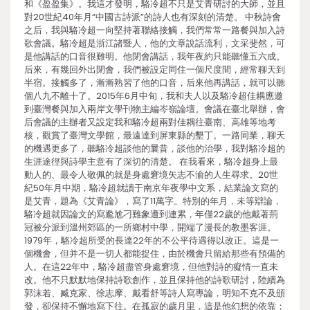
和《盈盈集》。我這才發明，駱冷超不只是艾青研討的大師，並且
對20世紀40年月“中國古詩派”的詩人也有深刻的清楚。 中秋詩會
之后，我與駱冷超一向堅持著聯絡接觸，我們常常一路餐與加入詩
歌會議。駱冷超是浙江諸暨人，他的文章說話流利，文采斐然，可
是他講話的口音很難明。他閉會講話，我年夜約只能聽懂五六成。
后來，有幾回外出閉會，我們被設定同住一個尺度間，經常聊天到
半宿。接觸多了，漸漸熟習了他的口音，后來他再講話，就可以聽
個八九不離十了。2015年6月中旬，我和夫人以及駱冷超佳耦應邀
到臺灣餐與加入兩岸文學刊物主編岑嶺論壇。會議在臺北舉辦，會
后會議的主辦者又設定我和駱冷超兩對佳耦往臺南、高雄等地考
核，觀賞了臺灣文學館，最遠達到屏東縣的墾丁。一路同業，聊天
的機遇更多了，聽駱冷超談他的曩昔，談他的治學，我對駱冷超的
生涯途徑與詩學主意有了深切的清楚。 在我看來，駱冷超身上最
動人的、最令人敬佩的就是身處窘境矢志不渝的人生尋求。20世
紀50年月中期，駱冷超就讀于南京年夜學中文系，結業論文寫的
是艾青，題為《艾青論》，寫了11萬字。特別的年月，未等辯論，
駱冷超就因論文的寫尷尬刁難象遭到連累，年僅22歲的他戴著荊
冠被分派到溫州郊區的一所鄉村中學，開端了漫長的教墨客涯。
1979年，駱冷超所受的長達22年的不公平待遇得以改正。這是一
個機會，但并不是一切人都能捉住，由於機會只留給那些有預備的
人。在這22年中，駱冷超盡管身處窘境，但他對詩的癡情一直未
改。他不只默默地保持詩歌創作，並且保持他的詩歌研討，陸續為
郭沫若、臧克家、徐志摩、戴看舒等詩人寫專論，明知不克不及頒
發，卻保持不懈地寫下往。在孤寂的歲月里，這是他幻想的依靠；