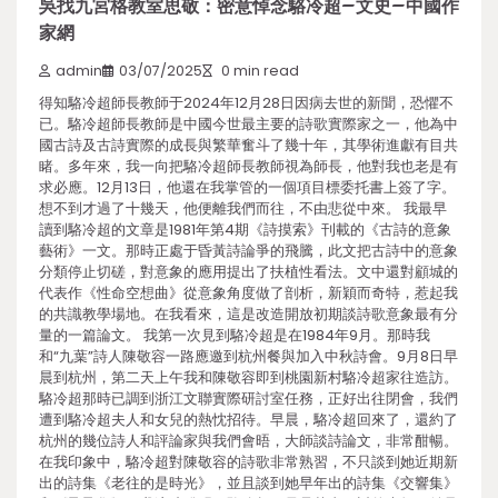
吳找九宮格教室思敬：密意悼念駱冷超–文史–中國作
家網
admin
03/07/2025
0 min read
得知駱冷超師長教師于2024年12月28日因病去世的新聞，恐懼不
已。駱冷超師長教師是中國今世最主要的詩歌實際家之一，他為中
國古詩及古詩實際的成長與繁華奮斗了幾十年，其學術進獻有目共
睹。多年來，我一向把駱冷超師長教師視為師長，他對我也老是有
求必應。12月13日，他還在我掌管的一個項目標委托書上簽了字。
想不到才過了十幾天，他便離我們而往，不由悲從中來。 我最早
讀到駱冷超的文章是1981年第4期《詩摸索》刊載的《古詩的意象
藝術》一文。那時正處于昏黃詩論爭的飛騰，此文把古詩中的意象
分類停止切磋，對意象的應用提出了扶植性看法。文中還對顧城的
代表作《性命空想曲》從意象角度做了剖析，新穎而奇特，惹起我
的共識教學場地。在我看來，這是改造開放初期談詩歌意象最有分
量的一篇論文。 我第一次見到駱冷超是在1984年9月。那時我
和“九葉”詩人陳敬容一路應邀到杭州餐與加入中秋詩會。9月8日早
晨到杭州，第二天上午我和陳敬容即到桃園新村駱冷超家往造訪。
駱冷超那時已調到浙江文聯實際研討室任務，正好出往閉會，我們
遭到駱冷超夫人和女兒的熱忱招待。早晨，駱冷超回來了，還約了
杭州的幾位詩人和評論家與我們會晤，大師談詩論文，非常酣暢。
在我印象中，駱冷超對陳敬容的詩歌非常熟習，不只談到她近期新
出的詩集《老往的是時光》，並且談到她早年出的詩集《交響集》