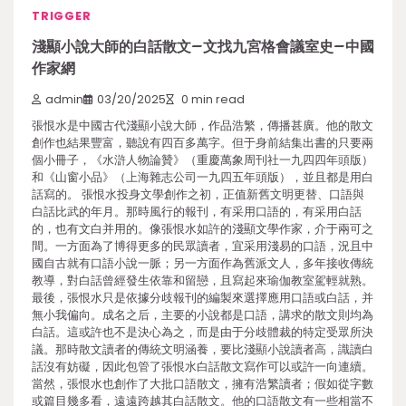
TRIGGER
淺顯小說大師的白話散文–文找九宮格會議室史–中國
作家網
admin
03/20/2025
0 min read
張恨水是中國古代淺顯小說大師，作品浩繁，傳播甚廣。他的散文
創作也結果豐富，聽說有四百多萬字。但于身前結集出書的只要兩
個小冊子，《水滸人物論贊》（重慶萬象周刊社一九四四年頭版）
和《山窗小品》（上海雜志公司一九四五年頭版），並且都是用白
話寫的。 張恨水投身文學創作之初，正值新舊文明更替、口語與
白話比武的年月。那時風行的報刊，有采用口語的，有采用白話
的，也有文白并用的。像張恨水如許的淺顯文學作家，介于兩可之
間。一方面為了博得更多的民眾讀者，宜采用淺易的口語，況且中
國自古就有口語小說一脈；另一方面作為舊派文人，多年接收傳統
教導，對白話曾經發生依靠和留戀，且寫起來瑜伽教室駕輕就熟。
最後，張恨水只是依據分歧報刊的編製來選擇應用口語或白話，并
無小我偏向。成名之后，主要的小說都是口語，講求的散文則均為
白話。這或許也不是決心為之，而是由于分歧體裁的特定受眾所決
議。那時散文讀者的傳統文明涵養，要比淺顯小說讀者高，識讀白
話沒有妨礙，因此包管了張恨水白話散文寫作可以或許一向連續。
當然，張恨水也創作了大批口語散文，擁有浩繁讀者；假如從字數
或篇目幾多看，遠遠跨越其白話散文。他的口語散文有一些相當不