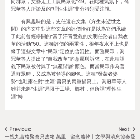
向群眾，文藝走上工農民眾化”49。在此種氣氛下，喬
冠華等人所談及的“理性生涯”非分特別受注視。
有興趣味的是，史任遠在文集《方生未逝世之
間》的序文中對這些文章的評價恰好是以為它們承續
了此前曾經睜開的“富于汗青意義的文明任務者自我改
革的活動”50。這種評價的兩重性，很年夜水平上也是
緣于這些文章中“民眾”定位的含混性。面臨民眾，喬
冠華等人提出了“自我改革”的意愿與訴求，在此種語
義下民眾被付與了“無產階層”顏色。而當民眾作為普
通群眾時，又成為被領導的腳色。這種“發蒙者姿
勢”也吐露在對“生涯”書寫的兩重描寫上。喬冠華等人
雖并未將“生涯”局限于工場、鄉村，但所謂“理性生
涯”轉
Post
Previous:
Next:
一找九宮格聚會只皮箱 萬里
留念蕭乾丨文學與消息協奏愛