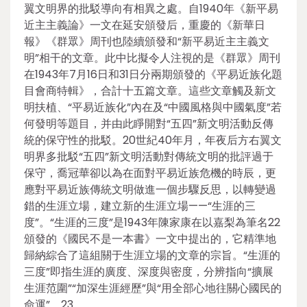
翼文明界的批駁導向有相異之處。自1940年《新平易
近主主義論》一文在延安頒發后，重慶的《新華日
報》《群眾》周刊也陸續頒發和“新平易近主主義文
明”相干的文章。此中比擬令人注視的是《群眾》周刊
在1943年7月16日和31日分兩期頒發的《平易近族化題
目會商特輯》，合計十五篇文章。這些文章觸及新文
明扶植、“平易近族化”內在及“中國風格與中國氣度”若
何發明等題目，并由此睜開對“五四”新文明活動反傳
統的保守性的批駁。20世紀40年月，年夜后方右翼文
明界多批駁“五四”新文明活動對傳統文明的批評過于
保守，喬冠華卻以為在面對平易近族危機的時辰，更
應對平易近族傳統文明做進一個步驟反思，以轉變過
錯的生涯立場，建立新的生涯立場——“生涯的三
度”。“生涯的三度”是1943年陳家康在以嘉梨為筆名22
頒發的《國民不是一本書》一文中提出的，它精準地
歸納綜合了這組關于生涯立場的文章的宗旨。“生涯的
三度”即指生涯的廣度、深度與密度，分辨指向“擴展
生涯范圍”“加深生涯經歷”與“用全部心地往關心國民的
命運”。23