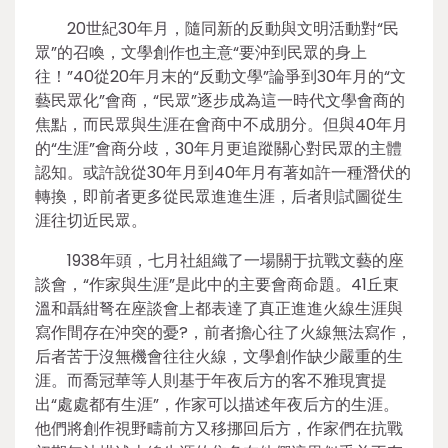
20世紀30年月，隨同新的反動與文明活動對“民
眾”的召喚，文學創作也主意“要沖到民眾的身上
往！”40從20年月末的“反動文學”論爭到30年月的“文
藝民眾化”會商，“民眾”逐步成為這一時代文學會商的
焦點，而民眾與生涯在會商中不成朋分。但與40年月
的“生涯”會商分歧，30年月更追蹤關心對民眾的主體
認知。或許說從30年月到40年月有著如許一種潛伏的
轉換，即前者更多從民眾進進生涯，后者則試圖從生
涯往切近民眾。
1938年頭，七月社組織了一場關于抗戰文藝的座
談會，“作家與生涯”是此中的主要會商命題。41丘東
溫和聶紺弩在座談會上都表達了真正進進火線生涯與
寫作間存在沖突的憂?，前者擔心往了火線無法寫作，
后者苦于沒無機會往往火線，文學創作缺少嚴重的生
涯。而喬冠華等人則基于年夜后方的客不雅現實提
出“處處都有生涯”，作家可以描述年夜后方的生涯。
他們將創作視野疇前方又移挪回后方，作家們在抗戰