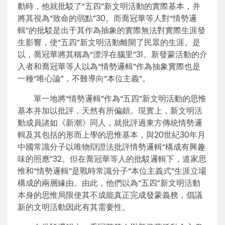
動時，他就批駁了“五四”新文明活動的實際基本，并
將其視為“致命的弱點”30。而喬冠華等人對“情勢邏
輯”的批駁是出于其作為抽象的實際無法對實際生涯發
生影響，使“五四”新文明活動離開了民眾的生涯。是
以，喬冠華將其稱為“漂浮在腦里”31。新發蒙活動的介
入者和喬冠華等人以為“情勢邏輯”作為抽象實際也是
一種“唯心論”，不難導向“本位主義”。
單一地將“情勢邏輯”作為“五四”新文明活動的思惟
基本并加以批評，天然有所偏頗。現實上，新文明活
動成員諸如《新潮》同人，就批評過東方傳統情勢邏
輯及其包括的形而上學的思惟基本，與20世紀30年月
中國常識分子以唯物辯證法批評情勢邏輯“構成有興趣
味的照應”32。但在喬冠華等人的批駁邏輯下，道家思
惟和“情勢邏輯”是戰時常識分子“本位主義式”生涯立場
構成的兩層緣由。由此，他們以為“五四”新文明活動
本身的思惟局限使其不成能真正完成發蒙義務，倡議
新的文明活動因此有其需要性。