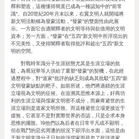
釋和塑造，這種懂得簡直已成為一種認知中的“前常
識”。自20世紀20年月末以來，右翼文明人就開端將
新文明活動稱為發蒙活動，“發蒙”的雙面性由此展
示。一方面它合適闡釋者的文明等待與欲借用的文明
資本；另一方面，“發蒙”在“五四”新文明中所浮現出的
不完美性，又使得闡釋者取得批評和超出“五四”新文
明的空間。
對戰時常識分子生涯狀態尤其是生涯立場的批
駁，為喬冠華等人供給了重塑“發蒙”的契機，在此經
過歷程中，對“道家”批評的缺乏則成為其批駁“五四”新
文明發蒙缺點的靶子。如前所述，他們將過錯的生涯
立場視為文明的征候。在追溯其思惟本源上，奸商功
利的生涯立場與儒家文明密不成分，而麻痺避世的生
涯立場則是道家文明所致。而這種避世立場更接近于
虛無，它甚至不是對實際世界的否認，只是企求本身
思惟的擺脫。19他們以為后者在日常平凡或不顯明，
但在戰鬥的惡劣周遭的狀況下卻浮出水面，這恰是由
于新文明常識分子只知批評儒家而疏忽了批評道家。