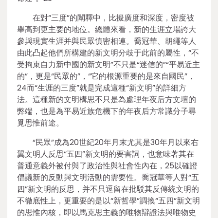
在對“三度”的闡釋中，比擬廣度和深度，密度被
舉高到更主要的地位。總體來看，新的生涯立場誇大
參與現實生涯并與民眾慎密相連。喬冠華、胡繩等人
由此凸起他們所構建的新文明分歧于此前的屬性，“不
受拘束自力新中國的新文明”不只是“迷信的”“平易近主
的”，更是“民眾的”，“它的根源重要的是來自國民”，
24而“生涯的三度”就是完成這種“新文明”的詳細方
法。這種新的文明構思不只是為處理年夜后方文壇的
弊端，也是為平易近族危機下的年夜后方常識分子尋
覓思惟前途。
“民眾”成為20世紀20年月末尤其是30年月以來右
翼文明人反思“五四”新文明的要害詞，也意味著其在
普通意義外被付與了政治性與社會性內在，25以確證
倡議新的反動與文明活動的需要性。喬冠華等人對“五
四”新文明的反思，并不只逗留在批駁其反傳統文明的
不徹底性上，更重要的是以“新哲學”調換“五四”新文明
的思惟內核，即以馬克思主義的唯物辯證法與唯物史