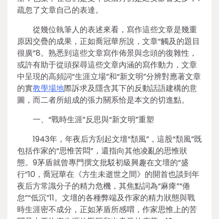
疏忽了文章自己的表達。
從幾位執筆人的表述來看，寫作這些文章是幾重
原因交疊的成果，正如喬冠華所說，文章“觸及的題目
很廣”8。熟悉到這些文章寫作佈景與念頭的復雜性，
或許有助于從頭探尋這些文章內涵的寫作動力，文章
中呈現的高頻詞“生涯立場”和“新文明”分辨對應著文章
的實
教學場地
際訴求及隱含其下的反動話語建構的意
圖，而二者所組成的張力關系恰是本文的切進點。
一、“戰時生涯”反思與“新文明”重塑
1943年，年夜后方刮起文壇“頹風”，這股“頹風”既
包括作家的“思惟苦悶”，還指向其他凌亂的思惟狀
態。9茅盾就曾專門撰文批駁初級興趣在文壇的“盛
行”10，喬冠華在《方生未逝世之間》的開首也談到年
夜后方常識分子的精力危機，其焦點詞為“麻痺”“倦
怠”“低沉”11。文壇的各種弊端及作家的精力狀態與戰
時生涯密不成分，正如茅盾所感喟，作家思惟上的苦