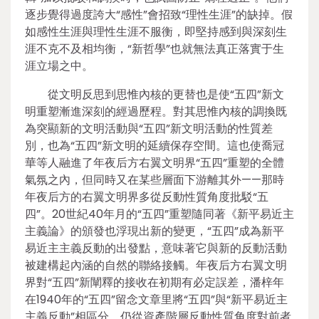
逐步覺得過度誇大“感性”會招致“理性生涯”的缺掉。假
如感性生涯與理性生涯不服衡，即堅持感到與深刻生
涯不克不及相均衡，“新哲學”也就無法真正落實于生
涯立場之中。
從文明反思到思惟內核的更替也是使“五四”新文
明重塑漸進深刻的經過歷程。對其思惟內核的調換既
為突顯新的文明活動與“五四”新文明活動的性質差
別，也為“五四”新文明的延續保存空間。這也使喬冠
華等人融進了年夜后方右翼文明界“五四”重塑的全體
氣氛之內，但同時又在某些層面下游離其外——那時
年夜后方的右翼文明界多從反動性質角度批駁“五
四”。20世紀40年月的“五四”重塑隨同著《新平易近主
主義論》的頒發也浮現出新的變更，“五四”成為新平
易近主主義反動的出發點，意味著它與新的反動活動
被建構起內涵的自然的聯絡接觸。年夜后方右翼文明
界對“五四”新闡釋的接收在初期有必定誤差，潘梓年
在1940年的“五四”留念文章里將“五四”與“新平易近主
主義反動”相區分，仍從資產階層反動性質角度對前者