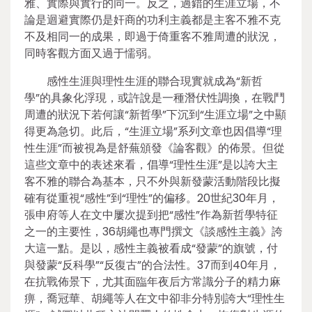
雅、實際與實行的同一。反之，過錯的生涯立場，不
論是迴避實際仍是奸商的功利主義都是主客不雅不克
不及相同一的成果，即過于倚重客不雅周遭的狀況，
同時客觀方面又過于懦弱。
感性生涯與理性生涯的聯合現實就成為“新哲
學”的具象化浮現，或許說是一種潛伏性調換，在戰鬥
周遭的狀況下若何讓“新哲學”下沉到“生涯立場”之中顯
得更為急切。此后，“生涯立場”系列文章也因倡導“理
性生涯”而被視為是舒蕪頒發《論客觀》的佈景。但從
這些文章中的表述來看，倡導“理性生涯”是以誇大主
客不雅的聯合為基本，只不外與新發蒙活動階段比擬
確有從重視“感性”到“理性”的偏移。20世紀30年月，
張申府等人在文中屢次提到把“感性”作為新哲學特征
之一的主要性，36胡繩也專門撰文《談感性主義》誇
大這一點。是以，感性主義被看成“發蒙”的旗號，付
與發蒙“反科學”“反復古”的合法性。37而到40年月，
在抗戰佈景下，尤其面臨年夜后方常識分子的精力麻
痹，喬冠華、胡繩等人在文中卻非分特別誇大“理性生