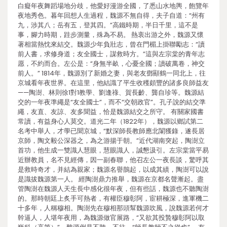
白癡年夜舞蹈場地分歧，他愛好漫游全國，了悉山水地輿，飽覽年
夜地秀色。暮年回想人生過程，魏源不無自得，夫子自道：“州有
九，涉其八；岳有五，登其四。”高鐵時期，半日千里，這不是
事，腳力時期，跬步測量，殊為不易。 熱衷出游之外，魏源又懷
著相當熱忱來結交。魏源少年負壯志，曾在門楣上掛聯勵志：“讀
前人書，求修身道；友全國士，謀救時方。”這與左宗棠的青年志
愿，不約而合。左公是：“身無半畝，心憂全國；讀破萬卷，神交
前人。” 1814年，魏源別了新婚之妻，與老友鄧顯鶴一同北上，往
京城看年夜世界。在這里，他結識了平生收穫頗豐的諸多良師益友
——陶澍、林則徐1對1教學、劉逢祿、賀長齡、龔自珍等。魏源結
交的一年夜準繩是“友全國士”，而不“交朝政官”。孔子說的結交準
繩，友直、友諒、友多聞益，恰是魏源結交之所守。 有關家國書
常讀，有益身心人莫交。道光二年（1822年），魏源以鄉試第二
名考中舉人，才學已聞京城，“默深師長教師應北闈獲錄，遂長居
京師，陶文毅公深器之，為之游揚于朝。”近代湖南突起，陶澍立
首功，他生成一雙識人慧眼，慧眼識人，誠懇汲引。左宗棠當平易
近辦教員，名不見經傳，因一副春聯，他召左公一夜長談，驚呼其
是救時奇才，并結為親家；魏源名譽鵲起，以成其績，陶澍可以說
是識拔魏源第一人。 經陶澍鼎力推舉，魏源在京都名聲漸起。盡
管陶澍在魏源人天生長中感化很年夜，但有些話，魏源也不聽陶澍
的。那時朝廷上炙手可熱者，有權臣穆彰阿，宦耕極深，進軍機二
十多年，人稱穆相。陶澍先在穆相那頭幫魏源吹風，說魏源若何才
幹逼人，人堪年夜用，為魏源做官展路，“又欲其投贄穆彰阿以取