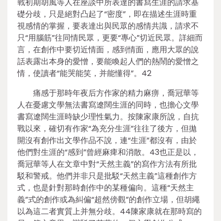
戰初期胡風等人在座談中所表達的書寫生涯的請求基
礎分歧，只是絕對凸起了“密度”，即在描述生涯時重
視感情的掌握，要表達出與民眾的感情共識，請求不
只“用腦筋”往同情民眾，更要“專心”切近民眾。詳細而
言，在創作中要切近情面，感到情面，應用大眾的說
話表露出本身的愛憎，要能喚起人們的熱鬧的愛憎之
情，使讀者“能哭能笑，并能懂得”。42
痛感于那時年夜后方作家的精力麻痹，喬冠華等
人在憂慮文學無法書寫遼闊生涯的同時，也擔心文學
書寫遼闊生涯時缺少理性氣力。按陳家康所說，自抗
戰以來，確切有作家“為充分生涯”往往了後方，但拋
開沒有創作出文學作品不說，連“生涯”都沒有，由於
他們對生涯的“感到”曾經麻痺和消散。43也正是以，
喬冠華等人在文章中對“天然主義”的寫作方法有所批
駁和警戒。他們并非只是批駁“天然主義”這種創作方
式，也是針對那時創作中的某種偏向。這種“天然主
義”式的創作或為糾偏“超然傍觀”的創作立場，但胡繩
以為這二者實質上并無分歧。44陳家康就在那時寫的