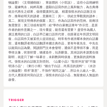
物論贊》《文壇撼樹錄》、掌故體的《小世說》。這些小品簡練明
快，凝練雋永，純粹高雅，盡顯白話寫作的上風和魅力，為古典傳
統古代再生之碩果，值得愛護與弘揚。 精選張恨水的白話散文佳
作，推舉給明天的讀者，意圖有三：其一、供給文學觀賞的讀本；
其二、展現文明傳承的個案；其三、作為白話寫作的范例。前兩項
無需贅言；第三項或有疑問：給“學作白家教話青年”作示范，是原
作者的創作意圖之一，現今重提，能否還有需要？ 盡管作為國人
廣泛應用的口語，白話早已被口語所代替，但跟著近年所謂文明回
復，白話寫作又被某些人從頭拾起。時常有作者誇耀本身的白話書
寫，還有翻譯者用白話翻譯本國古典作品，更有年夜先生、中先生
以能寫白話為榮。閱讀部門文本會發明，通病不是學得不像，而是
學得太像，吠形吠聲，矯揉造作，玩弄辭藻。其掉誤的本源實在很
顯明，就是只了解一味摹古，未斟酌與時俱進，更換新的資料換
代。張恨水的白話散文則否則。《山窗小品》“取徑沖淡”卻“不隨
明清小品”；《東行小簡》“雖出于白話，尚系活的資料”；《水滸
人物論贊》尋求“新意”，不強作“相同之論”……所以令人線人一新。
古代人應當若何寫白話文，張恨水的白話小品，無疑會給人無益的
啟發。
TRIGGER