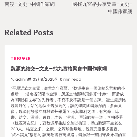
navigation
南渡–文史–中國作家網
國找九宮格共享樂章–文史–
中國作家網
Related Posts
TRIGGER
魏源的結交–文史–找九宮格聚會中國作家網
admin
03/18/2025
0 min read
“平易近族之先覺，命世之年夜賢。”魏源生在一個偏僻又荒僻的小
處所——湖南省邵陽市金潭，所居之地那時頂多算“十線”，而后成
為“睜眼看世界”的先行者，不克不及不說是一個古跡。 誕生處所比
魏源好的，站的地位比魏源高的，讀的學問比魏源深的，多而又
多，魏源何故傲立群雄鋒芒畢露？ 考其勝利之道，有六條：唸
書、結交、漫游、參政、才智、湖湘。 單論結交一道，李柏榮著
《魏源師友記》，對魏源平生結交加以梳理，舉出魏源平生老友
233人。結交之多、之廣、之深瑜伽場地，魏源完勝很多書蟲。
“終不謁見”穆彰阿 讀萬卷書行萬里路，魏源跟一些困守象牙塔的書