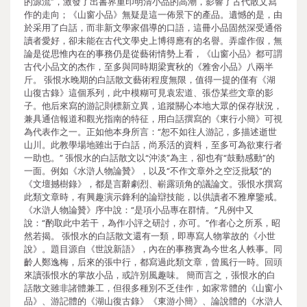
的源流”，激發了出書界重印明清小品的高潮，影響了古代散文寫
作的走向；《山窗小品》無疑是這一佈景下的產品。遺憾的是，由
於采用了白話，而非新文學家倡導的口語，這冊小品固然深受通俗
讀者愛好，卻未能在古代文學史上博得應有的名譽。弄虛作假，無
論是從思惟內在的事務仍是從藝術情勢上看，《山窗小品》都可謂
古代小品文的杰作，至多與同時期梁實秋的《雅舍小品》八兩半
斤。 張恨水晚期的白話散文藝術程度無限，值得一提的僅有《湖
山復古錄》這個系列，此中模糊可見袁宏道、張岱某些文章的影
子。他后來寫的游記則標新立異，追蹤關心本地大眾的保存狀況，
兼具通信報道和觀光指南的特征，用白話撰寫的《東行小簡》可視
為代表作之一。正如他本身所言：“恕不如往人游記，多描述逝世
山川。此教學場地雖出于白話，尚系活的資料，至多可為欲東行者
一助也。” 張恨水的白話散文以“沖淡”為主，卻也有“鼓動感動”的
一面。例如《水滸人物論贊》，以及“不作文章外之空泛批駁”的
《文壇撼樹錄》，都是言辭劇烈、嶄露頭角的議論文。張恨水撰寫
此類文章時，有興趣演示鋒利的論辯技能，以供讀者不雅摩鑒戒。
《水滸人物論贊》序中說：“是項小品專在群情。”凡例中又
說：“酌取此中若干，為作小評之研討，亦可。”作者心之所系，昭
然若揭。 張恨水的白話散文還有一類，即專寫人物掌故的《小世
說》。題目源自《世說新語》，內在的事務實為今世名人軼事。同
齡人鄭逸梅，后來的張中行，都寫過此類文章，曾風行一時。回頭
來讀張恨水的掌故小品，或許別風趣味。 簡而言之，張恨水的白
話散文雖非諸體兼工，但很多種別不乏佳作，如家常體的《山窗小
品》、游記體的《湖山復古錄》《東游小簡》、論說體的《水滸人