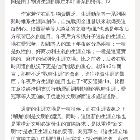
悶是由于物資生涯的艱巨和出書業的瘠薄。12
作家若何在面對物資匱乏、生涯動蕩等一系列困
難時維系生涯與創作，自抗戰周全迸發以來就備受追
蹤關心。13喬冠華等人談及的文壇“頹風”也應是年夜后
方積習已久的題目。年夜后方常識分子過錯的生涯立
場在喬冠華、胡繩等人的筆下年夜致分為兩種：一種
是奴性的、奸商功利主義的生涯立場；一種是迴避實
際的、麻痺的個別化生涯立場。比之前者，后者在戰
時周遭的狀況下更是他們批駁的重心。就1943年而
言，那時不乏“戰時生涯”的會商，除往物資生涯的艱
巨，年夜后方生涯的題目也在于“茍安適樂”14。比擬
主意從經濟開支與行動層面調劑頹靡的戰時生涯，喬
冠華等人更偏向于從思惟文明層面追求處理道路。
過錯的生涯立場是一種征候，而在生涯表象之下
涌動的則是文明的淵流。同時，追隨新的生涯立場也
是重構新文明必定發生的實際訴求，是以重構“新文
明”才是改正生涯立場的要害。喬冠華在《論生涯立場
與實際主義》中開門見山地寫道：“我們要除舊，我們