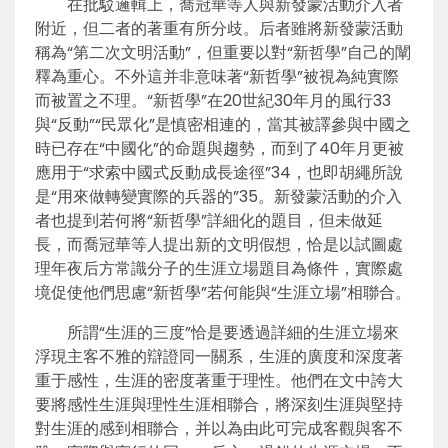
在批駁邏輯上，喬冠華等人與新發蒙活動介入者
附近，但二者的著重有所分歧。后者雖將新發蒙活動
稱為“第二次文明活動”，但重要以對“新哲學”自己的闡
釋為重心。不外這并非意味著“新哲學”被視為純實際
而被置之不理。“新哲學”在20世紀30年月的風行33
與“反動”“民眾化”是慎密相連的，當其被譯參與中國之
時已存在“中國化”的命題與趨勢，而到了40年月更被
應用于“求索中國式反動成長途徑”34，也即胡繩所說
是“用來做轉變實際的兵器的”35。新發蒙活動的介入
者也提到若何將“新哲學”詳細化的題目，但未做延
長，而喬冠華等人提出新的文明假想，恰是以試圖處
理年夜后方常識分子的生涯立場題目為條件，實際處
境促使他們思慮“新哲學”若何能與“生涯立場”相聯合。
所謂“生涯的三度”恰是要透過詳細的生涯立場來
浮現主客不雅的辯證同一關系，生涯的廣度和深度著
重于感性，生涯的密度著重于理性。他們在文中誇大
要將感性生涯與理性生涯相聯合，將深刻生涯與堅持
對生涯的感到相聯合，并以為由此可完成客觀與客不