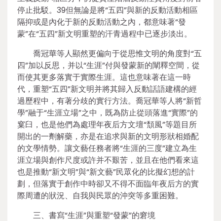
停止批駁。39但無論是將“五四”與新的反動活動相區
隔抑或是內化于新的反動活動之內，都意味著“發
蒙”在“五四”新文明重塑的汗青過程中已逐步淡出。
喬冠華等人顯然更偏向于從思惟文明的角度對“五
四”加以反思，并以“生涯”付與發蒙新的闡釋空間，從
而使其更多落實于實際生涯。這也意味著在這一時
代，重塑“五四”新文明并將其歸入反動話語建構的經
過歷程中，有著分歧的實行方法。喬冠華等人將“新哲
學”融于“生涯立場”之中，既為防止從頭落進“實際”的
窠臼，也是他們為處理年夜后方文壇“頹風”等題目所
開出的一劑解藥，亦是在追求與新的文明形狀相婚配
的文學情勢。讓文藝任務者將“生涯的三度”建立為生
涯立場與創作尺度或許并不艱苦，並且在他們看來這
也是推動“新文明”與“新文藝”民眾化的比擬幻想的計
劃，但落實于創作中時卻又不得不面臨年夜后方的實
際周遭的狀況、自我與民眾的沖突等多重困難。
三、書寫“生涯”與重塑“發蒙”的窘境