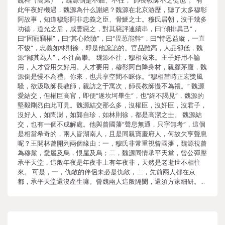
巍科（高第）”，魏源倒是不聽、不往，“師長教師不之從也”。 有
此年夜好機遇，魏源為什么謝絕？魏源在北京游歷，聽了太多穆彰
阿故事，知道穆彰阿非忠義之臣、骨鯁之士。穆氏居朝，沒干幾多
功德，道光之后，咸豐惡之，對其惡評連續串，曰“傾排異己”，
曰“固寵竊權”，曰“其心陰險”，曰“畏葸能幹”，曰“恃恩益縱，一直
不悛”，忠義如林則徐，即是他讒諂的。官品雖高，人品卻低，魏
源“鄙其為人”，不往高攀。 魏源不往，穆相竟來。主子好用不論
用，人才管用欠好用。人才要用，穆彰阿自降身材，親顧茅廬，魏
源倒是慢不為禮。你來，也共享空間不睬你。“穆相當時正宏獎風
騷，欲汲取師長教師，親訪之于寓次，師長教師慢不為禮。” 魏源
愛結交，但權臣高官，即便“遂坎坷畢生”，也“終不謁見”，魏源的
堅毅剛烈由此可見。魏源結交那么多，沒權臣，沒奸臣，沒君子，
沒好人，如陶澍，如龔自珍，如林則徐，都是高潔之士。 魏源結
交，也有一個不成解處。他與曾國藩“聲息無通，只字無考”，這個
是相當希奇的，兩人皆湖南人，且是同親寶慶府人，何故欠亨聲息
呢？王開林曾開列兩個緣由：一，穆氏非常重視曾國藩，魏源視曾
為穆黨，愛屋及烏，恨屋及烏；二，魏源同情承平天堂，曾公彈壓
承平天堂，這般年夜是年夜非上有年夜非，天然是老逝世不相往
來。 可是，一，仇敵的伴侶未必是仇敵，二，先前兩人都在京
都，承平天堂還沒產生嘛。曾魏兩人這般隔閡，還須方家細研。…