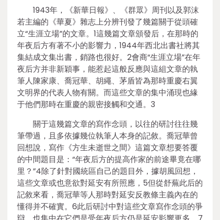
1943年，《新華日報》、《群眾》周刊以及郭沫
若主編的《華夏》雜志上分辨刊發了幾篇關于從頭確
立“生涯立場”的文章。1這幾篇文章頒發后，在那時的
年夜后方有著不小的影響力，1944年西北出書社將其
集結成文集出書，銷路也很好。2會商“生涯立場”在年
夜后方并非新穎事，能惹起這般反應與這組文章的執
筆人陳家康、喬冠華、胡繩、茅盾皆為那時重慶右翼
文明界的代表人物有關。而這些文章的集中涌現也緣
于他們那時在重慶的親密接觸和交通。3
關于這幾篇文章的寫作念頭，以往的研討往往幾
筆帶過，且多依據幾位執筆人本身的記敘。喬冠華曾
回想說，寫作《方生未逝世之間》這篇文章想要答覆
的中間題目是：“年夜后方的提高作家的前途畢竟在哪
里？”4除了針對國統區自己的題目外，據胡風回想，
這些文章或也意欲對延安有所照應，5但從舒蕪此后的
記敘來看，喬冠華等人那時對延安反教條主義內在的
懂得并不確實。6此后研討中對這些文章寫作念頭的爭
辯，也集中在它們是受年夜后方仍是延安影響更多，7