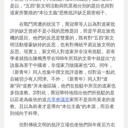
是以，“五四”新文明活動與民眾相分別的題目也與對
道家所繁殖的“本位主義”思惟批評缺乏親密相干。
在戰鬥周遭的狀況下，喬冠華等人以為對道家批
評的缺乏曾經不是小我的思惟題目，而是平易近族危
機的題目。他們的反思是雙重的，既有對“五四”新文
明活動發蒙缺掉的反思，也有對傳統平易近族文明的
反思。現實上，新文明人對道家并非沒有批駁。若有
學者就指出陳獨秀早在1918年所寫的文章中就提出“古
說最為害于中國者，非儒家乃陰陽家也”20。同年，
《新青年》同人也集中撰文批評道教，但對這一點此
后確切少有人問津。不外，《新青年》同人對“道
家”與“道教”并未做區隔，他們在批駁中所言的道家也
多指道教。21對此，喬冠華特地指出他們所批駁的是
以莊老為皈依的道
共享會議室
家而不是崇尚黃老的道
教。且以為前者才是導向“本位主義”的本源，而后者
則傾向于科學。
但對傳統文明的批評立場也使他們與年夜后方右