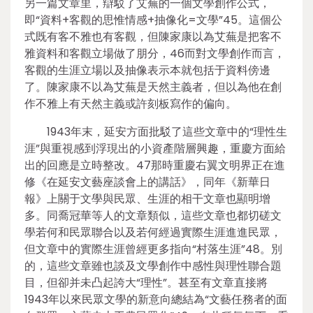
另一篇文章里，辯駁了艾蕪的一個文學創作公式，
即“資料+客觀的思惟情感+抽像化=文學”45。這個公
式既有客不雅也有客觀，但陳家康以為艾蕪是把客不
雅資料和客觀立場做了朋分，46而對文學創作而言，
客觀的生涯立場以及抽像表示本就包括于資料傍邊
了。陳家康不以為艾蕪是天然主義者，但以為他在創
作不雅上有天然主義或許刻板寫作的偏向。
1943年末，延安方面批駁了這些文章中的“理性生
涯”與重視感到浮現出的小資產階層興趣，重慶方面給
出的回應是立時整改。47那時重慶右翼文明界正在進
修《在延安文藝座談會上的講話》，同年《新華日
報》上關于文學與民眾、生涯的相干文章也顯明增
多。同喬冠華等人的文章類似，這些文章也都切磋文
學若何和民眾聯合以及若何經過實際生涯進進民眾，
但文章中的實際生涯曾經更多指向“村落生涯”48。別
的，這些文章雖也談及文學創作中感性與理性聯合題
目，但卻并未凸起誇大“理性”。甚至有文章直接將
1943年以來民眾文學的新意向總結為“文藝任務者的面