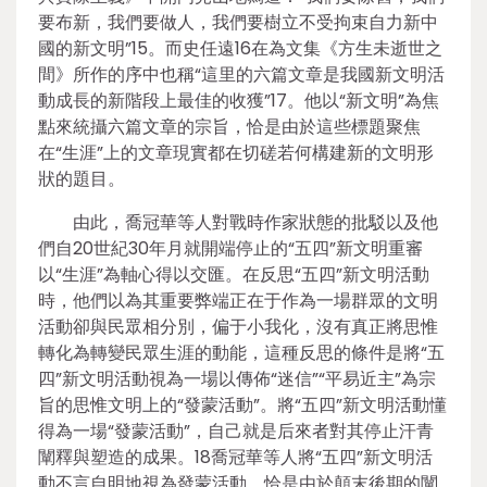
要布新，我們要做人，我們要樹立不受拘束自力新中
國的新文明”15。而史任遠16在為文集《方生未逝世之
間》所作的序中也稱“這里的六篇文章是我國新文明活
動成長的新階段上最佳的收獲”17。他以“新文明”為焦
點來統攝六篇文章的宗旨，恰是由於這些標題聚焦
在“生涯”上的文章現實都在切磋若何構建新的文明形
狀的題目。
由此，喬冠華等人對戰時作家狀態的批駁以及他
們自20世紀30年月就開端停止的“五四”新文明重審
以“生涯”為軸心得以交匯。在反思“五四”新文明活動
時，他們以為其重要弊端正在于作為一場群眾的文明
活動卻與民眾相分別，偏于小我化，沒有真正將思惟
轉化為轉變民眾生涯的動能，這種反思的條件是將“五
四”新文明活動視為一場以傳佈“迷信”“平易近主”為宗
旨的思惟文明上的“發蒙活動”。將“五四”新文明活動懂
得為一場“發蒙活動”，自己就是后來者對其停止汗青
闡釋與塑造的成果。18喬冠華等人將“五四”新文明活
動不言自明地視為發蒙活動，恰是由於顛末後期的闡