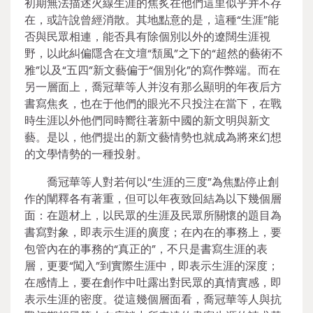
初期無法描述火線生涯的焦炙在他們這里似乎并不存
在，或許說曾經消散。其地點意的是，這種“生涯”能
否與民眾相連，能否具有除個別以外的遼闊生涯視
野，以此糾偏隱含在文壇“頹風”之下的“超然的藝術不
雅”以及“五四”新文藝偏于“個別化”的寫作弊端。而在
另一層面上，喬冠華等人并沒有那么顯明的年夜后方
書寫焦炙，也在于他們的眼光不只投注在當下，在戰
時生涯以外他們同時嚮往著新中國的新文明與新文
藝。是以，他們提出的新文藝情勢也就成為將來幻想
的文學情勢的一種投射。
喬冠華等人對若何以“生涯的三度”為焦點停止創
作的闡釋各有著重，但可以年夜致回結為以下幾個層
面：在題材上，以民眾的生涯及民眾所關懷的題目為
書寫對象，即表示生涯的廣度；在內在的事務上，要
包管內在的事務的“真正的”，不只是書寫生涯的表
層，更要“闖入”到實際生涯中，即表示生涯的深度；
在感情上，要在創作中吐露出對民眾的真情實感，即
表示生涯的密度。從這幾個層面看，喬冠華等人與抗