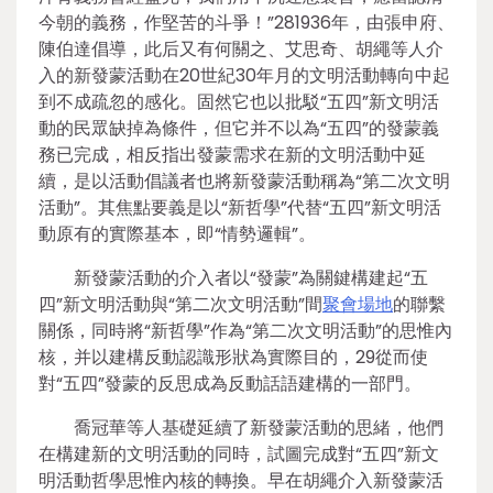
今朝的義務，作堅苦的斗爭！”281936年，由張申府、
陳伯達倡導，此后又有何關之、艾思奇、胡繩等人介
入的新發蒙活動在20世紀30年月的文明活動轉向中起
到不成疏忽的感化。固然它也以批駁“五四”新文明活
動的民眾缺掉為條件，但它并不以為“五四”的發蒙義
務已完成，相反指出發蒙需求在新的文明活動中延
續，是以活動倡議者也將新發蒙活動稱為“第二次文明
活動”。其焦點要義是以“新哲學”代替“五四”新文明活
動原有的實際基本，即“情勢邏輯”。
新發蒙活動的介入者以“發蒙”為關鍵構建起“五
四”新文明活動與“第二次文明活動”間
聚會場地
的聯繫
關係，同時將“新哲學”作為“第二次文明活動”的思惟內
核，并以建構反動認識形狀為實際目的，29從而使
對“五四”發蒙的反思成為反動話語建構的一部門。
喬冠華等人基礎延續了新發蒙活動的思緒，他們
在構建新的文明活動的同時，試圖完成對“五四”新文
明活動哲學思惟內核的轉換。早在胡繩介入新發蒙活