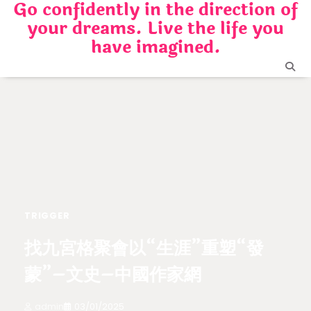
Go confidently in the direction of
Skip
your dreams. Live the life you
to
content
have imagined.
TRIGGER
找九宮格聚會以“生涯”重塑“發
蒙”–文史–中國作家網
admin
03/01/2025