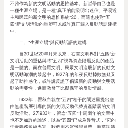
不雅作為新的文明活動的思惟基本。新哲學自己也是
一種生涯立場，是一種“真正的能發明出迷信、平易近
主和民眾的新文明的思惟系統”26，而這也使對“五
四”新文明活動的重塑可以或許真正歸入反動話語建構
中。
二、“生涯立場”與反動話語的建構
自20世紀20年月末以來，右翼文明界對“五四”新
文明活動的重估與將“五四”視為資產階層反動的產品
是一體的。而在普羅文明、民眾文明這股新的反動文
明活動海潮的鼓起中，1927年的年夜反動掉敗無疑又
起了助推感化，或許說反證了倡議新的反動與文明活
動的需要性，進而激發了比擬保守的反動情感。
1932年，瞿秋白就在“五四”相干的闡述里提出應
由無產階層引導的新的文明反動代替資產階層的文明
反動活動。271933年，留念“五四”十周圍年的文章中
也不乏如許的論述，以為“五四”已成為曩昔式，“它的
汗青義務曾經盡完，我們用不沉迷戀曩昔，應當認清