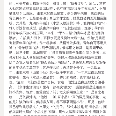
錯，可盡年夜大都寫得匆促、粗拙，屬于“快餐文明”。所以，當有
人勸其將這些文章結集出版時，他本身“感到沒多年夜意思”，不加
猶豫地予以謝絕。 張恨水的白話散文，多少數字未幾，東西的品
質良莠不齊，但是他專注于白話寫作之際，體裁自發的認識相當顯
明。尤其是一九四四年編訂《水滸人物論贊》時，他的白話寫作不
雅可以說曾經成型。該書序中自稱：“但就技能言，進獻于學作白
話青年或不無小補云爾。”本來，“學作白話”的青年才是他的目的
讀者。 在該書凡例中，張恨水更是反復誇大這一點。例如“是書愿
進獻青年學白話者，作一種參考，故構造取多種。青年自可琢磨貫
通”；“青年頭學白話，對于語助詞，最感用之難當。是書頗于此
點，加意援用，愿為闡明”；“是書愿進獻青年作學白話之參考，亦
是友朋中為人父兄所請求”等等。張恨水撰寫此類報刊系列專欄，
除了為寬大讀者供給“茶余酒后之消遣品”，還盼望為有志白話寫作
的青年供給文章范本，其創作念頭，再清楚不外了。 一九四五
年，張恨水在《山窗小品》第一版序中寫道：“一年來以白話散文
出書者，先有《水滸人物論贊》，并此而兩矣。實非始料所及
也。”這后一句顯然是故作自持。實在，他對這些白話散文自視甚
高。《寫作生活回想》里有一節專說“散文”，議論的僅是這兩部白
話小品集。隨后，他還論述了關于散文的兩個主意：“一是言之有
物，二是取徑沖淡。”他說，《山窗小品》“寫的滿是面前事物，走
的是沖淡的途徑，但認識方面，卻不跟著明清小品”。可見，他暗
裡已想到此類散文在文學史上的定位。 張恨水說起“明清小品”，顯
然與昔時文壇的“小品文熱”有關。周作人追溯1對1教學“中國新文學