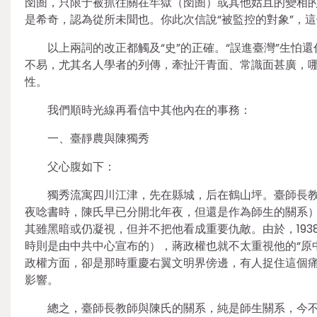
囹圄，只限于被抓往關在牢獄（囹圄）或其他姑且的變相的
是希奇，認為從所未聞也。你此次信說“被監控的對象”，這個提
以上兩詞的改正都觸及“史”的正確。“誤進臺灣”生
不易，尤其名人學者的列傳，牽扯汗青面、常識面甚廣，
性。
我們順時光線再看信中其他內在的事務：
一、臺靜農與陳獨秀
父心腹如下：
獨秀流寓四川江津，先在縣城，后在鶴山坪。臺師長
夜唸書時，陳氏早已分開北年夜，但還是作為師生的關系
其雖黑暗或仍凝視，但并不把他看成重要仇敵。由於，193
時則是由中共中心宣布的），蔣政權也就不太重視他的“原
政權方面，卻是那時重慶右翼文明界傍邊，有人捉住這個痛
影響。
總之，臺師長教師與陳氏的關系，純是師生關系，今