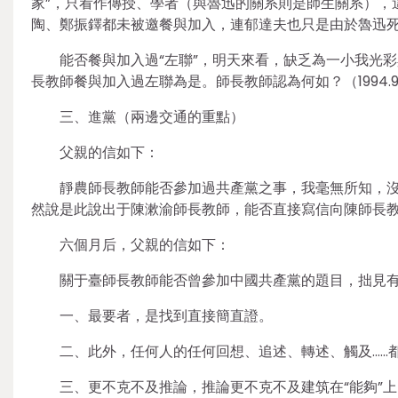
家”，只看作傳授、學者（與魯迅的關系則是師生關系），這
陶、鄭振鐸都未被邀餐與加入，連郁達夫也只是由於魯迅
能否餐與加入過“左聯”，明天來看，缺乏為一小我光
長教師餐與加入過左聯為是。師長教師認為何如？（1994.9.
三、進黨（兩邊交通的重點）
父親的信如下：
靜農師長教師能否參加過共產黨之事，我毫無所知，
然說是此說出于陳漱渝師長教師，能否直接寫信向陳師長教師一
六個月后，父親的信如下：
關于臺師長教師能否曾參加中國共產黨的題目，拙見
一、最要者，是找到直接簡直證。
二、此外，任何人的任何回想、追述、轉述、觸及……
三、更不克不及推論，推論更不克不及建筑在“能夠”上