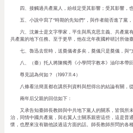
四、接觸過共產黨人，紛歧定受其影響；受其影響，
五、小說中寫了“時期的先知們”，與作者能否進了黨
六、沈兼士是文字學家，平生與馬克思主義、共產黨
共產黨的地下任務。至于更早，他在北年夜國粹研討所做
七、魯迅去世時，送奠儀者多矣，奠儀只是奠儀，與“
八、（臺）托人將陳獨秀《小學問字教本》油印本帶回
尊見認為何如？（1997.11.4）
八條看法簡直都在講所列資料與想得出的結論有關，
兩年后父親的回信如下：
又承告知臺師長教師與中共地下黨人的關系，皆我所
治，同情中國共產黨，與右翼人士關系親密這些，這是普
懷，也歷來沒有聽他談過這方面的話。師長教師所問的各