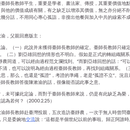
但臺師長教師平生，重要是學者、書法家、傳授，其重要價值地
，與他的價值成績有關，有之缺乏以增添其價值，無之亦分絕不
說幾分話，不用同心專心孤詣，非搜出他餐與加入中共的線索不
漱渝，父親回應版主：
立論。（一）此說并未獲得臺師長教師的確定。臺師長教師只確
黨。（二）劉亞雄回想的情形也不明白。假如是正式的轉組織關系
靜農同道，可以經由過程范文瀾找到。”而劉亞雄回想的話：“可
不清，也可以說明為經由過程臺師長教師，再找到組織關系。（
思，那么，也還是“孤證”，考證的準繩，老是“孤證不立”。況且
臺師長教師答復陳漱渝的話，很像能否認此事之意。
討，未可據此定論，而對于臺師長教師來說，仍是有此缺乏為榮
若何？（2000.2.25）
漱渝師長教師赴臺灣投親，五次造訪臺靜農，一次于無人時曾問
，只是委婉地
交流
說：‘這都是半個世紀以前的事啦。歸正阿誰時