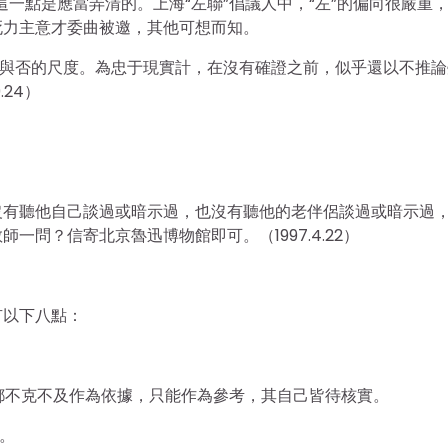
一點是應當弄清的。上海“左聯”倡議人中，“左”的偏向很嚴重
死力主意才委曲被邀，其他可想而知。
彩與否的尺度。為忠于現實計，在沒有確證之前，似乎還以不推論
24）
沒有聽他自己談過或暗示過，也沒有聽他的老伴侶談過或暗示過
問？信寄北京魯迅博物館即可。（1997.4.22）
有以下八點：
都不克不及作為依據，只能作為參考，其自己皆待核實。
。