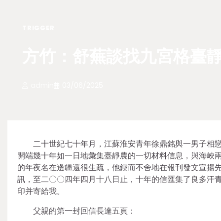
TRIGGER
方竹：舒蕪談找九宮格臺靜
admin
03/06/2025
二十世紀七十年月，江蘇淮安青年徐鼎銘與一男子相
開端幾十年如一日地彙集臺靜農的一切材料信息，與海峽
的年夜名在邊疆還很生疏，他鍥而不舍地在報刊發文宣揚
訊，至二〇〇四年四月十八日止，十年的信匯集了良多汗
印并寄給我。
父親的第一封回信長達五頁：