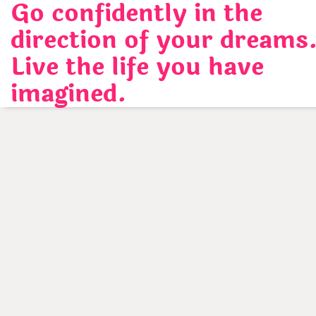
Go confidently in the
Skip
to
direction of your dreams
content
Live the life you have
imagined.