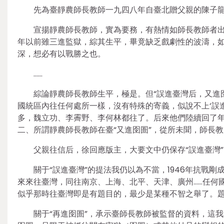
先為臺靜農師長教師一九四八年自臺北贈父親的陳子
宣揚靜農師長教師，實為要務，有熱情如師長教師者
年以前雖三進監獄，綜其生平，畢竟缺乏戲劇性的波濤，
深，想必有以戰勝之也。
……
綜論靜農師長教師生平，極是。但“誤進臺灣后，又進
國統區內往任何處所一樣，沒有特殊的寄義，似說不上‘誤
多，魏立功、李霽野、李何林都往了。后來他們陸續回了
二、所謂靜農師長教師在臺“又進囹圄”，從所未聞，師長教師何
父親往信后，徐回應版主，大要文中仍保存“誤進臺灣”
關于“誤進臺灣”的提法我仍以為不當，1946年抗戰
來來往臺灣，同往南京、上海、北平、天津、廣州……任何國
似乎那時往臺灣即是有題目的，最少是某種不智之舉了。
關于“再進囹圄”，承示臺師長教師被監督的資料，這