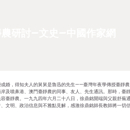
農研討–文史–中國作家網
戀成婚，得知夫人的舅舅是魯迅的先生——臺灣年夜學傳授臺靜農
兩岸及噴鼻港、澳門臺靜農的同事、友人、先生通訊。那時，臺
先容臺靜農。一九九四年六月二十八日，徐鼎銘開端與父親舒蕪
青、文明、政治信息與不雅點見解，感激徐鼎銘師長教師將一切