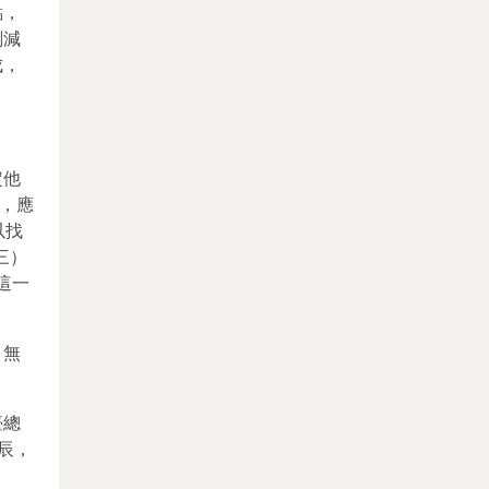
點，
削減
成，
定他
，應
以找
三）
這一
，無
臺總
辰，