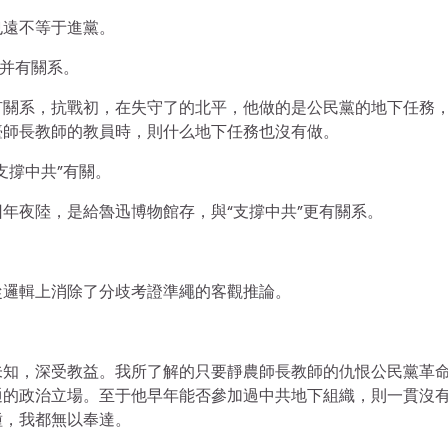
也遠不等于進黨。
，并有關系。
有關系，抗戰初，在失守了的北平，他做的是公民黨的地下任務
臺師長教師的教員時，則什么地下任務也沒有做。
支撐中共”有關。
年夜陸，是給魯迅博物館存，與“支撐中共”更有關系。
從邏輯上消除了分歧考證準繩的客觀推論。
未知，深受教益。我所了解的只要靜農師長教師的仇恨公民黨革
通的政治立場。至于他早年能否參加過中共地下組織，則一貫沒
種，我都無以奉達。