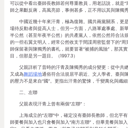
可以從中看出臺師長教師若何尊重教員，用老話說，就是“
師之果斷反蔣，高風亮節，事例甚多，正不用以其與陳獨
中國近幾十年來汗青，極為復雜。國共兩黨關系，更
場待反動者與提高人士，但另一方面，八路軍處事處、新
半公然（甚至年夜半公然）的共產黨人，依然公然符合法規
的一些右翼文明人，經常公然收支于間諜周密監督下的“周
師保留著與陳獨秀的書札，就要冒著“被捕的風險”，那其
目，但那是另一題目。（1997.3）
父親詳析了昔時的汗青及陳獨秀的成分變更：從中共總書
又成為
舞蹈場地
通俗符合法規居平易近、文人學者。臺與陳
的壓力不是來自“國”。更指出汗青的驚悚，千變萬化與纖
二、左聯
父親表現汗青上曾有兩個“左聯”：
上海成立的“左聯”中，確定沒有臺師長教師，但北平有
師要餐與加入也只會餐與加入“南方左聯”，但畢竟餐與加