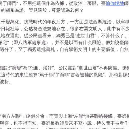
篤于師門”，不用把這個作為依據，從政治上著眼。臺
瑜伽場地
師
秀的關系為證。管見這般，尊意認為若何？
是千變萬化。抗戰時代的年夜后方，一方面是法西斯統治，以牢
華日報社等，公然符合法規地存在，很多右翼文明人，此中有不
地在運動。從公民黨看來，獨秀已是“逝世山君”，不算什么了。
第宅”（即八路軍處事處），并不是以而有什么風險。假如說臺師
實過分了，至于獨秀這批書札，自有學術文明上的主要價值，自無
記“演變”為“托匪、漢奸”。公民黨對“逝世山君”不再防備。陳
這時代的來往應算“篤于師門”而非“冒著被捕的風險”。那時對陳
細波折。
“南方左聯”，略似分會，而實與上海“左聯”無甚聯絡接觸，臺師
入與否，也不得而知。臺師長教師后來不寫小說，持久間不被看作