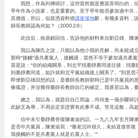
我想，作為列傳研討，這些當然都是應當弄明白的，
早年作為小說家，也是重要的。至于早年能否參加過中共
其價值，所以，似當憑資料措
講座場地
辭，有幾多資料，
師長教師認為何如？（2000.2.6）
此信后，徐鼎銘回信，告訴他的材料來自劉亞雄、陳
我以為陳氏之說，只能以為他小我的見解，尚未能成
那時“接觸”過共產黨人，接觸過，當然不等于參加過共產
當是說：“你的組織關系，到北平找臺靜農同道往接，找臺
到臺靜農同道，如許就和北平黨組織接上關系了。”則意思
即便劉亞雄回想的話，是臺師長教師那時已是中共黨員的意
條孤證，并沒獲得臺師長教師自己的確定。我甚至以為，
總之，我以為，就題目自己而論，尚待進一個步驟研
此缺乏為辱，不用必定非證實有此事不成。管見這般，高超認為
信中未引臺靜農答復陳漱渝的話。一九八九年玄月陳
是否中共黨員，陳漱渝寫：“臺老沉吟很久，未給直接答復
我接觸的不是共產黨人就是右翼人士。’”