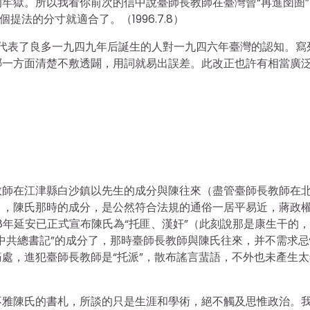
牢獄。所以我看你前次的信中說臺師長教師在臺灣曾“再進囹圄”
法的分寸就適合了。（1996.7.8）
怕還代表了良多一九四九年后誕生的人對一九四六年臺灣的認知。寫
哪一方面清楚不敷透闢，用詞就易出誤差。此改正也許有相當廣
教師在江津縣白沙鎮以先生的成分與陳往來（盡管臺師長教師在
），陳氏那時的成分，是公然符合法規的通俗一居平易近，蔣政
8年延安已正式宣布陳氏為“托匪、漢奸”（此刻說那是康生干的
中共總書記”的成分了，那時臺師長教師與陳氏往來，并不需求忌
處，進犯臺師長教師是“托派”，散布謠言蜚語，不外也未產生太
不雅陳氏的書札，所談的只是生涯和學術，絕不觸及思惟政治。