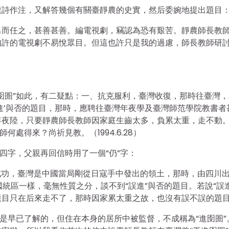
龍詩作注，又解答幾個有關臺靜農的史實，然后委婉地提出題目
出而任之，甚善甚善。編電視劇，竊認為恐有艱苦。靜農師長教
如許的電視劇不易悅眾目。但這也許只是我的過慮，師長教師研
囹圄”如此，有二疑點：一、抗克服利，臺灣收復，那時往臺灣，
進’與否的題目，那時，應聘往臺灣年夜學及臺灣師范學院教書者
年夜陸，只要靜農師長教師因家庭生齒太多，負累太重，走不動
處得來？尚祈見教。（1994.6.28）
四字，父親再回信時用了一個“仍”字：
剛成功，臺灣是中國當局剛從日寇手中發出的領土，那時，由四川
統區一樣，毫無性質之分，談不到“誤進”與否的題目。若說“誤進
題目只在后來走不了，那時因家累太重之故，也沒有誤不誤的題
我是早已了解的，但住在本身的居所中被監督，不成稱為“進囹圄”