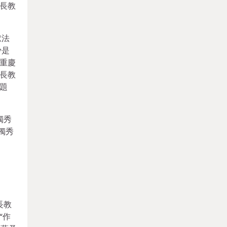
長教
獄法
少是
重慶
長教
題
獨秀
獨秀
長教
“作