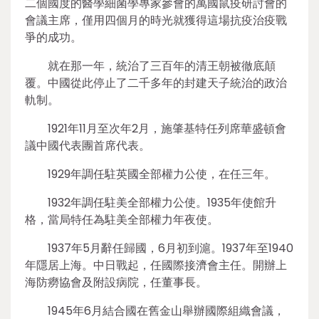
二個國度的醫學細菌學專家參會的萬國鼠疫研討會的
會議主席，僅用四個月的時光就獲得這場抗疫治疫戰
爭的成功。
就在那一年，統治了三百年的清王朝被徹底顛
覆。中國從此停止了二千多年的封建天子統治的政治
軌制。
1921年11月至次年2月，施肇基特任列席華盛頓會
議中國代表團首席代表。
1929年調任駐英國全部權力公使，在任三年。
1932年調任駐美全部權力公使。1935年使館升
格，當局特任為駐美全部權力年夜使。
1937年5月辭任歸國，6月初到滬。1937年至1940
年隱居上海。中日戰起，任國際接濟會主任。開辦上
海防癆協會及附設病院，任董事長。
1945年6月結合國在舊金山舉辦國際組織會議，