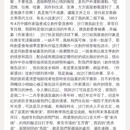
聚，不要焦急，盡能夠堅持心情的愉悅，多到戶外運動運動。”從
思惟、任務、唸書、寫作到生涯、安康，方方面面都看護到了，真
是無微不至啊！ 真是無巧不成書。繼嚴文井之后，曾任延安魯藝
文學系代主任、有名小說家沙汀，又成了我的第二個下級。 1953
年4月中國作家協會成立創作委員會時，沙汀擔負副主任，掌管日
常任務。我那時是個20歲出頭的年青人，擔負創委會秘書，并編
纂《作家通信》，沙汀恰是我的頂頭下屬。沙汀給我最後的印象是
任務非常謹嚴細致，一絲不茍，風格和藹可掬，沒有一點架子。那
時創委會每個季度要向作協主席團作一次創作情形報告請示。沙汀
老是同創委會秘書室的同道一路瀏覽作品，一路會商以後文學創作
的情形和題目，配合磋商應該確定哪些好的或比擬好的作品，指出
創作中存在哪些值得留意的靜態和偏向。對我們草擬的《創作情形
報告請示》，他在統改全稿時，老是要反復斟酌，精益求精。《作
家通信》從創刊號到第11期，我是責編，由沙汀擔任終審。至今，
我的面前還清楚地顯現著他昔時坐在臨窗的寫字臺前，目不斜視地
用蠅頭小楷細心修正報告請示資料或《作家通信》稿件的情形。他
那專注的神色，令人難以忘記。 我與沙汀可說是忘年交，當我仍
是個二十一二共享會議室歲的小青年時，他已年近半百了。但是年
紀的差距并無妨礙我們心靈的溝通。我們住在統一個院子里約有兩
年光景，可說是旦夕相處。有兩段時光，沙汀的夫人不在北京，他
成了寂寞的“獨身漢”。那時教學我也還沒成婚。每到周末薄暮或禮
拜日，他經常到我的房間門前，用濃厚的四川口音大呼一聲“束沛
德”，約我到飯店往打牙祭。東安市場的“五芳齋”，西四的“恩承
居”，新開胡同的“馬凱”，都是我們幫襯過的處所。邊吃邊聊，放