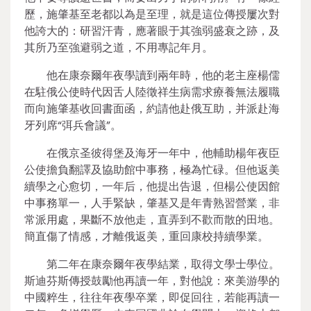
歷，施肇基至老都以為是至理，就是這位傳授屢次對
他誇大的：研習汗青，應著眼于其強弱盛衰之跡，及
其所乃至強避弱之道，不用專記年月。
他在康奈爾年夜學讀到兩年時，他的老主座楊儒
在駐俄公使時代因舌人陸徵祥生病需求療養無法履職
而向施肇基收回書面函，約請他赴俄互助，并派赴海
牙列席“弭兵會議”。
在俄京圣彼得堡及海牙一年中，他輔助楊年夜臣
公使擔負翻譯及協助館中事務，極為忙碌。但他返美
續學之心愈切，一年后，他提出告退，但楊公使因館
中事務單一，人手緊缺，肇基又是年青熟習營業，非
常派用處，果斷不放他走，直弄到不歡而散的田地。
簡直傷了情感，才離俄返美，重回康校持續學業。
第二年在康奈爾年夜學結業，取得文學士學位。
斯迪芬斯傳授鼓勵他再讀一年，對他說：來美游學的
中國粹生，往往年夜學卒業，即促回往，若能再讀一