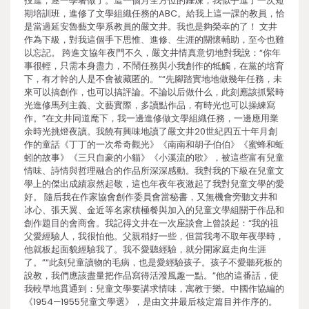
投進，逐一學著做了。這一個月全方位的錘煉，我似乎進了一次短
期培訓班，進修了文學組織任務的ABC。給我上這一課的教員，恰
是當過延安魯藝文學系教員的嚴文井。我也是夠榮幸的了！ 文井
作為下級，對我這個手下思惟、進修、生涯的關懷輔助，至今也難
以忘記。 跨進文協年夜門不久，嚴文井情真意切地對我說：“你年
事很輕，只需本身盡力，不鬧任務與小我創作的牴觸，在黨的培育
下，有才幹的人是不會被藏匿的。”“先腳踏實地地做幾年任務，未
來可以搞創作，也可以搞評論。不論以后做什么，此刻應該抓緊時
光進修馬列主義、文藝實際，多讀點作品，有時光也可以操練寫
作。”在文井同道麾下，我一邊進修做文學組織任務，一邊應用業
余時光挑燈夜讀。我饒有興味地讀了嚴文井20世紀四五十年月創
作的童話《丁丁的一次希奇觀光》《南南和胡子伯伯》《蜜蜂和蚯
蚓的故事》《三只自豪的小貓》《小溪流的歌》，被這些富有兒童
情味、詩情與哲理融合的作品所深深感動。我對我的下級在兒童文
學上的傑出成績寂然起敬，這也年夜年夜激起了我對兒童文學的愛
好。 隨后我在作家協會創作委員會當秘書，又無機會旁聽文井和
冰心、張天翼、金近等名家積極餐與加入的兒童文學組關于作品和
創作題目的會商會。我記得文井在一次座談會上曾談起：“我的祖
父愛經驗人，我很怕他。父親稍好一些，但當我考不取年夜學時，
他就板起面貌經驗我了。我不愛聽經驗，就分開家庭走向生涯
了。”“此刻兒童讀物的毛病，也是愛經驗孩子。孩子不愛聽死板的
說教，我們應該盡量把作品寫得活潑風趣一點。”他的這番話，使
我較早地貫通到：兒童文學要講求情味，寓教于樂。中國作協編的
《1954—1955兒童文學選》，是由文井最后核定篇目并作序的。