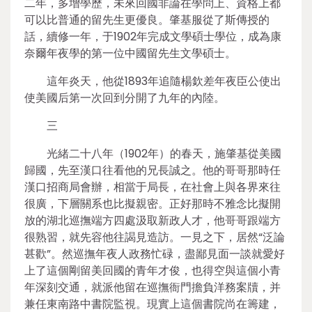
二年，多增學歷，未來回國非論在學問上、資格上都
可以比普通的留先生更優良。肇基服從了斯傳授的
話，續修一年，于1902年完成文學碩士學位，成為康
奈爾年夜學的第一位中國留先生文學碩士。
這年炎天，他從1893年追隨楊欽差年夜臣公使出
使美國后第一次回到分開了九年的內陸。
三
光緒二十八年（1902年）的春天，施肇基從美國
歸國，先至漢口往看他的兄長誠之。他的哥哥那時任
漢口招商局會辦，相當于局長，在社會上與各界來往
很廣，下層關系也比擬親密。正好那時不雅念比擬開
放的湖北巡撫端方四處汲取新政人才，他哥哥跟端方
很熟習，就先容他往謁見造訪。一見之下，居然“泛論
甚歡”。然巡撫年夜人政務忙碌，盡鄙見面一談就愛好
上了這個剛留美回國的青年才俊，也得空與這個小青
年深刻交通，就派他留在巡撫衙門擔負洋務案牘，并
兼任東南路中書院監視。現實上這個書院尚在籌建，