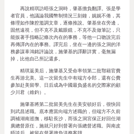
再說精琪訪晤張之洞時，肇基擔負翻譯。張是學
者官員，他議論我國幣制情況三刻鐘，娓娓不倦，其
條理如作陳腔濫調文章，逐條推說。肇基坐在旁邊，
固然遠視，但不克不及戴眼鏡，不克不及做筆記，只
能扳著手指略記條次內在的事務，等他一口吻說完后
再傳譯內在的事務。譯完后，坐在一邊的張之洞的洋
務參謀辜鴻銘評論說，施肇基的譯辭詳實，毫無漏
掉，比他自己所記還多。
精琪返美后，施肇基又受命率領第二批鄂籍官費
生再游北美。這一次留先生中有端方令郎，還有公費
參加赴美留學、日后成為中國最負盛名的交際家的顧
少川君（維鈞）。
施肇基將第二批留美先生在美安頓好后，很快回
到武昌述職。底本應當向端方述職的，但端方不久前
調補湖南巡撫，移駐長沙，而張之洞宮保正好回任湖
廣總督原任，施就只好到督署向張總督述職。與南皮
晤談后，被留在督署擔負洋務案牘。