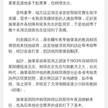
重要是讓他多干點實事，也稍增支出。
昔時夏季，端方設定湖北省首批鄂籍官費生留洋
美國，需求一名熟習美國情形的人擔負帶隊，正好派
施肇基作為領隊和留美先生的監視官，于是他就帶了
幾十名湖北籍留先生從頭到了美國。
到美國后不久，康奈爾年夜學施肇基的教員精琪
傳授就來找他磋商，說是他被清當局約請赴華考核幣
制，研討改進打算，想請他同業擔負翻譯。
如許，施肇基就奉當局之調派于1903年與精琪同
業歸國抵達北京。精琪在京先后勾留數月之久，在此
時代，施肇基陪伴他的教員精琪傳授分赴各省考核查
詢拜訪現實狀態，還分辨訪謁了各地總督，如岑春
煊、張之洞等，并晤見了天津海關道唐少川師長教師
（紹儀）。
施肇基因陪伴精琪師得以與那些年夜員瞭解來
往，也為后來他在交際界的成長打下了基本。