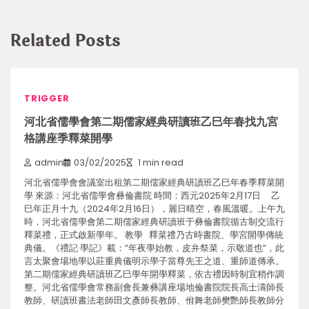
Related Posts
TRIGGER
河北省儒學會第二期儒家經典研讀班乙巳年春找九宮
格講座季釋菜開學
admin
03/02/2025
1 min read
河北省儒學會會議室出租第二期儒家經典研讀班乙巳年春季釋菜開
學 來源：河北省儒學會彝倫書院 時間：西元2025年2月17日 乙
巳年正月十九（2024年2月16日），麗日晴空，春風溫暖。上午九
時，河北省儒學會第二期儒家經典研讀班于彝倫書院循古制交流行
釋菜禮，正式啟新學年。 教學 釋菜禮乃古時書院、學宮開學傳統
典儀。《禮記·學記》載：”年夜學始教，皮弁祭菜，示敬道也”，此
言太聚會場地學以莊重典儀明示學子當尊先王之道、重師道傳承。
第二期儒家經典研讀班乙巳學年開學釋菜，依古禮因時制宜稍作調
整。河北省儒學會常務副會長兼彝講座場地倫書院院長高士濤師長
教師、研讀班書法老師田文彥師長教師、佾舞老師樊艷師長教師分