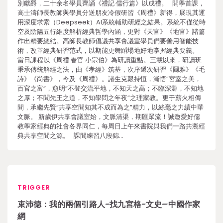
別獻爵，二十余名學員齊誦《禮記·儒行篇》以成禮。 開學首課，
高士濤師長教師與學員分送朋友冷假研習《周禮》新得，展現其運
用深度求索（Deepseek）AI系統輔助研經之結果。系統不僅從時
空及陰陽五行維度解析經典哲學內涵，更對《天官》《地官》諸篇
作出精要總結。高師長教師倡議共享會議室學員們要善用智能技
術，改革經典研習范式，以期能更舞蹈場地好地掌握經典要義。
當日課程以《周禮·春官·小宗伯》為研讀重點。三載以來，研讀班
秉承傳統解經之法，由《孝經》筑基，次序遞次研習《爾雅》《毛
詩》《尚書》，今及《周禮》。諸生克艱持恒，漸悟”宮室之美，
百官之富”，愈明”不登交流平地，不知天之高；不臨深淵，不知地
之厚；不聞先王之道，不知學問之年夜”之理家教。更于薪火相傳
間，承繼先賢”共享空間知其不成而為之”精力，以絲毫之力續中華
文脈。 新歲伊共享會議室始，文脈清渠，期匯眾流！誠邀愛好儒
教學家經典的社會各界同仁，每周日上午來書院與我們一路共溯經
典共享空間之源。 課間練習八段錦…
TRIGGER
束沛德：我的兩個引路人-找九宮格-文史–中國作家
網