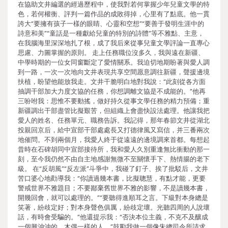
在協助文井編選的經過歷程中，使我對若何掌握少年兒童文學的特
色，若何權衡、評判一篇作品的成敗得掉，心里有了點底。他一貫
誇大“要擁有孩子一樣的眼睛、心靈和空想”“要善于發明生涯中的
詩意和美”“童話是一種獻給兒童的特別的詩體”等不雅點、主意，
在我腦海里深深地扎了根，成了我后來從事兒童文學評論一直專心
思慮、力圖掌握的原則。 走上任務職位沒多久，我與遠在新疆、
中學時期的一位女同窗斷定了愛情關系。我迫切地期盼著與愛人調
到一路，一次一次地向文井表現共享空間愿意調往新疆，聲援邊境
扶植，盼望他能放我走。文井干脆明白地對我說：“此刻從各方面
抽調干部加大力度文協的任務，你想調離文協是不成能的。”他再
三吩咐我：思惟不要動搖，做好持久從事文學任務的精力預備；重
新疆調出干部盡管比擬艱苦，但組織上會盡快設法處理。他讓我把
愛人的姓名、任務單元、職務告訴。我記得，那年春節文井從湖北
投親回京后，給中宣部干部處處長又打德律風又寫信，并三番兩次
地催問。不到兩個月，我愛人終于從遠遠的邊境調來首都。每想起
昔時在石碑胡同中宣部接待所，我和愛人久別重逢無比衝動的那一
刻，至今我仍然不由自主地感謝無微不至關懷手下、熱情腸的老下
級。 在“反胡風”“反左派”斗爭中，我碰了釘子、挨了批駁后，文井
苦口婆心地勸導我：“你讀過幾本書，比擬聰慧，有點才能，更要
警戒世界不雅題目；不要鄙棄舊世界不雅的影響，不是讀幾本書，
開幾回會，就可以處理的。”“要聽得進順耳之言。下級對本身總是
笑著，紛歧定好；對本身聲色俱厲，紛歧定壞。光聽四周的人說壞
話，有時會受騙的。”他還提示我：“否決本位主義，不克不及釀成
一個興沖沖的、木偶一樣的人。”鼓勵我做一個像朱總司令所請求