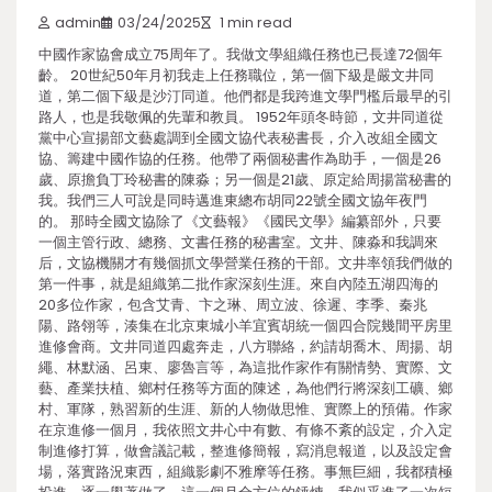
admin
03/24/2025
1 min read
中國作家協會成立75周年了。我做文學組織任務也已長達72個年
齡。 20世紀50年月初我走上任務職位，第一個下級是嚴文井同
道，第二個下級是沙汀同道。他們都是我跨進文學門檻后最早的引
路人，也是我敬佩的先輩和教員。 1952年頭冬時節，文井同道從
黨中心宣揚部文藝處調到全國文協代表秘書長，介入改組全國文
協、籌建中國作協的任務。他帶了兩個秘書作為助手，一個是26
歲、原擔負丁玲秘書的陳淼；另一個是21歲、原定給周揚當秘書的
我。我們三人可說是同時邁進東總布胡同22號全國文協年夜門
的。 那時全國文協除了《文藝報》《國民文學》編纂部外，只要
一個主管行政、總務、文書任務的秘書室。文井、陳淼和我調來
后，文協機關才有幾個抓文學營業任務的干部。文井率領我們做的
第一件事，就是組織第二批作家深刻生涯。來自內陸五湖四海的
20多位作家，包含艾青、卞之琳、周立波、徐遲、李季、秦兆
陽、路翎等，湊集在北京東城小羊宜賓胡統一個四合院幾間平房里
進修會商。文井同道四處奔走，八方聯絡，約請胡喬木、周揚、胡
繩、林默涵、呂東、廖魯言等，為這批作家作有關情勢、實際、文
藝、產業扶植、鄉村任務等方面的陳述，為他們行將深刻工礦、鄉
村、軍隊，熟習新的生涯、新的人物做思惟、實際上的預備。作家
在京進修一個月，我依照文井心中有數、有條不紊的設定，介入定
制進修打算，做會議記載，整進修簡報，寫消息報道，以及設定會
場，落實路況東西，組織影劇不雅摩等任務。事無巨細，我都積極