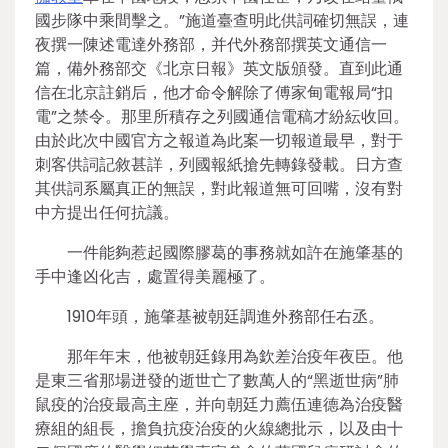
國步隊中乘間擊之。”施道臺查明此供詞確切無誤，連
夜撰一陳述電達外務部，并代外務部撰英文通信一
篇，備外務部交《北京日報》英文版頒發。直到此通
信在北京註銷后，他才命令解除了傅家甸電報局“扣
電”之禁令。那里所積存之列國通信電稿才紛紜收回。
由於此次中國官方之報道為此案一切報道最早，對于
刺客供詞記敘甚詳，列國報紙搶先轉錄發載。日方查
其供詞系屬真正的無誤，對此報道無可回嘴，沒有對
中方提出任何抗議。
一件能夠惹起國際膠葛的事務就如許在施肇基的
手中逢凶化吉，處置得美麗極了。
1910年頭，施肇基被朝廷調進外務部任右丞。
那年年末，他被朝廷錄用為欽差治疫年夜臣。他
是東三省那場迸發的逝世亡了數萬人的“黑逝世病”肺
鼠疫的治疫最高主座，并向朝廷力薦伍連德為治疫醫
療組的組長，擔負抗疫治疫的火線總批示，以及由十