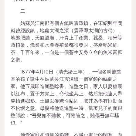
二
姑蘇吳江南部有個古鎮叫震澤鎮，在宋紹興年間
就曾經設鎮，地處太湖之濱（震澤即太湖的古稱），
地盤肥饒，天氣溫順，汗青上手產業、蠶桑、稻米等
蒔植業，漁業和水產養殖業都很發財，盛產稻米絲
茶，千百年來，一向是一個蒼生安身立命的魚米富庶
之鄉。
1877年4月10日（清光緒三年），一個名叫施肇
基的孩子誕生在姑蘇吳江震澤鎮一個富饒的絲商之
家。他五歲即進鄉塾唸書。進塾之日，家人以麥糖裹
以紅布，置于方凳上，命他坐其上，然后把他連人帶
凳抬進鄉塾。土風以麥糖性粘固，取其為學有恒勤而
不松懈之意。母親將他送進塾中時，當著兒子的面跟
塾師說：“吾兒如不聽教，可鞭笞之，雖傷吾無牢騷
也。”
他受家庭和時風的影響，不滿小處所的閉塞，向