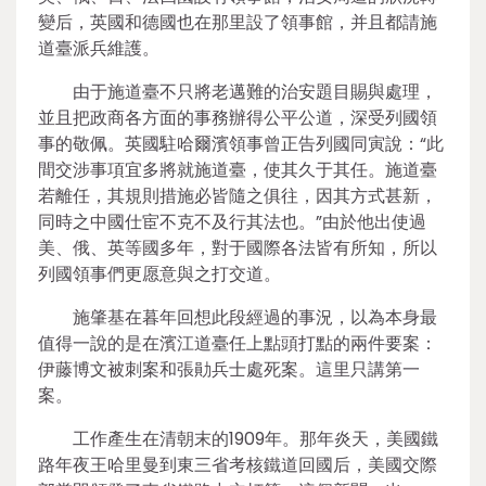
變后，英國和德國也在那里設了領事館，并且都請施
道臺派兵維護。
由于施道臺不只將老邁難的治安題目賜與處理，
並且把政商各方面的事務辦得公平公道，深受列國領
事的敬佩。英國駐哈爾濱領事曾正告列國同寅說：“此
間交涉事項宜多將就施道臺，使其久于其任。施道臺
若離任，其規則措施必皆隨之俱往，因其方式甚新，
同時之中國仕宦不克不及行其法也。”由於他出使過
美、俄、英等國多年，對于國際各法皆有所知，所以
列國領事們更愿意與之打交道。
施肇基在暮年回想此段經過的事況，以為本身最
值得一說的是在濱江道臺任上點頭打點的兩件要案：
伊藤博文被刺案和張勛兵士處死案。這里只講第一
案。
工作產生在清朝末的1909年。那年炎天，美國鐵
路年夜王哈里曼到東三省考核鐵道回國后，美國交際