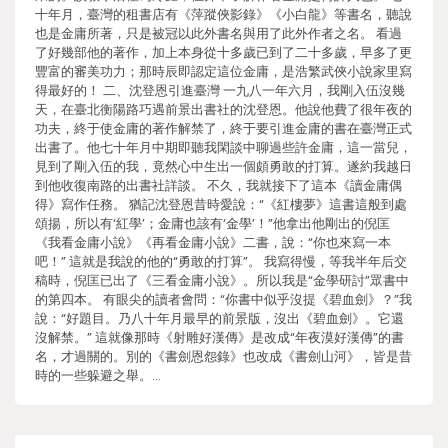
十年月，臺灣的租書店有《萍蹤俠影錄》《小白龍》等書名，聽說
也是金庸所著，只是被冠以此外書名與用了此外作者之名。 看過
了好幾部他的著作，加上本身從十多歲已到了二十多歲，早多了更
豐富的審美功力；那時辰即認定這位金庸，是浩繁武俠小說家里寫
得最好的！ 二、沈登恩引進臺灣 一九八一年六月，我剛入伍沒幾
天，在臺北衡陽路巧遇前景出書社的沈登恩。他說他費了很年夜的
功夫，終于使金庸的著作解禁了，終于要引進金庸的書在臺灣正式
出書了。他七十年月中期即聽我閑談中聊過些許金庸，這一當兒，
見到了剛入伍的我，竟然心中生出一個頗勇敢的打算。遂約我越日
到他收復南路的出書社詳談。 不久，我就接下了這本《讀金庸偶
得》寫作任務。 猶記沈登恩昔時愛說：“《紅樓夢》這書這般到處
頌揚，所以有‘紅學’；金庸也該有‘金學’！”他拿出他剛出的倪匡
《我看金庸小說》《再看金庸小說》二書，說：“你也來寫一本
吧！” 這就是我說的他的“勇敢的打算”。 我寫得慢，等我半年后交
稿時，倪匡已出了《三看金庸小說》。所以我是“金學研討”眾書中
的第四本。 有眼尖的讀者會問：“你書中似乎沒提《碧血劍》？”我
說：“好題目。乃八十年月最早的前景版，沒出《碧血劍》。它還
沒解禁。” 這就像那時《射雕好漢傳》是改成“年夜漠好漢傳”的書
名，才過關的。別的《書劍恩怨錄》也改成《書劍山河》，皆是昔
時的一些躲避之舉。…