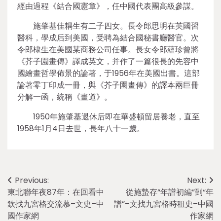
經由過程《結合國憲章》，任中國代表團高級參謀。
施肇基佳耦生有二子四女。長令郎思明在英國習
醫科，學成后到美國，受聘為結合國秘書廳醫官。次
令郎棣生在美國某商務公司任事。長女令郎蘊珍曾將
《芥子園畫傳》譯成英文，并作了一篇很長的先容中
國繪畫哲學佈景的論著，于1956年在美國出書。這部
論著零丁印成一冊，與《芥子園畫傳》的譯本兩巨冊
分解一函，統稱《畫道》。
1950年施肇基退休后即在華盛頓留居養老，直至
1958年1月4日去世，長年八十一歲。
Post
Previous:
Next:
東北聯年夜87年：在回看中
從施蟄存“年譜初編”到“年
navigation
欽找九宮格交流慕–文史–中
譜”–文找九宮格時租史–中國
國作家網
作家網