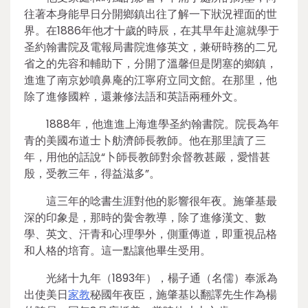
往著本身能早日分開鄉鎮出往了解一下狀況裡面的世
界。在1886年他才十歲的時辰，在其早年赴滬就學于
圣約翰書院及電報局書院進修英文，兼研時務的二兄
省之的先容和輔助下，分開了溫馨但是閉塞的鄉鎮，
進進了南京妙噴鼻庵的江寧府立同文館。在那里，他
除了進修國粹，還兼修法語和英語兩種外文。
1888年，他進進上海進學圣約翰書院。院長為年
青的美國布道士卜舫濟師長教師。他在那里讀了三
年，用他的話說“卜師長教師對余督教甚嚴，愛惜甚
殷，受教三年，得益滋多”。
這三年的唸書生涯對他的影響很年夜。施肇基最
深的印象是，那時的黌舍教導，除了進修漢文、數
學、英文、汗青和心理學外，側重傳道，即重視品格
和人格的培育。這一點讓他畢生受用。
光緒十九年（1893年），楊子通（名儒）奉派為
出使美日
家教
秘國年夜臣，施肇基以翻譯先生作為楊