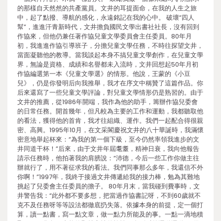
的那樣自天然然的共產黨員。文井的耳提面命，在我的人生之旅
中，起了點撥、導航的感化，永遠銘記在我的心中。 破壞“四人
幫”，進進汗青新時代，文井擔負國民文學出書社社長，沒有回到
作協來，但他仍兼任著作協兒童文學委員會主任委員。80年月
初，我進進作協引導班子，分擔兒童文學任務，不時往探望文井，
當面凝聽他的教導。當我談起本身不搞兒童文學創作，在兒童文學
界，無論是資格、成績和名譽都未入流時，文井回想起50年月初
作協編選第一本《兒童文學選》的情形。他說，王蒙的《小豆
兒》，仍是你發明后向我推舉，我才在序文中稱贊了這篇作品。你
后來還寫了一些兒童文學評論，對兒童文學情形仍是熟習的。由于
文井的推薦，從1986年開端，我作為他的助手，籌辦作協兒委會
的日常任務。開首幾年，但凡較為主要的工作和運動，我都聽取他
的看法，獲得他的首肯，我才往組織、運作。我們一起配合得很親
密、高興。1995年10月，在文采閣慶祝文井的八十華誕時，我滿懷
密意地舉起杯來：“為我的第一個下級，至今仍然率領我進步的文
井同道干杯！”后來，由于文井年屆耄耋，精神日衰，我向他報告
請示任務時，他拍著我的肩膀說：“沛德，今后一些工作你做主往
辦就行了，用不著征求我的看法。我們同事那么多年，我還信不外
你啊！”1997年，我終于接過文井傳遞給我的接力棒，勉為其難地
挑起了兒委會主任委員的擔子。 80年月末，當我碰到費事時，文
井警告我：“此外都不要多想，把當過作協書記呀，不到60歲就不
克不及任務呀等等設法都徹底扔失落。依據本身的前提，定一個打
算，讀一點書，寫一點文章，做一點力所能及的事。一點一滴地積