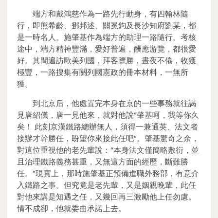
端方和戴鴻慈作為一路先行動身，有四翰林隨
行，即熊希齡、鄧邦述、關冕鈞及長沙知府劉某，都
是一時名人。施肇基作為端方的助理一路隨行。考核
途中，端方精神豐滿，愛好普遍，酬應游覽，都很愛
好。其間遍訪歐美列國，拜客覽勝，晝夜不倦，收獲
極豐，一路搜集有關列國憲政的冊本材料，一無所
獲。
到北京后，他處置完本身在京的一些事務就往謁
見唐紹儀，唐一見他來，就對他說“肇基呵，我等你久
矣！ 此刻京漢鐵路總辦無人，須得一兼通英、法文者
接辦才幹勝任，盼望你來接此任吧”。肇基驚奇之余，
對這位重視他的老先輩說：“本身法文僅簡略敷衍，並
且治理鐵路義務甚重，又無這方面的經歷，斷難勝
任。”現實上，那時施肇基正預備進職外務部，有意介
入鐵路之事。但究竟是老先輩，又是姻親晚輩，此任
對他來講是知遇之任，又幾回再三激勵他上任勿慮。
情不成卻，他就委曲承諾上去。