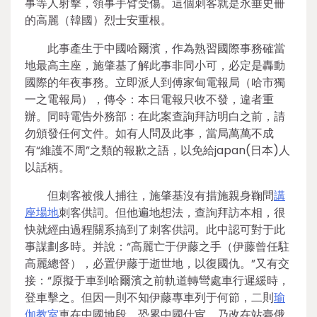
事等人射擊，領事手臂受傷。這個刺客就是永垂史冊
的高麗（韓國）烈士安重根。
此事產生于中國哈爾濱，作為熟習國際事務確當
地最高主座，施肇基了解此事非同小可，必定是轟動
國際的年夜事務。立即派人到傅家甸電報局（哈市獨
一之電報局），傳令：本日電報只收不發，違者重
辦。同時電告外務部：在此案查詢拜訪明白之前，請
勿頒發任何文件。如有人問及此事，當局萬萬不成
有“維護不周”之類的報歉之語，以免給japan(日本)人
以話柄。
但刺客被俄人捕往，施肇基沒有措施親身鞠問
講
座場地
刺客供詞。但他遍地想法，查詢拜訪本相，很
快就經由過程關系搞到了刺客供詞。此中認可對于此
事謀劃多時。并說：“高麗亡于伊藤之手（伊藤曾任駐
高麗總督），必置伊藤于逝世地，以復國仇。”又有交
接：“原擬于車到哈爾濱之前軌道轉彎處車行遲緩時，
登車擊之。但因一則不知伊藤專車列于何節，二則
瑜
伽教室
車在中國地段，恐累中國仕宦，乃改在站臺俄