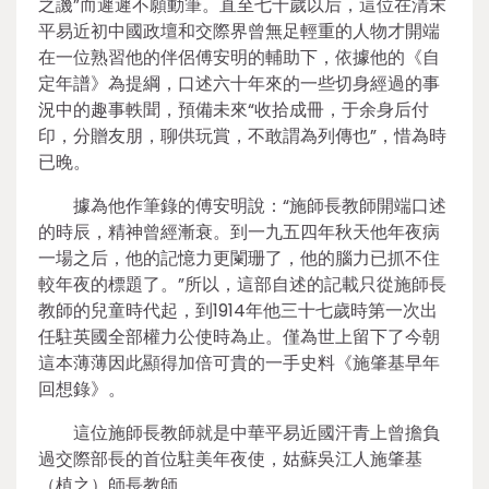
之譏”而遲遲不願動筆。直至七十歲以后，這位在清末
平易近初中國政壇和交際界曾無足輕重的人物才開端
在一位熟習他的伴侶傅安明的輔助下，依據他的《自
定年譜》為提綱，口述六十年來的一些切身經過的事
況中的趣事軼聞，預備未來“收拾成冊，于余身后付
印，分贈友朋，聊供玩賞，不敢謂為列傳也”，惜為時
已晚。
據為他作筆錄的傅安明說：“施師長教師開端口述
的時辰，精神曾經漸衰。到一九五四年秋天他年夜病
一場之后，他的記憶力更闌珊了，他的腦力已抓不住
較年夜的標題了。”所以，這部自述的記載只從施師長
教師的兒童時代起，到1914年他三十七歲時第一次出
任駐英國全部權力公使時為止。僅為世上留下了今朝
這本薄薄因此顯得加倍可貴的一手史料《施肇基早年
回想錄》。
這位施師長教師就是中華平易近國汗青上曾擔負
過交際部長的首位駐美年夜使，姑蘇吳江人施肇基
（植之）師長教師。