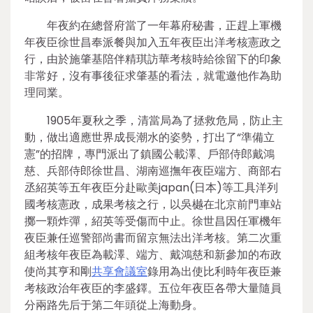
年夜約在總督府當了一年幕府秘書，正趕上軍機
年夜臣徐世昌奉派餐與加入五年夜臣出洋考核憲政之
行，由於施肇基陪伴精琪訪華考核時給徐留下的印象
非常好，沒有事後征求肇基的看法，就電邀他作為助
理同業。
1905年夏秋之季，清當局為了拯救危局，防止主
動，做出適應世界成長潮水的姿勢，打出了“準備立
憲”的招牌，專門派出了鎮國公載澤、戶部侍郎戴鴻
慈、兵部侍郎徐世昌、湖南巡撫年夜臣端方、商部右
丞紹英等五年夜臣分赴歐美japan(日本)等工具洋列
國考核憲政，成果考核之行，以吳樾在北京前門車站
擲一顆炸彈，紹英等受傷而中止。徐世昌因任軍機年
夜臣兼任巡警部尚書而留京無法出洋考核。第二次重
組考核年夜臣為載澤、端方、戴鴻慈和新參加的布政
使尚其亨和剛
共享會議室
錄用為出使比利時年夜臣兼
考核政治年夜臣的李盛鐸。五位年夜臣各帶大量隨員
分兩路先后于第二年頭從上海動身。