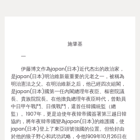
施肇基
一
伊藤博文作為japan(日本)近代杰出的政治家，
是japan(日本)明治維新最重要的元老之一，被稱為
明治憲法之父。在明治維新之后，他已經四次組閣，
是japan(日本)國第一任內閣總理年夜臣、樞密院議
長、貴族院院長。在他擔負總理年夜臣時代，曾動員
中日甲午戰鬥、日俄戰鬥，還首任韓國統監（總
監）。1907年，更是迫使年夜韓帝國簽署第三越日韓
協約，將年夜韓帝國變為japan(日本)的維護國，使
japan(日本)登上了東亞頭號強國的位置。但恰好由
於他的狼子野心和武功武略，令他1909年10月26日在