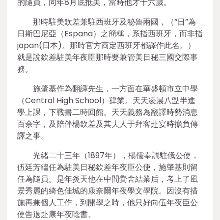
的隨員，同年8月底抵美，當時他才十六歲。
那時駐美欽差兼駐西班牙及秘魯兩國，（“日”為
日斯巴尼亞（Espana）之簡稱，系指西班牙，而非指
japan(日本)。那時官方商定西班牙都譯作此名。）
就是說欽差駐美年夜臣那時要兼管美日秘三國交際事
務。
施肇基作為翻譯先生，一方面在華盛頓市立中學
（Central High School）肄業。天天凌晨八點半進
學上課，下戰書二時回館。天天義務為翻譯時勢消息
百余字，及陪伴楊欽差及其夫人于拜客赴宴時擔負傳
譯之事。
光緒二十三年（1897年），楊儒奉調駐俄公使，
伍廷芳繼任為駐美日秘欽差年夜臣公使，施肇基則留
任為隨員。是年炎天他在中間黌舍結業后，考上了風
景秀麗的綺色佳城的康奈爾年夜學文學院。因沒有措
施再兼個人工作，到開學之時，他只好向伍年夜臣公
使告退赴康年夜唸書。