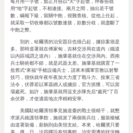
每月用一字號，如正月份以“天”字起號，仲春份就
用“地”字起號，不相連接。兩月之間，抽出若干號
數，瞞報下級，留關中飽，很難查核。從他上任起，
就采取一切收條都以號數連接，款數分歧，就盡斷了
中飽之弊。
別的，哈爾濱的治安題目也很凸起，擄掠案很是
多。那時道署就在傅家甸，吉林交涉局在道內（鐵道
以內區域謂之道內），施肇基就住在交涉局內。西南
兵士騎術都不錯，就是武器太差。施肇基就購置了一
批舊式“來福”手槍設備兵士，請來本國軍官教以射擊
技巧，很快就年夜年夜加大力度了戰斗力。按東三省
法令，伏莽若以軍器綁人或擄掠，官方抓獲，可以當
場處死。如許，施肇基就用這支步隊先后“處死”了百
余伏莽，才使適當地次序稍稍安寧。
美國駐哈爾濱領事見施道臺的戰士很精干，就懇
求派兵維護領事館，施就派了兩個衛兵往，服裝槍械
由道署裝備，薪餉則由美領支給。本來，哈爾濱只要
美、俄、日、法四國設有領事館，治安周遭的狀況轉