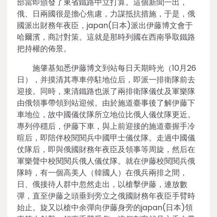
部當即頒發了東省鐵路中立打算。這個新聞一出，
俄、日兩國很是擔心焦慮，力謀抵抗措施，于是，俄
國派出財務年夜臣，japan(日本)派出伊藤博文會于
哈爾濱，商討對策。這就是那時列國在西南爭取鐵路
把持權的佈景。
施肇基知悉伊藤博文到站每日天期時光（10月26
日），并摸清其專車停駐地位后，即派一排衛隊前去
迎接。同時，東清鐵路也派了兩排衛隊儀仗及軍樂隊
由俄領事帶領到站迎候。由於施道臺事後了解伊藤下
車地位，故中國儀仗隊所立地位比俄人儀仗隊更近。
專列停穩后，伊藤下車，與上前迎接的施道臺握手冷
暄后，即陪伴校閱閱兵中國甲士儀仗隊。走過中國儀
仗隊后，即與俄國財務年夜臣及領事等周旋，然后在
軍樂聲中校閱閱兵俄人儀仗隊。就在伊藤校閱閱兵俄
隊時，有一個高美人（韓國人）在俄兵兩排之間，
日、俄接待人群中忽然走出，以槍擊伊藤，連放數
彈，直至伊藤之頭垂到旁立之俄國財務年夜臣手臂時
始止。旋又以槍中余彈向伊藤身旁的japan(日本)領