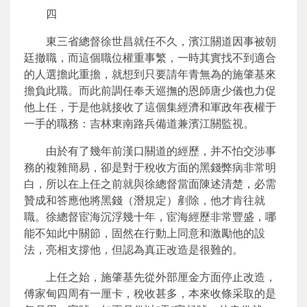
四
東三省總督徐世昌就任不久，濱江關道因事被朝
廷撤職，而這個職位權重事繁，一時其實找不到適合
的人選擔此重擔，就想到只要請年青無為的施肇基來
擔負此職。而此前調任奉天巡撫的恩師唐少儀也力促
他上任，于是他就接收了這個集經濟和軍政年夜權于
一手的職務：吉林東南路兵備道兼濱江關監視。
由於有了幾年前漢口關道的經歷，并不怕交涉事
務的複雜簡易，卻是對于稅收方面的黑錢弊病非常明
白，所以在上任之前就與徐總督當面陳述清楚，必需
贊成和答應他將黑錢（潛規定）剷除，他才肯往就
職。徐總督宦海沉浮幾十年，宦海經歷非常豐盛，哪
能不知此中關節，固然在行動上同意和激勵他的設
法，亮相支撐他，但認為真正改造是很難的。
上任之始，施肇基先從外部厘金方面停止改造，
傅家甸四周有一厘卡，稅收甚多，本來收條采取的是