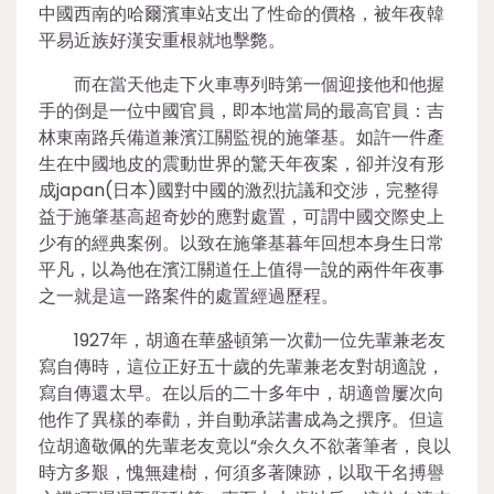
中國西南的哈爾濱車站支出了性命的價格，被年夜韓
平易近族好漢安重根就地擊斃。
而在當天他走下火車專列時第一個迎接他和他握
手的倒是一位中國官員，即本地當局的最高官員：吉
林東南路兵備道兼濱江關監視的施肇基。如許一件產
生在中國地皮的震動世界的驚天年夜案，卻并沒有形
成japan(日本)國對中國的激烈抗議和交涉，完整得
益于施肇基高超奇妙的應對處置，可謂中國交際史上
少有的經典案例。以致在施肇基暮年回想本身生日常
平凡，以為他在濱江關道任上值得一說的兩件年夜事
之一就是這一路案件的處置經過歷程。
1927年，胡適在華盛頓第一次勸一位先輩兼老友
寫自傳時，這位正好五十歲的先輩兼老友對胡適說，
寫自傳還太早。在以后的二十多年中，胡適曾屢次向
他作了異樣的奉勸，并自動承諾書成為之撰序。但這
位胡適敬佩的先輩老友竟以“余久久不欲著筆者，良以
時方多艱，愧無建樹，何須多著陳跡，以取干名搏譽