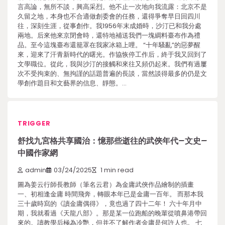
言高論，無所不談，興高采烈。他不止一次地向我流露：北京不是
久留之地，本身也不合適做創委會的任務，還得爭奪早日回四川
往，深刻生涯，從事創作。我1956年末成婚時，沙汀已和我分處
兩地。后來他來京閉會時，還特地補送我們一塊綢料臺布作為禮
品。至今這塊臺布還籠罩在我家冰箱上哩。 “十年騷亂”的惡夢醒
來，迎來了汗青新時代的曙光。作協恢停工作后，終于我又回到了
文學職位。從此，我與沙汀的接觸和來往又頻仍起來。我們有過屢
次不受拘束的、無拘謹的話題普遍的長談，當然談得最多的仍是文
學創作題目和文藝界的信息、靜態。…
TRIGGER
舒找九宮格共享國治：憶那些逝往的武俠年代–文史–
中國作家網
admin
03/24/2025
1 min read
圖為姜云行師長教師（筆名云君）為金庸武俠作品繪制的插畫
一、初相逢金庸 時間飛奔，轉眼本年已是金庸一百年。 而那本我
三十歲時寫的《讀金庸偶得》，竟也過了四十二年！ 六十年月中
期，我就看過《天龍八部》。那是某一位跑船的晚輩從噴鼻港帶回
來的。讀教學后極為冷艷，但并不了解作者金庸是何許人也。 七