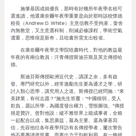
施肇基因成就優良，那時有好幾所年夜學名校可
選進讀，他選康奈爾年夜學重要是由於那時該校懷德
校長（Andrew D. White）主意信教不受拘束，黌舍
內無教堂，又主意選科制，削減必修課程，學術空氣
濃重，思惟很是新奇，且唸書所需支出較省。
在康奈爾年夜學文學院唸書時代，對他的教益最
年夜的有兩位教員：汗青傳授斯迪芬斯及英文傳授哈
德。
斯迪芬斯傳授歐洲近代史，講課之余，多有啟
發。專門研究以外，經常激勵先生要為通才之學，研
討人類心思學，講究用人之道。斯傳授已經問施：“來
美肄業，有何志愿？”施先生答覆：“中國積弱，受人
欺負，愿以所學，為國度發出權力，雪恨圖強。”傳授
很是贊許。曾對他說：縱不雅世界上能成事者，全賴
一起配合以成，集思廣益，最為主要。還為肇基寫
信，先容他往各年夜學拜訪有名傳授學者，屢次警告
他不要專讀逝世書，而要出力于剖析利用。有一條經