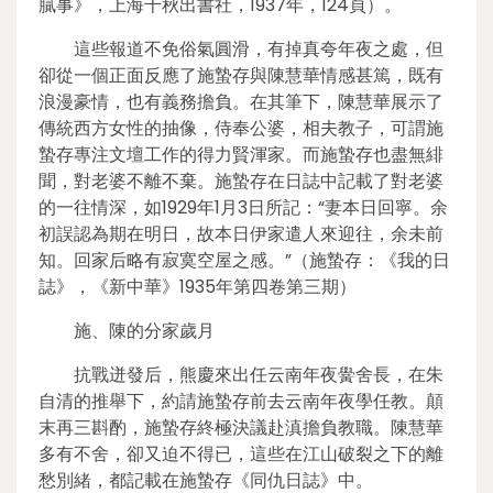
膩事》，上海千秋出書社，1937年，124頁）。
這些報道不免俗氣圓滑，有掉真夸年夜之處，但
卻從一個正面反應了施蟄存與陳慧華情感甚篤，既有
浪漫豪情，也有義務擔負。在其筆下，陳慧華展示了
傳統西方女性的抽像，侍奉公婆，相夫教子，可謂施
蟄存專注文壇工作的得力賢渾家。而施蟄存也盡無緋
聞，對老婆不離不棄。施蟄存在日誌中記載了對老婆
的一往情深，如1929年1月3日所記：“妻本日回寧。余
初誤認為期在明日，故本日伊家遣人來迎往，余未前
知。回家后略有寂寞空屋之感。”（施蟄存：《我的日
誌》，《新中華》1935年第四卷第三期）
施、陳的分家歲月
抗戰迸發后，熊慶來出任云南年夜黌舍長，在朱
自清的推舉下，約請施蟄存前去云南年夜學任教。顛
末再三斟酌，施蟄存終極決議赴滇擔負教職。陳慧華
多有不舍，卻又迫不得已，這些在江山破裂之下的離
愁別緒，都記載在施蟄存《同仇日誌》中。