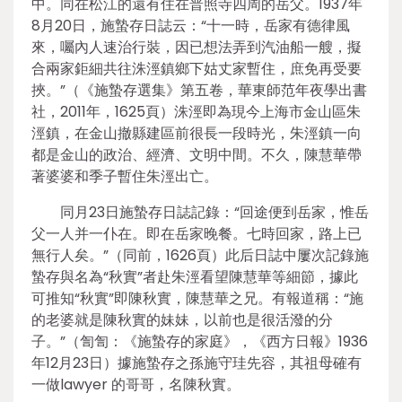
中。同在松江的還有住在普照寺四周的岳父。1937年
8月20日，施蟄存日誌云：“十一時，岳家有德律風
來，囑內人速治行裝，因已想法弄到汽油船一艘，擬
合兩家鉅細共往洙涇鎮鄉下姑丈家暫住，庶免再受要
挾。”（《施蟄存選集》第五卷，華東師范年夜學出書
社，2011年，1625頁）洙涇即為現今上海市金山區朱
涇鎮，在金山撤縣建區前很長一段時光，朱涇鎮一向
都是金山的政治、經濟、文明中間。不久，陳慧華帶
著婆婆和季子暫住朱涇出亡。
同月23日施蟄存日誌記錄：“回途便到岳家，惟岳
父一人并一仆在。即在岳家晚餐。七時回家，路上已
無行人矣。”（同前，1626頁）此后日誌中屢次記錄施
蟄存與名為“秋實”者赴朱涇看望陳慧華等細節，據此
可推知“秋實”即陳秋實，陳慧華之兄。有報道稱：“施
的老婆就是陳秋實的妹妹，以前也是很活潑的分
子。”（訇訇：《施蟄存的家庭》，《西方日報》1936
年12月23日）據施蟄存之孫施守珪先容，其祖母確有
一做lawyer 的哥哥，名陳秋實。