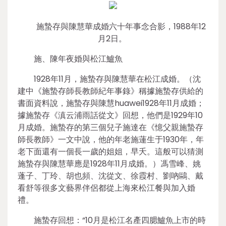
施蟄存與陳慧華成婚六十年事念合影，1988年12
月2日。
施、陳年夜婚與松江鱸魚
1928年11月，施蟄存與陳慧華在松江成婚。（沈
建中《施蟄存師長教師紀年事錄》稱據施蟄存供給的
書面資料說，施蟄存與陳慧huawei1928年11月成婚；
據施蟄存《滇云浦雨話從文》回想，他們是1929年10
月成婚。施蟄存的第三個兒子施達在《憶父親施蟄存
師長教師》一文中說，他的年老施蓮生于1930年，年
老下面還有一個長一歲的姐姐，早夭。這般可以猜測
施蟄存與陳慧華應是1928年11月成婚。）馮雪峰、姚
蓬子、丁玲、胡也頻、沈從文、徐霞村、劉吶鷗、戴
看舒等很多文藝界伴侶都從上海來松江餐與加入婚
禮。
施蟄存回想：“10月是松江名產四腮鱸魚上市的時