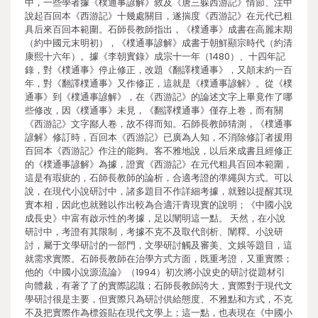
中，一些學者據《樸通事諺解》敘及《唐三躲西游記》情節、注中
說起百回本《西游記》十幾處關目，遂揣度《西游記》在元代已粗
具后來百回本範圍。石師長教師指出，《樸通事》成書在高麗末期
（約中國元末明初），《樸通事諺解》成書于朝鮮顯宗時代（約清
康熙十六年）。據《李朝實錄》成宗十一年（1480）、十四年記
錄，對《樸通事》停止修正，改題《翻譯樸通事》，又顛末約一百
年，對《翻譯樸通事》又作修正，這就是《樸通事諺解》。從《樸
通事》到《樸通事諺解》，在《西游記》的論述文字上畢竟作了哪
些修改，因《樸通事》未見，《翻譯樸通事》僅存上卷，而有關
《西游記》文字鄙人卷，故不得而知。石師長教師猜測，《樸通事
諺解》修訂時，百回本《西游記》已廣為人知，不消除修訂者援用
百回本《西游記》作注的能夠。客不雅地說，以后來成書且經修正
的《樸通事諺解》為據，證實《西游記》在元代粗具百回本範圍，
這是有瑕疵的，石師長教師的論析，合適考證的準繩與方式。可以
說，在現代小說研討中，諸多題目不作詳細考據，就難以提醒其現
實本相，因此也就難以作出較為合適汗青現實的說明；《中國小說
成長史》中富有啟示性的考據，足以闡明這一點。 天然，在小說
研討中，考證有其限制，考據不克不及取代剖析、闡釋。小說研
討，屬于文學研討的一部門，文學研討觸及審美、文娛等題目，這
就需求實際。石師長教師在治學方式方面，既重考證，又重實際；
他的《中國小說源流論》（1994）初次將小說史的研討從題材引
向體裁，有著了了的實際認識；石師長教師誇大，實際對于現代文
學研討很是主要，但實際只為研討供給態度、不雅點和方式，不克
不及把實際作為標簽貼在現代文學上；這一點，也表現在《中國小