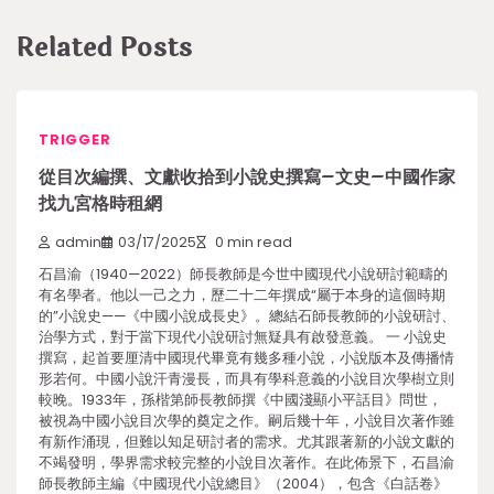
Related Posts
TRIGGER
從目次編撰、文獻收拾到小說史撰寫–文史–中國作家
找九宮格時租網
admin
03/17/2025
0 min read
石昌渝（1940—2022）師長教師是今世中國現代小說研討範疇的
有名學者。他以一己之力，歷二十二年撰成“屬于本身的這個時期
的”小說史——《中國小說成長史》。總結石師長教師的小說研討、
治學方式，對于當下現代小說研討無疑具有啟發意義。 一 小說史
撰寫，起首要厘清中國現代畢竟有幾多種小說，小說版本及傳播情
形若何。中國小說汗青漫長，而具有學科意義的小說目次學樹立則
較晚。1933年，孫楷第師長教師撰《中國淺顯小平話目》問世，
被視為中國小說目次學的奠定之作。嗣后幾十年，小說目次著作雖
有新作涌現，但難以知足研討者的需求。尤其跟著新的小說文獻的
不竭發明，學界需求較完整的小說目次著作。在此佈景下，石昌渝
師長教師主編《中國現代小說總目》（2004），包含《白話卷》