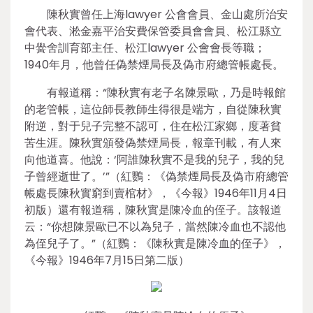
陳秋實曾任上海lawyer 公會會員、金山處所治安
會代表、淞金嘉平治安費保管委員會會員、松江縣立
中黌舍訓育部主任、松江lawyer 公會會長等職；
1940年月，他曾任偽禁煙局長及偽市府總管帳處長。
有報道稱：“陳秋實有老子名陳景歐，乃是時報館
的老管帳，這位師長教師生得很是端方，自從陳秋實
附逆，對于兒子完整不認可，住在松江家鄉，度著貧
苦生涯。陳秋實頒發偽禁煙局長，報章刊載，有人來
向他道喜。他說：‘阿誰陳秋實不是我的兒子，我的兒
子曾經逝世了。’”（紅鸚：《偽禁煙局長及偽市府總管
帳處長陳秋實窮到賣棺材》，《今報》1946年11月4日
初版）還有報道稱，陳秋實是陳冷血的侄子。該報道
云：“你想陳景歐已不以為兒子，當然陳冷血也不認他
為侄兒子了。”（紅鸚：《陳秋實是陳冷血的侄子》，
《今報》1946年7月15日第二版）