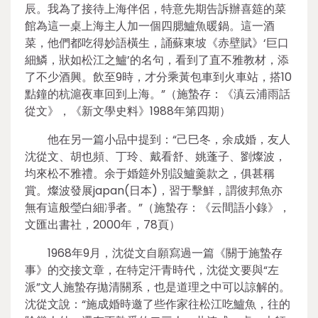
辰。我為了接待上海伴侶，特意先期告訴辦喜筵的菜
館為這一桌上海主人加一個四腮鱸魚暖鍋。這一酒
菜，他們都吃得妙語橫生，誦蘇東坡《赤壁賦》‘巨口
細鱗，狀如松江之鱸’的名句，看到了直不雅教材，添
了不少酒興。飲至9時，才分乘黃包車到火車站，搭10
點鐘的杭滬夜車回到上海。”（施蟄存：《滇云浦雨話
從文》，《新文學史料》1988年第四期）
他在另一篇小品中提到：“己巳冬，余成婚，友人
沈從文、胡也頻、丁玲、戴看舒、姚蓬子、劉燦波，
均來松不雅禮。余于婚筵外別設鱸羹款之，俱甚稱
賞。燦波發展japan(日本)，習于擊鮮，謂彼邦魚亦
無有這般瑩白細凈者。”（施蟄存：《云間語小錄》，
文匯出書社，2000年，78頁）
1968年9月，沈從文自願寫過一篇《關于施蟄存
事》的交接文章，在特定汗青時代，沈從文要與“左
派”文人施蟄存拋清關系，也是道理之中可以諒解的。
沈從文說：“施成婚時邀了些作家往松江吃鱸魚，往的