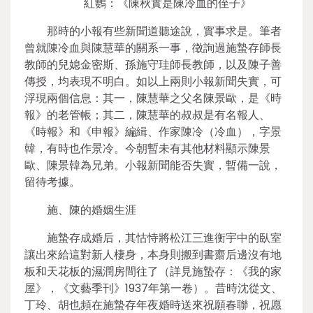
紅鸚：《陳秋實是陳冷血的侄子》
那時的小報有些新聞道聽途說，實事求是。筆者
曾就陳冷血與陳慧華的關系一事，徵詢過施蟄存師長
教師的兒媳金密斯、孫施守珪師長教師，以及陳子善
傳授，均表現不明白。如以上兩則小報新聞失實，可
浮現兩個信息：其一，陳慧華之父名陳景歐，是《時
報》的老管帳；其二，陳慧華的叔叔是有名報人、
《時報》和《申報》編緝、作家陳冷（冷血），字景
韓，有時也作景冷。今朝暫未有其他材料顯示陳景
歐、陳景韓為兄弟。小報新聞能否失實，暫備一說，
留待考據。
施、陳的婚姻生涯
施蟄存成婚后，其怙恃將松江三進衡宇中的臥室
讓出來給這對新人棲身，本身則搬到書齋后邊沒有地
板和天花板的濕潤房間往了（詳見施蟄存：《我的家
屋》，《文藝季刊》1937年第一卷）。昔時沈從文、
丁玲、胡也頻在施蟄存年夜婚時送來祝願春聯，祝愿