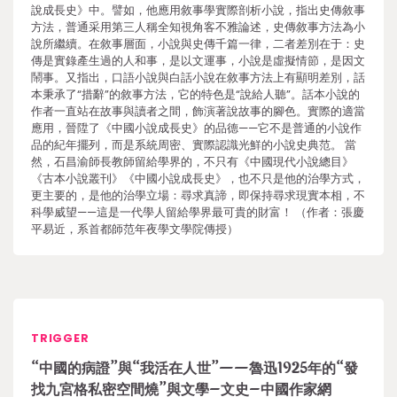
說成長史》中。譬如，他應用敘事學實際剖析小說，指出史傳敘事
方法，普通采用第三人稱全知視角客不雅論述，史傳敘事方法為小
說所繼續。在敘事層面，小說與史傳千篇一律，二者差別在于：史
傳是實錄產生過的人和事，是以文運事，小說是虛擬情節，是因文
鬧事。又指出，口語小說與白話小說在敘事方法上有顯明差別，話
本秉承了“措辭”的敘事方法，它的特色是“說給人聽”。話本小說的
作者一直站在故事與讀者之間，飾演著說故事的腳色。實際的適當
應用，晉陞了《中國小說成長史》的品德——它不是普通的小說作
品的紀年擺列，而是系統周密、實際認識光鮮的小說史典范。 當
然，石昌渝師長教師留給學界的，不只有《中國現代小說總目》
《古本小說叢刊》《中國小說成長史》，也不只是他的治學方式，
更主要的，是他的治學立場：尋求真諦，即保持尋求現實本相，不
科學威望——這是一代學人留給學界最可貴的財富！ （作者：張慶
平易近，系首都師范年夜學文學院傳授）
TRIGGER
“中國的病證”與“我活在人世”——魯迅1925年的“發
找九宮格私密空間燒”與文學–文史–中國作家網