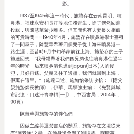
影。
1937至1945年這一時代，施蟄存在云南昆明、噴
鼻港、福建永安和長汀等地任務營生，除了偶然回滬
投親，與陳慧華聚少離多。但其間也有夫妻長久相處
的可貴時間——1940年4月，施蟄存在噴鼻港學士臺租
了一間屋子，陳慧華帶著四個兒子從上海來噴鼻港一
路生涯，至昔時9月中旬舉家前往上海。施蟄存的三子
施達回想：“我母親帶著我們四兄弟也往噴鼻港住過半
年的時光，后來噴鼻港也遭到japan(日本)人的侵
犯，只好再逃。父親又往了邊疆，我們就回到上海，
假寓在這里。”（施達口述、施如怡采訪收拾：《憶父
親施蟄師長教師》，伊華、馬學強主編：《先賢與城
市記憶：口述汗青專輯[一]》，中西書局，2014年，
90頁）
陳慧華與施蟄存的伴侶們
因做主編與運營書店的關系，施蟄存在文壇從來
有“施老邁”之譽，在他身邊會聚了劉吶鷗、穆時英、