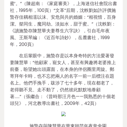
蜜’。”（陳超南：《家庭審美》，上海迷信社會院出書
社，1995年，100頁）“文革”后期，沈軼劉如許評價施
蟄存佳耦相濡以沫、安危與共的婚姻：“相視惜，百身
潔。桀同生，魔同劫。淡如水，甜于蜜。”（沈軼劉：
《讀施蟄存陳慧華夫妻尊生六字訣》，引自毛年夜
風、王斯琴編：《近百年詩鈔》，岳麓書社，1999
年，200頁）
在后輩眼中，施蟄存是以本身奇特的方法愛著發
妻陳慧華：“他顧家，寵女人，甚至有興趣將老婆推上
前臺，盼望她出頭露面，在本身的伴侶圈里周旋。郵
寄拜年卡時，也不忘把兩人的名字一前一后標注在題
名上。他們手挽手，跋涉了七十多年，現在都老了，
老得聽不見、走不動了，仍然彼此默默地眷顧
著……”（張繼合：《昔時那汪月色——我熟悉的十個老
頭兒》，河北教導出書社，2009年，42頁）
施蟄存與陳慧華在華東師范年夜黌舍園