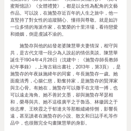
蜜斯憶語》《女體禮贊》，都是以女性為配角的文藝
作品。可以說，在施蟄存近百年的人生之旅中，他一
直堅持了對女性的追蹤關心、懂得與尊敬。就是如許
一位多情的海派作家，在繁榮的十里洋場，看待戀愛
和婚姻，倒是虔誠不渝的。
施蟄存與他的結發老婆陳慧華夫妻情深，相守與
共，是古代文壇一段少為人說起的情侶美談。陳慧華
誕生于1904年4月28日（沈建中：《施蟄存師長教師
紀年事錄》，上海古籍出書社，2013年，第3頁），是
施蟄存的年夜妹施絳年的同窗，年長施蟄存一歲。她
面龐清秀，心腸仁慈，勤奮持家，是施蟄存的賢渾家
與主心骨。有她在，施蟄存可以撒手在文壇一搏，也
可以遠走海角。她不善於文墨，卻與施蟄存琴瑟相
和，榮辱與共。她不這樣廣平之于魯迅、林徽因之于
徐志摩、王映霞之于郁達夫等那般繾綣悱惻，影響長
遠，甚至讀者在施蟄存的小說、散文和日誌手札等作
品中，也很難完全勾畫陳慧華的身影。