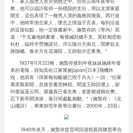
卜，家人或墮入水火倒懸之中。但在云南年夜學任
教，他可以或許取得一份穩固的支出，用以支撐家庭
開支，這也表現了一種男人漢的義務與擔負。西行途
中，他時常掛念家人，懷念之情溢于言表。每到沿途
的逗留站點，他一定致書家中。施蟄存的《寄內》寫
道：“干戈遍地錦書遲，每發緘封總不支。莫枉相思歌
杕杜，臨時辛勞撫諸兒。浮云隨分天南北，閨夢欲去
路險巇。春水方生花滿陌，王師朝夕定東夷。”
1937年11月2日晚，施蟄存接到年夜妹妹施絳年發
來的電報，得知其松江家屋被japan(日本)飛機炸
毀，他寫有《得家報知敝廬已毀于兵火》一詩：“往家
萬里艱新聞，忽接音書意轉煩。聞道王師回濮上，卻
叫倭寇逼云間。屋廬真已雀生角，老婆都成鶴在樊。
忍下新亭聞涕淚，落日明處亂鴉翻。”（施蟄存：《北
山樓詩》，華東師范年夜學出書社，2000年，23頁）
1940年炎天，施蟄存從昆明回滬投親與陳慧華合