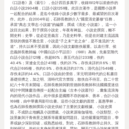
《口語卷》及《索引》，合計四百多萬字，收錄1912年以前創作的
白話小說2904種，口語小說1251種。此目次著作，是國際小說界
一起配合的結果，是迄今收錄小說多少數字最多、最威望的目次著
作。此外，自2004年起，石師長教師介入“國度清史纂修”任務，
承當“典志·文學志·小說篇”的編撰，撰成《清史·小說篇》。這一小
說目次結果，對于撰寫小說史，年夜有裨益。 小說史撰寫，離不
開史料；史學，從必定意義言，乃是史料學。但是在封建主流認識
形狀的價值不雅念里，小說是“子之末”“史之余”，是不進流的“大
道”，持久以來不受器重，因此小說文獻散佚嚴重。以袁行霈、侯
忠義師長教師編《中國白話小平話目》（1981）為例，先秦至隋代
白話小說合計121種，佚超80%；唐五代合計233種，佚約
40.4%；宋遼金元合計411種，佚約21.7%，存佚未詳約11.6%；明
代合計695種，佚約0.9%，存佚未詳約37.1%；清代合計549種，
存佚未詳約14.4%。口語小說由於俚俗，宋元明清時代的公私書目
基礎排擠之，加之明、清時代官方禁毀，散佚自不待言。自二十世
紀八十年月末開端，石師長教師與劉世德師長教師和法國國度迷信
研討中間陳慶浩傳授一起配合主編《古本小說叢刊》，彙集流浪海
內的現代小說作品，此中很多是國際不存的秘本、善本，合計小說
169種，由中華書局影印出書。這些小說文獻的面世，嘉惠學林，
也為石師長教師撰寫小說史供給了主要的文獻根據。 小說史撰
寫，不成防止地觸及小說體裁、小說來源瑜伽場地、小說類型、小
說景象與汗青佈景之關系等嚴重疑問題目。這些嚴重疑問題目，學
界或缺少深刻切磋，或熟悉紛歧。對此，石師長教師停止持久、深
刻的研討，并給出本身的思慮謎底。譬如，關于口語小說的來源題