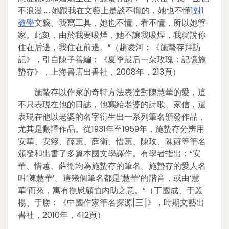
不浪漫……她跟我在文藝上是談不攏的，她也不懂
1對1
教學
文藝。我寫工具，她也不懂，看不懂，所以她管
家。此刻，由於我要吸煙，她不讓我吸煙，我就說你
住在后邊，我住在前邊。”（趙凌河：《施蟄存拜訪
記》，引自陳子善編：《夏季最后一朵玫瑰：記憶施
蟄存》，上海書店出書社，2008年，213頁）
施蟄存以作家的奇特方法表達對陳慧華的愛，這
不只表現在他的日誌，他寫給老婆的詩歌、家信，還
表現在他以老婆的名字衍生出一系列筆名頒發作品，
尤其是翻譯作品。從1931年至1959年，施蟄存分辨用
安華、安簃、薛蕙、薛衛、惜蕙、陳玫、陳蔚等筆名
頒發和出書了多篇本國文學譯作。有學者指出：“安
華、惜蕙、薛衛均為施蟄存的筆名。施蟄存的愛人名
叫‘陳慧華’。這幾個筆名都是‘慧華’的諧音，或由‘慧
華’而來，寓有撫慰顧恤內助之意。”（丁國成、于叢
楊、于勝：《中國作家筆名探源[三]》，時期文藝出
書社，2010年，412頁）