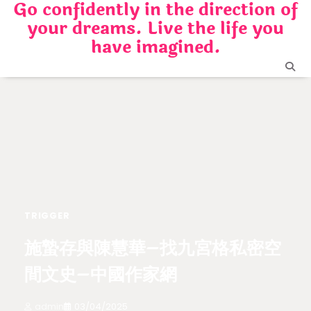
Go confidently in the direction of
Skip
your dreams. Live the life you
to
content
have imagined.
TRIGGER
施蟄存與陳慧華–找九宮格私密空
間文史–中國作家網
admin
03/04/2025