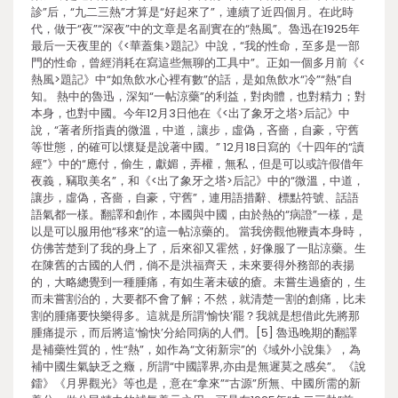
診”后，“九二三熱”才算是“好起來了”，連續了近四個月。在此時
代，做于“夜”“深夜”中的文章是名副實在的“熱風”。魯迅在1925年
最后一天夜里的《<華蓋集>題記》中說，“我的性命，至多是一部
門的性命，曾經消耗在寫這些無聊的工具中”。正如一個多月前《<
熱風>題記》中“如魚飲水心裡有數”的話，是如魚飲水“冷”“熱”自
知。 熱中的魯迅，深知“一帖涼藥”的利益，對肉體，也對精力；對
本身，也對中國。今年12月3日他在《<出了象牙之塔>后記》中
說，“著者所指責的微溫，中道，讓步，虛偽，吝嗇，自豪，守舊
等世態，的確可以懷疑是說著中國。” 12月18日寫的《十四年的“讀
經”》中的“應付，偷生，獻媚，弄權，無私，但是可以或許假借年
夜義，竊取美名”，和《<出了象牙之塔>后記》中的“微溫，中道，
讓步，虛偽，吝嗇，自豪，守舊”，連用語措辭、標點符號、話語
語氣都一樣。翻譯和創作，本國與中國，由於熱的“病證”一樣，是
以是可以服用他“移來”的這一帖涼藥的。 當我傍觀他鞭責本身時，
仿佛苦楚到了我的身上了，后來卻又霍然，好像服了一貼涼藥。生
在陳舊的古國的人們，倘不是洪福齊天，未來要得外務部的表揚
的，大略總覺到一種腫痛，有如生著未破的瘡。未嘗生過瘡的，生
而未嘗割治的，大要都不會了解；不然，就清楚一割的創痛，比未
割的腫痛要快樂得多。這就是所謂‘愉快’罷？我就是想借此先將那
腫痛提示，而后將這‘愉快’分給同病的人們。[5] 魯迅晚期的翻譯
是補藥性質的，性“熱”，如作為“文術新宗”的《域外小說集》，為
補中國生氣缺乏之癥，所謂“中國譯界,亦由是無遲莫之感矣”。《說
鐳》《月界觀光》等也是，意在“拿來”“古源”所無、中國所需的新