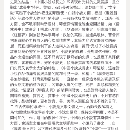
史識的結晶；《中國小說成長史》即表現出光鮮的史識認識，且凸
顯出“成長史”特色。譬如，石師長教師指出，清乾隆年間，“文字
獄”高壓下小說創作產生顯明變更：白話小說方面，模擬《世說新
語》記錄今世人物言行的小說，一段時代從文壇消散了；口語小說
方面，也不敢瀏覽時勢題材，即便寫情面世態也避開當世，如《儒
林外史》故事定于明成化年間，《岔路燈》故事定于明嘉靖年間，
《紅樓夢》則無朝代年事可考；政治的高壓，差遣吳敬梓、曹雪芹
把追蹤關心力投向人的心坎感情世界，其筆力穿透實際政治的表
層，而直指獨裁軌制下的人道與人的魂靈，從而“完成了小說從講
故事到寫心靈的汗青性改變”。小說史的義務，是對現代作家、作
品作出適當的評價。這不只表現了撰寫者的史識，也反應了其評價
態度、審雅觀念等。好的小說史，傾瀉著撰寫者的感情與血汗，雖
曰史而又表示出光鮮的特性，《中國小說成長史》即這般，這從對
小說作品佈滿睿智與溫情的闡釋可見一斑。如稱：“《聊齋志異》
盡無紗帽氣、奸商氣和窮酸氣，一直都有一種穿透俗氣的獨超眾類
的天然文雅的精力氣力，閃耀著人道的仁慈、純粹、溫順和精美的
輝煌。”這是對《聊齋志異》的闡釋與贊美，也是對蒲松齡人格的
闡釋與禮贊。質言之，貫串于《中國小說成長史》的，不只有感性
批評，品德評價，更有對真、善、美等人類配合價值不雅的苦守。
二 在古代學術系統中，小說是文學文體之一，石師長教師稱之
為“散體裁敘事文學的小說”。小說史撰寫，保持文學態度，本是不
問可知的工作，題目的復雜性在于，中國現代小說有其奇特性：一
方面，會議室出租在中國現代文明系統中，小說乃子書之一，自
《漢書·藝文志》以下歷代史志及公私目次著錄的“小說”——這組成