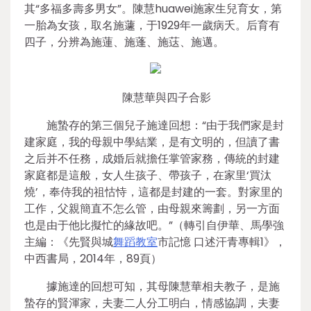
其“多福多壽多男女”。陳慧huawei施家生兒育女，第
一胎為女孩，取名施蘧，于1929年一歲病夭。后育有
四子，分辨為施蓮、施蓬、施荙、施邁。
陳慧華與四子合影
施蟄存的第三個兒子施達回想：“由于我們家是封
建家庭，我的母親中學結業，是有文明的，但讀了書
之后并不任務，成婚后就擔任掌管家務，傳統的封建
家庭都是這般，女人生孩子、帶孩子，在家里‘買汰
燒’，奉侍我的祖怙恃，這都是封建的一套。對家里的
工作，父親簡直不怎么管，由母親來籌劃，另一方面
也是由于他比擬忙的緣故吧。”（轉引自伊華、馬學強
主編：《先賢與城
舞蹈教室
市記憶 口述汗青專輯1》，
中西書局，2014年，89頁）
據施達的回想可知，其母陳慧華相夫教子，是施
蟄存的賢渾家，夫妻二人分工明白，情感協調，夫妻