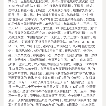
顆不定，五顆是最大批的記載。周作人亦有服規那丸瀉火的日誌，
如1917年5月8日誌：“晴，上午往北年夜藏書樓，下戰書二時返。
自昨晚起稍覺不適，似發燒，又為風吹少頭疼，服規那丸四個”。
同月11日：“陰，風。上午補服丸五個令瀉，熱仍未退。”[4] “發
燒”在魯迅日誌中罕見，9月23日此次發燒連續時光很長，對魯迅
的思惟和文學影響很年夜，為便利言說，無妨稱為“九二三熱”。第
二天24日，記服規那丸，未寫量。29日魯迅給許欽文寫信，說“年
夜約是疲憊與睡眠缺乏之故，此刻吃藥，大要就可以好罷”；30日
又致許欽文，“病也好起來了”；現實上，“九二三熱”不像往常，相
當固執，“好起來了”不外是魯迅的悲觀說法。10月的1、3、5、8、
14、17、22、29日日誌，都有“往山本病院診”。11月8日致許欽文
信：“我病已漸愈，或許可以說痊愈了罷，現已教書了。但仍吃
藥。大夫禁飲酒，那倒沒有什么；禁勞作，但還只得做一點；禁抽
煙，則苦極矣，我感到這般，倒還不如生病。”11月“往山本病院
診”的日誌有三次；12月“往山本病院診”有四次。可以說，1925年9
月23日后到1926年頭，魯迅都是在年夜鉅細小反反復復的“熱”的
狀況中寫作的。偶合的是，這段時代的作品多和“熱”“病”“夜”以及
荏弱而堅強的“魯迅”性命抽像有關：11月3日的《弟兄》，有“猩紅
熱”語；12月3日《<出了象牙之塔>后記》有“一帖涼藥”語，題名
是“一千九百二十五年十仲春三日之夜，魯迅”； 12月31日《<華蓋
集>題記》呈現“沾水小蜂”“魂靈的荒漠和粗拙”“一九二五年十仲春
三十一日之夜，記于綠林書屋東壁下”等語。今年關于九二三熱的
最后一次的“往山本病院診”是 12月26日，魯迅喟嘆“病葉呵”的《臘
葉》即是這日做的。到了1926年1月的3日、5日兩次“往山本病院