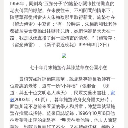
1958年，同劃為“五類分子”的施蟄存關懷性情剛直的
老友傅雷的靜態。在未便往來、不相問聞的情形下，
陳慧華卻從傅雷夫人朱梅馥那里取得新聞。施蟄存在
《留念傅雷》中寫道：“有一段時辰，朱梅馥和我老伴
都被居委會發動出往辦托兒所，她們倆卻是天天在一
路，我是以便直接了解一些傅雷的情形。”（施蟄存：
《留念傅雷》，《新平易近晚報》1986年9月3日）
七十年月末施蟄存與陳慧華在公園小憩
賈植芳如許評價陳慧華，說施蟄存師長教師有一
位賢惠的老婆，還有一所“小洋樓”（張繼合：《味
道：與五十位文明名人聊天》，民眾文藝出書社，
家
教
2003年，45頁）。暮年施蟄藏身安身體欠好時，
面臨川流不息前來看望的學人和后輩，陳慧華就幫施
蟄存擋駕或招待。范泉日誌記錄，1996年10月18日他
往看望剛出院的施蟄存：“明天往看他時，他夫人陳慧
華說，出院后反而好了不少，又在持續任務，編散文