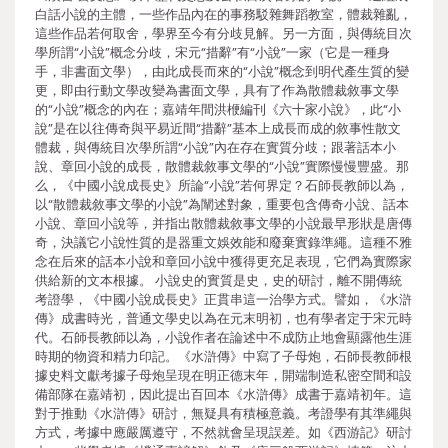
白話小說的主體，一些作品內在的事務駁雜舞蹈教室，體裁雜亂，
這些作品若何取舍，學界至今有分歧見解。另一方面，與傳統目次
學所謂“小說”概念分歧，宋元“措辭”有“小說”一家（它是一種身
手，非書面文學），由此成長而來的“小說”概念到明代產生質的變
更，即由行動文學改變為書面文學，具有了作為散體裁敘事文學
的“小說”概念的內在；嘉靖年間洪楩編刊《六十家小說》，此“小
說”是在以往傳奇與平易近間“措辭”基本上成長而成的敘事性散文
體裁，與傳統目次學所謂“小說”內在存在實質分歧；跟著話本小
說、章回小說的成長，散體裁敘事文學的“小說”實際慢慢豐盛。那
么，《中國小說成長史》所論“小說”若何界定？石師長教師以為，
以“散體裁敘事文學的小說”為闡述對象，重要包含傳奇小說、話本
小說、章回小說等，并指出散體裁敘事文學的小說最早形狀是唐傳
奇，決議它小說性質的是器重文娛效能和廢棄實錄準繩。這種不雅
念在后來的話本小說和章回小說中獲得更充足表現，它們為實際家
供給新的文本根據。 小說史的實質是史，史的研討，離不開傳統
考證學，《中國小說成長史》正貫串這一治學方式。譬如，《水滸
傳》成書時光，普通文學史以為在元末明初，也有學者定于宋元時
代。石師長教師以為，小說作者在論述中不成防止地會顯露他生涯
時期的物資和精力印記。《水滸傳》中寫了子母炮，石師長教師根
據史料文獻考據子母炮呈現在明正德末年，開端制造私密空間和設
備部隊在嘉靖初，因此提出百回本《水滸傳》成書于嘉靖初年。這
對于推動《水滸傳》研討，無疑具有積極意義。考證學有其準繩與
方式，考據中應嚴厲遵守，不然就會呈現誤差。如《西游記》研討