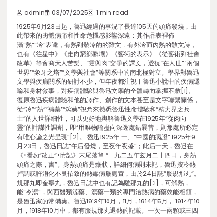
admin
03/07/2025
1 min read
1925年9月23日起，魯迅經過的事況了長達105天的頭痛發燒，由
此帶來的肉體病痛和性命危機感影響深遠：其作品表裡佈
滿“熱”“冷”表達，有熱到發冷的的雜文，有外冷而內熱的散文詩，
也有《往星中》《走向窮鄉僻壤》《藝術的表示》《從藝術到社會
改革》等會商天人苦樂、“靈與肉”交爭的譯文，透視“在人世”“兩個
世界”“象牙之塔”“文學與社會”等關系中的南北極對立。學界對魯迅
文學與疾病關系的研討不少，但年夜都注視于魯迅小說中的疾病隱
喻和身材敘事，對疾病體驗與魯迅文學的全體轉向掌握不敷[1]。
復原魯迅疾病體驗和他的譯作、創作的文本甚至是文字聯繫關係，
從“冷”“熱”“補藥”“瀉藥”視角來熟悉魯迅性命體驗和“精力界之兵
士”的人世詳細性，可以更好地輿解魯迅文學在1925年“從肉向
靈”的計謀性調劑，即“用唯物論盡向深邃處鉆曩昔，則那處所必定
有唯心論之光呈現”[2]。 魯迅1925年 一、“中國的病證” 1925年9
月23日，魯迅日誌“午后發燒，至夜年夜盛”；此后一天，魯迅在
《<看勿“改正”>附記》末尾落筆 “一九二五年玄月二十四日，身熱
頭痛之際，書”。身熱頭痛是癥狀，詳細何病則未記，魯迅按冷熱
掉調或許消化不良招致的熱毒病癥處置，由於24日誌“服規那丸”。
規那丸即奎寧丸，魯迅日誌中也有記為雞那丸的[3]，可解熱，
能“令瀉”，與西醫類涼藥、瀉藥一類的專門治熱病的藥效能相類，
是魯迅家的常備藥。魯迅1913年10月，11月，1914年5月， 1914年10
月，1918年10月中，都有服規那丸退熱的記載。一次一兩顆或三四