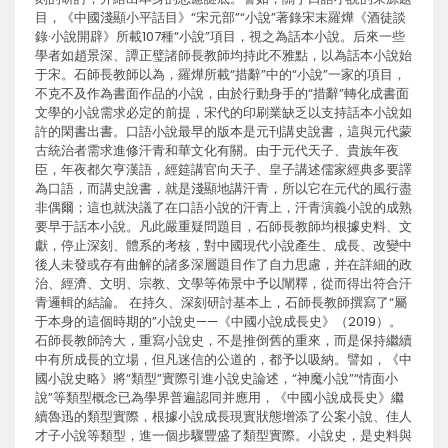
目，《中國淺顯小平話目》“宋元部”“小說”著錄宋末羅燁《酒徒談
錄·小說開辟》所載107種“小說”項目，視之為話本小說。后來一些
學者如趙景深、譚正璧諸師長教師均持此不雅點，以為話本小說始
于宋。石師長教師以為，羅燁所載“措辭”中的“小說”一家的項目，
不克不及作為書面作品的小說，由於行動身手的“措辭”轉化成書面
文學的小說需求必定的前提，宋代的印刷業缺乏以支持話本小說如
許的閑書出書。口語小說最早的版本是元刊講史說書，這與元代蒙
古統治者需求進修汗青和華文化有關。由于元代天子、貴族年夜
臣，年夜都欠亨漢語，經筵講官向天子、皇子講述儒家經典多要譯
為口語，而講史說書，就是淺顯地講汗青，所以它在元代的風行盡
非偶爾；這也就決議了在口語小說的汗青上，汗青演義小說的成熟
要早于話本小說。凡此嚴重疑問題目，石師長教師均根據史料、文
獻，停止深刻、體系的考核，對中國現代小說產生、成長、改變中
後人未發或存有曲解的諸多深層題目作了自力思慮，并在詳細的政
治、經濟、文明、宗教、文學等佈景中予以闡釋，從而得出符合汗
青邏輯的結論。 在持久、深刻研討基本上，石師長教師撰寫了“屬
于本身的這個時期的”小說史——《中國小說成長史》（2019）。
石師長教師誇大，重寫小說史，不是推倒舊的重來，而是保持繼續
中有所成長的立場，但凡迷信的公道的，都予以吸納。譬如，《中
國小說史略》將“類型”實際引進小說史論述，“神魔小說”“情面小
說”等類型概念已為學界普遍認同并應用，《中國小說成長史》繼
續魯迅的類型實際，根據小說成長現實狀態增添了公案小說、佳人
才子小說等類型，進一個步驟豐盛了類型實際。小說史，是史料與