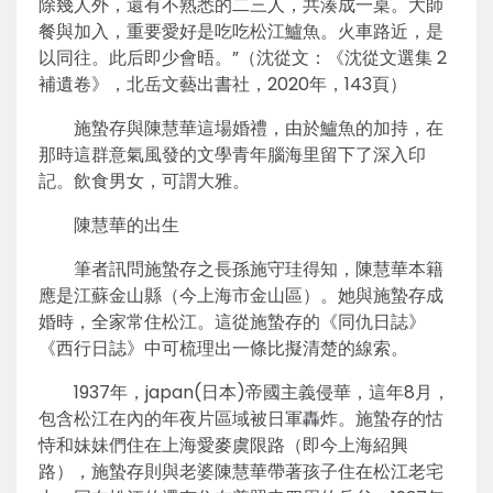
除幾人外，還有不熟悉的二三人，共湊成一桌。大師
餐與加入，重要愛好是吃吃松江鱸魚。火車路近，是
以同往。此后即少會晤。”（沈從文：《沈從文選集 2
補遺卷》，北岳文藝出書社，2020年，143頁）
施蟄存與陳慧華這場婚禮，由於鱸魚的加持，在
那時這群意氣風發的文學青年腦海里留下了深入印
記。飲食男女，可謂大雅。
陳慧華的出生
筆者訊問施蟄存之長孫施守珪得知，陳慧華本籍
應是江蘇金山縣（今上海市金山區）。她與施蟄存成
婚時，全家常住松江。這從施蟄存的《同仇日誌》
《西行日誌》中可梳理出一條比擬清楚的線索。
1937年，japan(日本)帝國主義侵華，這年8月，
包含松江在內的年夜片區域被日軍轟炸。施蟄存的怙
恃和妹妹們住在上海愛麥虞限路（即今上海紹興
路），施蟄存則與老婆陳慧華帶著孩子住在松江老宅