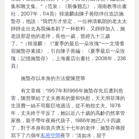
集和雜文集。”（范泉：《斯像難忘》，湖南教導出書
社，2007年，114頁）韓滬麟由陳子善陪伴往造訪施
蟄存，他說：“我們方才坐定，一位神清氣朗的老太太
靜靜走出去為我倆各斟了一杯飲料，又靜靜加入，施
老說那是他的老伴，長他一歲，曾經九十三歲
了。”（韓滬麟：《“夏季的最后一朵玫瑰”——文壇耆
宿施蟄存素描》，引自陳子善編：《夏季最后一朵玫
瑰：記憶施蟄存》，上海書店出書社，2008年，238
頁）
施蟄存以本身的方法愛陳慧華
有文章稱：“1957年和1966年施蟄存先后遭到危
害，陳慧華給了丈夫應有的愛和快慰，天天用菲薄的
生涯費一絲不苟艱巨地過活，從不抱怨丈夫。1978
年，丈夫終于平反了，她以近八十歲的高齡仍然掌管
家務，親手帶年夜兩代孩子。1986年她已八十四歲
了，對于本身和衷共濟五十七年的老伴，施蟄存傳授
寫下了六個年
私密空間
夜字：‘淡如水，甜于