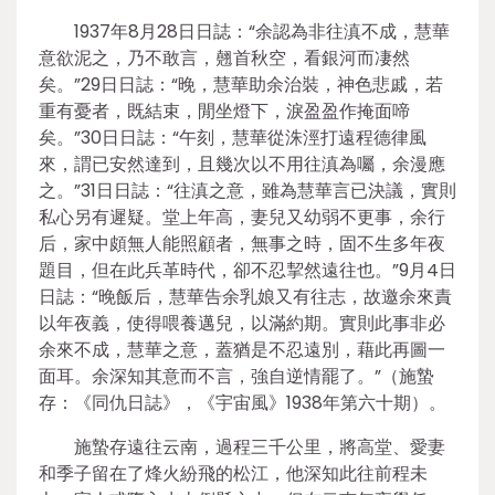
1937年8月28日日誌：“余認為非往滇不成，慧華
意欲泥之，乃不敢言，翹首秋空，看銀河而凄然
矣。”29日日誌：“晚，慧華助余治裝，神色悲戚，若
重有憂者，既結束，閒坐燈下，淚盈盈作掩面啼
矣。”30日日誌：“午刻，慧華從洙涇打遠程德律風
來，謂已安然達到，且幾次以不用往滇為囑，余漫應
之。”31日日誌：“往滇之意，雖為慧華言已決議，實則
私心另有遲疑。堂上年高，妻兒又幼弱不更事，余行
后，家中頗無人能照顧者，無事之時，固不生多年夜
題目，但在此兵革時代，卻不忍挈然遠往也。”9月4日
日誌：“晚飯后，慧華告余乳娘又有往志，故邀余來責
以年夜義，使得喂養邁兒，以滿約期。實則此事非必
余來不成，慧華之意，蓋猶是不忍遠別，藉此再圖一
面耳。余深知其意而不言，強自逆情罷了。”（施蟄
存：《同仇日誌》，《宇宙風》1938年第六十期）。
施蟄存遠往云南，過程三千公里，將高堂、愛妻
和季子留在了烽火紛飛的松江，他深知此往前程未