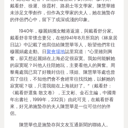
戴看舒、徐遲、徐霞村、路易士等文學家。陳慧華雖
未涉足文學創作，但作為文學家的夫人，她在施蟄存
的伴侶們心中，留下了或深或淺的印象。
1940年，穆麗娟攜女離港返滬，與戴看舒分家。
戴看舒非常懷念妻兒，在他1941年8月所寫的《林泉居
日誌》中記載了他寫信給陳慧華等人，盼望他們常往
穆麗娟處走動。日
聚會場地
誌里寫道：“心里雖則興
奮，卻又想起麗娟在上海必定很寂寞。我如何能解她
的寂寞呢？叫他人往陪她玩，主要看他人的興奮。周
黎庵處我已寫了好幾封信往，瑛姐、陳慧華等處也曾
寫了信往，不知他們會不會經常往找找她，以解她的
寂寞呢？咳，只需我能在上海就好了。”（戴看舒：
《戴看舒選集 散文卷》，王文彬、金石主編，中國青
年出書社，1999年，232頁）由此可見，在戴看舒看
來，好兄弟施蟄存的夫人陳慧華是一位可信付的伴
侶。
陳慧華也是施蟄存與文友互通新聞的聯絡人。