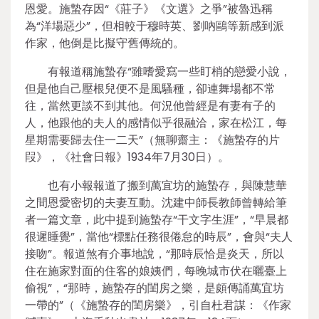
恩愛。施蟄存因“《莊子》《文選》之爭”被魯迅稱
為“洋場惡少”，但相較于穆時英、劉吶鷗等新感到派
作家，他倒是比擬守舊傳統的。
有報道稱施蟄存“雖嗜愛寫一些盯梢的戀愛小說，
但是他自己壓根兒便不是風騷種，卻連舞場都不常
往，當然更談不到其他。何況他曾經是有妻有子的
人，他跟他的夫人的感情似乎很融洽，家在松江，每
星期需要歸去住一二天”（無聊齋主：《施蟄存的片
叚》，《社會日報》1934年7月30日）。
也有小報報道了搬到萬宜坊的施蟄存，與陳慧華
之間恩愛密切的夫妻互動。沈建中師長教師曾轉給筆
者一篇文章，此中提到施蟄存“干文字生涯”，“早晨都
很遲睡覺”，當他“標點任務很倦怠的時辰”，會與“夫人
接吻”。報道煞有介事地說，“那時辰恰是炎天，所以
住在施家對面的住客的娘姨們，每晚城市伏在曬臺上
偷視”，“那時，施蟄存的閨房之樂，是頗傳誦萬宜坊
一帶的”（《施蟄存的閨房樂》，引自杜君謀：《作家