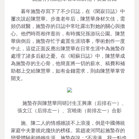
暮年施蟄存寫下了不少日誌，在《閑寂日誌》中
屢次說起陳慧華。步進老年后，陳慧華身材欠佳，需
頻仍就醫，施蟄存的日誌中常吐露出對她的關心與擔
心。他們時而相伴逛街，有時攜兒孫游玩公園。陳慧
華病倒后，施蟄存忙于處置生涯瑣事，學術創作一度
中止，這從正面反應出陳慧華在日常生涯中為施蟄存
處理了諸多后顧之憂。在《昭蘇日誌》中，陳慧華成
為施蟄存的主心骨，他簡直將一切的薪水、稿費和補
助都上交給陳慧華，如有金錢需求，則由陳慧華掌管
開支。
施蟄存與陳慧華同研討生王興康（后排右一）、
張文江（后排左一）、宮曉衛（前排左一）合影
施、陳二人的情感雖談不上浪漫，倒是中國傳統
家庭中夫妻彼此攙扶的榜樣。當趙凌河問起施蟄存的
戀愛體驗和婚姻生涯，施蟄存說：“不浪漫，我一點也