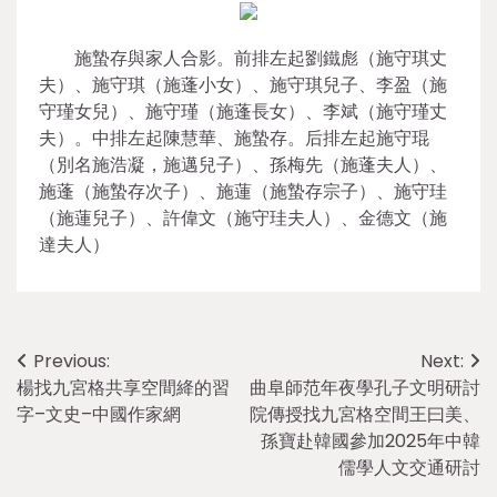
施蟄存與家人合影。前排左起劉鐵彪（施守琪丈
夫）、施守琪（施蓬小女）、施守琪兒子、李盈（施
守瑾女兒）、施守瑾（施蓬長女）、李斌（施守瑾丈
夫）。中排左起陳慧華、施蟄存。后排左起施守琨
（別名施浩凝，施邁兒子）、孫梅先（施蓬夫人）、
施蓬（施蟄存次子）、施蓮（施蟄存宗子）、施守珪
（施蓮兒子）、許偉文（施守珪夫人）、金德文（施
達夫人）
Post
Previous:
Next:
楊找九宮格共享空間絳的習
曲阜師范年夜學孔子文明研討
navigation
字–文史–中國作家網
院傳授找九宮格空間王曰美、
孫寶赴韓國參加2025年中韓
儒學人文交通研討