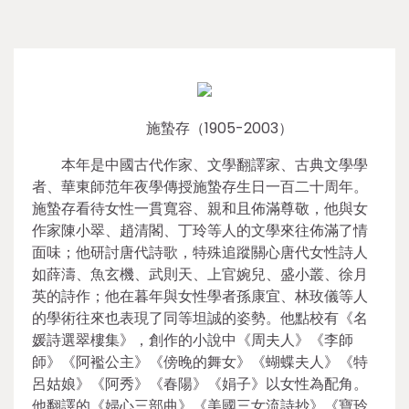
施蟄存（1905-2003）
本年是中國古代作家、文學翻譯家、古典文學學
者、華東師范年夜學傳授施蟄存生日一百二十周年。
施蟄存看待女性一貫寬容、親和且佈滿尊敬，他與女
作家陳小翠、趙清閣、丁玲等人的文學來往佈滿了情
面味；他研討唐代詩歌，特殊追蹤關心唐代女性詩人
如薛濤、魚玄機、武則天、上官婉兒、盛小叢、徐月
英的詩作；他在暮年與女性學者孫康宜、林玫儀等人
的學術往來也表現了同等坦誠的姿勢。他點校有《名
媛詩選翠樓集》，創作的小說中《周夫人》《李師
師》《阿襤公主》《傍晚的舞女》《蝴蝶夫人》《特
呂姑娘》《阿秀》《春陽》《娟子》以女性為配角。
他翻譯的《婦心三部曲》《美國三女流詩抄》《寶玲