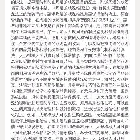
的辦法，提早預防和防止周遭的狀況題目的產生，削減周遭的狀況
傷害損失和修復本錢。《周遭的狀況維護法》第5條提出周遭的狀
況法上的預防準繩，請求周遭的狀況維護應該保持預防為主、綜合
管理的準繩。在周遭的狀況智理和具身智能利1對1教學用之下，該
準繩非論在立法上仍是在實行中都面對著窘境，是以有需要對該準
繩停止重構和拓展。第一，加大力度周遭的狀況監測和預警機制是
預防準繩的主要表現。應用人形機械人和物聯網等技巧，構建全天
候、全方位的生態周遭的狀況監測收集，可以及時把握周遭的狀況
東西的品質狀態和淨化源靜態。經由過程年夜數據剖析和智能算
法，人形機械人可以實時發明異常情形，并向治理部分收回預警，
為實時采取應對辦法博得可貴時光。具身智能技巧賦能周遭的狀況
管理固然從實然層面轉變了周遭的狀況管理方法和手腕，在規制層
面的利用無望進步管理效能，但具身技巧賦能周遭的狀況管理的經
過歷程也將技巧不斷定性帶進周遭的狀況監管之中，激發如監測掉
真、決議計劃成見等新型風險。具身智能技巧對監管層面的沖擊能
夠招致周遭的狀況法令規制體系掉靈，表示為規制理念落后、規定
系統缺點、規制權利受阻及規制俘獲等。第二，加大力度周遭的狀
況治理和計劃是預防準繩的主要表現。應用具身智能技巧，可以優
化生態周遭的狀況治理和決議計劃流程，進步治理的迷信性和精緻
化程度。例如，人形機械人可以對生態敏感區、天然維護區等重點
區域停止精緻化治理，經由過程自立巡檢和智能辨認，實時發明和
禁止守法違規行動。在園區計劃和產業布局中，人形機械人可以停
止周遭的狀況承載力評價和情形模仿，為優化空間布局、調劑財產
構造供給決議計劃支撐。在資本開闢應用中，人形機械人可以對