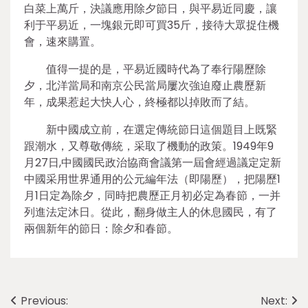
白菜上萬斤，決議應用除夕節日，與平易近同慶，讓
利于平易近，一塊銀元即可買35斤，接待大眾捉住機
會，速來購置。
值得一提的是，平易近國時代為了奉行陽歷除
夕，北洋當局和南京公民當局屢次強迫廢止農歷新
年，成果惹起大快人心，終極都以掉敗而了結。
新中國成立前，在選定傳統節日這個題目上既緊
跟潮水，又尊敬傳統，采取了機動的政策。1949年9
月27日,中國國民政治協商會議第一屆會經過議定定新
中國采用世界通用的公元編年法（即陽歷），把陽歷1
月1日定為除夕，同時把農歷正月初必定為春節，一并
列進法定沐日。從此，翻身做主人的休息國民，有了
兩個新年的節日：除夕和春節。
Post
Previous:
Next: