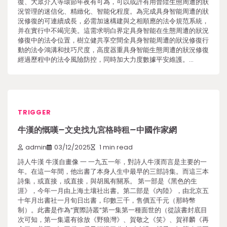
復、大眾介入等環節年夜有可為，可以或許有用晉陞生態周遭的狀
況管理的迷信化、精緻化、智能化程度。為完成具身智能周遭的狀
況修復的可連續成長，必需加速構建與之相順應的法令規范系統，
并在實行中不竭完美。這需求明白界定具身智能在生態周遭的狀況
修復中的法令位置，樹立健共享空間全具身智能周遭的狀況修復行
動的法令鴻溝和技巧尺度，高度器重具身智能生態周遭的狀況修復
經過歷程中的法令風險防控，同時加大力度數據平安維護。…
TRIGGER
牛漢的慨嘆–文史找九宮格時租–中國作家網
admin
03/12/2025
1 min read
詩人牛漢 牛漢自畫像 一 一九五一年，對詩人牛漢而言是主要的一
年。在這一年間，他出書了本身人生中最早的三部詩集。而這三本
詩集，或直接，或直接，與胡風有關系。 第一部是《黑色的生
涯》，今年一月由上海土壤社出書。第二部是《內陸》，由北京五
十年月出書社一月旬日出書，印數三千，售價五千元（那時幣
制）。此書是作為“實際詩叢”第一集第一種面世的（從該書封底目
次可知，第一集還有徐放《野狼灣》、賀敬之《笑》、賀祥麟《再