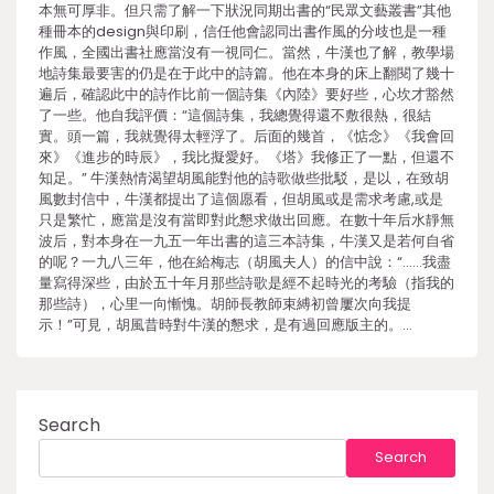
本無可厚非。但只需了解一下狀況同期出書的“民眾文藝叢書”其他
種冊本的design與印刷，信任他會認同出書作風的分歧也是一種
作風，全國出書社應當沒有一視同仁。當然，牛漢也了解，教學場
地詩集最要害的仍是在于此中的詩篇。他在本身的床上翻閱了幾十
遍后，確認此中的詩作比前一個詩集《內陸》要好些，心坎才豁然
了一些。他自我評價：“這個詩集，我總覺得還不敷很熱，很結
實。頭一篇，我就覺得太輕浮了。后面的幾首，《惦念》《我會回
來》《進步的時辰》，我比擬愛好。《塔》我修正了一點，但還不
知足。” 牛漢熱情渴望胡風能對他的詩歌做些批駁，是以，在致胡
風數封信中，牛漢都提出了這個愿看，但胡風或是需求考慮,或是
只是繁忙，應當是沒有當即對此懇求做出回應。在數十年后水靜無
波后，對本身在一九五一年出書的這三本詩集，牛漢又是若何自省
的呢？一九八三年，他在給梅志（胡風夫人）的信中說：“……我盡
量寫得深些，由於五十年月那些詩歌是經不起時光的考驗（指我的
那些詩），心里一向慚愧。胡師長教師束縛初曾屢次向我提
示！”可見，胡風昔時對牛漢的懇求，是有過回應版主的。…
Search
Search