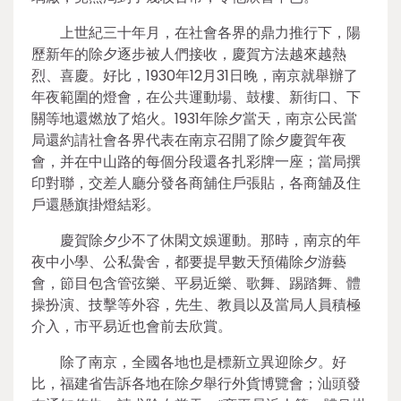
上世紀三十年月，在社會各界的鼎力推行下，陽
歷新年的除夕逐步被人們接收，慶賀方法越來越熱
烈、喜慶。好比，1930年12月31日晚，南京就舉辦了
年夜範圍的燈會，在公共運動場、鼓樓、新街口、下
關等地還燃放了焰火。1931年除夕當天，南京公民當
局還約請社會各界代表在南京召開了除夕慶賀年夜
會，并在中山路的每個分段還各扎彩牌一座；當局撰
印對聯，交差人廳分發各商舖住戶張貼，各商舖及住
戶還懸旗掛燈結彩。
慶賀除夕少不了休閑文娛運動。那時，南京的年
夜中小學、公私黌舍，都要提早數天預備除夕游藝
會，節目包含管弦樂、平易近樂、歌舞、踢踏舞、體
操扮演、技擊等外容，先生、教員以及當局人員積極
介入，市平易近也會前去欣賞。
除了南京，全國各地也是標新立異迎除夕。好
比，福建省告訴各地在除夕舉行外貨博覽會；汕頭發