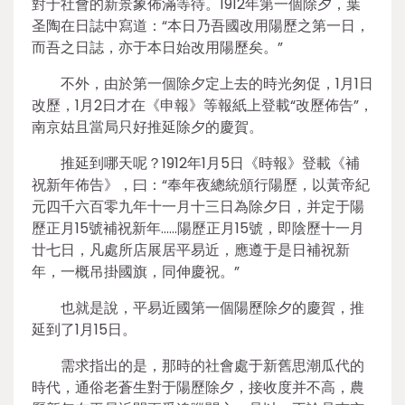
對于社會的新景象佈滿等待。1912年第一個除夕，葉
圣陶在日誌中寫道：“本日乃吾國改用陽歷之第一日，
而吾之日誌，亦于本日始改用陽歷矣。”
不外，由於第一個除夕定上去的時光匆促，1月1日
改歷，1月2日才在《申報》等報紙上登載“改歷佈告”，
南京姑且當局只好推延除夕的慶賀。
推延到哪天呢？1912年1月5日《時報》登載《補
祝新年佈告》，曰：“奉年夜總統頒行陽歷，以黃帝紀
元四千六百零九年十一月十三日為除夕日，并定于陽
歷正月15號補祝新年……陽歷正月15號，即陰歷十一月
廿七日，凡處所店展居平易近，應遵于是日補祝新
年，一概吊掛國旗，同伸慶祝。”
也就是說，平易近國第一個陽歷除夕的慶賀，推
延到了1月15日。
需求指出的是，那時的社會處于新舊思潮瓜代的
時代，通俗老蒼生對于陽歷除夕，接收度并不高，農