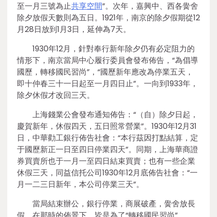
至一月三號為止
共享空間
”。次年，嘉興中、西各黌舍
除夕放假天數則為五日。1921年，南京的除夕假期從12
月28日放到1月3日，延伸為7天。
1930年12月，針對奉行新年除夕仍有必定阻力的
情形下，南京當局中心履行委員會發布佈告，“為倡導
國歷，轉移國民習尚”，“國歷新年應改為停業五天，
即十仲春三十一日起至一月四日止”。一向到1933年，
除夕休假才改回三天。
上海錢業公會發布通知佈告：“（自）除夕日起，
慶賀新年，休假四天，五日照常營業”。1930年12月31
日，中華勸工銀行佈告社會：“本行茲因打點結算，定
于國歷新正一日至四日停業四天”。同期，上海華商證
券買賣所也于一月一至四日結束買賣；也有一些企業
休假三天，同益信托公司1930年12月底佈告社會：“一
月一二三日新年，本公司停業三天”。
當局結束辦公，銀行停業，商展破產，黌舍放長
假，在那時的佈景下，皆是為了“轉移國民習尚”。