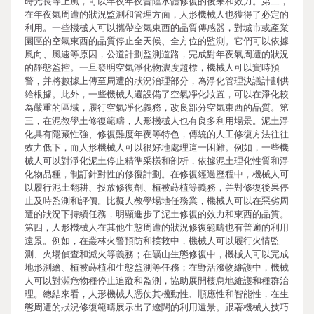
時光長等上風，可以年夜年夜晉陞水體修復的後果和效力。第二，
在年夜氣周遭的狀況監測和管理方面，人形機械人也獲得了必定的
利用。一些機械人可以攜帶空氣東西的品質傳感器，對城市或產業
園區的空氣東西的品質停止全天候、全方位的監測。它們可以依據
風向、風速等原因，公道計劃監測道路，完成對年夜氣周遭的狀況
的靜態監控。一旦發明空氣淨化物濃度超標，機械人可以實時預
警，并將數據上傳至周遭的狀況治理部分，為淨化管理決議計劃供
給根據。此外，一些機械人還設備了空氣凈化妝置，可以在淨化較
為嚴重的區域，履行空氣凈化義務，改良部分空氣東西的品質。第
三，在泥教學土修復範疇，人形機械人也有良多利用場景。泥土淨
化具有隱藏性強、修復難度年夜等特色，傳統的人工修復方法往往
效力低下，而人形機械人可以很好地處理這一困難。例如，一些機
械人可以對淨化泥土停止精準采樣和剖析，依據泥土理化性質和淨
化物品種，制訂針對性的修復計劃。在修復經過歷程中，機械人可
以履行泥土翻耕、投放修復劑、植被蒔植等義務，并對修復後果停
止及時監測和評價。比擬人教學場地任務業，機械人可以在惡劣周
遭的狀況下持續任務，明顯進步了泥土修復的效力和東西的品質。
第四，人形機械人在其他生態周遭的狀況修復範疇也有普遍的利用
遠景。例如，在叢林火警預防和撲救中，機械人可以履行火情監
測、火場偵查和滅火等義務；在礦山生態修復中，機械人可以完成
地形測繪、植被蒔植和生態監測等任務；在野活潑物維護中，機械
人可以對瀕危物種停止追蹤和監測，協助展開棲息地維護和種群治
理。總結來看，人形機械人憑仗其機動性、順應性和智能性，在生
態周遭的狀況修復範疇展示出了遼闊的利用遠景。跟著機械人技巧