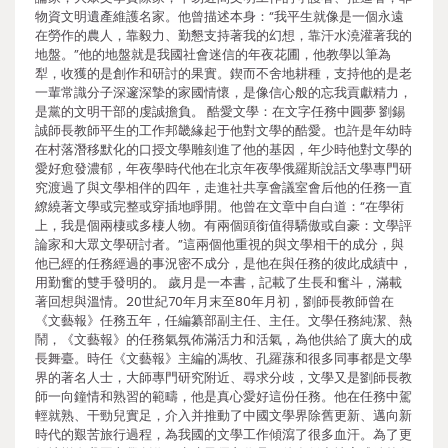
物資文明遺產維護名家。他曾描述本身：“我平生就像是一個永遠
在勞作的農人，靠毅力、勤懇支持著我的幻想，靠汗水澆灌著我的
地盤。”他的地盤就是我國社會迷信的年夜花圃，他教學以筆為
犁，收獲的是創作和研討的果實。鍥而不舍地耕種，支持他的是老
一輩常識分子深邃深摯的家國情懷，是像信心般的忘我貢獻精力，
是黨的文明干部的虔誠擔負。 酷愛文學：在文字任務中圓夢 劉錫
誠師長教師平生的工作邦畿緣起于他對文學的酷愛。也許是年幼時
在村落潛移默化的口授文學雕刻進了他的基因，年少時他對文學的
愛好愈發濃郁，年夜學時代他在北京年夜學俄羅斯說話文學專門研
究渡過了與文學相伴的四年，走進社共享會議室會后他的任務一直
繚繞著文學或完整或穿插地睜開。他曾在文章中自白道：“在學術
上，我是個兩棲或多棲人物。有兩個頭銜值得驕傲或自豪：文學評
論家和大眾文學研討者。”這兩個他重視的與文學相干的成分，與
他已經的任務經過的事況密不成分，是他在與任務的彼此成績中，
用勤奮的雙手發明的。 歲月是一本書，記載了生長和奮斗，滿載
著回想與溫情。20世紀70年月末至80年月初，劉師長教師曾在
《文藝報》任務五年，任編纂部副主任、主任。文學任務純潔、熱
鬧，《文藝報》的任務氣氛佈滿活力和活氣，為他供給了廣大的成
長舞臺。時任《文藝報》主編的馮牧、孔羅蓀和很多同事都是文學
界的著名人士，大師專門研究附近、尋求分歧，文學又是劉師長教
師一向鐘情和熟習的範疇，他是真心愛好這份任務。他在任務中駕
輕就熟、干勁兒實足，介入并推動了中國文學界除舊更新、邁向新
時代的艱苦旅行過程，為我國的文學工作傾瀉了很多血汗。為了更