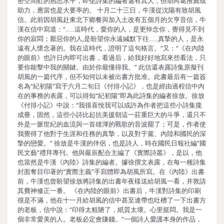
密空間虹的熟悉水平，即使詩集的編者還有其人，但胡向葛推薦或
助力，應當也是大要率的。 十月二十三日，牛漢從沈陽有致胡風
信。此前因胡風赴東北下鄉餐與加入土改有五個月的欠亨音信，牛
漢在信中寫道：“……這時代，愛你的人，是更悼念你，覺得見不到
你的寂悶；厭惡你的人,是盼望你永遠緘默下往……真摯的人，是永
遠有人懷念著的。我在這時代，證明了這句格言。”又：“《在內陸
的眼前》也許日內即可出書，看過后，給我好好地寫來些看法，只
要你能擊中我的關鍵。由於你最懂得我。” 此信還表露詩集原擬刊
胡風的一篇代序，但不知何以未被出書方批准。此書最后有一篇簽
名為“紀初陽”寫于六月二旬日《付排小記》，也是經由過程信中內
在的事務的表露，可以得知“紀初陽”即為此詩集的編者徐放。徐放
《付排小記》中說：“我很喜悅我可以或許為作者把這些小詩集攏
成冊，固然，這些小詩比起抗美援朝這一莊重巨大的斗爭，還只不
外是一脈世紀的血流與一首雄渾的戰歌的音波罷了；可是，作者使
我覺得了他對于生涯和任務的真摯，以及對于黨、內陸和國民的深
摯的戀愛。” 徐放是牛漢的伴侶，也是詩人，時在國民日報社編“國
民文藝”禮拜專刊。他與嚴辰配合主編了《實際詩叢》，是以，他
也當然是牛漢《內陸》詩集的編者。據徐撰文表露，在每一種詩集
封面奪目印著的“實際主義”手寫體即為胡風所寫。在《內陸》出書
前，牛漢也曾盼望徐放將詩集的出書年夜樣送給胡風一看，并敦請
其費神修正一番。 《在內陸的眼前》出書后，牛漢對詩集的印刷
很是不滿，他在十一月給胡風的信中甚至連帶也吐槽了一下出書方
的老板，信中說：“印得太粗陋了，紙質太壞。心里挺悶。我是一
個非常愛美的人。老板必定會賺錢。”一個詩人愛護本身的作品，