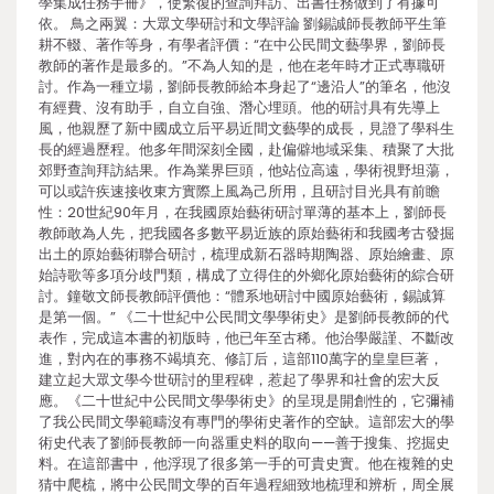
學集成任務手冊》，使繁復的查詢拜訪、出書任務做到了有據可
依。 鳥之兩翼：大眾文學研討和文學評論 劉錫誠師長教師平生筆
耕不輟、著作等身，有學者評價：“在中公民間文藝學界，劉師長
教師的著作是最多的。”不為人知的是，他在老年時才正式專職研
討。作為一種立場，劉師長教師給本身起了“邊沿人”的筆名，他沒
有經費、沒有助手，自立自強、潛心埋頭。他的研討具有先導上
風，他親歷了新中國成立后平易近間文藝學的成長，見證了學科生
長的經過歷程。他多年間深刻全國，赴偏僻地域采集、積聚了大批
郊野查詢拜訪結果。作為業界巨頭，他站位高遠，學術視野坦蕩，
可以或許疾速接收東方實際上風為己所用，且研討目光具有前瞻
性：20世紀90年月，在我國原始藝術研討單薄的基本上，劉師長
教師敢為人先，把我國各多數平易近族的原始藝術和我國考古發掘
出土的原始藝術聯合研討，梳理成新石器時期陶器、原始繪畫、原
始詩歌等多項分歧門類，構成了立得住的外鄉化原始藝術的綜合研
討。鐘敬文師長教師評價他：“體系地研討中國原始藝術，錫誠算
是第一個。” 《二十世紀中公民間文學學術史》是劉師長教師的代
表作，完成這本書的初版時，他已年至古稀。他治學嚴謹、不斷改
進，對內在的事務不竭填充、修訂后，這部110萬字的皇皇巨著，
建立起大眾文學今世研討的里程碑，惹起了學界和社會的宏大反
應。《二十世紀中公民間文學學術史》的呈現是開創性的，它彌補
了我公民間文學範疇沒有專門的學術史著作的空缺。這部宏大的學
術史代表了劉師長教師一向器重史料的取向——善于搜集、挖掘史
料。在這部書中，他浮現了很多第一手的可貴史實。他在複雜的史
猜中爬梳，將中公民間文學的百年過程細致地梳理和辨析，周全展