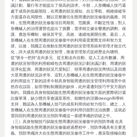
議計劃、履行等才能提出了很高的請求。今朝，人形機械人技巧還
處于成長的低級階段，在周遭的狀況感知、自立導航、精緻操縱等
方面還存在局限性，難以完整勝任生態周遭的狀況修復的義務。同
時，生態周遭的狀況修復項目周期長、范圍廣、不斷定性強，對人
形機械人的治理運營也提出了挑釁，需求樹立健全響應的調劑、保
護、應急等機制，確保其平安、高效、連續地展開任務。最后，人
形機械人在生態周遭的狀況修復中的利用亟需實際支持和智力支
撐。以後，我國正在推動生態周遭的狀況管理系統和管理才能古代
化，誇大成長周遭的狀況智理，推進管理形式從經歷走向聰明、
從“號令—把持”走向多元、從主動走向自動、從人工走向數據。周
遭的狀況智理的利用範疇包含周遭的狀況計劃決議計劃、周遭的狀
況淨化監測、周遭的狀況尺度制訂、領導周遭的狀況輿情以及回應
大眾周遭的狀況訴求等。這對人形機械人在生態周遭的狀況修復中
的利用提出了新的請求今朝具身智能周遭的狀況管理利用場景中依
然存在誤區，如管理軌制層面的缺掉，此外還遭到技巧平安方面的
制約。我國在具身智能賦能生態周遭的狀況修復方面的實際研討還
比擬單薄，缺少體共享會議室系性、前瞻性的頂層design和學科
支持，難認為人形機械人技巧的成長利用供給智力指引。總之，人
形機械人在生態周遭的狀況修復中的利用仍面對法治挑釁，這就必
需回回到周遭的狀況法預防準繩這一基礎準繩的切磋之中。
（三）具身智能技巧賦能生態周遭的狀況修復中的預防準繩 在具
身智能賦能生態周遭的狀況修復經過歷程中，預防準繩具有主要意
義。預防準繩誇大在生態周遭的狀況修停工作中，應采取積極自動