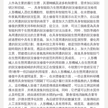
人作為主要的履行主體，其運轉觸及諸多軌制窘境，需求加以深刻
研討和切磋。 一、具身智能助力生態周遭的狀況修復的近況檢視
人形機械人憑仗其機動性、順應性和智能性等上風，在水體修復、
年夜氣周遭的狀況監測、泥土修復等方面展示出宏大潛力。在以後
誇大周遭的狀況智理的佈景下，亟需加大力度對具身智能賦能生態
修復的實際支持和軌制保證，從立法、法律、司法三個維度為具身
智能利用于生態周遭的狀況修復打好法治基本。同時，預防準繩作
為周遭的狀況法的主要準繩，在具身智能賦能生態周遭的狀況修復
經過歷程中具有主要意義。加大力度周遭的狀況監測預警、優化周
遭的狀況治理計劃、推進科技立異等舉動，都是預防準繩在具身智
能時期的主要表現。應該在保持預防準繩的基本上，加大力度軌制
立異，營建傑出的社會氣氛和軌制周遭的狀況，推進具身智能技巧
在生態周遭的狀況修復中的規范利用和立異成長。 （一）人形機
械人在生態周遭的狀況修復中的利用前瞻 人形機械人在生態周遭
的狀況修復範疇的利用近況正在慢慢展示。今朝實行中曾經呈現了
1對1教學一些詳細的利用場景，表白人形機械人在生態周遭的狀況
修復中具有遼闊遠景。第一，在水體修復方面，一些企業和科研機
構應用具身智能技巧開闢了可以或許履行清算水體義務的人形機械
人。這些機械人裝備了高精度傳感器和機械臂，可以自立辨認和捕
獲水面渣滓，并將其搜集到指定區域。同時，它們還可以對水質停
止及時監測，經由過程剖析水體的pH值、聚會場地消融氧含量等
目標，評價水體淨化狀態，為后續管理供給數據支撐。比擬傳統的
人工清算和監測方法，人形機械人具有用率高、精度高、連續任務