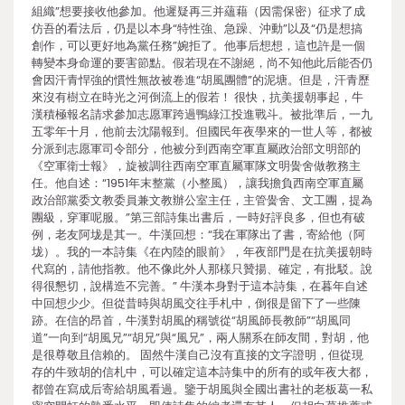
組織”想要接收他參加。他遲疑再三并蘊藉（因需保密）征求了成
仿吾的看法后，仍是以本身“特性強、急躁、沖動”以及“仍是想搞
創作，可以更好地為黨任務”婉拒了。他事后想想，這也許是一個
轉變本身命運的要害節點。假若現在不謝絕，尚不知他此后能否仍
會因汗青悍強的慣性無故被卷進“胡風團體”的泥塘。但是，汗青歷
來沒有樹立在時光之河倒流上的假若！ 很快，抗美援朝事起，牛
漢積極報名請求參加志愿軍跨過鴨綠江投進戰斗。被批準后，一九
五零年十月，他前去沈陽報到。但國民年夜學來的一世人等，都被
分派到志愿軍司令部分，他被分到西南空軍直屬政治部文明部的
《空軍衛士報》，旋被調往西南空軍直屬軍隊文明黌舍做教務主
任。他自述：“1951年末整黨（小整風），讓我擔負西南空軍直屬
政治部黨委文教委員兼文教辦公室主任，主管黌舍、文工團，提為
團級，穿軍呢服。”第三部詩集出書后，一時好評良多，但也有破
例，老友阿垅是其一。牛漢回想：“我在軍隊出了書，寄給他（阿
垅）。我的一本詩集《在內陸的眼前》，年夜部門是在抗美援朝時
代寫的，請他指教。他不像此外人那樣只贊揚、確定，有批駁。說
得很懇切，說構造不完善。” 牛漢本身對于這本詩集，在暮年自述
中回想少少。但從昔時與胡風交往手札中，倒很是留下了一些陳
跡。在信的昂首，牛漢對胡風的稱號從“胡風師長教師”“胡風同
道”一向到“胡風兄”“胡兄”與“風兄”，兩人關系在師友間，對胡，他
是很尊敬且信賴的。 固然牛漢自己沒有直接的文字證明，但從現
存的牛致胡的信札中，可以確定這本詩集中的所有的或年夜大都，
都曾在寫成后寄給胡風看過。鑒于胡風與全國出書社的老板葛一私