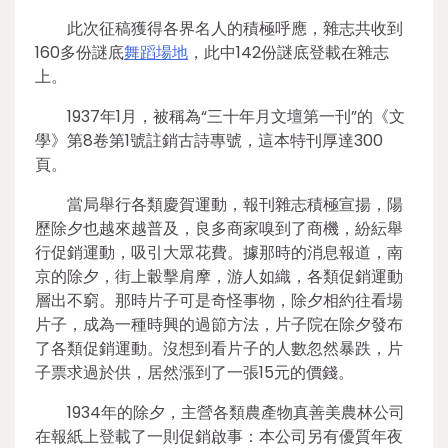
此次征稿獲得各界名人的積極呼應，雜志共收到
160多份謎底
舞蹈場地
，此中142份謎底登載在雜志
上。
1937年1月，被稱為“三十年月文壇第一刊”的《文
學》第8卷第1號註銷古詩專號，這本特刊厚達300
頁。
當局舉行各類慶賀運動，報刊雜志積極宣揚，陽
歷除夕也越來越普及，良多商家嗅到了商機，紛紜舉
行促銷運動，吸引大眾花費。據那時的消息報道，南
京的除夕，街上轂擊肩摩，游人如織，各類促銷運動
層出不窮。那時片子可是奇怪事物，除夕相約往看場
片子，成為一種時興的過節方法，片子院在除夕發布
了各類促銷運動。沒想到看片子的人數忽然暴跌，片
子票求過於供，居然漲到了一張15元的價錢。
1934年的除夕，主營各類農產物真善美農林公司
在報紙上登載了一則促銷啟事：本公司另有優質年夜