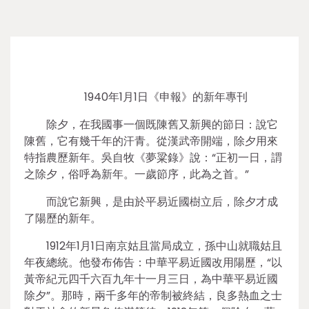
1940年1月1日《申報》的新年專刊
除夕，在我國事一個既陳舊又新興的節日：說它
陳舊，它有幾千年的汗青。從漢武帝開端，除夕用來
特指農歷新年。吳自牧《夢粱錄》說：“正初一日，謂
之除夕，俗呼為新年。一歲節序，此為之首。”
而說它新興，是由於平易近國樹立后，除夕才成
了陽歷的新年。
1912年1月1日南京姑且當局成立，孫中山就職姑且
年夜總統。他發布佈告：中華平易近國改用陽歷，“以
黃帝紀元四千六百九年十一月三日，為中華平易近國
除夕”。那時，兩千多年的帝制被終結，良多熱血之士