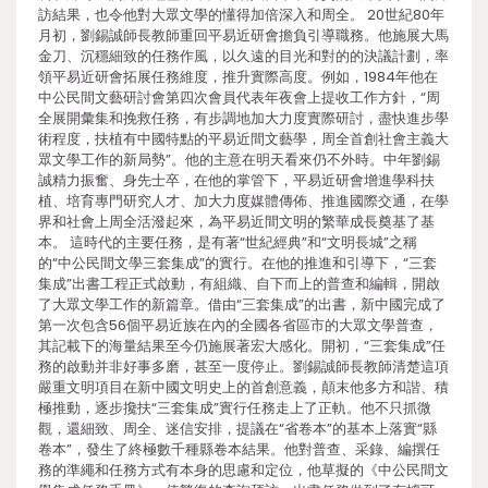
訪結果，也令他對大眾文學的懂得加倍深入和周全。 20世紀80年
月初，劉錫誠師長教師重回平易近研會擔負引導職務。他施展大馬
金刀、沉穩細致的任務作風，以久遠的目光和對的的決議計劃，率
領平易近研會拓展任務維度，推升實際高度。例如，1984年他在
中公民間文藝研討會第四次會員代表年夜會上提收工作方針，“周
全展開彙集和挽救任務，有步調地加大力度實際研討，盡快進步學
術程度，扶植有中國特點的平易近間文藝學，周全首創社會主義大
眾文學工作的新局勢”。他的主意在明天看來仍不外時。中年劉錫
誠精力振奮、身先士卒，在他的掌管下，平易近研會增進學科扶
植、培育專門研究人才、加大力度媒體傳佈、推進國際交通，在學
界和社會上周全活潑起來，為平易近間文明的繁華成長奠基了基
本。 這時代的主要任務，是有著“世紀經典”和“文明長城”之稱
的“中公民間文學三套集成”的實行。在他的推進和引導下，“三套
集成”出書工程正式啟動，有組織、自下而上的普查和編輯，開啟
了大眾文學工作的新篇章。借由“三套集成”的出書，新中國完成了
第一次包含56個平易近族在內的全國各省區市的大眾文學普查，
其記載下的海量結果至今仍施展著宏大感化。開初，“三套集成”任
務的啟動并非好事多磨，甚至一度停止。劉錫誠師長教師清楚這項
嚴重文明項目在新中國文明史上的首創意義，顛末他多方和諧、積
極推動，逐步攙扶“三套集成”實行任務走上了正軌。他不只抓微
觀，還細致、周全、迷信安排，提議在“省卷本”的基本上落實“縣
卷本”，發生了終極數千種縣卷本結果。他對普查、采錄、編撰任
務的準繩和任務方式有本身的思慮和定位，他草擬的《中公民間文