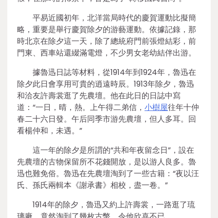
平易近國初年，北洋當局時代的慶賀運動比擬簡
略，重要是舉行慶賀除夕的游藝運動。依據記錄，那
時北京在除夕這一天，除了總統府門前張燈結彩，前
門東、西車站還綴滿電燈，不少男女老幼結伴出游。
據魯迅日誌等材料，從1914年到1924年，魯迅在
除夕此日會享用可貴的逍遠時辰。1913年除夕，魯迅
和洽友許壽裳逛了先農壇。他在此日的日誌中寫
道：“一日，晴，熱。上午得二弟信，
小樹屋
往年十仲
春二十六日發。午后同季市游先農壇，但人多耳。回
看楊仲和，未遇。”
這一年的除夕是所謂的“共和年夜留念日”，設在
先農壇的古物保留所不花錢開放，是以游人良多。魯
迅也難免俗。魯迅在先農壇淘到了一些古籍：“夜以汪
氏、孫氏兩輯本《謝承書》相校，盡一卷。”
1914年的除夕，魯迅又約上許壽裳，一路逛了琉
璃廠，竟然淘到了幾枚古幣，令他欣喜不已。