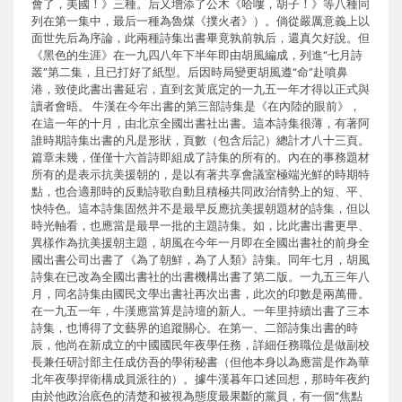
會了，美國！》三種。后又增添了公木《哈嘍，胡子！》等八種同
列在第一集中，最后一種為魯煤《撲火者》）。倘從嚴厲意義上以
面世先后為序論，此兩種詩集出書畢竟孰前孰后，還真欠好說。但
《黑色的生涯》在一九四八年下半年即由胡風編成，列進“七月詩
叢”第二集，且已打好了紙型。后因時局變更胡風遵“命”赴噴鼻
港，致使此書出書延宕，直到玄黃底定的一九五一年才得以正式與
讀者會晤。 牛漢在今年出書的第三部詩集是《在內陸的眼前》，
在這一年的十月，由北京全國出書社出書。這本詩集很薄，有著阿
誰時期詩集出書的凡是形狀，頁數（包含后記）總計才八十三頁。
篇章未幾，僅僅十六首詩即組成了詩集的所有的。內在的事務題材
所有的是表示抗美援朝的，是以有著共享會議室極端光鮮的時期特
點，也合適那時的反動詩歌自動且積極共同政治情勢上的短、平、
快特色。這本詩集固然并不是最早反應抗美援朝題材的詩集，但以
時光軸看，也應當是最早一批的主題詩集。如，比此書出書更早、
異樣作為抗美援朝主題，胡風在今年一月即在全國出書社的前身全
國出書公司出書了《為了朝鮮，為了人類》詩集。同年七月，胡風
詩集在已改為全國出書社的出書機構出書了第二版。一九五三年八
月，同名詩集由國民文學出書社再次出書，此次的印數是兩萬冊。
在一九五一年，牛漢應當算是詩壇的新人。一年里持續出書了三本
詩集，也博得了文藝界的追蹤關心。在第一、二部詩集出書的時
辰，他尚在新成立的中國國民年夜學任務，詳細任務職位是做副校
長兼任研討部主任成仿吾的學術秘書（但他本身以為應當是作為華
北年夜學捍衛構成員派往的）。據牛漢暮年口述回想，那時年夜約
由於他政治底色的清楚和被視為態度最果斷的黨員，有一個“焦點