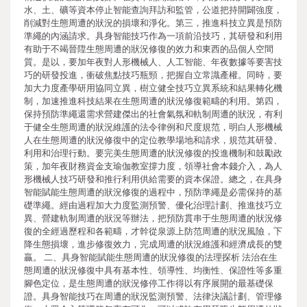
水、土、礦等資本停止智能查詢拜訪和監管，公道把持開闢強度，
削減對生態周遭的狀況的損壞和淨化。第三，推進科技立異是預防
準繩的內涵請求。具身智能技巧作為一項前沿技巧，其研發和利用
有助于不竭晉陞生態周遭的狀況修復的效力和東西的品個人空間
質。是以，要加年夜對人形機械人、人工智能、年夜數據等要害技
巧的研發投進，衝破焦點技巧瓶頸，把握自立常識產權。同時，要
加大力度產學研用協同立異，樹立健全技巧立異系統和結果轉化機
制，加速推進科技結果在生態周遭的狀況修復範疇的利用。第四，
保持預防準繩還需求營建傑出的社會氣氛和軌制周遭的狀況，有利
于健全生態周遭的狀況維護的法令律例和尺度規范，明白人形機械
人在生態周遭的狀況修復中的定位教學場地和請求，規范其研發、
利用和治理行動。要完美生態周遭的狀況修復的投進機制和鼓勵政
策，加年夜財務資金支瑜伽教室撐力度，領導社會本錢介入，為人
形機械人技巧研發和推行利用供給需要的資本保證。總之，在具身
智能賦能生態周遭的狀況修復的過程中，預防準繩是必需保持的基
礎準繩。經由過程加大力度監測預警、優化治理計劃、推進技巧立
異、營建軌制周遭的狀況等辦法，把預防貫串于生態周遭的狀況修
復的全經過歷程和各範疇，才幹從泉源上防范周遭的狀況風險，下
降生態損壞，進步修復效力，完成周遭的狀況維護和經濟成長的雙
贏。 二、具身智能賦能生態周遭的狀況修復的法理探析 法治在生
態周遭的狀況修復中具有基本性、領導性、均衡性、保證性等多重
腳色定位，是生態周遭的狀況修停工作得以有序展開的最基礎保
證。具身智能技巧在周遭的狀況監測預警、法律決議計劃、管理修