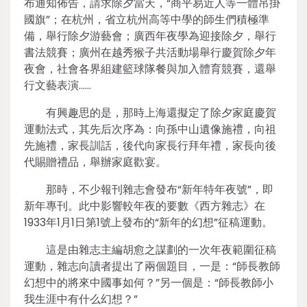
布通知佈告，請求除夕當天，“商平易近人等一體吊掛
國旗”；在杭州，省立杭州高等中學的師生們積極準
備，舉行除夕游藝會；廣西年夜學為迎接除夕，舉行
書法競賽；廣州在越秀猴子共活動場舉行慶賀除夕年
夜會，社會各界組建籃球隊餐與加入體育競賽，還舉
行文藝表演……
有興趣思的是，那時上海還擬定了除夕家庭慶賀
運動法式，其先后次序為：向孫中山遺像施禮，向祖
先施禮，家長訓話，後代向家長行拜年禮，家長向後
代賜贈禮品，舉辦家庭歡宴。
那時，不少報刊雜志會發布“新年特年夜號”，即
新年專刊。此中影響較年夜的要數《西方雜志》在
1933年1月1日第1號上發布的“新年的幻想”征稿運動。
這是由雜志主編胡愈之謀劃的一次年夜範圍征稿
運動，雜志向讀者提出了兩個題目，一是：“師長教師
幻想中的將來中國事如何？”另一個是：“師長教師小
我生涯中有什么幻想？”