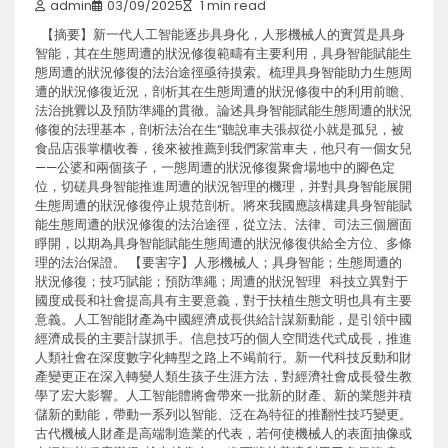
admin
03/09/2025
1 min read
【摘要】新一代人工智能逐步具身化，人形機械人的實質是具身
智能，其在生態周遭的狀況修復範疇有主要利用，具身智能賦能生
態周遭的狀況修復的法治途徑亟待摸索。梳理具身智能助力生態周
遭的狀況修復近況，剖析其在生態周遭的狀況修復中的利用前瞻、
法治挑釁以及預防準繩的貫徹。論述具身智能賦能生態周遭的狀況
修復的法理基本，剖析法治在生“聽說車夫張叔從小就是孤兒，被
食品店張掌櫃收養，後來被推薦到我們家當車夫，他只有一個女兒
——公婆和兩個孩子，一態周遭的狀況修復聚會場地中的腳色定
位，切磋具身智能推進周遭的狀況智理的機理，并對具身智能展開
生態周遭的狀況修復停止規范剖析。將來我國應該構建具身智能賦
能生態周遭的狀況修復的法治途徑，從立法、法律、司法三個層面
睜開，以期為具身智能賦能生態周遭的狀況修復供給全方位、多條
理的法治保證。 【要害字】人形機械人；具身智能；生態周遭的
狀況修復；技巧賦能；預防準繩；周遭的狀況智理 科技立異對于
國度成長和社會提高具有主要意義，對于扶植生態文明也具有主要
意義。人工智能財產為中國經濟成長供給計謀新動能，是引領中國
經濟成長的主要計謀抓手。信息技巧的個人空間迭代式成長，推進
人類社會在深度數字化轉型之路上不竭前行。新一代科技反動和財
產變更正在深入轉變人類生孩子生涯方法，對經濟社會成長發生教
學了宏大影響。人工智能體將會帶來一批新的財產、新的業態并積
儲新的動能，帶動一系列以智能、泛在為特征的推翻性技巧變更。
古代機械人財產是高端制造業的代表，若何使機械人的表面抽像或