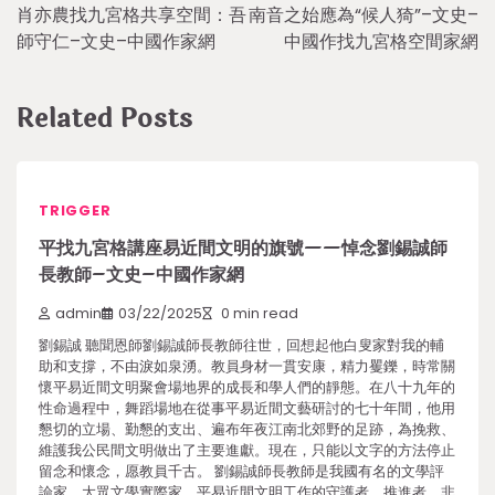
肖亦農找九宮格共享空間：吾
南音之始應為“候人猗”–文史–
navigation
師守仁–文史–中國作家網
中國作找九宮格空間家網
Related Posts
TRIGGER
平找九宮格講座易近間文明的旗號——悼念劉錫誠師
長教師–文史–中國作家網
admin
03/22/2025
0 min read
劉錫誠 聽聞恩師劉錫誠師長教師往世，回想起他白叟家對我的輔
助和支撐，不由淚如泉湧。教員身材一貫安康，精力矍鑠，時常關
懷平易近間文明聚會場地界的成長和學人們的靜態。在八十九年的
性命過程中，舞蹈場地在從事平易近間文藝研討的七十年間，他用
懇切的立場、勤懇的支出、遍布年夜江南北郊野的足跡，為挽救、
維護我公民間文明做出了主要進獻。現在，只能以文字的方法停止
留念和懷念，愿教員千古。 劉錫誠師長教師是我國有名的文學評
論家，大眾文學實際家，平易近間文明工作的守護者、推進者，非