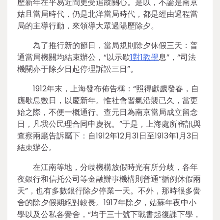
歷新年在平易近間更受追蹤關心。是以，不論是南京
姑且當局時代，仍是北洋當局時代，都是經由過程當
局的主導行動，來領導大眾過陽歷除夕。
為了推行新的節日，當局規則除夕休假三天：普
通當局機關均結束辦公，“以示歇
1對1教學
息”，“司法
機關亦于除夕日起停理訴訟三日”。
1912年末，上海發布佈告稱：“照得獻歲發春，自
應歇息數日，以慶新年。惟社會習氣沿襲已久，當更
始之際，不便一概通行。查元日為南京當局成立留念
日，凡我公民理合同申慶祝。”于是，上海處所審訊與
查察兩廳告訴屬下：自1912年12月31日至1913年1月3日
結束辦公。
在江南等地，分歧機構放假時光有所分歧，各年
夜銀行和信托公司等金融辦事機構則普通“循例休假兩
天”，也有多數銀行除夕停業一天。不外，那時很多黌
舍的除夕假期絕對較長。1917年除夕，姑蘇年夜中小
學以及公私各黌舍，“均于三十號下戰書起復課下學，