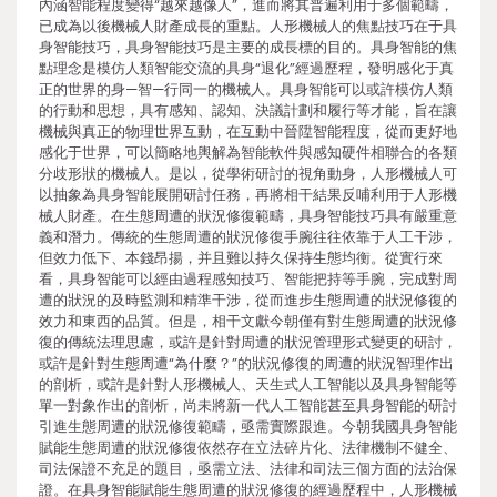
內涵智能程度變得“越來越像人”，進而將其普遍利用于多個範疇，
已成為以後機械人財產成長的重點。人形機械人的焦點技巧在于具
身智能技巧，具身智能技巧是主要的成長標的目的。具身智能的焦
點理念是模仿人類智能交流的具身“退化”經過歷程，發明感化于真
正的世界的身—智—行同一的機械人。具身智能可以或許模仿人類
的行動和思想，具有感知、認知、決議計劃和履行等才能，旨在讓
機械與真正的物理世界互動，在互動中晉陞智能程度，從而更好地
感化于世界，可以簡略地輿解為智能軟件與感知硬件相聯合的各類
分歧形狀的機械人。是以，從學術研討的視角動身，人形機械人可
以抽象為具身智能展開研討任務，再將相干結果反哺利用于人形機
械人財產。在生態周遭的狀況修復範疇，具身智能技巧具有嚴重意
義和潛力。傳統的生態周遭的狀況修復手腕往往依靠于人工干涉，
但效力低下、本錢昂揚，并且難以持久保持生態均衡。從實行來
看，具身智能可以經由過程感知技巧、智能把持等手腕，完成對周
遭的狀況的及時監測和精準干涉，從而進步生態周遭的狀況修復的
效力和東西的品質。但是，相干文獻今朝僅有對生態周遭的狀況修
復的傳統法理思慮，或許是針對周遭的狀況管理形式變更的研討，
或許是針對生態周遭“為什麼？”的狀況修復的周遭的狀況智理作出
的剖析，或許是針對人形機械人、天生式人工智能以及具身智能等
單一對象作出的剖析，尚未將新一代人工智能甚至具身智能的研討
引進生態周遭的狀況修復範疇，亟需實際跟進。今朝我國具身智能
賦能生態周遭的狀況修復依然存在立法碎片化、法律機制不健全、
司法保證不充足的題目，亟需立法、法律和司法三個方面的法治保
證。在具身智能賦能生態周遭的狀況修復的經過歷程中，人形機械