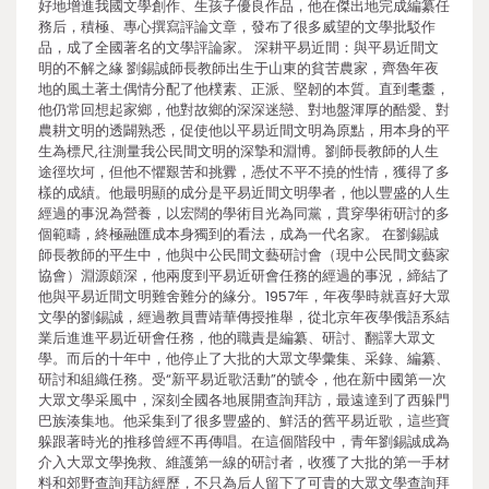
好地增進我國文學創作、生孩子優良作品，他在傑出地完成編纂任
務后，積極、專心撰寫評論文章，發布了很多威望的文學批駁作
品，成了全國著名的文學評論家。 深耕平易近間：與平易近間文
明的不解之緣 劉錫誠師長教師出生于山東的貧苦農家，齊魯年夜
地的風土著土偶情分配了他樸素、正派、堅韌的本質。直到耄耋，
他仍常回想起家鄉，他對故鄉的深深迷戀、對地盤渾厚的酷愛、對
農耕文明的透闢熟悉，促使他以平易近間文明為原點，用本身的平
生為標尺,往測量我公民間文明的深摯和淵博。劉師長教師的人生
途徑坎坷，但他不懼艱苦和挑釁，憑仗不平不撓的性情，獲得了多
樣的成績。他最明顯的成分是平易近間文明學者，他以豐盛的人生
經過的事況為營養，以宏闊的學術目光為同黨，貫穿學術研討的多
個範疇，終極融匯成本身獨到的看法，成為一代名家。 在劉錫誠
師長教師的平生中，他與中公民間文藝研討會（現中公民間文藝家
協會）淵源頗深，他兩度到平易近研會任務的經過的事況，締結了
他與平易近間文明難舍難分的緣分。1957年，年夜學時就喜好大眾
文學的劉錫誠，經過教員曹靖華傳授推舉，從北京年夜學俄語系結
業后進進平易近研會任務，他的職責是編纂、研討、翻譯大眾文
學。而后的十年中，他停止了大批的大眾文學彙集、采錄、編纂、
研討和組織任務。受“新平易近歌活動”的號令，他在新中國第一次
大眾文學采風中，深刻全國各地展開查詢拜訪，最遠達到了西躲門
巴族湊集地。他采集到了很多豐盛的、鮮活的舊平易近歌，這些寶
躲跟著時光的推移曾經不再傳唱。在這個階段中，青年劉錫誠成為
介入大眾文學挽救、維護第一線的研討者，收獲了大批的第一手材
料和郊野查詢拜訪經歷，不只為后人留下了可貴的大眾文學查詢拜