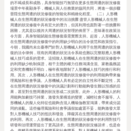
的不竭成長和成熟，具身智能技巧無望在更多生態周遭的狀況修復
場景中年夜顯身手，機械人與人任務業的協同共同，將進一個步驟
晉陞生態周遭的狀況修復的智能化和精緻化程度。 （二）人形機
械人在生態周遭的狀況修復中的法治挑釁 盡管人形機械人在生態
周遭的狀況修復中具有宏大的潛力，但其利用也面對著一些挑釁和
困難，尤其是以後誇大周遭的狀況智理的佈景下，意味著在政策法
令方面，具身智能賦能生態修復亟需實際支持。起首，人形機械人
在生態周遭的狀況修復中的利用缺少明白的法令規范和政策指引。
今朝，我國尚未出臺專門針對人形機械人利用于生態周遭的狀況修
復的法令律例，現有的周遭的狀況法令系統也難以完整順應人形機
械人技巧成長的需求。這招致人形機械人在生態周遭的狀況修復中
的利用缺少軌制保證，相干主體的權力任務鴻溝含混、家教義務認
定和究查機制不明白，極年夜地限制了人形機械人技巧的推行和利
用。其次，人形機械人在生態周遭的狀況修復中的利用能夠帶來倫
理風險和社會爭議。人形機械人具有必定的自立性和不斷定性，其
在生態周遭的狀況修復中的決議計劃和行動能夠發生難以預感的后
果，甚至對生態周遭的狀況形成二次損害。此外，人形機械人的利
用能夠加劇技巧掉業，激發失業構造的變更，減輕社會不服等。人
形機械人的擬人化特征也能夠含混人機瑜伽教室鴻溝，帶來成分認
同的凌亂。這些倫理風險和社會爭議假如處置不妥，能夠激發大眾
對人形機械人技巧的抵抗和發急，障礙其在生態周遭的狀況修復中
的利用。再次，人形機械人在生態周遭的狀況修復中的利用對技巧
研發和治理運營提出了更高請求。生態周遭的狀況修請求，也是命
令。復觸及復雜的天然體系和社會體系，對人形機械人的感知、決