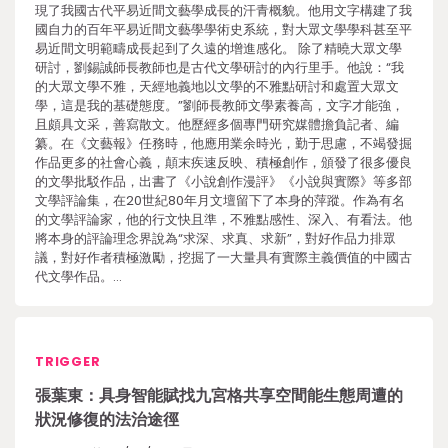
現了我國古代平易近間文藝學成長的汗青概貌。他用文字構建了我
國自力的百年平易近間文藝學學術史系統，對大眾文學學科甚至平
易近間文明範疇成長起到了久遠的增進感化。 除了精曉大眾文學
研討，劉錫誠師長教師也是古代文學研討的內行里手。他說：“我
的大眾文學不雅，天經地義地以文學的不雅點研討和處置大眾文
學，這是我的基礎態度。”劉師長教師文學素養高，文字才能強，
且頗具文采，善寫散文。他歷經多個專門研究媒體擔負記者、編
纂。在《文藝報》任務時，他應用業余時光，勤于思慮，不竭發掘
作品更多的社會心義，顛末疾速反映、積極創作，頒發了很多優良
的文學批駁作品，出書了《小說創作漫評》《小說與實際》等多部
文學評論集，在20世紀80年月文壇留下了本身的萍蹤。作為有名
的文學評論家，他的行文快且準，不雅點感性、深入、有看法。他
將本身的評論理念界說為“求深、求真、求新”，對好作品力排眾
議，對好作者積極激勵，挖掘了一大量具有實際主義價值的中國古
代文學作品。…
TRIGGER
張葉東：具身智能賦找九宮格共享空間能生態周遭的
狀況修復的法治途徑