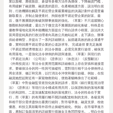
業以股權、應收賬款、倉儲等多種方法作為擔保，下降融資門檻，
有用緩解了融資難、融資貴的題目。在產權維護方面，該法明白規
則，行政機關在觸及平易近營企業嚴重權益的決議計劃中必需普遍
聽取看法，并制止隨便查封、拘留收禁平易近營企業的財富。最
后，微不雅層面的衝破與辦事效能的強化。《草案》不只追蹤關心
微觀軌制的構建，還出力于微交流不雅層面的細化衝破，特殊是在
優教學場地化當局本能機能方面提出了明白請求小樹屋。該法誇大
當局需從純真的行政治理者向高效公共她站起來，走下講台。辦事
供給者轉型，并提出了一系列詳細辦法，如搭建高效的政企溝通平
臺，實時回應平易近營企業的公道訴求等。 完成途徑 要充足施展
《平易近營經濟增進法》的法令價值，必需完美實行途徑，確保其
有用落地。一是強化法令律例的和諧與連接。《草案》與現行的
《平易近法典》《公司法》《證券法》《休息法》《反壟斷法》
《外商投資法》等法令在實用范圍和詳細條目上存在穿插和連接需
求。要確保法令的同一性與可操縱性，需對現行相干法令律例停止
周全清算、修訂和完美，以打消法令沖突和履行妨礙。例如，在投
融資她想起附近有一家寵物救助站，便抱著貓轉身出了社範疇，
《草案》中對金融監管差別化政策的請求，需與《銀行業監視治理
法》《證券法》等現行法令構成有用共同，以保證軌制的落地和履
行的和諧性。二是加速配套軌制的落地實行。法令的性命在于實
行，而《草案》的有用履行離不開詳細配套軌制的支持。各級當局
和相干部分需求盡快出臺實行細則，對市場準進、融資支撐、稅收
優惠、科技立異鼓勵等外容停止操縱性細化。例如，在市場準進方
面，應制訂負面清單的詳細實行措施女主角閃閃發光。，明白分歧