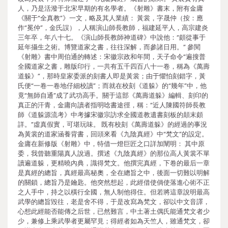
人，乃是活潑于北宋早期的有名學者。《射雕》書末，附有金庸
《關于“全真教”》一文，略及其人業績： 黃裳，字晟仲（按：應
作“冕仲”，金氏誤），人稱演山師長教師，福建延平人，高宗建炎
三年卒，年八十七。《演山師長教師神道碑》中說他：“頗從事于
延年攝生之術。博覽道家之書，往往深解，而參諸日用。” 參閱
《射雕》書中周伯通的轉述：宋徽宗政和年間，天子命令“遍搜普
全國道家之書，雕版印行，一共有五千四百八十一卷，稱為《萬壽
道躲》”，那時皇家委派的刻書人即是黃裳；由于懼怕刻錯字，黃
氏便“一卷一卷地仔細校讀”；而就在校刻《道躲》的“幾年”中，他
竟“無師自通”成了武功高手。關于這部《萬壽道躲》編輯、刻印的
真正的汗青，金庸向讀者指明唸書途徑，稱：“近人陳國符師長教
師《道躲源流考》中考據宋徽宗訪求全國道教遺書刻板的顛末頗
詳。”虛真假實，可堪玩味。 既有校刻《萬壽道躲》的經過的事況
為黃裳的道家涵養背書，回頭來看《九陰真經》中“梵文”的設定。
金庸在新修版《射雕》中，特借一燈巨匠之口詳加闡明： 其中原
委，我曾聽重陽真人說過。撰述《九陰真經》的那位高人黃裳不單
讀遍道躲，更精曉內典，識得梵文。他撰完真經，下卷的最后一章
是真經的總旨，真經最高秘奧，全在總旨之中，後面一切難以明解
的關鎖，總旨乃是鑰匙。他突然想起，此經借使倘使落進心術不正
之人手中，持之以橫行全國，無人制他得住。但若將這章說明最高
武學的總旨毀往，老是舍不得，于是改寫為梵文，卻以中文音譯，
心想此經能否能傳之后世，已然難言，中土著土偶氏能通梵文者少
少，兼修上乘武學者更屬罕見；得經者如為天竺人，雖通梵文，卻