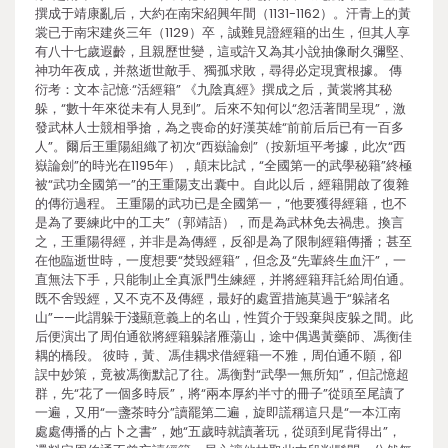
撰成于靖康亂后，大約在南宋紹興年間（1131-1162）。汗青上的黃
裳已于南宋建炎三年（1129）卒，誠難見證經籍的出生，但其人享
有八十七歲遐齡，且親歷世變，這或許又為其小說抽像耐久彌堅、
神功年夜成，并熬逝世敵手、獨孤求敗，尋得必定現實根據。 傳
衍考：文本·記憶·“活經籍” 《九陰真經》撰成之后，黃裳將其秘
躲，“數十年來從未有人見到”。后來不知何以“忽活著間呈現”，激
發武林人士競相爭搶，為之喪命的好漢英雄“前前后后已有一百多
人”。爾后王重陽組織了初次“西嶽論劍”（按新垣平考據，此次“西
嶽論劍”的時光在1195年），顛末比試，“全國第一的武學秘籍”終極
被“武功全國第一”的王重陽支出囊中。自此以后，經籍開啟了復雜
的傳衍過程。 王重陽的武功已是全國第一，“他要獲得經籍，也不
是為了要練此中的工夫”（郭靖語），而是為武林免去禍患。換言
之，王重陽得經，并非是為傳經，反卻是為了限制經籍傳播；甚至
在他臨逝世時，一度想要“焚毀經籍”，但念及“先輩終生血汗”，一
直無法下手，只能制止全真派門生練經，并將經籍拜託給周伯通。
既不舍毀經，又不克不及傳經，最好的處置措施莫過于“躲諸名
山”——此謂躲于淺顯意義上的名山，性質介于毀棄與庋躲之間。此
后便演出了周伯通欲將經籍躲諸雁蕩山，途中偶遇黃藥師、馮衡佳
耦的橋段。 彼時，黃、馮佳耦求借經籍一不雅，周伯通不願，卻
誤中妙策，竟被馮衡默記了往。馮衡對“武學一無所知”，但記憶超
群，先“花了一個多時辰”，將“兩本厚約半寸的冊子”從頭至尾讀了
一遍，又用“一盞茶時分”讀罷第二遍，旋即謊稱這只是“一本江南
處處傳播的占卜之書”，她“五歲時就讀著玩，從頭到尾背得出”，