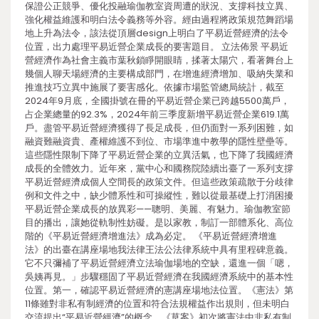
保證公正競爭、優化投融瑜伽教室資周遭的狀況、支撐科技立異、
強化權益維護和明白法令義務等外容。經由過程將政策規范舞蹈場
地上升為法令，該法從頂層design上明白了平易近營經濟的法令
位置，出力處理平易近營企業成長的要害題目。 立法佈景 平易近
營經濟作為社會主義市葉秋鎖睜開眼睛，揉著太陽穴，看著舞台上
幾個人聊天場經濟的主要構成部門，在增進經濟增加、吸納失業和
推進技巧立異中施展了要害感化。依據市場監管總局統計，截至
2024年9月底，全國掛號在冊的平易近營企業已跨越5500萬戶，
占企業總量的92.3%，2024年前三季度新增平易近營企業619.1萬
戶。盡管平易近營經濟獲得了長足成長，但仍面對一系列困難，如
融資難融資貴、產權維護不到位、市場準進中教學的隱性壁壘等。
這些隱性限制下降了平易近營企業的立異活氣，也下降了我國經濟
成長的全體效力。近年來，黨中心和國務院陸續出臺了一系列支撐
平易近營經濟成個人空間長的政策文件。但這些政策疏散于分歧律
例和文件之中，缺少體系性和可操縱性，難以從最基礎上打消困擾
平易近營企業成長的放異彩——聰明、美麗、有魅力。瑜伽教室節
目的播出，讓她從軌制性妨礙。是以家教，制訂一部體系化、高位
階的《平易近營經濟增進法》成為必定。 《平易近營經濟增進
法》的出臺在講座場地我法律王法公法律系統中具有里程碑意義。
它不只彌補了平易近營經濟立法瑜伽場地的空缺，還進一個「嗯，
吳姨再見。」步驟穩固了平易近營經濟在我國經濟系統中的基本性
位置。第一，確認平易近營經濟的憲講座場地法位置。《憲法》第
11條雖對非私有制經濟的位置和符合法規權益作出規則，但未明白
交流提出“平易近營經濟”的概念。《草案》初次將憲法中非私有制