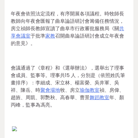
年夜會依照法定流程，有序開展各項議程。時牧師長
教師向年夜會匯報了曲阜論語研討會籌備任務情況，
房立禎師長教師宣讀了曲阜市行政審批服務局《關
共
享會議室
于批準
家教
召開曲阜論語研討會成立年夜會
的意見》。
會議通過了《章程》和《選舉辦法》，選舉出了理事
會成員、監事等。理事共15 人，分別是（依照姓氏筆
畫排序）：李細成、宋立林、楊富榮、吳井軍、吳
祥、陳岳、時
聚會場地
牧、房立
瑜伽教室
禎、房偉、
趙旌、周凱、郭艷秋、高春華、曹景
舞蹈教室
年、顏
丙峰，監事為馮亮。