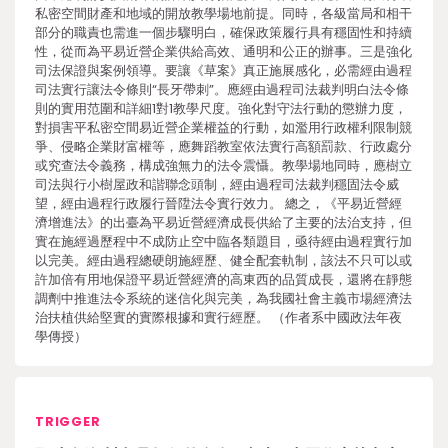
私密空間財產和地域的開放教學場地前提。同時，各級當局和相干
部分的職責也需進一個步驟明白，確保政策履行具有穩固性和持續
性，從而為平易近營企業供給高效、通明和公正的辦事。三是強化
司法保證與案例領導。要讓《草案》真正施展感化，必需經由過程
司法實行讓法令條則“長牙帶刺”。應經由過程司法裁判明白法令條
則的實用范圍和詳細1對1教學尺度。強化對守法行動的懲辦力度，
對損害平私密空間易近營企業權益的行動，如濫用行政權利限制競
爭、侵略企業財富權等，應舞蹈教室依法實行高額罰款、行政處分
或究查法令義務，構成強無力的法令震懾。教學場地同時，應樹立
司法與行小樹屋政和諧聯念頭制，經由過程司法裁判穩固法令威
望，經由過程行政履行晉陞法令實行效力。 總之，《平易近營經
濟增進法》的出臺為平易近營經濟成長供給了主要的法治支持，但
實在施經過歷程中不成防止空中臨各類題目，亟待經由過程實行加
以完美。經由過程總硬朗施經歷、健全配套軌制，該法不只可以或
許加倍有用地保證平易近營經濟的高東西的品質成長，還將在靜態
調劑中推進法令系統的迷信化與完美，為我國社會主義市場經濟法
治扶植供給堅實的實際根據和實行經歷。 （作者系中國政法年夜
學傳授）
TRIGGER