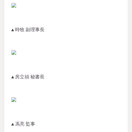
▲時牧 副理事長
▲房立禎 秘書長
▲馮亮 監事