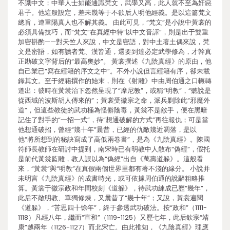
不識中文；中華人士如能通識梵文，武學又高，此人就不至為奸惡
君子。他這般設定，差未幾等于不欲后人明他經義。是以這篇梵文
總旨，連重陽真人也不解其義。 由此可見，“梵文”是小說中黃裳的
必須具備技巧，而“梵文”在真經中特“以中文音譯”，則是出于雙重
加密斟酌——對天竺人來說，中文是密語，對中土著土偶來說，梵
文是密語，如有讀者梵、漢皆通，還要到達必定武學修為，才幹真
正勘破文字背后的“最高奧妙”。 黃裳撰述《九陰真經》的原由，他
自己業已“寫在經籍的序文之中”。不外小說但言經籍有序，卻未載
錄其文。至于經籍撰作的始末，則在《射雕》中由周伯通之口輾轉
道出：彼時在黃裳治下忽然呈現了“摩尼教”，或稱“明教”，“聽說是
從西域的波斯胡人傳來的”；黃裳受徽宗之命，派兵剿除此“邪魔外
道”，但這些教徒的武功極為怪僻陰毒，黃裳不是敵手，便在黑暗
記住了對手的“一招一式”，待“想通破解的方式”再往報仇；可是當
他想通破招，曾經“幾十年”曩昔，已經的仇敵幾近凋落，是以
他“將所想到的秘訣寫成了高低兩卷書”，是為《九陰真經》。陳國
符師長教師在研討中提到，南宋時已有明教中人散布“偽經”，假托
是前代黃裳監雕，教人誤以為“偽經”出自《萬壽道躲》。這般看
來，“黃裳”與“明教”在真假兩個世界里都有著不淺的緣分。 小說并
未明言《九陰真經》的成書時光，或可依據周伯通的說辭粗略推
算。黃裳于徽宗政和年間校刻《道躲》，待武功練成已歷“幾年”，
此后不敵明教、單獨修煉，又曩昔了“幾十年”；又說，黃裳遍閱
《道躲》，“苦思四十馀年”，終于參透武功破法。按“政和”（1111-
1118）凡經八年，繼而“宣和”（1119-1125）又歷七年，此后欽宗“靖
康”越兩年（1126-1127）而北宋亡。由此推知，《九陰真經》理應