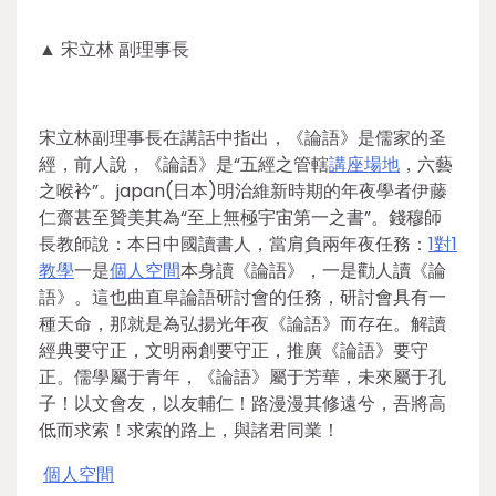
▲ 宋立林 副理事長
宋立林副理事長在講話中指出，《論語》是儒家的圣
經，前人說，《論語》是“五經之管轄
講座場地
，六藝
之喉衿”。japan(日本)明治維新時期的年夜學者伊藤
仁齋甚至贊美其為“至上無極宇宙第一之書”。錢穆師
長教師說：本日中國讀書人，當肩負兩年夜任務：
1對1
教學
一是
個人空間
本身讀《論語》，一是勸人讀《論
語》。這也曲直阜論語研討會的任務，研討會具有一
種天命，那就是為弘揚光年夜《論語》而存在。解讀
經典要守正，文明兩創要守正，推廣《論語》要守
正。儒學屬于青年，《論語》屬于芳華，未來屬于孔
子！以文會友，以友輔仁！路漫漫其修遠兮，吾將高
低而求索！求索的路上，與諸君同業！
個人空間