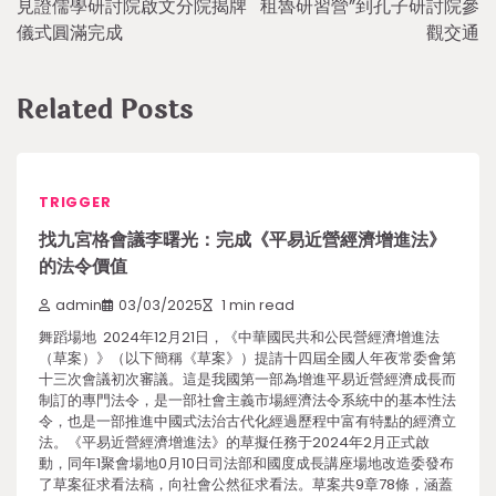
見證儒學研討院啟文分院揭牌
租魯研習營”到孔子研討院參
儀式圓滿完成
觀交通
Related Posts
TRIGGER
找九宮格會議李曙光：完成《平易近營經濟增進法》
的法令價值
admin
03/03/2025
1 min read
舞蹈場地 2024年12月21日，《中華國民共和公民營經濟增進法
（草案）》（以下簡稱《草案》）提請十四屆全國人年夜常委會第
十三次會議初次審議。這是我國第一部為增進平易近營經濟成長而
制訂的專門法令，是一部社會主義市場經濟法令系統中的基本性法
令，也是一部推進中國式法治古代化經過歷程中富有特點的經濟立
法。《平易近營經濟增進法》的草擬任務于2024年2月正式啟
動，同年1聚會場地0月10日司法部和國度成長講座場地改造委發布
了草案征求看法稿，向社會公然征求看法。草案共9章78條，涵蓋