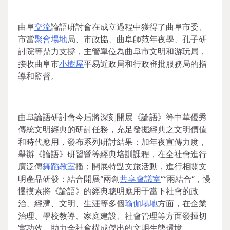
曲阜
交流
論語研討會在成立過程中獲得了曲阜市委、
市當
聚會場地
局、市政協、曲阜師范年夜學、孔子研
討院等鼎力支撐，主管單位為曲阜市文明和游玩局，
接收曲阜市
小樹屋
平易近政局和行政審批服務局的指
導和監督。
曲阜論語研討會今后將深刻開展《論語》等中華優秀
傳統文明經典的研討任務，充足發掘經典之文明價值
和時代應用，發布系列研討結果；加年夜宣傳力度，
舉辦《論語》研習營等經典培訓課程，在全社會進行
廣泛傳
舞蹈教室
播；開展特點文旅活動，進行相關文
明產品研發；結合開展“兩創
共享會議室
”“兩結合”，慢
慢摸索將《論語》的經典聰明應用于當下社會的政
治、經濟、文明、生涯等多個
瑜伽場地
方面，在企業
治理、學校教導、家庭建設、社會管理等方面發揮切
實功效，助力全社會構成傑出的文明生態環境。