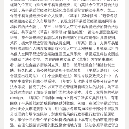
經濟的位置明白延長至平易近營經濟，明白其法令位置及符合法規
權益，為平易近營經濟的法治化成長奠基堅實的法令基本。第二，
保證平易近營經濟公正介入競爭。《草案》第1條指出，“包管各類
經濟組織公正介入市場競爭”，表現出對平易近營經濟組織同等市
場位置的法令認可。第三，維護個人空間平易近營經濟的符合法規
權益。共享空間《草案》專章明白“權益維護”，從法令層面臨產權
維護、符合法規權益保證以及行政機關的行動束縛作出具體規則。
第四，擴大平易近營經濟的成長空間。《草案》提出，支撐平易近
營經濟組織介入國度嚴重計謀和個人空間工程扶植，會議室出租并
為個人空間平易近營企業融進國度立異系統、承當嚴重科技攻關義
務供給了法令支撐。 內在的事務立異 從《草案》內在的事務來
看，該法包含諸多衝破與立異。起首，體系性整合并彌補軌制空
缺。持久以來，我公民營經濟相干規范散見于《平易近法典》《公
會議室出租司法》《中小企業增進法》等法令以及政策文件中，內
在的事務零碎且缺少體系性。《草案》初次將其體系整分解完全的
法令系統，補充了持久以來平易近營經濟範疇立法的缺掉，為平易
近營經濟供給了加倍明白和牢固的法令基本。其次，立異性的軌制
design。《草案》在軌制design上提出了諸多立異性辦法，有用
回應了平易近營經濟成長的痛點與難點。例如，在保證平易近營經
濟公正介入市場競爭方面，明白請求各級當局和相干部分不得設置
分歧理的市場準進限制，對處所當局的行政審批行動實行嚴厲監
管，確保平易近營企業在公民待遇的基本上享有同等的市場競爭機
遇。在優化投融資周遭的狀況聚會場地方面，該法答應平易近營企