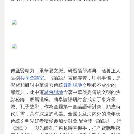
傳圣賢精力，承華夏文脈。研習儒學經典，涵養正人
品德
共享會議室
。《論語》言簡義豐，理明事備，是
學習和研討中華優秀傳統
舞蹈場地
文明必不成少的一
部經典，此中蘊
聚會場地
含著中華優秀傳統文明的焦
點秘鑰、底層邏輯。曲阜論語研討會成立于東方圣
城、孔子故鄉，作為全國第一個論語研討會，順應時
代所需，具有深遠的意義。全國以及海內外的廣年夜
傳統文明愛好者積極參加研討會,配合學《論語》，行
《論語》，與先師孔子跨越時空握手，把圣賢聰明落