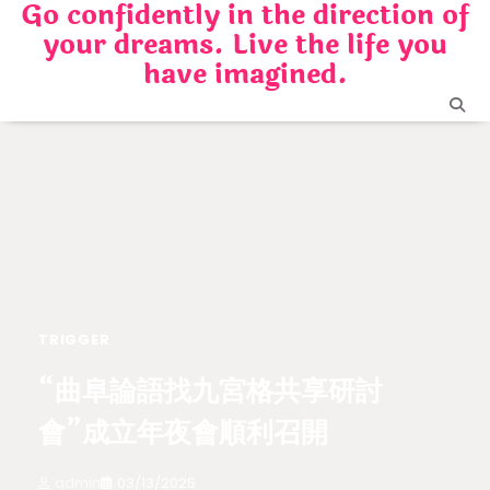
Go confidently in the direction of
Skip
your dreams. Live the life you
to
content
have imagined.
TRIGGER
“曲阜論語找九宮格共享研討
會”成立年夜會順利召開
admin
03/13/2025