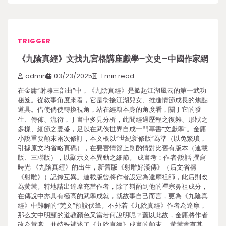
TRIGGER
《九陰真經》文找九宮格講座獻學–文史–中國作家網
admin
03/23/2025
1 min read
在金庸“射雕三部曲”中，《九陰真經》是掀起江湖風云的第一武功
秘笈。從敘事角度來看，它是銜接江湖兒女、推進情節成長的焦點
道具。借使倘使轉換視角，站在經籍本身的角度看，關于它的發
生、傳佈、流衍，于書中多見分析，此間經過歷程之復雜、形狀之
多樣、細節之豐盛，足以在武俠世界自成一門專書“文獻學”。金庸
小說重要顛末兩次修訂，本文概以“世紀新修版”為準（以免繁瑣，
引據原文均省略頁碼），在要害情節上則酌情對比舊有版本（連載
版、三聯版），以顯示文本異動之細節。 成書考：作者·說話·撰寫
時光 《九陰真經》的出生，新舊版《射雕好漢傳》（后文省稱
《射雕》）記錄互異。連載版曾將作者設定為達摩祖師，此后則改
為黃裳。特地請出達摩充當作者，除了斟酌到他的禪宗鼻祖成分，
在傳說中亦具有極高的武學成就，就故事自己而言，更為《九陰真
經》中難解的“梵文”預設伏筆。不外若《九陰真經》作者為達摩，
那么文中明顯的道教顏色又當若何說明呢？蓋以此故，金庸將作者
改為黃裳，并特殊補述了《九陰真經》成書的顛末。 黃裳實有其