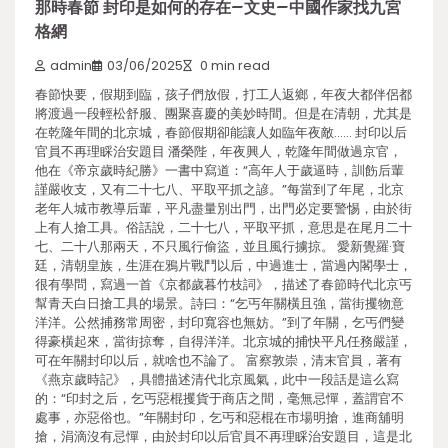
那時春節 封印是如何的存在–文史–中國作家找九宮
格網
admin
03/06/2025
0 min read
春節快要，假期到臨，孩子們放假，打工人返鄉，年夜大都伴侶都
將渡過一段輕松舒服、團聚喜慶的美妙時間。但是在清朝，尤其是
在乾隆年間的北京城，春節假期卻能讓人如臨年夜敵…… 封印以后
官員不再理睬治安題目 潘榮陛，年夜興人，乾隆年間做過京官，
他在《帝京歲時紀勝》一書中寫道：“高年人于歲逼時，訓飭后輩
謹嚴收支，又有二十七八、平取平抓之諺。”每當到了年尾，北京
老年人城市教導后輩，平凡盡量別出門，出門必定要警惕，由於街
上有人搶工具。俗話說，二十七八，平取平抓，意思是在尾月二十
七、二十八那兩天，不只風行偷盜，並且風行擄掠。 愛新覺羅·寶
廷，清朝皇族，生涯在鴉片戰鬥以后，中過進士，當過內閣學士，
很有學問，寫過一首《京都歲暮竹枝詞》，描述了春節時代北京丐
幫青天白日搶工具的場景。詩曰：“乞丐年關橫且強，當街攫物意
洋洋。公然捕務常周密，封印寬容也無妨。”到了年關，乞丐們變
得豪橫起來，當街掠奪，自得洋洋。北京城的捕快平凡任務嚴謹，
可在年關封印以后，就啥也不論了。 富察敦崇，清末官員，著有
《燕京歲時記》，具體描述清代北京風氣，此中一段話是這么寫
的：“印封之后，乞丐惡棍攫貨于商店之間，毫無忌憚，蓋謂官不
處事，亦惡俗也。”年關封印，乞丐和惡棍在市場明搶，進商舖明
搶，涓滴沒有忌憚，由於封印以后官員不再理睬治安題目，這是北