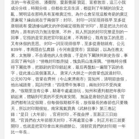
京的一年夜惡俗。 潘榮陛、愛新覺羅·寶廷、富察敦崇，這三小我
成分分歧，時期分歧，但都在北京生涯，都提到了年關的治安之
亂，闡明這在那時具有某種廣泛性。為什么會呈現這般奇葩的廣泛
景象呢？緣由就在于兩個字：封印。 封印一詞呈現得很早 至多從
唐朝就有 愛讀修仙網文的伴侶確定很熟習“封印”，那是把法力封在
體內，原有的功力無法發揮。不外，前人所說的封印完整是別的一
回事，它指的是官員把官印裝起來，不再辦公，既有放工的意思，
又有休假的意思。 封印一詞呈現得很早，至多從唐朝就有。公元
839年，李商隱在弘農縣（今河南靈寶市）當縣尉，以為任務太
累，太無聊，不合適他的人生價值，于是向下屬陜州刺史告假，事
后寫了兩句詩：“傍晚封印點刑徒，愧負荊山進座隅。”傍晚時分獲
得下屬批準，把縣尉的官印鎖起來，最后再盤點一遍階下囚的名
字，從此進山當個蓬菖人。 唐宋八大師之一的曾鞏也說過封印。
公元1072年，曾鞏在齊州（今山東濟南市）當知州，清明節放假，
他出城踏青，寫詩抒懷：“四境帶牛無事日，兩衙封印不受拘束
身。”假期里沒有公事，騎著牛處處游玩，知州和通判都把年夜印
鎖起來，體驗到可貴的不受拘束安閒。 無論是唐朝仍是宋朝，官
員們都有法定假期，但每個假期都不長，放假最長的春節也只要幾
天，所以封印期很短。南宋風氣寶典《武林往事》第三卷記
錄：“是日（大年節），官府封印，不復僉押，至新正三日始
開。”官員們在大年節那天封印，不再處置公事，到正月初三就要
開印，也就是把官印拿出來持續辦公。 清朝官員們的封印期 一年
比一年長…