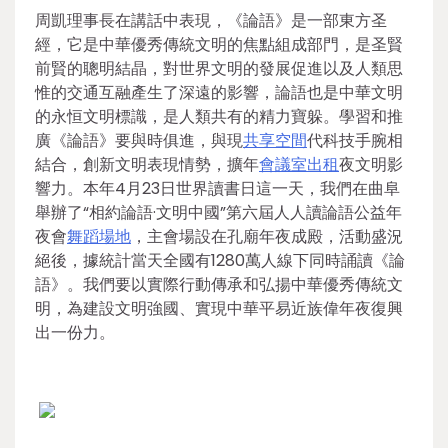
周凱理事長在講話中表現，《論語》是一部東方圣
經，它是中華優秀傳統文明的焦點組成部門，是圣賢
前賢的聰明結晶，對世界文明的發展促進以及人類思
惟的交通互融產生了深遠的影響，論語也是中華文明
的永恒文明標識，是人類共有的精力寶躲。學習和推
廣《論語》要與時俱進，與現
共享空間
代科技手腕相
結合，創新文明表現情勢，擴年
會議室出租
夜文明影
響力。本年4月23日世界讀書日這一天，我們在曲阜
舉辦了“相約論語·文明中國”第六屆人人讀論語公益年
夜會
舞蹈場地
，主會場設在孔廟年夜成殿，活動盛況
絕後，據統計當天全國有1280萬人線下同時誦讀《論
語》。我們要以實際行動傳承和弘揚中華優秀傳統文
明，為建設文明強國、實現中華平易近族偉年夜復興
出一份力。