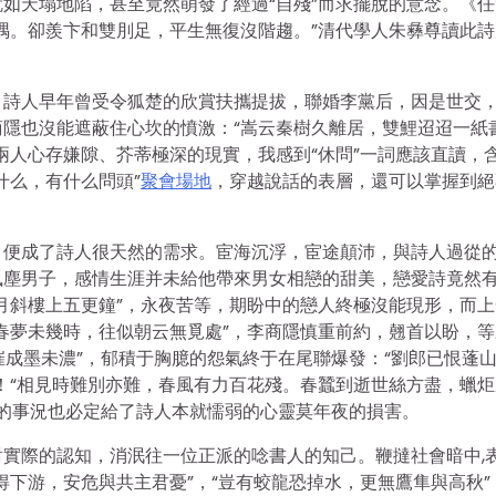
如天塌地陷，甚至竟然萌發了經過“自殘”而求擺脫的意念。《任
隅。卻羨卞和雙刖足，平生無復沒階趨。”清代學人朱彝尊讀此詩
，詩人早年曾受令狐楚的欣賞扶攜提拔，聯婚李黨后，因是世交
商隱也沒能遮蔽住心坎的憤激：“嵩云秦樹久離居，雙鯉迢迢一紙
兩人心存嫌隙、芥蒂極深的現實，我感到“休問”一詞應該直讀，
什么，有什么問頭”
聚會場地
，穿越說話的表層，還可以掌握到絕
，便成了詩人很天然的需求。宦海沉浮，宦途顛沛，與詩人過從
風塵男子，感情生涯并未給他帶來男女相戀的甜美，戀愛詩竟然
月斜樓上五更鐘”，永夜苦等，期盼中的戀人終極沒能現形，而上
春夢未幾時，往似朝云無覓處”，李商隱慎重前約，翹首以盼，等
催成墨未濃”，郁積于胸臆的怨氣終于在尾聯爆發：“劉郎已恨蓬
！“相見時難別亦難，春風有力百花殘。春蠶到逝世絲方盡，蠟炬
過的事況也必定給了詩人本就懦弱的心靈莫年夜的損害。
實際的認知，消泯往一位正派的唸書人的知己。鞭撻社會暗中,
得下游，安危與共主君憂”，“豈有蛟龍恐掉水，更無鷹隼與高秋”