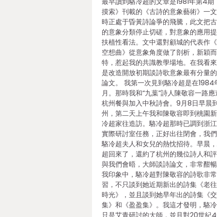
最早讀到駱冷超的文章是1981年第4期
摸索》刊載的《古詩的意象藝術》一
時正處于昏黃詩論爭的飛騰，此文把
的意象分類停止切磋，對意象的應用
扶植性看法。文中還對顧城的代表作
空想曲》從意象角度做了剖析，新穎
特，惹起我的共識教學場地。在我看
是改造開放初期談詩歌意象最有分量
論文。 我第一次見到駱冷超是在1984
月。那時我和“九葉”詩人陳敬容一路應
杭州餐與加入中秋詩會。9月8日早晨
州，第二天上午我和陳敬容即到桃園
冷超家往造訪。駱冷超那時已調到浙
實際研討室任務，正好出往閉會，我
駱冷超夫人和女兒的熱忱招待。早晨
超回來了，還約了杭州的幾位詩人和
與我們會晤，大師談詩論文，非常酣
我印象中，駱冷超對陳敬容的詩歌非
習，不只談到她近期新出的詩集《老
時光》，並且談到她早年出的詩集《
集》和《盈盈集》。我這才發明，駱
只是艾青研討的大師，並且對20世紀4