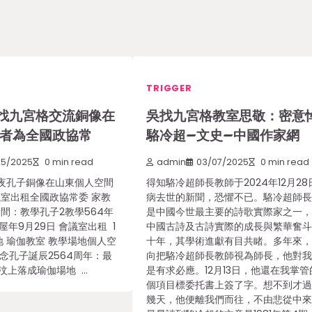
TRIGGER
找九宮格交流銅像在
吳找九宮格教室思敬：密意
作者為全國政協常
駱冷超–文史–中國作家網
25/2025
0 min read
admin
03/07/2025
0 min read
夜孔子銅像在山東個人空間
得知駱冷超師長教師于2024年12月28
議室出租全國政協常委 家教
病去世的新聞，恐懼不已。駱冷超師
間：教學孔子2教學564年
是中國今世最主要的詩歌實際家之一
屋年9月29日 會議室出租 1
中國古詩及古詩實際的成長與繁華奮
地 瑜伽教室 教學場地個人空
十年，其學術進獻有目共睹。多年來
念孔子誕辰2564周年：最
向把駱冷超師長教師視為師長，他對
汶上落成瑜伽場地 …
是有求必應。12月13日，他還在我掌管
個項目標委托書上簽了字。想不到才
幾天，他便離我們而往，不由悲從中來