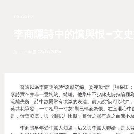
TRIGGER
李商隱詩中的憤與恨–文史
admin
03/17/2025
普通以為李商隱的詩“哀感沉綿、委宛動情”（張采田
李詩實在并非一意婉約、繾綣。他集中不少詠史詩持論極
流離失所，詩中故爾常有憤激的表達。前人說“詩可以怨”，
莫共花爭發，一寸相思一寸灰”則已轉怨為恨。在宣泄心中
是，發聲凌厲，與《恨賦》比擬，奮發之狀有過之而無不
李商隱早年受牛黨人知遇，后又與李黨人聯婚，是以背