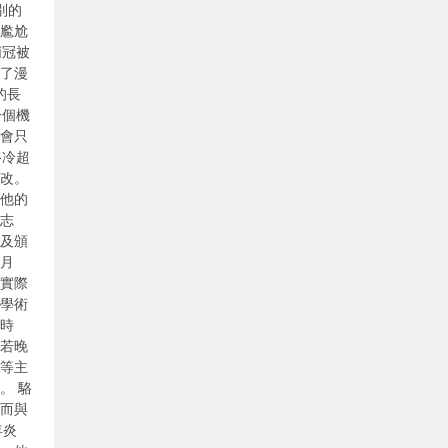
別的
寫尷尬
荊冠被
端了漫
的長
一個機
機會只
駱冷超
未改。
持他的
徐志
不及頒
歲月
的實際
與學術
的時
沫若晚
》等主
。 駱
青而與
年炎