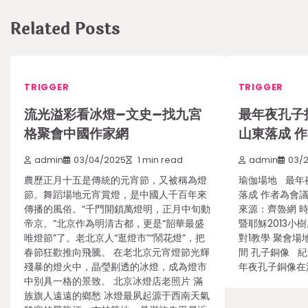
Related Posts
TRIGGER
TRIGGER
流光溢彩看冰燈–文史–找九宮
最年夜孔子
格聚會中國作家網
山東落成 
admin
03/04/2025
1 min read
admin
03/
農歷正月十五是傳統的元宵節，又被稱為燈
瑜伽場地 最年
節。舞蹈場地元宵賞燈，是中國人千百年來
落成 作者為會
傳播的風俗。“千門開鎖萬燈明，正月中旬動
來源：齊魯網 時
帝京。”北京作為明清古都，更是“韶華最盛
暨耶穌2013小樹
唯燈節”了。老北京人“逛燈市”“鬧花燈”，把
對1教學 聚會場
春節狂歡推向飛騰。 在老北京元宵燈節光輝
間 孔子銅像 紀
殘暴的燈火中，晶瑩剔透的冰燈，成為燈市
年夜孔子銅像在
中別具一格的景致。 北京冰燈店老照片 滿
族旗人遠遠的鄉愁 冰燈最夙起源于西南天氣