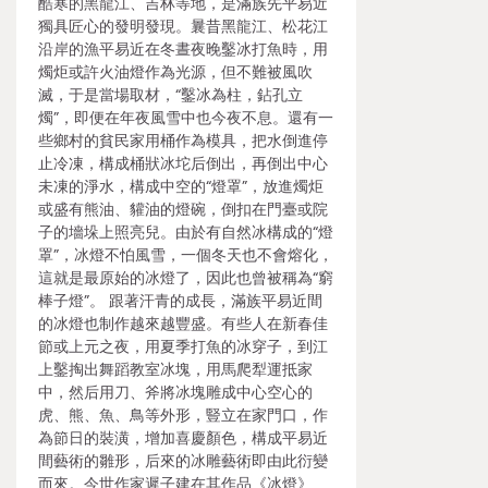
酷寒的黑龍江、吉林等地，是滿族先平易近
獨具匠心的發明發現。曩昔黑龍江、松花江
沿岸的漁平易近在冬晝夜晚鑿冰打魚時，用
燭炬或許火油燈作為光源，但不難被風吹
滅，于是當場取材，“鑿冰為柱，鉆孔立
燭”，即便在年夜風雪中也今夜不息。還有一
些鄉村的貧民家用桶作為模具，把水倒進停
止冷凍，構成桶狀冰坨后倒出，再倒出中心
未凍的淨水，構成中空的“燈罩”，放進燭炬
或盛有熊油、貛油的燈碗，倒扣在門臺或院
子的墻垛上照亮兒。由於有自然冰構成的“燈
罩”，冰燈不怕風雪，一個冬天也不會熔化，
這就是最原始的冰燈了，因此也曾被稱為“窮
棒子燈”。 跟著汗青的成長，滿族平易近間
的冰燈也制作越來越豐盛。有些人在新春佳
節或上元之夜，用夏季打魚的冰穿子，到江
上鑿掏出舞蹈教室冰塊，用馬爬犁運抵家
中，然后用刀、斧將冰塊雕成中心空心的
虎、熊、魚、鳥等外形，豎立在家門口，作
為節日的裝潢，增加喜慶顏色，構成平易近
間藝術的雛形，后來的冰雕藝術即由此衍變
而來。今世作家遲子建在其作品《冰燈》