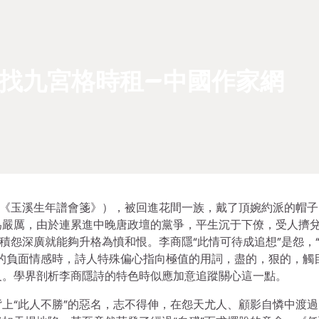
找九宮格時租–中國作家網
：《玉溪生年譜會箋》），被回進花間一族，戴了頂婉約派的帽子
為嚴厲，由於連累進中晚唐政壇的黨爭，平生沉于下僚，受人擠
積怨深廣就能夠升格為憤和恨。李商隱“此情可待成追想”是怨，
的負面情感時，詩人特殊偏心指向極值的用詞，盡的，狠的，觸
及。學界剖析李商隱詩的特色時似應加意追蹤關心這一點。
上“此人不勝”的惡名，志不得伸，在怨天尤人、顧影自憐中渡過