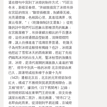
還在聯句中寫到了冰燈的制作方式：“巧匠注
冬水，新樣呈春燈。”并細致描寫了冰燈吊掛
在宮廷的情況：“鵝管插檐溜，魚鱗垂瓦棱。
光亮通體徹，色相因心澄。真進琉璃界，恍
展云母屏。”（《乾隆御制詩文選集》）從乾
隆的詩中我們可以想象出那種漂亮的氣象：
在宮殿屋檐下，吊掛著鱗次櫛比的千百盞冰
燈，這些冰燈通體晶瑩剔透，清輝熠熠閃
爍，讓人仿佛進進了琉璃世界普通。 乾隆天
子為何對冰燈這般情有獨鐘？也許，冰燈讓
他想起了雪窖冰天的西南家鄉，想起了先祖
們鐵馬冰河的出生入死、鑿冰刨雪的漁獵生
涯。冰燈，是清代進關的滿族旗人遠遠的“鄉
愁”。 燈市中別具一格的冰燈 北京燈節由來
已久，跟著明成祖朱棣于永樂十九年
（1421）遷都北京后，北京的元宵燈節加倍
紅火，構成了不雅燈與貿易買賣相聯合，故
又稱“燈市”。據清代《日下舊聞考》記錄：
前明燈郊區域在東華門王府街東，崇文街會
議室出租西二里許，南北兩廛，“燈市口”之
名即由此而來。從清朝到平易近國，京城燈