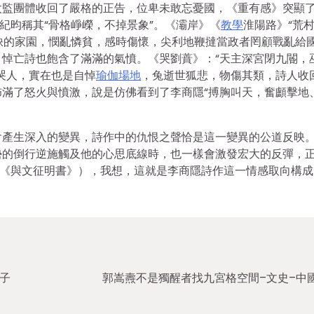
太監團體收回了嚴格的正告，位卑未敢忘憂國，《重有感》突顯
紀昀稱其“骨格崢嶸，不掉景象”。《灞岸》《
教學
淮陽路》“荒
殘缺的家園，憫亂憐貧，感時傷懷，尖利地鞭撻當政者罔顧戰亂給
悼亡詩也飽含了滿滿的氣憤。《哭劉蕡》：“天主深宮閉九閽，
哭人，實在也是自悼
瑜伽場地
，兔逝世狐悲，物傷其類，詩人收
滿了怒火與憤激，說是仿佛看到了李商隱“搏胸叫天，奮顱擊地
會產生深入的變異，詩作中的仇恨之聲恰是這一變異的公道反映
勢的倒行逆施觸及他的心思底線時，也一樣會激發宏大的反彈，
：《與文征明書》），我想，這就是李商隱詩作這一情感取向構成
子
郭嵩燾不是獨醒者找九宮格空間–文史–中