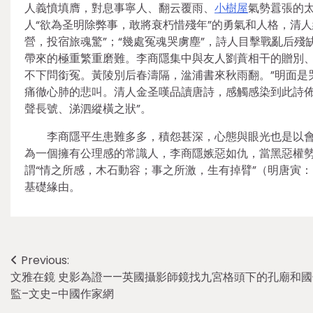
人義憤填膺，對息事寧人、翻云覆雨、
小樹屋
氣勢囂張的
人“欲為圣明除弊事，敢將衰朽惜殘年”的勇氣和人格，清人
營，投宿旅魂驚”；“幾處冤魂哭虜塵”，詩人目擊戰亂后
帶來的極重繁重磨難。李商隱集中與友人劉蕡相干的贈別、
不下問銜冤。黃陵別后春濤隔，湓浦書來秋雨翻。”明面是
痛徹心肺的悲叫。清人金圣嘆品讀唐詩，感觸感染到此詩佈
聲長號、涕泗縱橫之狀”。
李商隱平生患難多多，積怨甚深，心態與眼光也是以
為一個擁有公理感的常識人，李商隱嫉惡如仇，當黑惡權
謂“情之所感，木石動容；事之所激，生有掉臂”（明唐寅
基礎緣由。
Post
Previous:
文雅在鏡 史影為證——英國攝影師鏡找九宮格頭下的孔廟和國
navigation
監–文史–中國作家網