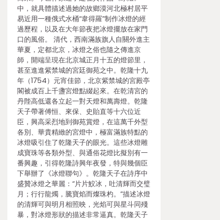
中，就具體描述過她的故鄉漠河北極村居平
易近用一種俄式水桶“韋得羅”制作冰燈的經
過歷程，以及在大年節夜把冰燈擺放在家門
口的風俗。 清代，西南滿族旗人自關外進主
華夏，定都北京，冰燈之俗也隨之傳進京
師，開端呈現在北京城正月十五的燈節里，
甚至進進紫禁城的宮廷御苑之中。乾隆十九
年（1754）元宵佳節，北京紫禁城的宮殿亭
閣被成百上千盞宮燈點綴起來。在乾清宮的
丹陛高低還各立起一對天燈和萬壽燈。乾隆
天子帶著傅恒、來保、史貽直等十六位近
臣，興高采烈地到御苑賞燈，在這萬千外型
各別、華貴精緻的宮燈中，極富滿族特點的
冰燈吸引住了乾隆天子的眼光。這些冰燈雕
成寶珠等各類外型、與通俗花燈比擬別有一
番興趣，引得乾隆詩興年夜發，特與幾個臣
下舉辦了《冰燈聯句》。乾隆天子在詩序中
盛贊冰燈之華麗：“片片鮫冰，吐清輝而交璧
月；行行龍燭，騰寶焰而燦珠杓。”描述冰燈
的清輝可與明月相照映，光焰可與星斗同殘
暴，對冰燈形狀的描述非常逼真。乾隆天子