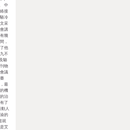
。 中
聯絡接
。駱冷
，文采
閉會講
，有幾
度間，
習了他
八九不
以及駱
學刊物
后會議
往臺
館，最
天的機
他的治
意有了
最動人
不渝的
超就
的是艾