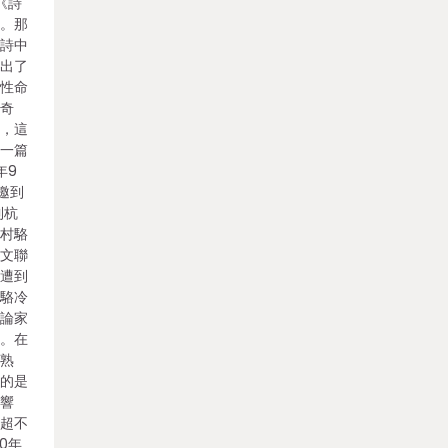
《詩
文。那
古詩中
提出了
《性命
而奇
來，這
的一篇
年9
邀到
到杭
新村駱
江文聯
們遭到
，駱冷
評論家
暢。在
常熟
往的是
交響
冷超不
0年