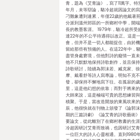
青，題為《艾青論》，寫了11萬字。特
年月，未等辯論，駱冷超就因論文的
刁難象遭到連累，年僅22歲的他戴著
分派到溫州郊區的一所鄉村中學，開
長的教墨客涯。 1979年，駱冷超所受
達22年的不公平待遇得以改正。這是
會，但并不是一切人都能捉住，由於
留給那些有預備的人。在這22年中，
盡管身處窘境，但他對詩的癡情一直
他不只默默地保持詩歌創作，並且保
詩歌研討，陸續為郭沫若、臧克家、
摩、戴看舒等詩人寫專論，明知不克
發，卻保持不懈地寫下往。在孤寂的
里，這是他幻想的依靠；而對于將來
大師來說，這是極端可貴的思想練習
積聚。于是，當改造開放的東風吹來
辰，他很快就在刊物上頒發了《論郭
期的三篇詩劇》《論艾青的詩歌藝術
要論文，從此離別了在鄉村教書的生涯
冷超因研討艾青而致禍，也因研討艾
一位巨大的詩人心靈相通。直到1980