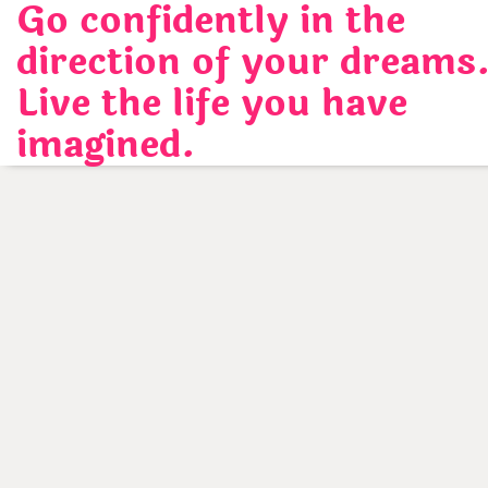
Go confidently in the
Skip
to
direction of your dreams
content
Live the life you have
imagined.