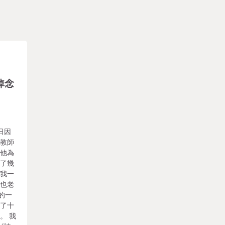
悼念
日因
長教師
，他為
斗了幾
，我一
我也老
的一
過了十
。 我