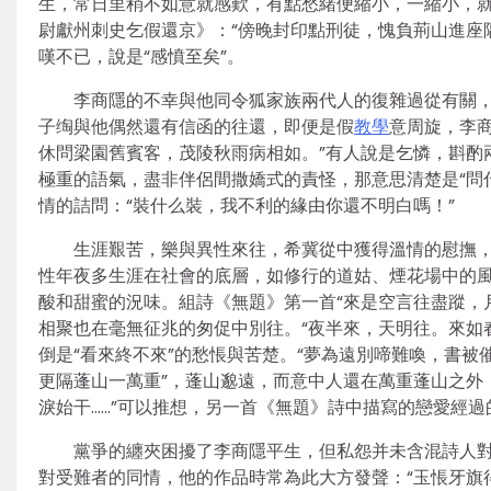
生，常日里稍不如意就感歎，有點愁緒便縮小，一縮小，就
尉獻州刺史乞假還京》：“傍晚封印點刑徒，愧負荊山進座
嘆不已，說是“感憤至矣”。
李商隱的不幸與他同令狐家族兩代人的復雜過從有關
子绹與他偶然還有信函的往還，即便是假
教學
意周旋，李
休問梁園舊賓客，茂陵秋雨病相如。”有人說是乞憐，斟酌
極重的語氣，盡非伴侶間撒嬌式的責怪，那意思清楚是“問
情的詰問：“裝什么裝，我不利的緣由你還不明白嗎！”
生涯艱苦，樂與異性來往，希冀從中獲得溫情的慰撫
性年夜多生涯在社會的底層，如修行的道姑、煙花場中的
酸和甜蜜的況味。組詩《無題》第一首“來是空言往盡蹤，
相聚也在毫無征兆的匆促中別往。“夜半來，天明往。來如
倒是“看來終不來”的愁悵與苦楚。“夢為遠別啼難喚，書被
更隔蓬山一萬重”，蓬山邈遠，而意中人還在萬重蓬山之外
淚始干……”可以推想，另一首《無題》詩中描寫的戀愛經
黨爭的纏夾困擾了李商隱平生，但私怨并未含混詩人對
對受難者的同情，他的作品時常為此大方發聲：“玉悵牙旗