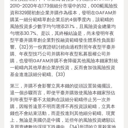
2010-2020年在173個細分市場中的32，000颳風險投
資和329開初創企業并購作為樣本，發明在GAFAM并
購某一細分範疇草創企業后的4個季度內，該範疇的
風險投資多少數字均勻增添21.1%，且風險資金總量均
勻增添30.7%。是以，其終極結論是，尚未發明年夜
型平臺并購草創企業對投融資範疇發生體系性負面影
響。(32)另一份實證研討經由過程對照年夜型平臺并
購、年夜型技巧公司并購和年夜型私募股權公司并
購，也發明GAFAM并購不會障礙其他風險本錢家對統
一範疇內其他草創企業的投資，反而會加強風險投資
基金進進該細分範疇。(33)
第三，并購不會影響立異本錢的從頭設置裝備擺設。
退一個步驟而言，即使平臺并購致使風險本錢家預估
到年夜型平臺不太能夠在該細分範疇停止另一次并
購，因報答遠景不明而選擇不再投資該範疇，立異本
錢也不會結束活動，而是投進到其他細分範疇。現實
上，無論是美國仍是中國，近些年的風險投資總額以
及買賣總數均浮現下跌趨向。(34)所謂的立異殺害地