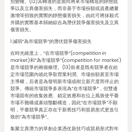
別變種。(12)其轉達的是面向將來市場構造的靜態競
爭以及立異傷害損失，而非基于市場份額或資產總量
激增等招致的實際的靜態傷害損失，由此可將抹殺式
并購的實際基本歸納綜合為潛伏競爭傷害損失及立異
傷害損失。
1.減弱“為市場競爭”的潛伏競爭傷害損失
在時光維度上，“在市場競爭”(competition in
market)和“為市場競爭”(competition for market)
是市場競爭的兩個條理。(13)前者是既有競爭者在給
定市場范圍內彼此爭取營業利潤、市場份額甚至市場
主導權，后者是為發明新市場或樹立新尺度而停止的
競爭。傳統市場競爭多表現為“在市場競爭”，但雙邊
市場固有的收集效應、鎖定效應和在位上風致使平臺
市場不難構成寡頭壟斷構造，因此“在市場競爭”不顯
明，平臺競爭真正存在于新舊技巧和貿易形式更迭引
致的“為市場競爭”。
集聚立異潛力的草創企業憑仗新技巧或貿易形式對年