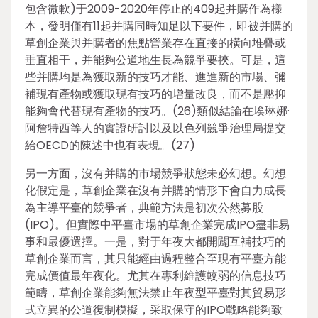
包含微軟)于2009-2020年停止的409起并購作為樣
本，發明僅有11起并購同時知足以下要件，即被并購的
草創企業與并購者的焦點營業存在直接的橫向堆疊或
垂直相干，并能夠公道地生長為競爭要挾。可是，這
些并購均是為獲取新的技巧才能、進進新的市場、彌
補現有產物或獲取現有技巧的增量改良，而不是壓抑
能夠會代替現有產物的技巧。(26)類似結論在埃琳娜·
阿詹特西等人的實證研討以及以色列競爭治理局提交
給OECD的陳述中也有表現。(27)
另一方面，沒有并購的市場競爭狀態未必幻想。幻想
化假定是，草創企業在沒有并購的情形下會自力成長
為主導平臺的競爭者，典範方法是初次公然募股
(IPO)。但實際中平臺市場的草創企業完成IPO盡非易
事和最優選擇。一是，對于年夜大都開闢互補技巧的
草創企業而言，其只能經由過程整合至現有平臺方能
完成價值最年夜化。尤其在專利維護較弱的信息技巧
範疇，草創企業能夠無法禁止年夜型平臺對其貿易形
式立異的公道復制模擬，采取保守的IPO戰略能夠致