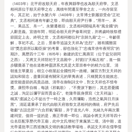
（1403年）北平府改順天府，年夜興縣學也改為順天府學。文丞
相祠原位于順天府學之右，萬積年間遷至學舍之左，一向存留至
今。其正祀，始于永樂六年（1408年）太常博士劉履節受命“正祀
典”。文丞相祠遂有年齡之祭，即由順天府尹行事，“用羊一、豕
一、果品五、帛一”。永樂遷都后，文丞相祠開端具有“風全國”的
人辭意義。宣德年間，明廷命順天府尹修葺祠堂，并將歲時致祭禮
節固定上去。終明之世，文丞相祠都位列“京師九廟”之一，年齡匪
解，享祀不忒。之后，景泰帝追謚文天祥為“忠烈”，雖有國難當
頭“獎忠節所以勵臣操”的考量，卻也強化了“忠魂常傍年夜明宮”的
期許。萬歷四十三年（1615年）敕建的宏仁萬壽宮（位于盆兒胡同
之西），又將文天祥陪祀于文昌殿中，封號曰“天樞左相”，進一個
步驟奠基了他在道教神靈譜系尤其是大眾崇奉中的精力位置。 清
朝進主華夏后，樹立小樹屋起全國性同一政權。贓官方對文天祥的
認知和留念，盡量回避有關宋元的華夷表述，只稱贊其生能效忠、
逝世能盡節的高貴品德。清帝在御制詩文中，對文天祥也不惜夸
獎。康熙帝自稱，每讀《邪氣歌》，“不覺淚下數行，其忠君憂國
之誠，洵足以彌宇宙而貫金石”。乾隆帝親身撰寫《文天祥論》，
稱其“虔誠之心不徒出于一時之激，久而彌勵，浩然之氣與日月抹
黑”。清廷還秉承了前代由順天府致祭文丞相祠的傳統，府尹先后
敬獻“古誼忠肝”“六合邪氣”匾額，并于道光八年、光緒九年兩次重
建祠堂。值得一提的是，雍正帝甫一即位，就諭令將文天祥等四十
位名臣配享歷代帝王廟，此中文氏增祀于東廡第二壇。清中期，道
光帝還批準江西巡撫吳文镕的奏請教學場地，承認文天祥在儒學儒