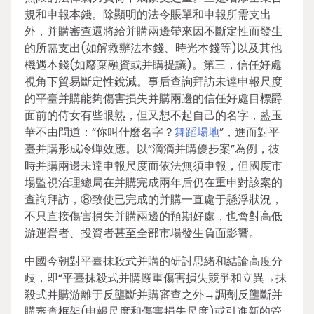
規和申報本錢。除顯明的法令賬單和申報所需支出
外，并購審查還將給并購兩邊帶來因不斷定性而發生
的所需支出(如解救辦法本錢、時光本錢等)以及其他
機遇本錢(如廢棄融資或并購提議)。第三，信任好處
視角下貿易斷定性銳減。事后查詢拜訪未達申報尺度
的平臺并購能夠傷害損失并購兩邊的信任好處目標爵
面前的侍女有些眼熟，但又想不起自己的名字，藍玉
華不由問道：“你叫什麼名字？
舞蹈場地
”，進而對平
臺并購形成冷蟬效應。以“滴滴并購優步案”為例，彼
時并購兩邊未達申報尺度而依法無須申報，但國度市
場監視治理總局在并購完成兩年后仍在重申對該案的
查詢拜訪，⑧致使已完成的并購一直處于懸浮狀況，
不只直接傷害損失并購兩邊的預期好處，也會對高低
游運營者、投資者甚至全部市場發生負面影響。
中國今朝對平臺抹殺式并購的研討思緒和結論高度分
歧，即“平臺抹殺式并購嚴重傷害損失競爭和立異→抹
殺式并購游離于反壟斷并購審查之外→調劑反壟斷并
購審查框架(申報尺度和傷害損失尺度)或引進新的管