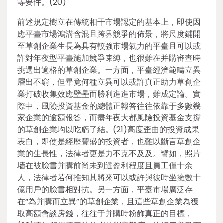
等要件。(20)
前述規定樹立在傳統相干市場認定的基本上，即使因
應平臺市場鴻溝含混且跨界競爭的佈景，將尺度鋪開
至草創企業生長為具有較強市場氣力的平臺且可以或
許對年夜型平臺施加競爭束縛，也很難在并購審查時
挑選出適格的草創企業。一方面，平臺經濟範疇立異
層出不窮，但畢竟何種立異可以或許真正助力草創企
業打破收集效應壁壘而勝利進進市場，難成定論。實
際中，風險投資基金的總體正報答往往依靠于多數幾
家企業的逾額報答，而盡年夜大都風險投資基金支撐
的草創企業均以吃虧了結。(21)高度歪曲的投資成果
表白，即使是經歷豐盛的投資者，也難以斷言草創企
業的生長性，法律者更是力不克不及及。譬如，照片
墻在被臉書并購前尚未到達盈利程度且員工僅十余
人，法律者若何推知其將來可以或許與彼時坐擁數十
億用戶的臉書相對抗。另一方面，平臺市場廣泛存
在“為并購而立異”的草創企業，且這些草創企業為獲
取高額會談房錢，往往于并購時粉飾真正的目標，