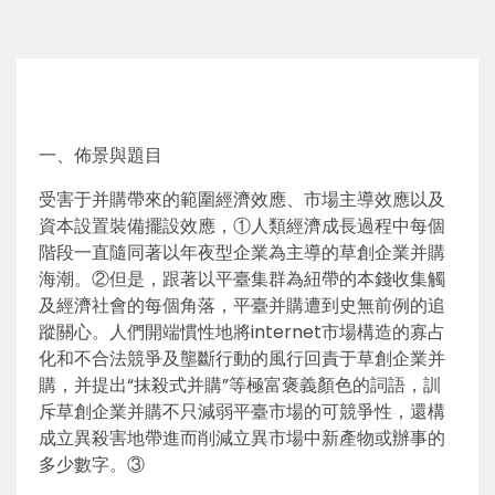
一、佈景與題目
受害于并購帶來的範圍經濟效應、市場主導效應以及
資本設置裝備擺設效應，①人類經濟成長過程中每個
階段一直隨同著以年夜型企業為主導的草創企業并購
海潮。②但是，跟著以平臺集群為紐帶的本錢收集觸
及經濟社會的每個角落，平臺并購遭到史無前例的追
蹤關心。人們開端慣性地將internet市場構造的寡占
化和不合法競爭及壟斷行動的風行回責于草創企業并
購，并提出“抹殺式并購”等極富褒義顏色的詞語，訓
斥草創企業并購不只減弱平臺市場的可競爭性，還構
成立異殺害地帶進而削減立異市場中新產物或辦事的
多少數字。③