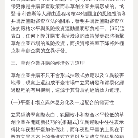
帶更像是并購審查政策而非草創企業并購形成的。戈
登·菲利普斯等人經由過程考核48個國度的風險投資和
并購反壟斷審查立法的關系，發明并購反壟斷審查立
法的嚴格水平與風險投資運動呈明顯負相干。(35)這
表白，任何下降并購市場活潑度的政策變更都將衝擊
草創企業市場的風險投資，而投資報答率下降將終極
克制草創企業的立異研發。
三、草創企業并購的經濟效力道理
草創企業并購不只不會形成抹殺式效應以及立異殺害
地帶，現實上還組成平臺市場中立異研發和貿易化經
過歷程的有用機制，這源于其背后的經濟效力道理。
(一)平臺市場立異休息分化及一起配合的需要性
立異經濟學實際表白，範圍較小和整合水平較低的草
創企業在開闢新技巧的(推翻式)立異運動中往往表示
得比年夜型平臺加倍傑出，而年夜型平臺的上風在于
既有立異基本上的漸進式立異以及完成立異結果的範