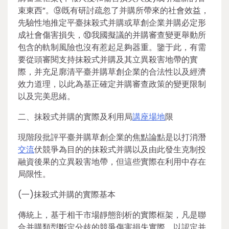
束東西”。⑨既有研討疏忽了并購所帶來的社會效益，
先驗性地推定平臺抹殺式并購或草創企業并購必定形
成社會傷害損失，⑩我國擬議的并購審查變更舉動所
包含的軌制風險也沒有惹起足夠器重。鑒于此，有需
要從頭審閱支持抹殺式并購及其立異殺害地帶的實
際，并充足廓清平臺并購草創企業的合法性以及經濟
效力道理，以此為基正確定并購審查政策的變更限制
以及完美思緒。
二、抹殺式并購的實際及利用局
講座場地
限
現階段批評平臺并購草創企業的焦點論點是以打消潛
交流
伏競爭為目的的抹殺式并購以及由此發生克制投
融資後果的立異殺害地帶，但這些實際在利用中存在
局限性。
(一)抹殺式并購的實際基本
傳統上，基于相干市場靜態剖析的實際框架，凡是聯
合并購類型斷定分歧的競爭傷害損失實際，以認定并