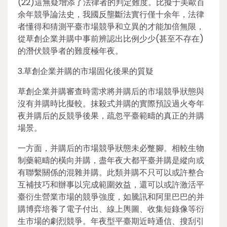
(22)這無疑增添了法律者的判定難度。比擬于美歐百
余年競爭論法史，我國反壟斷法實行僅十余年，法律
者懂得和猜測平臺市場競爭和立異的才能加倍無限，
從草創企業并購中事前辨認出比例少少(甚至不存在)
的潛伏競爭者的難度極年夜。
3.草創企業并購的市場固化後果的質疑
草創企業并購審查時需求將并購后的市場競爭狀態與
沒有并購時比擬較。抹殺式并購的實際預設過火夸年
夜并購后的反競爭後果，疏忽平臺範疇的真正的并購
場景。
一方面，并購后的市場競爭狀態未必蹩腳。相較生物
制藥範疇的橫向并購，盡年夜大都平臺并購是縱向或
有聯繫關係的混雜并購。此類并購不只可以或許整合
互補技巧和辦事以完成範圍效益，還可以或許激活平
臺衍生營業市場的競爭強度，如騰訊和阿里巴巴的并
購博弈培養了電子付出、線上輿圖、收集短錄像等衍
生市場的劇烈競爭。年夜型平臺期近時通信、搜刮引