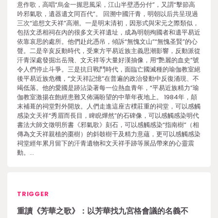
意作歌，高唱“烏金一握思風采，江山半壁憑分付”，又謂“擊節高
吟邪氣歌，遺器遺文同百代”。 回溯中國汗青，明朝以后共呈現過
三次“追想文天祥”高潮。一是明末清初，因形式與宋元之際類似，
包括文丞相祠在內的很多文天祥遺址，成為明朝殉國者和遺平易近
依靠哀思的處所。他們赴此憑吊，傾訴“無愧文山”“無愧圣賢”的心
聲。二是辛亥反動時代，受東方平易近族主義思潮影響，反動派從
汗青深處發掘出岳飛、文天祥等大量好漢抽像，用“艷麗的血史”號
令人們停止斗爭。三是抗日戰鬥時代，面臨亡國滅種的瑜伽教室絕
後平易近族危機，“文天祥記憶”在普遍的政治發動中反復涌現、不
竭低落。他的愛國是跡沾染著每一位熱血青年，“平易近族精力”瑜
伽教室激揚在飽經患難又佈滿盼望的中華年夜地上。 1984年，顛
末補葺的祠堂對外開放。人們走進這座古樸莊重的祠堂，可以感觸
感染文天祥“秀眉而長目，睥睨燁然”的石碑像，可以感觸感染明代
書法大師文徵明所書《邪氣歌》刻石，可以感觸感染“指南樹”（相
傳為文天祥親植的棗樹）的斜攲樹干及精力意蘊，更可以感觸感染
祠堂經年累月留下的汗青遺物和文天祥手跡等展品帶來的心靈震
動。…
TRIGGER
重讀《芳華之歌》：以芳華找九宮格會議的名義不