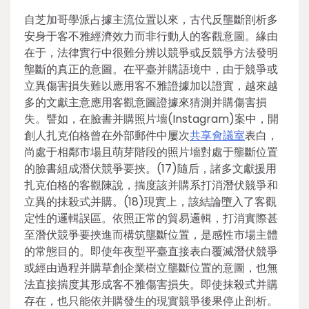
自芝加哥學派占據主流位置以來，古代反壟斷剖析多
安身于客不雅經濟效力而非行動人的客觀意圖。緣由
在于，法律實行中很難分辨以競爭或反競爭方法發明
壟斷的真正的意圖。在平臺并購語境中，由于競爭或
立異傷害損失難以應用客不雅證據加以證實，越來越
多的文獻主意應用客觀意圖證據來猜測并購傷害損
失。譬如，在臉書并購照片墻(Instagram)案中，開
創人扎克伯格曾在外部郵件中屢次
共享會議室
表白，
尚處于相鄰市場且萌芽階段的照片墻對處于壟斷位置
的臉書組成潛伏競爭要挾。(17)隨后，諸多文獻援用
扎克伯格的客觀陳說，揣度該并購系打消潛伏競爭和
立異的抹殺式并購。(18)現實上，該結論墮入了客觀
定性的邏輯誤區。依照正常的貿易邏輯，打消實際甚
至潛伏競爭要挾進而構筑壟斷位置，是感性市場主體
的常態目的。即使年夜型平臺直接表白覆滅潛伏競爭
或經由過程并購草創企業樹立壟斷位置的意圖，也無
法直接揣度其形成客不雅傷害損失。即使抹殺式并購
存在，也只能依并購發生的現實競爭後果停止剖析。