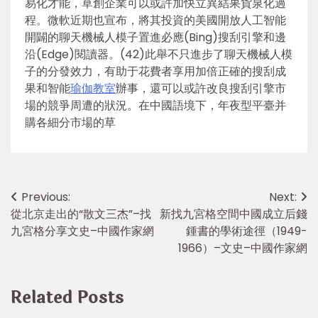
易化才能，草創企業可以或許加快立異結果貨泉化過
程。微軟近期也宣布，將其投資的美國開放人工智能
開闢的聊天機械人模子置進必應(Bing)搜刮引擎和邊
沿(Edge)閱讀器。(42)此舉不只進步了聊天機械人模
子的分發效力，有助于花費者享用加倍正確的搜刮成
果和智能
瑜伽教室
辦事，還可以或許改良搜刮引擎市
場的競爭周遭的狀況。在中國語境下，年夜型平臺并
購各細分市場的草
Post
Previous:
Next:
從北京走出的“散文三杰”–找
新找九宮格空間中國成立后錢
navigation
九宮格分享文史–中國作家網
鍾書的學術途徑（1949-
1966）–文史–中國作家網
Related Posts