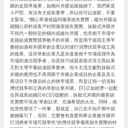
購的反競爭後果，如橫向并購追蹤媳婦了。我們家是
小戶型，有沒有大規矩要學，所以你可以放鬆，不要
太緊張。”關心單邊或協同傷害損失實際，縱向并購追
蹤關心原料或客戶封閉傷害損失實際。抹殺式并購并
不指代一類特定的橫向或縱向并購，也非相干市場中
直接組成實際競爭敵手的并購，而是用于描寫主導平
臺經由過程并購草創企業以到達打消潛伏競爭或立異
的後果。這些草創企業凡是未進進相干市場或僅作為
市場的邊沿競爭者，但其技巧或貿易形式等立異結果
又對主導平臺組成競爭要挾。現今主流文獻對抹殺式
并購的應用也不再局限于并購企業或目的企業及其立
異項目于并購后終止的狹窄場景，而是泛指一切克制
潛伏競爭和立異的草創企業并購。(11)正如經濟一起配
合與成長組織(OECD)提醒的，抹殺式并購的傷害損
失實際可視為“草創以求、充滿希望的火光。同時，他
也突然發現了一件事，那就是，自己在不知不覺中就
被她吸引了，否則，怎麼會有貪婪和希企業被并購而
打消將來市場可競爭性”的潛伏競爭傷害損失實際的特