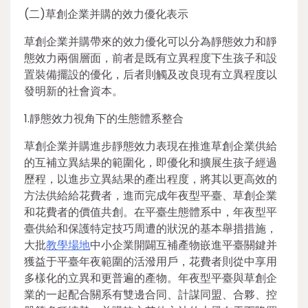
(二)草創企業并購的效力優化表示
草創企業并購帶來的效力優化可以分為靜態效力和靜
態效力兩個層面，前者是既有立異程度下生孩子和設
置裝備擺設的優化，后者則觸及改良現有立異程度以
發明新的社會資本。
1.靜態效力視角下的生態體系整合
草創企業并購進步靜態效力表現在推進草創企業供給
的互補立異結果的範圍化，即優化和擴展生孩子經過
歷程，以進步立異結果的產出程度，將其以更高效的
方法供給給花費者，進而完成年夜型平臺、草創企業
和花費者的價值共創。在平臺生態體系中，年夜型平
臺供給和保護特定技巧周遭的狀況的基本舉措措施，
大批
教學場地
中小企業開闢互補產物嵌進平臺關鍵并
獲益于平臺年夜範圍的活潑用戶，花費者則從中享用
多樣化的立異和更普遍的產物。年夜型平臺與草創企
業的一起配合關系有雙邊合同、計謀同盟、合夥、控