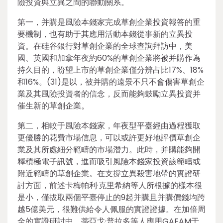
險投資與立異之間的聯動關系。
第一，并購是風險本錢家完成草創企業投資報答的重
要機制，也有助于其應用活動本錢從事新的立異投
資。在硅谷銀行對草創企業的全球查詢拜訪中，美
國、英國和加拿年夜約60%的草創企業將被并購作為
持久目的，盼望上市的草創企業僅分辨占比17%、18%
和16%。(31)是以，被并購的遠景不只不會傷害草創企
業及其風險投資者的信念，反而能夠鼓勵立異投資并
催生新的草創企業。
第二，相較于風險本錢家，年夜型平臺經由過程獲取
更優勝的花費市場信息，可以或許更好地評價草創企
業及其所處細分範疇的市場潛力。此時，并購能夠開
釋積極電子訊號，進而吸引風險本錢家投資該範疇或
附近範疇的草創企業。在支撐立異殺害地帶的實證研
討方面，前述卡梅帕利·克里希納等人所根據的樣本很
是小，僅拔取兩個平臺停止的9起并購且并購價錢均跨
越5億美元，很難供給令人佩服的實證證據。在加倍周
全的實證研討中，蒂亞戈·普拉多等人應用GAFAM于