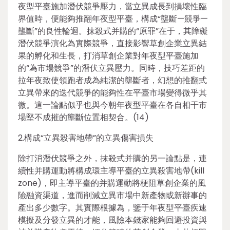
夜型平臺施加潛伏競爭壓力，當立異成長到損壞性臨
界值時，便能夠推翻年夜型平臺，構成“壟斷—競爭—
壟斷”的良性輪迴。抹殺式并購的“原罪”在于，其障礙
潛伏競爭演化為實際競爭，直接影響草創企業立異結
果的孵化和生長，打消草創企業對年夜型平臺施加
的“為市場競爭”的潛伏立異壓力。同時，技巧差距的
拉年夜致使領跑者成為純潔的壟斷者，幻想的推翻式
立異帶來的迭代競爭的能夠性在平臺市場變得微乎其
微。這一論點似乎也與今朝年夜型平臺在各自相干市
場堅不成摧的壟斷位置相契合。(14)
2.構成“立異殺害地帶”的立異傷害損失
除打消潛伏競爭之外，抹殺式并購的另一論點是，連
續性并購運動將構成環主導平臺的立異殺害地帶(kill
zone)，即主導平臺的并購運動將梗阻草創企業的風
險融資渠道，進而削減立異市場中新產物或新辦事的
產出多少數字。其實際根據為，鑒于年夜型平臺疾速
模擬及分發立異的才能，風險本錢家能夠回避投資與