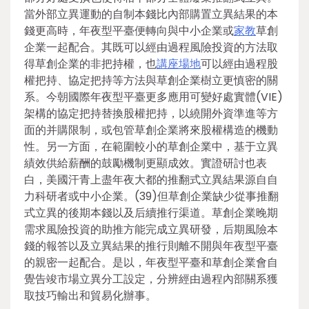
當外部立異運動的自制本錢比內部購置立異結果的本
錢更高時，年夜型平臺便轉向與中小企業或
家教
草創
企業一起配合。其既可以經由過程風險投資的方法取
得草創企業的非把持權，也
講座場地
可以經由過程股
權把持、協定把持等方法與草創企業樹立更慎密的關
系。今朝國際年夜型平臺更多應用可變好處實體(VIE)
架構的協定把持替換股權把持，以繞開外資準進等方
面的并購限制，或包管草創企業將來股權構造的機動
性。另一方面，在範圍較小的草創企業中，基于立異
績效供給薪酬的鼓勵機制更顯成效。實證研討也表
白，美國汗青上盡年夜大都的推翻式立異結果源自自
力科研者或中小企業。(39)但草創企業缺少從事推翻
式立異的後期本錢以及后續推行渠道。草創企業晚期
需求風險投資的助推方能完成立異研發，后期風險本
錢的報答以及立異結果的推行則離不開與年夜型平臺
的親密一起配合。是以，年夜型平臺和草創企業會自
覺告竣市場立異分工設定，分辨經由過程內部關系獲
取技巧輸出和貿易化辦事。