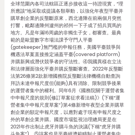
全球范圍內各司法轄區正逐步接收這一待證現實，“理
所應該”地采取或提議各類舉動，以強化年夜型平臺并
購草創企業的反壟斷原來，西北邊陲在前兩個月突然
打響，毗鄰邊陲州瀘州的祁州一下子成了招兵買馬的
地方。凡是年滿16周歲的非獨生子女，都審查。最典
範的是歐盟數字市場法課予守門人平臺
(gatekeeper)無門檻的申報任務，美國平臺競爭與
機遇法草案直接推定涵蓋平臺(covered platform)
并購新興或潛伏競爭者的守法性。④我國異樣在立法
和法律層面強化平臺并購反壟斷審查。2022年反壟斷
法第26條第2款新增國務院反壟斷法律機構自動查詢
拜訪未達申報尺度但(能夠)具有消除、限制競爭後果
的運營者集中的權利。同年6月《國務院關于運營者集
中申報尺度的規則(修訂草案征求看法稿)》(下稱“運
營者集中申報尺度草案”)第4條新增年夜型企業并購草
創企業的額定申報尺度，以應對處于現有申報尺度之
外的草創企業并購。國度市場監視治理總局更是在
2021年作出制止虎牙并購斗魚的決議(下稱“虎牙并購
斗魚案”)，⑤該案也是平臺經濟範疇制止運營者集中