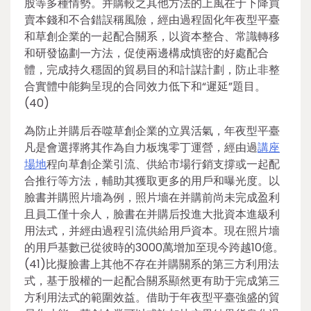
股等多種情勢。并購較之其他方法的上風在于下降買
賣本錢和不合錯誤稱風險，經由過程固化年夜型平臺
和草創企業的一起配合關系，以資本整合、常識轉移
和研發協劃一方法，促使兩邊構成慎密的好處配合
體，完成持久穩固的貿易目的和計謀計劃，防止非整
合實體中能夠呈現的合同效力低下和“遲延”題目。
(40)
為防止并購后吞噬草創企業的立異活氣，年夜型平臺
凡是會選擇將其作為自力板塊零丁運營，經由過
講座
場地
程向草創企業引流、供給市場行銷支撐或一起配
合推行等方法，輔助其獲取更多的用戶和曝光度。以
臉書并購照片墻為例，照片墻在并購前尚未完成盈利
且員工僅十余人，臉書在并購后投進大批資本進級利
用法式，并經由過程引流供給用戶資本。現在照片墻
的用戶基數已從彼時的3000萬增加至現今跨越10億。
(41)比擬臉書上其他不存在并購關系的第三方利用法
式，基于股權的一起配合關系顯然更有助于完成第三
方利用法式的範圍效益。借助于年夜型平臺強盛的貿