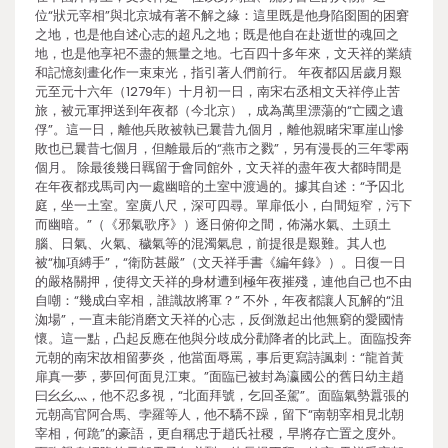
位“狀元宰相”與北京城有著不解之緣：這里既是他身陷囹圄的困窘
之地，也是他自述心志的超凡之地；既是他自在赴逝世的魂回之
地，也是他享祀不盡的無量之地。七百四十多年來，文天祥的業績
和記憶刻畫化作一束束光，指引著人們前行。 年夜都囚居歲月艱
元至元十六年（1279年）十月初一日，南宋右丞相文天祥停止苦
旅，被元軍押送到年夜都（今北京），成為萬里漂蕩的“亡國之遺
俘”。這一日，離他兵敗被執已曩昔九個月，離他親睹宋軍崖山慘
敗也已曩昔七個月，但離最后的“燕市之戮”，另有漫長的三年零兩
個月。 除最後幾日羈留于會同館外，文天祥的盡年夜大都時間是
在年夜都戎馬司內一處幽暗的土室中渡過的。據其自述：“予囚北
庭，坐一土室。室廣八尺，深可四尋。單扉低小，白間短窄，污下
而幽暗。”（《邪氣歌序》）逐日俯仰之間，佈滿水氣、土頭土
腦、日氣、火氣、穢氣等的混濁氣息，前提很是艱難。其人也
被“枷項縛手”，“衛防甚嚴”（文天祥手書《編年錄》）。日復一日
的嚴格關押，使得文天祥的身材遭到極年夜摧殘，連他自己也不由
自嘲：“幾成白宰相，誰識故將軍？” 不外，年夜都讓人瓦解的“沮
洳場”，一直未能消磨文天祥的心志，反倒激起出他無窮的愛國情
懷。這一點，凸起反應在他與分歧成分勸降者的比武上。面臨投奔
元朝的南宋故相留夢炎，他當面辱罵，事后更寫詩諷刺：“龍首黃
扉真一夢，夢回何面見江東。”面臨已被封為瀛國公的舊日幼主趙
曰幺幺灬，他不忍多視，“北面拜號，乞回圣駕”。面臨氣勢囂張的
元朝高官阿合馬、孛羅等人，他不驕不躁，留下“南朝宰相見北朝
宰相，何跪”的豪語，更自稱忠于趙氏社稷，早將存亡置之度外。