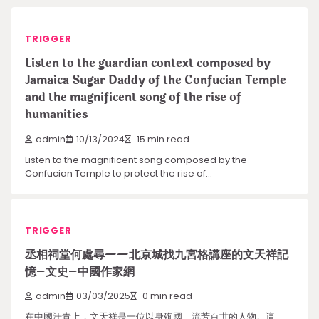
TRIGGER
Listen to the guardian context composed by
Jamaica Sugar Daddy of the Confucian Temple
and the magnificent song of the rise of
humanities
admin
10/13/2024
15 min read
Listen to the magnificent song composed by the
Confucian Temple to protect the rise of…
TRIGGER
丞相祠堂何處尋——北京城找九宮格講座的文天祥記
憶–文史–中國作家網
admin
03/03/2025
0 min read
在中國汗青上，文天祥是一位以身殉國、流芳百世的人物。這