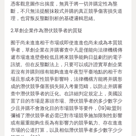
憑客觀意圖作出揣度，無異于將一切并購定性為壟
斷，不只無法提醒抹殺式并購的真正競爭傷害損失道
理，也背叛反壟斷剖析的基礎邏輯思緒。
2.草創企業作為潛伏競爭者的質疑
囿于尚未進進相干市場或即使進進也尚未成為本質競
爭者，草創企業在并購審查中凡是僅能向法律機構傳
遞市場進進壁壘較低且將來競爭能夠日益劇烈的電子
訊號。但在反壟斷法上，只要可以或許證實草創企業
若沒有并購則很有能夠進進年夜型平臺地點的相干市
場且形成本質性競爭影響時，法律機構方能將并購形
成的潛伏競爭傷害損失歸入考量范疇，以防止并購審
查中潛伏競爭者的泛化。在詳細判定規定上，美國設
置了目的市場是寡頭市場、潛伏競爭者的多少數字少
少且并購不會激化目的市場競爭等要件，(19)歐盟則
彌補了潛伏競爭者必需已對市場競爭施加限制性影響
或有嚴重能夠生長為有影響力的競爭氣力、存在進進
市場的公道打算，以及相似潛伏競爭者多少數字少少