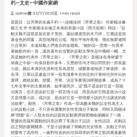
朽–文史–中國作家網
admin
03/17/2025
1 min read
原題目：以芳華的名義不朽——談楊沫與《芳華之歌》 作家楊沫像
楊之光 作 作家楊沫在修正本身的長篇小說《西方欲曉》時說：“反
動文藝不該當是裝在套子里的、凝結僵逝世的木乃伊，它應該是鼓
著金色的同黨，高窪地飛在云端、飛在平地年夜海、飛在無窮遼闊
六合里的、永遠鼓勵人們進步的金翅鳥。”她的這一思惟一向貫串
著她創作的一直，讓其著作在浩繁的反動文學作品中獨樹一幟，尤
其是她的代表作《芳華之歌》。 《芳華之歌》是楊沫在身材處于
病痛之中卻一向保持創作多年，又歷經坎坷才得以問世的一部長篇
小說。她以本身的生涯和生長為原型，描聚會場地述了林道靜、余
永澤、江華以及盧嘉川等一批常識青年在特定的汗青時代所作出的
選擇，繚繞反動、戀愛、芳華、決定等要害詞睜開故事，成為了十
七年文學中的主要經典。如李揚所評，這“既不是由於它是一部政
治寓言，也不是由於它是一部言情小說，而是由於它既是政治小說
又是情愛小說，或許說，是由於它是一部情愛小說的方法講述的政
治故事”。顯然，《芳華之歌》作為一部為數未幾的以女性為主人
公的反動小說，不只具有濃重的女性常識分子氣味，同時又因楊沫
將“戀愛”這一人類永恒的話題與反動選擇慎密聯絡接觸在了一路，
豐盛的意蘊和靈動的詩意詮釋了常識分子話語、女性話語、反動話
語之間的復雜關系，于是小說衝破了簡略的兒女情長，反動之中的
戀愛有了高尚性，一曲對性命的向往與尋求的芳華之歌回應著豪情