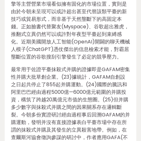
擎等主營營業市場看似擁有固化的市場位置，實則是
由於今朝未呈現可以或許超出甚至代替該類平臺的新
技巧或貿易形式，而非基于天然壟斷下的高固定本
錢。正如臉書代替聚友(Myspace)、谷歌超出雅虎，
推翻式立異仍然可以或許對年夜型平臺起到束縛感
化。近期美國開放人工智能(OpenAI)開闢的聊天機械
人模子(ChatGPT)憑仗傑出的信息檢索才能，對霸居
壟斷位置的谷歌搜刮引擎發生了必定的競爭壓力。
最常用于佐證平臺抹殺式并購的證據即是GAFAM密集
性并購大批草創企業。(23)據統計，GAFAM自創設
之日起共停止了855起并購運動。(24)國際的騰訊和
阿里巴巴經由過程5000億—6000億元範圍的并購投
資，構筑了跨越20萬億元市值的生態圈。(25)但并購
多少數字與抹殺式并購之間的因果關系存在邏輯斷
裂。今朝多份實證研討經由過程事后回溯GAFAM的并
購運動，發明并沒有直接證據表白平臺市場中存在所
謂的抹殺式并購及其發生的立異殺害地帶。例如，在
查爾斯河協會徵詢參謀的研討中，作者應用GAFA(不