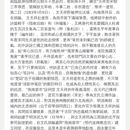
面臨親身招降的元朝天子忽必烈，他長揖不拜，婉言“天祥受宋朝
三帝厚恩，號稱狀元宰相，今事二姓，非所愿也”，惟求一逝世。
第二日（1283年1月9日），文天祥即被押往法場，向南再拜后，自
在捐軀。 文天祥赴逝世，為燕市留下滿城筆墨。他將獄中創作的
詩篇輯于《指南后錄》和《吟嘯集》，又將唐代有名愛國詩人杜甫
的五言詩文集為二百首盡句（即《集杜詩》），還將生平年夜事自
陳于《編年錄》。這些和貳心意相通的文字，字字血淚，飽含著與
年夜宋同生共逝世的壯志情懷，更有“筆所未到氣已吞”的磅礴文
氣。此中訴說亡國之痛和思鄉之情的詩句，很不難激發后人的共
識，如“有心扶日月，有力報乾坤”“萬里青山兩鬢華，老臣無國又
無家”“素琴弦已盡，不停是南音”，也有部門詩文重在抒發心志，
如大方斐然的《邪氣歌》，將其心坎的浩然邪氣暢快淋漓地表示出
來。至于“只要南冠在，何妨是丈夫”“已矣已矣尚何道，猶有六合
知吾心”等詩句，以及“而今而后，庶幾無愧”的盡命辭，更吐露
出“楚囚”忠于祖國的無窮情思。文天祥逝世生之際的翰墨，不只幫
他渡過“清影伴孤臣”的艱巨時日，也成為后人體悟其心、稱贊其志
的佐證。 “燕南柴市”設祠堂 文天祥的年夜義凜然，在元代已獲得
愛崇。最凸起的例子，是官方纂修的《宋史》專為文氏立傳作論，
盛贊其才識和人品，對其捨身殉難的精力尤為推許。明清兩朝，京
城內的文丞相祠（位于府學胡同西口）更化作官方祭奠文天祥的福
地，其間俎豆馨噴鼻，見證著“千古臣”的忠義精力無窮延續。 文丞
相祠始建于明洪武九年（1376年），與文天祥同為江西籍的北平按
察司副使劉崧，在文氏捐軀處即“燕南柴市”（明代改稱教忠坊）建
立祠堂，并泥像留念。這里本是年夜興縣學地點地，因永樂元年