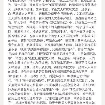
行方面的成績，批准將其“升袝學宮”，使之正式躋身于孔廟圣賢之
列。這一舉動，迎來寬大儒士的認同和贊揚。晚清儒將曾國藩就誇
大，政事原與德性、文學兼重，宋臣文天祥從祀文廟，足以表
白“圣朝教忠之至意”。 宋相風骨傳至今 明清時代，文丞相祠成為
士人競相拜見的圣地，在京城的人文崇奉邦畿上一直占據著高尚位
置。明人劉侗、于奕正合撰的《帝京景物略》中，記錄有二十余首
留念性詩文。跟隨燕王朱棣北上的高僧道衍禪師，作詩“凜冽宋奸
臣，赫赫元世祖。冷遇各有道，聲光照千古”。曾于永樂朝擔負內
閣首輔的胡廣，也在五言長詩中回想了文天祥鞠旅勤王又取義成仁
的平生，感歎“煌煌忠節傳，有讀必沾巾”，盼望其人其事成為世人
遵守的典范。明朝理學家、河東學派開創人薛瑄，訴盡文天祥的艱
危不易，嘆息“悠悠舊事都如夢，只要孤忠照古今”。有著“二泉師
長教師”雅稱的邵寶，則揮筆寫下“清風又讀奸臣傳，白日如聞邪氣
歌”，懷念以身“逝世社稷”的文天祥。 待至清朝，時移勢易，人們
悼念文天祥的方法也加倍多樣。除了憑吊祠廟外，還留下很多詠文
天祥遺硯、遺像、遺琴以及寶劍、鐵如意等的文字，詮釋宋人最后
的風骨。清代學者沈廷芳目擊祠內丞相冠服泥像后感念不已，寫
就“邪氣江山壯，赤忱日月光。后賢多感企，瞻慕教忠坊”的詩
句。“奇才”汪中書寫的楹聯，即“邪氣識孤忠無愧赤忱昭日月，法
天掄對策長榮青史壯乾坤”，久長吊掛于祠堂享堂之外。首創浙西
詞派的朱彝尊為文氏遺硯“玉帶生”作歌，此中“俾汝留傳六合間，
忠魂墨氣常凝集”，將后學睹物思人的情感訴說到極致。精于戲曲
的蔣士銓為文氏遺琴作詩，以“泰初遺音存邪氣，壞漆長留丞相
字”，吟誦文天祥的浩然邪氣。海豐吳氏后人吳重熹則為文氏鐵如