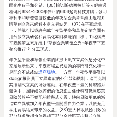
圍化生孩子和分銷。(36)帕諾斯·德西拉斯等人經由過
程研討1984-2000年停止的6106起高科技并購，發明
專利率和研發強度較低的年夜型企業常常經由過程并
購草創企業來緩解本身立異缺乏。(37)在平臺語境
下，并購可以或許完成年夜型平臺和草創企業之間有
用分派立異研發和貿易化本能機能的目標，由此構成
平臺經濟立異系統中“草創企業研發立異+年夜型平臺
整合推行”的分工形式。
年夜型平臺和草創企業的比擬上風在立異休息分化中
充足展示出來，平臺市場立異運動的專門研究化和一
起配合不成或缺
講座場地
。一方面，年夜型平臺難以
design權衡員工立異進獻的外部鼓勵機制，進而克制
其推翻式立異的研發運動。在年夜型平臺的科層體系
體例中，團隊績效評價的信息歪曲促使科研職員廢棄
風險與報答不婚配的推翻式立異，轉向風險更低的漸
進式立異或加入年夜型平臺開辦自力企業，以便充足
享用貿易結果帶來的收益。(38)宏大掉敗風險引致的
部分好處受損也使得相干部分全體廢棄推翻式立異。