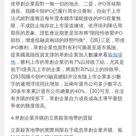
使草創企業面對一無一切的地步。二是，IPO等候期
過長。我國今朝IPO已履行周全注冊制，但由于上市
法式絕對復雜且每年度本錢市場能接收的IPO容量無
限，不成防止地存在上市渠道擁堵、依序排列隊伍周
期長的景象。證監會近期更是宣布將“階段性收緊IPO
節拍，增進投融資兩頭的靜態均衡”。(28)三是，即使
IPO勝利，草創企業也面對有利可圖甚至退市風險。
從美國風險投資支撐的草創企業加入數據來看
瑜伽場
地
，勝利上市的草創企業仍有7%以掉敗了結，尤其是
低于1億美元上市的企業，將面對30%以上的掉敗率。
(29)我國今朝IPO融資總額并沒有隨上市企業多少數
字的遞增浮現同比增加，近兩年退市公司多少數字占
30多年來累計退市公司總量的40%。(30)可見，在沒
有并購的情形下，草創企業自力成長成為主導平臺競
爭者的難度很高。
4.草創企業并購的立異殺害地帶的質疑
立異殺害地帶的實際局限在于疏忽草創企業并購、風