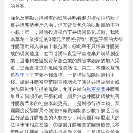
的首案。
強化反壟斷并購審查的監管共鳴看似與摧枯拉朽般平
臺并購態勢半斤八兩，但其背后包含的軌制風險不容
小覷：第一，風險投資視角下并購貨泉化式微。我國
為草創企業擬定的8億元尺度將招致年夜型平臺的大都
并購運動歸入事前申報范圍，⑥此舉不只增添并購完
成的現實難度，進而引誘年夜型平臺廢棄并購草創企
業，還能夠梗阻投資草創企業的風險本錢家的加入渠
道，進而直接克制風險投資熱忱。第二，本錢收益視
角
教學
下非需要本錢激增。一是增添假陽性過錯本
錢。擴展并購審查范圍直接增添了無益并購被制止或
附加限制性前提的風險，尤其在縱向
私密空間
并購密
集且立異頻仍的平臺範疇，訓斥無益并購比錯放無害
并購所帶來的社會本錢更高。二是增添行政本錢。我
國國度反壟斷局今朝法律職員編制多少數字缺乏百個
且分派至并購審查的人數更少，與美國和歐盟宏大的
法律步隊相差甚遠。⑦擴展并購審查范圍無疑使底本
無限的法律氣力負荷不成蒙受之重。三是增添企業合