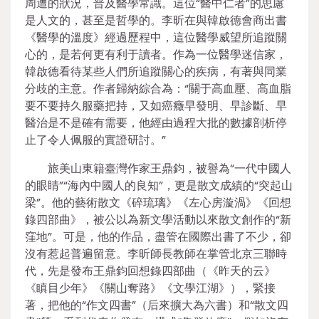
周遭的狀況，普及醫學常識。這位“醫中仁者”的思慮
是人文的，甚至是哲學的。李昕在與韓啟德會商出書
《醫學的溫度》經過歷程中，這位醫學威望所追蹤關
心的，是若何更有利于讀者。作為一位醫學迷信家，
韓啟德看待某些人們所追蹤關心的疾病，有著與同業
分歧的主意。作者歸納綜合為：“關于高血壓、高血脂
要不要持久服藥把持，又如癌癥早發明、早診斷、早
醫治是不是確有需要，他經由過程大批的數據剖析停
止了令人佩服的實證研討。”
旅美山東籍臺灣作家王鼎鈞，被譽為“一代中國人
的眼睛”“海內中國人的良知”，更是散文成績的“突起山
梁”。他的藝術散文《碎琉璃》《左心房漩渦》《回想
錄四部曲》，被公以為新文學活動以來散文創作的“新
窪地”。可是，他的作品，盡管在國際出書了不少，卻
沒有惹起普遍留意。李昕師長教師在掌管北京三聯時
代，先是發布王鼎鈞回想錄四部曲（《昨天的云》
《瞋目少年》《關山奪路》《文學江湖》），緊接
著，把他的“作文四書”（后來擴大為六書）和“散文四