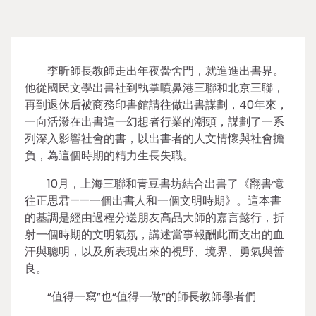
李昕師長教師走出年夜黌舍門，就進進出書界。
他從國民文學出書社到執掌噴鼻港三聯和北京三聯，
再到退休后被商務印書館請往做出書謀劃，40年來，
一向活潑在出書這一幻想者行業的潮頭，謀劃了一系
列深入影響社會的書，以出書者的人文情懷與社會擔
負，為這個時期的精力生長失職。
10月，上海三聯和青豆書坊結合出書了《翻書憶
往正思君——一個出書人和一個文明時期》。這本書
的基調是經由過程分送朋友高品大師的嘉言懿行，折
射一個時期的文明氣氛，講述當事報酬此而支出的血
汗與聰明，以及所表現出來的視野、境界、勇氣與善
良。
“值得一寫”也“值得一做”的師長教師學者們