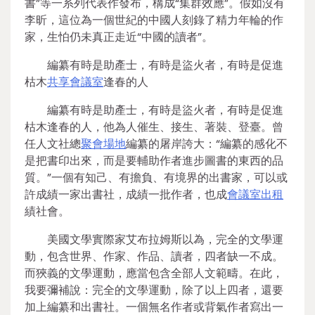
書”等一系列代表作發布，構成“集群效應”。假如沒有
李昕，這位為一個世紀的中國人刻錄了精力年輪的作
家，生怕仍未真正走近“中國的讀者”。
編纂有時是助產士，有時是盜火者，有時是促進
枯木
共享會議室
逢春的人
編纂有時是助產士，有時是盜火者，有時是促進
枯木逢春的人，他為人催生、接生、著裝、登臺。曾
任人文社總
聚會場地
編纂的屠岸誇大：“編纂的感化不
是把書印出來，而是要輔助作者進步圖書的東西的品
質。”一個有知己、有擔負、有境界的出書家，可以或
許成績一家出書社，成績一批作者，也成
會議室出租
績社會。
美國文學實際家艾布拉姆斯以為，完全的文學運
動，包含世界、作家、作品、讀者，四者缺一不成。
而狹義的文學運動，應當包含全部人文範疇。在此，
我要彌補說：完全的文學運動，除了以上四者，還要
加上編纂和出書社。一個無名作者或背氣作者寫出一