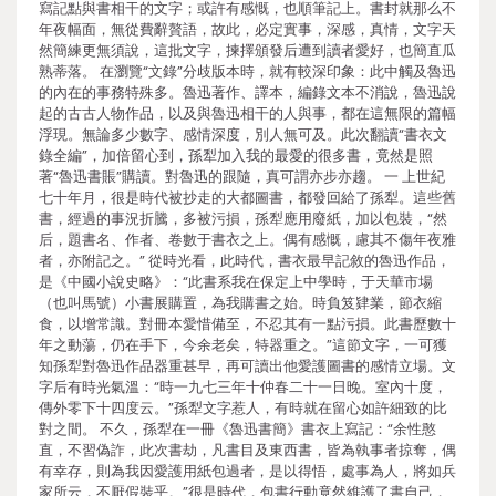
寫記點與書相干的文字；或許有感慨，也順筆記上。書封就那么不
年夜幅面，無從費辭贅語，故此，必定實事，深感，真情，文字天
然簡練更無須說，這批文字，揀擇頒發后遭到讀者愛好，也簡直瓜
熟蒂落。 在瀏覽“文錄”分歧版本時，就有較深印象：此中觸及魯迅
的內在的事務特殊多。魯迅著作、譯本，編錄文本不消說，魯迅說
起的古古人物作品，以及與魯迅相干的人與事，都在這無限的篇幅
浮現。無論多少數字、感情深度，別人無可及。此次翻讀“書衣文
錄全編”，加倍留心到，孫犁加入我的最愛的很多書，竟然是照
著“魯迅書賬”購讀。對魯迅的跟隨，真可謂亦步亦趨。 一 上世紀
七十年月，很是時代被抄走的大都圖書，都發回給了孫犁。這些舊
書，經過的事況折騰，多被污損，孫犁應用廢紙，加以包裝，“然
后，題書名、作者、卷數于書衣之上。偶有感慨，慮其不傷年夜雅
者，亦附記之。” 從時光看，此時代，書衣最早記敘的魯迅作品，
是《中國小說史略》：“此書系我在保定上中學時，于天華市場
（也叫馬號）小書展購置，為我購書之始。時負笈肄業，節衣縮
食，以增常識。對冊本愛惜備至，不忍其有一點污損。此書歷數十
年之動蕩，仍在手下，今余老矣，特器重之。”這節文字，一可獲
知孫犁對魯迅作品器重甚早，再可讀出他愛護圖書的感情立場。文
字后有時光氣溫：“時一九七三年十仲春二十一日晚。室內十度，
傳外零下十四度云。”孫犁文字惹人，有時就在留心如許細致的比
對之間。 不久，孫犁在一冊《魯迅書簡》書衣上寫記：“余性憨
直，不習偽詐，此次書劫，凡書目及東西書，皆為執事者掠奪，偶
有幸存，則為我因愛護用紙包過者，是以得悟，處事為人，將如兵
家所云，不厭假裝乎。”很是時代，包書行動竟然維護了書自己，