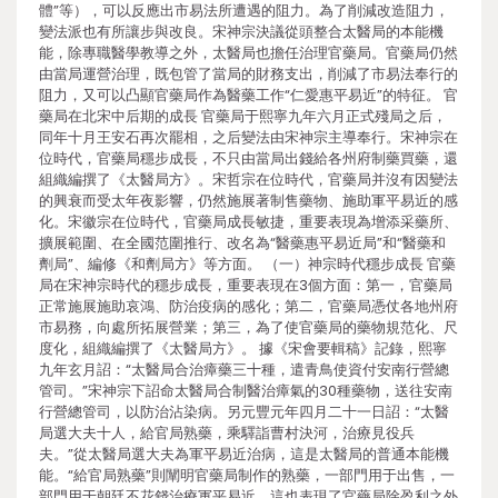
體”等），可以反應出市易法所遭遇的阻力。為了削減改造阻力，
變法派也有所讓步與改良。宋神宗決議從頭整合太醫局的本能機
能，除專職醫學教導之外，太醫局也擔任治理官藥局。官藥局仍然
由當局運營治理，既包管了當局的財務支出，削減了市易法奉行的
阻力，又可以凸顯官藥局作為醫藥工作“仁愛惠平易近”的特征。 官
藥局在北宋中后期的成長 官藥局于熙寧九年六月正式殘局之后，
同年十月王安石再次罷相，之后變法由宋神宗主導奉行。宋神宗在
位時代，官藥局穩步成長，不只由當局出錢給各州府制藥買藥，還
組織編撰了《太醫局方》。宋哲宗在位時代，官藥局并沒有因變法
的興衰而受太年夜影響，仍然施展著制售藥物、施助軍平易近的感
化。宋徽宗在位時代，官藥局成長敏捷，重要表現為增添采藥所、
擴展範圍、在全國范圍推行、改名為“醫藥惠平易近局”和“醫藥和
劑局”、編修《和劑局方》等方面。 （一）神宗時代穩步成長 官藥
局在宋神宗時代的穩步成長，重要表現在3個方面：第一，官藥局
正常施展施助哀鴻、防治疫病的感化；第二，官藥局憑仗各地州府
市易務，向處所拓展營業；第三，為了使官藥局的藥物規范化、尺
度化，組織編撰了《太醫局方》。 據《宋會要輯稿》記錄，熙寧
九年玄月詔：“太醫局合治瘴藥三十種，遣青鳥使資付安南行營總
管司。”宋神宗下詔命太醫局合制醫治瘴氣的30種藥物，送往安南
行營總管司，以防治沾染病。另元豐元年四月二十一日詔：“太醫
局選大夫十人，給官局熟藥，乘驛詣曹村決河，治療見役兵
夫。”從太醫局選大夫為軍平易近治病，這是太醫局的普通本能機
能。“給官局熟藥”則闡明官藥局制作的熟藥，一部門用于出售，一
部門用于朝廷不花錢治療軍平易近，這也表現了官藥局除盈利之外