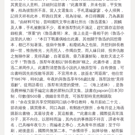
其實是出人意料。詳細到這部書：“此書厚重，并未包裝，平安無
事，殆為彼類所不喜。當人文選集出，手札選編寥寥，令人掃興，
記得天祥有此本，即跑往買來，視為珍秘。本日得團圓，乃為裹新
裝。”由材料可知，昔時國民文學出書社所出《魯迅選集》，因觸
及人事，手札被刪落不少。看來孫犁對此不滿足，趕忙購存這部收
錄較廣、“厚重”的《魯迅書簡》來。 接上去是一冊相干的《魯迅小
說里的人物》：“本日下戰書偶檢出此書。其他關于魯迅的回想冊
本，都已不知著落。值病中無事，粘廢紙為之包裝。并想到師長教
師一世，惟熱惟光，光亮照人，作燭自焚。而人緣日婦、投奔仇敵
之無聊作家，竟得高齡，自署遐壽。毋乃寡廉鮮恥，敢欺天道之不
公乎！”對魯迅，孫犁年夜都以“師長教師”稱之。此書作者，是魯
迅二弟周作人。此書對清楚魯迅小說的人物原型等，自有價值，可
出書時因先前投敵等原因，不宜用本名，故簽名“周遐壽”。他往世
于1967年，時82歲。年夜約與魯迅享年56歲比擬，孫犁說他“竟得
遐齡”。從用語看往，孫犁有清楚的愛憎。 二 《海上述林》，是魯
迅費神極力親手編定出書的瞿秋白譯文集。該書在japan(日本)印
制，印數僅500冊，價錢非常昂貴。可孫犁那時竟然郵購取
得：“余在安新共享空間縣同口鎮小學任教時，每月薪給二十元，
節衣縮食，購買冊本。同口為鎮，有郵政代辦所，余每月從上海函
購新出書物，其最珍貴者，莫這般書。”“此書出書，國際提高常識
分子，莫不向往。以那時而論，其內在的事務固不待言，譯者年夜
名，已具極年夜引力；而編者之專心，尤為青年所感謝；至于印
刷，絕後盡后，國際尚無第二本。”“余獲得手，如捧珍物，秘而躲