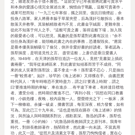
之，雖老友亦吝于借不雅也。” 這節文字已年夜致將此書可貴水平
和本身的愛護心境完全展述出來，惋惜由于戰亂，這般可貴著作，
成果可想而知：“一九三七年寒假，攜之回里。值抗日狼煙起，余
投身八路軍。家人將冊本躲于草屋夾壁，后為漢奸引敵拆出，冊本
散落天井教學。其裝幀精致者均不見，此書金字絨面，更難幸脫，
從此不知落于何人之手。”這般可貴之書，落得這般下場，加入我
的最愛者心境，可以想見。風趣的是孫犁還對此書有設法：“余不
信任身為漢奸者，能領略此書之內在的事務，恐遭裂毀矣。”應當
是冊本優美裝幀吸引了偷兒，倒并非愛好書的好讀者。筆者認為，
孫犁揣度，是明道見性之言。 盡管這般，上蒼仍是垂注愛書人
的。1949年，在天津的孫犁往造訪一位友人，竟然“見書架上插此
書兩冊”。“我等從束縛區來，對此書皆知傾慕而苦于不成得。”同
來的友人笑著對孫犁說，還不拿走一本！孫犁還不忍心，只是抽出
一冊“較舊者”。如許，珍罕的《海上述林》又得獲在手。 由書思實
時代與人：“青年時唯恐不實時盡力，謂之曰‘要遇上時期’，謂之
曰‘要推進時期的車輪’。車在進步……有半途下車者，有終達目標地
者。遭受分歧，然時期仍奮進不已。”再到小我：“回想在同口教書
時，小鎮危樓，夜晚，校內寂無一人。螢螢燈光之下：一板床，床
下一柳條箱。余據一破桌，攤書苦讀，每至深夜，精力發奮，如有
可為。至此已三十九年矣。”這也是他現在購存《海上述林》的情
況，與所論人與時期關系對比，感歎甚深。 魯迅的譯本，孫犁也
重視。一冊《小約翰》：“此魯迅師長教師譯文之原刊本。我青年
時代，對師長教師著作，熱鬧尋求，然此書一向未讀。不當真用
功，此又一證。”從照片及清素文字看，孫犁乃恂恂儒者，實在心