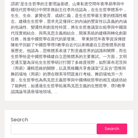
謂易”是生生哲學的主要理論基礎。山東私密空間年夜學易學與中
國現代哲學研討中間常務副主任李尚信認為，在生生哲學體系中，
生生、生命、參贊化育、成績仁義，是生生哲學最主要的標識性概
念。建構生生哲學，需求充足懂得仁的內涵的豐富性以及義的內涵
的包涵性、變通性和創造性特質，將生生哲會議室出租學與中國當
代現實相結合、與馬克思主義相結合，開展系統的建構與轉化創新
任務，推進中國哲學在當代的新發展。 華東師范年夜學資深傳授
陳衛平回顧了中國哲學1對1教學自近代以來構建自立思惟體系的發
展歷史。他認為，思惟體系表達了對意義世界的認識和闡釋，而生
生哲學恰是中國哲學構建自立思惟體系的主要嘗試。一方面，文明
交通互鑒為深化生生哲學研討打開了多維度視野，如對萊布尼茨與
《周易》邏輯思維的關聯，以及黑格爾共享會議室“正反合”思惟與
舞蹈場地《周易》的潛在聯系等問題進行考核。舞蹈場地另一方
面，生生哲學也為馬克思主義哲學與中國傳統哲學的相互成績供給
了能夠性，如通過生生哲學拓展馬克思主義的生態哲學、1對1教學
認識論等講座場地領域。…
Search
Search