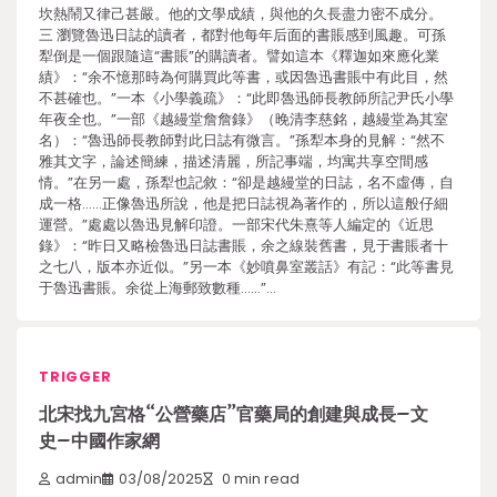
坎熱鬧又律己甚嚴。他的文學成績，與他的久長盡力密不成分。
三 瀏覽魯迅日誌的讀者，都對他每年后面的書賬感到風趣。可孫
犁倒是一個跟隨這“書賬”的購讀者。譬如這本《釋迦如來應化業
績》：“余不憶那時為何購買此等書，或因魯迅書賬中有此目，然
不甚確也。”一本《小學義疏》：“此即魯迅師長教師所記尹氏小學
年夜全也。”一部《越縵堂詹詹錄》（晚清李慈銘，越縵堂為其室
名）：“魯迅師長教師對此日誌有微言。”孫犁本身的見解：“然不
雅其文字，論述簡練，描述清麗，所記事端，均寓共享空間感
情。”在另一處，孫犁也記敘：“卻是越縵堂的日誌，名不虛傳，自
成一格……正像魯迅所說，他是把日誌視為著作的，所以這般仔細
運營。”處處以魯迅見解印證。一部宋代朱熹等人編定的《近思
錄》：“昨日又略檢魯迅日誌書賬，余之線裝舊書，見于書賬者十
之七八，版本亦近似。”另一本《妙噴鼻室叢話》有記：“此等書見
于魯迅書賬。余從上海郵致數種……”…
TRIGGER
北宋找九宮格“公營藥店”官藥局的創建與成長–文
史–中國作家網
admin
03/08/2025
0 min read