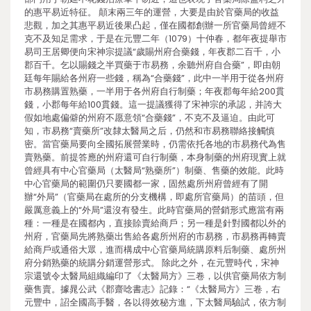
的惠平易近特征。 顛末兩三年的運營，大要是由於官藥局的收益
悲觀，加之其惠平易近後果凸起，僅在國都創辦一所官藥局曾經不
克不及知足需求，于是在元豐二年（1079）十仲春，都年夜提舉市
易司王居卿便向宋神宗提議“歲賜州府合藥錢，年夜郡二百千，小
郡百千。乞以賜錢之半買藥于市易務，余聽州府自合藥”，即由朝
廷每年賜給各州府一些錢，稱為“合藥錢”，此中一半用于從各州府
市易務購置熟藥，一半用于各州府自行制藥；年夜郡每年給200貫
錢，小郡每年給100貫錢。這一提議獲得了宋神宗的承認，并誇大
假如地處偏僻的州府不愿意領“合藥錢”，不克不及逼迫。由此可
知，市易務“賣藥所”改隸太醫局之后，仍然和市易務聯絡接觸慎
密。當官藥局要向全國拓展營業時，仍需依托各地的市易務代為售
賣熟藥。前提答應的州府還可自行制藥，本身制藥的州府現實上就
曾經具有中心官藥局（太醫局“熟藥所”）制藥、售藥的效能。此時
中心官藥局的範圍仍只要國都一家，固然處所州府曾經有了開
辦“外局”（官藥局在處所的分支機構，即處所官藥局）的苗頭，但
嚴厲意義上的“外局”還沒有發生。此時官藥局的營銷形式應當有兩
種：一種是在國都內，直接賒賣給商戶；另一種是針對國都以外的
州府，官藥局先將熟藥出售給各處所州府的市易務，市易務再轉賣
給商戶或通俗大眾，進而構成中心官藥局統購原料后制藥、處所州
府分銷熟藥的統購分銷運營形式。 除此之外，在元豐時代，宋神
宗還號令太醫局組織編印了《太醫局方》三卷，以供官藥局依方制
藥售賣。據晁公武《郡齋唸書志》記錄：“《太醫局方》三卷，右
元豐中，詔全國高手醫，各以得效秘方進，下太醫局驗試，依方制