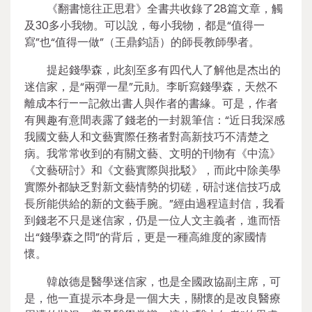
《翻書憶往正思君》全書共收錄了28篇文章，觸
及30多小我物。可以說，每小我物，都是“值得一
寫”也“值得一做”（王鼎鈞語）的師長教師學者。
提起錢學森，此刻至多有四代人了解他是杰出的
迷信家，是“兩彈一星”元勛。李昕寫錢學森，天然不
離成本行——記敘出書人與作者的書緣。可是，作者
有興趣有意間表露了錢老的一封親筆信：“近日我深感
我國文藝人和文藝實際任務者對高新技巧不清楚之
病。我常常收到的有關文藝、文明的刊物有《中流》
《文藝研討》和《文藝實際與批駁》，而此中除美學
實際外都缺乏對新文藝情勢的切磋，研討迷信技巧成
長所能供給的新的文藝手腕。”經由過程這封信，我看
到錢老不只是迷信家，仍是一位人文主義者，進而悟
出“錢學森之問”的背后，更是一種高維度的家國情
懷。
韓啟德是醫學迷信家，也是全國政協副主席，可
是，他一直提示本身是一個大夫，關懷的是改良醫療