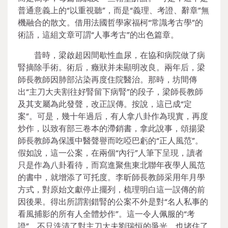
普通意義上的“以重視聽”，而是“義理、考證、辭章”無
機融合的散文。借用法國哲學家福柯“常識考古學”的
術語，這組文章可謂“人事考古”的出色篇章。
昔時，梁啟超因間歇性血尿，在協和病院做了病
腎摘除手術。術后，癥狀并未顯明改良。兩年后，梁
師長教師因肺部沾染再度住院醫治。那時，坊間傳
出“主刀大夫割往好腎留下病腎”的段子，梁師長教師
及其支屬為此發聲，改正誤傳。按說，這已成“定
案”。可是，幾十年過后，有人拿八卦作為現實，再度
炒作，以致有部三卷本的滯銷書，拿此說事，頌揚梁
師長教師為保護中醫聲譽而吃啞巴虧的“正人風范”。
假如說，這一公案，在兩個“內行”人筆下呈現，讀者
只是作為八卦看待，而寫進聚焦東北聯年夜學人風范
的書中，就增添了可托度。李昕師長教師采用年月學
方式，對原始文獻停止擺列，梳理明白這一誤傳的前
因後果。得出所謂割錯腎的公案不外是對“名人私事的
看風捕影的所有人全體炒作”。這一令人佩服的“考
證”，不只洗清了對主刀大夫劉瑞恒的爭光，也堵住了