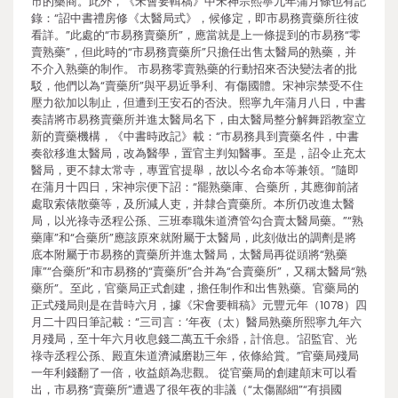
市的藥商。此外，《宋會要輯稿》中宋神宗熙寧九年蒲月條也有記
錄：“詔中書禮房修《太醫局式》，候修定，即市易務賣藥所往彼
看詳。”此處的“市易務賣藥所”，應當就是上一條提到的市易務“零
賣熟藥”，但此時的“市易務賣藥所”只擔任出售太醫局的熟藥，并
不介入熟藥的制作。 市易務零賣熟藥的行動招來否決變法者的批
駁，他們以為“賣藥所”與平易近爭利、有傷國體。宋神宗禁受不住
壓力欲加以制止，但遭到王安石的否決。熙寧九年蒲月八日，中書
奏請將市易務賣藥所并進太醫局名下，由太醫局整分解舞蹈教室立
新的賣藥機構，《中書時政記》載：“市易務具到賣藥名件，中書
奏欲移進太醫局，改為醫學，置官主判知醫事。至是，詔令止充太
醫局，更不隸太常寺，專置官提舉，故以今名命本等兼領。”隨即
在蒲月十四日，宋神宗便下詔：“罷熟藥庫、合藥所，其應御前諸
處取索俵散藥等，及所減人吏，并隸合賣藥所。本所仍改進太醫
局，以光祿寺丞程公孫、三班奉職朱道濟管勾合賣太醫局藥。”“熟
藥庫”和“合藥所”應該原來就附屬于太醫局，此刻做出的調劑是將
底本附屬于市易務的賣藥所并進太醫局，太醫局再從頭將“熟藥
庫”“合藥所”和市易務的“賣藥所”合并為“合賣藥所”，又稱太醫局“熟
藥所”。至此，官藥局正式創建，擔任制作和出售熟藥。官藥局的
正式殘局則是在昔時六月，據《宋會要輯稿》元豐元年（1078）四
月二十四日筆記載：“三司言：‘年夜（太）醫局熟藥所熙寧九年六
月殘局，至十年六月收息錢二萬五千余緡，計倍息。’詔監官、光
祿寺丞程公孫、殿直朱道濟減磨勘三年，依條給賞。”官藥局殘局
一年利錢翻了一倍，收益頗為悲觀。 從官藥局的創建顛末可以看
出，市易務“賣藥所”遭遇了很年夜的非議（“太傷鄙細”“有損國