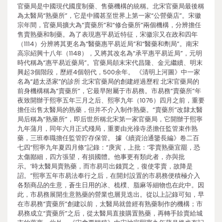
官藥局是中國現代國度制藥、售藥機構的統稱。北宋官藥局最後稱
為太醫局“熟藥所”，它是中國甚至世界上第一家“公營藥店”。宋徽
宗年間，官藥局擴大為“賣藥所”和“修合藥所”兩個機構，分辨擔任
售賣熟藥和制藥。為了表現惠平易近特征，宋徽宗又在政和四年
（1114）分辨將其更名為“醫藥惠平易近局”和“醫藥和劑局”。南宋
高宗紹興十八年（1148），又將其改名為“承平惠平易近局”，元明
時代稱為“惠平易近藥局”。官藥局顛末宋代昌隆、金元繼續、明末
興起3個階段，歷經4個朝代，500余年。 《清明上河圖》中一家
名為“趙太丞家”的診所 北宋官藥局的創建經過歷程 北宋官藥局的
前身機構稱為“賣藥所”，它最早附屬于市易務。市易務“賣藥所”年
夜致開辦于熙寧五年三月之后、熙寧九年（1076）四月之前，重要
擔任出售太醫局的熟藥，但并不介入制作熟藥。“賣藥所”改隸太醫
局后稱為“熟藥所”，即后世所稱北宋第一家官藥局，它開辦于熙寧
九年蒲月，同年六月正式殘局，重要由光祿寺丞擔任監管束作熟
藥，三班奉職擔任監管貯存保管。 據《續資治通鑒長編》卷二百
七四“熙寧九年夏四月條”記錄：“庚寅，上批：‘零賣熟藥宜罷，恐
太傷鄙細，四方張望，有損國體。他事更有類此者，亦與批
示。’時太醫局賣熟藥，而市易司出錢買之，復使零賣，故降是
詔。”熙寧五年市易法奉行之后，在開封設置的市易務便積極介入
各類商品的生意，蒼生日用的冰、梳樸、脂麻等細物也在此中。因
此，市易務展開生意熟藥的營業也層見迭出。從以上記錄可知，早
在市易務“賣藥所”創建以前，太醫局就曾經有熟藥制作的機構；市
易務成立“賣藥所”之后，從太醫局直接購置熟藥，再轉手賒賣給城