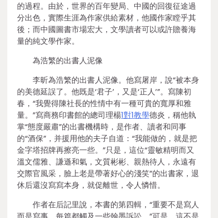
的過程。由於，世界的百年變局、中國的回復征途過
分出色，實際生涯為作家供給素材，他國作家瞠乎其
後；而中國圖書市場宏大，文學讀者可以或許贍養海
量的純文學作家。
為浩繁的出書人泥像
李昕為浩繁的出書人泥像。他寫屠岸，說“被本身
的美德延誤了。他既是‘君子’，又是‘正人’”。寫陳初
春，“我覺得陳社長的性情中有一種可貴的寬厚和雅
量。”寫商務印書館的總司理楊
1對1教學
德炎，稱他執
掌“態度嚴肅”的出書機構時，是作者、讀者和同事
的“酒保”，并援用他的夫子自道：“我能做的，就是把
金字塔招牌再擦亮一些。”只是，這位“靈敏精明而又
溫文儒雅、謙遜和氣，文質彬彬、親熱待人，永遠有
交際官風采，臉上老是帶著好心的淺笑”的出書家，退
休后還沒寫寫本身，就促離世，令人憐惜。
作者在后記里說，本書的第四輯，“重要不是寫人
而是寫事，每篇都觸及一些翰墨訴訟。”可是，這不是