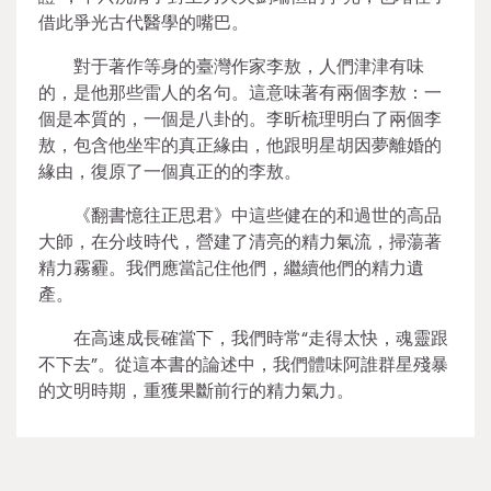
借此爭光古代醫學的嘴巴。
對于著作等身的臺灣作家李敖，人們津津有味
的，是他那些雷人的名句。這意味著有兩個李敖：一
個是本質的，一個是八卦的。李昕梳理明白了兩個李
敖，包含他坐牢的真正緣由，他跟明星胡因夢離婚的
緣由，復原了一個真正的的李敖。
《翻書憶往正思君》中這些健在的和過世的高品
大師，在分歧時代，營建了清亮的精力氣流，掃蕩著
精力霧霾。我們應當記住他們，繼續他們的精力遺
產。
在高速成長確當下，我們時常“走得太快，魂靈跟
不下去”。從這本書的論述中，我們體味阿誰群星殘暴
的文明時期，重獲果斷前行的精力氣力。