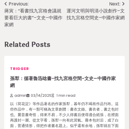
Post
Previous:
Next:
蔣寅：“看書找九宮格會議就
運河文明與明清小說創作–文
navigation
要看巨大的書”–文史–中國作
找九宮格空間史–中國作家網
家網
Related Posts
TRIGGER
孫犁：循著魯迅唸書-找九宮格空間-文史–中國作家
網
admin
03/14/2025
1 min read
以《荷花淀》等作品著名的作家孫犁，暮年仍不竭有作品刊布。這
些作品中，有一類可稱為文章創體：書衣文錄。書衣者，書之包封
也。曩昔書奇怪，得來不易，不少人得書后便尋適合紙張，在裡面
再護封一層。從文字看，孫犁一向有此習氣。冊本包封后，成了白
面，普通情形，得把作者書名題上。似乎還有余地，孫犁就在下面