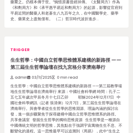
藥鬻之。仍模本傳于世。”惋惜原書曾經掉傳。《太醫局方》作為
《和劑局方》和《承平惠平易近和劑局方》的起源，影響從官府到
平易近間的醫藥人和老蒼生八九百年之久，在中國醫學史、藥學
史、藥業史上盡無僅有。 （二）哲宗時代波折進步…
TRIGGER
生生哲學：中國自立哲學思惟體系建構的新路徑 ——
第三屆生生哲學論壇在找九宮格分享濟南舉行
admin
03/11/2025
0 min read
生生哲學：中國自立哲學思惟體系建構的新路徑 ——第三屆教學場
地生生哲學論壇在濟南舉行 來源：中國社會科學網 時間：孔子二
五七五年歲次甲辰冬月十七日乙卯 耶穌2024年12月17日 中
國社會科學網訊（記者 張清俐）12月7日，第三屆生生哲學論壇在
濟南舉行。與會學者從生生哲學的思惟淵源、理論內涵的探討出
發，進一個步驟聚焦于探尋建構中國自立哲學思惟體系的路徑。
共享會議室 發掘生生哲學的獨特思惟資源 生生哲學是一種源自
中國傳統文明的哲學思惟，其焦點在于強調宇宙萬物生生不息、不
斷變化的過程。這一思惟最早可以追溯到《周易》，此中“生生之