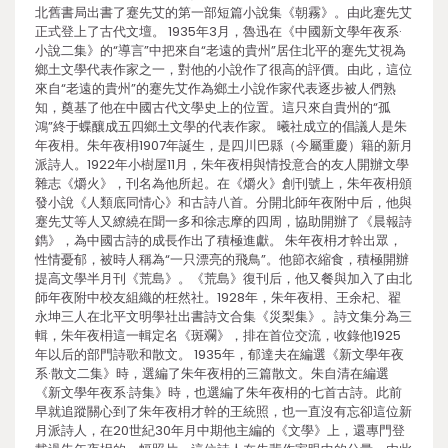
北舊書局出書了蹇先艾的第一部短篇小說集《朝霧》。由此蹇先艾
正式登上了古代文壇。 1935年3月，魯迅在《中國新文學年夜系·
小說二集》的“導言”中把來自“老遠的貴州”居住北平的蹇先艾視為
鄉土文學代表作家之一，對他的小說作了很高的評價。由此，這位
來自“老遠的貴州”的蹇先艾作為鄉土小說作家代表逐步被人們熟
知，奠基了他在中國古代文學史上的位置。這只來自貴州的“孤
鴻”終于蝶釀成五四鄉土文學的代表作家。 曦社成立的倡議人是朱
年夜枏。朱年夜枏1907年誕生，是四川巴縣（今屬重慶）籍的新月
派詩人。1922年小樹屋11月，朱年夜枏與情投意合的友人開辦文學
雜志《爝火》，刊名為他所起。在《爝火》創刊號上，朱年夜枏頒
發小說《人類底同情心》和古詩八首。分開北師年夜附中后，他與
蹇先艾等人又繚繞在聞一多和徐志摩的四周，協助開辦了《晨報詩
鐫》，為中國古詩的成長作出了積極進獻。 朱年夜枏才幹出眾，
性情憂郁，被時人稱為“一只漂亮的飛鳥”。他節衣縮食，積極開辦
提高文學半月刊《荒島》。《荒島》復刊后，他又餐與加入了由北
師年夜附中校友組織的枉然社。1928年，朱年夜枏、王余杞、翟
永坤三人在北平文明學社出書詩文合集《災梨集》。詩文集分為三
輯，朱年夜枏這一輯定名《斑斕》，排在首位交流，收錄他1925
年以后的部門詩歌和散文。 1935年，郁達夫在編選《新文學年夜
系·散文二集》時，選編了朱年夜枏的三篇散文。朱自清在編選
《新文學年夜系·詩集》時，也選編了朱年夜枏的七首古詩。此前
早就追蹤關心到了朱年夜枏才幹的王統照，也一直沒有忘卻這位新
月派詩人，在20世紀30年月中期他主編的《文學》上，還專門登