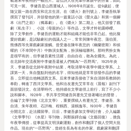
載過朱年夜枏的一幅照片。這位詩人在先輩作家眼中的分量，由此
可見一斑。 李健吾是山西運城人，1906年8月誕生。從9歲起，便
隨父親一路在西安和北京生涯。在《爝火》創刊號上，李健吾執筆
撰寫了發刊詞，并頒發他的第一篇童話小說《螢火蟲》和第一個腳
本《出門之前》（獨幕劇）。在《爝火》第二期上，他又頒發了戲
劇《私生子》、小說《母親的心》等作品，文學才幹初露崢嶸。
除了文學創作，李健吾的運動才能和組織才能也非常凸起。他比擬
愛好戲劇，是試驗劇社的倡議人之一，常常與陳年夜悲、蒲伯英、
熊佛西等先輩戲劇家接觸。曾受邀在陳年夜悲的《幽蘭密斯》和侯
曜的《不幸閨中月》中飾演女配角，扮演極端勝利。那時男扮女角
是很罕有的，但李健吾素性活躍，自由自在，敢為全國先。為此，
在北師年交流夜附中李健吾還被人們稱為“一匹野馬”。 1925年炎
天，李健吾從北師年夜附中結業，考取清華年夜學中國文學系。上
課第一天，朱自盤點到他的名字，得知他就是常常頒發作品的李健
吾，立即提出他轉讀西文系。后來李健吾接收了朱自清師長教師的
奉勸，轉進了西洋文學系。他和洽友蹇先艾常常在《晨報》副刊下
面頒發詩文。在清華時代，他持續在文學途徑上前行，寫了不少小
說和腳本。 1928年，李共享空間健吾與蹇先艾借著曦社的聲譽，
合編了文學刊物《北京文學》，重要撰稿人有蹇先艾、李健吾、朱
自清、朱年夜枏、石評梅、程鶴西、湯鶴逸等。1930年，李健吾
分開北京，赴法國留學。日后，李健吾參加文學研討會，介入編纂
《文學季刊》《水星》等刊物，與鄭振鐸合編《文藝回復》，擔負
年夜學傳授，從事提高文明演劇運動，創作和翻譯了個人空間大批
作品。現在的“一匹野馬”，曾經生長為有名的作家、戲劇家和翻譯