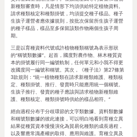
新種類審查時，凡是情形下均須供給特定植物資料。
請求種類核定和種類掛號，均須提交種子樣品。種子
生孩子運營者應依據規則，按批次保留所生孩子運營
的種子樣品，樣品至多保留該類作物兩個生孩子周
期。
三是以育種資料代號或許植物種類稱號為表示形狀
的“稱號類數據”。起首，國度對農作物、林木種質資
本的掛號履行同一編號軌制，任何單元和小我不得更
改國度同一編號和稱號。其次，《種子法》第27條第
3款規則：“統一植物種類在請求新種類維護、種類核
定、種類掛號、推行、發賣時只能應用統一個稱號。
生孩子推行、發賣的種子應該與請求植物新種類維
護、種類核定、種類掛號時供給的樣品相符。”
經由過程分布于分歧環節的文字類數據、資料類數據
和稱號類數據的彼此連接，可以明白地看到育種立異
結果從種質資本慢慢演化為貿易化種類的成長過程，
以及響應常識產權的取得、應用與維護。育種立異及