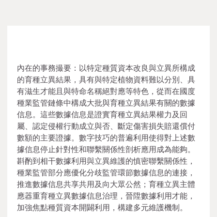
內在的事務撮要：以特定種質資本改良與立異所構成
的育種立異結果，具有與特定植物資料難以分別、具
有滋生才能且與特命名稱絕對應等特色，從而在國度
種業監管鏈條中構成大批與育種立異結果有關的數據
信息。這些數據信息是證實育種立異結果權力及回
屬、認定侵權行動成立與否、斷定傷害損失賠還償付
數額的主要證據。數字技巧的普遍利用使得對上述數
據信息停止針對性和聯繫關係性剖析應用成為能夠。
斟酌到相干數據利用與立異維護的慎密聯繫關係性，
種業監管部分應優化分歧監管環節數據信息的連接，
推進數據信息共享共用及向大眾公然；育種立異主體
應器重育種立異數據信息治理，晉陞數據利用才能，
加強焦點種質資本開闢利用，構建多元維護機制。