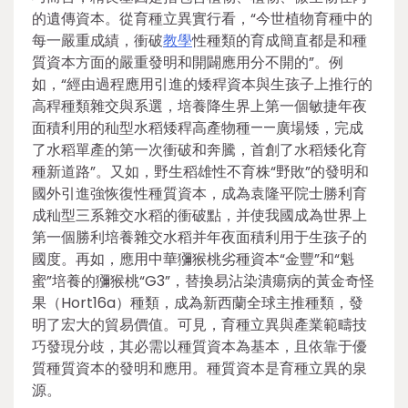
的遺傳資本。從育種立異實行看，“今世植物育種中的
每一嚴重成績，衝破
教學
性種類的育成簡直都是和種
質資本方面的嚴重發明和開闢應用分不開的”。例
如，“經由過程應用引進的矮稈資本與生孩子上推行的
高稈種類雜交與系選，培養降生界上第一個敏捷年夜
面積利用的秈型水稻矮稈高產物種——廣場矮，完成
了水稻單產的第一次衝破和奔騰，首創了水稻矮化育
種新道路”。又如，野生稻雄性不育株“野敗”的發明和
國外引進強恢復性種質資本，成為袁隆平院士勝利育
成秈型三系雜交水稻的衝破點，并使我國成為世界上
第一個勝利培養雜交水稻并年夜面積利用于生孩子的
國度。再如，應用中華獼猴桃劣種資本“金豐”和“魁
蜜”培養的獼猴桃“G3”，替換易沾染潰瘍病的黃金奇怪
果（Hort16a）種類，成為新西蘭全球主推種類，發
明了宏大的貿易價值。可見，育種立異與產業範疇技
巧發現分歧，其必需以種質資本為基本，且依靠于優
質種質資本的發明和應用。種質資本是育種立異的泉
源。