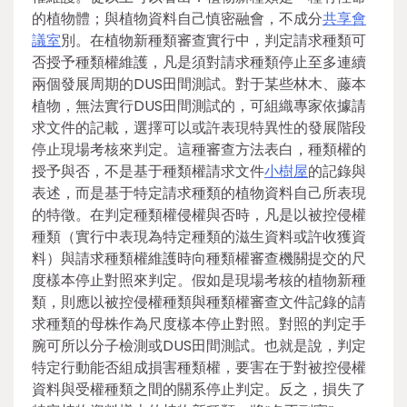
的植物體；與植物資料自己慎密融會，不成分
共享會
議室
別。在植物新種類審查實行中，判定請求種類可
否授予種類權維護，凡是須對請求種類停止至多連續
兩個發展周期的DUS田間測試。對于某些林木、藤本
植物，無法實行DUS田間測試的，可組織專家依據請
求文件的記載，選擇可以或許表現特異性的發展階段
停止現場考核來判定。這種審查方法表白，種類權的
授予與否，不是基于種類權請求文件
小樹屋
的記錄與
表述，而是基于特定請求種類的植物資料自己所表現
的特徵。在判定種類權侵權與否時，凡是以被控侵權
種類（實行中表現為特定種類的滋生資料或許收獲資
料）與請求種類權維護時向種類權審查機關提交的尺
度樣本停止對照來判定。假如是現場考核的植物新種
類，則應以被控侵權種類與種類權審查文件記錄的請
求種類的母株作為尺度樣本停止對照。對照的判定手
腕可所以分子檢測或DUS田間測試。也就是說，判定
特定行動能否組成損害種類權，要害在于對被控侵權
資料與受權種類之間的關系停止判定。反之，損失了