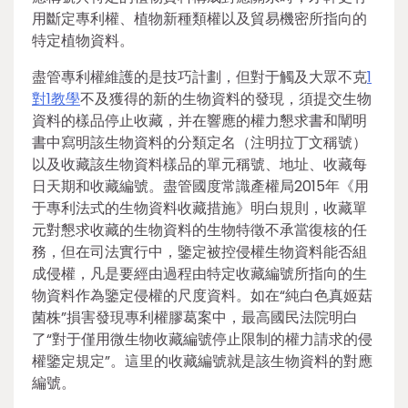
用斷定專利權、植物新種類權以及貿易機密所指向的
特定植物資料。
盡管專利權維護的是技巧計劃，但對于觸及大眾不克
1
對1教學
不及獲得的新的生物資料的發現，須提交生物
資料的樣品停止收藏，并在響應的權力懇求書和闡明
書中寫明該生物資料的分類定名（注明拉丁文稱號）
以及收藏該生物資料樣品的單元稱號、地址、收藏每
日天期和收藏編號。盡管國度常識產權局2015年《用
于專利法式的生物資料收藏措施》明白規則，收藏單
元對懇求收藏的生物資料的生物特徵不承當復核的任
務，但在司法實行中，鑒定被控侵權生物資料能否組
成侵權，凡是要經由過程由特定收藏編號所指向的生
物資料作為鑒定侵權的尺度資料。如在“純白色真姬菇
菌株”損害發現專利權膠葛案中，最高國民法院明白
了“對于僅用微生物收藏編號停止限制的權力請求的侵
權鑒定規定”。這里的收藏編號就是該生物資料的對應
編號。