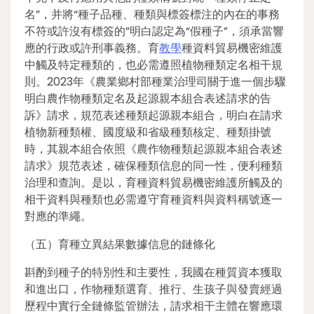
名”，并將“種子品種、種類與標簽標注的內在的事務
不符或許沒有標簽的”明白認定為“假種子”，須承當響
應的行政或許刑事義務。育
教學
種資料貿易機密維護
中觸及特定種類的，也必需遵照植物種類定名相干規
則。2023年《農業鄉村部種業治理司關于進一個步驟
明白農作物種類定名及起源親本組合表述請求的告
訴》請求，規范表述種類起源親本組合，明白在請求
植物新種類權、國度級和省級種類核定、種類掛號
時，其親本組合依照《農作物種類起源親本組合表述
請求》規范表述，確保種類信息的同一性，便利種類
治理和查詢。是以，育種資料貿易機密維護所觸及的
相干資料與種類也必需遵守育種資料與資料稱號逐一
對應的準繩。
（五）育種立異結果數據信息的鏈條化
斟酌到種子的特別性和主要性，我國在種質資本獲取
和進出口，作物種類選育、推行、生孩子與發賣經過
歷程中實行全鏈條監管辦法，請求相干主體在響應環