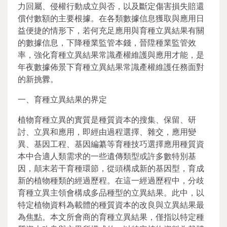
力回屬、侵權行動成立與否，以及斷定傷害損失賠還
償付數額的主要根據。在各類數據信息獲取與應用日
益便捷的情形下，若何充足應用與育種立異結果有關
的數據信息，下降種業監管本錢，晉陞種業監管效
率，強化育種立異結果常識產權維護與應用才能，是
年夜數據佈景下育種立異結果常識產權維護任務面對
的新挑釁。
一、育種立異結果的界定
植物育種立異的實質是種質資本的搜集、保留、研
討、立異和應用，即經由過程選擇、雜交，應用變
異、基因工程、基因編纂等育種技巧選擇應用種質資
本中合適人類需求的一些遺傳類型或許多數特別基
因，顛末若干育種環節，從頭構成新的基因型，育成
新的植物種類的經過歷程。在這一經過歷程中，分歧
育種立異主領會構成多品種型的立異結果。此中，以
特定植物資料為載體的種質資本的改良與立異結果最
為焦點。本文所會商的育種立異結果，僅指以特定種