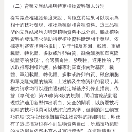
（二）育種立異結果與特定植物資料難以分別
從常識產權維護角度來說，育種立異結果可以表示為
相干的技巧發現、植物新種類和育種資料。這三品種
型的立異結果均與特定植物資料不成分別。觸及植物
資料的發現需求借助特定植物資料斷定相干發現。依
據專利審查指南的規則，對于“觸及基因、載體、重組
載體、轉化體、多肽或許卵白質、融會細胞和單克隆
抗體等的發現”，合適新奇性、發明性、適用性的，可
以取得專利權維護。依據專利審查指南對基因、載
體、重組載體、轉化體、多肽或許卵白質、融會細胞
和單克隆抗體的描寫，上述觸及生物資料的發現，其
權力請求均可以經由過程特定堿基序列停止描寫。依
據《專利法》第26條第3款的規則，闡明書應該對發
現或許適用新型作出明白、完全的闡明，以所屬技巧
範疇的技巧職員可以或許完成為準，但斟酌到生物技
巧範疇“文字記錄很難描寫生物資料的詳細特征，即便
有了這些描寫也得不到生物資料自己，所屬技巧範疇
的技巧職員依然不克不及實行發現”，在這種情形下，