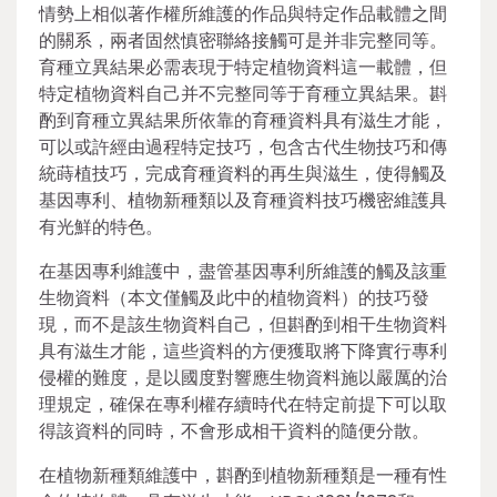
情勢上相似著作權所維護的作品與特定作品載體之間
的關系，兩者固然慎密聯絡接觸可是并非完整同等。
育種立異結果必需表現于特定植物資料這一載體，但
特定植物資料自己并不完整同等于育種立異結果。斟
酌到育種立異結果所依靠的育種資料具有滋生才能，
可以或許經由過程特定技巧，包含古代生物技巧和傳
統蒔植技巧，完成育種資料的再生與滋生，使得觸及
基因專利、植物新種類以及育種資料技巧機密維護具
有光鮮的特色。
在基因專利維護中，盡管基因專利所維護的觸及該重
生物資料（本文僅觸及此中的植物資料）的技巧發
現，而不是該生物資料自己，但斟酌到相干生物資料
具有滋生才能，這些資料的方便獲取將下降實行專利
侵權的難度，是以國度對響應生物資料施以嚴厲的治
理規定，確保在專利權存續時代在特定前提下可以取
得該資料的同時，不會形成相干資料的隨便分散。
在植物新種類維護中，斟酌到植物新種類是一種有性