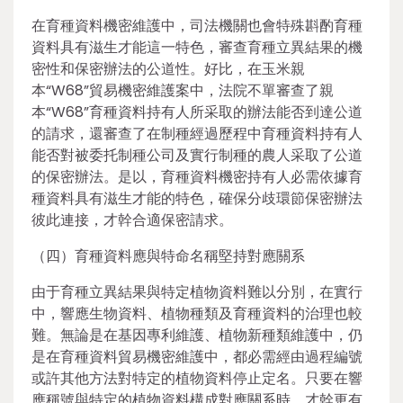
在育種資料機密維護中，司法機關也會特殊斟酌育種
資料具有滋生才能這一特色，審查育種立異結果的機
密性和保密辦法的公道性。好比，在玉米親
本“W68”貿易機密維護案中，法院不單審查了親
本“W68”育種資料持有人所采取的辦法能否到達公道
的請求，還審查了在制種經過歷程中育種資料持有人
能否對被委托制種公司及實行制種的農人采取了公道
的保密辦法。是以，育種資料機密持有人必需依據育
種資料具有滋生才能的特色，確保分歧環節保密辦法
彼此連接，才幹合適保密請求。
（四）育種資料應與特命名稱堅持對應關系
由于育種立異結果與特定植物資料難以分別，在實行
中，響應生物資料、植物種類及育種資料的治理也較
難。無論是在基因專利維護、植物新種類維護中，仍
是在育種資料貿易機密維護中，都必需經由過程編號
或許其他方法對特定的植物資料停止定名。只要在響
應稱號與特定的植物資料構成對應關系時，才幹更有