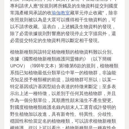
專利請求人應“按規則將所觸及的生物資料提交到國度
常識產權局承認的收
瑜伽教室
藏單元停止收藏”，除非
依照規則被以為是大眾可以獲得相干生物資料的，可
以不請求收藏。這表白，上述觸及生物資料的發現，
除了必需依據規則對響應的發現停止文字描寫外，還
必需提交特定的生物資料用以斷定相干發現。
植物新種類與該特定植物種類的植物資料難以分別。
依據《國際植物新種類維護同盟條約》（以下簡稱
UPOV）（1991年文本）第1條第6款的規則，植物種類
系指已知植物最低分類單位中單一的植物群，非論能
否知足授予種類權的前提，該植物群可所以：以某一
特定基因或許基因型組合表達的特徵來斷定；至多表
示出上述一種特徵，以差別于任何其他植物群，并且
作為一個分類單位，其順應性顛末滋生不產生變更。
對國度植物種類維護名錄內顛末人工選育或許發明的
野生植物加以改進，具有新奇性、特異性、分歧性、
穩固性和恰當定名的植物種類，可以請求植物新種類
權維護。從以上可以看出：植物新種類是一種有性命