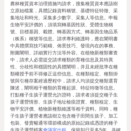
農林種質資本治理措施均請求，搜集種質資本應該樹
立原始檔案，具體記錄資料稱號、基礎特征特徵、采
集地址和時光、采集多少數字、采集人等信息。申報
生物平安評價的，須填寫轉基因性狀、受體生物稱
號、目標基因、載體、轉基因方式、轉基因生物品系
（株系）稱號等信息。請求專利維護時，應在闡明書
中具體撰寫技巧範疇、佈景技巧、發現內在的事務、
附圖闡明、詳細實行方法等外容。在植物新種類審查
中，請求人必需提交請求種類的育種信息及其特異
性、分歧性和穩固性的具體闡明，并且未經批準在種
類權授予前不得修正這些信息。在種類核定、種類掛
號與引種存案經過歷程中，請求人均須提交種類選育
陳述，闡明相干種類的育種起源、特征特徵等信息。
打點種子生孩子運營允許證時，請求者須提交種子生
孩子運營情形、生孩子地址檢疫證實、種類核定、生
物平安評價、植物新種類維護等相干資料。同時，種
子生孩子運營者應該樹立包含種子田間生孩子、加工
包裝、發賣暢通等環節構成的原始記錄或憑證的種子
生孩子運營檔案
會議室出租
，保留刻日至多5年，并確