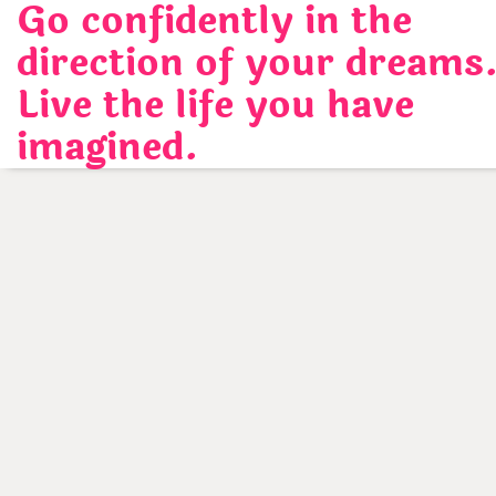
Go confidently in the
Skip
to
direction of your dreams
content
Live the life you have
imagined.