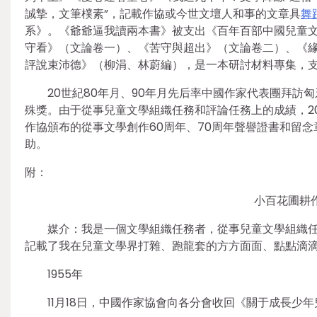
誠摯，文筆樸素”，記載作協或今世文壇人和事的文章具
舞
系》。《爺爺逼我讀兩本書》被支出《百年百部中國兒童文
守看》（文論卷一）、《苦守與超出》（文論卷二）、《緣
評說束沛德》（柳涓、林蔚編），是一本研討材料專集，
20世紀80年月、90年月先后率中國作家代表團拜訪
殊獎。由于從事兒童文學組織任務和評論任務上的成績，200
作協頒布的從事文學創作60周年、70周年聲譽證書和留念章。
助。
附：
小百花圃耕作
媒介：我是一個文學組織任務者，從事兒童文學組織
記載了我在兒童文學界打雜、跑龍套的方方面面、點點滴
1955年
11月18日，中國作家協會向各分會收回《關于成長少