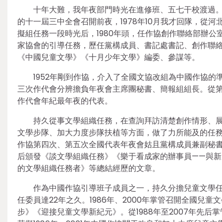
十年大難，我年夜部門時光在進修班、五七干校渡過。1
的十一屆三中全會召開前夜，1978年10月我才回隊，從
擬組任務一段時光后，1980年頭，任作協創作聯絡部辦公
家協會的引導任務，歷任黨構成員、書記處書記、創作聯
《中國兒童文學》《十月少年文學》編委、參謀等。
1952年剛到作協，介入了全國文協改組為中國作協的準
三次作代會分辨擔負年夜會主席團秘書、簡報組組長。從
作代會年紀最年夜的代表。
持久從事文學組織任務，在查詢拜訪清楚創作情形、
文學步隊、加大力度步隊扶植等方面，做了力所能及的任
作協第四次、第五次全國代表年夜會姑且黨構成員兼副秘
后頒發《談文學組織任務》《樂于看成家的辦事員——與
的文學組織任務者》等總結經歷的文章。
作為中國作協引導班子成員之一，持久分擔兒童文學任務
任委員達22年之久。1986年、2000年掌管召開全國
步》《迎接兒童文學新紀元》。從1988年至2007年先