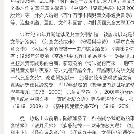
草擬1986年、2001年中國作協關于改良和加大力度兒
文學名作文庫·兒童文學卷》《中國今世兒童詩叢》以及200
說館》等；并介入編選《百年百部中國兒童文學經典書系
等。這些會議、運動、文件和圖書，均對我國兒童文學工
20世紀50年月開端涉足兒童文學評論，被論者以為
文學評論集》《兒童文苑散步》《守看與等待》《尋求真
童文學》《收回本身的聲響——束沛德文論集》《情味從何
有：1956年頒發的《空想也要以真正的為基本——評歐
空想與實際關系的會商。新頒發的《情味從何而來——聊
國兒童文學年夜系》等八九種評論全集。評論家以為該文是
一代兒童文苑”。改造開放以來，頒發的較有影響的論文有
實際評獎優良論文獎。1997年頒發的《繁華邁向新世紀
學年夜系（1976—2000）·兒童文學卷一》。2001年
新世紀的中國文學——實際批駁文選》等多種評論全集，被
（1949—2009）》《新中國兒童文學70年（1949—20
從一線退上去前后，陸續頒發了一些有關小我經過的
套情緣》《歲月風鈴》《多彩記憶——束沛德散文選》《紅
列車上》《愛心連著童心》《我這九十年：文學陣線“通俗