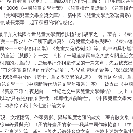
童文學任務的兩個《決定》。主編或與別人配合主編：《中華國民共
1—2006《中國兒童文學年鑒》《兒童糧倉·童話館》《兒童糧倉
》《共和國兒童文學金獎文庫》、新中國《兒童文學光彩署書系
作的成長繁華，起了積極的增進感化。
是最早介入我國今世兒童文學實際扶植的批駁家之一。著有：《束
善美——跟少年伴侶聊下讀與寫》《為兒童文學鼓與呼》《束沛德
而來——束沛德自全集》《兒童文苑縱橫談》等。此中頗具影響
陽山的童話〈慧眼〉》一文，惹起了一場連續兩年之久的有關童話
下柯巖的兒童詩》，是最早評介柯巖作品的一篇文章，先后被支出
“有必定實際程度的作家作品論”，對兒童情味的贊美，“深深影
：1986年頒發的《關于兒童文學立異的思慮》，獲首屆全國兒童
的幼兒文學——〈中國新時代幼兒文學年夜系〉序》，被支出《中
頒發的《新景不雅 年夜趨向——世紀之交中國兒童文學掃描》，支出
以為“具有光鮮的針對性、領導性與前瞻性”。《中國兒童文學六
19）》均收錄了我十六七篇評論文章。
事況、文壇憶舊、作家剪影、異域風度之類的散文，著有散文集
線串著愛與美》《我的舞臺我的家——我與中國作家協會》《在
一兵”自述》等。報刊上曾先后頒發多篇文章，稱贊上述散文集“