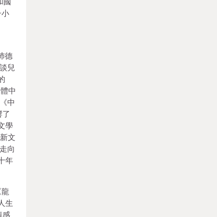
和國
·小
》
沛德
談兒
的
文體中
《中
響了
文學
國新文
《走向
十年
《龍
人生
情感