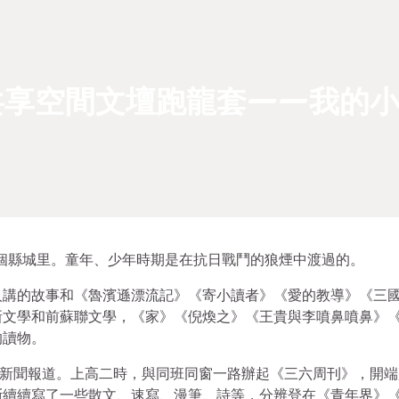
共享空間文壇跑龍套——我的小
一個縣城里。童年、少年時期是在抗日戰鬥的狼煙中渡過的。
人講的故事和《魯濱遜漂流記》《寄小讀者》《愛的教導》《三
新文學和前蘇聯文學，《家》《倪煥之》《王貴與李噴鼻噴鼻》
的讀物。
類新聞報道。上高二時，與同班同窗一路辦起《三六周刊》，開端
斷續續寫了一些散文、速寫、漫筆、詩等，分辨登在《青年界》