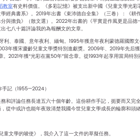
蹈教室
有史料價值。《多彩記憶》被支出新中國《兒童文學光彩
學經典書系》。2019年出書《束沛德自全集》（三卷）：《耕
分與擔負》（散文選）。2022年出書的《平實是作風更是品德
支出七八十篇評論我的為報酬文的文章。
匈牙利、泰國、意年夜利、緬甸。1995年獲意年夜利蒙德羅國際
3年獲宋慶齡兒童文學獎特別進獻獎。2009年、2019年先后
2021年獲“光彩在黨50年”留念章。從1993年起享用當局特別
手記（1955—2024）
任務和評論任務長達五六十個年齡。這份耕作手記，扼要而又完
滴，從中或許也能年夜致清楚我國今世兒童文學成長的輪廓和頭
年兒童文學的唆使》，我介入了這一文件的草擬任務。