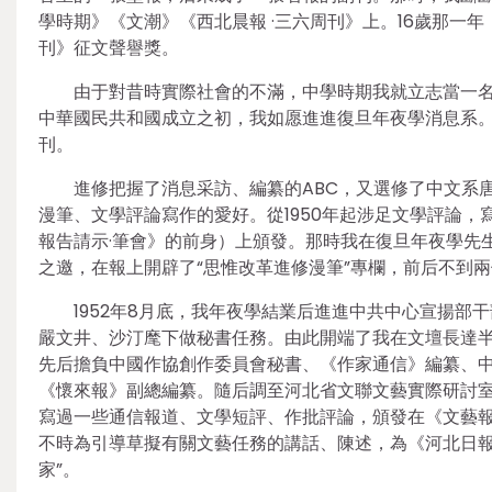
學時期》《文潮》《西北晨報 ·三六周刊》上。16歲那一
刊》征文聲譽獎。
由于對昔時實際社會的不滿，中學時期我就立志當一
中華國民共和國成立之初，我如愿進進復旦年夜學消息系
刊。
進修把握了消息采訪、編纂的ABC，又選修了中文系
漫筆、文學評論寫作的愛好。從1950年起涉足文學評論，
報告請示·筆會》的前身）上頒發。那時我在復旦年夜學先生
之邀，在報上開辟了“思惟改革進修漫筆”專欄，前后不到兩
1952年8月底，我年夜學結業后進進中共中心宣揚
嚴文井、沙汀麾下做秘書任務。由此開端了我在文壇長達半個
先后擔負中國作協創作委員會秘書、《作家通信》編纂、中
《懷來報》副總編纂。隨后調至河北省文聯文藝實際研討
寫過一些通信報道、文學短評、作批評論，頒發在《文藝
不時為引導草擬有關文藝任務的講話、陳述，為《河北日報》
家”。