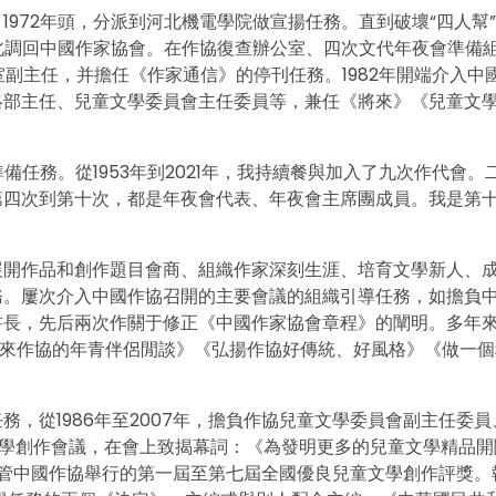
972年頭，分派到河北機電學院做宣揚任務。直到破壞“四人幫
河北調回中國作家協會。在作協復查辦公室、四次文代年夜會準備
室副主任，并擔任《作家通信》的停刊任務。1982年開端介入中
絡部主任、兒童文學委員會主任委員等，兼任《將來》《兒童文
備任務。從1953年到2021年，我持續餐與加入了九次作代會。
第四次到第十次，都是年夜會代表、年夜會主席團成員。我是第
展開作品和創作題目會商、組織作家深刻生涯、培育文學新人、
務。屢次介入中國作協召開的主要會議的組織引導任務，如擔負
書長，先后兩次作關于修正《中國作家協會章程》的闡明。多年
新來作協的年青伴侶閒談》《弘揚作協好傳統、好風格》《做一個
，從1986年至2007年，擔負作協兒童文學委員會副主任委員
兒童文學創作會議，在會上致揭幕詞：《為發明更多的兒童文學精品
后掌管中國作協舉行的第一屆至第七屆全國優良兒童文學創作評獎。