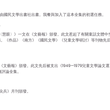
學選》由國民文學出書社出書。我餐與加入了這本全集的初選任務。
。
〈慧眼〉》一文在《文藝報》頒發。此文惹起了有關童話文體中
商。《作品》《南方》《國民文學》《兒童文學研討》等刊物先
文藝報》頒發。此文先后被支出《1949—1979兒童文學論文選
種評論全集。
尖兵》月刊頒發。