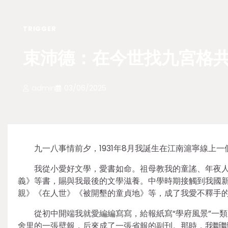
TRIGGER
束沛德：在今世找九宮格
admin
03/06/2025
九一八事情前夕，1931年8月我誕生在江南滬寧線上
我從小愛好文學，愛書如命。祖母教我的童謠、年夜
義》等書，賜與我最後的文學滋養。中學時期接觸到我國
親》《在人世》《被開墾的童貞地》等，成了我愛不釋手
從初中開端我就愛編編寫寫，給報紙寫“學府風景”一
舍里的一張壁報，后來成了一張省報的副刊。那時，我斷