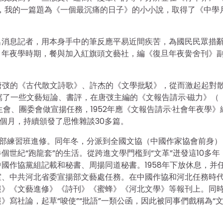
年，我的一篇題為《一個最沉痛的日子》的小小說，取得了《中學
名消息記者，用本身手中的筆反應平易近間疾苦，為國民民眾措
。年夜學時期，餐與加入紅旗頭文藝社，編《復旦年夜黌舍刊》
唐弢的《古代散文詩歌》、許杰的《文學批駁》，從而激起起對
寫了一些文藝短論、書評，在唐弢主編的《文報告請示·磁力》（
會、團委會做宣揚任務，1952年應《文報告請示·社會年夜學》
個月，持續頒發了思惟雜談30多篇。
部干部練習班進修。同年冬，分派到全國文協（中國作家協會前身）
世紀“跑龍套”的生活。從跨進文學門檻到“文革”迸發這10多年
國作協黨組記載和秘書、周揚同道秘書。1958年下放休息，并
室、中共河北省委宣揚部文藝處任務。在中國作協和河北任務時
報》《文藝進修》《詩刊》《蜜蜂》《河北文學》等報刊上。同
寫社論，起草“唆使”“批語”一類公函，因此被同事們戲稱為“