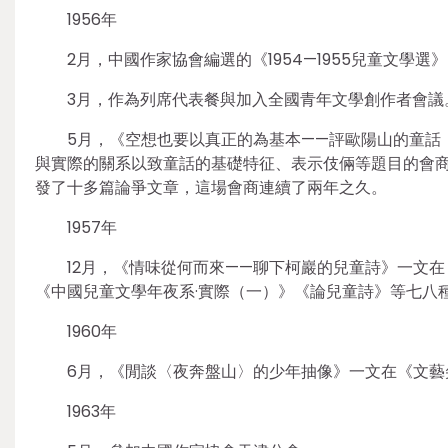
1956年
2月，中國作家協會編選的《1954—1955兒童文
3月，作為列席代表餐與加入全國青年文學創作者會議
5月，《空想也要以真正的為基本——評歐陽山的童話
與實際的關系以致童話的基礎特征、表示伎倆等題目的會
發了十多篇論爭文章，這場會商連續了兩年之久。
1957年
12月，《情味從何而來——聊下柯巖的兒童詩》一文在《
《中國兒童文學年夜系·實際（一）》《論兒童詩》等七八
1960年
6月，《閒談〈夜奔盤山〉的少年抽像》一文在《文藝
1963年