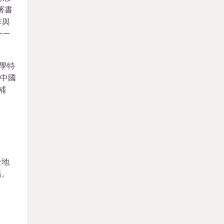
署書
作與
——
文學特
獲中國
補
全地
緒。