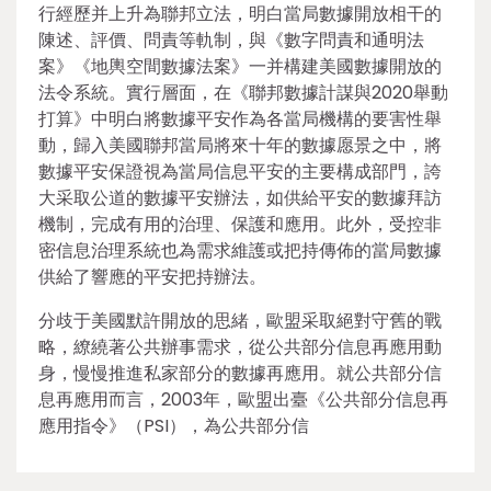
行經歷并上升為聯邦立法，明白當局數據開放相干的
陳述、評價、問責等軌制，與《數字問責和通明法
案》《地輿空間數據法案》一并構建美國數據開放的
法令系統。實行層面，在《聯邦數據計謀與2020舉動
打算》中明白將數據平安作為各當局機構的要害性舉
動，歸入美國聯邦當局將來十年的數據愿景之中，將
數據平安保證視為當局信息平安的主要構成部門，誇
大采取公道的數據平安辦法，如供給平安的數據拜訪
機制，完成有用的治理、保護和應用。此外，受控非
密信息治理系統也為需求維護或把持傳佈的當局數據
供給了響應的平安把持辦法。
分歧于美國默許開放的思緒，歐盟采取絕對守舊的戰
略，繚繞著公共辦事需求，從公共部分信息再應用動
身，慢慢推進私家部分的數據再應用。就公共部分信
息再應用而言，2003年，歐盟出臺《公共部分信息再
應用指令》（PSI），為公共部分信