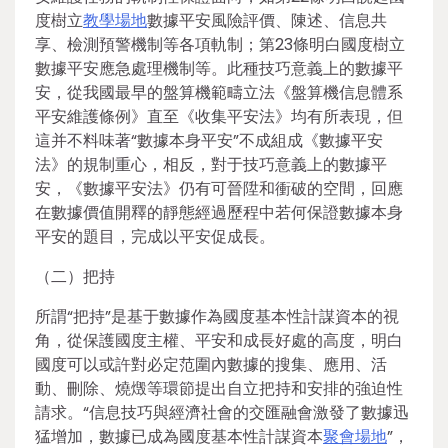
度樹立
教學場地
數據平安風險評價、陳述、信息共
享、檢測預警機制等各項軌制；第23條明白國度樹立
數據平安應急處理機制等。此種技巧意義上的數據平
安，從我國最早的盤算機範疇立法《盤算機信息體系
平安維護條例》直至《收集平安法》均有所表現，但
這并不料味著“數據本身平安”不成組成《數據平安
法》的規制重心，相反，對于技巧意義上的數據平
安，《數據平安法》仍有可晉陞和衝破的空間，回應
在數據價值開釋的靜態經過歷程中若何保證數據本身
平安的題目，完成以平安促成長。
（二）把持
所謂“把持”是基于數據作為國度基本性計謀資本的視
角，從保護國度主權、平安和成長好處的高度，明白
國度可以或許對必定范圍內數據的搜集、應用、活
動、刪除、燒燬等環節提出自立把持和安排的強迫性
請求。“信息技巧與經濟社會的交匯融會激發了數據迅
猛增加，數據已成為國度基本性計謀資本
聚會場地
”，