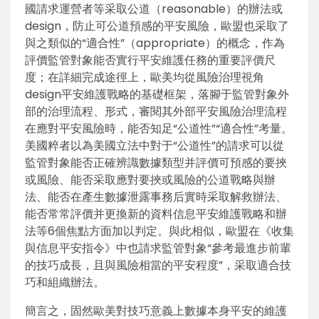
國請求運營者等采取公道（reasonable）的辦法或
design，防止可公道預感的平安風險，歐盟也采取了
與之類似的“適合性”（appropriate）的概念，作為
評價監管對象能否實行平安維護任務的重要評價尺
度；在詳細完成途徑上，歐美均從風險治理視角
design平安維護戰略的基礎框架，落腳于監管對象外
部的治理流程、形式，審閱其外部平安風險治理流程
在應對平安風險時，能否知足“公道性”“適合性”考量。
美國粹者以為美國立法中對于“公道性”的請求可以從
監管對象能否正確辨識數據類型并評價可預感的要挾
或風險、能否采取應對要挾或風險的公道戰略與辦
法、能否在產生數據泄露事務后實時采取解救辦法、
能否常常評價并更換新的資料信息平安維護戰略和辦
法等6個焦點方面加以判定。與此相似，歐盟在《收集
與信息平安指令》中也請求監管對象“參考最進步前輩
的技巧成長，且與風險相當的平安程度”，采取適合技
巧和組織辦法。
簡言之，固然歐美對技巧意義上數據本身平安的維護