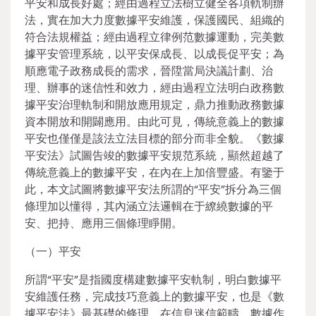
平安和成長好處；經由過程立法樹立健全各項軌制辦
法，實在加大力度數據平安維護，保護國民、組織的
符合法規權益；經由過程立律例范數據運動，完美數
據平安管理系統，以平安保成長、以成長促平安；為
順應電子政務成長的需求，晉陞當局決議計劃、治
理、辦事的迷信性和效力，經由過程立法明白政務數
據平安治理軌制和開放應用規定，鼎力推動政務數據
資本開放和開闢應用。由此可見，傳統意義上的數據
平安也僅僅是該法立法目標的部分而非全貌。《數據
平安法》試圖告竣的數據平安規范系統，顯然超越了
傳統意義上的數據平安，在內在上加倍豐盛。有鑒于
此，本文試圖將數據平安法所謂的“平安”拆分為三個
條理加以懂得，其內涵立法邏輯在于繚繞數據的平
安、把持、應用三個條理睜開。
（一）平安
所謂“平安”是指國度構建數據平安軌制，明白數據平
安維護任務，完成技巧意義上的數據平安，也是《數
據平安法》最基礎的條理。在信息迷信範疇，數據作