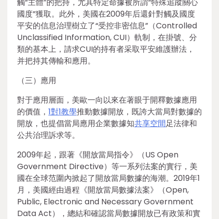
觸“主體”的把持，尤其特定命據被所謂“特殊追蹤關心
國度”獲取。此外，美國在2009年后還針對觸及國度
平安的信息治理樹立了“受控非密信息”（Controlled
Unclassified Information, CUI）軌制，在掛號、分
類的基本上，請求CUI的持有者采取平安維護辦法，
并把持其傳輸和應用。
（三）應用
對于應用層面，美歐一向以來在著眼于開釋數據應用
的價值，
1對1教學
推動數據開放，既誇大當局對數據的
開放，也提倡當局應用企業數據知
共享空間
足法律和
公共治理訴求等。
2009年起，跟著《開放當局指令》（US Open
Government Directive）等一系列法案的實行，美
國在全球范圍內掀起了開放當局數據的海潮。2019年1
月，美國經由過程《開放當局數據法案》（Open,
Public, Electronic and Necessary Government
Data Act），總結和確認當局數據開放已有政策和實