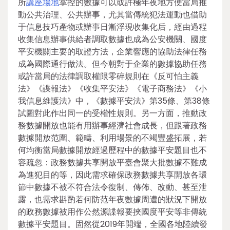
所
講座場地
掌控的數據可以或許極年夜地方便當局推
動公共治理、公共辦事，尤其當傳統犯法運動也借助
于信息技巧產物或辦事日漸浮現收集化后，經由過程
收集信息辦事供給者調取數據也成為公安機關、國度
平安機關主要的取證方法，企業響應的協助法律任務
成為國際通行做法。但今朝對于企業的數據協助任務
或許當局的法律調取權限零碎規則在《反可怕主義
法》《諜報法》《收集平安法》《電子商務法》《小
我信息維護法》中，《數據平安法》第35條、第38條
試圖對此作出同一的受權性規則。另一方面，推動政
務數據開放也能有用辦事經濟社會成長，但跟著政務
數據開放范圍、範疇、利用場景的不竭豐盛拓展，若
何均衡當局數據開放經過歷程中的數據平安題目也不
容疏忽：政務數據共享開放平臺會聚大批數據不難成
為進犯目的等，因此需求確保政務數據共享開放各環
節中數據不被不符合法令復制、傳佈、改動、甚至泄
露，也需求斟酌若何防范年夜數據周遭的狀況下開放
的政務數據被用作公然源諜報要挾國度平安等非傳統
數據平安題目。固然從2019年開端，全國各地陸續發