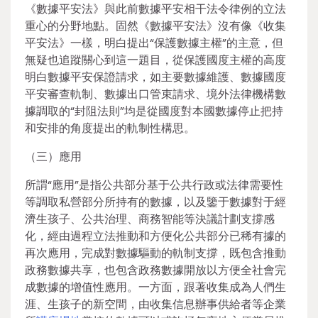
《數據平安法》與此前數據平安相干法令律例的立法
重心的分野地點。固然《數據平安法》沒有像《收集
平安法》一樣，明白提出“保護數據主權”的主意，但
無疑也追蹤關心到這一題目，從保護國度主權的高度
明白數據平安保證請求，如主要數據維護、數據國度
平安審查軌制、數據出口管束請求、境外法律機構數
據調取的“封阻法則”均是從國度對本國數據停止把持
和安排的角度提出的軌制性構思。
（三）應用
所謂“應用”是指公共部分基于公共行政或法律需要性
等調取私營部分所持有的數據，以及鑒于數據對于經
濟生孩子、公共治理、商務智能等決議計劃支撐感
化，經由過程立法推動和方便化公共部分已稀有據的
再次應用，完成對數據驅動的軌制支撐，既包含推動
政務數據共享，也包含政務數據開放以方便全社會完
成數據的增值性應用。一方面，跟著收集成為人們生
涯、生孩子的新空間，由收集信息辦事供給者等企業