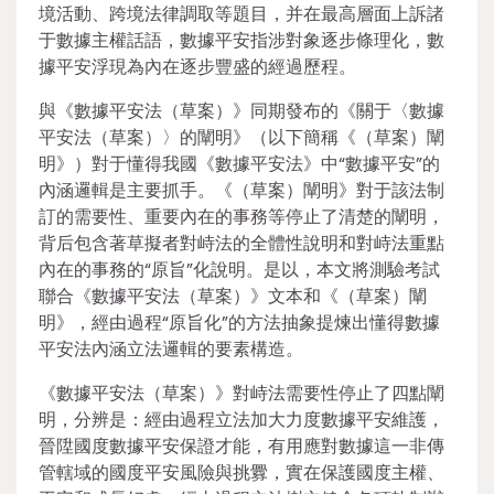
境活動、跨境法律調取等題目，并在最高層面上訴諸
于數據主權話語，數據平安指涉對象逐步條理化，數
據平安浮現為內在逐步豐盛的經過歷程。
與《數據平安法（草案）》同期發布的《關于〈數據
平安法（草案）〉的闡明》（以下簡稱《（草案）闡
明》）對于懂得我國《數據平安法》中“數據平安”的
內涵邏輯是主要抓手。《（草案）闡明》對于該法制
訂的需要性、重要內在的事務等停止了清楚的闡明，
背后包含著草擬者對峙法的全體性說明和對峙法重點
內在的事務的“原旨”化說明。是以，本文將測驗考試
聯合《數據平安法（草案）》文本和《（草案）闡
明》，經由過程“原旨化”的方法抽象提煉出懂得數據
平安法內涵立法邏輯的要素構造。
《數據平安法（草案）》對峙法需要性停止了四點闡
明，分辨是：經由過程立法加大力度數據平安維護，
晉陞國度數據平安保證才能，有用應對數據這一非傳
管轄域的國度平安風險與挑釁，實在保護國度主權、