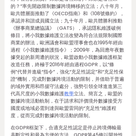
的？”率先開啟限制數據跨境轉移的立法；八十年月，
歐共體層面推動了《OECD指南》和《108號條約》，
承認并和諧成員國立法；九十年月，歐共體勝利推動
《辦事商業總協議》（GATS），承認隱私維護破例
條目，將小我數據維護立法改變為符合法規限制國際
商業的辦法，歐洲議會和歐盟理事會也在1995年經由
過程《小我數據維護指令》；2009年，為回應年夜數
據突起的新周遭的狀況，歐盟啟動小我數據維護框架
改造任務，終極于2016年經由過程GDPR，以“條
例”代替并進級“指令”，強化“充足性認定”和“充足性保
證”機制，完成對數據跨境活動的限制，并借助于普遍
的域外實用和昂揚守法處分，強勢引領全球進進第三
代高尺度的小我數據維護
教學
立法。簡言之，歐盟的
數據跨境活動軌制，在于請求和評價境外數據接受方
國度或地域必需到達與歐盟雷同的“充足性”維護程
度，從而完成對數據跨境活動的限制。
在GDPR框架下，合適充足性認定是停止跨境傳輸最
具斷定性和最為方便的方法，GDPR第45條以開放性