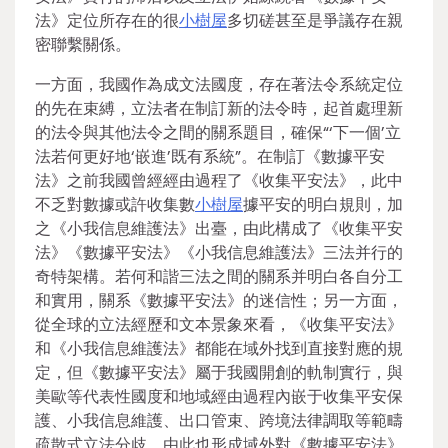
法》定位所存在的很
小樹屋
多切磋甚至是爭議存在親
密聯繫關係。
一方面，我國作為成文法國度，存在著法令系統定位
的先在束縛，立法者在制訂新的法令時，起首處理新
的法令與其他法令之間的關系題目，確保“‘下一個’立
法若何更好地‘嵌進’既有系統”。在制訂《數據平安
法》之前我國曾經經由過程了《收集平安法》，此中
不乏對數據或許收集數
小樹屋
據平安的明白規則，加
之《小我信息維護法》出臺，由此構成了《收集平安
法》《數據平安法》《小我信息維護法》三法并行的
奇特架構。若何和諧三法之間的關系并明白各自分工
和實用，關系《數據平安法》的迷信性；另一方面，
從全球的立法經歷和文本景象來看，《收集平安法》
和《小我信息維護法》都能在域外找到直接對應的規
定，但《數據平安法》屬于我國開創的軌制實行，與
美歐等代表性國度和地域經由過程內嵌于收集平安保
護、小我信息維護、出口管束、跨境法律調取等範疇
疏散式立法分歧，由此也形成域外對《數據平安法》