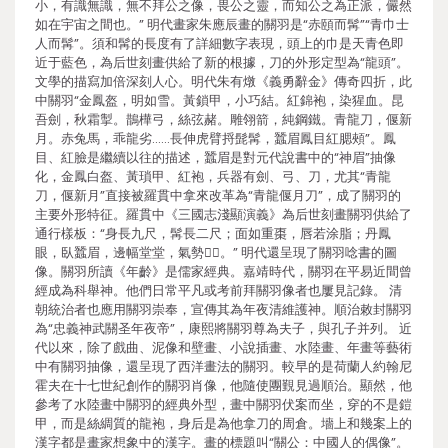
小，有識無識，無不拜公之像，畏公之靈，而知公之為正派，儼然
如在宇宙之間也。” 明代畫家朱應辰畫的關羽是“赤頤而髯”“青巾士
人而髯”。須和髯的長度有了詳細數字表現，頭上的巾是天青色即
近于藍色，為后世刻畫供給了新的根據，刀的外形定型為“龍頭”。
文學的描寫加倍深刻人心。明代朱有燉《義勇辭金》傳奇四折，此
中關羽“金鳳盔，明如雪。黃鎖甲，小巧結。紅錦袍，染猩血。昆
吾劍，秋霜掣。鵲樺弓，絲弦赭。雕翎箭，純鋼鐵。青龍刀，偃新
月。赤兔馬，乖龍劣……長伸虎臂捋髭髯，蠶眉鳳目紅腮頰”。鳳
目、紅臉是繼續以往的描述，蠶眉是對元代說書中的“神眉”抽像
化，金鳳白盔、黃瑣甲、紅袍，兵器有劍、弓、刀，尤其“青龍
刀，偃新月”直接被羅貫中拿來改革為“青龍偃月刀”，成了關羽的
主要外形特征。羅貫中《三國志淺顯演義》為后世刻畫關羽供給了
通行樣板：“身長九尺，髯長二尺；面如重棗，唇若涂脂；丹鳳
眼，臥蠶眉，邊幅堂堂，氣勢。” 明代還呈現了關羽唸書的圖
像。關羽所讀《年齡》是儒家經典。嘉靖時代，關羽在平易近間曾
經成為科舉神。他們日常平凡或考前拜關羽像者也屢見記錄。 清
朝統治者也應用關羽崇奉，宣傳其為年夜清維護神。順治敕封關羽
為“忠義神武關圣年夜帝”，康熙將關羽尊為夫子，與孔子并列。 近
代以來，除了戲曲、泥像和壁畫、小說插畫、水陸畫、年畫等藝術
中有關羽抽像，還呈現了西洋畫法的關羽。較早的是荷蘭人約翰尼
霍夫在十七世紀創作的關羽肖像，他隨使團覲見過順治。顯然，他
參考了水陸畫中關羽的經典外型，畫中關羽伏案而坐，穿的不是鎧
甲，而是絲綢質的龍袍，身后是為他拿刀的周倉。墻上和幾案上的
漢字都是畫家想象中的漢字。畫的標題叫“關公：中國人的偶像”。