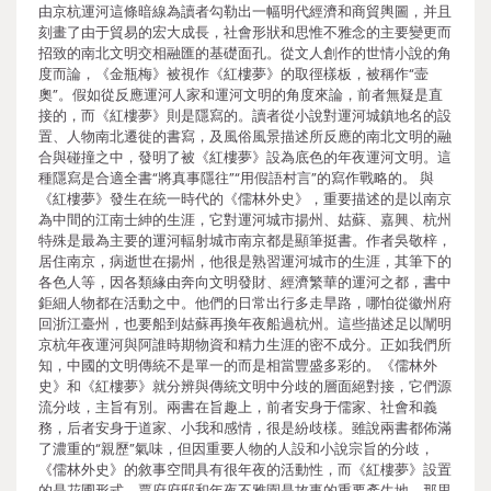
由京杭運河這條暗線為讀者勾勒出一幅明代經濟和商貿輿圖，并且
刻畫了由于貿易的宏大成長，社會形狀和思惟不雅念的主要變更而
招致的南北文明交相融匯的基礎面孔。從文人創作的世情小說的角
度而論，《金瓶梅》被視作《紅樓夢》的取徑樣板，被稱作“壸
奧”。假如從反應運河人家和運河文明的角度來論，前者無疑是直
接的，而《紅樓夢》則是隱寫的。讀者從小說對運河城鎮地名的設
置、人物南北遷徙的書寫，及風俗風景描述所反應的南北文明的融
合與碰撞之中，發明了被《紅樓夢》設為底色的年夜運河文明。這
種隱寫是合適全書“將真事隱往”“用假語村言”的寫作戰略的。 與
《紅樓夢》發生在統一時代的《儒林外史》，重要描述的是以南京
為中間的江南士紳的生涯，它對運河城市揚州、姑蘇、嘉興、杭州
特殊是最為主要的運河輻射城市南京都是顯筆挺書。作者吳敬梓，
居住南京，病逝世在揚州，他很是熟習運河城市的生涯，其筆下的
各色人等，因各類緣由奔向文明發財、經濟繁華的運河之都，書中
鉅細人物都在活動之中。他們的日常出行多走旱路，哪怕從徽州府
回浙江臺州，也要船到姑蘇再換年夜船過杭州。這些描述足以闡明
京杭年夜運河與阿誰時期物資和精力生涯的密不成分。正如我們所
知，中國的文明傳統不是單一的而是相當豐盛多彩的。《儒林外
史》和《紅樓夢》就分辨與傳統文明中分歧的層面絕對接，它們源
流分歧，主旨有別。兩書在旨趣上，前者安身于儒家、社會和義
務，后者安身于道家、小我和感情，很是紛歧樣。雖說兩書都佈滿
了濃重的“親歷”氣味，但因重要人物的人設和小說宗旨的分歧，
《儒林外史》的敘事空間具有很年夜的活動性，而《紅樓夢》設置
的是花圃形式，賈府府邸和年夜不雅園是故事的重要產生地，那里