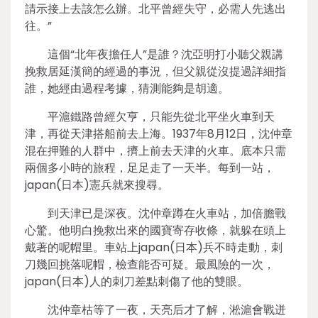
請示接上去該怎么辦。北平曾經失守，必需人先逃出
往。”
這個“北年夜擔任人”是誰？沈亞明打小聽父親講
挽救居延漢簡的經過的事況，但父親從沒提過詳細指
誰，她經由過程考據，猜測能夠是胡適。
平滬鐵路曾經欠亨，只能先從北平坐火車到天
津，再從天津搭船前去上海。1937年8月12日，沈仲章
混在押難的人群中，擠上前去天津的火車。底本只需
兩個多小時的旅程，足足走了一天半。每到一站，
japan(日本)憲兵就來搜尋。
到天津已是深夜。沈仲章蹲在火車站，加倍膽戰
心驚。他明白挽救出來的國寶寄存收條，就躲在頭上
戴著的呢帽里。車站上japan(日本)兵不時走動，刺
刀幾回挑落呢帽，檢查能否可疑。最風險的一次，
japan(日本)人的刺刀差點刺傷了他的雙眼。
沈仲章枯等了一夜，天亮后才了解，淞滬會戰迸