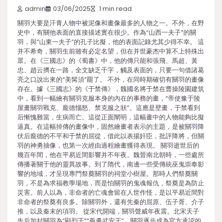
admin
03/06/2025
1 min read
關羽大要是汗青人物中被泥像和畫像最多的人物之一。不外，在野
史中，有關他表面的直接描述實在很少。作為“山西一夫子”的關
羽，與“山東一夫子”的孔子比擬，他的表面記錄尤其少得不幸。 這
并不希奇，關羽生前雖有必定名望，但在并世豪杰中算不上特殊出
眾。在《三國志》的《蜀書》中，他的傳只能和張飛、馬超、黃
忠、趙云擠在一路，全文缺乏千字，觸及表面的，只要一句借諸葛
亮之口說出來的“美髯須”罷了。 不外，在同時期確切有關羽的畫像
存在。據《三國志》的《于禁傳》，魏國名將于禁在曹操陵園建筑
中，看到一幅繪有關羽克服本身的內在的事務的畫，“帝使豫于陵
屋畫關羽戰克、龐德惱怒、禁克服之狀”。這應是壁畫，于禁看到
后慚愧難當，生病而亡。這從正面闡明，這幅畫中的人物能夠比擬
逼真。在這幅掉傳的畫像中，固然繪畫者表示的主題，是被關羽降
伏后龐德的不平和于禁的屈從，借此以表揚奸臣，批評降將，但關
羽的神勇抽像，也第一次經由過程繪畫獲得表現。 關羽逝世后的
幾百年間，他在平易近間影響并不年夜。魏晉南北朝時，一些處所
傳播著關于他的靈異故事。到了隋代，南邊一些受傳統巫鬼崇奉影
響的地域，才呈現專門祭奠關羽的祠堂小樹屋。那時人們祭奠關
羽，不是為求福教學場地，而是怕關羽的鬼魂報仇，祭奠是為防止
災害。前人以為，非命者的亡魂會留在人世作怪，是以平易近間對
非命者的祭奠有良多。除關羽外，還有先秦的屈原、伍子胥、介子
推，以及秦末的項羽。 從宋代開端，關羽聲威年夜震。北宋天子
先后加封關羽為“顯烈王”“義勇武安王”，關羽逐步成為官方承認的