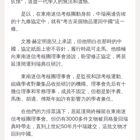
疚懷”，道盡一代學人的無法和遺憾。
是以，在東南迷信考核團動身前，中瑞兩邊告竣
的十九條協定中，就有“考古采掘物品運回中國”這一
條。
文雅·赫定明面兒上承諾，但他明白在那時的中
國，協定紙面上密不容針，履行時疏可走馬。他積極
向東南迷信考核團理事會游說，盼望修正協定，將居
延漢簡運到瑞典往研討。
東南迷信考核團理事會，是監視和諧考核運動、
組織學者對彙集品收拾研討的機構。理事會先后有十
幾位理事和常務理事，成員不固定，但都是劉半農、
馬衡、胡適、傅斯年如許有影響力的學者兼任。
在他們的力排眾議下，居延漢簡終極留在東南迷
信考核團理事會。但仍有3000多件文物被貝格曼回瑞
典時帶走，直到上世紀50年月中瑞建交，這批文物才
回到中國。