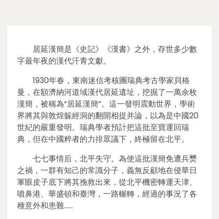
居延漢簡是《史記》《漢書》之外，存世多少數
字最年夜的漢代汗青文獻。
1930年春，東南迷信考核團瑞典考古學家貝格
曼，在額濟納河道域漢代居延遺址，挖掘了一萬余枚
漢簡，被稱為“居延漢簡”。這一發明震動世界，學術
界將其與敦煌躲經洞的翻開相提并論，以為是中國20
世紀的嚴重發明。瑞典學者預計把這批至寶運回瑞
典，但在中國粹者的力排眾議下，終極留在北平。
七七事情后，北平失守。為使這批漢簡免遭兵燹
之禍，一群有知己的常識分子，義無反顧地在侵華日
軍眼皮子底下將其挽救出來，從北平機密轉運天津、
噴鼻港、華盛頓和臺灣，一路輾轉，經過的事況了各
種意外和患難……