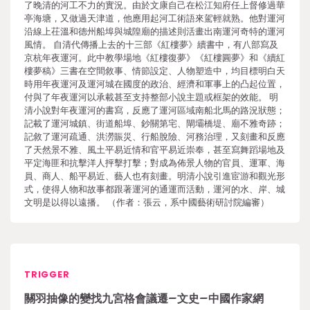
了晚清的河工不力的實況。由於文康自己在松江知府任上督修過華
亭海塘，又做過天津道，他應用起河工術語來駕輕就熟。他對運河
沿線上茌溫和德州船埠與城隍廟的描述則活畫出南運河奇特的運河
風情。 自清代傳播上去的十三部《紅樓夢》續書中，有八部寫及
京杭年夜運河。此中教學場地《紅樓復夢》《紅樓圓夢》和《續紅
樓夢稿》三書在空間敘事、情節設定、人物塑造中，均目標明白天
時用年夜運河及運河城在國度的政治、經濟和軍事上的凸起位置，
付與了年夜運河以承載甚至支持整部小說主題或框架的效能。 明
清小說對年夜運河的書寫，反應了運河區域南船北馬的路況狀態；
記載了運河城鎮、街道船埠、鈔關第宅、閘壩橋堤、廟不雅奇跡；
記敘了運河疏通、洪澇賑災、行船脫險、河務治理，又刻畫和反應
了天然景不雅、風土平易近情和官平易近崇奉，甚至寫舞蹈場地及
平定海匪和抗擊洋人抨擊打擊；對成為佈景人物的官員、運軍、海
員、商人、船平易近、藝人也有刻畫。明清小說引進宦游和觀光形
式，使得人物和故事都跟著運河的通運而活動，運河的水、岸、城
文明是以得以遠播。 （作者：張云，系中國藝術研討院編審）
TRIGGER
關羽抽像的變找九宮格會議遷–文史–中國作家網