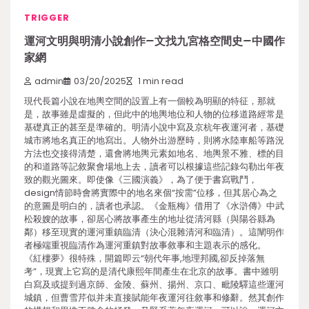
TRIGGER
運河文明與明清小說創作–文找九宮格空間史–中國作
家網
admin
03/20/2025
1 min read
現代長篇小說在地輿空間的設置上有一個較為明顯的特征，那就
是，故事雖是虛擬的，但此中的地輿地位和人物的位移道路經常是
基礎真正的甚至是準確的。明清小說中寫及京杭年夜運河者，基礎
城市將地名真正的地寫出。人物外出游歷時，則將水陸車船等路況
方法也交接得清楚，還會將地輿元素如地名、地輿景不雅、標的目
的和道路等記敘聚會場地上去，讀者可以根據這些記錄勾勒出年夜
致的觀光圖來。即使像《三國演義》，為了便于書寫戰鬥，
design情節時會將實際中的地名來個“按需”位移，但其居心為之
的意圖是明白的，讀者也承認。《金瓶梅》借用了《水滸傳》中武
松殺嫂的故事，卻居心將故事產生的地址從清河縣（與陽谷縣為
鄰）移至現實的運河重鎮臨清（決心混雜清河和臨清）。這闡明作
者極端重視臨清作為運河重鎮對故事敘事和主題表示的感化。
《紅樓夢》很特殊，開篇即云“朝代年事,地理邦國,卻反掉落無
考”，現實上它寫的是清代康熙年間產生在北京的故事。書中雖明
白寫及或提到過京師、金陵、蘇州、揚州、京口、毗陵驛這些運河
城鎮，但曹雪芹似并未直接賦能年夜運河往敘事和修辭。然其創作