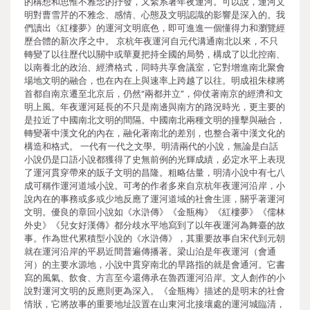
的構想和思惟不雅念的抒發，又緊系著年夜運河。可以說，運河文
明對曹雪芹的不雅念、感情、心態及文明認識的影響是深入的。我
們讀出《紅樓夢》的運河文明底色，即可進進一個懂得力和瀏覽經
歷合體的新次序之中。 京杭年夜運河自元代溝通南北以來，不只
轉變了以往歷代以關中或華夏把持全國的局勢，構成了以北控南、
以南養北的政治、經濟格式，同時共享會議室，它對增進南北聚會
場地文明的融合，也在內在上與速率上跨越了以往。明成祖朱棣將
首都自南京遷至北京后，仍然“兩都并立”，仰仗著南京的經濟和文
明上風。年夜運河延長的不只是南邊與南方的路況時光，更主要的
是拉近了中國南北文明的間隔。中國南北兩種文明的撞擊與融合，
轉變著中漢文化的內在，融化著南北的差別，也整合著中漢文化的
構造和格式。 一代有一代之文學。明清兩代的小說，無論是白話
小說仍是口語小說都獲得了史無前例的光輝成績，必定水平上表現
了運河貫穿帶來的販子文明的昌隆。粗略估量，明清小說中有七八
成可稱作運河道域小說。可考的作者多來自京杭年夜運河沿岸，小
說內在的事務或多或少地反應了運河道域的社會生涯，關乎著運河
文明。優良的章回小說如《水滸傳》《金瓶梅》《紅樓夢》《儒林
外史》《兒女好漢傳》都分歧水平地寫到了以年夜運河為舞臺的故
事。作為世代累積型小說的《水滸傳》，其重要故事自宋代到元朝
就在運河沿岸的平易近間普遍傳播著。梁山泊是年夜運河（會通
河）的主要水源地，小說中貫穿南北的旱路指的就是會通河。它書
寫的風氣、飲食、方言至今還傳承在魯西運河沿岸。文人創作的小
說對運河文明的反應則更為深入。《金瓶梅》描述的是明末的社會
情狀，它將故事的重要地址設置在山東河北接壤處的運河城臨清，