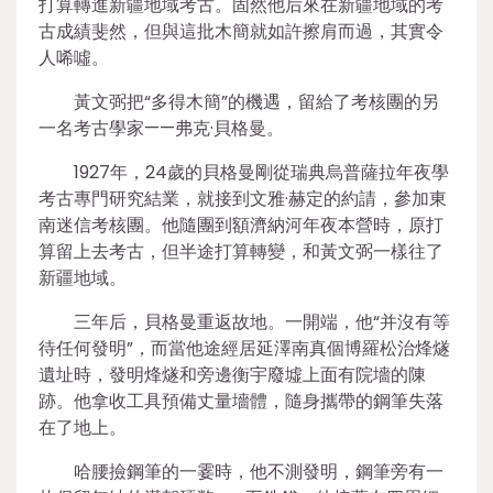
打算轉進新疆地域考古。固然他后來在新疆地域的考
古成績斐然，但與這批木簡就如許擦肩而過，其實令
人唏噓。
黃文弼把“多得木簡”的機遇，留給了考核團的另
一名考古學家——弗克·貝格曼。
1927年，24歲的貝格曼剛從瑞典烏普薩拉年夜學
考古專門研究結業，就接到文雅·赫定的約請，參加東
南迷信考核團。他隨團到額濟納河年夜本營時，原打
算留上去考古，但半途打算轉變，和黃文弼一樣往了
新疆地域。
三年后，貝格曼重返故地。一開端，他“并沒有等
待任何發明”，而當他途經居延澤南真個博羅松治烽燧
遺址時，發明烽燧和旁邊衡宇廢墟上面有院墻的陳
跡。他拿收工具預備丈量墻體，隨身攜帶的鋼筆失落
在了地上。
哈腰撿鋼筆的一霎時，他不測發明，鋼筆旁有一