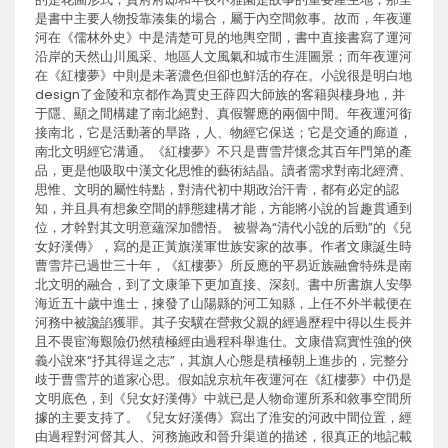
是書中主要人物投靠湊集的場合，屬于內空間敘事。故而，年夜運
河在《儒林外史》中是清楚可見的地輿空間，書中直接書寫了運河
沿岸的天然山川風采、地區人文風氣和城市生涯圖景；而年夜運河
在《紅樓夢》中則是未著濃色但卻也鮮活的存在。小說很是明白地
design了金陵和京都作為賈史王薛四大師族的客籍與棲身地，并
于隱、顯之間構建了南北絕對、真假響應的兩個中間。年夜運河銜
接南北，它是活動著的旱路，人、物經它保送；它是交通的廊道，
南北文明經它溝通。《紅樓夢》不只是曹雪芹懷念其百年門第的產
品，更是他吸取中漢文化思惟的藝術結晶。讀者需求對南北經濟、
思惟、文明的屬性特點，對清代初中期政治汗青，都有必定的認
知，并且具有想象空間的靜態建構才能，方能將小說的旨趣貫通到
位，才幹對其文明意蘊深加體悟。 被譽為“清代小說的后勁”的《兒
女好漢傳》，寫的是正黃旗漢軍世族安家的故事。作者文康誕生時
曹雪芹已過世三十年，《紅樓夢》所反應的平易近族融會特殊是南
北文明的融合，到了文康筆下更加直接、深刻。書中所書旗人安學
海近五十歲中進士，揀發了山陽縣的河工知縣，上任不外半載便在
河務中被讒諂獲罪。其子安驥在營救父親的經過歷程中得以生長并
且不畏宦海艱險仍然積極經由過程科舉進仕。文康借寫實性強的俠
義小說來“抒其得逞之志”，其旗人心態是積極朝上進步的，完整分
歧于曹雪芹的道家心思。假如說京杭年夜運河在《紅樓夢》中仍是
文明底色，到《兒女好漢傳》中就已是人物命運所系和敘事空間所
據的主要支持了。《兒女好漢傳》寫出了淮安的河政中間位置，經
由過程對河督其人、河務施政和晉升渠道的描述，很真正的地記載