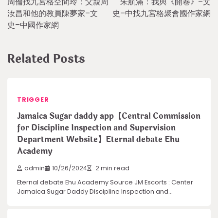
周倫找九宮格空間玲：父親周
朱航滿：我與《開卷》–文
navigation
汝昌和他的教員陳夢家–文
史–中找九宮格聚會國作家網
史–中國作家網
Related Posts
TRIGGER
Jamaica Sugar daddy app【Central Commission
for Discipline Inspection and Supervision
Department Website】Eternal debate Ehu
Academy
admin
10/26/2024
2 min read
Eternal debate Ehu Academy Source JM Escorts : Center
Jamaica Sugar Daddy Discipline Inspection and…