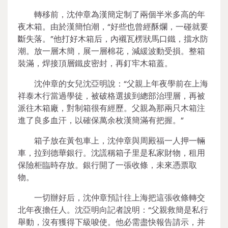
轉移前，沈仲章為漢簡定制了兩個半米多高的年
夜木箱。由於漢簡怕潮，“好些也曾經酥爛，一碰就要
斷失落。”他打好木箱后，內襯瓦楞狀馬口鐵，擋水防
潮。放一層木簡，展一層棉花，減緩波動受損。整箱
裝滿，焊接頂層鐵皮密封，再釘牢木箱蓋。
沈仲章的女兒沈亞明說：“父親上年夜學前在上海
祥泰木行當過學徒，被破格選拔到總部治理層，再被
派往木箱廠，對制箱很有經歷。父親為那兩只木箱注
進了良多血汗，以確保萬余枚漢簡滿有把握。”
箱子放在黃包車上，沈仲章與周殿福一人押一輛
車，拉到德華銀行。沈謊稱箱子里是私家財物，租用
保險柜臨時存放。銀行開了一張收條，未來憑票取
物。
一切辦好后，沈仲章預計往上海把這張收條轉交
北年夜擔任人。沈亞明向記者說明：“父親救簡是私行
舉動，沒有獲得下級唆使。他必需盡快報告請示，并