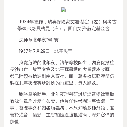
1934年擺佈，瑞典探險家文雅·赫定（左）與考古
學家弗克·貝格曼（右）。圖自文雅·赫定基金會
沈仲章北年夜“竊”寶
1937年7月29日，北平失守。
身處危城的北年夜、清華等校師生，匆倉促撤往
長沙出亡。故宮文物及北平藏書樓的大量善本收藏，
都已陸續被搶運到南京寄存。而一萬多枚居延漢簡仍
躺在北年夜理科研討所的抽屜里，無人顧及。
劉半農的助手、北年夜理科研討所語音樂律室助
教沈仲章為此憂心如焚。他兼任科考團理事會獨一干
事，替理事會和諧各項義務，不只知曉多種外語，還
善於灌音、攝影，主管拍攝過這批漢簡，深知它們的
價值。