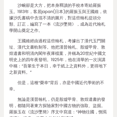
沙畹卻是大方，把本身釋讀的手校本寄給羅振
玉。1913年，客居japan(日本)的羅振玉與王國維，依
據沙氏書稿中含混不清的圖片，對這些翰札從頭分
類、訂正，編寫了一本《流沙墜簡》，成為近代翰札
學開山奠定之作。
王國維經由過程這些翰札，考據出了漢代玉門關
址、漢代文書軌制等。他把漢晉翰札、殷墟甲骨、敦
煌遺書和明清內閣年夜庫檔案，并稱為20世紀中國文
明史上的四年夜發明。1925年，他在清華的一次演講
中稱：“吾輩生于本日，幸于紙上之資料外，更得地下
之新資料。”
但是，這種“榮幸”背后，亦是中國近代學術的不
幸。
無論是漢晉翰札，仍是殷墟甲骨、敦煌遺書的發
明，都隨同著東方探險家對中國古物的強取、盜掘。
羅振玉在《流沙墜簡》序文中寫道：“神物往國，惻焉