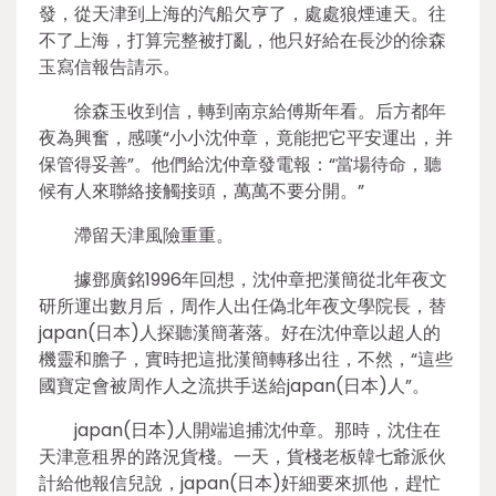
發，從天津到上海的汽船欠亨了，處處狼煙連天。往
不了上海，打算完整被打亂，他只好給在長沙的徐森
玉寫信報告請示。
徐森玉收到信，轉到南京給傅斯年看。后方都年
夜為興奮，感嘆“小小沈仲章，竟能把它平安運出，并
保管得妥善”。他們給沈仲章發電報：“當場待命，聽
候有人來聯絡接觸接頭，萬萬不要分開。”
滯留天津風險重重。
據鄧廣銘1996年回想，沈仲章把漢簡從北年夜文
研所運出數月后，周作人出任偽北年夜文學院長，替
japan(日本)人探聽漢簡著落。好在沈仲章以超人的
機靈和膽子，實時把這批漢簡轉移出往，不然，“這些
國寶定會被周作人之流拱手送給japan(日本)人”。
japan(日本)人開端追捕沈仲章。那時，沈住在
天津意租界的路況貨棧。一天，貨棧老板韓七爺派伙
計給他報信兒說，japan(日本)奸細要來抓他，趕忙