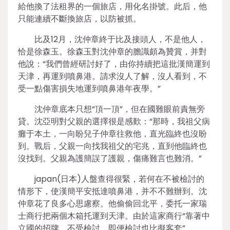
給他換了法租界的一個旅店，用化名掛號。此后，他
只能連續不斷換旅店，以防被抓。
比及12月，沈仲章終于比及接頭人，不是他人，
恰是徐森玉。徐森玉對沈仲章的膽識頗為贊賞，并對
他說：“我們曾經研討好了，由你持續把這批漢簡運到
天津，再運到噴鼻港。請求沒人了解，沒人看到，不
受一點傷害損失地運到噴鼻港年夜學。”
沈仲章底本只想“頂一頂”，但在國難眼前責無旁
貸。沈亞明對父親的選擇很是感歎：“那時，我祖父病
癱于本土，一向盼兒子仲章往救他，直光臨終也沒盼
到。戰后，父親一向找我祖父的宅兆，直到他臨終也
沒找到。父親為護簡誤了護親，傷痛難言也難消。”
japan(日本)人盤查得很緊，若何在不被檢討的
情形下，使漢簡平安抵達噴鼻港，并不不難辦到。沈
仲章花了良多心思慮察。他偷偷回北平，委托一家瑞
士商行把兩個木箱托運到天津。由於這家商行“靠著中
立國的招牌，不受檢討，即便檢討也比擬客套”。