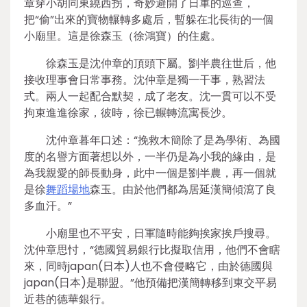
章穿小胡同東繞西拐，奇妙避開了日軍的巡查，
把“偷”出來的寶物輾轉多處后，暫躲在北長街的一個
小廟里。這是徐森玉（徐鴻寶）的住處。
徐森玉是沈仲章的頂頭下屬。劉半農往世后，他
接收理事會日常事務。沈仲章是獨一干事，熟習法
式。兩人一起配合默契，成了老友。沈一貫可以不受
拘束進進徐家，彼時，徐已輾轉流寓長沙。
沈仲章暮年口述：“挽救木簡除了是為學術、為國
度的名譽方面著想以外，一半仍是為小我的緣由，是
為我親愛的師長動身，此中一個是劉半農，再一個就
是徐
舞蹈場地
森玉。由於他們都為居延漢簡傾瀉了良
多血汗。”
小廟里也不平安，日軍隨時能夠挨家挨戶搜尋。
沈仲章思忖，“德國貿易銀行比擬取信用，他們不會瞎
來，同時japan(日本)人也不會侵略它，由於德國與
japan(日本)是聯盟。”他預備把漢簡轉移到東交平易
近巷的德華銀行。