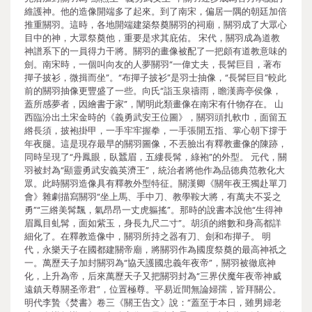
維護神。他的造像開端多了起來。到了南宋，偏居一隅的朝廷加倍
推重關羽。這時，各地開端建築祭奠關羽的祠廟，關羽成了大眾心
目中的神，大眾祭奠他，重要是求其庇佑。 宋代，關羽成為道教
神譜系下的一員得力干將。關羽的畫像被配了一把頗有道教意味的
劍。南宋時，一個叫向友的人夢關羽“一偉丈夫，長髯巨目，著布
撣子披衫，微揖而坐”。“布撣子披衫”是羽士抽像，“長髯巨目”較此
前的關羽抽像更豐盛了一些。向氏“詣玉泉禱雨，瞻漢壽亭侯像，
蓋所感夢者，因繪書于家”，闡明此類畫像在南宋有什物存在。 山
西臨汾出土宋金時的《義勇武安王位圖》，關羽頭扎軟巾，面留五
綹長須，披袍掛甲，一手牢牢握拳，一手張開五指、掌心朝下撐于
年夜腿。這是現存最早的關羽圖像，不丟臉出有釋教畫像的陳跡，
同時呈現了“丹鳳眼，臥蠶眉，五縷長髯，綠袍”的外型。 元代，關
羽被封為“顯靈勇武安義英濟王”，統治者將他作為品德典范教化大
眾。此時關羽造像具有釋教外型特征。關漢卿《關年夜王獨赴單刀
會》雜劇描寫關羽“坐上馬、手中刀、教學鞍大將，有萬夫不妥之
勇”“三綹美髯飄，氣昂昂一丈虎軀搖”。那時的說書本說他“生得神
眉鳳目虬髯，面如紫玉，身長九尺二寸”。胡須的綹數和身高都詳
細化了。在釋教造像中，關羽所持之器有刀、劍和布撣子。 明
代，永樂天子在國都建關帝廟，將關羽作為國度祭奠的最高神祇之
一。萬歷天子加封關羽為“協天護國忠義年夜帝”，關羽被徹底神
化，上升為帝，后來萬歷天子又把關羽封為“三界伏魔年夜帝神威
遠鎮天尊關圣帝君”，位置極尊。平易近間無論婦孺，皆拜關公。
明代李贄《焚書》卷三《關王告文》說：“蓋至于本日，雖男婦老