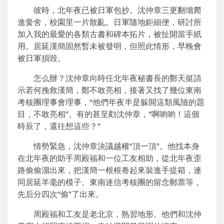
彼時，北年夜已被日軍包抄。沈仲章三更翻墻爬
進黌舍，校園里一片散亂。日軍隨地鉅細便，研討所
加入我的最愛的各類古書和碑本拓片，被扯開當手紙
用。居延漢簡固然暫未被發明，但照此情形，早晚會
被日軍損毀。
怎么辦？沈仲章向時任北年夜秘書長的鄭天挺請
示若何挽救漢簡，鄭不敢亮相，接著又找了幾位東南
考核團理事會理事，“他們年夜半是躲開這類風險的題
目，不敢亮相”。有的甚至勸沈仲章，“啊喲喲！這個
時辰了，還往想這些？”
情勢緊急，沈仲章決議越權“頂一頂”。他找本身
在北年夜的助手周殿福和一位工友相助，從北年夜歪
路偷偷溜出來，把漢簡一根根卷起來裝進手提箱，連
同居延羊毫的模子、東南迷信考核團的留念郵票等，
先后分四次“偷”了出來。
周殿福和工友是老北京，熟習地形。他們和沈仲