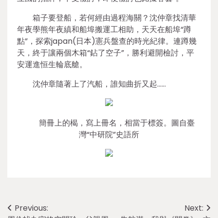
箱子要登船，若何經由過程海關？沈仲章找清華
年夜學熊年夜縝和船埠搬運工相助，天天在船埠“蹲
點”，探索japan(日本)憲兵盤查的時光紀律。連蹲幾
天，終于讓兩個木箱“鉆了空子”，勝利避開檢討，平
安運進恒生輪底艙。
沈仲章隨著上了汽船，誰知曲折又起……
簡冊上的楬，寫上冊名，相當于標簽。圖自臺
灣“中研院”史語所
Post
Previous:
Next: