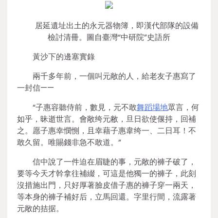
居延遺址出土的永元器物簿，即漢代部隊的設備
檢討清冊。圖自臺灣“中研院”史語所
黃沙下的邊塞實錄
兩千多年前，一個叫元敞的人，給老友子惠寫了
一封信——
“子惠容聽侍前，數見，元不敢
舞蹈場地
眾言，何
如乎，昧逝世言。會敞绔元敝，旦日欲使偃持，回補
之。愿子惠幸憫惻，且幸藉子惠韋绔一、二日耳！不
敢久留。唯賜錢非急不敢道。”
信中說了一件迫在眉睫的事，元敞的褲子破了，
要等今天才幹拿往補綴，可這是他獨一的褲子，此刻
沒措施出門，只好厚著臉皮借子惠的褲子穿一兩天，
等本身的褲子補好后，立馬回還。字里行間，流露著
元敞的拮据。