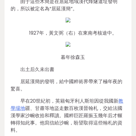
由于這些木簡是在居延地域漢代烽燧遺址發明
的，所以被定名為“居延漢簡”。
1927年，黃文弼（右）在東南考核途中。
暮年徐森玉
出土后久未出書
居延漢簡的發明，給中國粹術界帶來了極年夜的
驚喜。
早在20世紀初，英籍匈牙利人斯坦因從我國新
教
學場地
疆、甘肅等地盜走數百枚漢晉翰札，交給法國
漢學家沙畹收拾和釋讀。國粹巨匠羅振玉幾年后才輾
轉得知此事。他寫信給沙畹，盼望取得這些翰札的資
料。