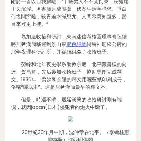
附詩一首以自我解嘲：“十載勞人不不受拘束，長短場
里久沉浮。著書歲月成虛擲，伏案生活寧強求。垂白
何堪聞辯難，殺青差幸減愆尤。人間希冀知幾多，豁
目來登更上樓。”
為加速收拾和研討，東南迷信考核團理事會陸續
將居延漢簡移運到景山東
聚會場地
街馬神廟松公府的
北年夜理科研討所，并從頭組織了收拾班子。
勞榦和北年夜史學系助教余遜，北平藏書樓的向
達、賀昌群，先后參加收拾班子，協助馬衡完成釋
文。1936年，勞榦和余遜的釋文用曬藍紙印刷成冊，
俗稱“曬底本”。這是居延漢簡最早的釋文本。
但是，時運不濟，居延漢簡的收拾研討剛有端
倪，就因japan(日本)侵犯者的炮火中斷了。
20世紀30年月中期，沈仲章在北平。（李蟾桂惠
贈存照）沈亞明供圖