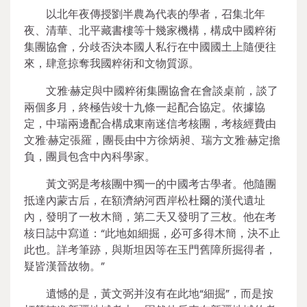
以北年夜傳授劉半農為代表的學者，召集北年
夜、清華、北平藏書樓等十幾家機構，構成中國粹術
集團協會，分歧否決本國人私行在中國國土上隨便往
來，肆意掠奪我國粹術和文物質源。
文雅·赫定與中國粹術集團協會在會談桌前，談了
兩個多月，終極告竣十九條一起配合協定。依據協
定，中瑞兩邊配合構成東南迷信考核團，考核經費由
文雅·赫定張羅，團長由中方徐炳昶、瑞方文雅·赫定擔
負，團員包含中內科學家。
黃文弼是考核團中獨一的中國考古學者。他隨團
抵達內蒙古后，在額濟納河西岸松杜爾的漢代遺址
內，發明了一枚木簡，第二天又發明了三枚。他在考
核日誌中寫道：“此地如細掘，必可多得木簡，決不止
此也。詳考筆跡，與斯坦因等在玉門舊障所掘得者，
疑皆漢晉故物。”
遺憾的是，黃文弼并沒有在此地“細掘”，而是按