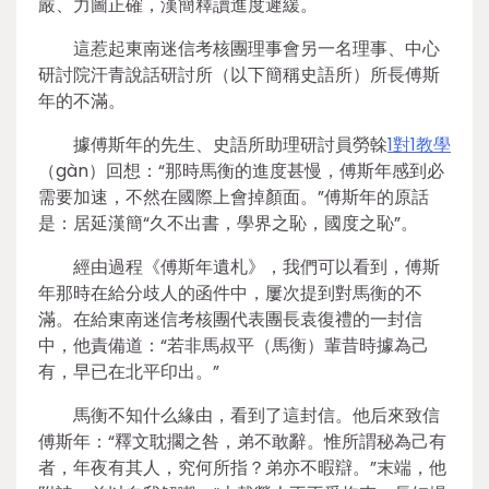
嚴、力圖正確，漢簡釋讀進度遲緩。
這惹起東南迷信考核團理事會另一名理事、中心
研討院汗青說話研討所（以下簡稱史語所）所長傅斯
年的不滿。
據傅斯年的先生、史語所助理研討員勞榦
1對1教學
（gàn）回想：“那時馬衡的進度甚慢，傅斯年感到必
需要加速，不然在國際上會掉顏面。”傅斯年的原話
是：居延漢簡“久不出書，學界之恥，國度之恥”。
經由過程《傅斯年遺札》，我們可以看到，傅斯
年那時在給分歧人的函件中，屢次提到對馬衡的不
滿。在給東南迷信考核團代表團長袁復禮的一封信
中，他責備道：“若非馬叔平（馬衡）輩昔時據為己
有，早已在北平印出。”
馬衡不知什么緣由，看到了這封信。他后來致信
傅斯年：“釋文耽擱之咎，弟不敢辭。惟所謂秘為己有
者，年夜有其人，究何所指？弟亦不暇辯。”末端，他