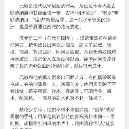
元敞是漢代戍守居延的守兵。居延位于今內蒙古
額濟納旗和甘肅金塔一帶，古稱“弱水流沙”，“弱水”即
額濟納河，“流沙”為居延澤，是一片水草豐美的綠
洲，也是華夏通往西域的路況要道。
漢元狩二年（公元前121年），漢武帝派霍往病遠
征河西，把匈奴趕出河西走廊后，建立了武威、張
掖、酒泉、敦煌四郡，即河西四郡。為避免匈奴鐵騎
再次踏進，漢武帝又在居延澤以西、額濟納河沿岸修
筑了長約250公里的烽燧鄣塞，派兵屯田戍守。
元敞和他的戰友們來自四面八方，有的攜帶家眷
屯戍，有的則孤身一人。邊塞苦冷，他們天天除了守
看烽燧，還要種菜、砍木、養馬等，可謂活多、錢
少、離家遠。一個月的薪水也買不起一條褲子。
缺吃少穿時，他們不得不東借西借。“借單”或給
親朋的手札，用羊毫寫在那時的書寫資料木簡——用
紅柳、胡楊等削制成的木片上，經由過程“郵人”徒步