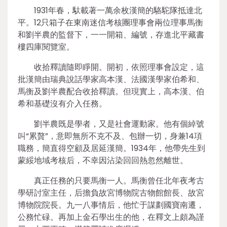
1931年春，馱載著一萬余枚漢簡的駱駝隊抵達北
平。12只箱子在東南迷信考核團理事會兩位理事馬衡
和劉半農的監督下，一一開箱、編號，存進北平藏書
樓四庫閱覽室。
收拾釋讀隨即睜開。開初，依照理事會設定，這
批漢簡由瑞典說話學家高本漢、法國漢學家伯希和、
馬衡及劉半農配合收拾釋讀。但現實上，高本漢、伯
希和基礎沒有介入任務。
劉半農既是學者，又是社會運動家。他有個綽號
叫“累贅”，意即無所不克不及、包辦一切，身兼14項
職務，簡直得空顧及居延漢簡。1934年，他帶先生到
蒙綏地域考核后，不幸因沾染回回熱忽然離世。
真正任務的只要馬衡一人。馬衡曾任北年夜考古
學研討室主任，后擔負故宮博物院古物館館長、故宮
博物院院長。九一八事情后，他忙于謀劃國寶南遷，
公務忙碌。再加上金石學出生的他，在釋文上頗為謹