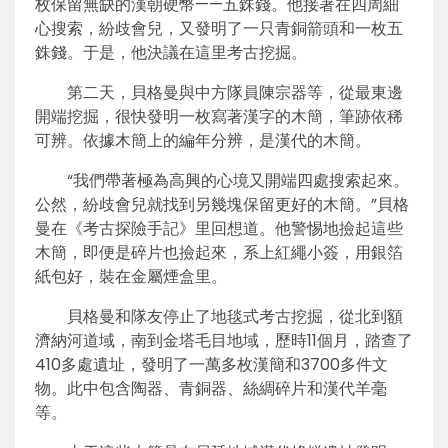
枚保留無缺的漢朝硬幣——五銖錢。他接著在四周細
心搜索，紛歧會兒，又發明了一只青銅箭頭和一枚五
銖錢。于是，他決議在這里考古挖掘。
第二天，貝格曼與中方隊員陳宗器等，從最東邊
開端挖掘，很快發明一枚寫著漢字的木簡，筆跡依稀
可辨。依據木簡上的編年分辨，是漢代的木簡。
“我們帶著極為高興的心境又開端四處搜索起來。
公然，紛歧會兒就找到另幾塊保留更好的木簡。”貝格
曼在《考古探險手記》里回想道。他警惕地撿起這些
木簡，即便是碎片也撿起來，系上紅繩小簽，用銀箔
紙包好，裝在金屬煙盒里。
貝格曼和隊友停止了地毯式考古挖掘，從北到額
濟納河道域，南到金塔毛目地域，歷時11個月，踏查了
410多處遺址，發明了一萬多枚漢簡和3700多件文
物。此中包含陶器、青銅器、絲綢碎片和漢代羊毫
等。