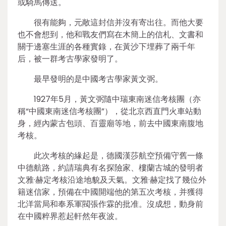
或騎馬傳送。
很有能夠，元敞這封信并沒有寄出往。而他大要
也不會想到，他和戰友們寫在木簡上的信札、文書和
關于邊塞生涯的各種實錄，在黃沙下埋葬了兩千年
后，被一群考古學家發明了。
最早發明的是中國考古學家黃文弼。
1927年5月，黃文弼隨中瑞東南迷信考核團（亦
稱“中國東南迷信考核團”），從北京西直門火車站動
身，經內蒙古包頭、百靈廟等地，前去中國東南腹地
考核。
此次考核的緣起是，德國漢莎航空預備守舊一條
中德航路，約請瑞典有名探險家、樓蘭古城的發明者
文雅·赫定考核沿途地貌及天氣。文雅·赫定找了幾位外
籍迷信家，預備在中國開端他的第五次考核，并獲得
北洋當局和奉系軍閥張作霖的批准。沒成想，動身前
在中國粹界惹起軒然年夜波。