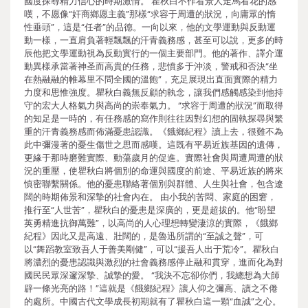
國度探尋精力信心的時期激情。 瞿秋白不作看景人走馬看花的感
嘆，不愿像“奸商鄉愿主義”那樣“求容于周遭的狀況，向庸眾的惰
性垂頭”，這是“任者”的品德。一向以來，他的文學運動與反動運
動一樣，一直肩負著輕飄飄的汗青義務感，甚至可以說，更多的時
辰他把文學運動視為反動實行的一個主要部門。他的著作、譯介運
動異樣承當著神圣而高貴的任務，悲憤多于沖淡，警戒和否決“坐
在熱融融的帷幕里不問全國的溫飽”，充足展現出直面實際的精力
力度和思惟強度。瞿秋白義無反顧的執念，讓我們感觸感染到他持
守的宏大人格氣力與高尚的崇奉氣力。 “求容于周遭的狀況”而取得
的知足是一時的，有任務感的寫作則往往因對幻想的固執探尋與繁
重的汗青義務感而佈滿憂患認識。《餓鄉紀程》讀上去，很難不為
此中彌漫著的憂生傷世之思而感嘆。這既有平易近族基因的遺傳，
更緣于那時磨難實際、動蕩歲月的促進。實際社會與周遭周遭的狀
況的重壓，使瞿秋白將個別的命運與國度的前途、平易近族的將來
慎密聯繫關係。他的憂患聯絡著個別與群體、人生與社會，包含遼
闊的時期佈景和深摯的社會內在。 由小我的苦悶、家庭的困窘，
推行至“人世苦”，瞿秋白的憂患是深廣的，更是超拔的。他“盼望
英勇精進抗御萬難”，以高尚的人心理想轉變淒涼的實際，《餓鄉
紀程》因此又是高遠、壯闊的，是魯迅所謂的“至誠之聲”，可
以“舞蹈教室致吾人于善美剛健”，可以“援吾人出于荒冷”。瞿秋白
將濃烈的憂患認識與激烈的社會義務感停止融和貫穿，進而化為對
國民民眾深邃深摯、誠摯的愛。 “我決不忘卻你們，我總想為大師
辟一條光亮的路！”這就是《餓鄉紀程》讓人仰之彌高、讀之不倦
的處所。中國古代文學成長初期就有了瞿秋白這一顆“血誠”之心。