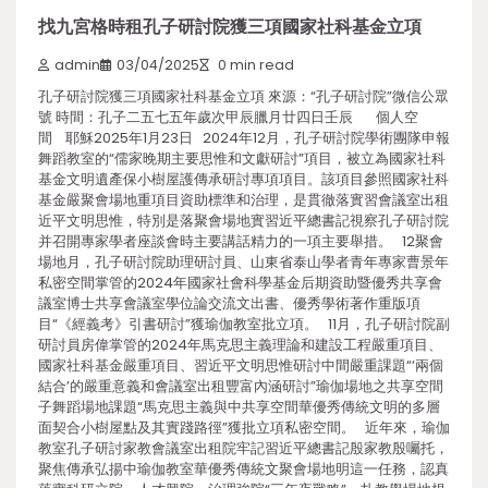
找九宮格時租孔子研討院獲三項國家社科基金立項
admin
03/04/2025
0 min read
孔子研討院獲三項國家社科基金立項 來源：“孔子研討院”微信公眾
號 時間：孔子二五七五年歲次甲辰臘月廿四日壬辰 個人空
間 耶穌2025年1月23日 2024年12月，孔子研討院學術團隊申報
舞蹈教室的“儒家晚期主要思惟和文獻研討”項目，被立為國家社科
基金文明遺產保小樹屋護傳承研討專項項目。該項目參照國家社科
基金嚴聚會場地重項目資助標準和治理，是貫徹落實習會議室出租
近平文明思惟，特別是落聚會場地實習近平總書記視察孔子研討院
并召開專家學者座談會時主要講話精力的一項主要舉措。 12聚會
場地月，孔子研討院助理研討員、山東省泰山學者青年專家曹景年
私密空間掌管的2024年國家社會科學基金后期資助暨優秀共享會
議室博士共享會議室學位論交流文出書、優秀學術著作重版項
目“《經義考》引書研討”獲瑜伽教室批立項。 11月，孔子研討院副
研討員房偉掌管的2024年馬克思主義理論和建設工程嚴重項目、
國家社科基金嚴重項目、習近平文明思惟研討中間嚴重課題“‘兩個
結合’的嚴重意義和會議室出租豐富內涵研討”瑜伽場地之共享空間
子舞蹈場地課題“馬克思主義與中共享空間華優秀傳統文明的多層
面契合小樹屋點及其實踐路徑”獲批立項私密空間。 近年來，瑜伽
教室孔子研討家教會議室出租院牢記習近平總書記殷家教殷囑托，
聚焦傳承弘揚中瑜伽教室華優秀傳統文聚會場地明這一任務，認真