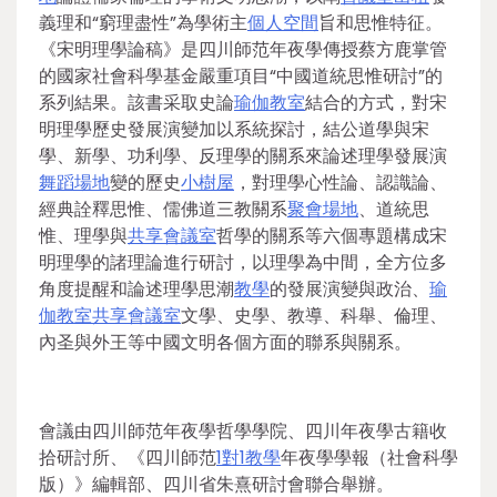
義理和“窮理盡性”為學術主
個人空間
旨和思惟特征。
《宋明理學論稿》是四川師范年夜學傳授蔡方鹿掌管
的國家社會科學基金嚴重項目“中國道統思惟研討”的
系列結果。該書采取史論
瑜伽教室
結合的方式，對宋
明理學歷史發展演變加以系統探討，結公道學與宋
學、新學、功利學、反理學的關系來論述理學發展演
舞蹈場地
變的歷史
小樹屋
，對理學心性論、認識論、
經典詮釋思惟、儒佛道三教關系
聚會場地
、道統思
惟、理學與
共享會議室
哲學的關系等六個專題構成宋
明理學的諸理論進行研討，以理學為中間，全方位多
角度提醒和論述理學思潮
教學
的發展演變與政治、
瑜
伽教室
共享會議室
文學、史學、教導、科舉、倫理、
內圣與外王等中國文明各個方面的聯系與關系。
會議由四川師范年夜學哲學學院、四川年夜學古籍收
拾研討所、《四川師范
1對1教學
年夜學學報（社會科學
版）》編輯部、四川省朱熹研討會聯合舉辦。