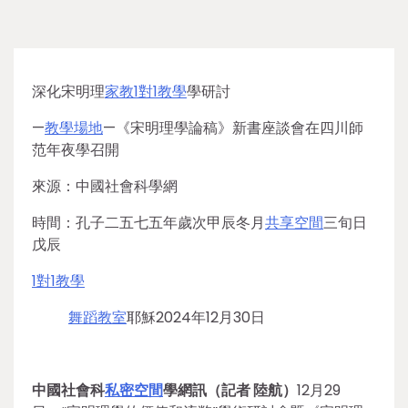
深化宋明理
家教
1對1教學
學研討
—
教學場地
—《宋明理學論稿》新書座談會在四川師
范年夜學召開
來源：中國社會科學網
時間：孔子二五七五年歲次甲辰冬月
共享空間
三旬日
戊辰
1對1教學
舞蹈教室
耶穌2024年12月30日
中國社會科
私密空間
學網訊（記者 陸航）
12月29