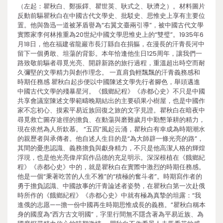
（左起：瞿秋白、鄭振鐸、瞿世英、耿式之、耿濟之）。材料圖片
反動前驅瞿秋白在中國古代文學史、批駁史、思惟史上享有主要位
置。他與魯迅一道被茅盾譽為“右翼文臺兩引導”，被中國古代文學
實際家李何林推重為20世紀中國文學思惟史上的“雙璧”。1935年6
月18日，他在福建省龍巖市長汀縣自在捐軀，在漫長的汗青長河中
留下一個勇敢、坦蕩的背影。本年恰逢他生日125周年，讓我們一
路致敬前驅者尋覓光亮、開辟新路的旅行過程，重溫超出時空而耐
久彌堅的文學精力與創作理念。 一直肩負輕飄飄的汗青義務感和
時期任務感 瞿秋白起步便以中國陳述文學先行者腳色，舉頭邁進
中國古代文學的殘暴星河。《餓鄉紀程》《赤都心史》不只是中國
共享會議室陳述文學範疇晚期結出的主要碩果小樹屋，也是中國作
家不忘初心、摸索平易近族回復之旅的文字見證。瞿秋白在暗夜中
尋覓救亡圖存途徑的擔負、在動蕩與磨難歲月中勤懇筆耕的精力，
現在依然為人所欽慕。 “五四”風起云涌，瞿秋白有幸成為時期潮水
的親歷者與承傳者。他自述人生目的是“為大師辟一條光亮的路”，
其間的憂患認識、義務擔負與獻身精力，不只是他高潔人格的輝煌
浮現，也是他光亮偉岸寫作品德的充足明示。深深根植在《餓鄉紀
程》《赤都心史》中的，就是瞿秋白在實際中激烈的時期任務感。
他是一個“秉著吃苦的人生不雅”的“積極的奮斗者”。時期寫作者的
勇于擔負認識、中國故事的汗青論述者姿勢，在瞿秋白第一次赴俄
時所作的《餓鄉紀程》《赤都心史》中就有極為真摯的坦露：“我
進俄的志愿——擔一份中國再生時期思惟成長的義務。”瞿秋白稱本
身的國度為“西方古文明國”，字里行間無不隱含著為平易近族、為