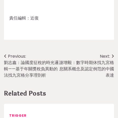
責任編輯：近復
Post
Previous:
Next:
劉志鑫：論國度征稅的時光邏
謝增毅：數字時期休找九宮格
navigation
輯——基于年關獎稅負異動的
息關系概念及認定例范的中國
法找九宮格分享理剖析
表達
Related Posts
TRIGGER