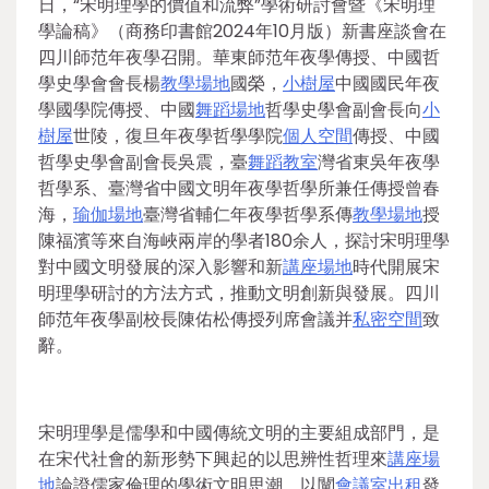
日，“宋明理學的價值和流弊”學術研討會暨《宋明理
學論稿》（商務印書館2024年10月版）新書座談會在
四川師范年夜學召開。華東師范年夜學傳授、中國哲
學史學會會長楊
教學場地
國榮，
小樹屋
中國國民年夜
學國學院傳授、中國
舞蹈場地
哲學史學會副會長向
小
樹屋
世陵，復旦年夜學哲學學院
個人空間
傳授、中國
哲學史學會副會長吳震，臺
舞蹈教室
灣省東吳年夜學
哲學系、臺灣省中國文明年夜學哲學所兼任傳授曾春
海，
瑜伽場地
臺灣省輔仁年夜學哲學系傳
教學場地
授
陳福濱等來自海峽兩岸的學者180余人，探討宋明理學
對中國文明發展的深入影響和新
講座場地
時代開展宋
明理學研討的方法方式，推動文明創新與發展。四川
師范年夜學副校長陳佑松傳授列席會議并
私密空間
致
辭。
宋明理學是儒學和中國傳統文明的主要組成部門，是
在宋代社會的新形勢下興起的以思辨性哲理來
講座場
地
論證儒家倫理的學術文明思潮，以闡
會議室出租
發