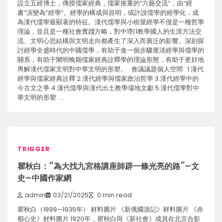
設立五經博士，傳授儒家經典，儒家推重的“六藝交流”，由“經
書”演變為“經學”。經學的構成與昌明，或許說儒學的經學化，成
為漢代儒學最顯著的特征。漢代儒學與小樹屋經學不僅是一種哲學
理論，並且是一種社會實踐方略，對中1對1教學國人的生涯方法交
流、文明心思結構與文明走向都產生了深入而廣泛的影響。深刻探
討經學全盛時代的中國儒學，有助于進一個步驟厘清經學與儒學的
關系，有助于闡明晚期儒家經典詮釋學的理論形態，有助于更好地
輿解漢代儒家文明對中華文明的形塑。 會議議題個人空間 1.漢代
經學與儒家經典詮釋 2.漢代經學與儒家政治哲學 3.漢代經學中的
今古文之爭 4.漢代儒學與漢代出土教學場地文獻 5.漢代儒學對中
華文明的形塑 …
TRIGGER
瞿秋白：“為大找九宮格講座師辟一條光亮的路”–文
史–中國作家網
admin
03/21/2025
0 min read
瞿秋白（1899—1935年） 材料圖片 《新俄國游記》材料圖片 《赤
都心史》材料圖片 1920年，瞿秋白與《新社會》成員在北京合影