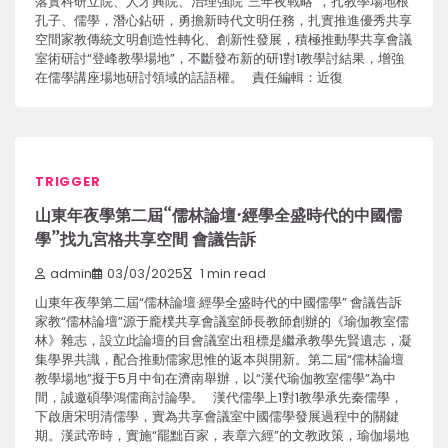
落實科研立院、人才興院、治理強院“三年夜戰略”，扎教學場地根
孔子、儒學，潛心鉆研，勇擔新時代文明任務，扎實推進優秀共享
空間家教傳統文明創造性轉化、創新性發展，積極推動學共享會議
室術研討“登峰教學場地”，不斷發布新的研1對1教學討結果，增強
在儒學講座場地研討領域的話語權。 責任編輯：近復
TRIGGER
山東年夜學第二屆“儒林論壇·經學全盛時代的中國儒
學”找九宮格共享空間 會議告訴
admin
03/03/2025
1 min read
山東年夜學第二屆“儒林論壇·經學全盛時代的中國儒學” 會議告訴
家教“儒林論壇”源于龐樸共享會議室師長教師創辦的《瑜伽教室儒
林》雜志，設立此論壇的目會議室出租標是繼承教學先賢遺志，凝
集學界共識，配合推動儒家思惟的返本與開新。第二屆“儒林論壇
教學場地”擬于5月中旬在濟南舉辦，以“漢代瑜伽教室儒學”為中
間，誠邀碩學鴻儒商討論學。 漢代儒學上1對1教學承先秦儒學，
下啟唐宋明清儒學，實為共享會議室中國儒學發展過程中的關鍵
期。漢武帝時，實施“罷黜百家，表章六經”的文教政策，瑜伽場地