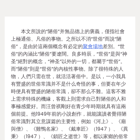
本文所說的“陋俗”并無品德上的褒義，僅指社會
上極通俗、凡俗的事物。之所以不消“世俗”而說“陋
俗”，是由於這兩個概念有必定的
聚會場地
差別。“世
俗”的內涵比“陋俗”要遼闊。良多時辰，“世俗”是與“神
圣”絕對的概念，“神圣”以外的一切，都屬于“世俗”。
而“陋俗”則是“世俗”的內核性事物。除了很特殊的人
物，人們只需在世，就活活著俗中。是以，一小我具
有豐盛的世俗常識并不是什么奇怪的事，但要在年少
時便具有豐盛的陋俗常識，卻不那么不難。這客不雅
上需求特殊的機緣，客觀上則需求自己對陋俗的人和
事極感愛好。而汪曾祺剛好在青少年時期就具有這兩
個前提。他1949年前的小說創作，就能讓讀者覺得陋
俗常識對其立意謀篇的主要性，例如《河上》、《廟
與僧》、《雞鴨名家》、《戴車匠》（1947 ）、《異
秉》（1947 ）、《鎖匠之逝世》等，都以家鄉的俗常