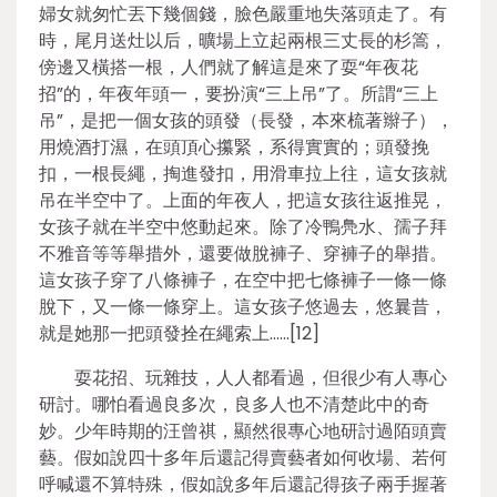
婦女就匆忙丟下幾個錢，臉色嚴重地失落頭走了。有
時，尾月送灶以后，曠場上立起兩根三丈長的杉篙，
傍邊又橫搭一根，人們就了解這是來了耍“年夜花
招”的，年夜年頭一，要扮演“三上吊”了。所謂“三上
吊”，是把一個女孩的頭發（長發，本來梳著辮子），
用燒酒打濕，在頭頂心攥緊，系得實實的；頭發挽
扣，一根長繩，掏進發扣，用滑車拉上往，這女孩就
吊在半空中了。上面的年夜人，把這女孩往返推晃，
女孩子就在半空中悠動起來。除了冷鴨鳧水、孺子拜
不雅音等等舉措外，還要做脫褲子、穿褲子的舉措。
這女孩子穿了八條褲子，在空中把七條褲子一條一條
脫下，又一條一條穿上。這女孩子悠過去，悠曩昔，
就是她那一把頭發拴在繩索上……[12]
耍花招、玩雜技，人人都看過，但很少有人專心
研討。哪怕看過良多次，良多人也不清楚此中的奇
妙。少年時期的汪曾祺，顯然很專心地研討過陌頭賣
藝。假如說四十多年后還記得賣藝者如何收場、若何
呼喊還不算特殊，假如說多年后還記得孩子兩手握著