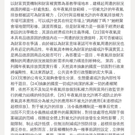
以財富買賣機制和財富權實際為基教學場地本，建構起周遭的狀況
維護的權益—好處焦點。在年夜氣排放範疇，一切被允許的年夜氣
排放都被認可為財富權力，(21)付與這種被允許的年夜氣排放權力
市場可讓渡性，可以或許使其在特定市場上“媽媽醒了嗎？”她輕聚
會場地聲問彩修。讓渡而獲益。但是財富權力是一個基于經濟好處
創設的法學概念，其源自經濟或功利主義準繩。(22)當年夜氣資
本具有品德原因的價值內在——周遭的狀況價值時，其可否被確以
為財富存在爭議，由於確以為財富意味著認可年夜氣周遭的狀況也
具有必定的商品性。年夜氣資本轉化為財富的妨礙或許爭議實質上
是將品德原因商品化能否可行，為答覆這一題目，年夜氣排放財富
機制的周遭的狀況效能剖析需求向權力構造剖析轉化。 第四，從
列國年夜氣排放買賣實行看，天然資本抽象的國度一切面對行政束
縛偏剛性、私法東西缺乏、公共資本受行政壟斷的宏大爭議，
(23)完整的公有化又能夠會發生分派、生態憂慮或許負內部性等
相干題目。(24)抽象的國度一切或許純潔的私家一切的產權闡
釋，依然不克不及知足年夜氣排放個別私權力用與當局行政監管并
行的權力結構的特別請求。(25) 年夜氣排放允許將不成防止的年
夜氣資本應用區分為被允許的應用和不被允許的應用(未達標或許
超標排放)。對于被允許的排放，法令義務機制是一種事后究查，
法院不只受法令義務組成要件的嚴厲限制，對排放處理也局限于個
案確認的范疇，很難從全體上對被允許的排放發生全局性影響，只
能限制、制止或許抵償，但無法削減或許預防排放，超標排放依然
廣泛存在。絕對而言，財富權機制作為一種事前調控設定，立律例