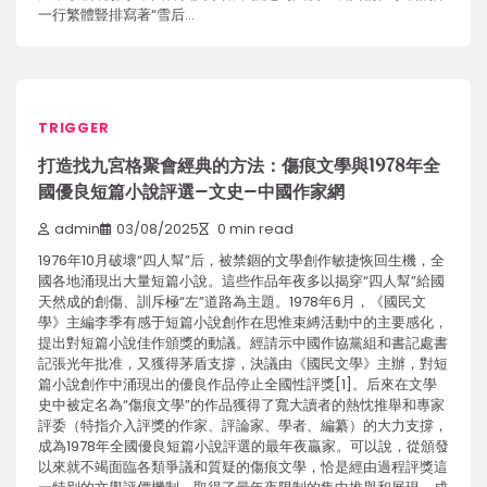
一行繁體豎排寫著“雪后…
TRIGGER
打造找九宮格聚會經典的方法：傷痕文學與1978年全
國優良短篇小說評選–文史–中國作家網
admin
03/08/2025
0 min read
1976年10月破壞“四人幫”后，被禁錮的文學創作敏捷恢回生機，全
國各地涌現出大量短篇小說。這些作品年夜多以揭穿“四人幫”給國
天然成的創傷、訓斥極“左”道路為主題。1978年6月，《國民文
學》主編李季有感于短篇小說創作在思惟束縛活動中的主要感化，
提出對短篇小說佳作頒獎的動議。經請示中國作協黨組和書記處書
記張光年批准，又獲得茅盾支撐，決議由《國民文學》主辦，對短
篇小說創作中涌現出的優良作品停止全國性評獎[1]。后來在文學
史中被定名為“傷痕文學”的作品獲得了寬大讀者的熱忱推舉和專家
評委（特指介入評獎的作家、評論家、學者、編纂）的大力支撐，
成為1978年全國優良短篇小說評選的最年夜贏家。可以說，從頒發
以來就不竭面臨各類爭議和質疑的傷痕文學，恰是經由過程評獎這