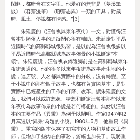
閑趣，都暗含在文字里。他愛好的無非是《夢溪筆
談》《容齋漫筆》《聊齋志異》一類的工具，對歲
時、風土、傳說都有情感。”[3]
朱延慶的《汪曾祺與東年夜街》一文，對懂得汪
曾祺對陋俗人事的追蹤關心很有輔助。朱延慶對平易
近國時代的高郵縣城很熟習，是以能為汪曾祺很多以
平易近國時代高郵縣城為故事佈景的小說斷定“本
領”。朱延慶說，汪曾祺衣錦還鄉前是在高郵縣城東年
夜街渡過的。他的很多以東年夜街為故事產生地的小
說，連店號、人名都與實際中的分歧，沒有轉變。至
于小說中的那些販子故事，也都有著實際基本，是對
實際中已經產生的工作的打磨、改革。讀朱延慶的文
章，我們可以或許想象、猜想和斷定汪曾祺那些以東
年夜街為故事佈景的小說是若何構想的。無妨以汪曾
祺的主要作品《異秉》為例予以闡明。作家1947年12
月寫過以“異秉”為題的小說。1980年5月，他重寫《異
秉》。重寫的版本保存了初寫本的人物和基礎故工作
節，但增加了些內在的事務，篇幅也加長了。現將重