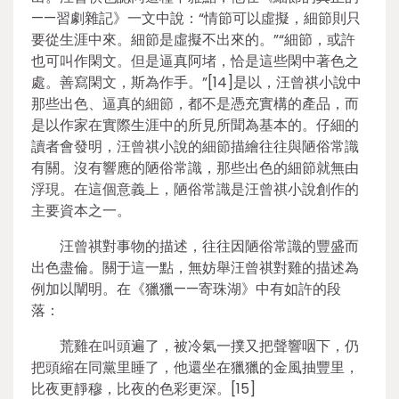
——習劇雜記》一文中說：“情節可以虛擬，細節則只
要從生涯中來。細節是虛擬不出來的。”“細節，或許
也可叫作閑文。但是逼真阿堵，恰是這些閑中著色之
處。善寫閑文，斯為作手。”[14]是以，汪曾祺小說中
那些出色、逼真的細節，都不是憑充實構的產品，而
是以作家在實際生涯中的所見所聞為基本的。仔細的
讀者會發明，汪曾祺小說的細節描繪往往與陋俗常識
有關。沒有響應的陋俗常識，那些出色的細節就無由
浮現。在這個意義上，陋俗常識是汪曾祺小說創作的
主要資本之一。
汪曾祺對事物的描述，往往因陋俗常識的豐盛而
出色盡倫。關于這一點，無妨舉汪曾祺對雞的描述為
例加以闡明。在《獵獵——寄珠湖》中有如許的段
落：
荒雞在叫頭遍了，被冷氣一撲又把聲響咽下，仍
把頭縮在同黨里睡了，他還坐在獵獵的金風抽豐里，
比夜更靜穆，比夜的色彩更深。[15]