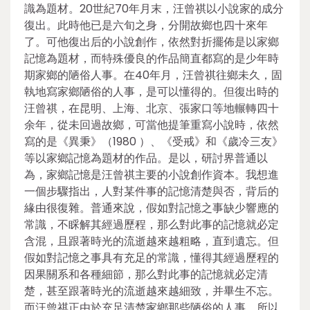
識為題材。20世紀70年月末，汪曾祺以小說家的成分
復出。此時他已是六旬之身，分開故鄉也四十來年
了。可他復出后的小說創作，依然對折擺佈是以家鄉
記憶為題材，而特殊優良的作品簡直都寫的是少年時
期家鄉的陋俗人事。在40年月，汪曾祺往鄉未久，固
執地寫家鄉陋俗的人事，是可以懂得的。但復出時的
汪曾祺，在昆明、上海、北京、張家口等地輾轉四十
余年，從未回過故鄉，可當他提筆重寫小說時，依然
寫的是《異秉》（1980 ）、《受戒》和《歲冷三友》
等以家鄉記憶為題材的作品。是以，研討界普通以
為，家鄉記憶是汪曾祺主要的小說創作資本。我想進
一個步驟指出，人對某件事的記憶清楚與否，背后的
緣由很復雜。普通來說，假如對記憶之事缺少響應的
常識，不睬解其經過歷程，那么對此事的記憶就必定
含混，且跟著時光的流逝越來越粗略，直到遺忘。但
假如對記憶之事具有充足的常識，懂得其經過歷程的
因果關系和各種細節，那么對此事的記憶就必定清
楚，甚至跟著時光的流逝越來越細致，并畢生不忘。
而汪曾祺正由於充足清楚家鄉那些陋俗的人事，所以