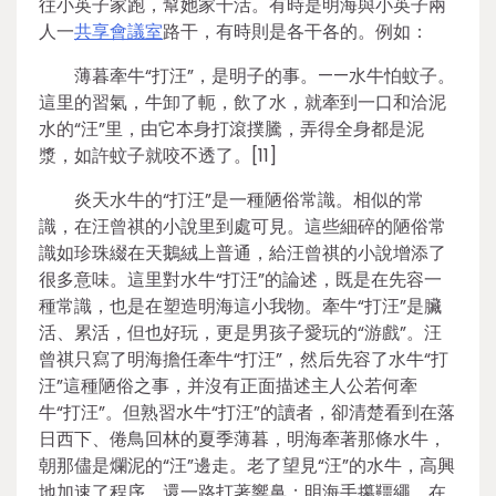
往小英子家跑，幫她家干活。有時是明海與小英子兩
人一
共享會議室
路干，有時則是各干各的。例如：
薄暮牽牛“打汪”，是明子的事。——水牛怕蚊子。
這里的習氣，牛卸了軛，飲了水，就牽到一口和洽泥
水的“汪”里，由它本身打滾撲騰，弄得全身都是泥
漿，如許蚊子就咬不透了。[11]
炎天水牛的“打汪”是一種陋俗常識。相似的常
識，在汪曾祺的小說里到處可見。這些細碎的陋俗常
識如珍珠綴在天鵝絨上普通，給汪曾祺的小說增添了
很多意味。這里對水牛“打汪”的論述，既是在先容一
種常識，也是在塑造明海這小我物。牽牛“打汪”是臟
活、累活，但也好玩，更是男孩子愛玩的“游戲”。汪
曾祺只寫了明海擔任牽牛“打汪”，然后先容了水牛“打
汪”這種陋俗之事，并沒有正面描述主人公若何牽
牛“打汪”。但熟習水牛“打汪”的讀者，卻清楚看到在落
日西下、倦鳥回林的夏季薄暮，明海牽著那條水牛，
朝那儘是爛泥的“汪”邊走。老了望見“汪”的水牛，高興
地加速了程序，還一路打著響鼻；明海手攥韁繩，在