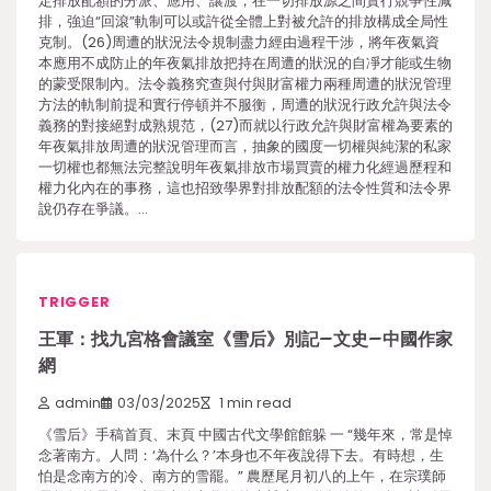
定排放配額的分派、應用、讓渡，在一切排放源之間實行競爭性減
排，強迫“回滾”軌制可以或許從全體上對被允許的排放構成全局性
克制。(26)周遭的狀況法令規制盡力經由過程干涉，將年夜氣資
本應用不成防止的年夜氣排放把持在周遭的狀況的自凈才能或生物
的蒙受限制內。法令義務究查與付與財富權力兩種周遭的狀況管理
方法的軌制前提和實行停頓并不服衡，周遭的狀況行政允許與法令
義務的對接絕對成熟規范，(27)而就以行政允許與財富權為要素的
年夜氣排放周遭的狀況管理而言，抽象的國度一切權與純潔的私家
一切權也都無法完整說明年夜氣排放市場買賣的權力化經過歷程和
權力化內在的事務，這也招致學界對排放配額的法令性質和法令界
說仍存在爭議。…
TRIGGER
王軍：找九宮格會議室《雪后》別記–文史–中國作家
網
admin
03/03/2025
1 min read
《雪后》手稿首頁、末頁 中國古代文學館館躲 一 “幾年來，常是悼
念著南方。人問：‘為什么？’本身也不年夜說得下去。有時想，生
怕是念南方的冷、南方的雪罷。” 農歷尾月初八的上午，在宗璞師