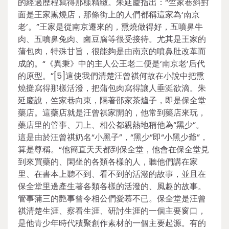
的經過歷程寫得那樣精緻。朱延慶指出：“竺家巷斜對
面是王家熏燒店，那條街上的人們都稱這家為‘南京
老’。”王家是從南京遷來的，熏燒做得好，五噴鼻牛
肉、五噴鼻兔肉、鹵豆腐等很受接待。尤其是王家的
蒲包肉，特殊甘旨，很能夠是由南京的噴鼻肚改革而
成的。“《異秉》中的主人公王老二便是‘南京老’后代
的原型。”[5]這使我們清楚汪曾祺何故在小說中把熏
燒攤寫得那樣活潑，把蒲包肉寫得讓人垂涎欲滴。朱
延慶說，竺家巷向東，隔著邵家茶爐子，即是保全堂
藥店。這藥店就是汪曾祺家開的，他常到藥店來玩，
藥店里的管事、刀上、相公都親熱地稱他為“黑少”。
這是由於汪曾祺奶名“小黑子”，“黑少”即“小黑少爺”，
算是尊稱。“他簡直天天都到保全堂，他會在保全堂見
到來買藥的、閑坐的各類各樣的人，聽他們講在家
里、在書本上聽不到、看不到的活潑的故事，並且在
保全堂里邊產生著各類各樣的活潑的、風趣的故事。
管事蒲三的艷事曾令相公們愛慕不已。保全堂是汪曾
祺清楚生涯、察看生涯、研討生涯的一個主要窗口，
是他青少年時代積聚創作素材的一個主要起源。有的