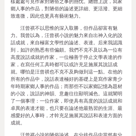
樣處處可見作家對陋俗之事的熱忱。總體上說，寫家
鄉人事的作品，對陋俗的論述更詳細、更活潑、更細
致進微，因此也更具有藝術魅力。
汪曾祺不以思惟的深入取勝，但作品卻富有魅
力。我曾以為，汪曾祺小說的魅力來自出神入化的說
話成就，來自極富文學性的論述、表達。后來我認識
到，如許的熟悉有些偏頗。我們不克不及以為一位有
高度說話成就的作家，一位極善于停止文學表達的作
家，在寫任何工具時都可以或許充足施展其說話成
就。哪怕是汪曾祺也不克不及夠做到這一點。在他的
所有的作品中，說話表達極好的基礎上是寫作家青少
年時期家鄉人事的作品；而那些不以家鄉記憶為題材
的小說，說話的神韻、意趣往往顯明減色。這就闡明
了一個事理：一位作家，即使具有高度的說話成就和
卓異的表達才能，也只要在論述他最熟習的生涯、最
感愛好的人事時，才幹充足施展其說話和表達方面的
成就。
汪曾祺小說的陋俗論述，在分歧作品中當然有分