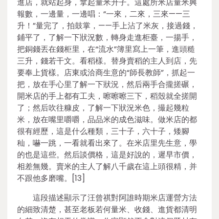
進店，就站起身，拿起量米升子。這處所米店量米興
報數，一邊量，一邊唱：“一來，二來，三來——三
升！”量完了，拍鼓掌，——手上沾了米灰，接過錢，
鋪平了，了解一下狀況數，轉身走進柜臺，一揚手，
把銅錢丟在錢柜里，在“流水”簿里寫上一筆，進頭糙
三升，錢若干文。看稻樣。替身賣稻的主人到店，先
要奉上貨樣。店東或洽商生意的“師長教師”，抓起一
把，放在手心里了解一下狀況，然后兩手合攏搓碾，
開米店的手上都有工夫，嚓嚓嚓三下，稻殼就全搓開
了；然后吹往糠皮，了解一下狀況米色，撮起幾粒
米，放在嘴里嚼嚼，品品米的成色滋味。做米店的都
很有經歷，這是什么種類，三十子，六十子，矮腳
秈，嚇一跳，一看就看出來了。在米店里先生意，學
的也是這些。然后談價格，這是好說的，遲早市價，
相差無幾。賣米的主人了解八千歲在這上頭很精，并
不跟他多磨嘴。[13]
這段描述顯示了汪曾祺對阿誰時期米店運營方法
的細致清楚，甚至老板若何量米、收錢、進貨都清明