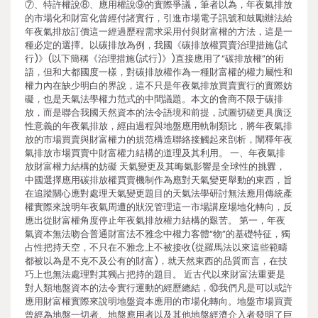
⑦、特許權說⑧、應用權說⑨的實際爭議，筆者以為，年夜氣排放
的市場化和財富化曾經付諸實行，引進市場電子訊號和鼓勵辦法給
年夜氣排放訂價這一經過歷程需求采用付與財富權的方法，這是一
種必定的選擇。以碳排放為例，我國《碳排放權買賣治理措施(試
行)》(以下簡稱《治理措施(試行)》)直接應用了“碳排放權”的術
語，但和大都國度一樣，對碳排放權作為一種財富權的權力屬性和
權力內在缺少明白的界說，這不只是年夜氣排放買賣實行的實際妨
礙，也是天氣法學權力范式的中間議題。本文的會商不限于碳排
放，而是聯合我國天然資本的法令語境和前提，試圖切磋更具廣泛
性意義的年夜氣排放，經由過程與地盤應用軌制類比，將年夜氣排
放的市場買賣與財富權力的規范構造聯絡接觸起來剖析，闡釋年夜
氣排放市場買賣中財富權力結構的道理及其利用。 一、年夜氣排
放財富權力結構的妨礙 天氣變更及其晦氣影響是全球性的挑釁，
中國選擇應用碳排放權買賣機制作為應對天氣變更舉動的東西，旨
在追蹤關心應對處理天氣變更題目的天氣法學研討無法應用傳統產
權實際來說明年夜氣周遭的狀況管理這一市場講座場地化轉向，反
應出從財富權角度停止年夜氣排放權力結構的艱苦。 第一，年夜
氣資本無法吻合普通財富法不雅念中權力客體“物”的基礎特征，獨
占性把持天空，不只在不雅念上不被接收(從羅馬法以來這些範疇
都被以為是不克不及公有的財富)，就天然東西的品質而言，在技
巧上也無法處理對其獨占把持的題目。 近古代以來財富法重要是
對人類地盤資本的法令實行運動的經歷總結，⑩我們凡是可以或許
應用財富權實際來說明地盤資本應用的市場化轉向。地盤市場買賣
曾經為地盤一切者、地盤應用者以及其他地盤經濟介入者發明了巨