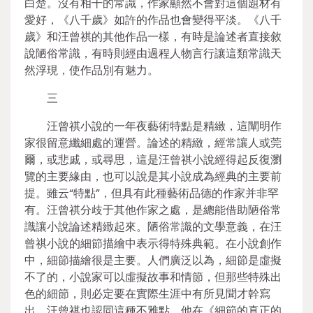
白楚。沒有相干的常識，作家顯然不會對這個題材有
愛好，《八千歲》如許的作品也會變得平淡。《八千
歲》和汪曾祺的其他作品一樣，有時是論述者直接敘
說陋俗常識，有時則經由過程人物言行讓這類常識天
然浮現，使作品別有魅力。
三
汪曾祺小說的一年夜藝術特點是精緻，這闡明作
家很留意纖細處的運營。論述的精緻，經常讓人或莞
爾，或悲戚，或尋思，這是汪曾祺小說經得起反復瀏
覽的主要緣由，也可以說是其小說成為經典的主要前
提。雖云“特點”，但具有此種藝術品德的作家并非罕
有。汪曾祺分歧于其他作家之處，是總能借助陋俗常
識讓小說論述精緻起來。陋俗常識的文學意義，在汪
曾祺小說的細節描繪中表示得特殊典範。在小說創作
中，細節描繪很是主要。人們廣泛以為，細節是虛擬
不了的，小說家可以虛擬故事和情節，但那些特殊出
色的細節，則必定要在實際生涯中有所見聞才幹寫
出。汪曾祺也認同這種不雅點，他在《細節的真正的