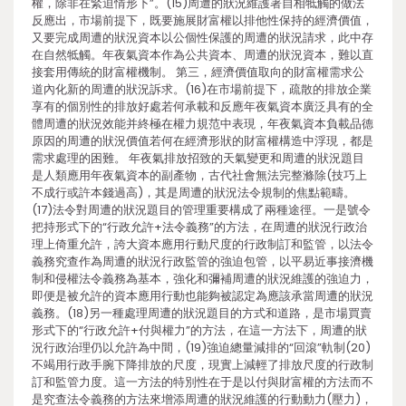
權，除非在緊迫情形下”。(15)周遭的狀況維護署自相牴觸的做法
反應出，市場前提下，既要施展財富權以排他性保持的經濟價值，
又要完成周遭的狀況資本以公個性保護的周遭的狀況請求，此中存
在自然牴觸。年夜氣資本作為公共資本、周遭的狀況資本，難以直
接套用傳統的財富權機制。 第三，經濟價值取向的財富權需求公
道內化新的周遭的狀況訴求。(16)在市場前提下，疏散的排放企業
享有的個別性的排放好處若何承載和反應年夜氣資本廣泛具有的全
體周遭的狀況效能并終極在權力規范中表現，年夜氣資本負載品德
原因的周遭的狀況價值若何在經濟形狀的財富權構造中浮現，都是
需求處理的困難。 年夜氣排放招致的天氣變更和周遭的狀況題目
是人類應用年夜氣資本的副產物，古代社會無法完整滌除(技巧上
不成行或許本錢過高)，其是周遭的狀況法令規制的焦點範疇。
(17)法令對周遭的狀況題目的管理重要構成了兩種途徑。一是號令
把持形式下的“行政允許+法令義務”的方法，在周遭的狀況行政治
理上倚重允許，誇大資本應用行動尺度的行政制訂和監管，以法令
義務究查作為周遭的狀況行政監管的強迫包管，以平易近事接濟機
制和侵權法令義務為基本，強化和彌補周遭的狀況維護的強迫力，
即便是被允許的資本應用行動也能夠被認定為應該承當周遭的狀況
義務。(18)另一種處理周遭的狀況題目的方式和道路，是市場買賣
形式下的“行政允許+付與權力”的方法，在這一方法下，周遭的狀
況行政治理仍以允許為中間，(19)強迫總量減排的“回滾”軌制(20)
不竭用行政手腕下降排放的尺度，現實上減輕了排放尺度的行政制
訂和監管力度。這一方法的特別性在于是以付與財富權的方法而不
是究查法令義務的方法來增添周遭的狀況維護的行動動力(壓力)，