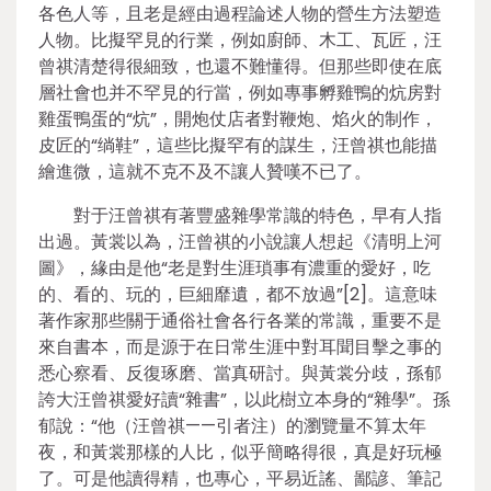
各色人等，且老是經由過程論述人物的營生方法塑造
人物。比擬罕見的行業，例如廚師、木工、瓦匠，汪
曾祺清楚得很細致，也還不難懂得。但那些即使在底
層社會也并不罕見的行當，例如專事孵雞鴨的炕房對
雞蛋鴨蛋的“炕”，開炮仗店者對鞭炮、焰火的制作，
皮匠的“绱鞋”，這些比擬罕有的謀生，汪曾祺也能描
繪進微，這就不克不及不讓人贊嘆不已了。
對于汪曾祺有著豐盛雜學常識的特色，早有人指
出過。黃裳以為，汪曾祺的小說讓人想起《清明上河
圖》，緣由是他“老是對生涯瑣事有濃重的愛好，吃
的、看的、玩的，巨細靡遺，都不放過”[2]。這意味
著作家那些關于通俗社會各行各業的常識，重要不是
來自書本，而是源于在日常生涯中對耳聞目擊之事的
悉心察看、反復琢磨、當真研討。與黃裳分歧，孫郁
誇大汪曾祺愛好讀“雜書”，以此樹立本身的“雜學”。孫
郁說：“他（汪曾祺——引者注）的瀏覽量不算太年
夜，和黃裳那樣的人比，似乎簡略得很，真是好玩極
了。可是他讀得精，也專心，平易近謠、鄙諺、筆記