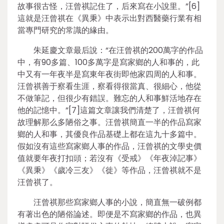
故事很古怪，汪曾祺記住了，后來寫在小說里。”[6]
這就是汪曾祺在《異秉》中表示出對西醫藥行業有相
當專門研究的常識的緣由。
朱延慶文章最后說：“在汪曾祺的200萬字的作品
中，有90多篇、100多萬字是寫家鄉的人和事的，此
中又有一年夜半是寫東年夜街即他家四周的人和事。
汪曾祺善于察看生涯，察看得很當真、很細心，他從
不做筆記，但很少有錯誤。難忘的人和事鮮活地存在
他的記憶中。”[7]這篇文章讓我們清楚了，汪曾祺何
故理解那么多陋俗之事。汪曾祺簡直一半的作品寫家
鄉的人和事，其優良作品基礎上都在這九十多篇中。
假如沒有這些寫家鄉人事的作品，汪曾祺的文學史價
值就要年夜打扣頭；若沒有《受戒》《年夜淖記事》
《異秉》《歲冷三友》《徙》等作品，汪曾祺就不是
汪曾祺了。
汪曾祺那些寫家鄉人事的小說，簡直無一破例都
有著出色的陋俗論述。即便是不寫家鄉的作品，也異