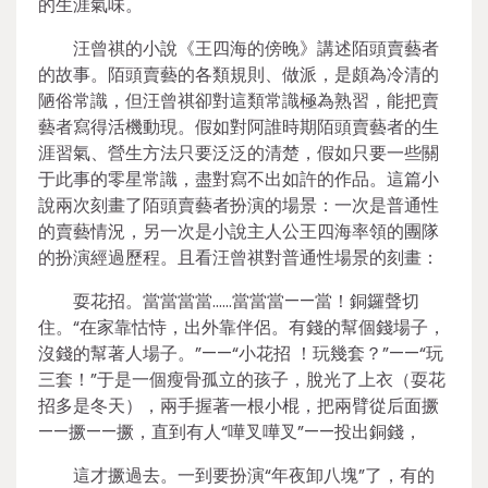
的生涯氣味。
汪曾祺的小說《王四海的傍晚》講述陌頭賣藝者
的故事。陌頭賣藝的各類規則、做派，是頗為冷清的
陋俗常識，但汪曾祺卻對這類常識極為熟習，能把賣
藝者寫得活機動現。假如對阿誰時期陌頭賣藝者的生
涯習氣、營生方法只要泛泛的清楚，假如只要一些關
于此事的零星常識，盡對寫不出如許的作品。這篇小
說兩次刻畫了陌頭賣藝者扮演的場景：一次是普通性
的賣藝情況，另一次是小說主人公王四海率領的團隊
的扮演經過歷程。且看汪曾祺對普通性場景的刻畫：
耍花招。當當當當……當當當——當！銅鑼聲切
住。“在家靠怙恃，出外靠伴侶。有錢的幫個錢場子，
沒錢的幫著人場子。”——“小花招 ！玩幾套？”——“玩
三套！”于是一個瘦骨孤立的孩子，脫光了上衣（耍花
招多是冬天），兩手握著一根小棍，把兩臂從后面撅
——撅——撅，直到有人“嘩叉嘩叉”——投出銅錢，
這才撅過去。一到要扮演“年夜卸八塊”了，有的