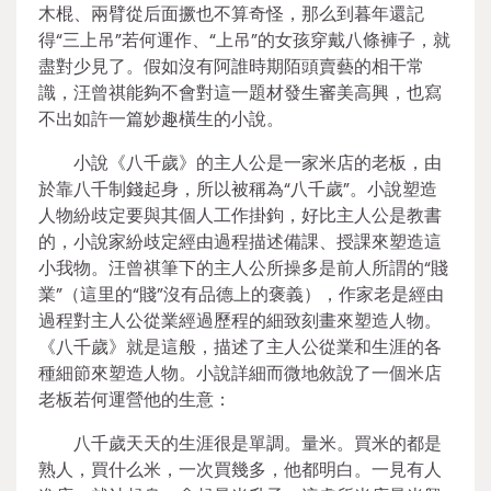
木棍、兩臂從后面撅也不算奇怪，那么到暮年還記
得“三上吊”若何運作、“上吊”的女孩穿戴八條褲子，就
盡對少見了。假如沒有阿誰時期陌頭賣藝的相干常
識，汪曾祺能夠不會對這一題材發生審美高興，也寫
不出如許一篇妙趣橫生的小說。
小說《八千歲》的主人公是一家米店的老板，由
於靠八千制錢起身，所以被稱為“八千歲”。小說塑造
人物紛歧定要與其個人工作掛鉤，好比主人公是教書
的，小說家紛歧定經由過程描述備課、授課來塑造這
小我物。汪曾祺筆下的主人公所操多是前人所謂的“賤
業”（這里的“賤”沒有品德上的褒義），作家老是經由
過程對主人公從業經過歷程的細致刻畫來塑造人物。
《八千歲》就是這般，描述了主人公從業和生涯的各
種細節來塑造人物。小說詳細而微地敘說了一個米店
老板若何運營他的生意：
八千歲天天的生涯很是單調。量米。買米的都是
熟人，買什么米，一次買幾多，他都明白。一見有人