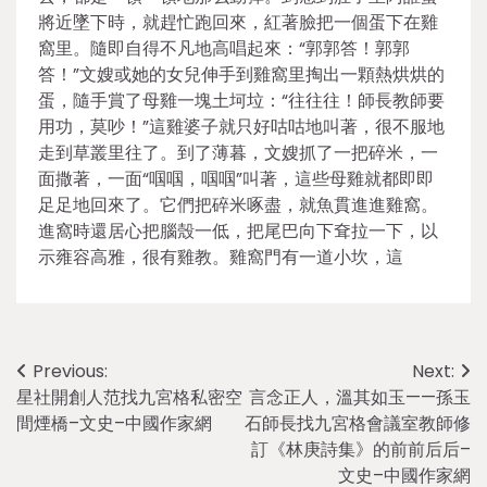
將近墜下時，就趕忙跑回來，紅著臉把一個蛋下在雞
窩里。隨即自得不凡地高唱起來：“郭郭答！郭郭
答！”文嫂或她的女兒伸手到雞窩里掏出一顆熱烘烘的
蛋，隨手賞了母雞一塊土坷垃：“往往往！師長教師要
用功，莫吵！”這雞婆子就只好咕咕地叫著，很不服地
走到草叢里往了。到了薄暮，文嫂抓了一把碎米，一
面撒著，一面“啯啯，啯啯”叫著，這些母雞就都即即
足足地回來了。它們把碎米啄盡，就魚貫進進雞窩。
進窩時還居心把腦殼一低，把尾巴向下耷拉一下，以
示雍容高雅，很有雞教。雞窩門有一道小坎，這
Post
Previous:
Next:
星社開創人范找九宮格私密空
言念正人，溫其如玉——孫玉
navigation
間煙橋–文史–中國作家網
石師長找九宮格會議室教師修
訂《林庚詩集》的前前后后–
文史–中國作家網