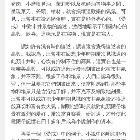
豬肉、小磨噴鼻油、茉莉粉以及梳頭油等物事之間，
呈現菜刀、斧頭、棺材，就會損壞這歡樂的氣氛。可
見，汪曾祺在論述陋俗時，實在是額外專心的。《受
戒》 中對市井景物的論述，激烈地暗示了明國內心的
高興、欣喜。這概況是在寫物，現實是在寫人。
讀如許有滋有味的論述，讀者還會覺得論述者的
高興。我認為，汪曾祺在回想少年時期屢次見識過的
此類市井時，心坎有抑制不住的高興，這實在也是一
種審美高興。可以或許這般活潑地刻畫出此種市井氣
象，并不不難。很多工作和場景，人們自認為很熟
習，但一旦要把它們刻畫出來，便當即感到對那些事
物和場景只是含混地了解，并不克不及細致地刻畫。
汪曾祺可以或許把少年時期見識的市井氣象論述得這
般真切和富有炊火氣，闡明他那時辰就對此類陋俗場
景有激烈的愛好，屢次當真察看、研討過，才幹使此
種陋俗記憶在四十多年后成為小說創作的資本。
再舉一個《受戒》中的例子。小說中的明海頻仍