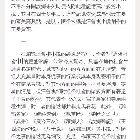
不單在分開故鄉未久時便依附此種記憶寫出多篇小
說，並且在四十多年后，這些記憶依然成為他最主要
的審美高興點。是以，陋俗常識是汪曾祺小說創作的
主要資本。
一
在瀏覽汪曾祺小說的經過歷程中，作者對“通俗社
會”[1]的豐盛常識，時常令人驚奇。只需在通俗社會生
涯過必定時光，城市對此中的方方面面有所清楚。普
通人充其量對本身從事的行業或與本身親密相干的工
作有體系常識，對其他方面的事物往往只要浮淺、零
星的清楚，但汪曾祺卻對通俗社會的諸多方面有著超
乎平常的熟習。其代表作《受戒》寫了農家和寺廟兩
種生涯，對二者的論述都并非走馬看花。此外，《雞
鴨名家》《崎嶇潦倒》《戴車匠》《鎖匠之逝世》
《異秉》《歲冷三友》《家鄉人》《故鄉雜記》《王
四海的傍晚》《八千歲》《故鄉三陳》等小說，對陋
俗之事的論述更為細致、充足。作家寫了通俗社會的