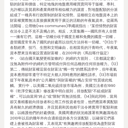
額的財富和價值，特定地塊的地盤應用權買賣同等于版權、專利、
允許權以及貿易和產業商標等相似權力的讓渡，對地盤配額的分派
組成了一種具有行政限制的財富化情勢。這種樹立在地盤資本上的
財富權實際無法直接擴展實用于廣泛的活動的年夜氣資本。從羅馬
法開端，公用物(res communes)準繩就指出：“某些情勢的財富
在法令上是不克不及獨占的。相反，大眾集團——國民所有人全體
——擁有它們。這種一切權分歧于國度主權和免費的國度一切權，
盡管國度常常為了國民的好處而以信托方法持有一切權。”(11)出于
各類經濟、技巧、生態和文明緣由，在相當長的汗青時代，年夜氣
資本歷來沒有被設置過財富權，在2001年的《馬拉喀什協定》
中，《結合國天氣變更框架條約》的締約方規則，《京都議定書》
沒無為附件I中的締約方發明或付與任何品種的任何排放權力。(12)
第二，傳統財富權逗留在財富法“獨一性”的體系請求中，但年夜氣
資本應用卻常遵守不特定大都人同時應用的屬性請求。(13)市場前
提下年夜氣資本的“公共屬性”與財富權的“獨占安排”性質彼此牴
觸。 實行中，以美國二氧化硫排放市場為例，美國立法者在1990
年《乾淨空氣法案》修改案中明白規則，排放配額“不組成財富
權”，可以由當局“終止”或“限制”而無須抵償。(14)與此同時，當局
卻又養精蓄銳向排放者和公用工作投資者包管，他們應當希冀配額
具有耐久的經濟價值，并且貿易和其他相干法令將實用于配額和效
能，以維護他們的好處價值。美國周遭的狀況維護署有興趣識地在
2010年以后的幾年外向合適前提的各方分派配額，以確保它們基
礎上會被視為財富權，又表現其“有興趣將排放配額視為盡對財富