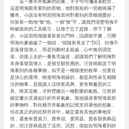
這一番市井氣象的刻畫，字字句句瀰漫著歡欣，
這是明海眼里看到的景物，他對面前的一切都佈滿了
獵奇。小說沒有明寫明海若何對看到的景物感愛好，
但舅舅一勁地“推”他。一個“推”字，讓我們清楚明海不
時被面前的工具吸引，以致于忘了趕路，停下了腳
步。小說寫明海隨著舅舅出門時，語調很平庸，只闡
明海向爹娘磕了一個頭，“就隨舅舅走了”[10]。仿佛不
是落發當僧人，而是到鄰村走親戚，心中無所謂悲
喜。但接上去的一番集市論述，卻讓我們了解明海對
本身落發當僧人，是很甘願答應的。汪曾祺敘說了明
海看到的各種事物，似乎是一種隨便的枚舉，但實在
是決心的選擇。映進明海視線的，都是與性命互相關
注的物事，是能讓人活得更高興、更有興趣思的工
具。唯其這般，才幹營建出一種歡樂的氣氛。汪曾祺
確定屢次見過如許的市井氣象。當他描述著明海面前
的事物時，對此種市井氣象的記憶支持著他的想象。
但在真正的的此類市井中，確定還有其他的事物呈
現，還會有賣菜刀、賣斧頭、賣冥器、賣各類喪葬品
的，但汪曾祺疏忽了這些。試想，假如在明海看到的