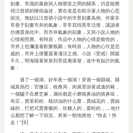
刻畫、常識的展敘與人物塑造之間的關系，仍是能覺
得汪曾祺的陋俗論述，實在老是在暗示著人物的心思
狀況。無妨以汪曾祺小說中的市景刻畫為例。作家非
常善于刻畫市井的氣象，常常寫得異常活潑，讓讀者
仿佛置身此中。而市井氣象的刻畫，又與小說人物的
心情相照應。有時辰，作品中人物的心情是愉悅的，
市井上也彌漫著歡樂氛圍；有時辰，人物的心坎是悲
戚的，市井上便覆蓋著凄涼之感。小說《受戒》開篇
不久，明海隨著舅舅到菩提庵落發，途中有如許的氣
象：
過了一個湖。好年夜一個湖！穿過一個縣城。縣
城真熱烈：官鹽店，稅務局，肉展里掛著成邊的豬，
一個驢子在磨芝麻，滿街都是小磨噴鼻油的噴鼻味，
布店，賣茉莉粉、梳頭油的什么齋，賣絨花的，賣絲
線的，打把式賣膏藥的，吹糖人的，耍蛇的，……他什
么都想了解一下狀況。舅舅一勁地推他：“快走！快
走！”[9]