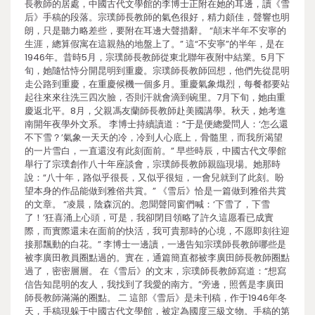
長教師的居處，中國古代文學館的李博士正附在她的耳邊，讀《雪
后》手稿的段落。宗璞師長教師的氣色很好，精力頗佳，聲響也明
朗，只是聽力略差些，要附在耳邊大聲措辭。 “顛末半年不安寧的
生涯，總算假寓在這親熱的地盤上了。” 這“不安寧”的半年，是在
1946年。昔時5月，宗璞師長教師從東北聯年夜附中結業。5月下
旬，她隨怙恃分開昆明到重慶。宗璞師長教師回想，他們先從昆明
走公路到重慶，在重慶候機一個多月。重慶氣象熾烈，每餐都要站
起往來來往洗三四次臉，否則汗就會滴到碗里。7月下旬，她由重
慶返北平。8月，父親馮友蘭師長教師赴美國講學。秋天，她考進
南開年夜學外文系。 李博士持續讀道：“于是便總愛問人：‘怎么還
不下雪？’氣象一天天的冷，冷到人心底上，骨髓里，而我所渴望
的一片雪白，一直還沒有此刻面前。” 早些時辰，中國古代文學館
舉行了宗璞創作八十年座談會，宗璞師長教師親臨現場。她那時
說：“八十年，路似乎很長，又似乎很短，一會兒就到了此刻。盼
望本身的作品能做到雅俗共賞。” 《雪后》恰是一篇做到雅俗共賞
的文章。 “凌晨，陰森沉的。忽聞聲同窗們喊：‘下雪了，下雪
了！’狂喜涌上心頭，可是，我卻閉目領略了許久這愿看已成實
際，而實際還未在面前的快活，我可貴那時的心境，不愿即刻往迎
接那飄動的白花。” 李博士一邊讀，一邊告知宗璞師長教師哪些是
被李廣田教員圈點過的。實在，通篇簡直都被李廣田師長教師圈點
過了，密密層層。 在《雪后》的文末，宗璞師長教師寫道：“想寫
信告知昆明的友人，我找到了我愛的南方。”旁邊，照舊是李廣田
師長教師滿滿的圈點。 二 這部《雪后》是未刊稿，作于1946年冬
天，手稿現躲于中國古代文學館，被定為國度三級文物。手稿的第