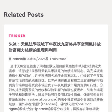
Related Posts
TRIGGER
朱冰：天氣法學視域下年夜找九宮格共享空間氣排放
財富權力結構的道理與利用
admin
03/20/2025
1 min read
全球天氣變更催生了周遭的狀況題目的緊急性和軌制扶植的宏大
需求，這惹起法學界對天氣法學議題的連續追蹤關心。為完成碳達
峰碳中和的目的，近年來國際各地停止普遍試點，①喚起了年夜氣
排放市場買賣的絕後熱忱。世界列國經由過程樹立現實運轉的排放
買賣市場和信譽買賣市場證實了年夜氣排放市場買賣的可行性。②
對各排放買賣系統的稅收和財務影響的追蹤也反應出，引進市場電
子訊號和鼓勵辦法，排放行動可以發明財富性價值。③盡管學界對
排放配額(emission allowance)的法令性質和法令界說熟悉并紛
歧致，國外存在“執照”(licences)、④“淨化權”(pollution
rights)⑤或“允許”(permits)⑥等分歧視角，國際存在準物權說