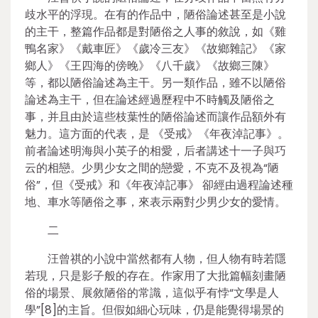
歧水平的浮現。在有的作品中，陋俗論述甚至是小說
的主干，整篇作品都是對陋俗之人事的敘說，如《雞
鴨名家》《戴車匠》《歲冷三友》《故鄉雜記》《家
鄉人》《王四海的傍晚》《八千歲》《故鄉三陳》
等，都以陋俗論述為主干。另一類作品，雖不以陋俗
論述為主干，但在論述經過歷程中不時觸及陋俗之
事，并且由於這些枝葉性的陋俗論述而讓作品額外有
魅力。這方面的代表，是 《受戒》《年夜淖記事》。
前者論述明海與小英子的相愛，后者講述十一子與巧
云的相戀。少男少女之間的戀愛，不克不及視為“陋
俗”，但《受戒》和《年夜淖記事》 卻經由過程論述種
地、車水等陋俗之事，來表示兩對少男少女的愛情。
二
汪曾祺的小說中當然都有人物，但人物有時若隱
若現，只是影子般的存在。作家用了大批篇幅刻畫陋
俗的場景、展敘陋俗的常識，這似乎有悖“文學是人
學”[8]的主旨。但假如細心玩味，仍是能覺得場景的