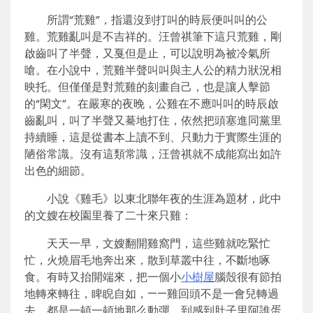
所謂“荒雞”，指還沒到打叫的時辰便叫叫的公
雞。荒雞亂叫是不吉祥的。汪曾祺筆下這只荒雞，剛
啟齒叫了半聲，又戛但是止，可以說明為被冷氣所
嗆。在小說中，荒雞半聲叫叫與主人公的精力狀況相
映托。但僅僅是對荒雞的刻畫自己，也是讓人擊節
的“閑文”。在嚴寒的夜晚，公雞在不應叫叫的時辰啟
齒亂叫，叫了半聲又驀地打住，依然把頭塞進同黨里
持續睡，這是從書本上讀不到、只動力于實際生涯的
陋俗常識。沒有這類常識，汪曾祺就不成能寫出如許
出色的細節。
小說《雞毛》以東北聯年夜的生涯為題材，此中
的文嫂在校園里養了二十來只雞：
天天一早，文嫂翻開雞窩門，這些雞就吃緊忙
忙，火燒眉毛地奔出來，散到草叢中往，不斷地啄
食。有時又抬開端來，把一個小
小樹屋
腦殼很有節拍
地轉來轉往，睥睨自如，——雞回頭不是一會兒轉過
去，都是一頓一頓地那么動彈。到感到肚子里阿誰蛋