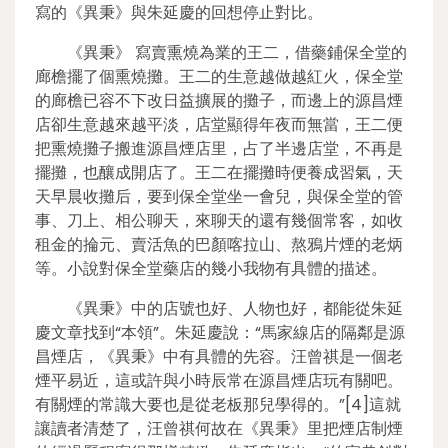
寫的《異秉》與朱延慶的回想停止對比。
《異秉》 寫賣熏燒為業的王二，借藥鋪保全堂的
廊檐擺了個熏燒攤。王二的生意越做越紅火，保全堂
的廊檐已容不下改日益擴展的攤子，而邊上的源昌煙
店卻生意越來越平淡，店堂顯得年夜而無當，王二便
把熏燒攤子搬進源昌煙店里，占了半邊店堂，不再是
擺攤，也釀成開店了。王二在擺攤時便養成習氣，天
天早晨收攤后，要到保全堂坐一會兒，與保全堂的管
事、刀上、相公聊天，來聊天的還有幾個常客，如收
租金的掄元、賣活魚的巴顏喀拉山、熬鴉片煙的老炳
等。小說對保全堂藥店的幾小我物有具體的描述。
《異秉》中的店號也好、人物也好，都能從朱延
慶文章找到“本領”。朱延慶說：“馬家線店的隔鄰是源
昌煙店，《異秉》中有具體的先容。汪曾祺是一個老
煙平易近，這或許與小時辰常在源昌煙店玩有關吧。
有關煙的常識大要也是從老板那兒學得的。”[4]這就
讓讀者清楚了，汪曾祺何故在《異秉》里把煙店制煙