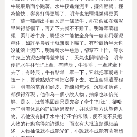
牛屁股后面小跑著。水牛撲進爛泥里，擺佈翻騰，極
為愉快，響鼻打得更響了。明海也把韁繩攥得更緊
了，萬一韁繩出手而又是一條犟牛，那它假如在爛泥
里呆得舒暢了，再弄下去就不不難了。明海牽著韁
繩，緊盯著牛身，盼望水牛能把全身每一處都用爛泥
糊住，如許早晨蚊子就無處下嘴了。有些處所半天也
沒能滾上泥巴，明海替水牛焦急，卻幫不上忙。等水
牛身上的泥巴糊得差未幾了，天氣也開端變暗，明海
便把水牛往“汪”上牽。有時辰，牛很乖，一牽就牽下
去了；有時辰，牛有點犟，牽一下，它就把頭朝邊上
扭一下，要費點勁才幹把它弄下去。在這個經過歷程
中，明海的當真和頑皮、幹練和無邪、沉穩和活躍，
都獲得浮現，他作為一個小說人物，抽像也加倍光
鮮。是以，汪曾祺固然只是先容了牽牛“打汪”，卻暗
示了明海休息的詳細經過歷程，并以這種方法塑造人
物。若他沒有關于水牛“打汪”的常識，便不克不及把
人物的行動寫得如許纖細，而沒有大批這類纖細論
述，人物抽像就不成能光鮮，小說就不成能有著濃烈