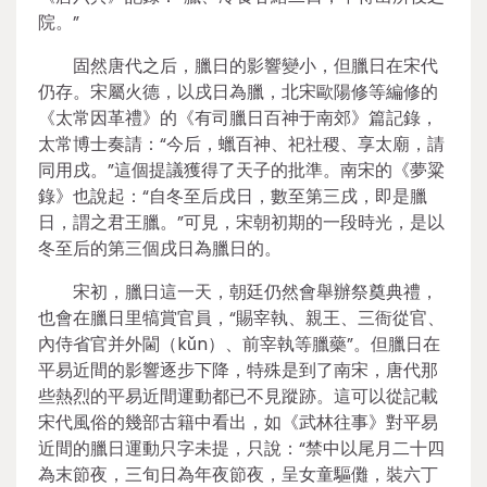
院。”
固然唐代之后，臘日的影響變小，但臘日在宋代
仍存。宋屬火德，以戌日為臘，北宋歐陽修等編修的
《太常因革禮》的《有司臘日百神于南郊》篇記錄，
太常博士奏請：“今后，蠟百神、祀社稷、享太廟，請
同用戌。”這個提議獲得了天子的批準。南宋的《夢粱
錄》也說起：“自冬至后戌日，數至第三戌，即是臘
日，謂之君王臘。”可見，宋朝初期的一段時光，是以
冬至后的第三個戌日為臘日的。
宋初，臘日這一天，朝廷仍然會舉辦祭奠典禮，
也會在臘日里犒賞官員，“賜宰執、親王、三衙從官、
內侍省官并外閫（kǔn）、前宰執等臘藥”。但臘日在
平易近間的影響逐步下降，特殊是到了南宋，唐代那
些熱烈的平易近間運動都已不見蹤跡。這可以從記載
宋代風俗的幾部古籍中看出，如《武林往事》對平易
近間的臘日運動只字未提，只說：“禁中以尾月二十四
為末節夜，三旬日為年夜節夜，呈女童驅儺，裝六丁