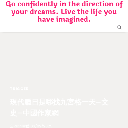
Go confidently in the direction of
Skip
your dreams. Live the life you
to
content
have imagined.
TRIGGER
現代臘日是哪找九宮格一天–文
史–中國作家網
admin
03/09/2025