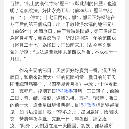
百神。”出土的漢代竹簡“歷日”（即此刻的日歷）也證
明了這個說法。好比永光五年（前39年）歷日中記
有：“（十仲春）十七日丙戌，臘”，臘日正好標誌在
冬至后的第三個戌日；出土于敦煌淨水溝的地節元年
（前69年）木簡歷日，由于昔時是閏歲，第三個戌日
為尾月初五，離春節尚早，所以規則這一年的第四戌
（尾月二十七）為臘日，正如南宋末《古今事文類
聚》所說：“古法遇閏歲即以第四戌為臘，不成在十一
月也。”
作為主要的節日，天然要好好慶賀一番。漢代的
臘日，和后來歡度大年節的範圍相當，臘日的前五天
即開端殺豬宰羊，《四平易近月令》中說，“十仲春臘
日，薦稻雁。後期五日
1對1教學
殺豬、三日殺羊，前除
二日，齊、饌、掃滌、遂臘先祖、五祀。”那時，臘日
的前一天，還要舉辦驅儺典禮，目
1對1教學
標是驅趕疫
鬼，如《后漢書》載：“季冬之月，星回歲終，陰陽以
交，勞農年夜享臘。先臘一日，年夜儺，謂之逐
疫。”此外，人們還在這一天團圓、宴飲，如蔡邕所