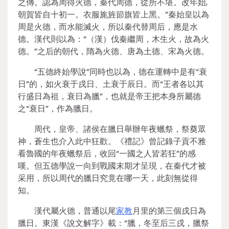
之傳。認為周得火德，秦代周德，從所不堪。改年始,
朝賀皆自十初一。衣服旄旌節旗皆上黑。”秦始皇以為
周是火德，而水能滅火，所以秦代替周后，應是水
德。漢代則以為：“（漢）伐秦繼周，木生火，故為火
德。”之后的朝代，隋為火德、唐為土德、宋為火德。
“五德終始學說”同時也以為，德在運轉中是有“衰
日”的，如火衰于戌日、土衰于辰日。而“王者各以其
行盛日為祖，衰日為臘”，也就是帝王把本身所屬德
之“衰日”，作為臘日。
周代，皇帝、諸侯在臘日舉辦年夜蠟祭，祭奠眾
神，蒼生也介入此中狂歡。《禮記》曾記錄子貢不雅
看魯國的年夜蠟祭后，收回“一國之人皆若狂”的感
嘆。但五德學說一向到戰國末期才呈現，在秦代才被
采用，所以周代的臘日究竟在哪一天，此刻無從得
知。
漢代屬火德，普通以尾
家教
月里的第三個戌日為
臘日。東漢《說文解字》載：“臘，冬至后三戌，臘祭