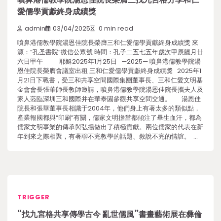
愛儒學貢獻終身成績獎
admin
03/04/2025
0 min read
噴鼻港儒教學院湯恩佳院長榮膺三和仁愛儒學貢獻終身成績獎 來
源：“孔圣書院”微信公眾號 時間：孔子二五七五年歲次甲辰臘月廿
六日甲午 耶穌2025年1月25日 —2025— 噴鼻港儒教學院湯
恩佳院長榮膺會議室出租 三和仁愛儒學貢獻終身成績獎 2025年1
月21日下戰書，受三和共享空間國際集團董事長、三和仁愛文明基
金會會長張華師長教師邀請，噴鼻港儒教學院湯恩佳院長攜夫人及
家人蒞臨深圳三和國際并在華泰園參觀共享空間交通。 湯恩佳
院長和張華董事長相識于2004年，他們身上有著太多的類似點，
產業報國都與“印刷”有關，儒家文明擔當都傾注了畢生血汗，都為
儒家文明事業的傳承與弘揚做出了積極貢獻。兩位儒家的代表在新
年到來之際相聚，有著聊不完教學的話題、敘說不完的情誼。 …
TRIGGER
“找九宮格共享傳學古今 亂世儒風”書畫藝術展在彝倫