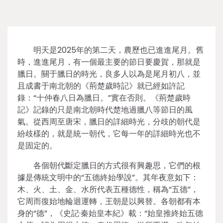
明天是2025年的第二天，農歷也已進進尾月。舊
時，進進尾月，有一個最主要的節日要慶賀，那就是
臘日。關于臘日的時光，良多人以為是尾月初八，並
且成書于南北朝的《荊楚歲時記》就已經如許記
錄：“十仲春八日為臘日。”實在否則。《荊楚歲時
記》記錄的只是南北朝時代楚地過臘八等節日的風
氣。從西周至唐宋，臘日的詳細時光，分歧的朝代是
紛歧樣的，就是統一朝代，它每一年的詳細時光也不
是固定的。
各個朝代斷定臘日的方式很有興趣思，它們的根
據是傳統文明中的“五德終始學說”。其年夜意如下：
木、火、土、金、水所代表五種德性，稱為“五德”，
它周而復始地輪迴運轉，王朝是以興替。各朝都有本
身的“德”，《史記·秦始皇本紀》載：“始皇推終始五德