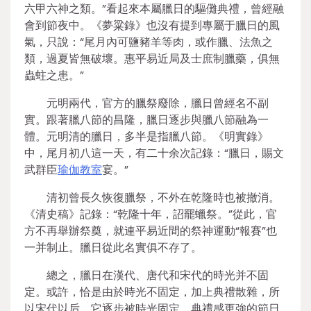
六甲六神之類。”看起來本屬臘日的驅儺典禮，曾經融
會到節夜中。《夢粱錄》也沒有提到專屬于臘日的風
氣，只說：“尾月內可鹽豬羊等肉，或作臘、法魚之
類，過夏皆無破壞。惠平易近局及士庶制臘藥，俱無
蟲蛀之患。”
元明兩代，官方的臘祭廢除，臘日曾經名不副
實。跟著臘八節的昌隆，臘日逐步與臘八節融為一
體。元明清的臘日，多半是指臘八節。《明實錄》
中，尾月初八這一天，有二十余次記錄：“臘日，賜文
武群臣
瑜伽教室
宴。”
清初曾長久恢復臘祭，不外在乾隆時也被撤消。
《清史稿》記錄：“乾隆十年，詔罷蠟祭。”從此，官
方不再舉辦祭奠，就連平易近間的祭神運動“報賽”也
一并制止。臘日從此名實俱不存了。
總之，臘日在漢代、唐代和宋代的時光并不固
定。或許，恰是由於時光不固定，加上典禮散雜，所
以宋代以后，它逐步被時光固定、典禮感更強的節日