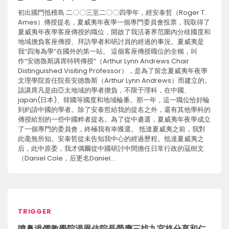
初出國門抵檀島 二〇〇三至二〇〇四學年，經安泰哲（Roger T.
Ames）傳授提名，夏威夷年夜學一個專門委員會投票，我取得了
夏威夷年夜學客座傳授的職位，開啟了我活著界范圍內分歧國度和
地域擔負客座傳授、拜訪學者和研討員的經過的事況。夏威夷是
我“四海為學”在國外的第一站。 這個客座傳授職位的全稱，叫
作“安德魯斯講席特聘傳授”（Arthur Lynn Andrews Chair
Distinguished Visiting Professor），是為了留念夏威夷年夜學
文理學院首任院長安德魯斯（Arthur Lynn Andrews）而建立的。
該講席凡是由亞太地域的學者擔負，不限于理科，在中國、
japan(日本)、韓國等國度和地域輪番。那一年，這一職位恰好輪
到約請中國的學者。除了安泰哲給我的提名之外，還有其他學科的
傳授給別的一些中國粹者提名。為了從中遴選，夏威夷年夜學成立
了一個專門的委員會，終極我有幸獲選。 抵達夏威夷之前，我對
此毫無所知。安泰哲從未告知我中心的經過歷程。抵達夏威夷之
后，此中原委，我才偶爾從中國研討中間擔任日常行政的寇樹文
（Daniel Cole，后更名Daniel…
TRIGGER
噴鼻港儒教學院湯恩佳院長榮膺三找九宮格分享和仁