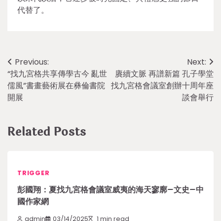
代替了。
Post
Previous:
Next:
“找九宮格共享傳學古今 亂世
賡續文脈 再譜新篇 孔子學堂
navigation
儒風”書畫藝術展在彝倫書院
找九宮格會議室創辦十周年座
開展
談會舉行
Related Posts
TRIGGER
彭國翔：夏找九宮格會議室威夷的海天寥廓–文史–中
國作家網
admin
03/14/2025
1 min read