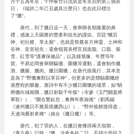
月十五為冬至，十仲春廿日戊辰是冬至后的第三個辰
日，《端拱二年己丑歲具注歷日》也在此日標注
了“臘”。
唐代，到了臘日這一天，會舉辦各類隆重的典
禮，感激上天賜賚的豐產和祖先的護佑。宮廷“蠟百
神、祀社稷、享太廟”，也就是祭奠各方神靈、土神和
谷神、皇室祖先；還會犒賞表裡官員面脂、口脂、紫
雪、紅雪等“護膚保健品”，以及鐘馗像、年歷等年
貨。平易近間會舉辦驅儺、圍獵等運動，還會制作臘
酒、臘藥、臘肉。臘日圍獵，在唐代很風行，其本意
是為了“野獵禽獸以享百神”，但更多的是體驗圍獵經
過歷程的樂趣。唐詩中有不少臘日圍獵的場景，如“騎
將獵向城南隅，臘日射殺千年狐”（岑參《玉門關蓋將
軍歌》）、“圍合繁鉦息，禽興年夜旆搖”（劉禹錫
《連州臘日不雅莫徭臘西山》）、“野外狐貍搜得盡，
天邊鴻雁射來稀”（姚合《臘日獵》）等。
唐代，犯了罪的人，在臘日會獲得兩天假期，
《唐六典》記錄：“臘、冷食各給二日，不得出所役之