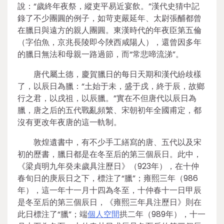
說：“歲終年夜祭，縱吏平易近宴飲。”漢代史猜中記
錄了不少團圓的例子，如苛吏嚴延年、太尉張酺都曾
在臘日與遠方的親人團圓。東漢時代的年夜臣第五倫
（字伯魚，京兆長陵即今陜西咸陽人），還曾因多年
的臘日無法和母親一路過節，而“常悲啼流涕”。
唐代屬土德，慶賀臘日的每日天期和漢代紛歧樣
了，以辰日為臘：“土始于未，盛于戌，終于辰，故鄉
行之君，以戌祖，以辰臘。”實在不但唐代以辰日為
臘，唐之后的五代戰亂頻繁、宋朝初年全國甫定，都
沒有更改年夜唐的這一軌制。
敦煌遺書中，有不少手工繕寫的唐、五代以及宋
初的歷書，臘日都是在冬至后的第三個辰日。此中，
《梁貞明九年癸未歲具注歷日》（923年），在十仲
春旬日的庚辰日之下，標注了“臘”；雍熙三年（986
年），這一年十一月十四為冬至，十仲春十一日甲辰
是冬至后的第三個辰日，《雍熙三年具注歷日》則在
此日標注了“臘”；端
個人空間
拱二年（989年），十一