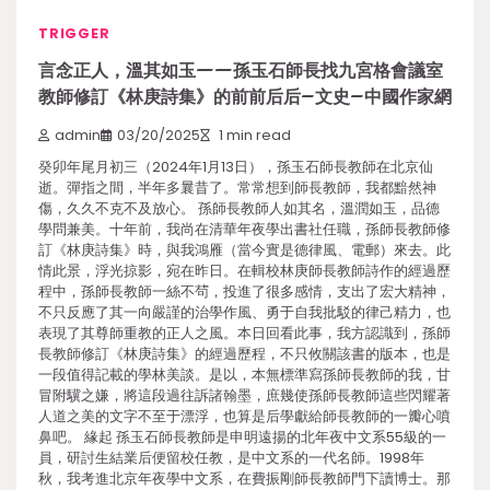
TRIGGER
言念正人，溫其如玉——孫玉石師長找九宮格會議室
教師修訂《林庚詩集》的前前后后–文史–中國作家網
admin
03/20/2025
1 min read
癸卯年尾月初三（2024年1月13日），孫玉石師長教師在北京仙
逝。彈指之間，半年多曩昔了。常常想到師長教師，我都黯然神
傷，久久不克不及放心。 孫師長教師人如其名，溫潤如玉，品德
學問兼美。十年前，我尚在清華年夜學出書社任職，孫師長教師修
訂《林庚詩集》時，與我鴻雁（當今實是德律風、電郵）來去。此
情此景，浮光掠影，宛在昨日。在輯校林庚師長教師詩作的經過歷
程中，孫師長教師一絲不茍，投進了很多感情，支出了宏大精神，
不只反應了其一向嚴謹的治學作風、勇于自我批駁的律己精力，也
表現了其尊師重教的正人之風。本日回看此事，我方認識到，孫師
長教師修訂《林庚詩集》的經過歷程，不只攸關該書的版本，也是
一段值得記載的學林美談。是以，本無標準寫孫師長教師的我，甘
冒附驥之嫌，將這段過往訴諸翰墨，庶幾使孫師長教師這些閃耀著
人道之美的文字不至于漂浮，也算是后學獻給師長教師的一瓣心噴
鼻吧。 緣起 孫玉石師長教師是申明遠揚的北年夜中文系55級的一
員，研討生結業后便留校任教，是中文系的一代名師。1998年
秋，我考進北京年夜學中文系，在費振剛師長教師門下讀博士。那