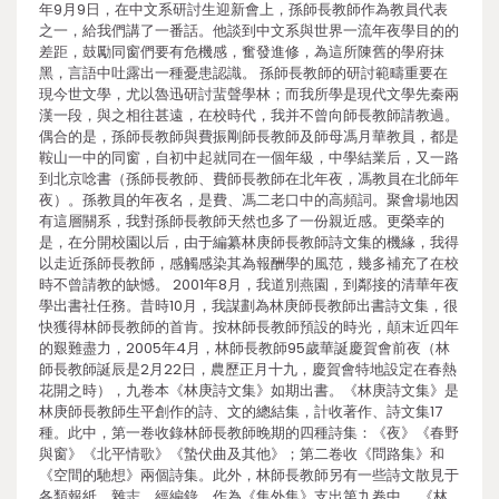
年9月9日，在中文系研討生迎新會上，孫師長教師作為教員代表
之一，給我們講了一番話。他談到中文系與世界一流年夜學目的的
差距，鼓勵同窗們要有危機感，奮發進修，為這所陳舊的學府抹
黑，言語中吐露出一種憂患認識。 孫師長教師的研討範疇重要在
現今世文學，尤以魯迅研討蜚聲學林；而我所學是現代文學先秦兩
漢一段，與之相往甚遠，在校時代，我并不曾向師長教師請教過。
偶合的是，孫師長教師與費振剛師長教師及師母馮月華教員，都是
鞍山一中的同窗，自初中起就同在一個年級，中學結業后，又一路
到北京唸書（孫師長教師、費師長教師在北年夜，馮教員在北師年
夜）。孫教員的年夜名，是費、馮二老口中的高頻詞。聚會場地因
有這層關系，我對孫師長教師天然也多了一份親近感。更榮幸的
是，在分開校園以后，由于編纂林庚師長教師詩文集的機緣，我得
以走近孫師長教師，感觸感染其為報酬學的風范，幾多補充了在校
時不曾請教的缺憾。 2001年8月，我道別燕園，到鄰接的清華年夜
學出書社任務。昔時10月，我謀劃為林庚師長教師出書詩文集，很
快獲得林師長教師的首肯。按林師長教師預設的時光，顛末近四年
的艱難盡力，2005年4月，林師長教師95歲華誕慶賀會前夜（林
師長教師誕辰是2月22日，農歷正月十九，慶賀會特地設定在春熱
花開之時），九卷本《林庚詩文集》如期出書。《林庚詩文集》是
林庚師長教師生平創作的詩、文的總結集，計收著作、詩文集17
種。此中，第一卷收錄林師長教師晚期的四種詩集：《夜》《春野
與窗》《北平情歌》《蟄伏曲及其他》；第二卷收《問路集》和
《空間的馳想》兩個詩集。此外，林師長教師另有一些詩文散見于
各類報紙、雜志，經編錄，作為《集外集》支出第九卷中。 《林