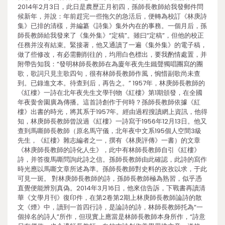
2014年2月3日，此日是農歷正月初四，孫師長教師給我發郵件問
候新年，并說：年前趕完一些拖欠的急活后，便轉為校訂《林庚詩
集》已排的清樣，并編纂《詩集》集外內在的事務。一個月后，孫
師長教師給我發來了《集外集》“定稿”。雖曰“定稿”，但他的校正
任務并沒有結束。緊接著，他又通讀了一遍《集外集》的電子稿，
做了些修改，有必需刪削往的，均用白色標出，要我酌情處置，并
附帶告知我：“發明林師長教師在為廈年夜先生鐵聲獨唱團寫的團
歌，歌詞只見主歌四句，很有林師長教師作風，惋惜副歌尚未查
到。已錄進文本。待查到后，再告之。” 1957年，林庚師長教師的
《紅樓》一詩在北年夜先生文學刊物《紅樓》第1期頒發，在全國
年夜黌舍園廣為傳播。這首詩創作于何時？孫師長教師依據《紅
樓》出書的時光，將其系于1957年。經由過程搜讀網上資訊，他得
知，林庚師長教師曾說過《紅樓》一詩寫于1956年12月13日。他又
查到馬嘶師長教師（原名馬守儀，北年夜中文系195個人空間3級
先生，《紅樓》雜志編者之一，撰有《林庚評傳》一書）的文章
《林庚師長教師的詩化人生》，此中有林師長教師自引《紅樓》
詩，并答復馬嘶問詢此詩之信。孫師長教師由此確認，此詩的寫作
時光應以馬嘶文章所述為準。孫師長教師對史料的孜孜以求，于此
可見一斑。 對林庚師長教師的詩，孫師長教師極為熟習，似乎憑
直覺便能辨別真偽。2014年3月16日，他來信告訴，下戰書再讀清
華《文學月刊》復印件，在第2卷第2期上林庚師長教師論詩的散
文《煙》中，讀到一首四行詩，是論詩的詩，林師長教師托為“一
個掉名的詩人”所作，但現實上應當是林師長教師本身所作，“詩意