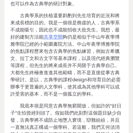
也可以作為古典學的研討對象。
古典學系的扶植還要斟酌到先生培育的近況和將
來成長標的目的。我是一個很是務虛的人，古典學系
不成能吸引，因此也不成能招收大批先生。我想，最
好的建制方法能
共享空間
夠仍是相似于中山年夜學博
雅學院已經的小範圍書院方法。中山年夜學博雅學院
的焦點課程歷來包含古典學的焦點練習，例如古希臘
文、拉丁文和古文字等基本課程，以及現代經典瀏覽
等課程，但先生的將來成長并不局限于古典學自己。
大都先生終極會進進其他範疇，而不是直接從事古典
學研討。是以，古典學的課程design和培育目的必需
辦事于更普遍的人文學科，使其成為其他學科可以或
許受害的基本，而不是一個孤立的學科。
我底本很是同意古典學無窮開放，但如許的“好日
子”生怕曾經到頭了。假如我們此刻對這個題目缺少自
發，古典學將不成防止地墮入窘境，辯難紛紛，并且
一直無法真正構成一個學科。若這般，我們又何須消