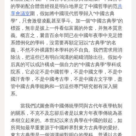
的學術配合體曾經很是明白地界定了中國哲學的范
共
享會議室
圍，假如將中國現代哲學歸入“中國古典
學”，只會激發凌亂甚至爭斗。加一個“中國古典學”的
標簽，無非是披上一件看似富麗的外套，并無本質意
義。概言之，曩昔百余年間已在中國年夜學中充足體
系體例化的學科，沒需要再額定冠以“古典學”的名
義，不然不外裸露對本學科的不自負。我們需求用消
除法，把這些已有明白鴻溝的範疇消除出往。假如今
后真的可以或許構成一個自力的“中國古典學”學科或
院系，它必定不是中國哲學，不是中國文學，不是中
國汗青學，不是中國考古學，不是中國古文字學，盡
管中國古典學能夠和一切這些專門研究都有深入關
系。
當我們試圖會商中國傳統學問與古代年夜學軌制
的關系，不克不及忘卻后者是以東方年夜學傳統為基
本樹立起來的。本世紀以來古典學在中國的鼓起，如
所周知最早重要源于中國粹界對東方古典學的愛好。
東方古典學是一個鴻溝絕對明白的學科，普通以古希