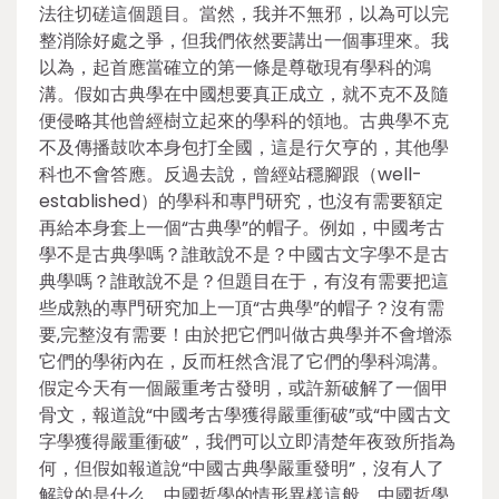
法往切磋這個題目。當然，我并不無邪，以為可以完
整消除好處之爭，但我們依然要講出一個事理來。我
以為，起首應當確立的第一條是尊敬現有學科的鴻
溝。假如古典學在中國想要真正成立，就不克不及隨
便侵略其他曾經樹立起來的學科的領地。古典學不克
不及傳播鼓吹本身包打全國，這是行欠亨的，其他學
科也不會答應。反過去說，曾經站穩腳跟（well-
established）的學科和專門研究，也沒有需要額定
再給本身套上一個“古典學”的帽子。例如，中國考古
學不是古典學嗎？誰敢說不是？中國古文字學不是古
典學嗎？誰敢說不是？但題目在于，有沒有需要把這
些成熟的專門研究加上一頂“古典學”的帽子？沒有需
要,完整沒有需要！由於把它們叫做古典學并不會增添
它們的學術內在，反而枉然含混了它們的學科鴻溝。
假定今天有一個嚴重考古發明，或許新破解了一個甲
骨文，報道說“中國考古學獲得嚴重衝破”或“中國古文
字學獲得嚴重衝破”，我們可以立即清楚年夜致所指為
何，但假如報道說“中國古典學嚴重發明”，沒有人了
解說的是什么。中國哲學的情形異樣這般。中國哲學