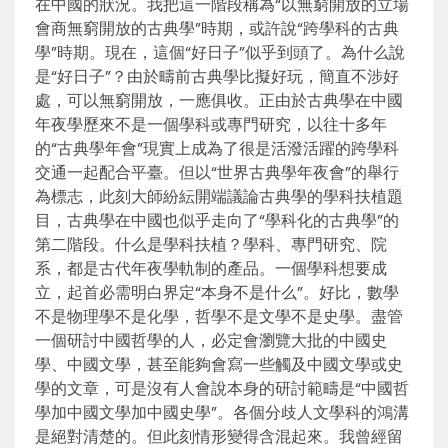
在中國的狀況。我把這一階段稱為“以無窮開放的立場
會商無窮開放的古典學”時期，或許說“跨學科的古典
學”時期。現在，這個“好日子”似乎到頭了。為什么說
是“好日子”？由於疇前古典學比擬好玩，簡直不涉好
處，可以無窮開放，一應俱收。正由於古典學在中國
年夜學歷來不是一個學科或專門研究，以往十多年
的“古典學年會”現實上成為了很是活潑活躍的跨學科
交通一起配合平臺。但以“世界古典學年夜會”的舉行
為標志，此刻大師紛紜開端議論古典學的學科扶植題
目，古典學在中國也似乎走向了“學科化的古典學”的
第二階段。什么是學科扶植？學科、專門研究、院
系，都是古代年夜學軌制的產品。一個學科想要成
立，起首必需明白界定“本身不是什么”。好比，數學
不是物理學不是化學，哲學不是文學不是史學。盡管
一個研討中國哲學的人，必定會瀏覽大批的中國史
學、中國文學，甚至能夠會寫一些觸及中國文學或史
學的文章，可是沒有人會說本身的研討範疇是“中國哲
學加中國文學加中國史學”。各個分歧人文學科的鴻溝
是絕對清楚的。但此刻情形變得含混起來。我曾經留