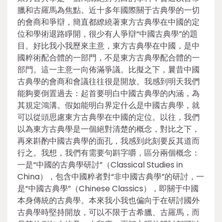
臘和古羅馬為焦點。近十多年國際關于古典學的一切
的會商和爭辯，簡直都繚繞著東方古典學在中國的定
位和學術退路睜開，很少有人爭辯“中國古典學”的題
目。好比我小我歷來主意，東方古典學在中國，是中
國粹術配合體的一部門，不是東方古典學配合體的一
部門。這一主意一向佈滿爭議。比擬之下，曩昔中國
古典學的會商和會議往往很是開放。我感到明天我們
能夠要倒置過去：起首要明白中國古典學的內涵，為
其規定鴻溝。假如能明白界定什么是中國古典學，就
可以從頭思慮東方古典學在中國的定位。以往，我們
以為東方古典學是一個絕對清楚的概念，對比之下，
再來斟酌中國古典學的面孔，我感到此刻要反其道而
行之。我想，我們有需要句斟字嚼，區分兩個概念：
一是“中國的古典學研討”（Classical Studies in
China），包含中國粹者對“非中國古典學”的研討，一
是“中國古典學”（Chinese Classics），即關于中國
本身傳統的古典學。本來我小我也偏向于在研討國外
古典學時堅持開放，可以不限于古希臘、古羅馬，而