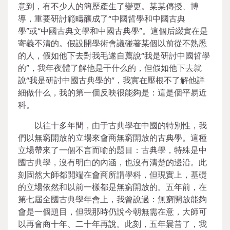
意到，有不少人的簡歷產生了變更。某某傳授、博
導，重要研討範疇釀成了“中國哲學和中國古典
學”或“中國古典文學和中國古典學”。這個后綴實在是
寄義不清的。假設開學術會議碰著某個以前從不熟悉
的人，假如他下去對我毛遂自薦說“我是研討中國哲學
的”，我年夜體了解他是干什么的，但假如他下去就
說“我是研討中國古典學的”，我實在壓根不了解他詳
細做什么，我的第一個反映很能夠是：這是個平易近
科。
以往十多年間，由于古典學在中國的特別性，我
們以無窮開放的立場來會商無窮開放的古典學。這種
立場帶來了一個不言而喻的題目：古典學，特殊是中
國古典學，沒有明白的內涵，也沒有清楚的邊沿。此
刻固然大師都開端在會商所謂學科，但現實上，基礎
的立場依然和以前一樣都是無窮開放的。五年前，在
第七屆全國古典學年會上，我曾說過：無窮開放能夠
會是一個題目，但我那時仍說今朝無需在意，大師可
以再會商十年、二十年再說。此刻，五年曩昔了，我