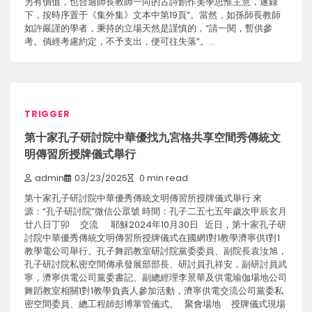
另有價值，也合適師長教師一向的古詩創作美學思惟主意，遂錄
下，按時序置于《集外集》文本中第19頁”。當然，如孫師長教師
如許嚴謹的學者，秉持的立場天然是謹慎的，“請一閱，暫供參
考。倘經考慮約定，不予支出，便可往失落”。…
TRIGGER
第十家孔子研討院中華優找九宮格共享空間秀傳統文
明傳習所授牌儀式舉行
admin
03/23/2025
0 min read
第十家孔子研討院中華優秀傳統文明傳習所授牌儀式舉行 來
源：“孔子研討院”微信公眾號 時間：孔子二五七五年歲次甲辰玄月
廿八日丁卯 交流 耶穌2024年10月30日 近日，第十家孔子研
討院中華優秀傳統文明傳習所授牌儀式在國網1對1教學濟寧供1對1
教學電公司舉行。孔子舞蹈教室研討院黨委委員、副院長袁汝旭，
孔子研討院私密空間傳承發展部部長、研討員孔祥安，副研討員武
寧，濟寧供電公司黨委書記、副總經理李景華及供電瑜伽場地公司
舞蹈教室相關1對1教學負責人參加活動，濟寧供電交流公司黨委私
密空間委員、總工程師彭博掌管儀式。 聚會場地 授牌儀式現場