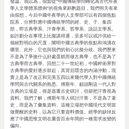
發論。我以為，假如從“中國傳統學問轉化為古代年夜
學人文學體系體例”的視角來斟酌題目，我們明天有來
由假想，今后中國年夜學的人文學部可以有四個焦點
院系，分辨對應中國傳統學問的經、史、子、集四
部，即古典學系、汗青學系、哲學系、說話文學系。
如許劃分在事理上比擬講得通，至多可以或許供給一
個絕對明白的尺度，闡明中國古典學的焦點和鴻溝在
哪里。此外，它也與我們的初心比擬分歧。我們歷來
不是為了爭搶什么好處蛋糕而做古典學，也不是為了
古典學而古典學。回想二十一世紀初，中國粹術界對
古典學的愛好逐步鼓起，其背后隱含的內涵沖動，現
實上是為了改正和完美五四以來幾代學人對中國傳統
學問與古代關系的熟悉。傅斯年、顧頡剛這一代人對
古典的立場是，很是器重古史研討，但卻把汗青視為
資料。我們了解，傅斯年等人研討汗青，不是為了著
史，而是為了彙集資料。這種立場把中國現代文明當
做覺醒的史料，以為它只要資料價值。經學的缺掉反
應了中國思惟文明在曩昔百余年間的一種需求改變的
偏向。