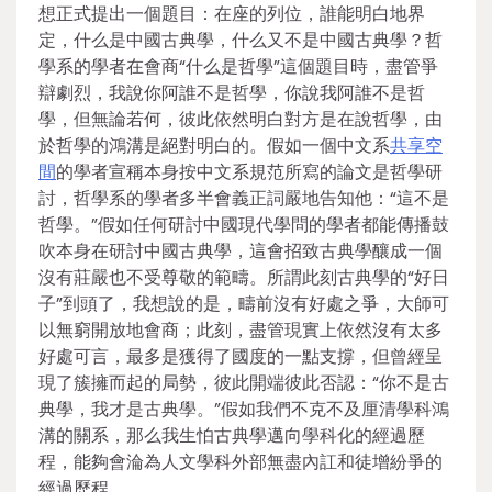
想正式提出一個題目：在座的列位，誰能明白地界
定，什么是中國古典學，什么又不是中國古典學？哲
學系的學者在會商“什么是哲學”這個題目時，盡管爭
辯劇烈，我說你阿誰不是哲學，你說我阿誰不是哲
學，但無論若何，彼此依然明白對方是在說哲學，由
於哲學的鴻溝是絕對明白的。假如一個中文系
共享空
間
的學者宣稱本身按中文系規范所寫的論文是哲學研
討，哲學系的學者多半會義正詞嚴地告知他：“這不是
哲學。”假如任何研討中國現代學問的學者都能傳播鼓
吹本身在研討中國古典學，這會招致古典學釀成一個
沒有莊嚴也不受尊敬的範疇。所謂此刻古典學的“好日
子”到頭了，我想說的是，疇前沒有好處之爭，大師可
以無窮開放地會商；此刻，盡管現實上依然沒有太多
好處可言，最多是獲得了國度的一點支撐，但曾經呈
現了簇擁而起的局勢，彼此開端彼此否認：“你不是古
典學，我才是古典學。”假如我們不克不及厘清學科鴻
溝的關系，那么我生怕古典學邁向學科化的經過歷
程，能夠會淪為人文學科外部無盡內訌和徒增紛爭的
經過歷程。