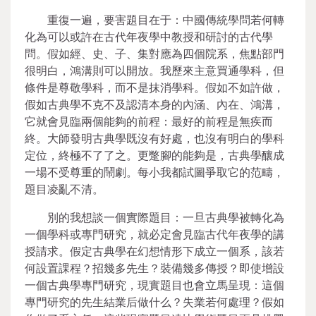
重復一遍，要害題目在于：中國傳統學問若何轉
化為可以或許在古代年夜學中教授和研討的古代學
問。假如經、史、子、集對應為四個院系，焦點部門
很明白，鴻溝則可以開放。我歷來主意買通學科，但
條件是尊敬學科，而不是抹消學科。假如不如許做，
假如古典學不克不及認清本身的內涵、內在、鴻溝，
它就會見臨兩個能夠的前程：最好的前程是無疾而
終。大師發明古典學既沒有好處，也沒有明白的學科
定位，終極不了了之。更蹩腳的能夠是，古典學釀成
一場不受尊重的鬧劇。每小我都試圖爭取它的范疇，
題目凌亂不清。
別的我想談一個實際題目：一旦古典學被轉化為
一個學科或專門研究，就必定會見臨古代年夜學的講
授請求。假定古典學在幻想情形下成立一個系，該若
何設置課程？招幾多先生？裝備幾多傳授？即使增設
一個古典學專門研究，現實題目也會立馬呈現：這個
專門研究的先生結業后做什么？失業若何處理？假如