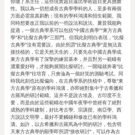
你做了系主任，這些現實題目遠比學術題目更具挑釁
性。我以為一切想成長古典學學科的人，至多有兩個
方面必需當真斟酌：現有的學科鴻溝和招生範圍。我
同時想要改正我以前的一些設法和說法。曩昔我能夠
提過，一個古典學系可以包括“中國古典學”“東方古典
學”和“比擬古典學”三部門。但我此刻明白表現，“比擬
古典學”沒有需要設。由於所謂“比擬古典學”是無法直
接扶植的，它是天然天生的，只要先在中國古典學或
東方古典學有了深摯的練習基本，并且對另一範疇有
濃重愛好時，才能夠展開比擬研討。一開端就奔著“比
擬古典學”往培育，只會淪為一個好笑的測驗考試。同
時我此刻也比擬偏向，在古典學系的扶植中，尊敬“東
方古典學”原有的學科鴻溝，亦即絕對集中于古希臘和
古羅馬的研討範疇。這并不是說古埃及、古印度不主
要，而是由於這些範疇在中國年夜學中曾經有了絕對
成熟的學科建制，好比考古學、宗講授、南亞學、西
方說話文明學，最好不要觸碰和修改已有的學科鴻
溝。如許，以古希臘和古羅馬為中間的研討，包含明
天東方古典學的顯學即所謂“接收研討”，可以作為古