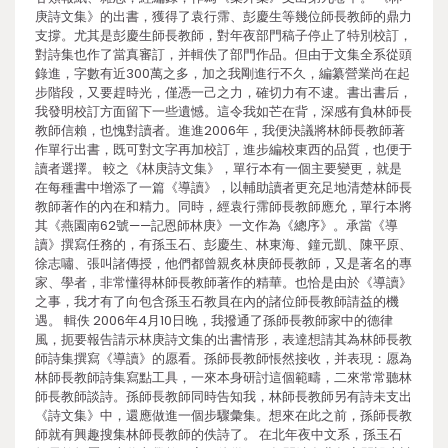
庚詩文集》的出書，獲得了袁行霈、彭慶生等幾位師長教師的鼎力
支撐。尤其是彭慶生師長教師，對年夜部門稿子停止了特別校訂，
對詩集也作了當真審訂，并輯佚了部門作品。但由于文集全系從頭
錄進，字數有近300萬之多，加之我剛進行不久，編纂營業尚在起
步階段，又要趕時光，僅憑一己之力，確切力有不逮。書出書后，
我發明校訂方面留下一些遺憾。這令我如芒在背，深感有負林師長
教師信賴，也愧對讀者。進進2006年，我便決議將林師長教師著
作單行出書，既可對文字再加校訂，進步編校東西的品質，也便于
讀者選擇。 較之《林庚詩文集》，單行本有一個主要變更，就是
在每種書中增添了一篇《導讀》，以輔助讀者更充足地清楚林師長
教師著作的內在和精力。同時，經袁行霈師長教師應允，單行本將
其《燕園南62號——記恩師林庚》一文作為《總序》。承當《導
讀》撰寫任務的，有孫玉石、彭慶生、林東海、鐘元凱、陳平原、
徐志嘯、張叫諸傳授，他們都曾親炙林庚師長教師，又是著名的專
家、學者，非常懂得林師長教師著作的精華。也恰是由於《導讀》
之事，我才有了向包含孫玉石教員在內的諸位師長教師請益的機
遇。 輯佚 2006年4月10日晚，我撥通了孫師長教師家中的德律
風，扼要報告請示林庚詩文集的出書情形，表達想請其為林師長教
師詩集撰寫《導讀》的愿看。孫師長教師悵然接收，并表現：愿為
林師長教師詩集寫點工具，一來本身研討這個範疇，二來常常聽林
師長教師談詩。孫師長教師同時告知我，林師長教師另有詩未支出
《詩文集》中，還應做進一個步驟彙集。想來在此之前，孫師長教
師就有興趣搜集林師長教師的佚詩了。 在北年夜中文系，孫玉石