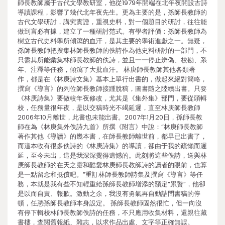
師長教師屬于古代文學教研室，他從1979年開端在北年夜開設古詩
導讀課程，影響了幾代北年夜先生。更為主要的是，孫師長教師的
古代文學研討，講究實證，重視史料，對一個題目的研討，往往能
做到言必有據，建立了一種研討范式。有學者評價：孫師長教師為
樹立古代史料學所傾瀉的血汗，是其主要的學術進獻之一。無疑，
孫師長教師把搜集林師長教師的佚詩作為他史料研討的一部門，不
只盡其所能彙集林師長教師的佚詩，並且一一停止辨偽、校勘、系
年、注釋等任務，傾瀉了大批血汗。 林庚師長教師其他各類著
作，都是在《林庚詩文集》基本上單行出書的，做起來絕對簡略，
撰寫《導言》的列位師長教師接踵脫稿，圖書隨之陸續出書。只要
《林庚詩集》要做較年夜修改，尤其是《集外集》部門，要從頭輯
校，任務量很年夜，是以交稿時光不竭延遲，直至林庚師長教師
2006年10月離世，此書也未能出書。2007年1月20日，孫師長教
師在為《林庚集外佚詩九首》所撰《附言》中說：“林庚師長教師
著作其他《導讀》的幾本書，在師長教師離世前，都早已出書了，
而這本收有很多佚詩的《林庚詩集》的導讀，卻由于我的疏懶而遲
延，至今未出，這是我深深覺得遺憾的。此刻將這些佚詩，送與林
庚師長教師的在天之靈和酷愛林庚師長教師詩的讀者的眼前，也算
是一點留念和抵償吧。”重訂林師長教師詩集及撰寫《導言》等任
務，本就是我有些不知輕重給孫師長教師增添的額定“累贅”，他卻
是以而自責、報歉。激動之余，我沒有勇氣再自動詰問書稿的停
頓，任憑孫師長教師本身設定。 孫師長教師固然很忙，但一向沒
有停下輯校林師長教師佚詩的任務，不只應用收集材料，還親往藏
書樓，查閱舊報紙、雜志，以求作品出處、文字等正確無誤。