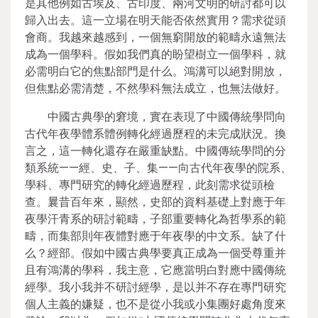
是其他例如古埃及、古印度、兩河文明的研討都可以
歸入出去。這一立場在明天能否依然實用？需求從頭
會商。我越來越感到，一個無窮開放的範疇永遠無法
成為一個學科。假如我們真的盼望樹立一個學科，就
必需明白它的焦點部門是什么。鴻溝可以絕對開放，
但焦點必需清楚，不然學科無法成立，也無法做好。
中國古典學的窘境，實在表現了中國傳統學問向
古代年夜學體系體例轉化經過歷程的未完成狀況。換
言之，這一轉化還存在嚴重缺點。中國傳統學問的分
類系統——經、史、子、集——向古代年夜學的院系、
學科、專門研究的轉化經過歷程，此刻需求從頭檢
查。曩昔百年來，顯然，史部的資料基礎上對應于年
夜學汗青系的研討範疇，子部重要轉化為哲學系的範
疇，而集部則年夜體對應于年夜學的中文系。缺了什
么？經部。假如中國古典學要真正成為一個受尊重并
且有鴻溝的學科，我主意，它應當明白對應中國傳統
經學。我小我并不研討經學，是以并不存在專門研究
個人主義的嫌疑，也不是從小我或小集團好處角度來