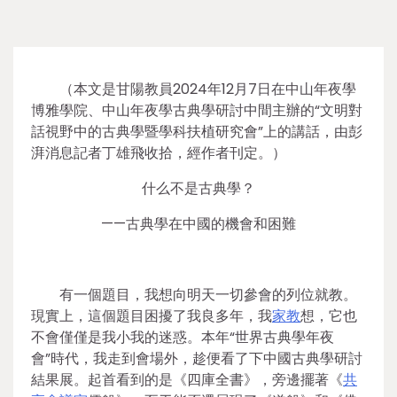
（本文是甘陽教員2024年12月7日在中山年夜學
博雅學院、中山年夜學古典學研討中間主辦的“文明對
話視野中的古典學暨學科扶植研究會”上的講話，由彭
湃消息記者丁雄飛收拾，經作者刊定。）
什么不是古典學？
——古典學在中國的機會和困難
有一個題目，我想向明天一切參會的列位就教。
現實上，這個題目困擾了我良多年，我
家教
想，它也
不會僅僅是我小我的迷惑。本年“世界古典學年夜
會”時代，我走到會場外，趁便看了下中國古典學研討
結果展。起首看到的是《四庫全書》，旁邊擺著《
共