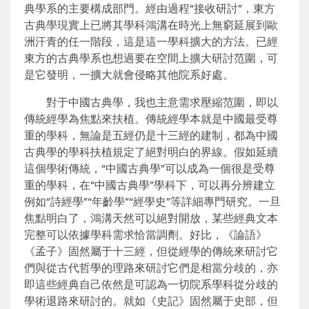
典學系的主要構成部門。經由過程“接收研討”，東方
古典學現實上已將其學科鴻溝在時光上無窮延展到歐
洲汗青的任一階段，這是這一學科擴大的方法。已經
東方的古典學系也想過要在空間上擴大研討范圍，可
是它發明，一擴大就會侵略其他院系好處。
對于中國古典學，我也主意需求壓縮范圍，即以
傳統經學為焦點來扶植。傳統經學本就是中國最受尊
重的學科，無論是五經仍是十三經的建制，都為中國
古典學的學科扶植規定了絕對明白的界線。假如延續
這個學術傳統，“中國古典學”可以成為一個很是受尊
重的學科，在“中國古典學”學科下，可以再分辨建立
例如“詩經學”“年齡學”“經學史”等詳細專門研究。一旦
焦點明白了，鴻溝天然可以絕對開放，某些經典文本
完整可以依據學科需求恰當調劑。好比，《論語》
《孟子》固然屬于十三經，但從經學的傳統來研討它
們與從古代哲學的理路來研討它們是相當分歧的，亦
即這些經典自己依然是可認為一切院系學科從分歧的
學術退路來研討的。就如《史記》固然屬于史部，但