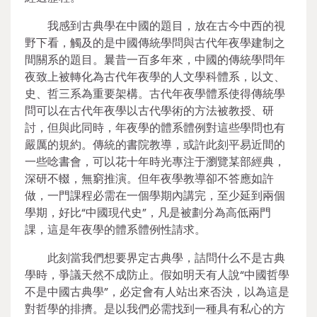
我感到古典學在中國的題目，放在古今中西的視
野下看，觸及的是中國傳統學問與古代年夜學建制之
間關系的題目。曩昔一百多年來，中國的傳統學問年
夜致上被轉化為古代年夜學的人文學科體系，以文、
史、哲三系為重要架構。古代年夜學體系使得傳統學
問可以在古代年夜學以古代學術的方法被教授、研
討，但與此同時，年夜學的體系體例對這些學問也有
嚴厲的規約。傳統的書院教導，或許此刻平易近間的
一些唸書會，可以花十年時光專注于瀏覽某部經典，
深研不輟，無窮推演。但年夜學教導卻不答應如許
做，一門課程必需在一個學期內講完，至少延到兩個
學期，好比“中國現代史”，凡是被劃分為高低兩門
課，這是年夜學的體系體例性請求。
此刻當我們想要界定古典學，詰問什么不是古典
學時，爭議天然不成防止。假如明天有人說“中國哲學
不是中國古典學”，必定會有人站出來否決，以為這是
對哲學的排擠。是以我們必需找到一種具有私心的方