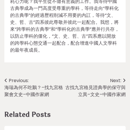
耗心力呢？我平生從不做有意義的工作。我等待中國
古典學成為一門高度受尊重的學科，等待走向“學科化
的古典學”的經過歷程削減不用要的內訌，等待“文、
史、哲、古”四系彼此尊敬并彼此一起配合。我想，將
來“跨學科的古典學”和“學科化的古典學”應并行共存，
以防止學科的僵化，“文、史、哲、古”四系應以開放
的跨學科心態交通一起配合，配合增進中國人文學科
的最年夜成長。
Post
Previous:
Next:
海瑞為何不吃鵝？–找九宮格
古找九宮格見證典學的保守與
navigation
聚會文史–中國作家網
立異–文史–中國作家網
Related Posts