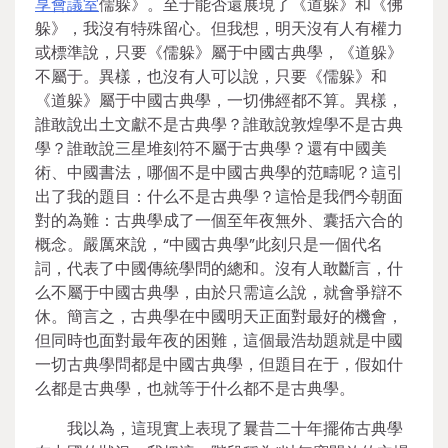
享會議室
儒躲》。至于能否還展現了《道躲》和《佛
躲》，我沒有特殊留心。但我想，明天沒有人有權力
或標準說，只要《儒躲》屬于中國古典學，《道躲》
不屬于。異樣，也沒有人可以說，只要《儒躲》和
《道躲》屬于中國古典學，一切佛經都不算。異樣，
誰敢說出土文獻不是古典學？誰敢說敦煌學不是古典
學？誰敢說三星堆刻符不屬于古典學？還有中國美
術、中國書法，哪個不是中國古典學的范疇呢？這引
出了我的題目：什么不是古典學？這恰是我們今朝面
對的為難：古典學成了一個至年夜無外、囊括六合的
概念。嚴厲來說，“中國古典學”此刻只是一個代名
詞，代表了中國傳統學問的總和。沒有人敢斷言，什
么不屬于中國古典學，由於只需這么說，就會爭辯不
休。簡言之，古典學在中國明天正面對最好的機會，
但同時也面對最年夜的困難，這個最浩劫題就是中國
一切古典學問都是中國古典學，但題目在于，假如什
么都是古典學，也就等于什么都不是古典學。
我以為，這現實上表現了曩昔二十年擺佈古典學