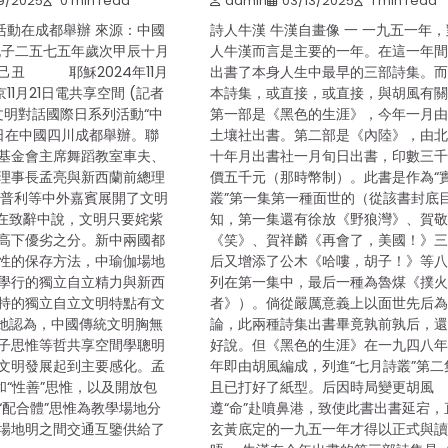
9/2025
0 min read
admin
03/13/2025
1 min read
活動在成都舉辦 來源：中國
詩人牛漢 牛漢自畫像 一 一九五一年
孔子二五七五年歲次甲辰十月
人牛漢而言是主要的一年。在這一年
己丑 耶穌2024年11月
出書了本身人生中最早的三部詩集。
11月21日電共享空間 (記者
本詩集，或直接，或直接，與胡風有
文明對話國際日系列活動“中
第一部是《黑色的生涯》，今年一月
0日在中國四川成都舉辦。聯
土壤社出書。第二部是《內陸》，由
基金會主席舞蹈教室車夫、
十年月出書社一月旬日出書，印數三
理事長孟亮與新西蘭前總理
價五千元（那時幣制）。此書是作為“
希普利等中外嘉賓展開了文明
叢”第一集第一種面世的（從該書封底
在致辭中說，文明只要姹紫
知，第一集還有徐放《野狼灣》、賀
高下優劣之分。新中兩國都
《笑》、賀祥麟《再會了，美國！》
性的保存方法，中瑜伽場地
后又增添了公木《哈嘍，胡子！》等
學行的獨立自立精力與新西
列在第一集中，最后一種為魯煤《撲
持的獨立自立文明特點有文
者》）。倘從嚴厲意義上以面世先后
她認為，中國傳統文明胸無
論，此兩種詩集出書畢竟孰前孰后，
子思惟等哲共享空間學聰明
好說。但《黑色的生涯》在一九四八
文明發展起到主要感化。孟
年即由胡風編成，列進“七月詩叢”第二
和“性善”思惟，以及開放包
且已打好了紙型。后因時局變更胡風
“配合體”思惟為教學場地分
遵“命”赴噴鼻港，致使此書出書延宕，
場地明之間交通互鑒供給了
玄黃底定的一九五一年才得以正式與