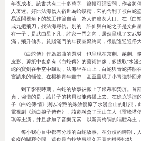
年夜成者。該書共有二十多萬字，篇幅可謂宏闊，作者將
人著迷。好比法海僧人宿世為蛤蟆精，它的舍利子被白蛇
易近間視角下的故工作節自洽，為人們膾炙人口。在《白
成九把飛刀，找法海尋仇。別的，許仙與白蛇之子是文曲
有一子，是武曲星下凡，許家一門之內，居然呈現了文武
滿，飛升仙界。貧賤滿門的年夜團聚終局，很能逢迎通俗
《白蛇傳》作為戲曲的題材，也呈現在京劇、越劇、
皮影、剪紙中也多有《白蛇傳》的藝術抽像，多拔取“水漫
蛇的寶劍在半空中飄動，法海坐在山上，白蛇與青蛇搭船
宮請來的輔佐。在楊柳青年畫中，甚至呈現了小青強勢回
到了影視時期，白蛇的故事被搬上了銀幕和熒屏。首部
貞，惋惜的是，該片子的拷貝沒能傳播上去。在徐克導演
子《白蛇傳·情》則以冷艷的殊效復原了水漫金山的壯烈，此
電視劇《新白娘子傳奇》，該劇融會了玉山主人《雷峰塔
琪等主演，并且參加了音樂元素，以新黃梅調的唱腔為主
每小我心目中都有分歧的白蛇故事。在分歧的時期，
多樣的闡釋空間，這也是白蛇故事經久不衰的機密地點。