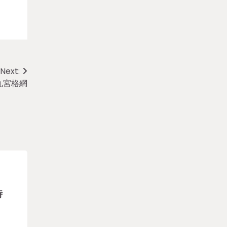
Next:
九宮格網
時