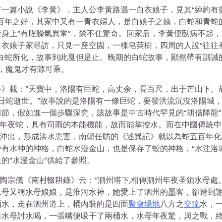
一篇小說《李黃》，主人公李黃路遇一白衣娘子，見其“綽約有
百年之好，其家中又有一青衣婦人，是白娘子之姨，白蛇和青蛇
身上“有腥臊氣異常”，禁不住驚奇。回家后，李黃便臥病不起，
衣娘子家尋訪，只見一座空園，一棵皂莢樹，四周的人說“往往
白蛇所化，故事到此戛但是止。晚期的白蛇故事，顯然帶有訓誡
色，魔鬼才有隙可乘。
》載：“天寶中，洛陽有巨蛇，高丈余，長百尺，出于芒山下。
數日蛇逝世。”故事說的是洛陽有一條巨蛇，要發洪流沉沒洛陽城
節，假如進一個步驟深究，該故事是中古時代罕見的“胡僧降龍”
”年夜蛇，具有司雨的本能機能，故而能掌控水。而在中國傳統中
會沖出，形成洪水患害，南朝任昉的《述異記》就以為蛇五百年化
有水神的神格，白蛇水漫金山，也是保存了蛟的神格，“水注洛城
的“水漫金山”供給了參照。
陶宗儀《南村輟耕錄》云：“泗州塔下,相傳泗州年夜圣鎖水母處。
水母又稱水母娘娘，是淮河水神，她愛上了泗州的墨客，卻遭到
桶水，走在泗州道上，桶內裝的是四面
聚會場地
八方之
交流
水，
向水母討水喝，一張嘴便吸干了兩桶水，水母年夜驚，與之戰，