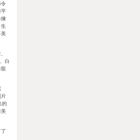
節令
種平
修煉
，生
事美
畫、
、白
海龍
素
劇片
出的
陳美
有了