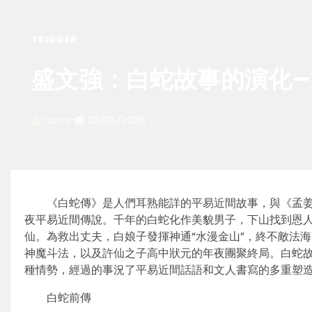
TRIGGER
盛文強：白蛇故事的演化–
admin
03/05/2025
《白蛇傳》是人們耳熟能詳的平易近間故事，與《孟
夜平易近間傳說。千年的白蛇化作美貌男子，下山找到恩
仙。為救出丈夫，白娘子發揮神通“水漫金山”，終不敵法
神魔斗法，以及許仙之子高中狀元的年夜團聚終局。白蛇
種情勢，經過的事況了平易近間話語和文人書寫的多重塑
白蛇前傳