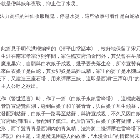
務就是僧與妖年夜戰，抑止住了水災。
后法力高強的神仙收服魔鬼，停息水災，這些故事可看作是白蛇故
。此篇見于明代洪楩編輯的《清平山堂話本》，較好地保留了宋
，生涯在南宋孝宗淳熙年間，家住臨安府涌金門外，其父曾在岳
了魔鬼巢穴，自願與白衣娘子成親，幾乎丟失落生命，所幸宣贊
本來白衣娘子是白蛇，其女卯奴是烏雞成精，家里的婆子是水獺
下，又建造三座石塔，用來彈壓三妖，這即是西湖“三潭印月”的
男主人公呼之欲出。
龍作《警世通言》時，作了一篇《白娘子永鎮雷峰塔》，這標志
主管許宣游覽西湖，碰到白娘子和丫鬟青青，與白娘子互生傾慕
被發配到姑蘇，白娘子一路尋至姑蘇，與許宣成親，不久又因白
被官府緝捕問罪，發配到了鎮江。此后許宣對白娘子多有疑懼，
蛇形，而丫鬟青青是西湖內的青魚精，法海將二怪彈壓在雷峰塔
塔記》的主題，還是魔鬼困惑人的故事，“水漫金山”的情節尚未