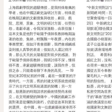
admin
03/18/2025
1 min read
admin
03/1
上海戲劇學院的趙驥傳授，是我特殊敬佩的
“中新文明對話”
學者，他在中國話劇史論研討方面，特殊是
新聞網 時間：
在晚期話劇的文獻搜集與收拾，劇目、戲
廿聚會場地一日
院、思潮、景象、文明的研討方面，任勞任
21日 中新網北京
怨，進獻卓越，令我深深激動，由衷信服！
胡默達)聯合國
這本文集是他對于歐陽予倩師長教師晚期論
新文明對話”2
著的收拾、集納，輕飄飄一年夜摞，內在的
合國藝小樹屋術
事務豐實。假如汗青會措辭，我們會感觸感
孟子公益基金會
染到後人真摯的表達；假如古人還記得汗
珍妮·講座場地
青，那么天天的太陽都是對前夕的感謝。 對
對話。 希普利
于歐陽予倩師長教師，我研討得不深，懂得
嫣紅之別，沒有
得不透，承蒙趙驥傳授抬愛，讓我作序，忸
在尋求一種次序
捏之余，只能遵命聊下本身的高見。 一 19
國從古至今奉教
世紀末20世紀初的中國，處在一個要害的汗
蘭毛利人一向秉
青時代。一方面，舊的封建文明系統曾經顯
明的類似性。 
示了向古代文明系統過渡的契機；另一方
點墨，此中如孟
面，順應新的時期請求的藝術情勢尚未樹
私密空間為世界
立，在文明嬗變的陣痛中，中國的戲劇工作
子的“暴政”思惟
面對著是從爛熟到衰朽，仍是從改革到更生
涵的會議室出租
的選擇。 在中國，有一位戲劇藝術家幸而不
歧國家和文舞蹈