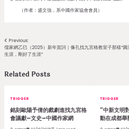
（作者：盛文強，系中國作家協會會員）
Post
Previous:
儒家網乙巳（2025）新年賀詞｜像孔找九宮格教室子那樣“圓
navigation
生涯，剛好了生涯”
Related Posts
TRIGGER
TRIGGER
銘刻歐陽予倩的戲劇進找九宮格
“中新文明
會議獻–文史–中國作家網
動在成都舉