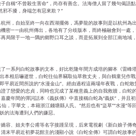
子自稱“不曾殺生害命”，尚存有善念。法海僧人留了幾句偈語點
然邪不擾，身端怎有惡來欺？”
出杭州，自始至終一向在西湖擺佈，馮夢龍的故事則是以杭州為
的機密——由杭州傳出，各地有了分歧版本，而終極融會到一處，
不再局限于一地一隅的鄉野口耳之談，而是拓展到全部江南地域
現了一系列白蛇故事的文本，好比乾隆年間方成培的腳本《雷峰
現出本相后嚇逝世，白蛇往仙界竊取仙草救丈夫，與白鶴童兒作戰
，即平易近間所說的“水漫金山”。經由過程這兩場年夜戰，白蛇敢
驗證了戀愛的忠貞，同時也完成了某種意義上的自我救贖，白蛇
嘉慶年間的彈詞話本《義妖傳》中直接稱白蛇為“義妖”，并且初
仙，字華文，本籍浙江錢塘縣人氏。”然后也有“盜草”“水漫”等
除妖的法海遭到人們的嫌惡。
許嬌容、姐夫李公甫等名字接踵呈現，后來電視劇《新白娘子傳
。清末平易近初夢花館主的淺顯小說《白蛇全傳》可謂白蛇故事