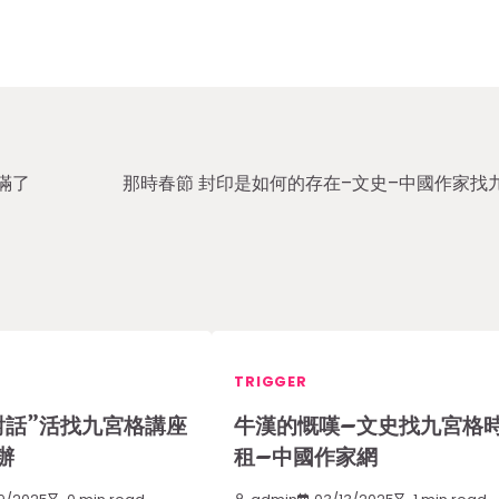
滿了
那時春節 封印是如何的存在–文史–中國作家找
TRIGGER
對話”活找九宮格講座
牛漢的慨嘆–文史找九宮格
辦
租–中國作家網