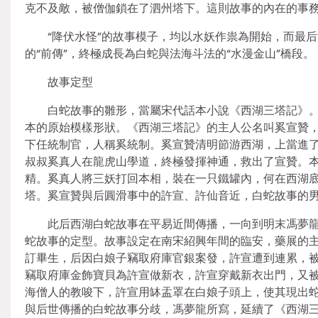
克不及敵，被僧伽鎖在了泗州塔下。這則故事的內在的事
“降伏水怪”的故事模子，均以水妖作祟為開始，而最
的“前傳”，終極成長為白蛇與法海斗法的“水漫金山”橋段。
故事定型
白蛇故事的雛形，當屬宋代話本小說《西湖三塔記》
本的原始模樣形狀。《西湖三塔記》的主人公名叫奚宣贊
下任統制官，人稱奚統制。奚宣贊清明節游西湖，上當進
叔叔奚真人在龍虎山學道，終極發揮神通，救出了宣贊。
精。奚真人將三妖打回本相，裝在一只鐵罐內，何在西湖底
塔。奚宣贊與后圓滑事中的許宣、許仙音近，白蛇故事的
此后西湖白蛇故事在平易近間傳播，一向到明末馮夢
蛇故事的定型。故事設定在南宋紹興年間的臨安，藥展的
訂畢生，后因白娘子竊取府庫官銀案發，許宣遭到連累，
竊取府庫金飾寶貝為許宣做新衣，許宣穿戴新衣出門，又
海僧人的教唆下，許宣用缽盂罩在白娘子頭上，使其現出
與后世傳播的白蛇故事分歧，馮夢龍所寫，延續了《西湖三