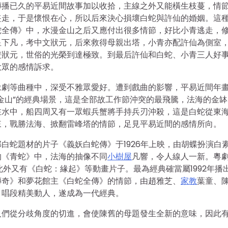
傳播已久的平易近間故事加以收拾，主線之外又能橫生枝蔓，情
盜走，于是懷恨在心，所以后來決心損壞白蛇與許仙的婚姻。這
蛇全傳》中，水漫金山之后又應付出很多情節，好比小青逃走，
星下凡，考中文狀元，后來救得母親出塔，小青亦配許仙為側室
雙狀元，世俗的光榮到達極致。到最后許仙和白蛇、小青三人好
大眾的感情訴求。
豫劇等曲種中，深受不雅眾愛好。遭到戲曲的影響，平易近間年
金山”的經典場景，這是全部故工作節沖突的最飛騰，法海的金缽
在水中，船四周又有一眾蝦兵蟹將手持兵刃沖殺，這是白蛇從東
來，戰勝法海、掀翻雷峰塔的情節，足見平易近間的感情所向。
白蛇題材的片子《義妖白蛇傳》于1926年上映，由胡蝶扮演白
的《青蛇》中，法海的抽像不同
小樹屋
凡響，令人線人一新。粵
外又有《白蛇：緣起》等動畫片子。最為經典確當屬1992年播
傳奇》和夢花館主《白蛇全傳》的情節，由趙雅芝、
家教
葉童、
，唱段精美動人，遂成為一代經典。
人們從分歧角度的切進，會使陳舊的母題發生全新的意味，因此