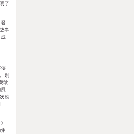
明了
出發
故事
，成
塔傳
。別
愛敢
的風
次應
回
奇》
的集