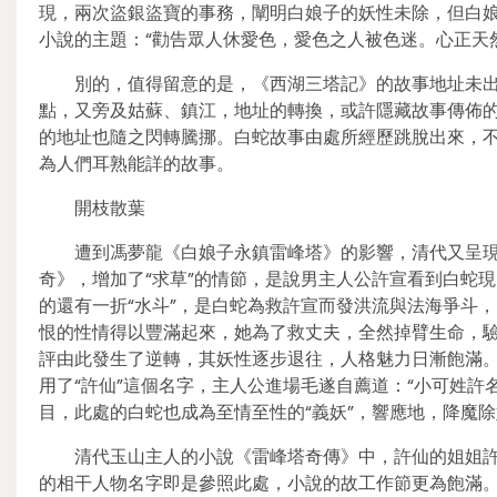
現，兩次盜銀盜寶的事務，闡明白娘子的妖性未除，但白娘
小說的主題：“勸告眾人休愛色，愛色之人被色迷。心正天
別的，值得留意的是，《西湖三塔記》的故事地址未
點，又旁及姑蘇、鎮江，地址的轉換，或許隱藏故事傳佈
的地址也隨之閃轉騰挪。白蛇故事由處所經歷跳脫出來，
為人們耳熟能詳的故事。
開枝散葉
遭到馮夢龍《白娘子永鎮雷峰塔》的影響，清代又呈
奇》，增加了“求草”的情節，是說男主人公許宣看到白蛇
的還有一折“水斗”，是白蛇為救許宣而發洪流與法海爭斗
恨的性情得以豐滿起來，她為了救丈夫，全然掉臂生命，
評由此發生了逆轉，其妖性逐步退往，人格魅力日漸飽滿。
用了“許仙”這個名字，主人公進場毛遂自薦道：“小可姓許名
目，此處的白蛇也成為至情至性的“義妖”，響應地，降魔
清代玉山主人的小說《雷峰塔奇傳》中，許仙的姐姐
的相干人物名字即是參照此處，小說的故工作節更為飽滿