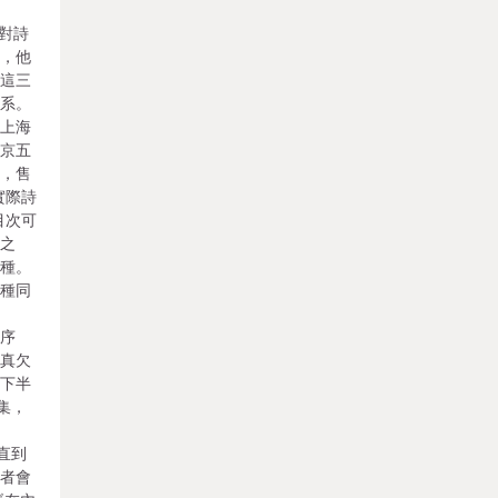
，對詩
間，他
而這三
關系。
由上海
北京五
千，售
實際詩
目次可
敬之
三種。
八種同
火
為序
還真欠
年下半
集，
直到
讀者會