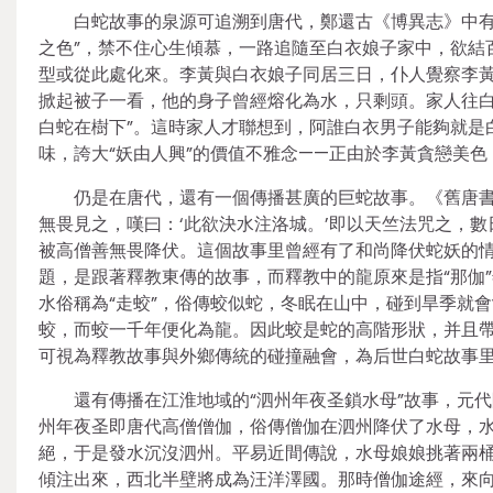
白蛇故事的泉源可追溯到唐代，鄭還古《博異志》中有
之色”，禁不住心生傾慕，一路追隨至白衣娘子家中，欲結
型或從此處化來。李黃與白衣娘子同居三日，仆人覺察李黃
掀起被子一看，他的身子曾經熔化為水，只剩頭。家人往白
白蛇在樹下”。這時家人才聯想到，阿誰白衣男子能夠就是
味，誇大“妖由人興”的價值不雅念——正由於李黃貪戀美
仍是在唐代，還有一個傳播甚廣的巨蛇故事。《舊唐書
無畏見之，嘆曰：‘此欲決水注洛城。’即以天竺法咒之，
被高僧善無畏降伏。這個故事里曾經有了和尚降伏蛇妖的情
題，是跟著釋教東傳的故事，而釋教中的龍原來是指“那伽
水俗稱為“走蛟”，俗傳蛟似蛇，冬眠在山中，碰到旱季就
蛟，而蛟一千年便化為龍。因此蛟是蛇的高階形狀，并且帶
可視為釋教故事與外鄉傳統的碰撞融會，為后世白蛇故事里
還有傳播在江淮地域的“泗州年夜圣鎖水母”故事，元代
州年夜圣即唐代高僧僧伽，俗傳僧伽在泗州降伏了水母，
絕，于是發水沉沒泗州。平易近間傳說，水母娘娘挑著兩
傾注出來，西北半壁將成為汪洋澤國。那時僧伽途經，來