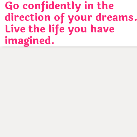
Go confidently in the
Skip
to
direction of your dreams
content
Live the life you have
imagined.