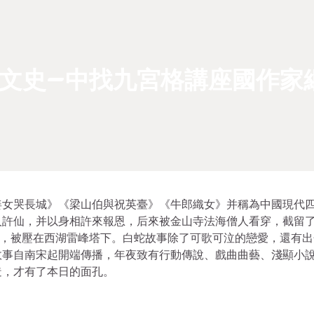
文史–中找九宮格講座國作家
姜女哭長城》《梁山伯與祝英臺》《牛郎織女》并稱為中國現代
人許仙，并以身相許來報恩，后來被金山寺法海僧人看穿，截留
海，被壓在西湖雷峰塔下。白蛇故事除了可歌可泣的戀愛，還有出
故事自南宋起開端傳播，年夜致有行動傳說、戲曲曲藝、淺顯小
造，才有了本日的面孔。