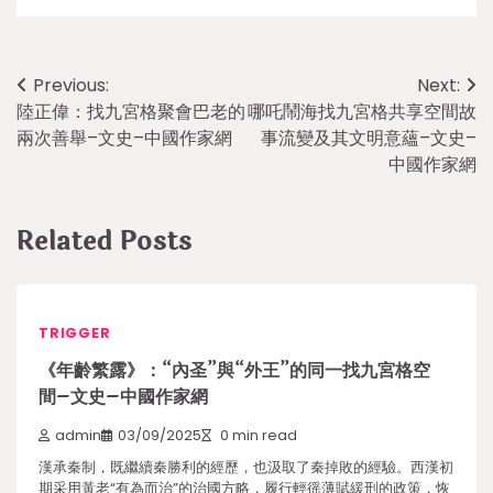
Post
Previous:
Next:
陸正偉：找九宮格聚會巴老的
哪吒鬧海找九宮格共享空間故
navigation
兩次善舉–文史–中國作家網
事流變及其文明意蘊–文史–
中國作家網
Related Posts
TRIGGER
《年齡繁露》：“內圣”與“外王”的同一找九宮格空
間–文史–中國作家網
admin
03/09/2025
0 min read
漢承秦制，既繼續秦勝利的經歷，也汲取了秦掉敗的經驗。西漢初
期采用黃老“有為而治”的治國方略，履行輕徭薄賦緩刑的政策，恢