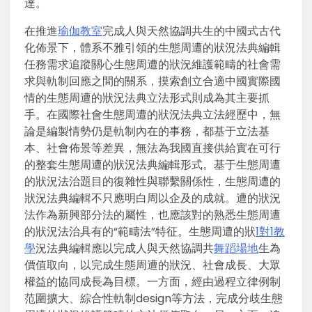
達。
在推進
瑜伽教室
完成人與天然協調共生的中國式古代
化佈景下，體系不雅引領的生態周遭的狀況法典編輯
任務需求追蹤關心生態周遭的狀況維護範疇的社會需
求與軌制回應之間的關系，摸索創立合適中國實際國
情的生態周遭的狀況法典立法形式則成為其主要抓
手。在國際社會生態周遭的狀況法典立法經歷中，無
論是編製情勢仍是軌制內在的事務，都基于立法基
本、社會佈景等差異，無法為我國直接供給實在可行
的整套生態周遭的狀況法典編輯形式。基于生態周遭
的狀況法治題目的復雜性與聯繫關係性，生態周遭的
狀況法典編輯不只應明白周以企及的成就。遭的狀況
法作為新興部分法的屬性，也應該對的熟悉生態周遭
的狀況法治具有的“範疇法”特征。生態周遭的狀
1對1教
學
況法典編輯應以完成人與天然協調共
舞蹈場地
生為
價值取向，以完成生態周遭的狀況、社會成長、大眾
權益的協同成長為目標。一方面，經由過程立律例制
范圍擴大、綜合性軌制design等方法，完成分歧生態