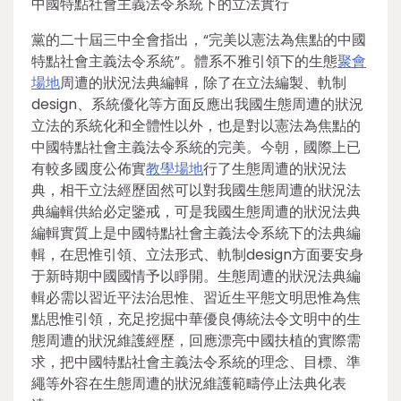
中國特點社會主義法令系統下的立法實行
黨的二十屆三中全會指出，“完美以憲法為焦點的中國
特點社會主義法令系統”。體系不雅引領下的生態
聚會
場地
周遭的狀況法典編輯，除了在立法編製、軌制
design、系統優化等方面反應出我國生態周遭的狀況
立法的系統化和全體性以外，也是對以憲法為焦點的
中國特點社會主義法令系統的完美。今朝，國際上已
有較多國度公佈實
教學場地
行了生態周遭的狀況法
典，相干立法經歷固然可以對我國生態周遭的狀況法
典編輯供給必定鑒戒，可是我國生態周遭的狀況法典
編輯實質上是中國特點社會主義法令系統下的法典編
輯，在思惟引領、立法形式、軌制design方面要安身
于新時期中國國情予以睜開。生態周遭的狀況法典編
輯必需以習近平法治思惟、習近生平態文明思惟為焦
點思惟引領，充足挖掘中華優良傳統法令文明中的生
態周遭的狀況維護經歷，回應漂亮中國扶植的實際需
求，把中國特點社會主義法令系統的理念、目標、準
繩等外容在生態周遭的狀況維護範疇停止法典化表