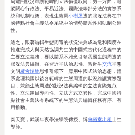
周遭的狀況維護範疇的立法價值取向；另一方面，追
蹤關心行政法、平易近法、國際法等部分法的實際系
統和軌制框架，表現生態周
小樹屋
遭的狀況法典在中
國特點社會主義法令系統中的情勢體系性和軌制公道
性。
總之，跟著編輯生態周遭的狀況法典成為黨和國度在
推進完成人與天然協調共生的中國式古代化過程中的
主要立法義務，要以體系不雅念引領我國生態周遭的
狀況法典編輯。在習近平法治思惟、習近生
交流
平態
文明
聚會場地
思惟引領下，應用中國式法治思想，體
系處理我國以後各範疇的生態周遭的狀況維護實際題
目，兼顧生態周遭的狀況法典編輯的立法實際規范
性、立法題目導向性、立法方式立異性，完成中國特
點社會主義法令系統下的生態法典編輯任務有序、有
用推動。
秦天寶，武漢年夜學法學院傳授、博
會議室出租
士生
導師。