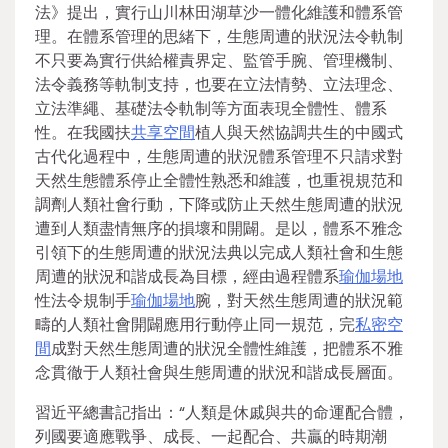
法》提出，實行山川林田湖草沙一體化維護和體系管
理。在體系管理的思緒下，生態周遭的狀況法令軌制
不只要為實行供給權責界定、監管手腕、管理機制、
法令義務等軌制支持，也要在立法情勢、立法理念、
立法準繩、基礎法令軌制等方面表現全體性、體系
性。在我國扶
共享空間
植人與天然協調共生的中國式
古代化過程中，生態周遭的狀況體系管理不只請求對
天然生態體系停止全體性熟悉和維護，也重視規范和
調劑人類社會行動，下降或防止天然生態周遭的狀況
遭到人類盡情無序的損壞和開闢。是以，體系不雅念
引領下的生態周遭的狀況法典以完成人類社會和生態
周遭的狀況和諧成長為目標，經由過程體系
瑜伽場地
性法令規制手
瑜伽場地
腕，對天然生態周遭的狀況範
疇的人類社會開闢應用行動停止同一規范，完
私密空
間
成對天然生態周遭的狀況全體性維護，把體系不雅
念貫徹于人類社會與生態周遭的狀況和諧成長層面。
習近平總書記指出：“人類是休戚與共的命運配合體，
列國要適應戰爭、成長、一起配合、共贏的時期潮