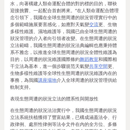
水，向著構建人類命運配合體的對的標的目的，聯袂
迎接挑釁、一起配合首創將來。”在人類命運配合體理
念引領下，我國在全球生態周遭的狀況管理實行中的
多個範疇施展要害感化，如應對天氣變
交流
更、生物
多樣性維護、濕地維護等，我國已由全球生態周遭的
狀況管理的介入者向引領者改變。在生態周遭的狀況
立法範疇，我國生態周遭的狀況法典編輯也應秉持體
系不雅念，以推進全球生態周遭的狀況全體性維護為
目的，以周遭的狀況維護國際條約
舞蹈教室
和國際相
干立法為基本，進一個步驟規范天氣變
共享空間
更、
生物多樣性維護等全球性生態周遭的狀況維護內在的
事務，為我國
講座場地
介入全球周遭的狀況管理供給
軌制支持。
表現生態周遭的狀況立法的體系性與開放性
在生態周遭的狀況法治實行中，我國生態周遭的狀況
立法系統扶植獲得了豐富結果，已構成涵蓋法令、行
政律例、處所性律例等法令文件在內的全方位、多條