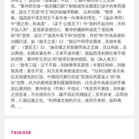
而有之？”賈誼在《過秦論》中說：“仁義不施而攻守之勢異
也。”董仲舒則進一個步驟凸顯了豺狼成性在國度計謀中的東西價
值，提出了完成“外王”的詳細倫理戰略。 以和治國。“戰爭、和
氣、協調是中漢文明五千多年來一向傳承的理念。”《論語·學而》
中“禮之用，和為貴”，《孟子·公孫丑下》中“地利不如天時，天時
不如人和”，是儒家基礎信心。董仲舒繼續和成長了儒祖傳
統“和”思惟，提出了“德莫年夜于和”的思惟，并把“和”作為基礎的
治國計謀。如《循天之道》曰，“能以中和理全國者，其德年夜
盛”；《楚莊王》曰，“緣全國之所新樂而為之文曲，且以和政，且
以興德。全國未遍合和，王者不虛作樂”。面臨西漢初期社會不穩
的局勢，董仲舒主意以“和”維系社會的穩固。如《為人者天》
曰：“政有三端：父子不親，則致教學其愛慈；年夜臣和睦，則敬
順其禮；蒼生不安，則力其孝弟會議室出租。”“以和治國”表示為
以文德優先的計謀。中國現代實行的是“宣德化而柔遠人”的“德
化”交際，武力的應用是遭到嚴厲限制的，往往是作為最后的手腕
加以應用的。董仲舒在《竹林》中指出：“考意而不雅指，則年齡
之所惡者，不任德而任力，驅平易近而殘賊之；其所好者，設而勿
用，仁義以服之也。”利用修文德的方法，使四方來朝，協和萬
邦。…
TRIGGER