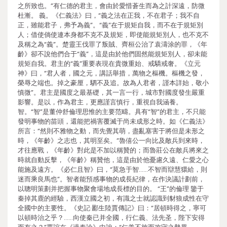
之所致也。”有仁德的君主，會由於愛惜蒼生而為之計深遠，防微
杜漸。 義。《仁義法》曰，“義之法在正我，不在君子；我不自
正，雖能君子，弗予為義”。“義”在于規矩自我，而不在于規矩別
人；借使倘使連本身都不克不及規矩，即使能規矩別人，也不克不
及稱之為“義”。楚靈王伐罪了叛賊、齊桓公治了袁濤涂的罪，《年
齡》卻不說他們合于“義”，這是由於他們固然能規矩別人，卻未能
規矩自我。君主的“義”重要表現在貴微重始、戒驕戒奢。《立元
神》曰，“君人者，國之元，講話舉措，萬物之樞機。樞機之發，
榮辱之端也。掉之豪厘，駟不及追。故為人君者，謹本詳始，敬小
慎微”。君主是國度之最基礎，其一言一行，城市對國度發生嚴重
影響。是以，作為君主，更應謹言慎行，重視自我涵養。
智。“智”是董仲舒倫理思惟的主要范疇。具有“智”的君主，不只能
發明事物的苗頭，還能把禍害覆滅于尚未成形之時。如《仁義法》
所言：“然則不雅物之動，而先覺其萌，盡亂塞害于將但是未形之
時，《年齡》之志也，其明至矣。”魯僖公一向比及敵兵到來時，
才往應戰，《年齡》對此是不加以稱贊的；而魯莊公在敵兵將來之
時就自動反擊，《年齡》稱贊他，這是由於他憂慮久遠、仁愛之心
能施及遠方。《必仁且智》曰，“莫急于智……不智而辯慧獧給，則
迷而乘良馬也”。智者能預感事物的成長紀律，在作決議計劃前，
以聰明策劃并把握事物聚會場地成長標的目的。 “王”的倫理 鑒于
秦掉其鹿的經驗，西漢立國之初，有識之士就認識到豺狼成性在守
全國中的主要性。《史記·酈生陸賈傳記》曰：“居頓時得之，寧可
以頓時治之乎？……向使秦已并全國，行仁義、法先圣，陛下安得