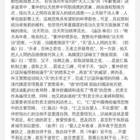
動也能感應上天。 在答漢武帝策問的“天人三策”與《年齡繁露》諸
多篇章中，董仲舒以天然界中同類感應的景象，經由過程類推方
式，指出天人之間存在著深入的彼此感應——上天能干涉人事，人
事也能影響上天。這種思惟具有濃郁的科學顏色，可是，其在限制
統治者無窮的權利、包管現代華夏國度的長治久安等方面施展了積
極的感化。 法天而治。法天而治積厚流光。《論語·泰伯》曰：“唯
天為年夜，唯堯則之。”董仲舒體系化、實際化中國傳統“法天而
治”思惟。一方面，治國應溯源于“天”，“天”是人人間的主宰。《郊
義》曰，“天者，百神之君也，王者之所最尊也”。另一方面，他又
把人人間的品德價值付與上天，為國度計謀確立了價值淵源。《基
義》曰：“君臣、父子、佳耦之義，皆取諸陰陽之道。……是故仁義
軌制之數，盡取之天……霸道之三綱，可求于天。”如許，董仲舒把
計謀與倫理都統攝于“天”的體系之中，再造“天”的威望，將內圣、
外王實際從頭歸入“天”的主宰之下，完成了計謀與倫理的同構，為
漢代國度管理奠基了實際基本。 “德”的范疇 面臨封國諸侯兵變、
禮法凌亂的社會局勢，董仲舒繼續和成長了“尊君”的思惟，把君主
作為倫理主體。同時，他又經由過程“天”對君主停止束縛和限制。
這重要表現在對君主德性的請求上。 仁。“仁”是中國傳統倫理思惟
中的主要范疇。《仁義法》中說，“仁之法在愛人，不在愛我”，董
仲舒指出仁的法例不是愛護自我、而是愛惜別人，詳細來說就是愛
平易近。有仁德的君主，會愛惜蒼生、恩及四方，甚至對于鳥獸蟲
豸城市加以愛惜。《俞序》曰：“愛人之年夜者，莫年夜于思患而
豫防之，故蔡自得于吳，魯自得于齊，而《年齡》皆不告……不愛
平易近之漸，甚至于逝世亡，故言楚靈王、晉厲公生弒于位，不仁