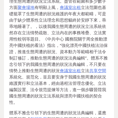
理生態周遭的狀況立法系統。盡管在範圍和多少數字
方面
聚會場地
有明顯上風，
會議室出租
立法范圍也基
礎籠罩了生態周遭的狀況維護的年夜大都範疇，可是
由于缺少體系性立法理念和思想貓終於安靜下來，乖
乖地睡著了。，以後我國生態周遭的狀況立法系統依
然存在立法情勢疏散、立法內在的事務堆疊、立法實
用性較弱等題目。《中共中心 國務院關于周全推動漂
亮中國扶植的看法》指出，“強化漂亮中國扶植法治保
證，推進生態周遭的狀況、資本動力等範疇相干法令
制訂修訂，推動生態周遭的狀況法典編輯”。體系不雅
念引領下的我國生態周遭的狀況法典編輯，不只要在
情勢上推動生態周遭的狀況
會議室出租
立法
共享空間
系統化、規范化，並且要安身于我國生態周遭的狀況
維護實行和立法基本，經由過程法管理念優化、立法
編製設置、法令規范提煉等方法，進一個步驟晉陞我
國生態周遭的狀況立法系統與漂亮中國扶植的契合
性。
體系不雅念引領下的生態周遭的狀況法典編輯，還應