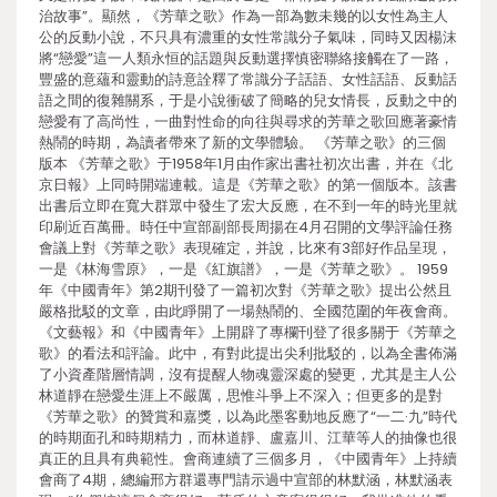
治故事”。顯然，《芳華之歌》作為一部為數未幾的以女性為主人
公的反動小說，不只具有濃重的女性常識分子氣味，同時又因楊沫
將“戀愛”這一人類永恒的話題與反動選擇慎密聯絡接觸在了一路，
豐盛的意蘊和靈動的詩意詮釋了常識分子話語、女性話語、反動話
語之間的復雜關系，于是小說衝破了簡略的兒女情長，反動之中的
戀愛有了高尚性，一曲對性命的向往與尋求的芳華之歌回應著豪情
熱鬧的時期，為讀者帶來了新的文學體驗。 《芳華之歌》的三個
版本 《芳華之歌》于1958年1月由作家出書社初次出書，并在《北
京日報》上同時開端連載。這是《芳華之歌》的第一個版本。該書
出書后立即在寬大群眾中發生了宏大反應，在不到一年的時光里就
印刷近百萬冊。時任中宣部副部長周揚在4月召開的文學評論任務
會議上對《芳華之歌》表現確定，并說，比來有3部好作品呈現，
一是《林海雪原》，一是《紅旗譜》，一是《芳華之歌》。 1959
年《中國青年》第2期刊發了一篇初次對《芳華之歌》提出公然且
嚴格批駁的文章，由此睜開了一場熱鬧的、全國范圍的年夜會商。
《文藝報》和《中國青年》上開辟了專欄刊登了很多關于《芳華之
歌》的看法和評論。此中，有對此提出尖利批駁的，以為全書佈滿
了小資產階層情調，沒有提醒人物魂靈深處的變更，尤其是主人公
林道靜在戀愛生涯上不嚴厲，思惟斗爭上不深入；但更多的是對
《芳華之歌》的贊賞和嘉獎，以為此墨客動地反應了“一二·九”時代
的時期面孔和時期精力，而林道靜、盧嘉川、江華等人的抽像也很
真正的且具有典範性。會商連續了三個多月，《中國青年》上持續
會商了4期，總編邢方群還專門請示過中宣部的林默涵，林默涵表