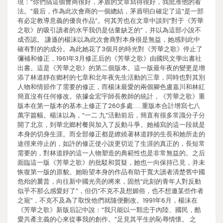
現：“你們搞這個會商很好，茅盾的文章寫得很好，我批准他的看
法。”最后，作為此次會商的一個總結，茅盾明白確定了這“是一部
有必定教導意義的優良作品”。何其芳也在文章中談到“對于《芳華
之歌》的吸引讀者的水平我仍是估量缺乏的”，并以為這部小說不
成否認。 謙遜的楊沫以為此次會商對本身很是無益，她感到此中
確有對的的成分。為此她花了3個月的時光對《芳華之歌》停止了
彌補和修正，1961年3月修正后的《芳華之歌》由國民文學出書社
出書。這是《芳華之歌》的第二個版本。這一版最年夜的變更是增
添了林道靜在鄉村的七章和北年夜先生活動的三章，同時也對其別
人物和情節作了需要的修正，而楊沫最愛的兩個腳色盧嘉川和林紅
簡直沒有任何修改。依據金宏宇師長教師的統計，《芳華之歌》重
版本在第一版本的基本上修正了260多處……重版本合計增寫七八
萬字篇幅。楊沫以為，“一二·九”活動前后，簡直有很多常識分子分
開了北京，到華北鄉村餐與加入了反動斗爭。她補寫的這一段就是
本身的切身生涯。而全部修正都是繚繞著林道靜的生長和她所走的
途徑來停止的，如許的修正使小說更切近了生涯的真正的，長短常
需要的，對林道靜的這一人物塑造的典範性也是非常無益的。之后
面臨這一版《芳華之歌》的批駁和質疑，她也一向保持己見，并未
恢復第一版的原貌。她盼望本身的作品有助于寬大讀者清楚舊中國
危殆的曩昔，向往新中國光亮的將來，固然“此刻的青年人對反動
似乎不那么感愛好了”，但仍“不克不及想媚俗，也不想邀某些作者
之寵”，不克不及為了取悅他們就隨便刪改。1991年6月，楊沫在
《芳華之歌》新版后記中說：“我只能以一顆忠于內陸、國民，酷
愛共產主義的心來從事我的創作。”足見其平生的恥辱情懷。 之