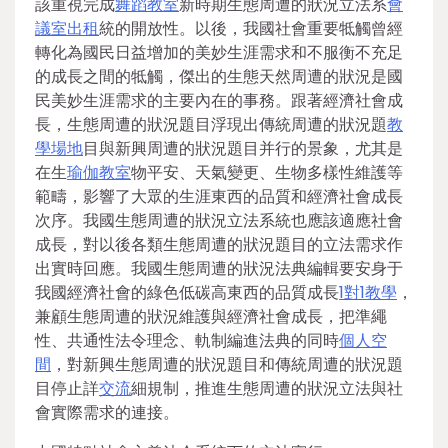
該重視完成
舞蹈教室
新時期生態周遭的狀況立法系
會
議室出租
統的開放性。以後，我國社會重要牴觸曾經
轉化為國民日益增加的美妙生涯需求和不服衡不充足
的成長之間的牴觸，傑出的生態天然周遭的狀況是國
民美妙生涯需求的主要內在的事務。跟著經濟社會成
長，生態周遭的狀況題目浮現出傳統周遭的狀況題
教
學場地
目與新興周遭的狀況題目并行的景象，尤其是
在生
瑜伽教室
物平安、天氣變更、生物多樣性維護等
範疇，影響了大眾的生涯東西的品質和經濟社會成長
次序。我國生態周遭的狀況立法系統也應該適應社會
成長，對以後各類生態周遭的狀況題目的立法需求作
出實時回應。我國生態周遭的狀況法典編輯要安身于
我國經濟社會的綠色低碳高東西的品質成長
1對1教學
，
兼顧生態周遭的狀況維護與經濟社會成長，把準繩
性、共通性法令理念、軌制編進法典的同時
個人空
間
，對新興生態周遭的狀況題目和傳統周遭的狀況題
目停止詳
交流
細規制，推進生態周遭的狀況立法與社
會實際需求的連接。