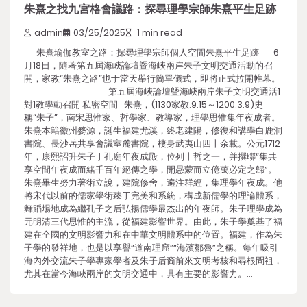
朱熹之找九宮格會議路：探尋理學宗師朱熹平生足跡
admin
03/25/2025
1 min read
朱熹瑜伽教室之路：探尋理學宗師個人空間朱熹平生足跡 6
月18日，隨著第五屆海峽論壇曁海峽兩岸朱子文明交通活動的召
開，家教“朱熹之路”也于當天舉行簡單儀式，即將正式拉開帷幕。
第五屆海峽論壇曁海峽兩岸朱子文明交通活1
對1教學動召開 私密空間 朱熹，(1130家教.9.15～1200.3.9)史
稱“朱子”，南宋思惟家、哲學家、教導家，理學思惟集年夜成者。
朱熹本籍徽州婺源，誕生福建尤溪，終老建陽，修復和講學白鹿洞
書院、長沙岳共享會議室麓書院，棲身武夷山四十余載。公元1712
年，康熙詔升朱子于孔廟年夜成殿，位列十哲之一，并撰聯“集共
享空間年夜成而緒千百年絕傳之學，開愚蒙而立億萬必定之歸”。
朱熹畢生努力著術立說，建院修舍，遍注群經，集理學年夜成。他
將宋代以前的儒家學術臻于完美和系統，構成新儒學的理論體系，
舞蹈場地成為繼孔子之后弘揚儒學最杰出的年夜師。朱子理學成為
元明清三代思惟的主流，從福建影響世界。由此，朱子學奠基了福
建在全國的文明影響力和在中華文明體系中的位置。福建，作為朱
子學的發祥地，也是以享譽“道南理窟”“海濱鄒魯”之稱。每年吸引
海內外交流朱子學專家學者及朱子后裔前來文明考核和尋根問祖，
尤其在當今海峽兩岸的文明交通中，具有主要的影響力。…