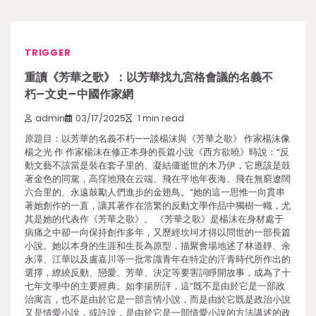
TRIGGER
重讀《芳華之歌》：以芳華找九宮格會議的名義不
朽–文史–中國作家網
admin
03/17/2025
1 min read
原題目：以芳華的名義不朽——談楊沫與《芳華之歌》 作家楊沫像
楊之光 作 作家楊沫在修正本身的長篇小說《西方欲曉》時說：“反
動文藝不該當是裝在套子里的、凝結僵逝世的木乃伊，它應該是鼓
著金色的同黨，高窪地飛在云端、飛在平地年夜海、飛在無窮遼闊
六合里的、永遠鼓勵人們進步的金翅鳥。”她的這一思惟一向貫串
著她創作的一直，讓其著作在浩繁的反動文學作品中獨樹一幟，尤
其是她的代表作《芳華之歌》。 《芳華之歌》是楊沫在身材處于
病痛之中卻一向保持創作多年，又歷經坎坷才得以問世的一部長篇
小說。她以本身的生涯和生長為原型，描聚會場地述了林道靜、余
永澤、江華以及盧嘉川等一批常識青年在特定的汗青時代所作出的
選擇，繚繞反動、戀愛、芳華、決定等要害詞睜開故事，成為了十
七年文學中的主要經典。如李揚所評，這“既不是由於它是一部政
治寓言，也不是由於它是一部言情小說，而是由於它既是政治小說
又是情愛小說，或許說，是由於它是一部情愛小說的方法講述的政