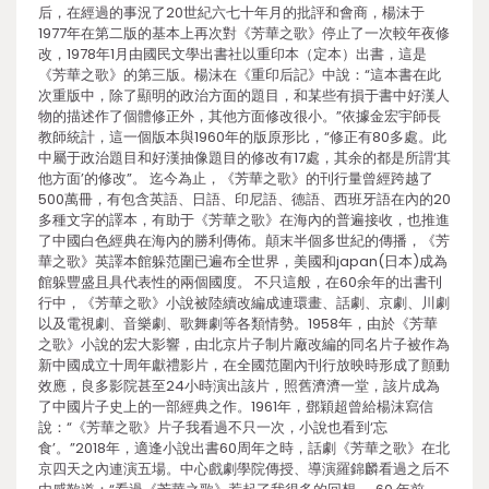
后，在經過的事況了20世紀六七十年月的批評和會商，楊沫于
1977年在第二版的基本上再次對《芳華之歌》停止了一次較年夜修
改，1978年1月由國民文學出書社以重印本（定本）出書，這是
《芳華之歌》的第三版。楊沫在《重印后記》中說：“這本書在此
次重版中，除了顯明的政治方面的題目，和某些有損于書中好漢人
物的描述作了個體修正外，其他方面修改很小。”依據金宏宇師長
教師統計，這一個版本與1960年的版原形比，“修正有80多處。此
中屬于政治題目和好漢抽像題目的修改有17處，其余的都是所謂‘其
他方面’的修改”。 迄今為止，《芳華之歌》的刊行量曾經跨越了
500萬冊，有包含英語、日語、印尼語、德語、西班牙語在內的20
多種文字的譯本，有助于《芳華之歌》在海內的普遍接收，也推進
了中國白色經典在海內的勝利傳佈。顛末半個多世紀的傳播，《芳
華之歌》英譯本館躲范圍已遍布全世界，美國和japan(日本)成為
館躲豐盛且具代表性的兩個國度。 不只這般，在60余年的出書刊
行中，《芳華之歌》小說被陸續改編成連環畫、話劇、京劇、川劇
以及電視劇、音樂劇、歌舞劇等各類情勢。1958年，由於《芳華
之歌》小說的宏大影響，由北京片子制片廠改編的同名片子被作為
新中國成立十周年獻禮影片，在全國范圍內刊行放映時形成了顫動
效應，良多影院甚至24小時演出該片，照舊濟濟一堂，該片成為
了中國片子史上的一部經典之作。1961年，鄧穎超曾給楊沫寫信
說：“《芳華之歌》片子我看過不只一次，小說也看到‘忘
食’。”2018年，適逢小說出書60周年之時，話劇《芳華之歌》在北
京四天之內連演五場。中心戲劇學院傳授、導演羅錦麟看過之后不