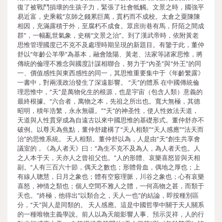
復了被戰鬥損壞的生孩子力，緊張了社會牴觸。文景之時，國強平
易近富，史乘載“京師之錢累巨萬，貫朽而不成校。太倉之粟陳陳
相因，充滿露積于外，至腐朽不成食。眾庶街巷有馬，阡陌之間成
群”，一幅亂世氣象，史稱“文景之治”。到了漢武帝時，依附黃老
思惟管理國度已不克不及處理時期呈現的新題目。有鑒于此，董仲
舒以“年齡公羊學”為基本，融會陰陽、黃老、法家等諸家思惟，將
傳統的倫理不雅念與國度計謀相聯合，努力于“內圣”與“外王”的同
一、價值感性與東西感性的同一，其思惟重要集中于《年齡繁露》
一書中，對兩漢政治發生了深遠影響。 “天”的體系 在中國傳統倫
理思惟中，“天”是萬物化生的根源，也是宇宙（包含人類）意義的
最終根據。“六合者，萬物之本，先祖之所出也。寬大無極，其德
昭明，積年浩繁，永永無疆。”“天”的神圣性，使人性效法天道，
天道與人性貫穿成為自遠古以來中國思惟的基礎形式。董仲舒亦不
破例。以尊天為焦點，董仲舒建構了“天人相類”“天人感應”“法天而
治”的思惟系統。 天人相類。董仲舒以為，人是由“天”創生共享會
議室的，《為人者天》曰：“為生不克不及為人，為人者天也。人
之人本于天，天亦人之曾祖父也。”人的形體、哀樂喜怒皆與天相
副。“人有三百六十節，偶天之數也；形體骨血，偶地之厚也；上
有線人聰慧，日月之象也；體有空竅理脈，川谷之象也；心有哀樂
喜怒，神情之類也；個人空間不雅人之體，一何高物之甚，而類于
天也。”終極，他得出“以類合之，天人一也”的結論，即按種別區
分，“天”與人是同類的。 天人感應。這是中國哲學中關于天人關系
的一種唯物主義學說。前人以為天能影響人事、預示災祥，人的行