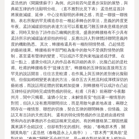
孟浩然的《閑園懷蘇子》為例。此詩前四句是逐步深刻的展墊，與
典範五律的作法顯明分歧。（直不雅對比見下表） 孟浩然這首詩
將展敘減緩、延伸，中心沒有顯明的承轉之感，而是一聯接一聯推
動。表右所擬的罕見構造存在一種起承轉合的章法，意義的跨度更
年夜。孟詩減緩節拍的表達方法可以看尷尬刁難五律表意構造的摸
索，同時又契合了詩作自己幽獨的意境。盛唐的蜂腰格有不少具有
孟詩所示的減緩論述節拍的特征，反應出詩人對律體詩聯間意義跨
度的機動熟悉。 其次，蜂腰格還具有一種削弱情勢感、凸起情思
的藝術後果。蜂腰格前半部門較為集中的散句不受偶對情勢的限
制，甚至還有聲律的變更，可以或許不受拘束地論述或抒懷。 在
這一點上，盛唐分歧詩人的作品各有詳細的表示，比擬凸起的是杜
甫。杜甫的蜂腰格長于“提煉古意”。蜂腰格的五律假如直接用五古
罕見的說話開首，往往古意較濃，在作風上與五律的差別會比擬顯
明。但假如稍稍變更表達的方法，保存五古天然流利或渾樸深切的
藝術感，而說話用近體的習氣稍加提煉，則蜂腰格可以或許在凸起
五律特征的同時完成情勢感的弱化。杜甫《月夜》前兩聯“今夜鄜
州月，閨中只獨看。遠憐小兒女，未解憶長安”包括著一種情形的
對照，但詩人沒有應用聯間排比，而是用散句參差地表達，兩聯之
間存在一種情形、聯想的切換，契合五律的聯間轉換，但情義、說
話又有古詩的天然流利。 還有的弱化情勢感的作法是經由過程情
勢和內在的事務的不合錯誤稱來完成的。有的蜂腰格第二聯固然嚴
厲來講不合錯誤仗，但卻有對仗的感到。例如，“春晚群木秀，關
關黃鳥歌”（孟浩然《春晚題永上人南亭》），“群木秀”“黃鳥歌”是
對仗的，“春晚”“關關”不合錯誤仗，是一種在對仗的基本上稍加分