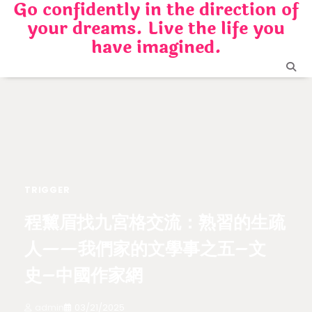
Go confidently in the direction of
Skip
your dreams. Live the life you
to
content
have imagined.
TRIGGER
程黧眉找九宮格交流：熟習的生疏
人——我們家的文學事之五–文
史–中國作家網
admin
03/21/2025