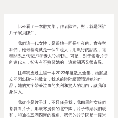
比來看了一本散文集，作者陳沖。對，就是阿誰
片子演員陳沖。
我們這一代女性，是跟她一同長年夜的。實在對
我們，她最基礎就是一個生疏人，用風行的話說，這
種關系是“明星”和“素人”的關系。可是，對于愛看片子
的這代人，卻沒有不熟習她的，這種關系又很奇異。
往年我應邀主編一本2023年度散文全集，頭腦里
立即閃出陳沖的散文，我以前陸陸續續讀過她的作
品，她的文字帶著泣血的尖利和驚人的坦白，讓我印
象深入。
我從小是片子迷，不只僅是我，我四周的女孩們
都愛看片子。那嚴寒漫長的北中國，片子帶給我們暖
和，和通往五湖四海的視角。我們的片子院是一幢米