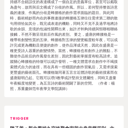
持續不合錯誤仗的表達構成了一個自足的意義單位，甚至可以截取
為盡句，故而與后文構成了分歧的作風。所以，若何堅持整首詩意
義的連接、作風的分歧是蜂腰格的創作需求面臨的題目。與此同
時，藝術精妙而內在的事務連接的蜂腰格五律往往需求第二聯的散
句用得恰如其分，既完成表達的機動，同時又不克不及過早地將詩
歌的余韻、意境的包涵性開釋出來，如許才幹夠持續與頸聯相聯絡
接觸，不然不難呈現前后作風的差別。 要之，盛唐的蜂腰格是一
種帶有創變性質的五律。蜂腰格對五律的變更幅度較年夜，可以或
許完成更為機動且便捷的創作，使作品渾成天然，因此在盛唐是一
種更受詩人器重的創變情勢。當然，蜂腰格也有創作上的難點，不
難使作品前后的作風發生差別，因此對藝術掌握度有較高請求。追
蹤關心蜂腰格的特徵可以或許發明，一種文體需求在創作中不竭摸
索體式自力的途徑，而在具有一些穩固的創作習氣后，又需求摸索
更豐盛的藝術面孔。蜂腰格隨同著五言古近體詩歌的藝術摸索而在
盛唐顯明凸起。它既可以1對1教學或許堅持文體屬性，同時又盡量
年夜幅度地變更，為五言詩的藝術開闢了新的空間。 （作者：楊
照，系重慶師范年夜學文學院講師）
TRIGGER