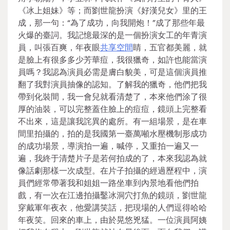
《冰上姐妹》等；而劉世龍扮演《好漢兒女》里的王
成，那一句：“為了成功，向我開炮！”成了那些年最
火爆的臺詞。我記憶最深的是一個扮演女工的年青演
員，叫張百爽，年夜眼
共享空間
睛，五官都美麗，就
是臉上有很多多少芳華痘，我很獵奇，如許也能當演
員嗎？我認為演員必需是膚白貌美，可是這個演員推
翻了我對演員抽像的認知。了解我的獵奇，他們把我
帶到化裝間，我一會兒就看清楚了，本來他們涂了很
厚的油裝，可以完整蓋住臉上的痘痘，鏡頭上完整看
不出來，這是讓我詫異的處所。有一組場景，是在車
間里拍攝的，拍的是我國第一臺萬噸水壓機制形成功
的成功場景，導演拍一遍，喊停，又重拍一遍又一
遍，我終于清楚片子是若何拍成的了，本來我認為就
像話劇那樣一次成型。在片子拍攝的經過歷程中，演
員們經常帶著我和姐姐一路坐車到內景地看他們拍
戲，有一次在江邊拍攝鑿冰洞穴打魚的鏡頭，劉世龍
穿戴軍年夜衣，他愛講笑話，把現場的人們逗得哈哈
年夜笑。回來的車上，由於晃悠兇猛。一位演員阿姨