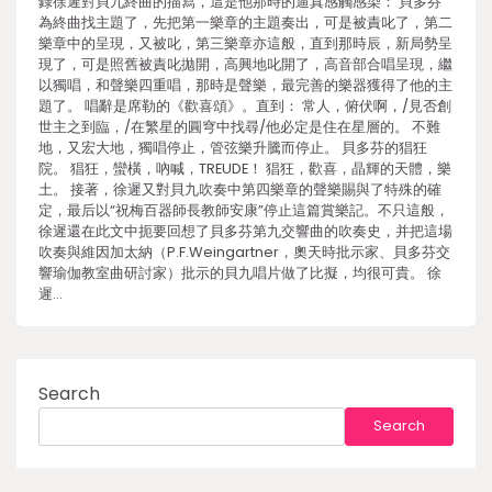
錄徐遲對貝九終曲的描寫，這是他那時的逼真感觸感染： 貝多芬
為終曲找主題了，先把第一樂章的主題奏出，可是被責叱了，第二
樂章中的呈現，又被叱，第三樂章亦這般，直到那時辰，新局勢呈
現了，可是照舊被責叱拋開，高興地叱開了，高音部合唱呈現，繼
以獨唱，和聲樂四重唱，那時是聲樂，最完善的樂器獲得了他的主
題了。 唱辭是席勒的《歡喜頌》。直到： 常人，俯伏啊，/見否創
世主之到臨，/在繁星的圓穹中找尋/他必定是住在星層的。 不難
地，又宏大地，獨唱停止，管弦樂升騰而停止。 貝多芬的猖狂
院。 猖狂，蠻橫，吶喊，TREUDE！ 猖狂，歡喜，晶輝的天體，樂
土。 接著，徐遲又對貝九吹奏中第四樂章的聲樂賜與了特殊的確
定，最后以“祝梅百器師長教師安康”停止這篇賞樂記。不只這般，
徐遲還在此文中扼要回想了貝多芬第九交響曲的吹奏史，并把這場
吹奏與維因加太納（P.F.Weingartner，奧天時批示家、貝多芬交
響瑜伽教室曲研討家）批示的貝九唱片做了比擬，均很可貴。 徐
遲…
Search
Search