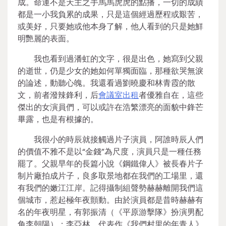
成。命運不是天主之手馬馬虎虎的點播，一切的成績
都是一小我負累的成果，只是這個經過歷程或艱苦，
或美好，只要她或他本身了解，他人看到的只是她鮮
明艷麗的表面。
我也看到過潘虹的文字，很是出色，她寫到父親
的逝世，仍是少女的她如何單獨面臨，那種欲哭無淚
的論述，動聽心魄。我還看過劉曉慶和林青霞的散
文，前者潑辣鋒利，后
會議室出租
者優雅自在，這些
傑出的女演員們，可以或許在浩繁漂亮的面貌中鋒芒
畢露，也是有根據的。
我很小的時辰就接觸過片子演員，阿誰時辰人們
的價值不雅不是以“金錢”為尺度，演員只是一種任務
罷了。父親早年的長篇小說《鋼鐵偉人》被長春片子
制片廠拍成片子，良多取景地都在我們的工場里，還
有我們的嫩江江岸。記得攝制組聲勢赫赫離開我們這
個城市，惹起極年夜顫動。由於演員都是昔時赫赫有
名的年夜明星，有郭振清（《平原游擊隊》扮演男配
角李朝陽）；李亞林，代表作《我們村里的年青人》