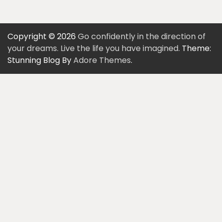
Copyright © 2026
Go confidently in the direction of
your dreams. Live the life you have imagined.
Theme:
Stunning Blog By
Adore Themes
.