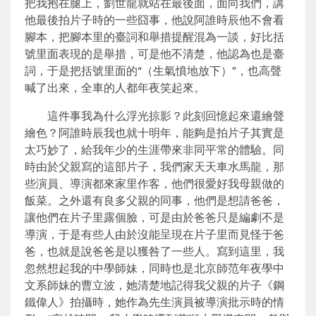
把我抱在腿上，劉世龍就站在最後面，面向我們，講
他最後拍片子時的一些囧事，他說阿誰時辰他不會看
腳本，把腳本里的臺詞和舉措提醒混為一談，好比括
號里面表現的是舉措，可是他不清楚，他認為也是臺
詞，于是把括號里面的“（生氣憤地放下）”，也高聲
喊了出來，全車的人都年夜笑起來。
這件事我為什么浮光掠影？此刻回憶起來還繪聲
繪色？阿誰時辰我也就十明年，能夠是拍片子其實是
太巧妙了，給我年少的生涯帶來非同平常的體驗。同
時由於父親寫的這部片子，我們家天天車水馬龍，那
些演員、導演都來家里作客，他們很愛好我母親做的
飯菜。之外還有良多父親的同事，他們是想請爸爸，
讓他們在片子里露個臉，可是由於爸爸只是編劇不是
導演，于是有些人由於沒能呈現在片子里而見怪于爸
爸，也就是說爸爸是以獲咎了一些人。寫到這里，我
忽然想起我的中學師妹，同時也是北京師范年夜學中
文系師妹的曹立波，她清楚地記得我父親的片子《鋼
鐵偉人》拍攝時，她作為先生演員被導演批示時的情