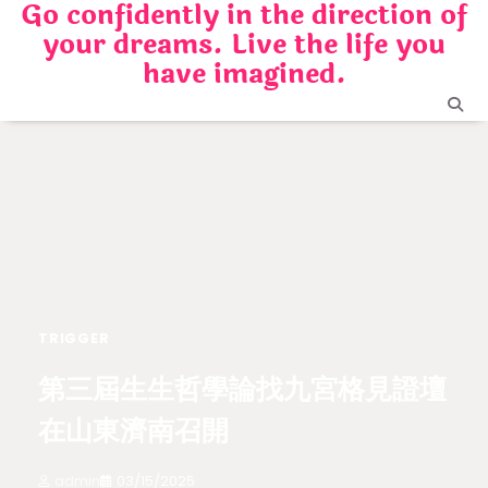
Go confidently in the direction of
Skip
your dreams. Live the life you
to
content
have imagined.
TRIGGER
第三屆生生哲學論找九宮格見證壇
在山東濟南召開
admin
03/15/2025