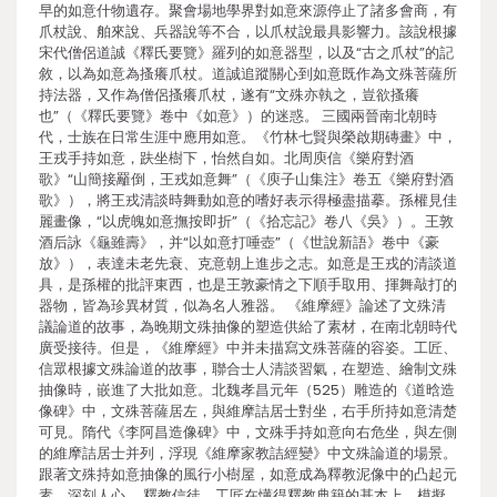
早的如意什物遺存。聚會場地學界對如意來源停止了諸多會商，有
爪杖說、舶來說、兵器說等不合，以爪杖說最具影響力。該說根據
宋代僧侶道誠《釋氏要覽》羅列的如意器型，以及“古之爪杖”的記
敘，以為如意為搔癢爪杖。道誠追蹤關心到如意既作為文殊菩薩所
持法器，又作為僧侶搔癢爪杖，遂有“文殊亦執之，豈欲搔癢
也”（《釋氏要覽》卷中《如意》）的迷惑。 三國兩晉南北朝時
代，士族在日常生涯中應用如意。《竹林七賢與榮啟期磚畫》中，
王戎手持如意，趺坐樹下，怡然自如。北周庾信《樂府對酒
歌》“山簡接䍦倒，王戎如意舞”（《庾子山集注》卷五《樂府對酒
歌》），將王戎清談時舞動如意的嗜好表示得極盡描摹。孫權見佳
麗畫像，“以虎魄如意撫按即折”（《拾忘記》卷八《吳》）。王敦
酒后詠《龜雖壽》，并“以如意打唾壺”（《世說新語》卷中《豪
放》），表達未老先衰、克意朝上進步之志。如意是王戎的清談道
具，是孫權的批評東西，也是王敦豪情之下順手取用、揮舞敲打的
器物，皆為珍異材質，似為名人雅器。 《維摩經》論述了文殊清
議論道的故事，為晚期文殊抽像的塑造供給了素材，在南北朝時代
廣受接待。但是，《維摩經》中并未描寫文殊菩薩的容姿。工匠、
信眾根據文殊論道的故事，聯合士人清談習氣，在塑造、繪制文殊
抽像時，嵌進了大批如意。北魏孝昌元年（525）雕造的《道晗造
像碑》中，文殊菩薩居左，與維摩詰居士對坐，右手所持如意清楚
可見。隋代《李阿昌造像碑》中，文殊手持如意向右危坐，與左側
的維摩詰居士并列，浮現《維摩家教詰經變》中文殊論道的場景。
跟著文殊持如意抽像的風行小樹屋，如意成為釋教泥像中的凸起元
素，深刻人心。 釋教信徒、工匠在懂得釋教典籍的基本上，模擬