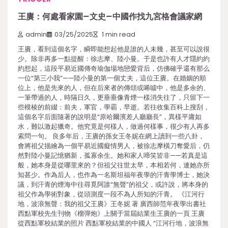
王賡：何處看家園–文史–中國作找九宮格會議家網
admin
03/25/2025
1 min read
王賡，看到這個名字，瞬即能想起他是誰的人未幾，甚至可以說很
少。除非再多一點提醒：徐志摩、陸小曼。于是也許有人才隱約約
約想起，這段平易近國傳奇瑜伽場地戀愛背后，仿佛確乎還有那么
一位“第三小我”——陸小曼的第一個丈夫，這位王賡。在婚姻的順
位上，他是先來的人，但在后來者的傳頌或唏噓中，他是多余的、
一筆帶過的人，時隔日久，更垂垂像青煙一樣消失往了，只留下一
些模棱的前綴：前夫，軍官，學霸，早逝。若往收集百科上搜刮，
這個名字后面隨著的說明是“原哈爾濱差人廳廳長”，異樣平庸如
水，難以激起獵奇。他究竟是何樣人，做過何樣事，很少有人再多
索問一句。 良多年后，王賡的孫女王冬妮在網上讀到一些八卦，
會將祖父描繪為一個平易近國癡情男人，被徐志摩橫刀奪愛后，仍
然對陸小曼記憶猶新，孤寡余生。她和家人啼笑皆非——若真是這
般，她本身是從哪里來的？但祖父往世太早，本相若何，連她亦所
知甚少。作為后人，也作為一名斯坦福年夜學的汗青學博士，她決
議，到汗青的煙海中往尋覓阿誰“無聲”的祖父，或許說，將本身的
祖父作為學術對象，從頭測度一段不為人所知的汗青。 《江河行
地，波浪無聲：我的祖父王賡》王冬妮 著 廣西師范年夜學出書社
西點軍校先生刊物《榴彈炮》上關于當屆結業生王賡的一頁 王賡
從西點軍校結業的照片 西點軍校結業的中國人 “江河行地，波浪無