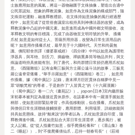
士族應用如意的風氣，將這一器物融匯于文殊抽像，塑造出合適中
公民眾認知、想象的釋教泥像。如意作為文殊泥像的構成部門，隨
文殊崇祀運動，融進釋教禮節。 在文殊持如意抽像的風行經過歷
程中，如意完成了從世俗會議室出租持具到神佛法器的改變，成為
釋教泥像中凸起的中國元素。如意進而成為中國外鄉文明接收、改
革釋教文明的奪目標識，完成了由器物至文明符號的升華。 搔癢
爪杖 如意是如何從士人、菩薩所用持器，改變為日常生涯用品的
呢？ 如意用作搔癢爪杖，最早見于十六國時代。天竺和尚曇無
讖、佛陀耶舍所譯《優婆塞戒經》《四分律》中均以如意為護理乾
淨器具，與耳铇、刮舌刀、摘齒物、禪鎮熏鼻筒等物品并列，與文
殊論道時持具效能有別。到了唐代，和尚群體日常頻仍應用爪杖如
意。《酉陽雜俎》記有金剛三躲與方士羅公遠斗法的故事，三躲見
羅公遠脊背瘙癢，“舉手示羅如意”（《酉陽雜俎》卷三），如意用
作搔癢。據《蜀中廣記》記錄，唐末禪月巨匠貫休自稱夢中見一
眾“胡貌梵相”的尊者，于是創作了“人皆異之”的《十六羅漢圖》
（《蜀中廣記》卷一〇六《畫苑記》）。japan(日本)宮內廳所躲
宋初摹本被判定為最接近貫休原作。在該摹本中有一羅漢手握如意
柄部，使如意頭部緊貼脊背，作高低移動狀，似在搔癢。爪杖如意
與僧侶日常生涯聯絡接觸慎密，應用群體、利用場景、詳細效能與
持具如意懸殊。故持“舶來說”的學者以為，爪杖如意源自印度，隨
釋教傳進中國。 爪杖如意貼合大眾日常生涯需求，逐步風行，被
文人記載。從“從人指畫竹如意，假手爬搔松養和”（《灊山集》卷
二《睡起》），到“不復爬癢倩仙爪，忍待一朝春筍長”（《莊靖