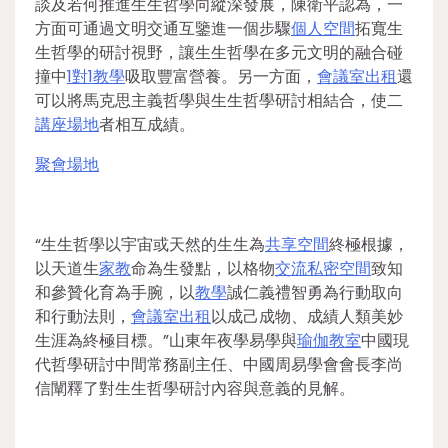
談及若何推進生生哲學向縱深發展，陳衛平認為，一
方面可通過文明交通互鑒進一個步驟
個人空間
拓寬生
生哲學的研討視野，讓生生哲學在多元文明的融合碰
撞中
1對1教學
吸取豐富營養。另一方面，
會議室出租
還
可以將馬克思主義哲學與生生哲學研討相結合，使二
講座場地
者相互成績。
聚會場地
“生生哲學以宇宙或天然的生生為
共享空間
終極根據，
以天道生
家教
命為生發點，以格物
交流
私密空間
致知
和參贊化育為手腕，以
教學
誠仁義禮智勇為行動取向
和行動法則，
會議室出租
以成己成物、成績人類美妙
生涯為終極目標。”山東年夜學易學與
瑜伽教室
中國現
代哲學研討中間常務副主任、中國周易學會會長李尚
信闡釋了對生生哲學研討內容與意義的見解。