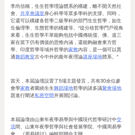
李尚信稱，生生哲學理論體系的構建，離不開天然社
會、
共享會議室
身心科學等眾多學科的支撐。同時，
它還可以構建各哲學二級學科的部門生生哲學，如生
生倫理學、生態哲學的構建等。“從分歧哲學門戶視角
來看，生生哲學不單能夠包括中國傳統儒、佛、道三
家在當下仍有價值的思惟內涵，還能夠融會東方哲
學、印度哲學等域外哲學的
家教
內容，是一個可以貫
通
舞蹈教室
古今中外的龐年夜理論
講座場地
體系。”
當天，本屆論壇設置了5場主題發言，共有30余位參
會學
家教
者圍繞生生
舞蹈場地
哲學的諸多議
聚會場地
題進行闡述
私密空間
并展開討論。
本屆論壇由山東年夜學易學與中國現代哲學研討中
交
流
間、山東年夜學哲學與社會發展學院、中國周易學
會、《周易研討》編輯部聯合主辦。