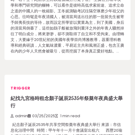
學和專門研究間的輾轉，可以看作是彼時高低求索前途、追求立命
之道的中國人的一枚縮影。王冬妮測驗考試往隔空琢磨少年祖父的
心思。往時髦是年夜清國人，被清當局送出往的那一批留先生被寄
予師夷長技的等待，故而設定所學皆以實業為主，到了美國，身后
的清當局倒臺了，這些如鷂子般被放飛到重洋之外的年青人驟然掉
往了明白成分，將來渺渺，卻不測取得了自立和不受拘束。由理轉
文，大要緣于20世紀初的美國年夜學崇尚博雅教導，器重理科教
導和經典研讀，人文氣味濃重，平易近主共和風潮正盛，包含王賡
在內的少年人天然會被吸引，從而挖掘了本身真正愛好地點。…
TRIGGER
紀找九宮格時租念顏子誕辰2535年祭奠年夜典盛大舉
行
admin
03/25/2025
1 min read
紀念顏子誕辰2535年共享空間祭奠年夜典盛大舉行 來源：市信
息化治理中間 時間：甲午年十一月十會議室出租六 西歷20瑜