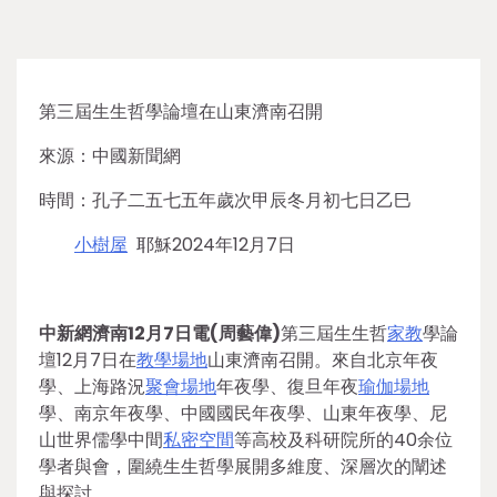
第三屆生生哲學論壇在山東濟南召開
來源：中國新聞網
時間：孔子二五七五年歲次甲辰冬月初七日乙巳
小樹屋
耶穌2024年12月7日
中新網濟南12月7日電(周藝偉)
第三屆生生哲
家教
學論
壇12月7日在
教學場地
山東濟南召開。來自北京年夜
學、上海路況
聚會場地
年夜學、復旦年夜
瑜伽場地
學、南京年夜學、中國國民年夜學、山東年夜學、尼
山世界儒學中間
私密空間
等高校及科研院所的40余位
學者與會，圍繞生生哲學展開多維度、深層次的闡述
與探討。