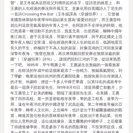
聲”，是王冬妮為這部祖父列傳所起的名字，從詩意的維度上，和
王賡的人生經過的事況與作風互文。意象化用自英國詩人丁尼生的
一首詩Crossing the Bar（王冬妮譯為《穿越恒界》），它曾被
美國普林斯頓年夜學1915屆結業生選為“最愛好的詩”，而王賡昔時
就位列這群意氣風發的年青人之中。在阿誰并不全球化的時期，他
已然過著一種活動不息的生活，負笈北美，出使西歐，輾轉中國年
夜江南北，逝于北非埃及，萍蹤行過半個地球，與平易近國史上浩
繁年夜人物訂交匪淺，卻在經過的事況人生的低谷后，低調地度完
長久的平生，終極回于不為人知的寂寂，好像流淌的江河回進深邃
深摯年夜海，“無聲也無浪，再次將我載回那安葬在無限深處的家
園”（《穿越恒界》詩句）。 讓我們回到江河的下游，從頭來熟悉
一下吧。 1895年，甲午戰勝之年，王賡誕生在無錫的一個看族家
世，在暗淡的年成中給這個家庭添了一份精力。無錫風氣開化，到
了學齡，晚輩送他往杭州的舊式書院唸書，他很快展示出伶俐過人
的才智。16歲時，便從一千多人中鋒芒畢露，以第13名的成就考中
最后一屆庚子賠款留先生。1911年8月10日，清當局覆亡前數月，少
年王賡登上了赴美的郵輪，開端了漫漫留先生涯。 在美國，王賡
換了四所高校。第一所是密歇根年夜學，學的是工程系，進學方一
周，遠在年夜洋此岸的中國迸發了武昌起義。第二年轉進哥倫比亞
年夜學，轉學人文社科。之后兩年，也許是出于對威爾遜總統的觀
賞，轉進其曾任校長的普林斯頓年夜學，從政治汗青系結業。但有
些出人意料的是，這位成就優良、溫文爾雅的中國粹子，之后廢棄
了持續進修學術，而是參加了有名的西點軍校，不投筆而從戎，成
為一名甲士，此后余生將以這個成分行走于世。 王賡在分歧年夜