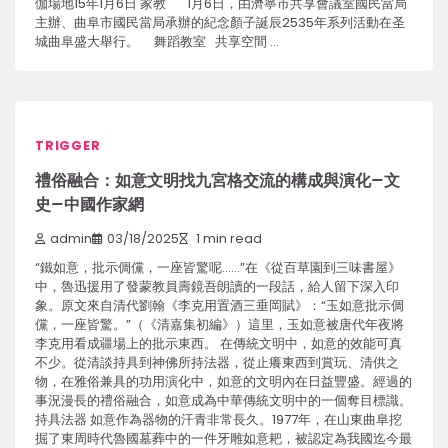
伽場地15年1月6日 家教 1月6日，由濟寧市共享會議室國民當局
主辦、曲阜市國民當局承辦的紀念顏子誕辰2535年系列活動在圣
城曲阜盛大舉行。 舞蹈教室 共享空間 …
TRIGGER
禮俗融合：如意文明找九宮格交流的構成與演化–文
史–中國作家網
admin
03/18/2025
1 min read
“鐵如意，批示倜儻，一座皆驚呢……”在《從百草園到三味書屋》
中，魯迅援用了發蒙教員壽鏡吾朗讀的一段話，給人留下深入印
象。原文來自清代劉翰《李克用置酒三垂岡賦》：“玉如意批示倜
儻，一座皆驚。”（《清嘉集初編》）這里，玉如意被唐代年夜將
李克用看成疆場上的批示東西。 在傳統文明中，如意的效能可真
不少。從清談持具到神佛所持法器，從止癢東西到賞玩、清供之
物，在雅俗兼具的功用演化中，如意的文明內在日益豐盛。經過的
事況漫長的禮俗融合，如意成為中華傳統文明中的一個奪目標識。
持具法器 如意作為器物的汗青非常長久。1977年，在山東曲阜挖
掘了東周時代魯國墓葬中的一件牙雕如意耙，被認定為我國迄今最