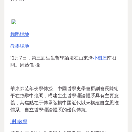
舞蹈場地
教學場地
12月7日，第三屆生生哲學論壇在山東濟
小樹屋
南召
開。周藝偉 攝
華東師范年夜學傳授、中國哲學史學會原副會長陳衛
平在致辭中強調，構建生生哲學理論體系具有主要意
義，其焦點在于傳承弘揚中國近代以來構建自立思惟
體系、自立哲學理論體系的優良傳統。
1對1教學