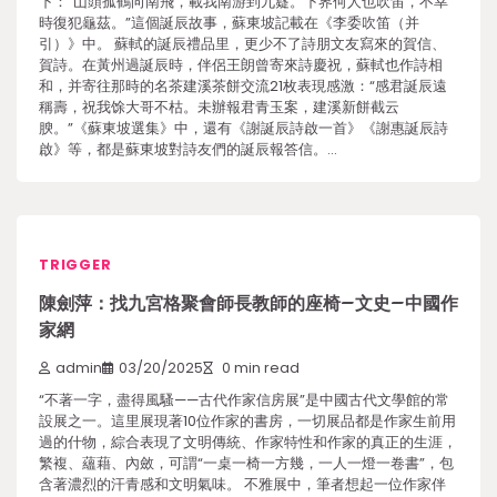
下：“山頭孤鶴向南飛，載我南游到九嶷。下界何人也吹笛，不幸
時復犯龜茲。”這個誕辰故事，蘇東坡記載在《李委吹笛（并
引）》中。 蘇軾的誕辰禮品里，更少不了詩朋文友寫來的賀信、
賀詩。在黃州過誕辰時，伴侶王朗曾寄來詩慶祝，蘇軾也作詩相
和，并寄往那時的名茶建溪茶餅交流21枚表現感激：“感君誕辰遠
稱壽，祝我馀大哥不枯。未辦報君青玉案，建溪新餅截云
腴。”《蘇東坡選集》中，還有《謝誕辰詩啟一首》《謝惠誕辰詩
啟》等，都是蘇東坡對詩友們的誕辰報答信。…
TRIGGER
陳劍萍：找九宮格聚會師長教師的座椅–文史–中國作
家網
admin
03/20/2025
0 min read
“不著一字，盡得風騷——古代作家信房展”是中國古代文學館的常
設展之一。這里展現著10位作家的書房，一切展品都是作家生前用
過的什物，綜合表現了文明傳統、作家特性和作家的真正的生涯，
繁複、蘊藉、內斂，可謂“一桌一椅一方幾，一人一燈一卷書”，包
含著濃烈的汗青感和文明氣味。 不雅展中，筆者想起一位作家伴