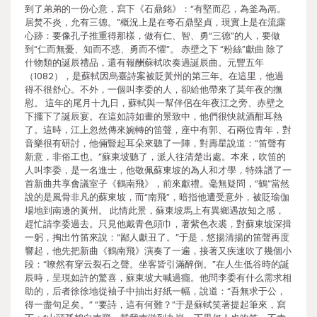
到了弟弟的一份心意，寫下《石鼎銘》：“有堅而忍，為釜為鬲。
居焚不炎，允有三德。”概況上是在夸石鼎堅貞，現實上是在流露
心跡：要像孔子推重得那樣，做有仁、智、勇“三德”的人，要做
到“仁而無憂、知而不惑、勇而不懼”。 赤壁之下 “粉絲”獻曲 除了
什物類的誕辰禮品，還有報酬蘇軾吹奏過誕辰曲。元豐五年
（1082），是蘇軾因烏臺詩案被貶黃州的第三年。在這里，他過
得不很舒心。不外，一個叫李委的人，卻給他帶來了莫年夜的撫
慰。 這年的尾月十九日，蘇軾與一幫伴侶在年夜江之旁、赤壁之
下擺下了誕辰宴。在這如詩如畫的景致中，他們很快就酒酣耳熱
了。這時，江上忽然傳來婉轉的笛聲，座中有郭、石兩位青年，對
音樂很有研討，他倆豎起耳朵來聽了一陣，對壽星說道：“笛聲有
新意，非俗工也。”蘇東坡聽了，派人往清楚出處。本來，吹笛的
人叫李委，是一名進士，他敬佩蘇東坡的為人和才學，特殊譜了一
首新曲共享會議室子《鶴南飛》，前來獻禮。毫無疑問，“鶴”當然
說的是風骨非凡的蘇東坡，而“南飛”，暗指他遭受意外，被貶瑜伽
場地到南邊的黃州。 此情此景，蘇東坡馬上有異鄉遇故知之感，
趕忙請李委過去。只見他戴青色頭巾，著紫色衣裘，對蘇東坡深揖
一躬，掏出竹笛來說：“鄙人獻丑了。”于是，悠揚清揚的笛聲再度
響起，他先把新曲《鶴南飛》演奏了一遍，接著又疾速吹了幾個小
段：“嘹然有穿云裂石之聲。坐客皆引滿醉倒。”在人生低谷時的誕
辰時，呈現如許的驚喜，蘇東坡大喊過癮。他問李委有什么需求相
助的，后者徐徐地從袖子中抽出好紙一幅，說道：“吾無求于公，
得一盡句足矣。” “要詩，這有何難？”于是蘇軾笑著提起筆來，寫