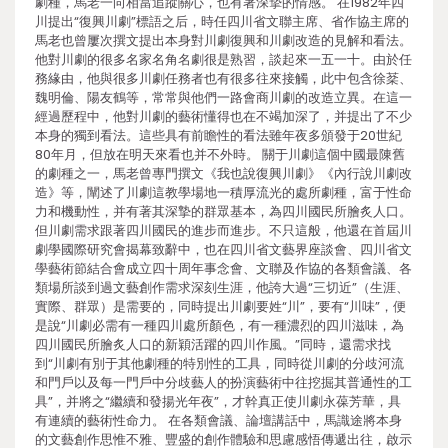
劇種，馬老一向相當追蹤關心，也有著深摯的情感。 在1982年四
川提出“復興川劇”標語之后，時任四川省文聯主席、省作協主席的
馬老也曾屢次撰文提出本身對川劇復興和川劇改造的見解和看法。
他對川劇的很多名家名角名劇很是熟習，談起來一五一十。由於任
務緣由，他與很多川劇任務者也有很多往來接觸，此中包含徐棻、
魏明倫、陽友鶴等，常常與他們一路會商川劇的改造立異。在這一
經過歷程中，他對川劇的藝術懂得也在不竭加深了，并提出了不少
本身的獨到看法。這些具有前瞻性的看法雖年夜多頒發于20世紀
80年月，但放在明天來看也并不外時。 關于川劇這個中國最陳舊
的劇種之一，馬老曾專門撰文《我也說復興川劇》《內行說川劇改
造》等，闡述了川劇這教學場地一積厚流光的處所劇種，富于性命
力和機動性，并有著其深摯的群眾基本，為四川國民所膾炙人口。
但川劇需求跟著四川國民的進步而進步。不只這般，他還在首屆川
劇學國際研究會揭幕致辭中，也在四川省文藝界座談會、四川省文
學藝術節結合會成立四十周年事念會、文聯及作協的各類會議、各
類場所談到過文藝創作需求深刻生涯，他誇大過“三切近”（生涯、
實際、群眾）是需要的，同時提出川劇要姓“川”，要有“川味”，便
是說“川劇必需有一種四川處所顏色，有一種濃烈的四川滋味，為
四川國民所膾炙人口的新穎活躍的四川作風。”同時，還需求找
到“川劇有別于其他劇種的特別性的工具，同時從川劇的分歧河流
和門戶以及每一門戶中分歧藝人的扮演藝術中往挖掘其普通性的工
具”，并將之“繼續和發揚光年夜”，才幹真正使川劇永葆芳華，具
有連續的藝術性命力。 在各類會議、論壇講話中，馬識途將本身
的文藝創作思惟不雅、豐盛的創作體驗和思慮感悟傳遞出往，啟示