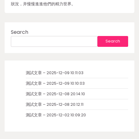
狀況，并慢慢進進他們的精力世界。
Search
Search
測試文章 – 2025-12-09 10:11:03
測試文章 – 2025-12-09 10:10:03
測試文章 – 2025-12-08 20:14:10
測試文章 – 2025-12-08 20:12:11
測試文章 – 2025-12-02 10:09:20