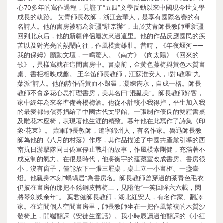
心70多年的寫作過程，見證了“五四”文學反動以來中國現今世文學
成長的軌跡。 艾青師長教師，浙江金華人，是享有國際名譽的有
名詩人。他的書房被稱為新疆“駐京辦”，由於艾青師長教師重新疆
回到北京后，他的新疆伴侶屢次來過這里。他的作品反應國民的疾
苦以及對光亮的熱鬧向往，作風樸實雄壯。昔時，《年夜堰河——
我的保姆》顫動文壇，一鳴驚人。《南方》《向太陽》《回來的
歌》，異樣寫就在這間書房中。書桌前，金黃色藤椅與黃色木質書
桌、書柜相映成趣。 王辛笛師長教師，江蘇淮安人，1對1教學“九
葉派”詩人。他的詩作昏黃而不艱澀，凝練雋永，自成一格。師長
教師不會多花心思打理書房，美其名曰“混亂美”。師長教師好客，
家中終年為來客準備著楊梅酒。他從不計較小我得掉，平生加入我
的最愛都無償募捐給了中國古代文學館。一張制作優良的雙屜書桌
及雕花木座椅，表現著他生涯的精致。暮年他在此寫作了詩集《印
象·花束》。 蕭軍師長教師，遼寧錦州人，有名作家。魯迅師長教
師為他的《八月的村落》作序，其作品描述了中國共產黨引導的西
南抗日游擊隊同日偽軍停止戰斗的故事，作風樸素剛健，充滿著不
成克制的氣力。在很是時代，他將衡宇的蘊藏室改成書房。書房很
小，沒有窗子，僅能放下一張三屜桌，桌上立一小書柜、一盞臺
燈。他親身木刻“蝸蝸居”為書房名。師長教師曾穿過的茶青色毛衣
仍披在書房的那把不銹鋼皮轉椅上，見證他“一笑回眸六六載，閑
將琴劍娛余年”。 葉君健師長教師，湖北紅安人，有名作家、翻譯
家。在這間個人空間書房里，師長教師坐在一把作風繁複的木質沙
發椅上，開端翻譯《安徒生童話》。我小時辰讀過他翻譯的《小紅