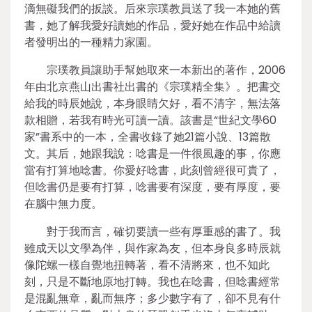
滴無礙我們的扳談。后來宗璞教員送了我一本她的舊
書，她了解我愛好讀她的作品，愛好她在作品中給讀
者發明出的一種精力家園。
宗璞教員讓助手幫她取來一本新出的著作，2006
年由北京燕山出書社出書的《宗璞精全集》。把書交
給我的時辰她說，本身眼睛欠好，看不清字，無法落
款相贈，若我有時光可讀一讀。該書是“世紀文學60
家”書系中的一本，全書收錄了她21篇小說、13篇散
文。其后，她跟我說：唸書是一件很風趣的事，你應
當有打算地唸書。你愛好唸書，此刻曾經很可貴了，
但唸書仍是要有打算，唸書要有深度，要有厚度，要
在腦中無力度。
對于我而言，確切要讀一些有厚重感的書了。我
雖成天以文學為伴，與作家為友，但本身良多時辰就
像陀螺一樣自覺地扭轉著，看不清將來，也不知此
刻，只是不斷地原地打轉。我也在唸書，但唸書經常
是混亂無章，亂而無序；多少數字有了，卻不見有什