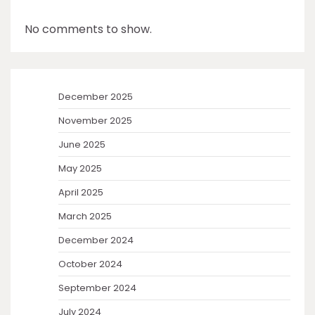
No comments to show.
December 2025
November 2025
June 2025
May 2025
April 2025
March 2025
December 2024
October 2024
September 2024
July 2024