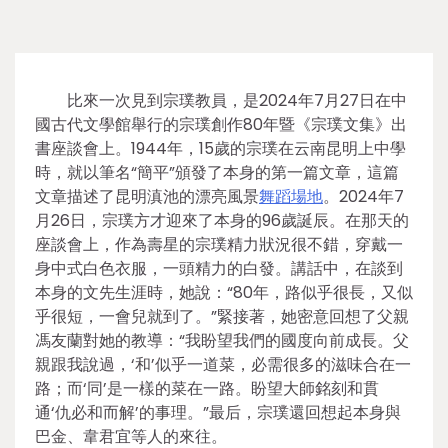
比來一次見到宗璞教員，是2024年7月27日在中
國古代文學館舉行的宗璞創作80年暨《宗璞文集》出
書座談會上。1944年，15歲的宗璞在云南昆明上中學
時，就以筆名“簡平”頒發了本身的第一篇文章，這篇
文章描述了昆明滇池的漂亮風景
舞蹈場地
。2024年7
月26日，宗璞方才迎來了本身的96歲誕辰。在那天的
座談會上，作為壽星的宗璞精力狀況很不錯，穿戴一
身中式白色衣服，一頭精力的白發。講話中，在談到
本身的文先生涯時，她說：“80年，路似乎很長，又似
乎很短，一會兒就到了。”緊接著，她密意回想了父親
馮友蘭對她的教導：“我盼望我們的國度向前成長。父
親跟我說過，‘和’似乎一道菜，必需很多的滋味合在一
路；而‘同’是一樣的菜在一路。盼望大師銘刻和貫
通‘仇必和而解’的事理。”最后，宗璞還回想起本身與
巴金、韋君宜等人的來往。