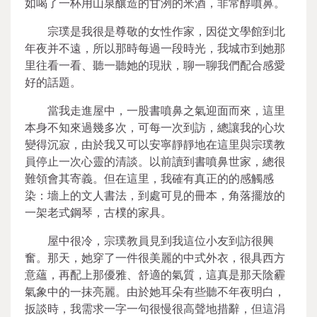
如喝了一杯用山泉釀造的甘洌的米酒，非常醇噴鼻。
宗璞是我很是尊敬的女性作家，因從文學館到北
年夜并不遠，所以那時每過一段時光，我城市到她那
里往看一看、聽一聽她的現狀，聊一聊我們配合感愛
好的話題。
當我走進屋中，一股書噴鼻之氣迎面而來，這里
本身不知來過幾多次，可每一次到訪，總讓我的心坎
變得沉寂，由於我又可以安寧靜靜地在這里與宗璞教
員停止一次心靈的清談。以前讀到書噴鼻世家，總很
難領會其寄義。但在這里，我確有真正的的感觸感
染：墻上的文人書法，到處可見的冊本，角落擺放的
一架老式鋼琴，古樸的家具。
屋中很冷，宗璞教員見到我這位小友到訪很興
奮。那天，她穿了一件很美麗的中式外衣，很具西方
意蘊，再配上那優雅、舒適的氣質，這真是那天陰霾
氣象中的一抹亮麗。由於她耳朵有些聽不年夜明白，
扳談時，我需求一字一句很慢很高聲地措辭，但這涓