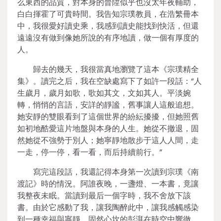
么東西的品質，對本身的晉陞似乎也沒太年夜輔助，
白白揮霍了可貴時間。我告知宗璞教員，在浩繁冊本
中，我很愛好讀史乘，我感到讀史能找到快活，但還
遠遠沒有做到像她所說的有序地讀，做一個有厚度的
人。
歸去的幾天，我很當真地瀏覽了這本《宗璞精全
集》。讀完之后，我在空缺處寫下了如許一段話：“人
生歲月，歲月如歌，歌如其文，文如其人。平淡婉
轉，悄悄的言語，安詳的靜謐，舊事讓人這般追想。
她安靜的雙眼看到了這個世界的紛紜擾擾，但她照舊
如初地酷愛這片地盤與本身的人生。她從不撤退，固
然她從不強勢于別人；她寧靜地散步于這人人間，走
一走，停一停，看一看，而后持續前行。”
寫完這段話，我還記得本身第一次讀到宗璞《南
渡記》時的情況。阿誰夜晚，一盞燈、一本書，竟讓
我整夜未眠。當讀到最后一個字時，我不舍放下該
書。由於它感動了我，讓我陶醉此中，讓我感觸感染
到一種幸福與寧靜，固然心坎的彭湃在時空中響徹。