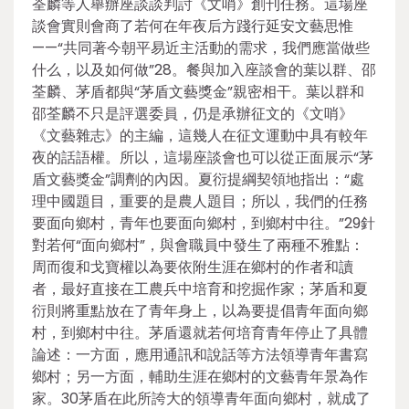
荃麟等人舉辦座談談判討《文哨》創刊任務。這場座
談會實則會商了若何在年夜后方踐行延安文藝思惟
——“共同著今朝平易近主活動的需求，我們應當做些
什么，以及如何做”28。餐與加入座談會的葉以群、邵
荃麟、茅盾都與“茅盾文藝獎金”親密相干。葉以群和
邵荃麟不只是評選委員，仍是承辦征文的《文哨》
《文藝雜志》的主編，這幾人在征文運動中具有較年
夜的話語權。所以，這場座談會也可以從正面展示“茅
盾文藝獎金”調劑的內因。夏衍提綱契領地指出：“處
理中國題目，重要的是農人題目；所以，我們的任務
要面向鄉村，青年也要面向鄉村，到鄉村中往。”29針
對若何“面向鄉村”，與會職員中發生了兩種不雅點：
周而復和戈寶權以為要依附生涯在鄉村的作者和讀
者，最好直接在工農兵中培育和挖掘作家；茅盾和夏
衍則將重點放在了青年身上，以為要提倡青年面向鄉
村，到鄉村中往。茅盾還就若何培育青年停止了具體
論述：一方面，應用通訊和說話等方法領導青年書寫
鄉村；另一方面，輔助生涯在鄉村的文藝青年景為作
家。30茅盾在此所誇大的領導青年面向鄉村，就成了