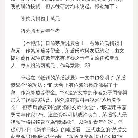
明的聯絡接觸，但以往研討均未說起。報道如下：
陳鈞氏捐錢十萬元
將分贈五青年作者
【本報訊】日前茅盾誕辰會上，有陳鈞氏捐錢十
萬元，作為茅盾獎學金，茅盾氏昨與友愛約定：由文
協推薦作家評選數年來有培養之青年文藝任務者五
人，每人贈給兩萬元，作為激勵。23
筆者在《牴觸的茅盾誕辰》一文中也發明了“茅盾
獎學金”的說法：“昨天會上有位陳師長教師捐了十
萬，作為茅盾獎學金。”24這篇文章的作者彭子岡餐與
加入了祝壽談話會。固然沒有資料再說起“茅盾獎學
金”，但茅盾曾談到他將捐錢交給“文協”，“盼望用來嘉
獎青年作家”25。這些資料可以或許表白，茅盾等人最
後預計將捐錢建立為“獎學金”，以激勵青年作家。但
從8月3日《新華日報》的報道看，正式建立的“茅盾文
藝獎金”與最後假想分歧。“茅盾獎學金”是由“文協”直