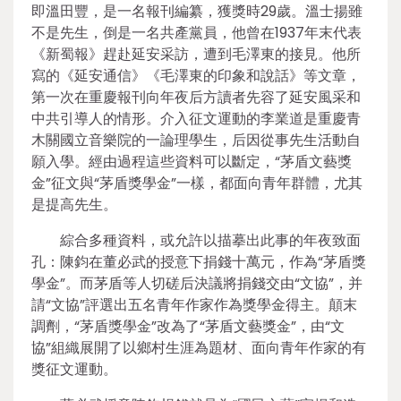
即溫田豐，是一名報刊編纂，獲獎時29歲。溫士揚雖
不是先生，倒是一名共產黨員，他曾在1937年末代表
《新蜀報》趕赴延安采訪，遭到毛澤東的接見。他所
寫的《延安通信》《毛澤東的印象和說話》等文章，
第一次在重慶報刊向年夜后方讀者先容了延安風采和
中共引導人的情形。介入征文運動的李業道是重慶青
木關國立音樂院的一論理學生，后因從事先生活動自
願入學。經由過程這些資料可以斷定，“茅盾文藝獎
金”征文與“茅盾獎學金”一樣，都面向青年群體，尤其
是提高先生。
綜合多種資料，或允許以描摹出此事的年夜致面
孔：陳鈞在董必武的授意下捐錢十萬元，作為“茅盾獎
學金”。而茅盾等人切磋后決議將捐錢交由“文協”，并
請“文協”評選出五名青年作家作為獎學金得主。顛末
調劑，“茅盾獎學金”改為了“茅盾文藝獎金”，由“文
協”組織展開了以鄉村生涯為題材、面向青年作家的有
獎征文運動。