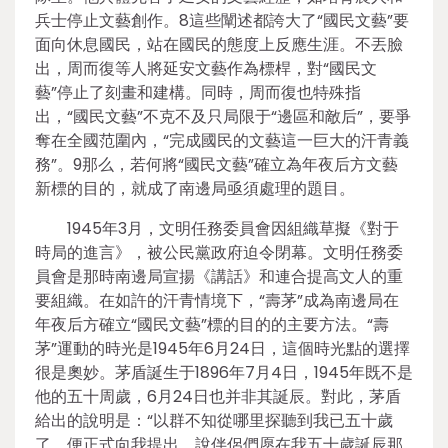
兵士停止文藝創作。8這些闡述都誇大了“國民文藝”要
面向休息國民，站在國民的態度上反應生涯。不丟臉
出，周而復等人將延安文藝作為標桿，對“國民文
藝”停止了刻畫和建構。同時，周而復也特殊指
出，“國民文藝”不克不及只局限于“邊區和敵后”，要爭
奪在全國范圍內，“完成國民的文藝這一巨大的汗青義
務”。9那么，若何將“國民文藝”確立為年夜后方文藝
新標的目的，就成了南邊局亟須處理的題目。
1945年3月，文明任務委員會因組織草擬《對于
時局的進言》，被公民黨政府迫令閉幕。文明任務委
員會是那時南邊局宣揚《講話》和連合提高文人的重
要組織。在如許的汗青情境下，“壽茅”成為南邊局在
年夜后方確立“國民文藝”標的目的的主要方法。“壽
茅”運動的時光是1945年6月24日，這個時光點的選擇
很是奧妙。茅盾誕生于1896年7月4日，1945年既不是
他的五十周歲，6月24日也并非其誕辰。對此，茅盾
給出的說明是：“以群不知從哪里探聽到我已五十歲
了，便正式向我提出，說伴侶們愿在我五十歲誕辰那