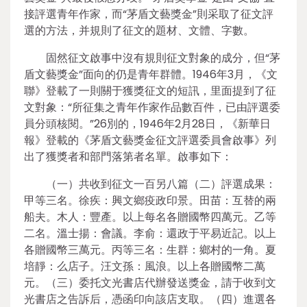
接評選青年作家，而“茅盾文藝獎金”則采取了征文評
選的方法，并規則了征文的題材、文體、字數。
固然征文啟事中沒有規則征文對象的成分，但“茅
盾文藝獎金”面向的仍是青年群體。1946年3月，《文
聯》登載了一則關于獲獎征文的短訊，里面提到了征
文對象：“所征集之青年作家作品數百件，已由評選委
員分頭核閱。”26別的，1946年2月28日，《新華日
報》登載的《茅盾文藝獎金征文評選委員會啟事》列
出了獲獎者和部門落第者名單。啟事如下：
（一）共收到征文一百另八篇（二）評選成果：
甲等三名。徐疾：興文鄉疫政印景。田苗：互替的兩
船夫。木人：豐產。以上每名各贈國幣四萬元。乙等
二名。溫士揚：會議。李俞：還政于平易近記。以上
各贈國幣三萬元。丙等三名：生群：鄉村的一角。夏
培靜：么店子。汪文孫：風浪。以上各贈國幣二萬
元。（三）委托文光書店代辦發送獎金，請于收到文
光書店之告訴后，憑函印向該店支取。（四）進選各