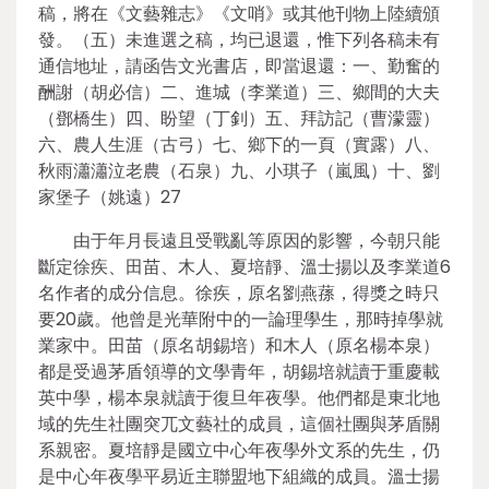
稿，將在《文藝雜志》《文哨》或其他刊物上陸續頒
發。（五）未進選之稿，均已退還，惟下列各稿未有
通信地址，請函告文光書店，即當退還：一、勤奮的
酬謝（胡必信）二、進城（李業道）三、鄉間的大夫
（鄧橋生）四、盼望（丁釗）五、拜訪記（曹濛靈）
六、農人生涯（古弓）七、鄉下的一頁（實露）八、
秋雨瀟瀟泣老農（石泉）九、小琪子（嵐風）十、劉
家堡子（姚遠）27
由于年月長遠且受戰亂等原因的影響，今朝只能
斷定徐疾、田苗、木人、夏培靜、溫士揚以及李業道6
名作者的成分信息。徐疾，原名劉燕蓀，得獎之時只
要20歲。他曾是光華附中的一論理學生，那時掉學就
業家中。田苗（原名胡錫培）和木人（原名楊本泉）
都是受過茅盾領導的文學青年，胡錫培就讀于重慶載
英中學，楊本泉就讀于復旦年夜學。他們都是東北地
域的先生社團突兀文藝社的成員，這個社團與茅盾關
系親密。夏培靜是國立中心年夜學外文系的先生，仍
是中心年夜學平易近主聯盟地下組織的成員。溫士揚