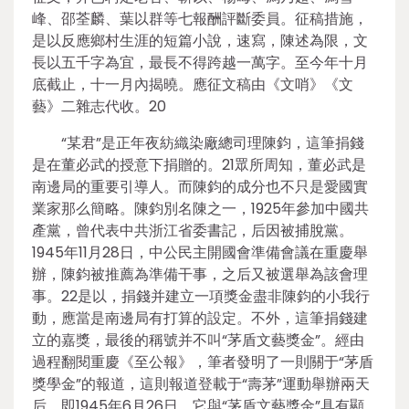
峰、邵荃麟、葉以群等七報酬評斷委員。征稿措施，
是以反應鄉村生涯的短篇小說，速寫，陳述為限，文
長以五千字為宜，最長不得跨越一萬字。至今年十月
底截止，十一月內揭曉。應征文稿由《文哨》《文
藝》二雜志代收。20
“某君”是正年夜紡織染廠總司理陳鈞，這筆捐錢
是在董必武的授意下捐贈的。21眾所周知，董必武是
南邊局的重要引導人。而陳鈞的成分也不只是愛國實
業家那么簡略。陳鈞別名陳之一，1925年參加中國共
產黨，曾代表中共浙江省委書記，后因被捕脫黨。
1945年11月28日，中公民主開國會準備會議在重慶舉
辦，陳鈞被推薦為準備干事，之后又被選舉為該會理
事。22是以，捐錢并建立一項獎金盡非陳鈞的小我行
動，應當是南邊局有打算的設定。不外，這筆捐錢建
立的嘉獎，最後的稱號并不叫“茅盾文藝獎金”。經由
過程翻閱重慶《至公報》，筆者發明了一則關于“茅盾
獎學金”的報道，這則報道登載于“壽茅”運動舉辦兩天
后，即1945年6月26日。它與“茅盾文藝獎金”具有顯