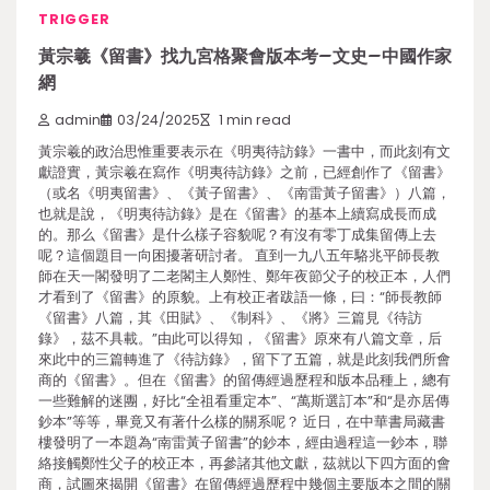
TRIGGER
黃宗羲《留書》找九宮格聚會版本考–文史–中國作家
網
admin
03/24/2025
1 min read
黃宗羲的政治思惟重要表示在《明夷待訪錄》一書中，而此刻有文
獻證實，黃宗羲在寫作《明夷待訪錄》之前，已經創作了《留書》
（或名《明夷留書》、《黃子留書》、《南雷黃子留書》）八篇，
也就是說，《明夷待訪錄》是在《留書》的基本上續寫成長而成
的。那么《留書》是什么樣子容貌呢？有沒有零丁成集留傳上去
呢？這個題目一向困擾著研討者。 直到一九八五年駱兆平師長教
師在天一閣發明了二老閣主人鄭性、鄭年夜節父子的校正本，人們
才看到了《留書》的原貌。上有校正者跋語一條，曰：“師長教師
《留書》八篇，其《田賦》、《制科》、《將》三篇見《待訪
錄》，茲不具載。”由此可以得知，《留書》原來有八篇文章，后
來此中的三篇轉進了《待訪錄》，留下了五篇，就是此刻我們所會
商的《留書》。但在《留書》的留傳經過歷程和版本品種上，總有
一些難解的迷團，好比“全祖看重定本”、“萬斯選訂本”和“是亦居傳
鈔本”等等，畢竟又有著什么樣的關系呢？ 近日，在中華書局藏書
樓發明了一本題為“南雷黃子留書”的鈔本，經由過程這一鈔本，聯
絡接觸鄭性父子的校正本，再參諸其他文獻，茲就以下四方面的會
商，試圖來揭開《留書》在留傳經過歷程中幾個主要版本之間的關