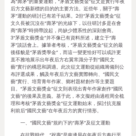
為“壽茅”的重要運動，“茅盾文藝獎金”征文是實行年夜
后方文藝新標的目的的主要方法。近些年，關于“壽
茅”運動的研討已有若干結果。2但“茅盾文藝獎金”征
文久長被沉沒在“壽茅”的光線下，以往研討多是在會
商“壽茅”時捎帶說起，尚缺少體系性的深刻會商。
3“茅盾文藝獎金”并不像已有資料所述，建立于“壽
茅”談話會上。據筆者考核，“茅盾文藝獎金”征文的最
後樣貌是“茅盾獎學金”，而這一變更恰好可以或許更
直不雅地展示出年夜后方右翼常識分子對“國民文
藝”實行的構思和調適。此次征文運動從組織籌備到公
布評選成果，觸及年夜后方文藝實際轉向、“國民文
藝”實行、培育青年作家、鄉村題材創作等主要題
目。“茅盾文藝獎金”征文則表現出青年作家創作“國民
文藝”的後果及意義。基于此，本文擬經由過程周全梳
理和考核“茅盾文藝獎金”征文運動始末，探討抗克服
利前后“國民文藝”在年夜后方的實行情形。
一、“國民文藝”規約下的“壽茅”及征文運動
在抗戰時代，“祝壽”是南邊局在年夜后方奉行平