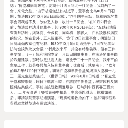
議。會議原定1930年10月4日舉辦。查胡適1930年9月12日日
誌：“得協和病院來電，要我十月四日到北平往閉會，我斟酌了一
會，來電允往。”由于胡適無法如期抵平，董事會改為10月21日召
開，胡適1930年10月5日日誌記載：“昨全國午三點，協和病院的董
事會因我趕不及，故缺乏人數，改廿一日閉會。”在10月21日會
前，胡適曾拜訪其他董事，其1930年10月20日有記：“五點到地質
查詢拜訪所，與詠霓、金叔初、周寄梅、顏駿人、在君談協和病院
的情況。除在君外，五人皆董事。”對于21日的董事會，胡適該日
日誌瑜伽教室也有記載。1930年10月6日胡適抵平，7日在記者采
訪時也談到此次會議：“我此次來平，并沒有特別義務，但有三件
事要辦：（一）協和病院本定十月四日開董事會，在南邊的董事由
於汽船延誤，那時缺乏法定人數，遂改于二十一日閉會。我來平的
主要工作，就是餐與加入協和董事會，休會后，就要南下。” 次年
的1931年6月10日下戰書，胡適在協和年夜會堂餐與加入協和一九
三一屆先生結業儀式。《世界日報》1931年6月11日報道：“私立北
平協和醫學院，昨日下戰書五時，在該院年夜會堂，舉辦醫科及關
照科結業儀式。事前由該院收回進場券，屆時到中西賓客三百余
人。……年夜會遂于樂聲婉轉中揭幕，主席張以誠氏，施禮如儀
后，即請該院董事胡適演講。”現將報道收拾如下： 協和醫學院昨
舉辦結業禮胡適有長篇演說…