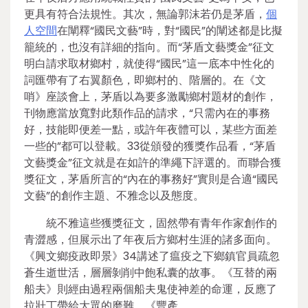
更具有符合法規性。其次，無論郭沫若仍是茅盾，
個
人空間
在闡釋“國民文藝”時，對“國民”的闡述都是比擬
籠統的，也沒有詳細的指向。而“茅盾文藝獎金”征文
明白請求取材鄉村，就使得“國民”這一底本中性化的
詞匯帶有了右翼顏色，即鄉村的、階層的。在《文
哨》座談會上，茅盾以為要多激勵鄉村題材的創作，
刊物應當放寬對此類作品的請求，“只需內在的事務
好，技能即便差一點，或許年夜體可以，某些方面差
一些的”都可以登載。33從頒發的獲獎作品看，“茅盾
文藝獎金”征文就是在如許的準繩下評選的。而聯合獲
獎征文，茅盾所言的“內在的事務好”實則是合適“國民
文藝”的創作主題、不雅念以及態度。
統不雅這些獲獎征文，固然帶有青年作家創作的
青澀感，但展示出了年夜后方鄉村生涯的諸多面向。
《興文鄉疫政即景》34講述了瘟疫之下鄉鎮官員疏忽
蒼生逝世活，層層剝削中飽私囊的故事。《互替的兩
船夫》則經由過程兩個船夫鬼使神差的命運，反應了
拉壯丁帶給大眾的磨難。《豐產