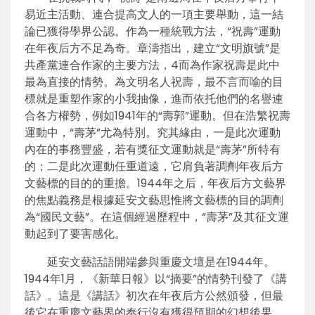
易近主活動、連合提高文人的一項主要舉動，這一結
論已獲得學界公認。作為一種統戰方法，“祝壽”運動
在年夜后方不足為奇。章濤指出，建立“文明旗號”是
共產黨連合作家的主要方法，4而為作家祝壽是此中
最為直接的情勢。為文明名人祝壽，最不言而喻的目
標就是重塑作家的小我抽像，進而依托他們的名譽連
合各方權勢，例如1941年的“壽郭”運動。但在浩繁祝壽
運動中，“壽茅”尤為特別。究其緣由，一是此次運動
內在的事務豐盛，若有獎征文運動就是“壽茅”所特有
的；二是此次運動任重道遠，它肩負著調劑年夜后方
文藝標的目的的重擔。1944年之后，年夜后方文藝界
的焦點義務是根據延安文藝思惟將文藝標的目的調劑
為“國民文藝”。在這個經過歷程中，“壽茅”及其征文運
動起到了要害感化。
延安文藝話語開端參與重慶文壇是在1944年。
1944年1月，《新華日報》以“摘要”的情勢刊發了《講
話》。這是《講話》初次在年夜后方公然頒發，但最
後它在重慶文藝界的奉行沒有獲得預期的幻想後果。