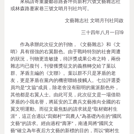
來稿請寄重慶鄒容路蒼坪街新村六號文藝雜志社
或林森路蹇家巷三號文哨月刊社均可。
文藝雜志社 文哨月刊社同啟
三十四年八月一日19
作為承辦此次征文的刊物，《文藝雜志》和《文
哨》具有很強的右翼顏色。由于戰時特別的社會周遭
的狀況，刊物更迭敏捷，待評獎成果公布之時，兩份
雜志均已復刊，刊發獲獎征文的義務轉交給了葉以
群、茅盾主編的《文聯》。葉以群不只是茅盾的老
友，更是茅盾在黨內的機密聯絡接觸人。七位評選委
員均是“文協”成員，除老舍沒有顯明的黨派顏色外，
其他都是右翼人士。由此可見，此次征文是一場借助
茅盾的小我名譽，將延安的工農兵文藝推向全國的右
翼文明運動。而征文最焦點的請求就是“取材鄉村生
涯”，這正合適以“寫鄉村”“寫農人”為基礎內在的“國民
文藝”的請求。經由過程“壽茅”，南邊局將“國民文
藝”確立為年夜后方文藝的新標的目的，而以“鄉村生