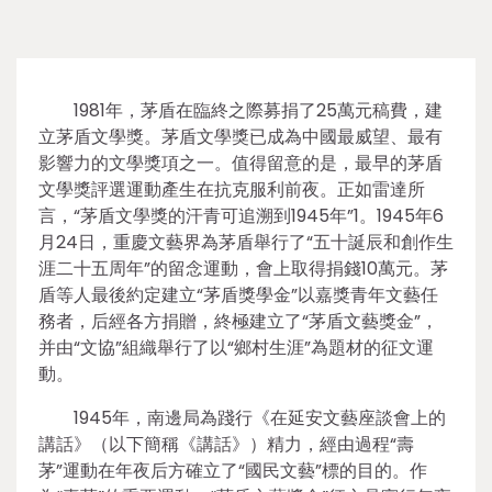
1981年，茅盾在臨終之際募捐了25萬元稿費，建
立茅盾文學獎。茅盾文學獎已成為中國最威望、最有
影響力的文學獎項之一。值得留意的是，最早的茅盾
文學獎評選運動產生在抗克服利前夜。正如雷達所
言，“茅盾文學獎的汗青可追溯到1945年”1。1945年6
月24日，重慶文藝界為茅盾舉行了“五十誕辰和創作生
涯二十五周年”的留念運動，會上取得捐錢10萬元。茅
盾等人最後約定建立“茅盾獎學金”以嘉獎青年文藝任
務者，后經各方捐贈，終極建立了“茅盾文藝獎金”，
并由“文協”組織舉行了以“鄉村生涯”為題材的征文運
動。
1945年，南邊局為踐行《在延安文藝座談會上的
講話》（以下簡稱《講話》）精力，經由過程“壽
茅”運動在年夜后方確立了“國民文藝”標的目的。作