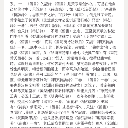
系。 一、《留書》的記錄 《留書》是黃宗羲創作的，可是在他自
己的著作中，只說到了《待訪錄》，如《破邪論·題辭》：“余嘗為
《待訪錄》，思復三代之治。”而對于《留書》，倒是只字未題。
黃宗羲之子黃百家《先遺獻文孝公梨洲府君行略》只言“《待訪
錄》一卷”，未見《留書》記錄。 邵廷采《遺獻黃文孝師長教師
傳》也只錄《待訪錄》，不著《留書》之名。 直至黃宗羲的私淑
門生全祖看《梨洲師長教師神道碑文》始言“《明夷待訪錄》二
卷，《留書》一卷”，而其《書明夷待訪錄后》又謂“《明夷待訪
錄》一卷……底本不止于此，以多嫌諱，弗盡出”，“弗盡出”者，似
亦指《留書》而言。又《鮚埼亭詩集》卷七《漫興二集》有《重定
黃氏留書》詩一首，詩曰：“證人一瓣遺噴鼻在，復壁殘書幸出
時。這般經綸遭世厄，何如苦衷付天知。猶開老眼盼年夜壯，豈料
馀生終明夷。疇昔薪傳貽甬上，而今高弟亦陵遲。”則全祖看已經
見到過《留書》是可以斷定的了（詳下四“全祖看”條）。 江藩、徐
鼒、李元度等皆著錄為“《明夷待訪錄》二卷，《留書》一卷”，大
要也是沿用全祖看《梨洲師長教師神道碑文》之說了。 黃宗羲的
七世孫黃炳垕在《黃梨洲師長教師年譜》里也只是說：“康熙元年
壬寅，公五十三歲，著《明夷待訪錄》，次年冬削筆，二老閣校
梓。交流公又著有《留書》一卷。”而他在《誦芬詩略》里寫
有“《待訪》儕宏景”、“《留書》志呂伊”等句，只注“《留書》一
卷”罷了，顯然，黃炳垕是沿用了全祖看的記敘。 謝國楨師長教師
作《黃梨洲學譜》，也只是依據黃炳垕《誦芬詩略》而謂黃宗羲
著“《留書》一卷”。 黃氏后裔黃嗣艾在《南雷學案》卷八《全謝山