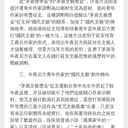
從“茅盾獎學金”到“茅盾文藝獎金”，評選方法由直
接評選青年作家調劑為以鄉村生涯為題材、面向青年
作家的有獎征文。這種調劑明白提醒出“茅盾文藝獎
金”征文與“國民文藝”的關系，加強了“國民文藝”的傳
佈效率。經由過程征文領導和培養青年是年夜后方實
行“國民文藝”的一種方法，這種方法差別于延安培育
工農兵作家的形式，表現出年夜后方與延何在文藝人
才儲蓄條理、培育方法等方面的差別，反應了茅盾等
年夜后方右翼文人在踐行延安文藝思惟經過歷程中的
戰略調劑。
三、年夜后方青年作家的“國民文藝”創作轉向
“茅盾文藝獎金”征文運動在青年先生中惹起了較
年夜反應，并且確切吸引了他們追蹤關心并表示鄉
村。突兀文藝社動員社員寫稿應征，還曾打算將取得
甲等獎的三篇小說作為“突兀文藝叢書”出書，只是沒
有湊足印刷費而未能實行。徐疾和夏培靜在此之前也
頒發了數篇作品，徐疾頒發過小說《萬萬家中的一
家》以及譯作《莎翁舊居》《二十年前的約會》，夏