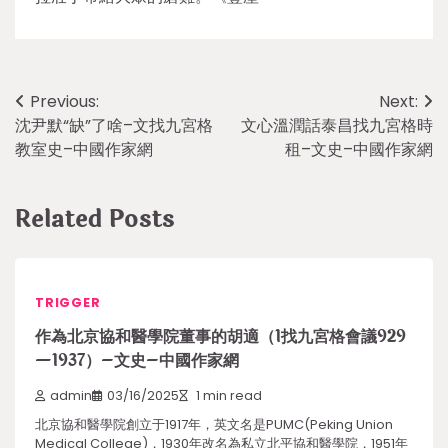
Post
Previous:
Next:
沈尹默“缺”了啥–文找九宮格
文心溫潤話泰昌找九宮格時
navigation
教室史–中國作家網
租–文史–中國作家網
Related Posts
TRIGGER
作為北京協和醫學院董事的胡適（1找九宮格會議929
—1937）–文史–中國作家網
admin
03/16/2025
1 min read
北京協和醫學院創立于1917年，英文名是PUMC(Peking Union
Medical College)，1930年改名為私立北平協和醫學院，1951年