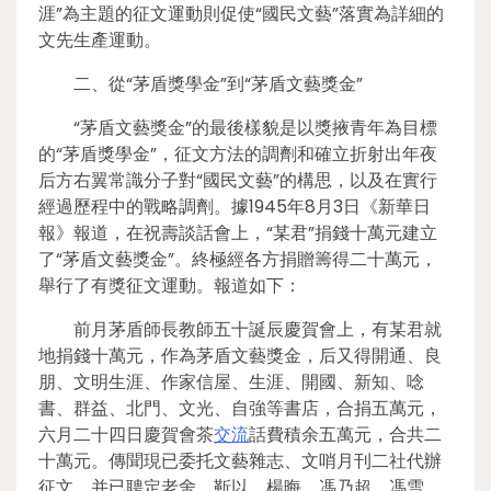
涯”為主題的征文運動則促使“國民文藝”落實為詳細的
文先生產運動。
二、從“茅盾獎學金”到“茅盾文藝獎金”
“茅盾文藝獎金”的最後樣貌是以獎掖青年為目標
的“茅盾獎學金”，征文方法的調劑和確立折射出年夜
后方右翼常識分子對“國民文藝”的構思，以及在實行
經過歷程中的戰略調劑。據1945年8月3日《新華日
報》報道，在祝壽談話會上，“某君”捐錢十萬元建立
了“茅盾文藝獎金”。終極經各方捐贈籌得二十萬元，
舉行了有獎征文運動。報道如下：
前月茅盾師長教師五十誕辰慶賀會上，有某君就
地捐錢十萬元，作為茅盾文藝獎金，后又得開通、良
朋、文明生涯、作家信屋、生涯、開國、新知、唸
書、群益、北門、文光、自強等書店，合捐五萬元，
六月二十四日慶賀會茶
交流
話費積余五萬元，合共二
十萬元。傳聞現已委托文藝雜志、文哨月刊二社代辦
征文，并已聘定老舍、靳以、楊晦、馮乃超、馮雪