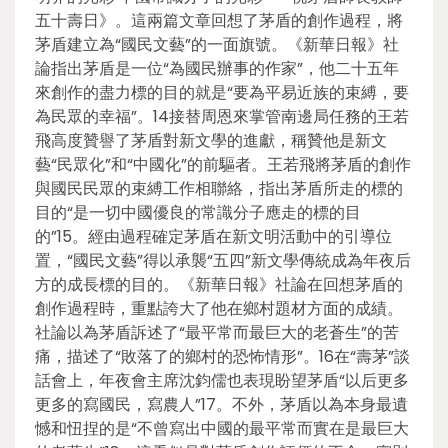
五十壽日》。這兩篇文章回想了茅盾的創作過程，將
茅盾建立為“國民文藝”的一面旗號。《新華日報》社
論指出茅盾是一位“為國民辦事的作家”，他二十五年
來創作的盡力標的目的就是“要為平易近族的束縛，要
為民眾的幸福”。14接替周恩來掌管南邊局任務的王若
飛高度贊譽了茅盾對新文學的進獻，稱贊他是新文
藝“民眾化”和“中國化”的前驅者。王若飛將茅盾的創作
與國民民眾的束縛工作相聯絡，指出茅盾所走的標的
目的“是一切中國優良的常識分子應走的標的目
的”15。經由過程確定茅盾在新文明活動中的引導位
置，“國民文藝”得以承襲“五四”新文學傳統成為年夜后
方的成長標的目的。《新華日報》社論在回想茅盾的
創作過程時，重點誇大了他在鄉村題材方面的成績。
社論以為茅盾訴述了“最平常而最巨大的老蒼生”的苦
痛，描述了“敗落了的鄉村的恐怖情形”。16在“壽茅”談
話會上，年夜會主席沈鈞儒也表現盼望茅盾“以后更多
更多的寫國民，寫農人”17。不外，茅盾以為本身最遺
憾和忸捏的是“不曾寫出中國的最平常而實在是最巨大