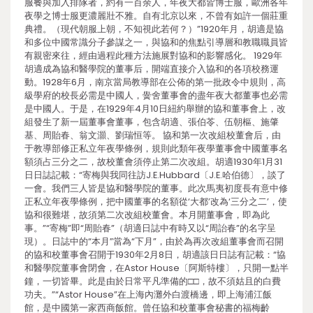
服餐與加入排隊者，約有一百余人，年夜大都皆博士服，歐洲各年
夜學之博士服更濃麗壯不雅。自有北京以來，不曾有如許一個莊重
典禮。（現代朝服上朝，不知視此若何？）”1920年月，胡適是協
和多位中國常識分子參謀之一，與協和的焦點引導層和教職職員皆
有親密來往，經由過程此種方法施展對協和的影響感化。 1929年
胡適成為協和醫學院的董事后，開端直接介入協和的各項校務運
動。1928年6月，南京當局教導部在公佈的第一批政令中規則，高
級學府的校長必需是中國人，黌舍董事會的盡年夜大都董事也必需
是中國人。于是，在1929年4月10日紐約舉辦的協和董事會上，改
組發生了新一屆董事會董事，包含胡適、張伯苓、伍朝樞、施肇
基、周貽春、翁文灝、劉瑞恒等。 協和第一次改組校董會后，由
于教導部修正私立年夜學條例，規則此類年夜學董事會中國董事名
額須占三分之二，故校董會須停止第二次改組。胡適1930年1月31
日日誌記載：“寄梅與我同往訪J.E.Hubbard〔J.E.哈伯德〕，談了
一會。我們三人皆是協和醫學院的董事。此次馬夷初度長有意中修
正私立年夜學條例，把中國董事的名額從‘大都’改為‘三分之二’，使
協和很難堪，故須第二次改組校董會。本月開董事會，即為此
事。”“寄梅”即“周貽春”（胡適日誌中有時又以“周詒春”的名字呈
現）。日誌中的“本月”當為“下月”，由於為再次改組董事會而召開
的協和校董事會召開于1930年2月8日，胡適該日日誌有記載：“協
和醫學院董事會閉會，在Astor House〔阿斯特樓〕，只開一點半
鐘，一切皆畢。此是由於日常平凡準備的□□，故不須姑且的白費
功夫。”“Astor House”在上海內灘外白渡橋邊，即上海浦江飯
館，是中國第一家西商飯館。曾任協和校董事會秘書的福梅齡