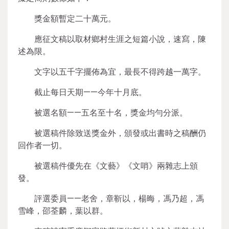
獎金額暫定二十萬元。
應征文稿以取材鄉村生涯之短篇小說，速寫，陳
述為限。
文字以五千字擺佈為宜，最長不得跨越一萬字。
截止每日天期——今年十月底。
被選名額——五名至十名，獎金均勻分派。
被選稿件除致送獎金外，頒發或出書時之稿酬仍
回作者一切。
被選稿件優先在《文藝》《文哨》兩雜志上頒
發。
評選委員——老舍，章靳以，楊晦，馮乃超，馮
雪峰，邵荃麟，葉以群。