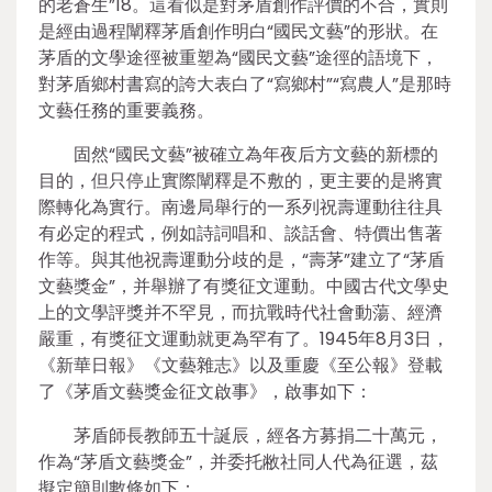
的老蒼生”18。這看似是對茅盾創作評價的不合，實則
是經由過程闡釋茅盾創作明白“國民文藝”的形狀。在
茅盾的文學途徑被重塑為“國民文藝”途徑的語境下，
對茅盾鄉村書寫的誇大表白了“寫鄉村”“寫農人”是那時
文藝任務的重要義務。
固然“國民文藝”被確立為年夜后方文藝的新標的
目的，但只停止實際闡釋是不敷的，更主要的是將實
際轉化為實行。南邊局舉行的一系列祝壽運動往往具
有必定的程式，例如詩詞唱和、談話會、特價出售著
作等。與其他祝壽運動分歧的是，“壽茅”建立了“茅盾
文藝獎金”，并舉辦了有獎征文運動。中國古代文學史
上的文學評獎并不罕見，而抗戰時代社會動蕩、經濟
嚴重，有獎征文運動就更為罕有了。1945年8月3日，
《新華日報》《文藝雜志》以及重慶《至公報》登載
了《茅盾文藝獎金征文啟事》，啟事如下：
茅盾師長教師五十誕辰，經各方募捐二十萬元，
作為“茅盾文藝獎金”，并委托敝社同人代為征選，茲
擬定簡則數條如下：