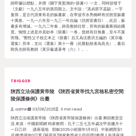
師即據以標點，并撰《關于黃梨洲的<留書>》一文，同時頒發于
《文獻》一九八五年的第四期上。文中說：“馮貞群字孟顓，一字
曼孺，是古代浙東有名的躲書家，在寧波市水鳧橋畔有伏跗室躲書
十萬卷。一九一八年至一九三一年自編《伏跗室書目》，此后，躲
書多有增減。一九六二年春，師長教師往世，所有的躲書募捐給國
度。惋惜上述是亦居鈔本《留書》一卷，曾經有目無書，至今不翼
而飛。”鄭性父子校正本之《留書》后又為沈善洪主編的《黃宗羲
選集》所本，支出《選集》第十一冊（此冊點校者為吳光），書后
附吳光師長教師《黃宗羲遺著考（六）》。…
TRIGGER
陜西立法保護黃帝陵 《陜西省黃帝找九宮格私密空間
陵保護條例》出臺
admin
03/08/2025
0 min read
陜西立法保護黃帝陵 《陜西省黃帝陵保護條例》出臺 舞蹈教室交
流 來源：中國新聞網 時家教間：孔子二五七五年歲次甲辰臘月十
一日己卯 講座場地 耶穌2025小樹屋年1月10日 中新網西安1
月1教學場地0日電 (楊英琦)陜家教西省十四屆1對1教學人年講座場