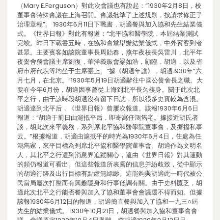
（Mary E.Ferguson）對此次會議也有說起：“1930年2月8日，校
董事會特殊會議在上海召開。會議批準了上述規則，按請求修正了
治理章程”。 1930年6月11日下戰書，胡適餐與加入協和先生結業儀
式。《世界日報》對此有報道：“北平協和醫學院，本屆結業測試
完竣。昨日下戰書五時，在協和會堂舉辦結業儀式，中外賓客到者
甚眾。主要賓客如該院董事長周貽春，燕年夜校長吳雷川，北平年
夜黌舍務會議主席劉復，華洋義賑會梁如浩，顧臨，胡適，以及省
府市府代表等均坐于主席臺上。”據《胡適年譜》，胡適1930年“六
月七月，在北京。”1930年5月19日胡適辭往中國公黌舍長之職。大
要在今年6月份，胡適因事曾從上海到北平長久棲身。關于此次北
平之行，由于該時段胡適沒有留下日誌，所以很多史實較為含混。
胡適達到北平后，《世界日報》曾屢次報道。該報1930年6月6日
報道：“胡適于前日由滬抵平后，即寄寓任鴻雋宅。據接近胡氏者
談，胡此次來平義務，系列席北平協和醫學院董事會，及摒擋私事
云。”根據報道，胡適由滬抵平的時光為1930年6月4日，住處為任
鴻雋家，來平目標為列席北平協和醫學院董事會。胡適作為文明名
人，其北平之行遭到消息界追蹤關心，這由《世界日報》對其運動
的頻仍報道可看出。但這些報道所表露的信息并紛歧致，從中顯示
的胡適行跡及出行目標有點虛無縹緲。這能夠與胡適此一時代被公
民當局屢次打壓而有興趣隱身和行事低調有關。由于史料匱乏，胡
適此次北平之行能否餐與加入了協和董事會會議還不得而知。但據
該報1930年6月12日的報道，胡適簡直餐與加入了協和一九三○屆
先生的結業儀式。 1930年10月21日，胡適餐與加入協和董事會會