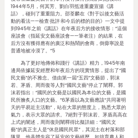
1944年5月，何其芳、劉白羽抵達重慶宣揚《講
話》，碰到了重重阻力。邵荃麟在《對于以後文藝活
動的看法——檢查·批評·和今后的標的目的》一文中提
到1945年之前《講話》在年夜后方的接收情形：“這個
座談會（指延安文藝座談會——筆者注）的結果，在
后方沒有獲得應有的廣泛和熱鬧的會商，倒毋寧說是
普通地被冷漠了。”5
為了更好地傳佈和踐行《講話》精力，1945年南
邊局依據延安經歷和年夜后方的現實情形，提出了“國
民文藝”的不雅念。借由第一屆“五四”文藝節，郭沫
若、茅盾、周而復等人對“國民文藝”停止了闡釋。郭
沫若指出：“國民的文藝是以國民為本位的文藝，是國
民所膾炙人口的文藝。”6茅盾以為文藝應該“共同著明
天的平易近主活動”，站在大眾的態度上，熟悉大眾的
氣力，表示大眾的請求。7絕對于郭沫若、茅盾高高在
上式的闡述，周而復則闡釋得比擬詳細：“國民文
藝”的真正主人是“休息國民民眾”，其泥土在村落和部
隊里。他具體先容了延安的文藝經歷，如培育農人和