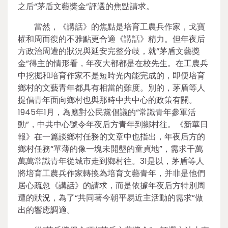
之后“茅盾文藝獎金”評選的焦點請求。
當然，《講話》的焦點是培育工農兵作家，戈寶
權和周而復的不雅點更合適《講話》精力。但年夜后
方政治周遭的狀況與延安完整分歧，就“茅盾文藝獎
金”得主的情形看，年夜大都都是在校先生。在工農兵
中挖掘和培育作家不是短時光內能完成的，即便培育
鄉村的文藝青年都具有相當的難度。別的，茅盾等人
提倡青年面向鄉村也與那時中共中心的政策有關。
1945年1月，為應對公民黨倡議的“常識青年參軍活
動”，中共中心號令年夜后方青年到鄉村往。《新華日
報》在一篇談鄉村任務的文章中也指出，年夜后方的
鄉村任務“單薄的像一塊未開墾的童貞地”，需求千萬
萬萬常識青年從城市走到鄉村往。31是以，茅盾等人
將培育工農兵作家轉換為培育文藝青年，并非是他們
居心疏忽《講話》的請求，而是依據年夜后方特別周
遭的狀況，為了“共同著今朝平易近主活動的需求”做
出的響應調適。