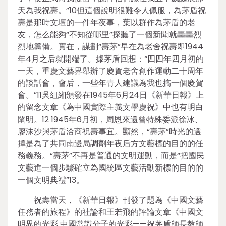
天為我祝壽。”10但這個說明很難令人佩服，為茅盾祝
壽是那時文壇的一件年夜事，葉以群作為茅盾的老
友，怎么能夠“不知從哪里”探聽了一個新聞就轟轟烈
烈地籌備。實在，謀劃“壽茅”早在為老舍祝壽即1944
年4月之后就開端了。據茅盾回想：“四四年四月初的
一天，重慶文藝界舉辦了慶賀老舍創作運動二十周年
的談話會，會后，一些年青人建議為我也搞一個慶賀
會。”11吳組緗頒發在1945年6月24日《新華日報》上
的留念文章《為中國實際主義文學慶祝》中也有明白
闡明。12 1945年6月初，周恩來還曾特殊委派徐冰、
廖沫沙與茅盾洽商祝壽事宜。顯然，“壽茅”時光的選
擇是為了共同南邊局調劑年夜后方文藝標的目的的任
務義務。“壽茅”不再是普通的文明運動，而是“把國民
文藝進一個步驟確立為國統區文藝活動新標的目的的
一個文明典禮”13。
祝壽當天，《新華日報》刊發了題為《中國文藝
任務者的旅程》的社論和王若飛的評論文章《中國文
明界的光彩 中國常識分子的光彩——祝茅盾師長教師