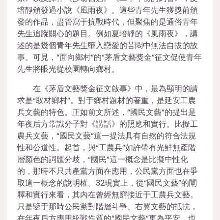
培靜頒發過小說《風雨夜》。這些青年先生獲獎前頒
發的作品，盡管寫于抗戰時代，但聚焦的是通俗青年
先生追蹤關心的題目。例如夏培靜的《風雨夜》，講
述的是幾個青年先生墮入戀愛的苦悶中無法自拔的故
事。可見，“面向鄉村”的“茅盾文藝獎金”征文促使青年
先生將眼光從校園轉向鄉村。
在《茅盾文藝獎金征文啟事》中，最為顯明的請
求是“取材鄉村”。對于鄉村題材的著重，是延安工農
兵文藝的特色。正如前文所述，“國民文藝”的提出是
年夜后方常識分子對《講話》的照應和實行。比擬工
農兵文藝，“國民文藝”這一提法具有自然的符合法規
性和公道性。起首，與“工農兵”如許帶有光鮮無產階
層顏色的詞匯分歧，“國民”這一概念是比擬中性化
的，那時不只共產黨方面在應用，公民黨方面也在爭
取這一概念的說明權。32現實上，從“國民文藝”的闡
釋和實行來看，其內在曾經無窮接近于工農兵文藝。
只是鑒于那時公民黨對階層斗爭、右翼文藝的抵抗，
在年夜后方應用統戰性質的“國民文藝”更為平安，也