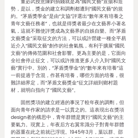
董必武授意陳鈞捐錢就是為“國民文藝”宣揚和造
勢，是以，獎金的建立和調劑都遭到“國民文藝”的規
約。“茅盾獎學金”是由“文協”評選出“數年來有培養之
青年文藝任務者”，也就是得獎者最少在文藝界小著名
氣，這就不難使評獎成為文藝界的自娛自樂。而“茅盾
文藝獎金”采取征文的方法，可以或許營建一種全平易
近介入“國民文藝”創作的社會氣氛，有利于擴展“國民
文藝”的傳佈范圍和社會影響。更為主要的是，它面向
全社會停止征文，可以或許推進更多人介入到“國民文
藝”實行中。別的，“茅盾獎學金”的“數年來有培養”這
一前提過于含混，作甚有培養，哪些方面的培養，很
難詳細界定，而“茅盾文藝獎金”征文詳細到鄉村題
材，就明白指向了“國民文藝”。
固然獎項的建立經過的事況了較年夜的調劑，但
面向青年作家的請求是一以貫之的。這表現出在獎項
design者的構思中，青年群體是實行“國民文藝”的主
要氣力。現實上，年夜后方右翼常識分子對青年群體
的器重在此之前就已浮現。1945年3月，葉以群、邵