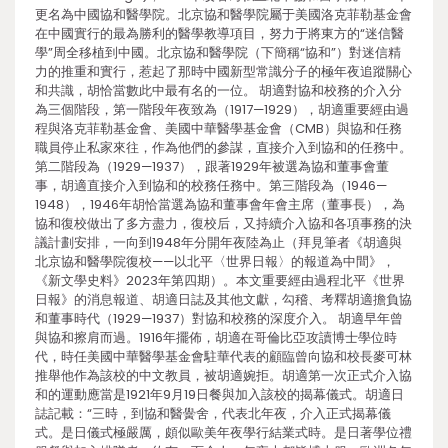
更名為中國協和醫學院。北京協和醫學院屬于美國洛克菲勒基金會
在中國實行的最為勝利的醫學教導項目，努力于將東方的“迷信醫
學”周全移植到中國。北京協和醫學院（下簡稱“協和”）對迷信精
力的推重和實行，惹起了那時中國新型常識分子的極年夜追蹤關心
和共識，胡恰當數此中最有名的一位。 胡適對協和校務的介入分
為三個階段，第一階段年夜致為（1917—1929），胡適重要經由過
程與洛克菲勒基金會、美國中華醫學基金會（CMB）與協和任務
職員停止私家來往，作為他們的參謀，直接介入到協和的任務中。
第二階段為（1929—1937），跟著1929年被選為協和董事會董
事，胡適直接介入到協和的校務任務中。第三階段為（1946—
1948），1946年胡恰當選為協和董事會年會主席（董事長），為
協和復校做出了多方盡力，復校后，又持續介入協和各項事務的決
議計劃安排，一向到1948年分開年夜陸為止（拜見筆者《胡適與
北京協和醫學院復校——以北平〈世界日報〉的報道為中間》，
《新文學史料》2023年第四期）。本文重要經由過程北平《世界
日報》的消息報道、胡適日誌及其他文獻，勾稽、考釋胡適擔負協
和董事時代（1929—1937）對協和校務的深度介入。 胡適早年曾
與協和擦肩而過。1916年擺佈，胡適在哥倫比亞攻讀博士學位時
代，時任美國中華醫學基金會駐華代表的顧臨曾向協和校長麥可林
推舉他作為該校的中文教員，被胡適婉拒。胡適第一次正式介入協
和的運動應當是1921年9月19日餐與加入該校的揭幕儀式。胡適日
誌記載：“三時，到協和醫黌舍，代表北年夜，介入正式揭幕儀
式。是日儀式極嚴厲，頗似歐美年夜學行結業式時。是日著學位禮