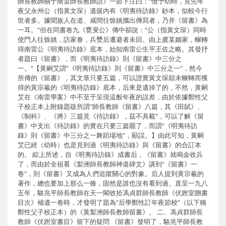
師長教師關于南雷師長教師語》一節下注曰：“憶予幼時，見先年
夜父永州公（指黃文琛）遺篋內有《明夷待訪錄》鈔本，似較今行
世者多。據聞族人在道、咸間往馀姚攜出傳寫者，乃并《留書》為
一耳。”但在同書卷九《甕叟公》傳中卻說：“公（指黃文琛）同時
使門人往馀姚，訪家眷，兵燹后遷避者未回。由上虞某姻家，輾轉
得南雷公《明夷待訪錄》底本，始知南雷公生平王佐之略。其發抒
者題曰《留書》，而《明夷待訪錄》則《留書》中三分之
一。”【黃嗣艾謂“《明夷待訪錄》則《留書》中三分之一”，然今
所傳的《留書》，其文章只要五篇，可以證實黃文琛顛末輾轉而獲
得的黃宗羲的《明夷待訪錄》底本，后來是遺掉了的，不然，黃嗣
艾在《南雷學案》中不至于呈現這般年夜的誤差，由於依據鄭性父
子校正本上附錄題跋所謂“師長教師《留書》八篇，其《田賦》、
《制科》、《將》三篇見《待訪錄》，茲不具載”，可以了解《留
書》中支出《待訪錄》的實在只要三篇罷了，而謂“《明夷待訪
錄》則《留書》中三分之一舞蹈場地”，顯誤。】由此可知，黃嗣
艾已經（幼時）也是見到過《明夷待訪錄》與《留書》的合訂本
的。 綜上所述，自《明夷待訪錄》成書后，《留書》就鳴金收兵
了，而由於全祖看《梨洲師長教師神道碑文》講到“《留書》一
卷”，則《留書》又成為人們追蹤關心的對象。后人提到黃宗羲的
著作，總也要加上那么一條，固然是誰也沒有看到過。直至一九八
五年，駱兆平師長教師在天一閣收拾馮貞群師長教師《伏跗室贈書
目次》補遺一卷時，才發明了題為“后學鄭性訂年夜節校”（以下稱
鄭性父子校正本）的《黃梨洲師長教師留書》。 二、馮貞群師長
教師《伏跗室書目》留下的疑問 《留書》發明了，駱兆平師長教