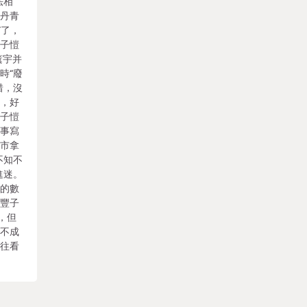
法相
于丹青
”了，
豐子愷
薰宇并
時“廢
惜，沒
失，好
豐子愷
故事寫
城市拿
不知不
進迷。
發的數
天豐子
，但
發不成
又往看