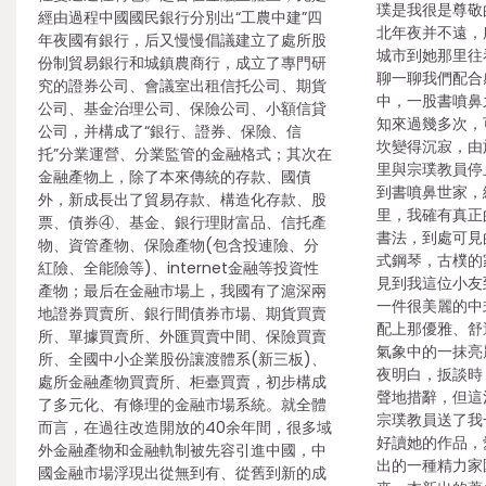
璞是我很是尊敬
經由過程中國國民銀行分別出“工農中建”四
北年夜并不遠，
年夜國有銀行，后又慢慢倡議建立了處所股
城市到她那里往
份制貿易銀行和城鎮農商行，成立了專門研
聊一聊我們配合
究的證券公司、會議室出租信托公司、期貨
中，一股書噴鼻
公司、基金治理公司、保險公司、小額信貸
知來過幾多次，
公司，并構成了“銀行、證券、保險、信
坎變得沉寂，由
托”分業運營、分業監管的金融格式；其次在
里與宗璞教員停
金融產物上，除了本來傳統的存款、國債
到書噴鼻世家，
外，新成長出了貿易存款、構造化存款、股
里，我確有真正
票、債券④、基金、銀行理財富品、信托產
書法，到處可見
物、資管產物、保險產物(包含投連險、分
式鋼琴，古樸的
紅險、全能險等)、internet金融等投資性
見到我這位小友
產物；最后在金融市場上，我國有了滬深兩
一件很美麗的中
地證券買賣所、銀行間債券市場、期貨買賣
配上那優雅、舒
所、單據買賣所、外匯買賣中間、保險買賣
氣象中的一抹亮
所、全國中小企業股份讓渡體系(新三板)、
夜明白，扳談時
處所金融產物買賣所、柜臺買賣，初步構成
聲地措辭，但這
了多元化、有條理的金融市場系統。就全體
宗璞教員送了我
而言，在過往改造開放的40余年間，很多域
好讀她的作品，
外金融產物和金融軌制被先容引進中國，中
出的一種精力家
國金融市場浮現出從無到有、從舊到新的成