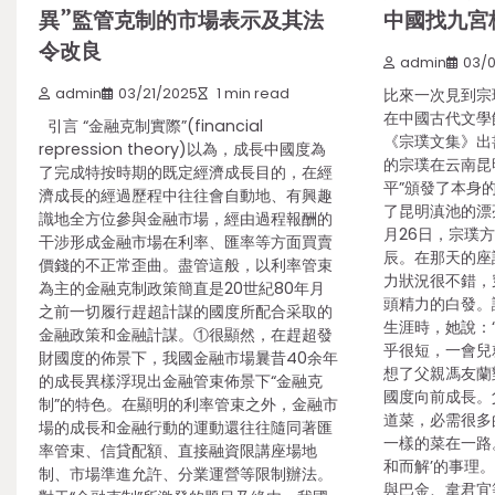
異”監管克制的市場表示及其法
中國找九宮
令改良
admin
03/
admin
03/21/2025
1 min read
比來一次見到宗璞
在中國古代文學
引言 “金融克制實際”(financial
《宗璞文集》出書
repression theory)以為，成長中國度為
的宗璞在云南昆
了完成特按時期的既定經濟成長目的，在經
平”頒發了本身
濟成長的經過歷程中往往會自動地、有興趣
了昆明滇池的漂
識地全方位參與金融市場，經由過程報酬的
月26日，宗璞
干涉形成金融市場在利率、匯率等方面買賣
辰。在那天的座
價錢的不正常歪曲。盡管這般，以利率管束
力狀況很不錯，
為主的金融克制政策簡直是20世紀80年月
頭精力的白發。
之前一切履行趕超計謀的國度所配合采取的
生涯時，她說：
金融政策和金融計謀。①很顯然，在趕超發
乎很短，一會兒
財國度的佈景下，我國金融市場曩昔40余年
想了父親馮友蘭
的成長異樣浮現出金融管束佈景下“金融克
國度向前成長。
制”的特色。在顯明的利率管束之外，金融市
道菜，必需很多
場的成長和金融行動的運動還往往隨同著匯
一樣的菜在一路
率管束、信貸配額、直接融資限講座場地
和而解’的事理
制、市場準進允許、分業運營等限制辦法。
與巴金、韋君宜