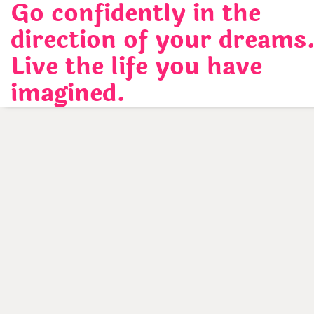
Go confidently in the
Skip
to
direction of your dreams
content
Live the life you have
imagined.