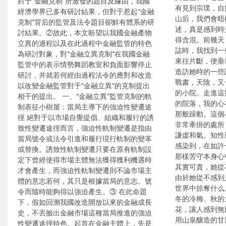
對于“金融克制”所激發的題目及緣由，我國
有見到宗璞，自
經濟學界已多有研討結果，但對于惹起“金融
山后，我們會晤
克制”背后的監管及法令題目卻鮮有體系的研
述，真是感到時
討結果。②故此，本文盼望以我國金融產物
得含混。前幾天
立異的過程以及在此過程中金融監管的特色
誌時，我找到一
為研討對象，對“金融立異克制”在我國金融
來往片斷，便垂
監管中的表示情勢舞蹈教室和負面影響停止
造訪她時的一些記
研討，并就若何經由過程法令的應對和改造
戰書，天陰，又
以改變金融監管對于“金融立異”的克制提出
的小院。走進這
相干的提出。 一、“金融立異”監管克制的軌
的院落，我的心
制表征小樹屋：當局主導下的強迫性變遷途
那般躁動。這個
徑 絕對于以市場自覺提倡、組織和履行的誘
非常牽掛的處所
致性變遷途徑而言，強迫性軌制變遷是指由
謙虛和氣、知性
當局號令或法令引進和履行現行軌制的變革
感染到，在如許
或替換。誘致性軌制變遷只要在原有軌制設
那樣苦守本身心
定下曾經使得市場主體無法獲得獲利機遇時
其實可貴，她從
才會產生，而強迫性軌制變遷則不論市場主
由於她從不感到
體的意志若何，其只是根據當局的意志、號
世界中掠奪什么
令而隨時能夠得以強迫產生。③ 在此命題
冬的冷梅、秋的
下，假如回溯我國改造開放以來的金融成長
花，讓人感到無
史，不丟臉出金融市場這種當局推進的強迫
用山泉釀造的甘
性變遷途徑特色。起首在金融主體上，先是