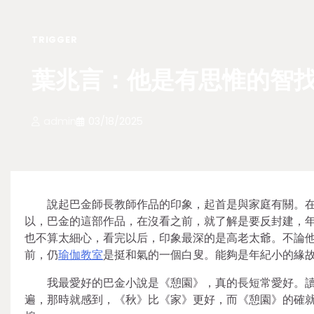
TRIGGER
葉兆言：他是有思惟的智找
admin
03/18/2025
說起巴金師長教師作品的印象，起首是與家庭有關。
以，巴金的這部作品，在沒看之前，就了解是要反封建，
也不算太細心，看完以后，印象最深的是高老太爺。不論
前，仍
瑜伽教室
是挺和氣的一個白叟。能夠是年紀小的緣
我最愛好的巴金小說是《憩園》，真的長短常愛好。
遍，那時就感到，《秋》比《家》更好，而《憩園》的確