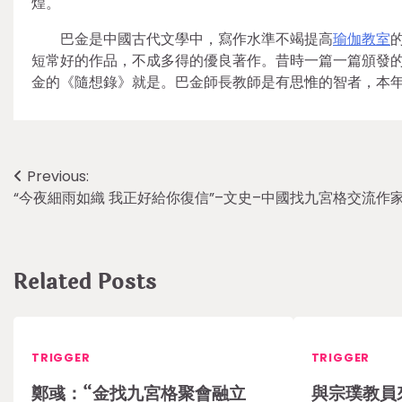
煌。
巴金是中國古代文學中，寫作水準不竭提高
瑜伽教室
短常好的作品，不成多得的優良著作。昔時一篇一篇頒發
金的《隨想錄》就是。巴金師長教師是有思惟的智者，本年
Post
Previous:
“今夜細雨如織 我正好給你復信”–文史–中國找九宮格交流作
navigation
Related Posts
TRIGGER
TRIGGER
鄭彧：“金找九宮格聚會融立
與宗璞教員