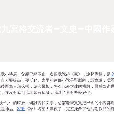
九宮格交流者–文史–中國作
在我小時辰，父親已經不止一次跟我說起《家》，說起覺慧，是
年青人要提高，要反動。家里的這部小說是豎版的，誠實說，我
他後面為人怎么樣，怎么呆板，怎么代表封建的禮教，最后臨逝
故，并沒有感到這老頭有多壞，我甚至還有些愛好他。
讀研討生的時辰，研討古代文學，必需老誠實實把巴金的小說都
就是神品。
家教
《家》名望太年夜了，完整掩飾了他后期作品的