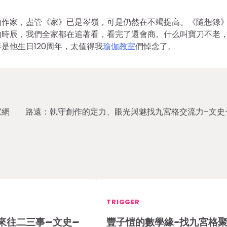
的作家，盡管《家》已是岑嶺，可是仍然在不竭提高。《隨想錄
的時辰，我們全家都在追著看，看完了還會商。什么叫寶刀不老
是他生日120周年，太值得我
瑜伽教室
們悼念了。
家網
路遠：執守創作的定力、眼光與魅找九宮格交流力–文史
TRIGGER
來往二三事–文史–
豐子愷的數學緣-找九宮格聚