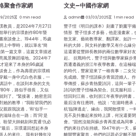
格聚會作家網
文史–中國作家網
09/2025
0 min read
admin
03/03/2025
1 min read
教員，是2024年7月27日
豐子愷《明日的課本》刻畫了劉薰宇
館舉行的宗璞創作80年暨
情形 豐子愷多才多藝，他是漫畫家，
座談會上。1944年，15歲
散文家、藝術教導家、翻譯家。如許
明上中學時，就以筆名“簡
科的大師，與文科的數學又有什么緣
的第一篇文章，這篇文章描述
這還要從豐師長教師的兩位數學家好
亮風景舞蹈場地。2024年7
起。 抗戰時代，豐子愷與數學家蘇步
方才迎來了本身的96歲誕
西遷遵義的浙江年夜學教書。在這極
談會上，作為壽星的宗璞精
的時代，豐家迎來了一樁喪事：二女
穿戴一身中式白色衣服，一
先成婚。豐子愷請蘇步青當證婚人。
講話中，在談到本身的文先
學傳授，蘇步青熱愛詩詞，這與一輩
“80年，路似乎很長，又似
詩詞的豐子愷極為契合。抗克服利后
就到了。”緊接著，她密意回
愷回到江南，收到浙江年夜學的聘書
對她的教導：“我盼望我們的
最后沒有往應聘。他說：“在滬時應承
父親跟我說過，‘和’似乎一
杭‘臨陣逃走’。緣由，我閑散慣常，一
的滋味合在一路；而‘同’是
克不及抖擻起來按時上課，何況還要
。盼望大師銘刻和貫通‘仇必
會。”固然沒能與蘇步青再度成為同事
。”最后，宗璞還回想起本身
們的來往仍在持續。1947年的一天，
等人的來往。 我有好幾年沒
離開豐家聚首，他們的話題必定離不