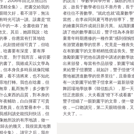
作，2006年由北京燕山出
的說法：“學數學與學丹青，腦筋的用
璞精全集》。把書交給我的
反，故長于數學者往往不善丹青，長
眼睛欠好，看不清字，無法
者往往不善數學。”就此也就“疏棄數學
有時光可讀一讀。該書是“世
當然，在李叔同與夏丏尊的領導下，
書系中的一本，全書收錄了她
的繪畫與寫作成就日新月異。 結識劉
篇散文。其后，她跟我說：唸
讀了他的數學書以后，豐子愷為本身那
的事，你應當有打算地唸
棄青年時期應修的一種作業”感到很惋
，此刻曾經很可貴了，但唸
有游覽過數學的世界，究竟是一種喪
，唸書要有深度，要有厚
在有劉薰宇的文章稍稍抵償這喪失。
力度。 對于我而言，確切要
激勵劉薰宇把他在講授中講述的數學
的書了。我雖成天以文學為
出來頒發，每當有作品頒發，劉薰宇
，但本身良多時辰就像陀螺
來給豐子愷瀏覽，就如許，豐子愷便“
著，看不清將來，也不知此
覺地被誘進數學的世界里往”，且垂垂
原地打轉。我也在唸書，但
有一次劉薰宇給豐子愷拿來一篇新頒
無章，亂而無序；多少數字
舞蹈場地學故事《韓信點兵》，那一
什么東西的品質，對本身的
愷正患眼疾，大夫看護“燈下不成看書”
年夜輔助，白白揮霍了可貴
豐子愷瞄了一眼劉薰宇的文章，便一
璞教員，在浩繁冊本中，我
收，一口吻讀完，第二天眼睛很痛，
我感到讀史能找到快活，但
大夫了。…
像她所說的有序地讀，做一
 歸去的幾天，我很當真地瀏
精全集》。讀完之后，我在