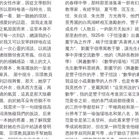
的女性作家，因從文學館到
的春暉中學，那時那里湊集著一群有
所以那時每過一段時光，我
教導家，有經亨頤、夏丏尊、匡互生
看一看、聽一聽她的現狀，
愷、朱自清、朱光潛、方光燾等。他
感愛好的話題。 當我走進屋
景秀麗的白馬湖畔相互激勵創作。豐
之氣迎面而來，這里本身不
成名作《人散后，一鉤新月天如水》
可每一次到訪，總讓我的心
那里創作的。1925年《子愷漫畫》出
於我又可以安寧靜靜地在這
薰宇為之作序，稱子愷漫畫“具著將人
止一次心靈的清談。以前讀
魔力”。 劉薰宇倡導寓教于樂，讓先生
總很難領會其寄義。但在這
事中弄懂交流數學，他的《馬師長教
的的感觸感染：墻上的文人
學》《興趣數學》《數學的場地》可
的冊本，角落擺放的一架老
先生數學科普經典。劉薰宇的《興趣
家具。 屋中很冷，宗璞教員
是豐子愷作的序，豐子愷說：“數學的
到訪很興奮。那天，她穿了
我這從小疏棄數學的人作序，也是奇
式外衣，很具西方意蘊，再
我竟然作了，更屬異聞！”這里所說的“
適的氣質，這真是那天陰霾
數學”，指的是豐子愷在考進浙江省立
麗。由於她耳朵有些聽不年
范黌舍之前，他的各門成就都很優良
，我需求一字一句很慢很高
的三所中學都登科了：甲種商校和第
涓滴無礙我們的扳談。后來
分辨考了第一瑜伽場地名和第八名，
一本她的舊書，她了解我愛
范黌舍是第三名登科。由此看來豐子
愛好她在作品中給讀者發明
學成就相當好。但在第一師范黌舍他
園。 宗璞教員讓助手幫她取
恩師李叔同與夏丏尊，由于聽信了那