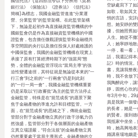
國信托法》(這四部法令以下分辨用《貿易
空缺處寫下了如
銀行法》《保險法》《證券法》《信托法》
如歌，歌如其文
簡稱)為標志，我國金融監管進進“分業運
悄的言語，安詳
營、分業監管”的監管架構。在此監管架構
想。她安靜的雙
下，無論是起初作為直接融資監管機構的中
擾，但她照舊如
國銀監會仍是作為直接融資監管機構的中國
人生。她從不撤
證監會，包含擔任微觀謹慎監管和金融穩共
人；她寧靜地散
享空間固的央行以及擔任投保人好處維護的
一停，看一看，
中國保監會，我國的金融監管機構在現實上
話，我還記得本
承接了原有打算經濟時期下的“強當局”態
記》時的情況。
勢，全體的金融監管浮現出“當局主導”的強
書，竟讓我整夜
迫性變遷途徑，其特征就是無論從本來的“一
時，我不舍放下
行三會”到之前的“一行兩會”仍是到此刻
我陶醉此中，讓
的“一行一局一會”，我國金融監管機構重要
靜，固然心坎的彭
仍是采取以“行政審批”為主的監管方法停止
年3月中旬，2
金融監管，特殊是在“規范成長”的愿景下聚
員是我第一個發
焦于金融產物的準進允許和目標監管。一方
的長者，她是一
面，在“規范成長”的思緒之下，傳統金融監
的賢者。接到德
管部分對于金融產物立異的行政干涉氣力仍
我抵家中坐坐，
然強盛，監管部分對于各個層面的金融產物
時，她高興地表
立異立場謹嚴，“符合法規”的金融產物立異
婚講座場地姻是
仍然重要處于當局主導形式，金融產物的立