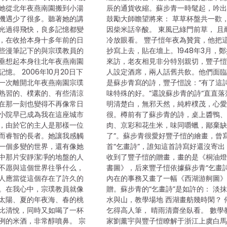
她從北年夜燕南園搬到小湯
辰的通貨收縮。蘇步青一時髦起，吟
機遇少了很多。聽著她的講
鼓勵大師瞻望將來： 草草杯盤共一歡，
光過得飛快，良多記憶都變
因柴米話辛酸。 東風已綠門前草， 且
，在收拾本身十多年前的日
冷放眼看。 豐子愷年夜為贊賞，他把
些漫筆記下的與宗璞教員的
抄寫上去，貼在墻上。1948年3月，
垂想起本身往北年夜燕南園
來訪，老友相見非分特別親切，豐子
憶。 2006年10月20日下
人設定酒席，兩人話舊共飲。他們面
一次離開北年夜燕南園宗璞
是蘇步青寫的詩，豐子愷說：“有了這
熟習的、樸素的、有些清涼
味特殊的好。”還說蘇步青的詩“直直落
在那一刻也變得不再像常日
明清楚白，無邪天然，純粹樸茂，心
小院早已成為我在這座城市
很。樽前有了蘇步青的詩，桌上醬鴨
，由於它的主人是那樣一位
肉、京彩和花生米，味同嚼蠟，鄙棄
而睿智的長者。她讓我感觸
了”。蘇步青很愛好豐子愷的繪畫，曾
一個多變的世界，還有像她
首“乞畫詩”，誰知這首詩寫好還沒寄出
中那片安靜潔凈的地盤的人
收到了豐子愷的贈畫，畫的是《桐油
不愿與這個世界往爭什么，
書圖》，后來豐子愷依據蘇步青“乞畫詩
人應當從這個存在了許久的
內在的事務又畫了一幅《西湖游舸圖
。在我心中，宗璞教員就像
贈。蘇步青的“乞畫詩”是如許的： 淡
太陽、夏的年夜海、春的桃
水與山，教學場地 西湖畫舫幾時閑？ 
比清悅，同時又如喝了一杯
乞得高人筆， 晴雨清齋坐臥看。 數學
洌的米酒，非常醇噴鼻。 宗
家劉薰宇與豐子愷瞭解于浙江上虞白