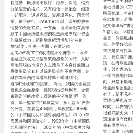
來一本新出的著
長態勢，既浮現出銀行、證券、保險、信托
書社出書的《宗
分業運營的格式，又有銀信一起配合、銀證
時辰她說，本身
一起配合、通道營業、資產證券化、同業營
落款相贈，若我
業、影子銀行、internet金融、金融控股等
紀文學60家”
情勢的金融立異。一方面，這些金融立異帶
21篇小說、13
動了中國經濟體系體例改造經過歷程中資金
書是一件很風趣
的融通效力，起到增進經濟增加的“催化
書。你愛好唸書
劑”感化；但另一方面，在廣泛確
書仍是要有打算
定“以‘破’為‘立’”的改造開縮小佈景下，這些
度，要在腦中無
金融立異在完成信譽東西感化的同時，又顯
讀一些有厚重感
明地浮現出市場介入主體為了本身好處而自
伴，與作家為友
覺從事監管套利以躲避監管的不良意圖，金
一樣自覺地扭轉
融作為東西的鴻溝與標準不竭碰到“公
刻，只是不斷地
道”與“分歧理”的挑釁。 為此，我國的金融監
唸書經常是混亂
管也跟金融產物一樣浮現出從無到有、從管
有了，卻不見有
束到監管的改變，經過的事況著從“同一監
晉陞似乎也沒太
管、單一監管”向“疏散監管、多元監管”改變
時間。我告知宗
的汗青。在曩昔40年間，年夜體以1995年
很愛好讀史乘，
的《中華國民共和國貿易銀行法》和《中華
還遠遠沒有做到
國民共和國保險法》、1998年的《中華國民
個有厚度的人。
共和國證券法》、2001年的《中華國民共和
覽了這本《宗璞