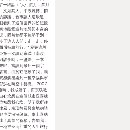
許一段話：“人生歲月，歲月
，文如其人。平淡婉轉，悄
的靜謐，舊事讓人這般追
眼看到了這個世界的紛紜擾
初地酷愛這片地盤與本身的
退，固然她從不強勢于別
步于這人人間，走一走，停
而后持續前行。” 寫完這段
身第一次讀到宗璞《南渡
阿誰夜晚，一盞燈、一本
未眠。當讀到最后一個字
該書。由於它感動了我，讓
我感觸感染到一種幸福與寧
湃在時空中響徹。 2007
9歲時，我成婚了，而宗璞教
自心坎想在這個城市送喜糖
位知悉我心坎、明了我所往
律風，宗璞教員興奮地約請
她也要沾沾怒氣。奉上喜糖
達了真摯的祝願，告知我：
一種神圣而莊重的人生旅行