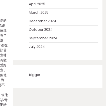
April 2025
March 2025
備課的
December 2024
也是
October 2024
一位理
分呢？
September 2024
友說
青都在
July 2024
端艱苦
兒豐林
作為數
子愛好
，豐子
trigger
，但他
，到
時不
閉
，但他
蘇步青
開那時