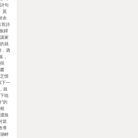
出詩句
 莫
耐余
這首詩
鄭振鐸
愷讓家
臨的就
詩，酒
落，
愛得
、醬
缺乏惜
寫下一
，就
燈下唸
”的
》相
抹濃妝
何當
教導
馬湖畔