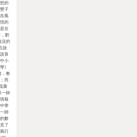
幻想的
、豐子
們在風
子愷的
就是在
書，劉
淹沒的
在故
師談算
謂中小
數學》
書，教
事；而
疏棄
第一師
，填報
一中學
第一師
愷的數
碰見了
時風行