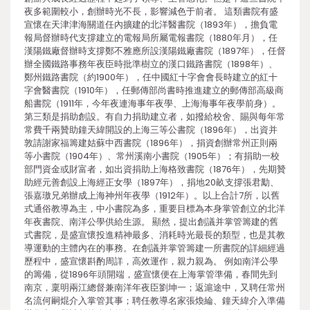
夜多範圍較小，創辦時光不長，影響減色于前者。 這類書院有盛
宣懷在天津津海關道任內擴建的北洋醫書院（1893年），擔負電
報局督辦時代支撐建立的電報局所屬電報書院（1880年月），任
漢陽鐵廠督辦時支撐鄭不雅應所設漢陽鐵廠書院（1897年），任督
辦全國鐵路事務年夜臣時批準樹立的漢口鐵路書院（1898年）、
鄭州鐵路書院（約1900年），任中國紅十字會會長時建立的紅十
字會醫書院（1910年），任郵傳部尚書時推進建立的郵傳部高級商
船書院（1911年，今年夜連海事年夜學、上海海事年夜學前身）。
第三類是捐助創設。有自力捐助建立者，如撥給校舍、賜與每年常
常費千兩贊助鐘天緯開設的上海三等公書院（1896年），出資并
敦請謝家福籌建姑蘇中西書院（1896年），捐資創辦常州正則兩
等小書院（1904年）、常州溪南小書院（1905年）；有捐助一校
部門資金或財富者，如出資捐助上海格致書院（1876年），先期贊
助經元善創設上海經正女學（1897年），捐地20畝支撐張君勱、
張嘉璈兄弟辦成上海神州年夜學（1912年）。以上合計7所，以舊
式通俗教導為主，中小書院為多，重要目標為本身掌管創立的北洋
年夜書院、南洋公學供給生源。 顯然，提出創議并掌管籌建的舊
式書院，是盛宣懷投進精神最多、消耗時光最長的類型，也是其教
導運動的主體內在的事務。在創議并掌管籌建一所書院的詳細經過
歷程中，盛宣懷斟酌周詳，高效運作，親力親為。 例如南洋公學
的籌備，從1896年頭開端，盛宣懷便在上海掌管準備，春間先到
南京，稟明兩江總督兼南洋年夜臣劉坤一；返滬途中，又聘任常州
名流何嗣焜介入掌管其事；聘任教導名家張煥綸、鐘天緯介入準備