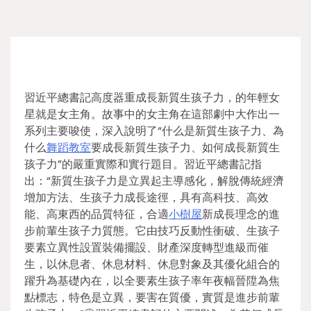
習近平總書記高度器重成長新質生孩子力，的年輕女
星就是女主角。故事中的女主角在這部劇中大作出一
系列主要唆使，深入說明了“什么是新質生孩子力、為
什么
舞蹈教室
要成長新質生孩子力、如何成長新質生
孩子力”的嚴重實際和實行題目。習近平總書記指
出：“新質生孩子力是立異起主導感化，解脫傳統經濟
增加方法、生孩子力成長途徑，具有高科技、高效
能、高東西的品質特征，合適
小樹屋
新成長理念的進
步前輩生孩子力質態。它由技巧反動性衝破、生孩子
要素立異性設置裝備擺設、財產深度轉型進級而催
生，以休息者、休息材料、休息對象及其優化組合的
躍升為基礎內在，以全要素生孩子率年夜幅晉陞為焦
點標志，特色是立異，要害在質優，實質是進步前輩