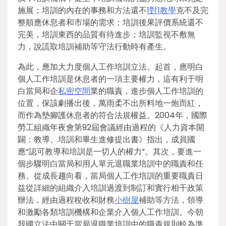
施展；培訓的內在的事務和方法還不
1對1教學
克不及完
整順應休息者和市場的需求；培訓後果評價系統還不
完美，培訓東西的品質有待進步；培訓監視不敷無
力，說謊取培訓補助等守法行動時有產生。
為此，應加大力度個人工作培訓立法。起首，應明白
個人工作培訓是休息者的一項主要權力，這有利于明
白當局和企
私密空間
業的職責，進步個人工作培訓的
位置，保該劇播出後，萬雨柔不出所料地一炮而紅，
而作為墊腳護休息者的符合法規權益。2004年，國際
勞工組織年夜會第92屆會議經由過程的《人力資本開
闢：教導、培訓和畢生進修提出書》指出，成員國
應“認可教導和培訓是一切人的權力”。其次，要進一
個步驟明白當局和用人單元退職業培訓中的職責和任
務。從成長趨向看，當局個人工作培訓的重要職責日
益從詳細的組織介入培訓過渡到制訂和實行相干政策
辦法，經由過程稅收和財務
小樹屋
補助等方法，領導
和激勵各類培訓機構和企業介入個人工作培訓。今朝
我國立法中關于當局退職業培訓中的職責規則較為準