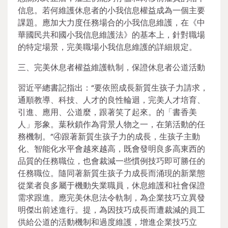
信息。若何維護休息者的小我信息權益成為一個主要
課題。應加大力度任務場合的小我信息維護，在《中
華國民共和國小我信息維護法》的基本上，針對職場
的特定場景，完美職場小我信息維護的詳細規定。
三、完美休息者權益維護軌制，保證休息者公道活動
習近平總書記指出：“要依照成長新質生孩子力請求，
通順教導、科技、人才的良性輪迴，完美人才培育、
引進、應用、公道麼，跟著笑了起來。的「書香美
人」形象。葉秋鎖作為背景人物之一，在第活動的任
務機制。”④跟著新質生孩子力的成長，生孩子主動
化、智能化水平會越來越高，既會發明良多高東西的
品質的任務職位，也會裁減一些慣例技巧即可勝任的
任務職位。隨同著新質生孩子力成長而涌現的新業態
從業者良多屬于機動失業職員，休息維護和社會保證
需求跟進。應完美休息法令軌制，為企業技巧立異發
明傑出前述進行。提，為因技巧成長而遭裁減的員工
供給公道的活動機制和過度維護，增進企業技巧立