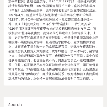
辦學章程與計劃校舍建筑等。1896年末1897年頭，他接連兩次奏
請清當局準予創辦。1897年頭師范書院招生時，盛以小我名義在
《申報》上登載招生啟事，應考的報名地址即設在盛宣懷的居所。
1897年4月，經盛宣懷等人特別準備一年的南洋公學正式創辦。
1923年，南洋公學同窗會在徐家匯校內敬立盛宣懷全身銅像一
尊，底座上刻的碑文稱：南洋公學“運營計劃，一皆公總其成”。
1920年月路況部南洋年夜學收拾的建校初期所購校地方單 二、官
校和諧者 北洋年夜書院、南洋公學分辨建在互市巨埠的天津、上
海，必定離不開處所當局的支撐與協助，但是外行政體系體例上兩
書院并不屬處所當局管轄，且治理新學的中心、處所機構并未建
立。盛宣懷也不是主政一方的處所當局官員，辦北洋年夜書院時，
盛宣懷曾長久擔負天津海關道，次年即離任；辦南洋時代，盛常駐
上海，擔負督辦鐵路事務年夜臣、會辦商務年夜臣等職，是中心派
任的專職性官員，但現實品秩不高，與處所官員也不組成附屬關
系。但是，盛宣懷應用本身與直隸總督兼北洋年夜臣、兩江總督兼
南洋年夜臣（即兩書院地點地舞蹈場地最高行政官員）及所屬處所
道員等之間的傑出政治、經濟及私誼關系，較好地和諧了書院與地
點地當局的關系，為保持兩書院在處所成長發明了傑出前提。…
Search