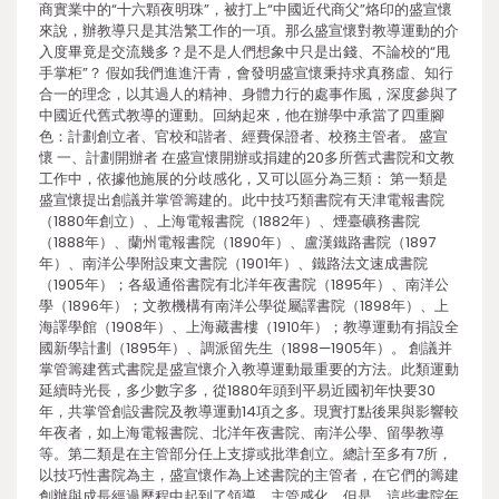
商實業中的“十六顆夜明珠”，被打上“中國近代商父”烙印的盛宣懷
來說，辦教導只是其浩繁工作的一項。那么盛宣懷對教導運動的介
入度畢竟是交流幾多？是不是人們想象中只是出錢、不論校的“甩
手掌柜”？ 假如我們進進汗青，會發明盛宣懷秉持求真務虛、知行
合一的理念，以其過人的精神、身體力行的處事作風，深度參與了
中國近代舊式教導的運動。回納起來，他在辦學中承當了四重腳
色：計劃創立者、官校和諧者、經費保證者、校務主管者。 盛宣
懷 一、計劃開辦者 在盛宣懷開辦或捐建的20多所舊式書院和文教
工作中，依據他施展的分歧感化，又可以區分為三類： 第一類是
盛宣懷提出創議并掌管籌建的。此中技巧類書院有天津電報書院
（1880年創立）、上海電報書院（1882年）、煙臺礦務書院
（1888年）、蘭州電報書院（1890年）、盧漢鐵路書院（1897
年）、南洋公學附設東文書院（1901年）、鐵路法文速成書院
（1905年）；各級通俗書院有北洋年夜書院（1895年）、南洋公
學（1896年）；文教機構有南洋公學從屬譯書院（1898年）、上
海譯學館（1908年）、上海藏書樓（1910年）；教導運動有捐設全
國新學計劃（1895年）、調派留先生（1898—1905年）。 創議并
掌管籌建舊式書院是盛宣懷介入教導運動最重要的方法。此類運動
延續時光長，多少數字多，從1880年頭到平易近國初年快要30
年，共掌管創設書院及教導運動14項之多。現實打點後果與影響較
年夜者，如上海電報書院、北洋年夜書院、南洋公學、留學教導
等。第二類是在主管部分任上支撐或批準創立。總計至多有7所，
以技巧性書院為主，盛宣懷作為上述書院的主管者，在它們的籌建
創辦與成長經過歷程中起到了領導、主管感化。但是，這些書院年