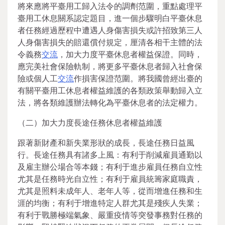
將來應將平臺用工歸入法令的調劑范圍，重點處理平
臺用工休息關系認定題目，進一個步驟明白平臺休息
者任務經過歷程中遭遇人身傷害損失或許招致第三人
人身傷害損失的賠還償付規定，厘清各相干主體的法
令義務
交流
，加大力度平臺休息者權益保證。同時，
應完美社會保險軌制，將更多平臺休息者歸入社會保
險或個人工
交流
作損害保證范圍。將我國曾經出臺的
有關平臺用工休息者權益維護的各類政策舉動歸入立
法，將各類維護辦法轉化為平臺休息者的法定權力。
（二）加大力度長途任務休息者權益維護
跟著新財產和新失業形狀的成長，長途任務日益風
行。長途任務具有諸多上風：有利于削減雇員通勤以
及雇主辦公場合等本錢；有利于進步雇員任務自立性
尤其是任務時光自立性；有利于雇員統籌家庭職責，
尤其是照料未成年人、老年人等，從而增進任務和生
涯的均衡；有利于增進特定人群尤其是殘疾人失業；
有利于戰勝極端氣象、嚴重疫情等突發事務對任務的