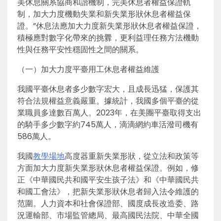
美休息關系協商和諧機制，完美休息者權益保證軌
制，加大力度機動失業和新失業形狀休息者權益保
證。”休息法應加大力度新失業形狀休息者權益保證，
積極應對數字化帶來的挑釁，更利益理任務方法機動
性與任務平安性穩固性之間的關系。
（一）加大力度平臺用工休息者權益維護
我國平臺休息者多少數字宏大，且成長迅猛，保護其
符合法規權益意義嚴重。據統計，我國多個平臺的從
業職員多達數百萬人。2023年，在美團平臺取得支出
的騎手多少數字約745萬人，滴滴網約車活潑司機有
586萬人。
我國
教學場地
高度器重新失業形狀，從立法和政策等
方面加大力度新失業形狀休息者權益保證。例如，修
正《中華國民共和國平安生孩子法》和《中華國民共
和國工會法》，把新失業形狀休息者歸入法令維護的
范圍。人力資本和社會保證部、國度成長改造委、路
況運輸部、市場監管總局、最高國民法院、中華全國