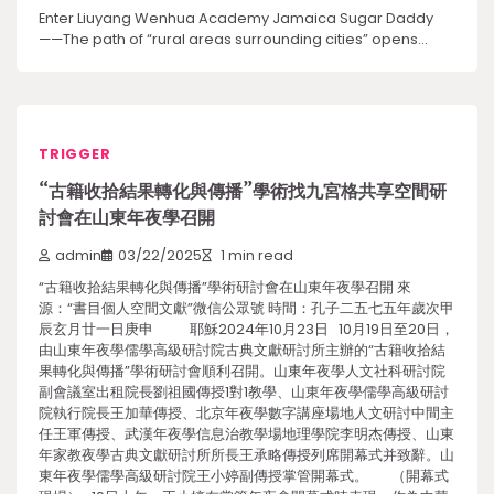
Enter Liuyang Wenhua Academy Jamaica Sugar Daddy
——The path of “rural areas surrounding cities” opens…
TRIGGER
“古籍收拾結果轉化與傳播”學術找九宮格共享空間研
討會在山東年夜學召開
admin
03/22/2025
1 min read
“古籍收拾結果轉化與傳播”學術研討會在山東年夜學召開 來
源：“書目個人空間文獻”微信公眾號 時間：孔子二五七五年歲次甲
辰玄月廿一日庚申 耶穌2024年10月23日 10月19日至20日，
由山東年夜學儒學高級研討院古典文獻研討所主辦的“古籍收拾結
果轉化與傳播”學術研討會順利召開。山東年夜學人文社科研討院
副會議室出租院長劉祖國傳授1對1教學、山東年夜學儒學高級研討
院執行院長王加華傳授、北京年夜學數字講座場地人文研討中間主
任王軍傳授、武漢年夜學信息治教學場地理學院李明杰傳授、山東
年家教夜學古典文獻研討所所長王承略傳授列席開幕式并致辭。山
東年夜學儒學高級研討院王小婷副傳授掌管開幕式。 （開幕式