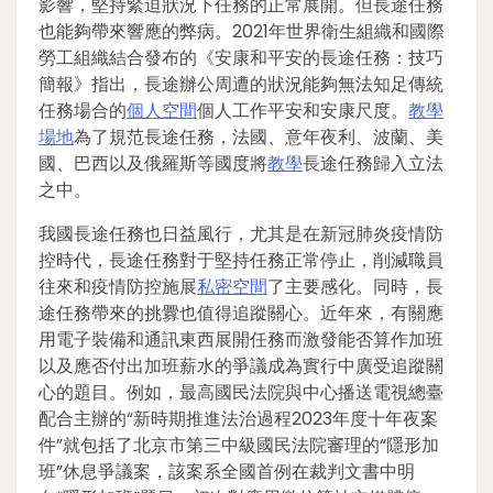
影響，堅持緊迫狀況下任務的正常展開。但長途任務
也能夠帶來響應的弊病。2021年世界衛生組織和國際
勞工組織結合發布的《安康和平安的長途任務：技巧
簡報》指出，長途辦公周遭的狀況能夠無法知足傳統
任務場合的
個人空間
個人工作平安和安康尺度。
教學
場地
為了規范長途任務，法國、意年夜利、波蘭、美
國、巴西以及俄羅斯等國度將
教學
長途任務歸入立法
之中。
我國長途任務也日益風行，尤其是在新冠肺炎疫情防
控時代，長途任務對于堅持任務正常停止，削減職員
往來和疫情防控施展
私密空間
了主要感化。同時，長
途任務帶來的挑釁也值得追蹤關心。近年來，有關應
用電子裝備和通訊東西展開任務而激發能否算作加班
以及應否付出加班薪水的爭議成為實行中廣受追蹤關
心的題目。例如，最高國民法院與中心播送電視總臺
配合主辦的“新時期推進法治過程2023年度十年夜案
件”就包括了北京市第三中級國民法院審理的“隱形加
班”休息爭議案，該案系全國首例在裁判文書中明