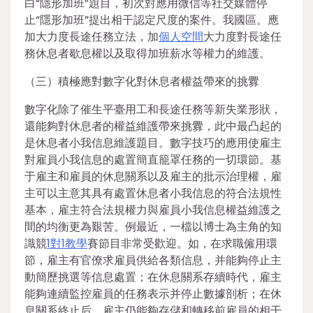
白“隱形加班”題目，初次對應用微信等社交媒體停
止“隱形加班”提出相干認定尺度的案件。我國區。應
加大力度長途任務立法，加
個人空間
大力度對長途任
務休息者歇息權以及取得加班薪水等權力的維護。
（三）積極應對數字化對休息者權益帶來的挑釁
數字化除了催生平臺用工和長途任務等新失業形狀，
還能夠對休息者的權益維護帶來挑釁，此中最凸起的
是休息者小我信息維護題目。數字技巧的應用使雇主
對雇員小我信息的處置簡直籠罩任務的一切環節。基
于雇主和雇員的休息關系以及雇主的批示治理權，雇
主可以主意其具有處置休息者小我信息的符合法規性
基本，雇主符合法規權力與雇員小我信息權益維護之
間的均衡更為艱苦。例最近，一檔以博士為主角的知
識競
1對1教學
賽節目非常受歡迎。如，在求職僱用環
節，雇主有官僚求雇員供給各類信息，并能夠停止主
動簡歷挑選等信息處置；在休息關系存續時代，雇主
能夠連續監控雇員的任務表示并停止數據剖析；在休
息關系終止后，雇主仍能夠存儲和轉移前雇員的相干