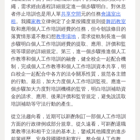
繩，需求經由過程詳細規定進一個步驟明白。對休息
者停止培訓也是用人單
共享空間
元的任務
會議室出
租
。我國
家教
立律例定了企業按國度規則提
舞蹈教室
取和應用個人工作培訓經費的任務，但今朝該條目的
落實情形還不敷幻想
教學場地
，需求從軌制長進一個
步驟明白個人工作培訓經費的提取、應用、評價和監
視等環節的詳細規定。第三，進一個步驟推進個人工
作教導和個人工作培訓的融會，健全校企一起配合機
制，完成個人工作教導和個人工作培訓資本共享，明
白校企一起配合中各方的法令關系性質，規范各主體
的行動。最后，加大力度個人工作培訓監視。應進一
個步驟加大力度對培訓機構的監管，明白培訓補助資
金的請求、應用、後果評價和監管規定，避免說謊取
培訓補助等守法行動的產生。
從立法趨向看，近期可以斟酌制訂一部個人工作培訓
方面的行政律例或部分規章。從久遠看，可斟酌退職
業教導法和相干立法的基本上，鑒戒其他國度的進步
前輩經歷，安身我國國情和實行，整合個人工作教