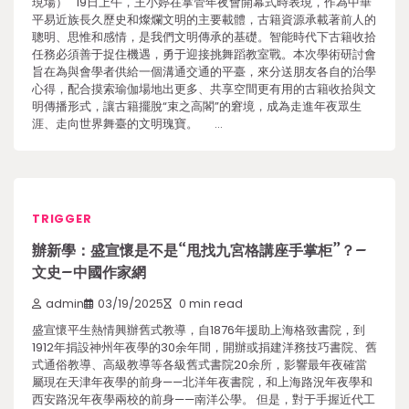
現場） 19日上午，王小婷在掌管年夜會開幕式時表現，作為中華
平易近族長久歷史和燦爛文明的主要載體，古籍資源承載著前人的
聰明、思惟和感情，是我們文明傳承的基礎。智能時代下古籍收拾
任務必須善于捉住機遇，勇于迎接挑舞蹈教室戰。本次學術研討會
旨在為與會學者供給一個溝通交通的平臺，來分送朋友各自的治學
心得，配合摸索瑜伽場地出更多、共享空間更有用的古籍收拾與文
明傳播形式，讓古籍擺脫“束之高閣”的窘境，成為走進年夜眾生
涯、走向世界舞臺的文明瑰寶。 …
TRIGGER
辦新學：盛宣懷是不是“甩找九宮格講座手掌柜”？–
文史–中國作家網
admin
03/19/2025
0 min read
盛宣懷平生熱情興辦舊式教導，自1876年援助上海格致書院，到
1912年捐設神州年夜學的30余年間，開辦或捐建洋務技巧書院、舊
式通俗教導、高級教導等各級舊式書院20余所，影響最年夜確當
屬現在天津年夜學的前身——北洋年夜書院，和上海路況年夜學和
西安路況年夜學兩校的前身——南洋公學。 但是，對于手握近代工