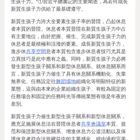
生孩子力。”①習近平總書記的主要闡述，為若何成長
新質生孩子力供給了最基礎遵守。
新質生孩子力誇大全要素生孩子率的晉陞，凸起休息
者本質的晉陞。休息者本質晉陞在新質生孩子力中占
有主要地位，由於把握、催生、完成新質生孩子力的
休息者是最積極和活潑的要素。成長新質生孩子力，
進步休
共享空間
息者本質包含進步休息者技巧尤其是
立異技巧是此中應有之義。同時，新質生孩子力必將
發生新型生孩子關系和新型休息關系。就休息關系而
言，新質生孩子力催生了具有休息關系機動化、失業
無界化、任務設定往
舞蹈場地
組織化等明顯特征的新
業態，這與由本來的企業組織生孩子、有較為固定的
任務場合和固定的任務時光等傳統業態有很是年夜的
差別。
新質生孩子力催生新型生孩子關系和新型休息關系，
應充足施展休息法在晉陞休息者
共享會議室
本質、規
范和保證新型休息關系、增進休息力公道活動以及保
護休息者符合法規權益中的主要感化，經由過程完美