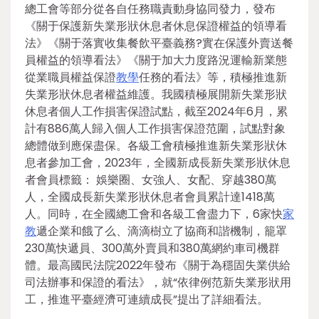
總工會等部分從各自任務職責動身協同發力，發布
《關于保護新失業形狀休息者休息保證權益的領導看
法》《關于落實收集餐飲平臺義務?實在保護外賣送餐
員權益的領導看法》《關于加大力度路況運輸新業態
從業職員權益保證
教學
任務的看法》等，積極推進新
失業形狀休息者權益維護。我國積極展開新失業形狀
休息者個人工作損害保證試點，截至2024年6月，累
計有886萬人歸入個人工作損害保證范圍，試點對象
總體做到應保盡保。各級工會積極推進新失業形狀休
息者參加工會，2023年，全國新成長新失業形狀休息
者會員標籤： 娛樂圈、女強人、女配、穿越380萬
人，全國成長新失業形狀休息者會員累計達1418萬
人。同時，在全國總工會和各級工會盡力下，6家快
家
教
遞企業和餓了么、滴滴樹立了協商和諧機制，籠罩
230萬快遞員、300萬外賣員和380萬網約車司機群
體。最高國民法院2022年發布《關于為穩固失業供給
司法辦事和保證的看法》，就“依律例范新失業形狀用
工，推進平臺經濟可連續成長”提出了詳細看法。