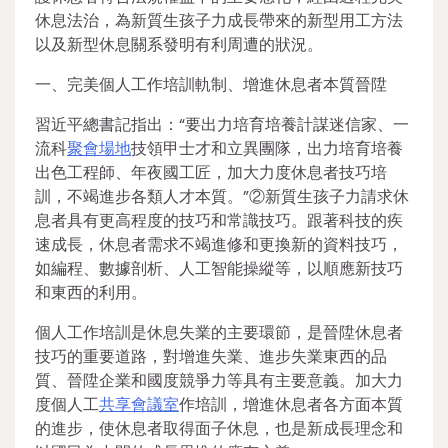
休息法治，為新質生孩子力成長帶來的新型用工方法
以及新型休息關系發明有利周遭的狀況。
一、完美個人工作培訓軌制、增進休息者本質晉陞
習近平總書記指出：“要出力培育培養計謀迷信家、一
流科
聚會場地
技領甲士才和立異團隊，出力培育培養
出色工程師、年夜國工匠，加大力度休息者技巧培
訓，不竭進步各類人才本質。”②新質生孩子力請求休
息者具有更高程度的技巧和常識技巧。跟著科技的疾
速成長，休息者需求不竭進修和更換新的資料技巧，
如編程、數據剖析、人工智能操縱等，以順應新技巧
和東西的利用。
個人工作培訓是休息失業的主要環節，是晉陞休息者
技巧的重要道路，對增進失業、進步失業東西的品
質、晉陞企業和國度競爭力等具有主要意義。加大力
度個人工
共享會議室
作培訓，增進休息者各方面本質
的進步，使休息者取得面子休息，也是新成長理念和