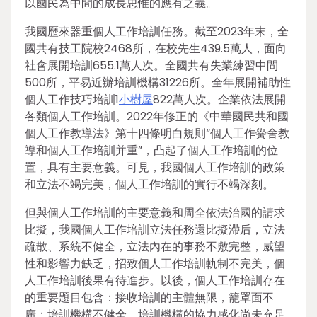
以國民為中間的成長思惟的應有之義。
我國歷來器重個人工作培訓任務。截至2023年末，全
國共有技工院校2468所，在校先生439.5萬人，面向
社會展開培訓655.1萬人次。全國共有失業練習中間
500所，平易近辦培訓機構31226所。全年展開補助性
個人工作技巧培訓1
小樹屋
822萬人次。企業依法展開
各類個人工作培訓。2022年修正的《中華國民共和國
個人工作教導法》第十四條明白規則“個人工作黌舍教
導和個人工作培訓并重”，凸起了個人工作培訓的位
置，具有主要意義。可見，我國個人工作培訓的政策
和立法不竭完美，個人工作培訓的實行不竭深刻。
但與個人工作培訓的主要意義和周全依法治國的請求
比擬，我國個人工作培訓立法任務還比擬滯后，立法
疏散、系統不健全，立法內在的事務不敷完整，威望
性和影響力缺乏，招致個人工作培訓軌制不完美，個
人工作培訓後果有待進步。以後，個人工作培訓存在
的重要題目包含：接收培訓的主體無限，籠罩面不
廣；培訓機構不健全，培訓機構的協力感化尚未充足