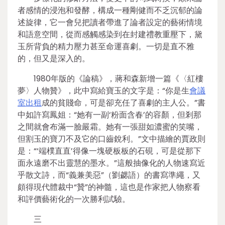
者感情的浸泡和發酵，構成一種剛健而不乏沉郁的論
述旋律，它一會兒把讀者帶進了論者設定的藝術情境
和語意空間，從而感觸感染到在封建禮教重壓下，黛
玉所背負的精力壓力甚至命運喜劇。一切是直不雅
的，但又是深入的。
1980年版的《論稿》，蔣和森新增一篇《〈紅樓
夢〉人物贊》，此中寫給寶玉的文字是：“你是生
會議
室出租
成的貧賤命，可是卻充任了喜劇的主人公。”書
中如許寫鳳姐：“她有一副‘粉面含春’的容顏，但剎那
之間就會布滿一臉嚴霜。她有一張甜如濃蜜的笑嘴，
但割玉的寶刀不及它的口齒銳利。”文中描繪的賈政則
是：“‘端樸直直’得像一塊硬板板的石硯，可是從那下
面永遠磨不出靈慧的墨水。”這般抽像化的人物速寫近
乎散文詩，而“義兼美惡”（劉勰語）的書寫準繩，又
頗得現代體裁中“贊”的神髓，這也是作家把人物察看
和評價藝術化的一次勝利試驗。
三