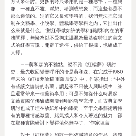
方式來研討。更多的時辰采用的是一種感悟，一種興
趣，一種直不雅、聯想、猜測或想象，而這些都是不
那么迷信的。別的它又長短學科的，我們無法把它限
制在文藝學、小說學、體裁學等學科之內，它扯出什
么來就是什么。”對紅學做如許的學科解讀和內在的事
務闡釋，無疑為以不受拘束瀟灑為最基礎特征的美文
式的紅學言說，開辟了途徑，供給了根據，也組成了
支撐。
——蔣和森的不雅點。縱不雅《紅樓夢》研討
史，最先收回變更呼吁的恰是蔣和森。在完成于1980
年末的《紅樓夢論稿·重版后記》中，作家指出：“中外
有些談文論詩的名著，讀起來不只使人興味橫生，並
且還常帶來一種藝術享用；可是不知從什么時辰起，
文藝實際仿佛釀成晦澀難明的哲學玄理，而古典文學
研討也成了埋在故紙堆中的學問；至于文學藝術所特
有的那種情感激蕩、賭氣撲人和令人著迷的魅力，卻
在那種實際研討下變得蕩然無存了。”作家坦言：
對于《紅樓夢》如許一部佈滿詩意的作品，我感