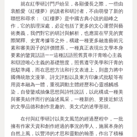
就在紅學研討門戶紛呈，各顯優長之際，一些由
衷酷愛《紅樓夢》的讀者和研討者，不由萌發了新的
聯想和尋求：《紅樓夢》是中國古典小說的巔峰之
作，它的肌理深處，必定包括了更多的文心運營與藝
術奧義，我們對它的研討與解析，也應當在罕見的實
際闡釋、史實考據等之外，構建一種更多融進藝術元
素和審美因子的評價體系，一種真正表現出文學本身
要素的鑒賞話語——這種話語照舊貫串汗青唯心主義
和辯證唯心主義的基礎態度，照舊遵守美學和汗青的
批駁準繩，而在思想方法和行文表達上，則盡力將中
國傳統散文漫筆、詩文評點以及東方印象式批駁等有
用資本融為一體，重視調動主體經歷和心靈感觸感
染，自發鑒戒抽像思想與詩性說話，以此構成一種美
與審美結伴而行的論述風采，一種新的、更接近鮮活
的文學品德和創作意趣的、美文式的述學形狀。
在付與紅學研討以美文風范的經過歷程中，一批
擁有作家天資和創作經過的事況的學人，施展本身的
自然上風，以豐沛的才思和靈動的翰墨，作出了積極