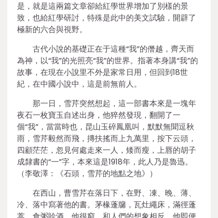
是，就是這兩篇文章卻給紅學世界增加了別樣的景
致，也給紅學研討，特殊是此中的美文試驗，開辟了
極新的六合與視野。
古代小說的基礎正在于這種“我”的僭越，齊天而
為神，以“我”的光照亮“我”的世界。指著本身講“我”的
故事，在現在小說里不外是家常日用，但回到18世
紀，在中國小說中，這是前無前人。
那一日，雪芹突然想起，這一部書本來是一塊年
夜石一枚寶玉自述出身，他猝然發現，翻開了一
個“我”，當當時也，昆山玉碎鳳凰叫，默默無聞逗秋
雨，雪芹毅然而飛，摶扶搖而上九萬里，按下云頭，
四顧茫茫，忽見何處走來一人，矮而瘦，上唇的胡子
成隸書的“一”字，本來這是1918年，此人乃是魯迅。
（李敬澤：《石頭，雪芹的地點之地》）
在西山，曹雪芹在落日下，在野、凍、晚、薄、
冷、落中寫著他的書。茅椽蓬牖，瓦灶繩床，滿徑蓬
蒿，食粥賒酒。他很窮，和人們的想象相反，他即便