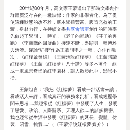
20世紀80年月，高文家王蒙道出了那時文學創作
群體廣泛存在的一種缺憾：作家的非學者化。為了促
使這種狀態的改不雅，底本學殖豐富、腹笥充盈的王
蒙，身材力行，在持續文學
共享會議室
創作的同時率
先做起了學問，一時光，《老子的輔助》《莊子的奔
跑》《李商隱的回旋曲》接連不斷，盡顯另一種博雅
與活潑。縱論“紅樓”作為王蒙問學之一種，亦佳作幾
次，《紅樓啟發錄》《王蒙活說紅樓夢》《王蒙陪讀
紅樓夢》《王蒙〈紅樓夢〉八十講》等多本著作，組
成一處風景奇怪的紅學園林，讓人散步此中，戀戀不
捨。
王蒙坦言：“我把《紅樓夢》看成一部活書來讀，
看成活人來評，看成真正的事務來剖析，看成經歷學
問來思考……我經常從《紅樓夢》中發明了人生，發明
了戀愛、政治、人際關系、天理人欲……的諸多機密。
我也經常從生涯中發明《紅樓夢》的延長、變體、仿
製、昭雪、挑釁……”（《王蒙活說紅樓夢·媒介》）