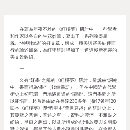
在蔚為年夜不雅的《紅樓夢》研討中，一些學者
和作家以各自的生花妙筆，寫出了一系列翰墨超
脫、“神與物游”的好文章，構成一種美與審美結伴而
行的論述風采，為紅學研討增加了一道道極新亮麗的
美文景致線。
一
久有“紅學”之稱的《紅樓夢》研討，雖說由“詞翰
中一書而得為‘學’”（錢鐘書語），但在中國近古代學
術史上卻可謂一門地隧道道的“顯學”。這門學問之所
以能“顯”，起首是由於在長達230多年（從1791年120
回本《紅樓夢》即“程甲本”問世算起）的研討史上，
其瀏覽之普遍，闡述之單一，資料之豐沛，不雅點之
紛紛，爭辯之劇烈，以及所構成的思惟啟發與文明影
響之深遠，都是其他古典小說難以匹敵的，在全部古