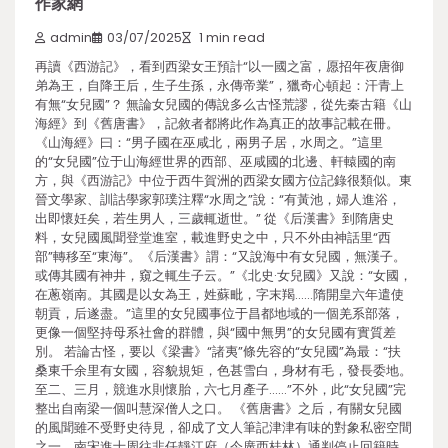
作家網
admin
03/07/2025
1 min read
再讀《西游記》，看到西梁女王預計“以一國之富，愿招年夜唐御
弟為王，自降王后，生子生孫，永傳帝業”，獵奇心頓起：汗青上
有無“女兒國”？ 無論女兒國的傳說多么古怪荒謬，從先秦古籍《山
海經》到《舊唐書》，記敘者都將此作為真正的故事記載在冊。
《山海經》曰：“男子國在巫咸北，兩男子居，水周之。”這里
的“女兒國”位于山海經世界的西部、巫咸國的北邊、軒轅國的南
方，與《西游記》中位于西牛賀洲的西梁女國方位記錄很類似。東
晉文學家、訓詁學家郭璞注釋“水周之”說：“有黃池，婦人進浴，
出即懷妊矣，若生男人，三歲輒逝世。” 從《后漢書》到隋唐史
料，女兒國風聞登堂進室，載進野史之中，只不外由神話里“西
部”轉移至“東海”。《后漢書》謂：“又說海中有女兒國，無漢子。
或傳其國有神井，窺之輒生子云。”《北史·女兒國》又說：“女國，
在蔥嶺南。其國是以女為王，姓蘇毗，字末羯……隋開皇六年遣使
朝貢，后遂盡。”這里的女兒國事位于昌都地域的一個羌系部落，
更像一個堅持母系社會的群體，與“國中無男”的女兒國有實質差
別。 若論古怪，要以《梁書》“諸夷”條先容的“女兒國”為最：“扶
桑東千余里有女國，容貌規矩，色甚雪白，身材有毛，發長委地。
至二、三月，競進水則懷胎，六七月產子……”不外，此“女兒國”完
整出自南梁一個叫慧深僧人之口。 《舊唐書》之后，有關女兒國
的風聞雖不受野史待見，卻成了文人筆記津津有味的對象私密空間
之一。南宋進士周往非任靜江府（今廣西桂林）通判停止回籍時，