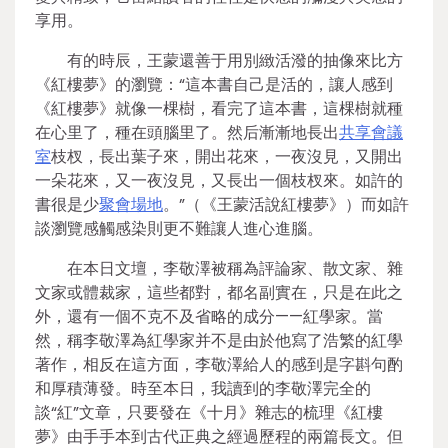
享用。
有的時辰，王蒙還善于用別緻活潑的抽像來比方
《紅樓夢》的瀏覽：“這本書自己是活的，讓人感到
《紅樓夢》就像一棵樹，看完了這本書，這棵樹就種
在心里了，種在頭腦里了。然后漸漸地長出
共享會議
室
枝杈，長出葉子來，開出花來，一夜沒見，又開出
一朵花來，又一夜沒見，又長出一個枝杈來。如許的
書很是少
聚會場地
。”（《王蒙活說紅樓夢》）而如許
談瀏覽感觸感染則更不難讓人進心進腦。
在本日文壇，李敬澤被稱為評論家、散文家、雜
文家或體裁家，這些都對，都名副實在，只是在此之
外，還有一個不克不及省略的成分——紅學家。當
然，稱李敬澤為紅學家并不是由於他寫了浩繁的紅學
著作，相反在這方面，李敬澤給人的感到是字斟句酌
和厚積薄發。時至本日，我讀到的李敬澤完全的
談“紅”文章，只要發在《十月》雜志的梳理《紅樓
夢》由手手本到古代正典之經過歷程的兩篇長文。但