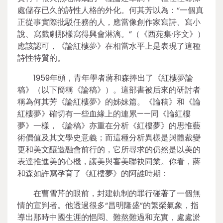
處儲存已久的詩性人格的外化。何其芳以為：“一個真
正從事實際批駁任務的人，應當像創作家寫詩、寫小
說、寫戲劇那樣寫得興會淋漓。”（《西苑集·序文》）
應該認可，《論紅樓夢》在相當水平上是表現了這種
詩性特質的。
1959年頭，青年學者蔣和森捧出了《紅樓夢論
稿》（以下簡稱《論稿》）。這部書被后來的研討者
稱為何其芳《論紅樓夢》的姊妹篇。《論稿》和《論
紅樓夢》確切有一些血緣上的連累——同《論紅樓
夢》一樣，《論稿》亦重在分析《紅樓夢》的思惟藝
術價值及其文學史意義；而這種分析異樣是與體裁變
更和美文釀造融會前行的，它所尋求的仍然是以美的
表達推進美的心機，讓美與審美聯袂同業。你看，蔣
和森如許寫孕育了《紅樓夢》的阿誰時期：
在曹雪芹的眼前，封建軌制的罪行碰著了一個無
情的宣判者。他透過很多“昌明隆盛”的繁榮氣象，指
導出那時中國生涯的悒悶、難熬難過和充實，處處淤