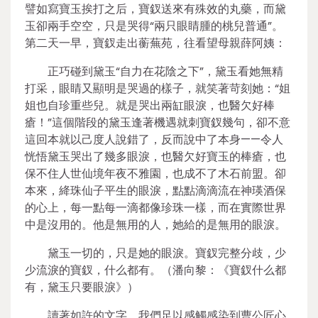
譬如寫寶玉挨打之后，寶釵送來有殊效的丸藥，而黛
玉卻兩手空空，只是哭得“兩只眼睛腫的桃兒普通”。
第二天一早，寶釵走出蘅蕪苑，往看望母親薛阿姨：
正巧碰到黛玉“自力在花陰之下”，黛玉看她無精
打采，眼睛又顯明是哭過的樣子，就笑著苛刻她：“姐
姐也自珍重些兒。就是哭出兩缸眼淚，也醫欠好棒
瘡！”這個階段的黛玉逢著機遇就刺寶釵幾句，卻不意
這回本就以己度人說錯了，反而說中了本身——令人
恍悟黛玉哭出了幾多眼淚，也醫欠好寶玉的棒瘡，也
保不住人世仙境年夜不雅園，也成不了木石前盟。卻
本來，絳珠仙子平生的眼淚，點點滴滴流在神瑛酒保
的心上，每一點每一滴都像珍珠一樣，而在實際世界
中是沒用的。他是無用的人，她給的是無用的眼淚。
黛玉一切的，只是她的眼淚。寶釵完整分歧，少
少流淚的寶釵，什么都有。（潘向黎：《寶釵什么都
有，黛玉只要眼淚》）
讀著如許的文字，我們足以感觸感染到曹公匠心