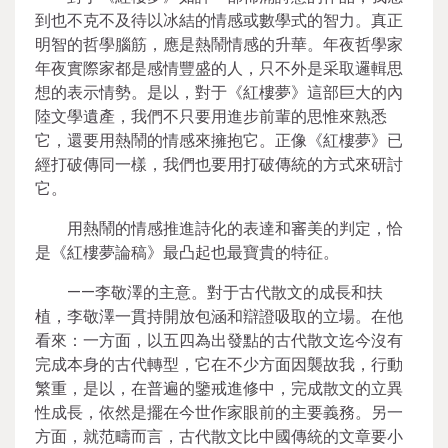
到也不克不及待以冰結的情感或數學式的智力。真正
明智的哲學腦筋，應是熱鬧情感的升華。年夜哲學家
年夜實際家都是感情豐盛的人，只不外是采取邏輯思
想的表示情勢。是以，對于《紅樓夢》這部巨大的內
陸文學遺產，我們不只要用進步前輩的思惟來熟悉
它，還要用熱鬧的情感來擁抱它。正像《紅樓夢》已
經打破傳同一樣，我們也要用打破傳統的方式來研討
它。
用熱鬧的情感推進詩化的表達和審美的判定，恰
是《紅樓夢論稿》最凸起也最寶貴的特征。
——李敬澤的主意。對于古代散文的成長和扶
植，李敬澤一貫持開放包涵和辯證吸取的立場。在他
看來：一方面，以五四為出發點的古代散文迄今沒有
完成本身的古代轉型，它在不少方面因襲故我，行動
繁重，是以，在普遍的鑒戒進修中，完成散文的立異
性成長，依然是擺在今世作家眼前的主要義務。另一
方面，就范疇而言，古代散文比中國傳統的文章要小