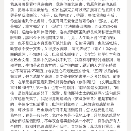
我底哥哥是看得見這書的，我為他而寫這書，我愿意跪在他底眼
前，把這本書呈獻給他。假如他讀完后可以或許撫著在他底懷中哀
哭著的我底頭說：“孩子，我理解你了，往罷，瑜伽場地從今后，
你無論走到什么處所，你底哥哥底愛老是隨著你的！”那么，在我
是知足，非常知足了！ 《消亡》從法國寄回國際，巴金本想公費
印刷，送給年老和伴侶們看。沒有想到葉圣陶師長教師私密空間慧
眼識珠，讓巴金不測地闖進文壇。可見，人生既不是“年老”的設
定，也不是巴金本身完整可以計劃的，它佈滿偶爾，也佈滿牴觸，
既需求不安于實際，又得接收實際。 這句表現了《消亡》寫作念
頭的獻詞，不知為什么，巴金后來刪往了，《消亡》的單行本和收
在巴金文集、選集中的版本找不到它。我沒有專門研討過獻詞，這
種習氣，生怕是來自東方吧，我們很內斂，親近的人之間有時辰
也“不苟言笑”不願直白地表達心底最激烈的感情。“五四”以后的各
類束縛，包含感情的束縛，新文學作家的書里不乏各類獻詞。前兩
天，在單元書庫里看到蕭乾師長教師的《創作四試》（文明生涯出
書社1948年7月第一版）也有一句獻詞：“獻給鸞鸞及其鐵柱。”鐵
柱，是他剛誕生的兒子；鸞鸞，是他那時太太的昵稱嗎？這句獻詞
后來也刪失落了。我記得蕭乾編選的《英國版畫選》也是有獻詞
的，半個多世紀后重印，獻詞的對象換了……掩飾這種感情的為
難，可以懂得，巴金獻給哥哥不是這類題目，怎么也要刪往呢。
我料想，在某一段時代，寫作不再是小我的工作，只能獻給親愛的
讀者們或某個階級，不年夜合適再獻給某一小我了，寫作的所有人
全體性、時期性也遠遠壓過小我性。直到后來，風花雪月重現，家