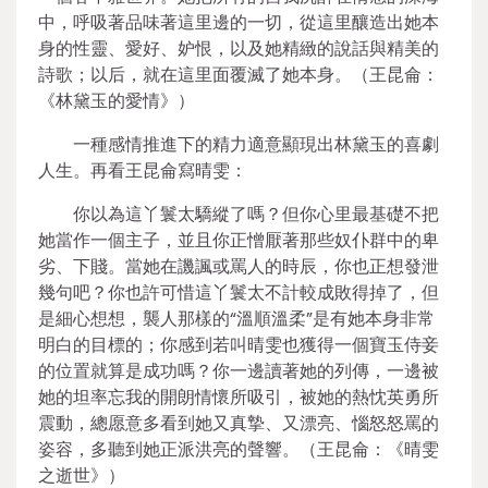
中，呼吸著品味著這里邊的一切，從這里釀造出她本
身的性靈、愛好、妒恨，以及她精緻的說話與精美的
詩歌；以后，就在這里面覆滅了她本身。（王昆侖：
《林黛玉的愛情》）
一種感情推進下的精力適意顯現出林黛玉的喜劇
人生。再看王昆侖寫晴雯：
你以為這丫鬟太驕縱了嗎？但你心里最基礎不把
她當作一個主子，並且你正憎厭著那些奴仆群中的卑
劣、下賤。當她在譏諷或罵人的時辰，你也正想發泄
幾句吧？你也許可惜這丫鬟太不計較成敗得掉了，但
是細心想想，襲人那樣的“溫順溫柔”是有她本身非常
明白的目標的；你感到若叫晴雯也獲得一個寶玉侍妾
的位置就算是成功嗎？你一邊讀著她的列傳，一邊被
她的坦率忘我的開朗情懷所吸引，被她的熱忱英勇所
震動，總愿意多看到她又真摯、又漂亮、惱怒怒罵的
姿容，多聽到她正派洪亮的聲響。（王昆侖：《晴雯
之逝世》）