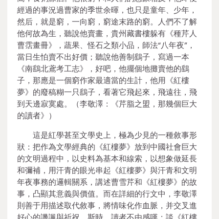
經過的事況過曹家的季世余暉，也只是童年、少年，
然后，就是窮，一向窮，窮途末路的窮。人們不了解
他何故為生，聽說他賣畫，貴州藏書樓躲有《種芹人
曹霑畫冊》，蔬果、怪石之類小品，師法“八年夜”，
當日生怕賣不出好價；聽說他善制鷂子，寫過一本
《南鷂北鳶考工志》，好吧，他擺個地攤賣他的鷂
子，那應是一個窮作家最適當的生計，他用《紅樓
夢》的廢稿糊一只鷂子，看著它飛起來，飛遠往，飛
到天邊寂寞處。（李敬澤：《芹脂之盟，那幾個巨大
的讀者》）
這是紅學甚至文學史上，極為少見的一種敘事形
狀：把作為文學經典的《紅樓夢》放到中國社會巨大
的文明過程中，以史料為基本和線索，以想象做延長
和彌補，用汗青的眼光串起《紅樓夢》與汗青和文明
年夜事務的邏輯關系，講述曹雪芹和《紅樓夢》的故
事，凸顯其意義與價值。而在詳細的行文中，李敬澤
則善于用描述取代敘事，將情味化作血脈，并交叉進
好心的譏諷與祈祝。斯時，讀者不由感嘆：談《紅樓