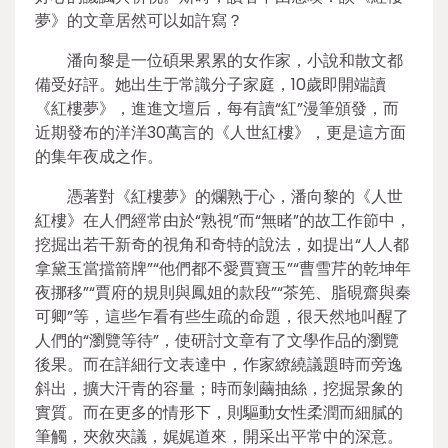
夢》的文章居然可以如許寫？
潘向黎是一位碩果累累的女作家，小說和散文都
備受好評。她出生于常識分子家庭，10歲即開端讀
《紅樓夢》，進進文壇后，每有讀“紅”漫筆頒發，而
近期發布的洋洋30萬言的《人世紅樓》，更是這方面
的集年夜成之作。
憑著對《紅樓夢》的爛熟于心，潘向黎的《人世
紅樓》在人們經常由於“熟視”而“無睹”的故工作節中，
挖掘出若干新奇的視角和奇特的說法，如提出“人人都
拿黛玉當擋箭牌”“他們都不愛賈寶玉”“曹雪芹的乾坤年
夜挪移”“賈府的規則與鳳姐的款段”“茶筅、脂硯齋與秦
可卿”等，這些乍看有些生疏的命題，很天然地叫醒了
人們的“瀏覽等待”，使研討文章有了文學作品的瀏覽
後果。而在詳細行文表達中，作家繚繞議題時而旁逸
斜出，擴大汗青的容量；時而剝繭抽絲，挖掘景象的
實質。而在更多的情形下，則驅動女性柔潤而細膩的
筆觸，夾敘夾議，娓娓道來，開采出平常中的深意。