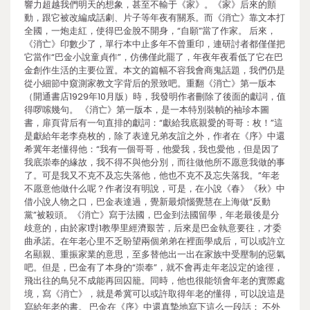
響力超越我們明天的想象，甚至不輸于《家》。《家》后來的顫
動，跟它被改編成話劇、片子等年夜有關系。而《消亡》靠文本打
全國，一炮走紅，使得巴金脫不開身，“自願”當了作家。 后來，
《消亡》印數少了，單行本中止多年不曾重印，連研討者都僅僅把
它當作“巴金小說童貞作”，仿佛僅此罷了，年夜年夜看低了它在巴
金創作生活的主要位置。本文的篇幅不容我會商鬼話題，我們仍是
從小細節中窺測家教文字背后的景致吧。重翻《消亡》第一版本
（開通書店1929年10月版）時，我發明作者刪除了後面的獻詞，值
得啰嗦幾句。 《消亡》第一版本，是一本特別裝幀的袖珍本圖
書，扉頁背后有一句直排的獻詞：“獻給我底親愛的哥哥：枚！”這
是獻給年老李堯枚的，除了表達兄弟友誼之外，作者在《序》中還
希冀年老懂得他：“我有一個哥哥，他愛我，我也愛他，但是因了
我底崇奉的緣故，我不得不與他分別，而往做他所不愿意我做的事
了。可是我又不克不及忘失落他，他也不克不及忘失落我。”年老
不愿意他做什么呢？作者沒有明說，可是，在小說《春》《秋》中
借小說人物之口，巴金表達過，覺新最煩惱覺慧在上海做“反動
黨”被殺頭。《消亡》寫于法國，巴金到法國留學，年老最後是分
歧意的，由於家1對1教學里經濟艱苦，后來是巴金執意要往，才委
曲承諾。在年老心里不乏盼望兩個弟弟在裡面學成后，可以或許立
名顯親、重振家業的意思，至多替他出一出在家族中受壓制的惡氣
吧。但是，巴金有了本身的“崇奉”，就不會再走年老設定的途徑，
飛出往的鳥兒不成能再回囚籠。同時，他也很能領會年老的實際處
境，寫《消亡》，就是希冀可以或許取得年老的懂得，可以說這是
寫給年老的書。 巴金在《序》中還真摯地寫下這么一段話： 不外