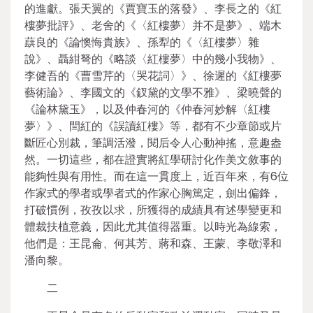
的進獻。張天翼的《賈寶玉的落發》、李長之的《紅
樓夢批評》、老舍的《〈紅樓夢〉并不是夢》、端木
蕻良的《論懊悔貴族》、孫犁的《〈紅樓夢〉雜
說》、聶紺弩的《略談〈紅樓夢〉中的幾小我物》、
李健吾的《曹雪芹的〈哭花詞〉》、徐遲的《紅樓夢
藝術論》、李國文的《釵黛的文學不雅》、梁曉聲的
《論林黛玉》，以及仲春河的《仲春河妙解〈紅樓
夢〉》、閆紅的《誤讀紅樓》等，都有不少章節或片
斷匠心別裁，筆調活潑，閱后令人心動神搖，意趣盎
然。一切這些，都在證實將紅學研討化作美文敘事的
能夠性與有用性。而在這一貫度上，近百年來，有6位
作家式的學者或學者式的作家心胸篤定，劍出偏鋒，
打破慣例，孜孜以求，所獲得的成績具有述學變更和
體裁扶植意義，因此尤其值得器重。以時光為線索，
他們是：王昆侖、何其芳、蔣和森、王蒙、李敬澤和
潘向黎。
二