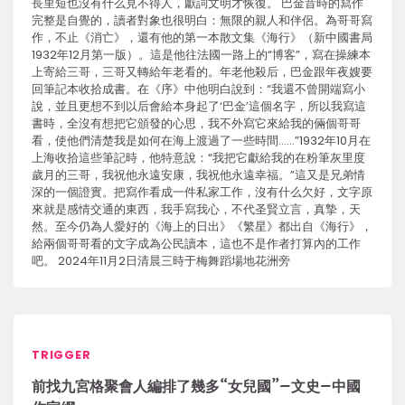
長里短也沒有什么見不得人，獻詞文明才恢復。 巴金昔時的寫作
完整是自覺的，讀者對象也很明白：無限的親人和伴侶。為哥哥寫
作，不止《消亡》，還有他的第一本散文集《海行》（新中國書局
1932年12月第一版）。這是他往法國一路上的“博客”，寫在操練本
上寄給三哥，三哥又轉給年老看的。年老他殺后，巴金跟年夜嫂要
回筆記本收拾成書。在《序》中他明白說到：“我還不曾開端寫小
說，並且更想不到以后會給本身起了‘巴金’這個名字，所以我寫這
書時，全沒有想把它頒發的心思，我不外寫它來給我的倆個哥哥
看，使他們清楚我是如何在海上渡過了一些時間……”1932年10月在
上海收拾這些筆記時，他特意說：“我把它獻給我的在粉筆灰里度
歲月的三哥，我祝他永遠安康，我祝他永遠幸福。”這又是兄弟情
深的一個證實。把寫作看成一件私家工作，沒有什么欠好，文字原
來就是感情交通的東西，我手寫我心，不代圣賢立言，真摯，天
然。至今仍為人愛好的《海上的日出》《繁星》都出自《海行》，
給兩個哥哥看的文字成為公民讀本，這也不是作者打算內的工作
吧。 2024年11月2日清晨三時于梅舞蹈場地花洲旁
TRIGGER
前找九宮格聚會人編排了幾多“女兒國”–文史–中國