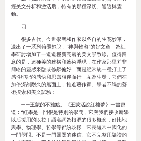
經美文分析和激活后，特有的那種深切、通透與震
動。
四
很多古代、今世學者和作家以各自的生花妙筆，
送出了一系列翰墨超脫，“神與物游”的好文章，為紅
學研討增加了一道道極新亮麗的美文景致線。值得留
意的是，這種美的建構和藝術浮現，在作家那里并非
簡略的靈感來臨或修辭偏好，而是經常統一種打上了
感性印記的感悟和思慮相伴而行，互為生發，它們在
加倍深刻耐久的層面上，推進著作家、學者不竭的藝
術摸索和美文試驗：
——王蒙的不雅點。《王蒙活說紅樓夢》一書寫
道：“紅學是一門很是特別的學問，它與我們接收新學
以后援用的以拉丁語名詞為根源的很多概念，好比地
輿學、物理學、哲學等都紛歧樣，它長短常中國化的
一門學問。不是一門嚴厲的迷信。它不完整用驗證的