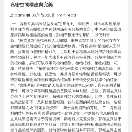
私密空間構建與完美
admin
03/11/2025
1 min read
一、育種立異結果類型及界定 斟酌到，學術界、司法界與種業界
對育種立異有關概念內在與內涵有著分歧的界定，本次研討從常識
產舞蹈場地權維護的角度，對相干概念予以明白，以便利會
商。“種質資本”是指未經人工開闢、未投進智力發明的自然存在的
生物體親代傳遞給子代的植物遺傳物資。“育種資料”是指經人工開
闢、投進智力發明所構成的、可以用于育種基本研討或許種類選育
的植物資料，包含一切尚未具有或許具有特異性、分歧性和穩固性
的植物群，詳細可以表示為植物個別、植物植株、植物細胞、花
粉、植物群等。“植物新種類”是指列進國度植物種類維護名錄，具
有特異性、分歧性、穩固性，并具有新奇性和恰當種類稱號，可以
或許取得植物新種類權維護的植物學上最低分交流類單位的植物
群。“效能基因”是初次從天然界分別或提掏出來的，具有專利受權
要件，可以取得專利權維護的基因或DNA片斷。是以，育種立異結
果包含上述的育種資料、植物新種類和效能基因，此中，育種資料
在某些情形下，又與植物新種類、效能基因的載體彼此交錯，這種
載體被稱之為“特定育種資料”，屬于育種資料的范疇。 二、育種資
料的技巧性特色 與普通範疇技巧信息比擬，作為技巧信息的育種
立異結果必需依靠于育種資料，兩者難以完整分別。育種立異結果
講座場地與育種資料的關系，情勢上相似著作權所維護的作品與特
定作品載體間的關系，雖慎密聯絡接觸但并不同等。育種立異主體