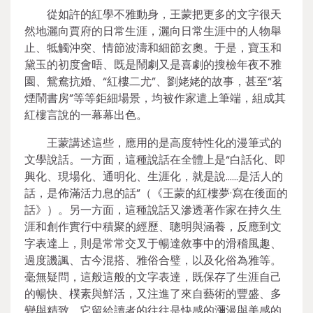
從如許的紅學不雅動身，王蒙把更多的文字很天
然地灑向賈府的日常生涯，灑向日常生涯中的人物舉
止、牴觸沖突、情節波濤和細節玄奧。于是，寶玉和
黛玉的初度會晤、既是鬧劇又是喜劇的搜檢年夜不雅
園、鴛鴦抗婚、“紅樓二尤”、劉姥姥的故事，甚至“茗
煙鬧書房”等等鉅細場景，均被作家遣上筆端，組成其
紅樓言說的一幕幕出色。
王蒙講述這些，應用的是高度特性化的漫筆式的
文學說話。一方面，這種說話在全體上是“白話化、即
興化、現場化、通明化、生涯化，就是說……是活人的
話，是佈滿活力息的話”（《王蒙的紅樓夢·寫在後面的
話》）。另一方面，這種說話又滲透著作家在持久生
涯和創作實行中積聚的經歷、聰明與涵養，反應到文
字表達上，則是常常交叉于暢達敘事中的滑稽風趣、
過度譏諷、古今混搭、雅俗合璧，以及化俗為雅等。
毫無疑問，這般這般的文字表達，既保存了生涯自己
的暢快、樸素與鮮活，又注進了來自藝術的豐盛、多
變與精致，它留給讀者的往往是快感的瀰漫與美感的