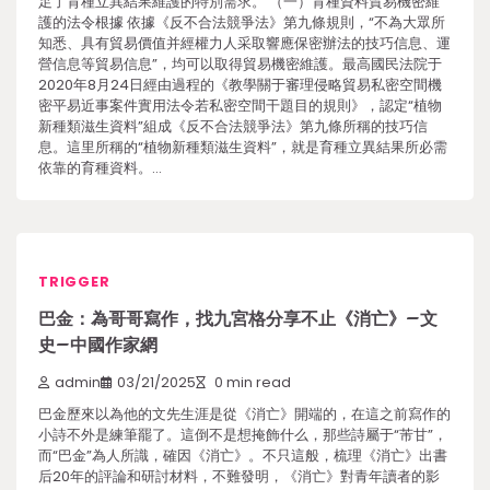
足了育種立異結果維護的特別需求。 （一）育種資料貿易機密維
護的法令根據 依據《反不合法競爭法》第九條規則，“不為大眾所
知悉、具有貿易價值并經權力人采取響應保密辦法的技巧信息、運
營信息等貿易信息”，均可以取得貿易機密維護。最高國民法院于
2020年8月24日經由過程的《教學關于審理侵略貿易私密空間機
密平易近事案件實用法令若私密空間干題目的規則》，認定“植物
新種類滋生資料”組成《反不合法競爭法》第九條所稱的技巧信
息。這里所稱的“植物新種類滋生資料”，就是育種立異結果所必需
依靠的育種資料。…
TRIGGER
巴金：為哥哥寫作，找九宮格分享不止《消亡》–文
史–中國作家網
admin
03/21/2025
0 min read
巴金歷來以為他的文先生涯是從《消亡》開端的，在這之前寫作的
小詩不外是練筆罷了。這倒不是想掩飾什么，那些詩屬于“芾甘”，
而“巴金”為人所識，確因《消亡》。不只這般，梳理《消亡》出書
后20年的評論和研討材料，不難發明，《消亡》對青年讀者的影