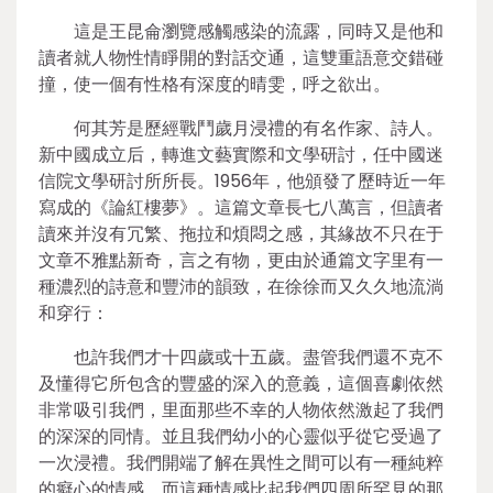
這是王昆侖瀏覽感觸感染的流露，同時又是他和
讀者就人物性情睜開的對話交通，這雙重語意交錯碰
撞，使一個有性格有深度的晴雯，呼之欲出。
何其芳是歷經戰鬥歲月浸禮的有名作家、詩人。
新中國成立后，轉進文藝實際和文學研討，任中國迷
信院文學研討所所長。1956年，他頒發了歷時近一年
寫成的《論紅樓夢》。這篇文章長七八萬言，但讀者
讀來并沒有冗繁、拖拉和煩悶之感，其緣故不只在于
文章不雅點新奇，言之有物，更由於通篇文字里有一
種濃烈的詩意和豐沛的韻致，在徐徐而又久久地流淌
和穿行：
也許我們才十四歲或十五歲。盡管我們還不克不
及懂得它所包含的豐盛的深入的意義，這個喜劇依然
非常吸引我們，里面那些不幸的人物依然激起了我們
的深深的同情。並且我們幼小的心靈似乎從它受過了
一次浸禮。我們開端了解在異性之間可以有一種純粹
的癡心的情感，而這種情感比起我們四周所罕見的那