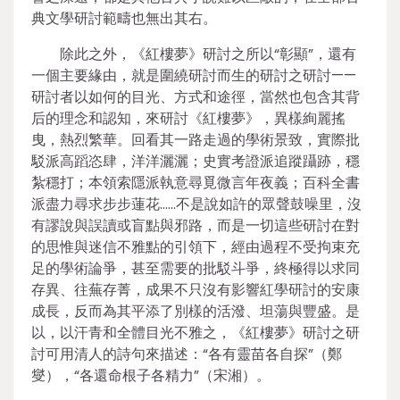
典文學研討範疇也無出其右。
除此之外，《紅樓夢》研討之所以“彰顯”，還有
一個主要緣由，就是圍繞研討而生的研討之研討——
研討者以如何的目光、方式和途徑，當然也包含其背
后的理念和認知，來研討《紅樓夢》，異樣絢麗搖
曳，熱烈繁華。回看其一路走過的學術景致，實際批
駁派高蹈恣肆，洋洋灑灑；史實考證派追蹤躡跡，穩
紮穩打；本領索隱派執意尋覓微言年夜義；百科全書
派盡力尋求步步蓮花……不是說如許的眾聲鼓噪里，沒
有謬說與誤讀或盲點與邪路，而是一切這些研討在對
的思惟與迷信不雅點的引領下，經由過程不受拘束充
足的學術論爭，甚至需要的批駁斗爭，終極得以求同
存異、往蕪存菁，成果不只沒有影響紅學研討的安康
成長，反而為其平添了別樣的活潑、坦蕩與豐盛。是
以，以汗青和全體目光不雅之，《紅樓夢》研討之研
討可用清人的詩句來描述：“各有靈苗各自探”（鄭
燮），“各還命根子各精力”（宋湘）。