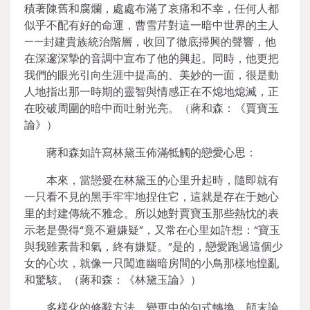
積著陳舊和腐爛，處處布滿了哀痛和不幸，任何人都
似乎不配有好的命運，曹雪芹對這一暗中世界的主人
——封建貴族統治階層，收回了徹底掃興的聲響，他
在深邃深摯的音調中宣布了他的興起。同時，他更把
我們的眼光引向生涯中提高的、美妙的一面，很是動
人地指出那一時期的靈智與情感正在不熄地熄滅，正
在咬破周圍的暗中而吐射光亮。（蔣和森：《賈寶玉
論》）
蔣和森如許寫林黛玉佈滿牴觸的戀愛心思：
本來，當戀愛在林黛玉的心里升起時，隨即就有
一只看不見的黑手牢牢地捏住它，這就是存在于她心
里的封建傳統不雅念。所以她對賈寶玉那些熱忱的表
示老是覺得“竟不避嫌疑”，又常在心里如許想：“寶玉
與我雖素昔和氣，終有嫌疑。”是的，戀愛跑過這個少
女的心坎，就像一只闖進幽暗房間的小鳥那樣地惶亂
和驚駭。（蔣和森：《林黛玉論》）
多樣化的修辭方法，變更中的句式轉換，顛末論