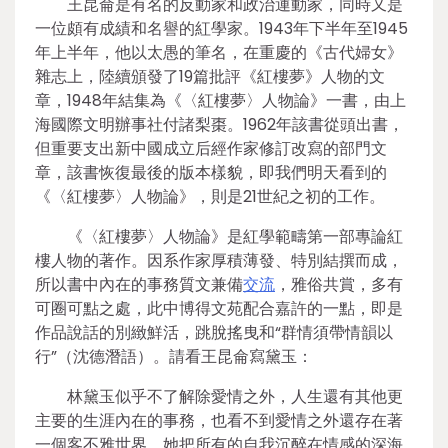
王昆侖是有名的反動家和政治運動家，同時又是
一位頗有成績和名譽的紅學家。1943年下半年至1945
年上半年，他以太愚的筆名，在重慶的《古代婦女》
雜志上，陸續頒發了19篇批評《紅樓夢》人物的文
章，1948年結集為《〈紅樓夢〉人物論》一書，由上
海國際文明辦事社付諸梨棗。1962年該書從頭出書，
但重要支出新中國成立后經作家修訂改寫的部門文
章，該書恢復最後的版本樣貌，即我們明天看到的
《〈紅樓夢〉人物論》，則是21世紀之初的工作。
《〈紅樓夢〉人物論》是紅學範疇第一部專論紅
樓人物的著作。因系作家厚積薄發、特別結撰而成，
所以書中內在的事務質文兼備
交流
，雅俗共賞，多有
可圈可點之處，此中博得文苑配合嘉許的一點，即是
作品說話的別緻鮮活，跳脫搖曳和“群情須帶情韻以
行”（沈德潛語）。請看王昆侖寫黛玉：
林黛玉似乎不了解除愛情之外，人生還有其他更
主要的生涯內在的事務，也看不到愛情之外還存在著
一個客不雅世界。她把所有的自我沉醉在情感的深海