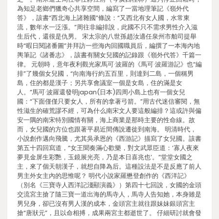
為知足老鄉們獵奇心共享空間，編寫了一當地理筆記《嶺外代
答》，該書“西北海上諸雜國”條說：“又西北有女人國，水常東
流，數年水一泛漲。”周往非編排說，此國不只不需求男性介入滋
生后代，還很是仇男。 宋太宗的八世孫趙汝適任泉州市舶司提舉
時“暇日閱諸番圖”并拜訪一些海內回國職員后，編撰了一本海內地
輿筆記《諸番志》，該書有關女兒國的記錄跟《嶺外代答》千篇一
律。 元朝時，意年夜利觀光家馬可·波羅的《馬可·波羅游記》也“編
排”了幾個女兒國，“向南海行約五百里，則達到二島，一個稱男
島，住的都是漢子；另共享會議室一個是女島，住的滿是女
人。”馬可·波羅還發明japan(日本)四周小島上也有一個女兒
國：“下面僅僅只要女人，所有的拿著弓箭。”用古代迷信審閱，無
性滋生的確荒謬不經，可為什么南宋文人要這般編排？這或許與偏
安一隅的南宋特別國情有關，海上商業是那時主要的性命線。故
而，女兒國的方位也跟著平易近間傳說遷徙到南海。 明清時代，
小說創作邁向飛騰，尤其吳承恩的《西游記》描寫了女兒國。該書
第五十四回寫道，“女王聞奏滿心歡樂，對文武眾臣道：‘寡人夜來
夢見金屏生彩艷，玉鏡展光亮，乃是本日喜兆也’。”堂堂女國之
主，來了個天朝漢子，就想自降為后。這種設法是不是反應了前人
男主外女主內的思惟呢？ 明代小說家羅懋登創作的《西洋記》
（別名《三寶寺人西洋記淺顯演義》）第四十七回說，女國的金頭
交流宮主搶了隨三寶一道出海的馬寺人，馬寺人告知她，本身雖是
男兒身，卻已沒有男人漢的成本，金頭宮主就往跟妹妹銀頭宮主
搶“唐狀元”，且以命相搏，成果兩宮主都逝世了。 仔細研討就會發