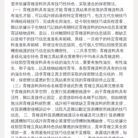
需求依據育種資料所具有技巧性特色，采取適合的保密辦法。
（一）育種資料具有滋生才能 育種立異結果所依靠的育種資料具
有滋生才能，可以或許經由過程特定育種技巧，包含古代生物技巧
和傳統蒔植技巧，完成再生與滋生。從今朝生物技巧成長程度看，
難以依據分子生物技巧記錄的有關特定育種資料的DNA信息直接繁
育該植物資料。是以，任何離開特定育種資料的信息描寫，都缺乏
以使相干的技巧信息進進私有範疇。異樣，一旦相干的特定育種資
料進進私有範疇，即便沒有信息描寫，也可個人空間以招致受貿易
機密維護的技巧信息損失機密性。 （二共享空間）育種資料具有
多樣化滋生特色 育種立異結果在實教學行中均表示為育種資料，
分歧類型育種資料具有分歧的滋生方法，重要有無性滋生、有性滋
生、孢子滋生，以及植物組織培育等。各類育種資料所具有的分歧
的滋生特色，請求育種立異主體所采取的保密辦法是分歧的，同
時，保密辦法還應針對立異結果所呈現的育種環節停止設置。
（三）育種資料與特命名稱需求彼此對應 育種立異結果完整依靠
于育種資料共享空間，在實行貿易機密維護中，由于育種資料具有
活性，難以直接停止固定，必需借助特命名稱予以指向。假如稱號
無法與育種資料絕對應，或許相干稱號缺乏育種資料的對應支撐，
在貿易機密侵權訴訟中，法院凡是難以斷定貿易機密所維護的技巧
信息。 三、育種資料貿易機密維護法令根據及司法實行 貿易機密
維護機制可以或許與育種企業運營治理機制無機融會，可以依據分
歧類型育種立異結果特色供給響應的保密辦法，貫串育種立異全部
環節一直，有用避免特定技巧信息被不妥獲取、表露或許應用，知