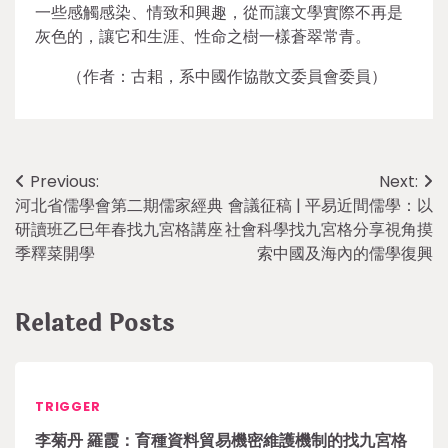
一些感觸感染、情致和興趣，從而讓文學實際不再是
灰色的，讓它和生涯、性命之樹一樣蒼翠常青。
（作者：古耜，系中國作協散文委員會委員）
Post
Previous:
Next:
河北省儒學會第二期儒家經典
會議征稿 | 平易近間儒學：以
navigation
研讀班乙巳年春找九宮格講座
社會科學找九宮格分享視角摸
季釋菜開學
索中國及海內的儒學復興
Related Posts
TRIGGER
李菊丹 羅霞：育種資料貿易機密維護機制的找九宮格