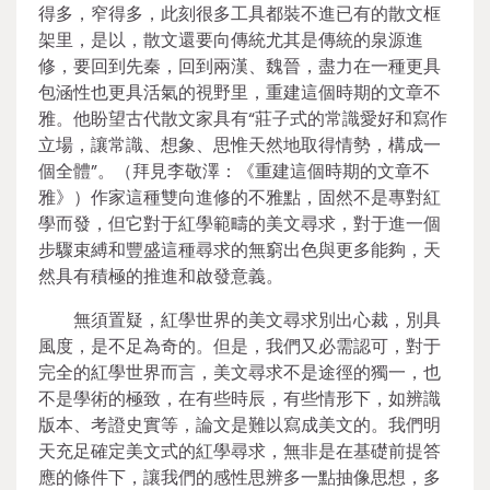
得多，窄得多，此刻很多工具都裝不進已有的散文框
架里，是以，散文還要向傳統尤其是傳統的泉源進
修，要回到先秦，回到兩漢、魏晉，盡力在一種更具
包涵性也更具活氣的視野里，重建這個時期的文章不
雅。他盼望古代散文家具有“莊子式的常識愛好和寫作
立場，讓常識、想象、思惟天然地取得情勢，構成一
個全體”。（拜見李敬澤：《重建這個時期的文章不
雅》）作家這種雙向進修的不雅點，固然不是專對紅
學而發，但它對于紅學範疇的美文尋求，對于進一個
步驟束縛和豐盛這種尋求的無窮出色與更多能夠，天
然具有積極的推進和啟發意義。
無須置疑，紅學世界的美文尋求別出心裁，別具
風度，是不足為奇的。但是，我們又必需認可，對于
完全的紅學世界而言，美文尋求不是途徑的獨一，也
不是學術的極致，在有些時辰，有些情形下，如辨識
版本、考證史實等，論文是難以寫成美文的。我們明
天充足確定美文式的紅學尋求，無非是在基礎前提答
應的條件下，讓我們的感性思辨多一點抽像思想，多