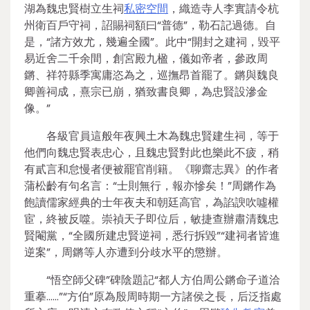
湖為魏忠賢樹立生祠
私密空間
，織造寺人李實請令杭
州衛百戶守祠，詔賜祠額曰“普德”，勒石記過德。自
是，“諸方效尤，幾遍全國”。此中“開封之建祠，毀平
易近舍二千余間，創宮殿九楹，儀如帝者，參政周
鏘、祥符縣季寓庸恣為之，巡撫昂首罷了。鏘與魏良
卿善祠成，熹宗已崩，猶致書良卿，為忠賢設滲金
像。”
各級官員這般年夜興土木為魏忠賢建生祠，等于
他們向魏忠賢表忠心，且魏忠賢對此也樂此不疲，稍
有貳言和怠慢者便被罷官削籍。《聊齋志異》的作者
蒲松齡有句名言：“士則無行，報亦慘矣！”周鏘作為
飽讀儒家經典的士年夜夫和朝廷高官，為諂諛吹噓權
宦，終被反噬。崇禎天子即位后，敏捷查辦肅清魏忠
賢閹黨，“全國所建忠賢逆祠，悉行拆毀”“建祠者皆進
逆案”，周鏘等人亦遭到分歧水平的懲辦。
“悟空師父碑”碑陰題記“都人方伯周公鏘命子道洽
重摹……”“方伯”原為殷周時期一方諸侯之長，后泛指處