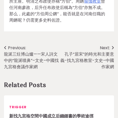
所主座。明清之布政使亦稱“方伯”。周鏘
瑜伽教室
曾
任河南參政，后升任布政使后稱為“方伯”亦無不成。
那么，此處的“方伯周公鏘”，能否就是在河南任職的
周鏘呢？仍需更多史料佐證。
Post
Previous:
Next:
龍涎三炷博山爐——宋人詩文
孔子“居宋”的時光和主要意
navigation
中的“龍涎噴鼻”–文史–中國找
義-找九宮格教室-文史–中國
九宮格會議作家網
作家網
Related Posts
TRIGGER
新找九宮格空間中國成立后錢鍾書的學術途徑