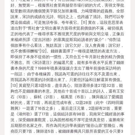
好、無雙第一，模擬舊社會里商舖登市場行銷的方式，害得文學批
駁里數得清的幾個贊美字眼兒加班兼職、力竭聲嘶的趕義務。全部
說來，宋詩的成績在元詩、明詩之上，也跨越了清詩。我們可以夸
獎這個成績，可是無須夸張、夸年夜它。[11] 實在，這段意思里表
達出對于“舊社會”文明出書單方面尋求貿易價值的不滿，確切很真
正的地代表了一種尋求客不雅現實尺度的學術與文明立場，正像后
來楊絳所譯《堂吉訶德》的塞萬提斯寫給讀者的“媒介”：“你對這
個故事有什么看法，無妨直說；說它欠好，沒人會責備；說它好，
也不會獲得酬報”[12]。錢鍾書選擇了一種很是聰慧的表達方法，
即保持了本身不從俗的一慣性，又符合五十年月新社會的精力價值
不雅念。而《宋詩選注》的編選尺度，能有多年夜水平反應了錢鍾
書本身的尺度？1988年噴鼻港版媒介支出了幾年前接收采訪時的
一段話： 由于各種緣因，我認為可選的詩往往不克不及選出來，
而我認為不用選的詩倒選出來了。只要些評論和注解還算有價值。
[13] 黃庭堅只選3題5首，盡非真心。陸游選得多達27題32首，能
夠也不是錢鍾書的本意。其他在十首或十首以上的詩人，還有王安
石（10首）、蘇軾（21首）、楊萬里（15首），陳與義沾了愛國題
材的光，選了11首，再就是范成年夜，12題28首（此中《四時田園
雜興》一題選了16首之多），最后是汪元量，2題卻有21首，重要
是《湖州歌》選了17首，這個組詩原有98首，寫南宋亡國經過的事
況，深受錢鍾書觀賞，以為固然根柢不厚可是情真意切，遠勝南宋
后期那些名家之作。而作為同光詩學表揚的“陵谷山原”那幾位，梅
堯臣只要7首，陳師道5首，被錢鍾書獨具只眼所喜愛的王令只要3