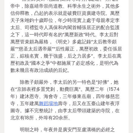
帝中，除嘉靖帝崇尚道教、科學永生之術外，其他多
信仰釋教，凸起的表示就是破費巨資廣建寺院。萬歷
天子朱翊鈞十歲即位，年少時現實上處于母親孝定李
太后、司禮監寺人馮保和內閣首輔張居正的配合監護
之下，這一時代即有名的“萬歷新政”時代。李太后對
萬歷管束頗為嚴格，《明史》多處記錄“太后教帝頗
嚴”“慈圣太后遇帝嚴”“后性嚴正，萬歷初政，委任張居
正，綜核名實，幾于強盛，后之力居多”。李太后在萬
歷初政及“國本之爭”中都施展了必定感化，是明代為
數未幾且有政治成績的后妃。
除教子頗嚴外，李太后的另一特色是“好佛”，她
在“京師表裡多置梵剎，動費巨萬”。萬歷二年（1574
年）建沐恩寺、海會寺，三年修東岳廟，四年修慈悲
寺，五年建萬
舞蹈場地
壽寺，后又在五臺山建年夜浮
圖寺。據不完整統計，由李太后帶頭建築的寺院，在
北京有18所，外埠有20余所。
明朝之時，年夜井是廣安門至盧溝橋的必經之