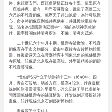
路，東距廣安門、西距盧溝橋正好各十里。這里原有
一座義井庵，后有一和尚召募資金，鍛造了高達三丈
六尺的不雅音銅像。萬歷天子得知以后，為討母親歡
心，命令將銅像送到義井庵供奉，并且撥款重建寺
院，賜名為“護國萬佛延壽寺”，閣前為明神宗敕諭
碑，殿宇樓閣住持噴鼻廚無一不備，噴鼻火茂盛。
二十世紀六十年月中期，延壽寺被撤除，不雅音
銅像寄存于市文物部分，后由年夜鐘寺古鐘博物館運
回，修復后露天立在豐臺體育中間東北角的萬佛延壽
寺原址。該像是北京現存最高峻、外型最精美的銅鑄
不雅音菩薩像。
“悟空師父碑”立于明崇禎十三年（1640年）四
月，青白石質地，螭首方座，通高4.12米，碑身邊框
線刻10條活靈活現的平眼龍，碑文記錄了明代崇禎年
間護國萬佛延壽寺的補葺情形，碑陰線刻須菩提祖師
畫像，該碑現躲北京石刻藝術博物館。
畫像源于北宋佳人