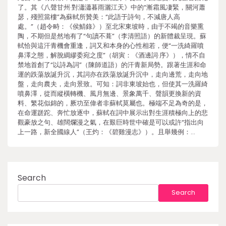
了。其《八聲甘州·對瀟瀟暮雨灑江天》中的“漸霜風凄緊，關河蕭
瑟，殘照當樓”為蘇軾所贊美：“此語于詩句，不減唐人高
處。”（趙令畤：《侯鯖錄》）至北宋東坡時，由于不竭的音樂熏
陶，不期但是然地有了“句讀不葺”（李清照語）的新體裁呈現。蘇
軾恰與這汗青機會重逢，詞又和本身的心性相若，便“一洗綺羅噴
鼻澤之態，解脫綢繆委宛之度”（胡寅：《酒邊詞·序》），情不自
禁地首創了“以詩為詞”（陳師道語）的汗青新局勢。跟著生涯和命
運的跌蕩放誕升沉，其詞亦在跌蕩放誕升沉中，走向邊荒，走向地
盤，走向農夫，走向景致。可知：詞非東坡始也，但使其一洗羅綺
噴鼻澤，從而縱橫轉機、風月無邊、景象萬千、聲韻更換新的資
料、繁花似錦的，厥功至偉者非蘇軾莫屬也。極端不足為奇的是，
在命運蹉跎、奔忙放逐中，蘇軾在詞中展示出對生涯積極向上的悲
觀豪放之句、雄闊爛漫之氣，在艱巨時世中確是可以或許“指出向
上一路，新全國線人”（王灼：《碧雞漫志》）。且舉幾例：…
Search
Search