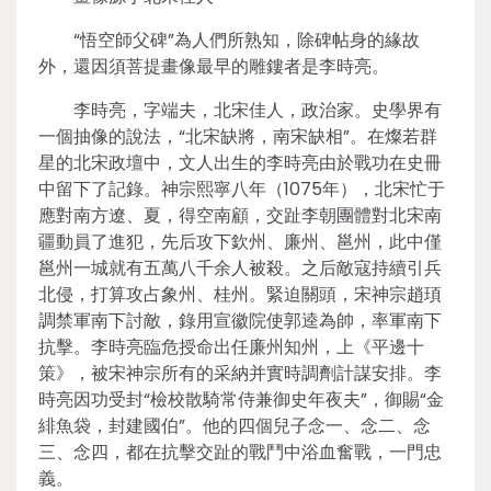
“悟空師父碑”為人們所熟知，除碑帖身的緣故
外，還因須菩提畫像最早的雕鏤者是李時亮。
李時亮，字端夫，北宋佳人，政治家。史學界有
一個抽像的說法，“北宋缺將，南宋缺相”。在燦若群
星的北宋政壇中，文人出生的李時亮由於戰功在史冊
中留下了記錄。神宗熙寧八年（1075年），北宋忙于
應對南方遼、夏，得空南顧，交趾李朝團體對北宋南
疆動員了進犯，先后攻下欽州、廉州、邕州，此中僅
邕州一城就有五萬八千余人被殺。之后敵寇持續引兵
北侵，打算攻占象州、桂州。緊迫關頭，宋神宗趙頊
調禁軍南下討敵，錄用宣徽院使郭逵為帥，率軍南下
抗擊。李時亮臨危授命出任廉州知州，上《平邊十
策》，被宋神宗所有的采納并實時調劑計謀安排。李
時亮因功受封“檢校散騎常侍兼御史年夜夫”，御賜“金
緋魚袋，封建國伯”。他的四個兒子念一、念二、念
三、念四，都在抗擊交趾的戰鬥中浴血奮戰，一門忠
義。