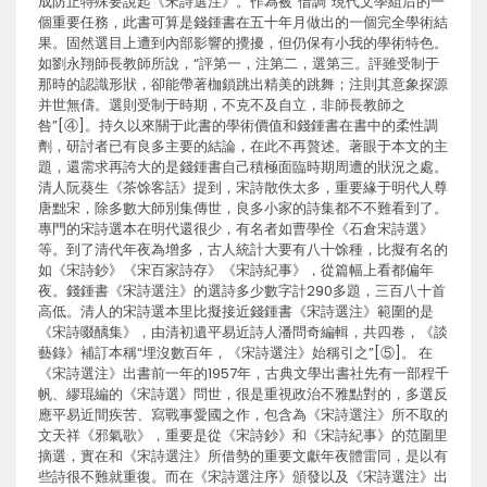
成防止特殊要說起《宋詩選注》。作為被“借調”現代文學組后的一
個重要任務，此書可算是錢鍾書在五十年月做出的一個完全學術結
果。固然選目上遭到內部影響的攪擾，但仍保有小我的學術特色。
如劉永翔師長教師所說，“評第一，注第二，選第三。評雖受制于
那時的認識形狀，卻能帶著枷鎖跳出精美的跳舞；注則其意象探源
并世無儔。選則受制于時期，不克不及自立，非師長教師之
咎”[④]。持久以來關于此書的學術價值和錢鍾書在書中的柔性調
劑，研討者已有良多主要的結論，在此不再贅述。著眼于本文的主
題，還需求再誇大的是錢鍾書自己積極面臨時期周遭的狀況之處。
清人阮葵生《茶馀客話》提到，宋詩散佚太多，重要緣于明代人尊
唐黜宋，除多數大師別集傳世，良多小家的詩集都不不難看到了。
專門的宋詩選本在明代還很少，有名者如曹學佺《石倉宋詩選》
等。到了清代年夜為增多，古人統計大要有八十馀種，比擬有名的
如《宋詩鈔》《宋百家詩存》《宋詩紀事》，從篇幅上看都偏年
夜。錢鍾書《宋詩選注》的選詩多少數字計290多題，三百八十首
高低。清人的宋詩選本里比擬接近錢鍾書《宋詩選注》範圍的是
《宋詩啜醨集》，由清初遺平易近詩人潘問奇編輯，共四卷，《談
藝錄》補訂本稱“埋沒數百年，《宋詩選注》始稱引之”[⑤]。 在
《宋詩選注》出書前一年的1957年，古典文學出書社先有一部程千
帆、繆琨編的《宋詩選》問世，很是重視政治不雅點對的，多選反
應平易近間疾苦、寫戰事愛國之作，包含為《宋詩選注》所不取的
文天祥《邪氣歌》，重要是從《宋詩鈔》和《宋詩紀事》的范圍里
摘選，實在和《宋詩選注》所借勢的重要文獻年夜體雷同，是以有
些詩很不難就重復。而在《宋詩選注序》頒發以及《宋詩選注》出