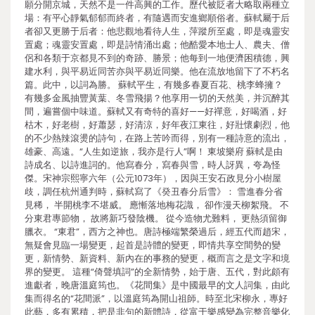
願分開京城，天然不是一件高興的工作。歷代被貶者大略取兩種立
場：有平心靜氣郁郁而終者，有隨遇而安進鄉順俗者。蘇軾屬于后
者卻又更勝于后者：他悲觀地看待人生，萍蹤所至處，即是魂靈安
置處；魂靈安置處，即是詩情涌出處；他酷愛本地士人、農夫、僧
侶和各類于京都見不到的奇跡、勝景；他每到一地便濟困積德，興
建水利，與平易近同苦亦與平易近同樂。他在流放地留下了不朽名
篇。此中，以詞為勝。 蘇軾平生，有幾多春夏百花、桃李蜂擁？
有幾多金風抽豐黃葉、冬雪飛揚？他享用一切的天然美，并沉醉其
間，遍嘗個中味道。蘇軾又有奇特的喜好——好禪意，好喝酒，好
枯木，好老樹，好蕭瑟，好清涼，好年夜江東往，好壯懷劇烈，他
的不少熱辣滾燙的詩句，在路上苦吟而得，別有一種詩意的流出，
雄豪、高遠。“人生如逆旅，我亦是行人”啊！ 東坡樂府 蘇軾是由
詩成名、以詩進詞的。他寫春分，寫春與雪，時人訝異，夸為怪
傑。宋神宗熙寧六年（公元1073年），因與王安石政見分小樹屋
歧，調任杭州通判時，蘇軾寫了《癸丑春分后雪》： 雪進春分省
見稀， 半開桃李不堪威。 應慚落地梅花識， 卻作漫天柳絮飛。 不
分東君專節物， 故將新巧發陰機。 從今造物尤難料， 更熱須留御
臘衣。 “東君”，西方之神也。唐詩極端繁榮過后，經五代而趙宋，
無疑會見臨一場變更，起首是詩體的變更，即情共享空間勢的變
更，新情勢、新資料、新內在的事務的變更，概而言之是文字和境
界的變更。 這種“倚聲填詞”的全新情勢，始于唐、五代，對此頗有
進獻者，晚唐溫庭筠也。《花間集》是中國最早的文人詞集，由此
集而得名的“花間派”，以溫庭筠為開山祖師。時至北宋柳永，專好
此藝，多有累積，把是非句的新體詩，從富于樂感變為完整音樂化