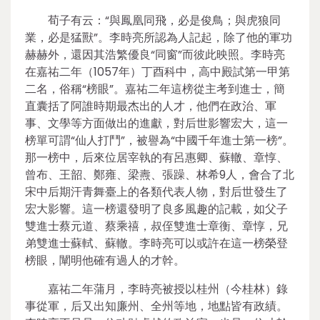
荀子有云：“與鳳凰同飛，必是俊鳥；與虎狼同
業，必是猛獸”。李時亮所認為人記起，除了他的軍功
赫赫外，還因其浩繁優良“同窗”而彼此映照。李時亮
在嘉祐二年（1057年）丁酉科中，高中殿試第一甲第
二名，俗稱“榜眼”。嘉祐二年這榜從主考到進士，簡
直囊括了阿誰時期最杰出的人才，他們在政治、軍
事、文學等方面做出的進獻，對后世影響宏大，這一
榜單可謂“仙人打鬥”，被譽為“中國千年進士第一榜”。
那一榜中，后來位居宰執的有呂惠卿、蘇轍、章惇、
曾布、王韶、鄭雍、梁燾、張躁、林希9人，會合了北
宋中后期汗青舞臺上的各類代表人物，對后世發生了
宏大影響。這一榜還發明了良多風趣的記載，如父子
雙進士蔡元道、蔡乘禧，叔侄雙進士章衡、章惇，兄
弟雙進士蘇軾、蘇轍。李時亮可以或許在這一榜榮登
榜眼，闡明他確有過人的才幹。
嘉祐二年蒲月，李時亮被授以桂州（今桂林）錄
事從軍，后又出知廉州、全州等地，地點皆有政績。