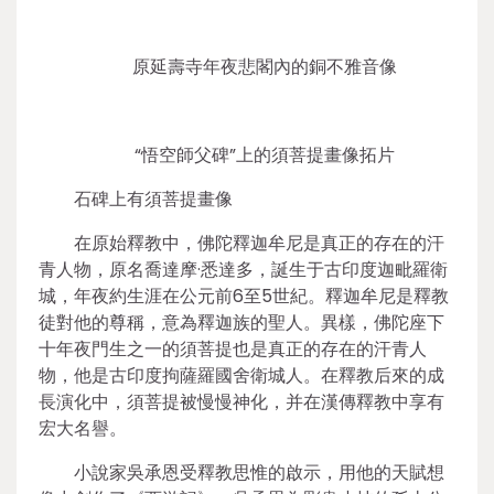
原延壽寺年夜悲閣內的銅不雅音像
“悟空師父碑”上的須菩提畫像拓片
石碑上有須菩提畫像
在原始釋教中，佛陀釋迦牟尼是真正的存在的汗
青人物，原名喬達摩·悉達多，誕生于古印度迦毗羅衛
城，年夜約生涯在公元前6至5世紀。釋迦牟尼是釋教
徒對他的尊稱，意為釋迦族的聖人。異樣，佛陀座下
十年夜門生之一的須菩提也是真正的存在的汗青人
物，他是古印度拘薩羅國舍衛城人。在釋教后來的成
長演化中，須菩提被慢慢神化，并在漢傳釋教中享有
宏大名譽。
小說家吳承恩受釋教思惟的啟示，用他的天賦想