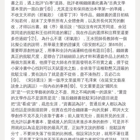
書之后，遇上批評“白專”道路。批評者稱錢鍾書此書為“古典文學
選本里的一面白旗”[⑥]，尤其是沒有保持政治本準第一的準繩，
不收文天祥的《邪氣歌》《過零丁洋》等作品。錢鍾書的選目初稿
不知若何，顛末了文學所所有人全體會商，以及所長何其芳的刪
改，才得以出書。錢《序》最后說：“假設沒有何其芳同道、余冠
英同道的批駁和王伯祥同道的審訂，我在作品的選擇和注釋里還要
多些過錯”[⑦]。 為什么不選《邪氣歌》，王水照師長教師有一個
比擬公道的說明，所舉最主要的證據見《容安館札記》第615則，
重要即原創性缺乏，用事和全詩內涵邏輯也很有題目[⑧]。錢鍾書
真正的批駁尺度，是聯合了詳細細節上的才幹和通篇作品上的精力
兩個方面來看。他擅于從大師名作里面發明名不符實之處，擅于從
小家冷書中心找到可以天賦靈光之點，全依靠于這種勤懇又謹嚴的
批駁立場，實在說白了就是盡不從俗，盡不湊熱烈，言必己出
[⑨]。 《宋詩選注》第一版序文里援用了毛澤東《在延安文藝座
談會上的講話》一段內在的事務[⑩]。引文重要是說“國民生
涯”是“一切文學藝術的取之不盡、用之不竭的獨一的源泉”，“曩昔
的文學作品不是源而是流”；隨后錢鍾書批駁宋詩的題目就是
把“流”看成“源”，疏忽生涯，“資書認為詩”。普通后來人都以為說
這些話是掛面擋箭牌，但實在也符合錢鍾書一向的見解，即誇大文
學創作不克不及只依靠于書本；前人腹笥充分，面前所見的生涯，
也允許以參考書本，鑒戒後人的寫法來進步本身的創作，可是并不
用就此以為這是詩歌的最高尺度。正如序文說的那樣： 批駁該有
分寸，不要掉失落了恰當的比例感。假設宋詩欠好，就用不著往選
它，可是選了宋詩并不等于有任務或許權力來把它說成頂好、頂頂