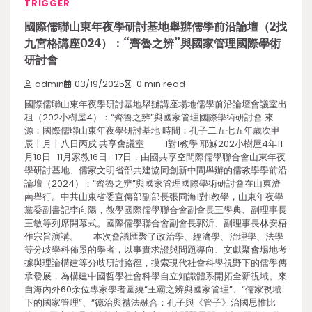
TRIGGER
國際儒聯山東年夜學研討基地舉辦儒學前沿論壇（2找
九宮格講座024）：“齊魯之辨”與國家管理國際學術
研討會
admin
03/19/2025
0 min read
國際儒聯山東年夜學研討基地舉辦講座場地儒學前沿論壇會議室出
租（202小樹屋4）：“齊魯之辨”與國家管理國際學術研討會 來
源：國際儒聯山東年夜學研討基地 時間：孔子二五七五年歲次甲
辰十月十八日丙戌 共享會議室 1對1教學 耶穌202小樹屋4年11
月18日 11月家教16日—17日，由國共享空間際儒學聯合會山東年夜
學研討基地、儒家文明省部共建協同創新中間舉辦的儒教學學前沿
論壇（2024）：“齊魯之辨”與國家管理國際學術研討會在山東濟
南舉行。中共山東省委宣傳部副部長張同海1對1教學，山東年夜學
黨委副書記李向陽，教學國際儒學聯合會副會長王學典、副理事長
王敏等列席開幕式。國際儒學聯合會副會長郭沂、副理事長林安梧
作宗旨演講。 本次會議匯聚了政治學、經濟學、治理學、法學
等分歧學科佈景的學者，以事實求證與問題導向、文獻聚會場地考
據與理論構建等分歧研討路徑，摸索現代社會科學視野下的儒學傳
承發展，為構建中國哲學社會科學自立知識體系開拓全新視域。來
自海內外60余位專家學者圍繞“王霸之辨與國家管理”、“儒家視域
下的國家管理”、“德治與禮法融合：孔子與《管子》治國思惟比