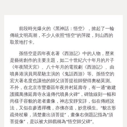
前段時光爆火的《黑神話：悟空》，掀起了一輪
傳統文明高潮，不少人依照“悟空”的萍蹤，到山西的
取景地打卡。
孫悟空是四年夜名著《西游記》中的人物，歷來
是藝術創作的主要主題，如二十世紀六十年月的片子
《年夜鬧天宮》、八十年月的電視劇《西游記》、由
噴鼻港演員周星馳主演的《鬼話西游》等。孫悟空的
宏大著名度也讓他的師父須菩提祖師變得奧秘莫測。
不外，在北京市豐臺區年夜井村延壽寺，有一通“敕建
護國萬佛延壽寺永遠傳代噴鼻火碑”，碑陰線刻一幅和
尚樣子容貌的老者畫像，神志安靜安詳，似在傳經說
法，又似在參透禪機，亦佛亦道，妙意橫生。“貌古形
疏倚杖藜，清楚畫出須菩提”，畫像右側題記指為“須
菩提像”，是以被大師戲稱為“悟空師父碑”。