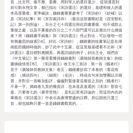
首，比文同、秦不雅、姜夔、周到等人的選目還少。 從胡適直到
前引劉永翔文章，都已指出《宋詩選注》的選目，基礎和後人的選
本高度重復。更準確說，錢鍾書重要參考了《宋詩鈔》《鈔補》以
及《宋詩紀事》和《宋百家詩存》（最后這部書剛好是《容安館札
記》第一則所論），百分之七十四選目與此四書重復。但不成防止
重復之處，以及不重復的百分之二十六部門還可以反應出什么價值
來？用《錢鍾書手稿集》與《宋詩選注》停止對比，可以發明一些
有興趣思的線索[14]。好比《宋詩鈔》，錢鍾書的唸書筆記是在湖
南藍田國師時做的，抄了此中十五家。從這里最基礎看不出和《宋
詩選注》選目標對應關系。再看詳細的例子，好比王令。我們在
《中文筆記》第一冊里看獲得錢鍾書對《廣陵師長教師文集》的唸
書摘錄情形[15]。《宋詩選注》收王令三首詩，第一首《餓者行》
見于《廣陵師長教師文集》卷五，錢鍾書抄寫了本卷的《看花有
感》（摘頭四句）、《細雨》（全詩），時或在句末加雙圈以示稱
賞，并對后一首略加點評，偏偏對緊接著這兩首之后的《餓者行》
不著一字。摘錄卷九里的幾首詩，也未道及進選的《渰渰》那首七
盡。只要卷七的《暑旱苦熱》，是札記里有詳論的，而這些內在的
事務在《宋詩選注》中表示為廣博豐盛的注釋。所以固然只選三
首，卻也能夠只要一首是錢鍾書觀賞的。…