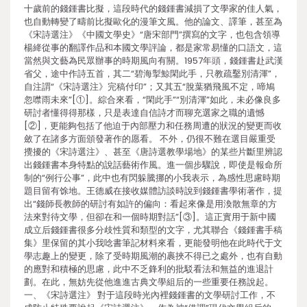
十歲前的錢鍾書比擬，這段時代的錢鍾書減損了文學家的佳人氣，
也自動轉變了疇前比擬歐化的漫筆文風。他的論文、譯筆，甚至為
《宋詩選注》《中國文學史》“唐宋部門”撰寫的文字，也包含領導
楊絳從事的翻譯作品和本國文學評論，都是家常易懂的口語文，這
當然與文藝為民眾辦事的時期風向有關。1957年頭，錢鍾書赴武漢
省父，途中作詩五首，其二“碧海掣鯨閑此手，只教疏鑿別清渾”，
自注謂“《宋詩選注》完稿付印”；又其五“脫葉猶飛風不定，啼鳩
忽噤雨未來”[①]。綜合來看，“閑此手”“別清渾”如此，未必像良多
研討者懂得得那樣，只是表達自信詩才而聊充選家之職的遺憾
[②]，更能夠包括了他迫于內部壓力和任務周遭的狀況的變更而收
斂了在諸多方面頒發著作的愿看。 不外，仍很不難在選目嚴重受
攪擾的《宋詩選注》、甚至《唐詩選教學場地》的某些片斷里辨認
出錢鍾書本身特點的說話藝術作風。進一個步驟說，即使是報命所
制的“例行公事”，此中也有閃躲騰挪的小我表示，為感性思慮時期
題目留有馀地。王德威在接收媒體訪談時說到錢鍾書學術著作，提
出“錢師長教師的研討有如許的偏向：看起來像是用渙散無章的方
法來對待文學，但卻在和一個時期對話”[③]。這正實用于新中國
成立后錢鍾書很多分歧性質和類型的文字，尤其聯合《錢鍾書手稿
集》里保留的其小我唸書筆記材料來看，更能發明他在此時代于文
學志趣上的變更，除了受時期風潮的裹挾不得已之處外，也有自動
的應對和積極的思慮，此中不乏鋒利的批駁看法和無益的進退計
劃。在此，無妨先從他進進古典文學組后的一些重要任務說起。
一、《宋詩選注》 對于這段時光內裡錢鍾書的文學研討工作，不