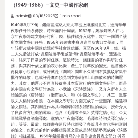
（1949-1966）–文史–中國作家網
admin
03/18/2025
1 min read
1949年8月下旬，錢鍾書攜家人乘火車從上海搬回北京，進清華年
夜學任外語系傳授，時未滿四十周歲。1952年，鄭振鐸等人在北
京年夜學籌建文學研討所，錢、楊佳耦介入此中，次年一同調至該
所本國文學組任務，1955年錢鍾書本身改進同所古典文學組，同
年該所改隸中國迷信院哲學社會迷信部。直至1966年8月，錢、楊
二人先后被打成“資產階層學術威望”和“資產階層學者”，遭遇批
斗，結束了日常的學術任務。這段時光，錢鍾書的著作與研討任
務，與其四十歲之前的表示比擬，產生了很年夜的變更。起首他不
再從事小說創作，或許就是《圍城》問世不久遭到右翼批駁家集中
批評的緣故，也或許是進而預見到文學創作上山雨欲來的時期壓
力。其次，他逐步不再直接從事其本質當行的本國文學研討，而是
以中國古典文學研討為業，小我編《宋詩選注》，又介入所有人全
體編寫的《唐詩選》（繼而加入）和《中國文學史》。其三，重要
以夫人楊絳的名義，在本國文學研討方面完成了一些翻譯、編選和
論文撰述。其四則是作為共和國粹術體系體例里的成員，授命介入
了良多官方組織的運動，包含《毛澤東全集》英譯定稿小組、亞太
區域戰爭會議翻譯處、黨的八年夜翻譯處、毛澤東詩詞英譯定稿小
組，等等。最后，錢鍾書在這段時代頒發了多篇具有古代學術形制
的論文，也與此前創作的那些漫筆文章或是詩話情勢完成的《談藝
錄》相往甚遠。 1955年錢鍾書填寫的中國作協會員表之部分 與四