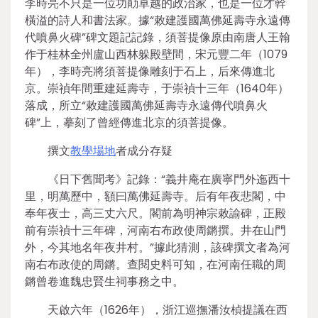
李時亮不只是一位功勛卓越的政治家，也是一位才幹
橫溢的詩人和書法家。據“敕建護國萬佛延壽寺永遠傳
代噴鼻火碑”碑文題記記錄，須菩提像原由南唐人王翰
作于桂林全州盧山西林躲殿壁間，宋元豐二年（1079
年），李時亮將須菩提像雕刻于石上，后來傳進北
京。崇禎年間重建延壽寺，于崇禎十三年（1640年）
落成，所立“敕建護國萬佛延壽寺永遠傳代噴鼻火
碑”上，摹刻了曾經傳進北京的須菩提像。
撰文
教學場地
者成分存疑
《日下舊聞考》記錄：“義井庵在廣寧門外迤西十
里，明萬歷中，額曰萬佛延壽寺。后有年夜悲閣，中
奉年夜士，高三丈六尺。閣前為明神宗敕諭碑，正殿
前有崇禎十三年碑，河南右布政使周鏘撰。井在山門
外，今其地名年夜井村。”據此猜測，該碑撰文者為河
南右布政使的周鏘。查閱史料可知，在河南任職的周
鏘曾卷進魏忠賢生祠事務之中。
天啟六年（1626年），浙江巡撫潘汝楨提議在西