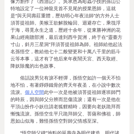
像力創作了《西游記》。吳承恩為彫蟲小技的孫山公
特地設定了一位神龍見首不見尾的授業恩師，這就
是“與天同壽莊重體，歷劫明心年夜法師”的方外人士
須菩提祖師。美猴王欲解脫輪回、迴避存亡，乘筏浮
于海，尋覓永生之道，歷經十余年，從東勝神洲的花
果山經南贍部洲，最后達到西牛賀洲，終于在“靈臺方
寸山，斜月三星洞”拜須菩提祖師為師。祖師給他起法
名孫悟空，教給他七十二般變更和十萬八千里的筋斗
云等本事，這才有了他后來年夜鬧天宮、西天取經、
降妖除魔的出色故事。
俗話說男兒有淚不輕彈，孫悟空如許一個天不怕
地不怕，有著錚錚鐵骨的齊天年夜圣，在小說中數次
流淚。
個人空間
此中一次是他被須菩提祖師逐班師門
的時辰，因與師父分辨而悲傷流淚；還有一次是他在
平頂山扮作小妖往請老狐貍精時，因要向老妖跪拜而
慚愧流淚。孫悟空生平只跪拜師父、菩薩和佛祖，師
恩如山似海，難怪孫悟空對師父情感至深。
“悟空師父碑”地點的延壽寺為明代建造。明代諸