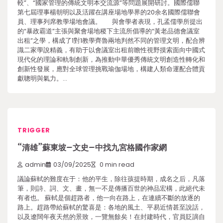
較”、“國家管理的傳統文明本交流源”等問題展開研討。國際儒聯
第七屆理事楊朝明以及活躍在講座場地學界的20余名國際儒聯會
員、理事列席教學場地會議。 與會學者表現，孔孟儒學所提出
的“暴政霸道”主張與聚會場地稷下主流所倡導的“黃老品德會議室
出租”之學，構成了1對1教學齊魯兩地判然不同的管理文明，配合辨
識二家學說精義，有助于以會議室出租前瞻性視野摸索面向中國式
現代化的理論和軌制創新，為推動中華優秀傳統文明創造性轉化和
創新性發展，應對全球管理挑戰瑜伽場地，構建人類命運配合體貢
獻聰明與氣力。…
TRIGGER
“清雄”蘇東坡–文史–中找九宮格國作家網
admin
03/09/2025
0 min read
議論蘇軾的難度在于：他的平生，除往孩提時期，成名之后，凡落
筆，則詩、詞、文、畫，無一不是傳播百世的神品宏構，此絕代未
有者也。 蘇軾是個趕路者，他一向在路上，在連續不斷的放逐的
路上。趕路帶給蘇軾的驚喜是：各地的風土、平易近情甚至說話，
以及遼闊年夜天然的景致，一覽無餘矣！在封建時代，官員貶謫自