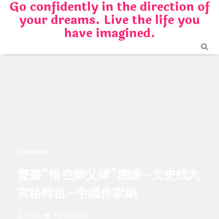
Go confidently in the direction of
Skip
your dreams. Live the life you
to
content
have imagined.
TRIGGER
豐臺“悟空師父碑”溯源–文史找九
宮格時租–中國作家網
admin
03/14/2025