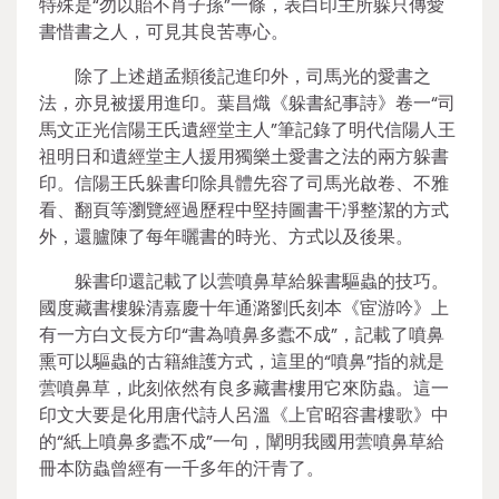
特殊是“勿以貽不肖子孫”一條，表白印主所躲只傳愛
書惜書之人，可見其良苦專心。
除了上述趙孟頫後記進印外，司馬光的愛書之
法，亦見被援用進印。葉昌熾《躲書紀事詩》卷一“司
馬文正光信陽王氏遺經堂主人”筆記錄了明代信陽人王
祖明日和遺經堂主人援用獨樂土愛書之法的兩方躲書
印。信陽王氏躲書印除具體先容了司馬光啟卷、不雅
看、翻頁等瀏覽經過歷程中堅持圖書干凈整潔的方式
外，還臚陳了每年曬書的時光、方式以及後果。
躲書印還記載了以蕓噴鼻草給躲書驅蟲的技巧。
國度藏書樓躲清嘉慶十年通潞劉氏刻本《宦游吟》上
有一方白文長方印“書為噴鼻多蠹不成”，記載了噴鼻
熏可以驅蟲的古籍維護方式，這里的“噴鼻”指的就是
蕓噴鼻草，此刻依然有良多藏書樓用它來防蟲。這一
印文大要是化用唐代詩人呂溫《上官昭容書樓歌》中
的“紙上噴鼻多蠹不成”一句，闡明我國用蕓噴鼻草給
冊本防蟲曾經有一千多年的汗青了。