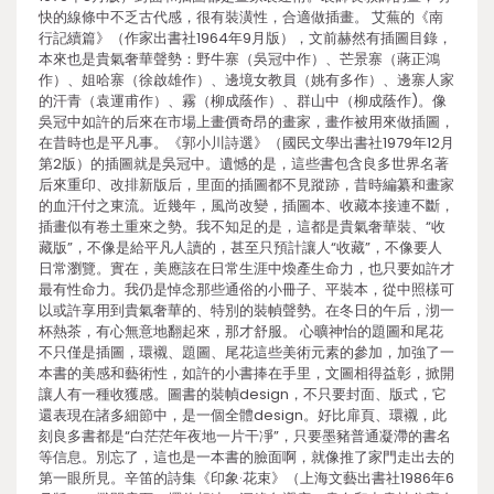
快的線條中不乏古代感，很有裝潢性，合適做插畫。 艾蕪的《南
行記續篇》（作家出書社1964年9月版），文前赫然有插圖目錄，
本來也是貴氣奢華聲勢：野牛寨（吳冠中作）、芒景寨（蔣正鴻
作）、姐哈寨（徐啟雄作）、邊境女教員（姚有多作）、邊寨人家
的汗青（袁運甫作）、霧（柳成蔭作）、群山中（柳成蔭作)。像
吳冠中如許的后來在市場上畫價奇昂的畫家，畫作被用來做插圖，
在昔時也是平凡事。《郭小川詩選》（國民文學出書社1979年12月
第2版）的插圖就是吳冠中。遺憾的是，這些書包含良多世界名著
后來重印、改排新版后，里面的插圖都不見蹤跡，昔時編纂和畫家
的血汗付之東流。近幾年，風尚改變，插圖本、收藏本接連不斷，
插畫似有卷土重來之勢。我不知足的是，這都是貴氣奢華裝、“收
藏版”，不像是給平凡人讀的，甚至只預計讓人“收藏”，不像要人
日常瀏覽。實在，美應該在日常生涯中煥產生命力，也只要如許才
最有性命力。我仍是悼念那些通俗的小冊子、平裝本，從中照樣可
以或許享用到貴氣奢華的、特別的裝幀聲勢。在冬日的午后，沏一
杯熱茶，有心無意地翻起來，那才舒服。 心曠神怡的題圖和尾花
不只僅是插圖，環襯、題圖、尾花這些美術元素的參加，加強了一
本書的美感和藝術性，如許的小書捧在手里，文圖相得益彰，掀開
讓人有一種收獲感。圖書的裝幀design，不只要封面、版式，它
還表現在諸多細節中，是一個全體design。好比扉頁、環襯，此
刻良多書都是“白茫茫年夜地一片干凈”，只要墨豬普通凝滯的書名
等信息。別忘了，這也是一本書的臉面啊，就像推了家門走出去的
第一眼所見。辛笛的詩集《印象·花束》（上海文藝出書社1986年6