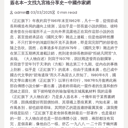
簽名本–文找九宮格分享史–中國作家網
admin
03/03/2025
0 min read
《正紅旗下》年夜約寫于1961年末至1962年，凡十一章，從情節成
長和構造布局的趨向上猜測，這似乎是一部長篇小說的開始。彼時
老舍曾在分歧場所不止一次向外界流露他正在寫作這部小說的信
息，甚至曾經承諾在《國民文學》雜志上連載；但是他卻猝然擲
筆，不只打算中的鴻篇巨制不克不及善終，即是寫完部門的頒發也
隨之告吹。固然，在事過多年后的1979年，《國民文學》雜志終于
在第三至五期將其連載註銷，然則老舍師長教師卻“拒絕凡間苦”久
矣哉。 《大人物自述》則寫于1937年，因抗戰迸發而自願擱筆，
所寫曾于翌年刊于天津的《方船》雜志第三十九期。從內在的事務
上剖析，似乎是《正紅旗下》的底本，但由于流播未廣，也已成中
國古代文學的“碧海遺珠”而久不為當古人所知了。1980年6月，國
民文學出書社將《正紅旗下》以單行本印行，1987年5月復將此兩
部自傳體小說分解一書出書，讀者終得藉此一窺作者的生溫和創作
思緒之眉目。 留下彼時髦存的瑜伽場地京城風氣材料 我的這冊
《正紅旗下 大人物自述》乃是多人簽名本，十幾年前于某舊書網
巧遇，因偶感愛好而競價拍得。其環襯上墨痕累累，均知名家，雖
作風各別，卻也頗堪尋味。其間舒乙的題簽肅靜嚴厲英俊，讓我覺
得很是貼切： “正紅旗下是老舍師長教師最后一部著作，也是最好
的一部，大人物自述也是一部自傳體小說，惋惜，兩部都沒有寫
完，是個喜劇，像他自己一樣。舒乙 一九八八.一.二十四 于幽州書