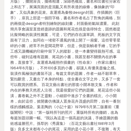
月版），攤開扉頁，擺佈相連，深綠色襯底，書名和出書社分家右
上和左下，展滿頁面的是混亂又有所表達的線條，像抽象的“印
象”，又似具象的花束。袁運甫為秦牧design封面、作插圖的《巨
手》，扉頁上部是一個田字格，書名和作者名占了對角的兩格，別
的兩個是design者特別繪制的線刻畫，封面藝術氣味濃重。 此刻
簡共享會議室直曾經盡跡的題圖和尾花也很是值得悼念，固然都是
比擬簡略的裝潢性圖案，可是，它們的存在讓單調、死板的文字頁
面有了活力，如同在一堵密不通風的墻上開了一扇窗。這些零零星
碎的小圖，經常不外是閑花野草，但是，倒是裝幀者手繪，它的手
工感又讓機械的印刷中留下人的蹤影，使一本書變得親熱可感。這
些年，碰到這種有題圖、尾花的小書，我甚至都不關懷內在的事
務，直接拿下。袁運甫為楊朔作插畫的《性命泉》（作家出書社
1964年6月版），不外100多頁的小書，卻讓人有優美盡倫之感。
裝潢作風極強的書裝不說，每篇文章的題圖，作者一絲不願草率，
緊扣辭意，又畫出了本身的特點，使全書在文字之外，又多了一套
可以觀賞的體系。 百花文藝出書社的那套小開本散文集，作者和
內在的事務天然惹人注視，我還很愛好它們的題圖、尾花這些小裝
潢，書卷氣之外不乏靈動，小細節中進步了全書的檔次。小小開
本，由於這些，掀開書仿佛讓人置身花卉茂盛的田野，自有一番別
樣的感觸感染。葉圣陶的《小記十篇》1979年5月第二版書前《重
版闡明》中說：“第一版時所刊的照片，重版時所有的撤銷，改為
每篇加題頭圖一幅。”我以為這是一個高超的決議，手繪題圖的藝
術感遠勝照片。孫犁的《秀露集》（百花文藝出書社1981年3月
版）良多文末都有小小的尾花，采用的是小花小草，不復雜，有天