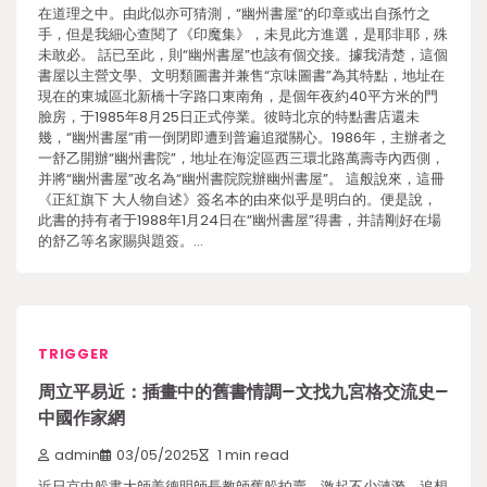
在道理之中。由此似亦可猜測，“幽州書屋”的印章或出自孫竹之
手，但是我細心查閱了《印魔集》，未見此方進選，是耶非耶，殊
未敢必。 話已至此，則“幽州書屋”也該有個交接。據我清楚，這個
書屋以主營文學、文明類圖書并兼售“京味圖書”為其特點，地址在
現在的東城區北新橋十字路口東南角，是個年夜約40平方米的門
臉房，于1985年8月25日正式停業。彼時北京的特點書店還未
幾，“幽州書屋”甫一倒閉即遭到普遍追蹤關心。1986年，主辦者之
一舒乙開辦“幽州書院”，地址在海淀區西三環北路萬壽寺內西側，
并將“幽州書屋”改名為“幽州書院院辦幽州書屋”。 這般說來，這冊
《正紅旗下 大人物自述》簽名本的由來似乎是明白的。便是說，
此書的持有者于1988年1月24日在“幽州書屋”得書，并請剛好在場
的舒乙等名家賜與題簽。…
TRIGGER
周立平易近：插畫中的舊書情調–文找九宮格交流史–
中國作家網
admin
03/05/2025
1 min read
近日京中躲書大師姜德明師長教師舊躲拍賣，激起不少漣漪。追想