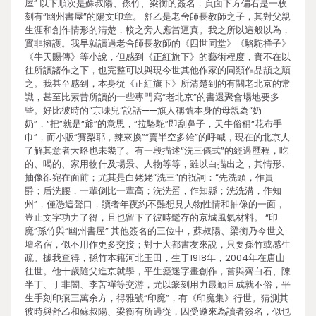
屋” 以下順次是蘇叔陽、孫竹、梁衡的簽名，頁面下方偏右是一枚
刻有“幽州書屋”的陽文印章。 舒乙是老舍師長教師之子，其對父親
生涯和創作情形的清楚，較之旁人應當逼真。我之所以這般以為，
實非擁護。我早就讀過老舍師長教師的《四世同堂》《駱駝祥子》
《牛天賜傳》等小說，但感到《正紅旗下》的藝術程度，實不在以
往所讀諸作之下，也完整可以與現今世其他作家的同類作品頡之頏
之。我甚至感到，本身從《正紅旗下》所清楚到的有關老北京的常
識，甚至比素昔所讀的一些專門寫“老北京”的書還聚會場地要多
些。好比彼時的“京味兒”說話——旗人稱號本身的母親為“奶
奶”，“把”就是“爺”的意思，“拉駱駝”即刮鼻子，天牛俗稱“花布手
巾”，而小販“賽梨耶，辣來換”“賣半空多給”的呼喊，現在的北京人
了解其意者大略也未幾了。有一段描述“洗三儀式”的經過歷程，吃
的、喝的、家用物什及場景、人物等等，雖以白描出之，其情形、
抽像卻宛在面前；尤其是白姥姥“洗三”的祝詞：“先洗頭，作貴
爵；后洗腰，一輩倒比一輩高；洗洗蛋，作知縣；洗洗溝，作知
州”，僅憑這聲口，讀者年夜約不難想見人物性情和抽像的一面，
豈止文字功力了得，且也留下了彼時髦存的京城風氣材料。 “印
魔”孫竹與“幽州書屋” 其他簽名的三位中，蘇叔陽、梁衡乃今世文
壇名宿，似不用作更多交接；對于大都書友來說，只要孫竹或感生
疏。據我查得，孫竹本籍河北玉田，生于1918年，2004年在唐山
往世。他十歲隨父進京就學，平生癡迷字畫創作，嘗與齊白石、陳
半丁、于非闇、李苦禪等交游，尤以篆刻用力最勤且成就不俗，平
生手刻印痕三萬余方，得雅號“印魔”，有《印魔集》行世。猜測其
彼時與舒乙和蘇叔陽、梁衡有所過從，因受邀來為讀者簽名，似也