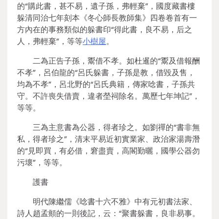
的“購此書，甚不易，遺子孫，弗輕棄”，國度藏書樓
躲清同治七年刻本《冬心師長教師集》四卷卷首有一
方內在的事務類似的躲書印“得此書，良不易，后之
人，弗輕棄”，等等
小樹屋
。
二為正告子孫，鬻借不孝。如杜暹的“鬻及借報酬
不孝”，呂伯龍的“呂氏躲書，子孫是教，借毀及售，
均為不孝”，呂北野的“呂氏典籍，傳家唸書，子孫共
守。不許喪失借賣，違者塋祠除名。萬歷七年坤記”，
等等。
三為主意書為公器，得者珍之。如劉禪的“書非無
私，得者珍之”，清末平易近初實業家、政治家湯壽潛
的“見即買，有必借，窘盡賣，高閣勤曬，國學公器勿
污壞”，等等。
護書
明代陳繼儒《唸書十六不雅》中有元初書法家、
詩人趙孟頫的一則後記，云：“聚書躲書，良非易事。