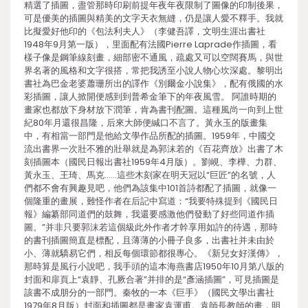
精選了插圖，盡管那時印刷前提年夜年夜限制了圖像的印制後果，
可是優美的插圖與精美的文字天衣無縫，仍是讓人愛不釋手。我就
比擬愛好他印的《包法利夫人》（李健吾譯，文明生涯出書社
1948年9月第一版），里面配有法國Pierre Laprade作插圖，看
樣子像是鋼筆線刻畫，細部密不通風，疏處又可以空闊賽馬，與世
界名著的風格和文字很搭，常把我誘至小說人物心坎深處。黎明出
書社為巴金老婆蕭珊所出的譯作《別爾金小說集》，配有俄國的水
彩插圖，讓人掀開便感到到普希金筆下的年夜風雪。 阿誰時期的
畫家也都放下身材放下潤筆，肯為書刊配圖。這種風尚一向到上世
紀80年月還很昌隆，后來大師便緘口不言了。黃永玉的版畫集
中，有相當一部門是他給文學作品所配的插圖。1959年，中國交
流出書界一次壯不雅的壯舉就是為郭沫若的《百花齊放》出書了木
刻插圖本（國民日報出書社1959年4月版）。劉峴、李樺、力群、
黃永玉、王琦、馬克……這些木刻家在明天冠以“巨匠”的名號，人
們都不會有興趣見吧，他們為該集中101首詩都配了插圖，就像一
個隆重的畫展，難怪作者在后記中寫道：“我要特殊提到《國民日
報》編纂部同道們的鼓舞，我還要感激他們發動了好些同道作插
圖。”并非只要郭沫若這個級此外作者才幹享用如許的待遇，那時
的書刊插圖簡直是標配，且薄薄的小冊子良多，出書社并未由於
小、薄就驕易它們，相反每個環節都很專心。《新兒女好漢傳》，
那時算是風行小說吧，我手頭的這本海燕書店1950年10月第八版的
封面和扉頁上“袁靜、孔厥合著”并排的是“彥涵插圖”，可見插圖是
該書不成朋分的一部門。秦牧的一本《巨手》（國民文學出書社
1979年8月版）封面和插圖都是畫家袁運甫。袁師長教師的畫，明