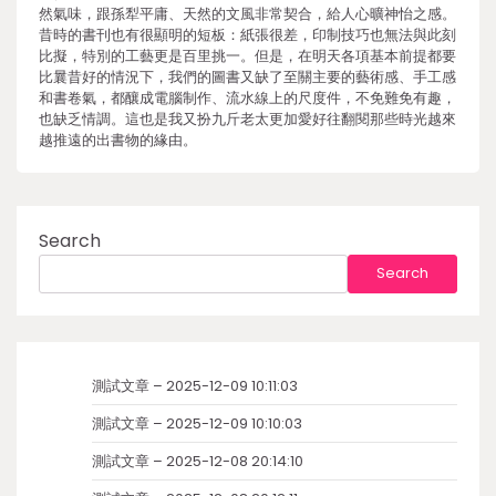
然氣味，跟孫犁平庸、天然的文風非常契合，給人心曠神怡之感。
昔時的書刊也有很顯明的短板：紙張很差，印制技巧也無法與此刻
比擬，特別的工藝更是百里挑一。但是，在明天各項基本前提都要
比曩昔好的情況下，我們的圖書又缺了至關主要的藝術感、手工感
和書卷氣，都釀成電腦制作、流水線上的尺度件，不免難免有趣，
也缺乏情調。這也是我又扮九斤老太更加愛好往翻閱那些時光越來
越推遠的出書物的緣由。
Search
Search
測試文章 – 2025-12-09 10:11:03
測試文章 – 2025-12-09 10:10:03
測試文章 – 2025-12-08 20:14:10