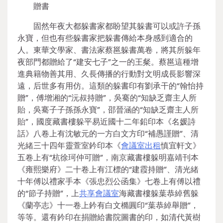
贈書
固然年夜大都躲書家都盼望其躲書可以或許子孫
永寶，但也有些躲書家把躲書傳給本身感到適合的
人。東華文學家、書法家蔡邕躲書萬卷，將其所躲年
夜部門都贈給了“建安七子”之一的王粲。蔡邕這種增
進典籍物善其用、久長傳播的行動對文明成長影響深
遠，后世多有用仿。這類的躲書印有劉承干的“翰怡持
贈”，傅增湘的“沅叔持贈”，吳騫的“知缺乏齋主人所
貽，吳騫子子孫孫永寶”，邵晉涵的“知缺乏齋主人所
貽”，國度藏書樓躲平易近國十二年鉛印本《名媛詩
話》八卷上有沈敏元的一方白文方印“補愚謹贈”、清
光緒三十四年靈萱室鈐印本《
會議室出租
慎宜軒文》
五卷上有“杭徐珂仲可贈”，南京藏書樓躲明嘉靖刊本
《雍熙樂府》二十卷上有江標的“建霞持贈”、清光緒
十年傅以禮家手本《張忠烈公函集》七卷上有傅以禮
的“節子持贈”，上
共享會議室
海藏書樓躲葉恭綽舊躲
《蘭亭志》十一卷上鈐有白文橢圓印“葉恭綽舉贈”，
等等。還有鈐印在捐贈給書院圖書的印，如清代黃樹