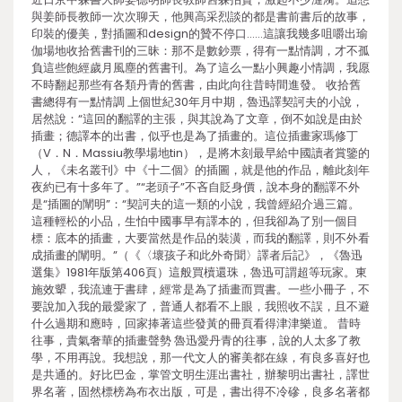
與姜師長教師一次次聊天，他興高采烈談的都是書前書后的故事，
印裝的優美，對插圖和design的贊不停口……這讓我幾多咀嚼出瑜
伽場地收拾舊書刊的三昧：那不是數鈔票，得有一點情調，才不孤
負這些飽經歲月風塵的舊書刊。為了這么一點小興趣小情調，我愿
不時翻起那些有各類丹青的舊書，由此向往昔時間進發。 收拾舊
書總得有一點情調 上個世紀30年月中期，魯迅譯契訶夫的小說，
居然說：“這回的翻譯的主張，與其說為了文章，倒不如說是由於
插畫；德譯本的出書，似乎也是為了插畫的。這位插畫家瑪修丁
（V．N．Massiu教學場地tin），是將木刻最早給中國讀者賞鑒的
人，《未名叢刊》中《十二個》的插圖，就是他的作品，離此刻年
夜約已有十多年了。”“老頭子”不吝自貶身價，說本身的翻譯不外
是“插圖的闡明”：“契訶夫的這一類的小說，我曾經紹介過三篇。
這種輕松的小品，生怕中國事早有譯本的，但我卻為了別一個目
標：底本的插畫，大要當然是作品的裝潢，而我的翻譯，則不外看
成插畫的闡明。”（《〈壞孩子和此外奇聞〉譯者后記》，《魯迅
選集》1981年版第406頁）這般買櫝還珠，魯迅可謂超等玩家。東
施效顰，我流連于書肆，經常是為了插畫而買書。一些小冊子，不
要說加入我的最愛家了，普通人都看不上眼，我照收不誤，且不避
什么過期和應時，回家捧著這些發黃的冊頁看得津津樂道。 昔時
往事，貴氣奢華的插畫聲勢 魯迅愛丹青的往事，說的人太多了教
學，不用再說。我想說，那一代文人的審美都在線，有良多喜好也
是共通的。好比巴金，掌管文明生涯出書社，辦黎明出書社，譯世
界名著，固然標榜為布衣出版，可是，書出得不冷磣，良多名著都