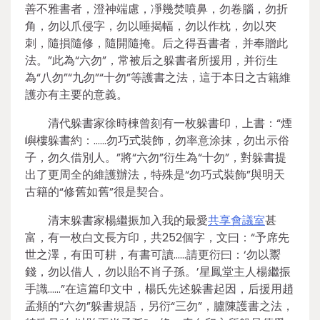
善不雅書者，澄神端慮，凈幾焚噴鼻，勿卷腦，勿折
角，勿以爪侵字，勿以唾揭幅，勿以作枕，勿以夾
刺，隨損隨修，隨開隨掩。后之得吾書者，并奉贈此
法。”此為“六勿”，常被后之躲書者所援用，并衍生
為“八勿”“九勿”“十勿”等護書之法，這于本日之古籍維
護亦有主要的意義。
清代躲書家徐時棟曾刻有一枚躲書印，上書：“煙
嶼樓躲書約：……勿巧式裝飾，勿率意涂抹，勿出示俗
子，勿久借別人。”將“六勿”衍生為“十勿”，對躲書提
出了更周全的維護辦法，特殊是“勿巧式裝飾”與明天
古籍的“修舊如舊”很是契合。
清末躲書家楊繼振加入我的最愛
共享會議室
甚
富，有一枚白文長方印，共252個字，文曰：“予席先
世之澤，有田可耕，有書可讀……請更衍曰：‘勿以鬻
錢，勿以借人，勿以貽不肖子孫。’星鳳堂主人楊繼振
手識……”在這篇印文中，楊氏先述躲書起因，后援用趙
孟頫的“六勿”躲書規語，另衍“三勿”，臚陳護書之法，