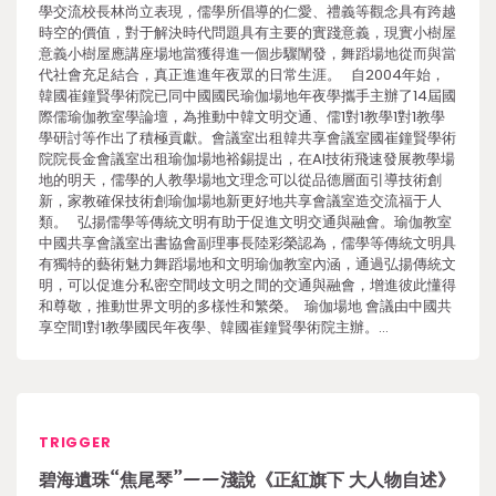
學交流校長林尚立表現，儒學所倡導的仁愛、禮義等觀念具有跨越
時空的價值，對于解決時代問題具有主要的實踐意義，現實小樹屋
意義小樹屋應講座場地當獲得進一個步驟闡發，舞蹈場地從而與當
代社會充足結合，真正進進年夜眾的日常生涯。 自2004年始，
韓國崔鐘賢學術院已同中國國民瑜伽場地年夜學攜手主辦了14屆國
際儒瑜伽教室學論壇，為推動中韓文明交通、儒1對1教學1對1教學
學研討等作出了積極貢獻。會議室出租韓共享會議室國崔鐘賢學術
院院長金會議室出租瑜伽場地裕錫提出，在AI技術飛速發展教學場
地的明天，儒學的人教學場地文理念可以從品德層面引導技術創
新，家教確保技術創瑜伽場地新更好地共享會議室造交流福于人
類。 弘揚儒學等傳統文明有助于促進文明交通與融會。瑜伽教室
中國共享會議室出書協會副理事長陸彩榮認為，儒學等傳統文明具
有獨特的藝術魅力舞蹈場地和文明瑜伽教室內涵，通過弘揚傳統文
明，可以促進分私密空間歧文明之間的交通與融會，增進彼此懂得
和尊敬，推動世界文明的多樣性和繁榮。 瑜伽場地 會議由中國共
享空間1對1教學國民年夜學、韓國崔鐘賢學術院主辦。…
TRIGGER
碧海遺珠“焦尾琴”——淺說《正紅旗下 大人物自述》