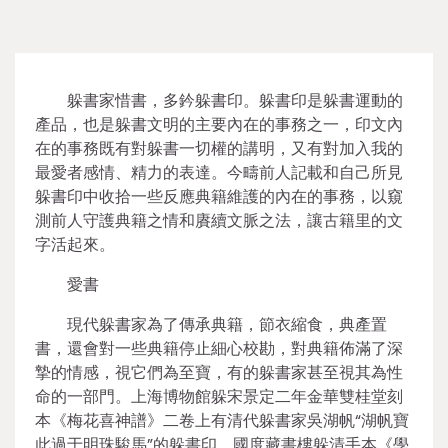
躲書家惜書，多鈐躲書印。躲書印是躲書運動的
產品，也是躲書文明的主要內在的事務之一，印文內
在的事務既有對躲書一切權的講明，又有對加入我的
最愛者感情、精力的表達。今疇前人記載和自己所見
躲書印中收拾一些反應典籍維護的內在的事務，以窺
測前人守護典籍之情和賡續文脈之法，讓古籍里的文
字活起來。
愛書
現代躲書家為了傳承典籍，節衣縮食，典產置
書，還會對一些典籍停止細心校勘，對典籍佈滿了深
摯的情感，視它們為至寶，有的躲書家甚至視其為性
命的一部門。上海博物館躲宋景定二年金華雙桂堂刻
本《梅花喜神譜》二卷上有清代躲書家吳湖帆“湖帆寶
此過于明珠駿馬”的躲書印，國度藏書樓躲清手本《學