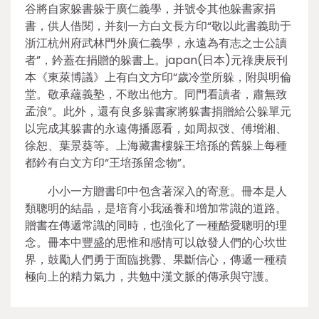
谷將自家躲書躲于廣仁義學，并號令其他躲書家捐
書，供人借閱，并刻一方白文長方印“敬以此書義助于
浙江杭州府武林門外廣仁義學，永遠為有志之士公讀
者”，鈐蓋在捐贈的躲書上。japan(日本)元祿庚辰刊
本《東萊博議》上有白文方印“歲冷堂所躲，附與明倫
堂。敬承蘊義塾，不敢出他方。同門看讀者，肅無致
孟浪”。此外，還有良多躲書家將躲書捐贈給公躲單元
以完成其躲書的永遠傳播愿看，如周叔弢、傅增湘、
徐恕、葉景葵等。上海藏書樓躲王培孫的舊躲上每種
都鈐有白文方印“王培孫留念物”。
小小一方贈書印中包含著深入的寄意。冊本是人
類聰明的結晶，是培育小我涵養和增加常識的道路。
贈書在傳遞常識的同時，也強化了一種酷愛聰明的理
念。冊本中豐盛的思惟和感情可以啟發人們的心坎世
界，鼓勵人們勇于面臨挑釁、果斷信心，傳遞一種積
極向上的精力氣力，共勉中漢文脈的傳承與守護。