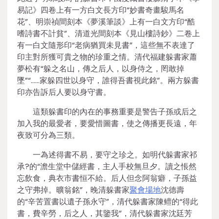
易記》四卷上有一方白文長方印“妙書奇畫駿馬名
花”、明崇禎間刻本《夢溪筆談》上有一白文方印“酷
嗜詩書不計貧”、清道光間刻本《見山樓詩鈔》二卷上
有一白文隨形印“老病猶買未見書”，這些無不表達了
印主對所獲可貴之物的珍重之情。清代福建躲書家蕭
夢松有“躲之名山，傳之后人，以身侍之，罔敢掉
墜”“……家躲四世以身守，誰得吾書視此銘”。兩方躲書
印亦告訴后人要以身守書。
這類躲書印的內在的事務重要是警告子孫或后之
加入我的最愛者，要愛惜圖書，使之傳播更長遠，年
夜致可分為三類。
一為述得書不易，要守之珍之。如明代躲書家祁
承?的“澹生堂中儲經書，主人手校無旦夕。讀之悵然
忘飲食，典衣市書恒不給。后人但念阿翁癖，子孫益
之守弗掉。曠翁銘”，晚清躲書家
聚會場地
沈德壽
的“辛苦置書以遺子孫永守”，清代躲書家陳鳣的“得此
書，費辛勞，后之人，其鑒我”，清代躲書家沈廷芳