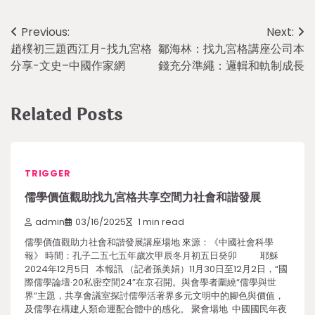
Post
Previous:
Next:
趙樸初三題西江月-找九宮格
鄒海林：找九宮格講座公司本
navigation
分享-文史–中國作家網
錢充分準繩：邏輯和軌制成長
Related Posts
TRIGGER
儒學價值觀助找九宮格共享空間力社會和諧發展
admin
03/16/2025
1 min read
儒學價值觀助力社會和諧發展講座場地 來源：《中國社會科學
報》 時間：孔子二五七五年歲次甲辰冬月初五日癸卯 耶穌
2024年12月5日 本報訊 （記者孫美娟）11月30日至12月2日，“國
際儒學論壇·20私密空間24”在京召開。與會學者圍繞“儒學與世
界”主題，共享會議室探討儒學活著界多元文明中的腳色與價值，
及儒學在構建人類命運配合體中的感化。 聚會場地 中國國民年夜