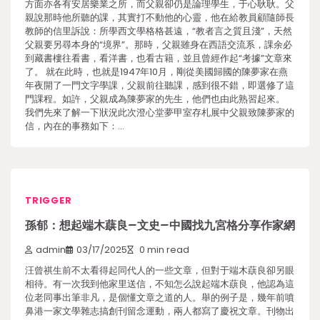
方面亦各有安居樂業之所，而父親卻仍是論理學生，于心耿耿。父
親說那時他所聽的課，其實打不動他的心靈，他在給教員顧隨師長
教師的信里訴說：所學西文學格格甚遠，“教者言之質且淺”，天然
父親要另尋本身的“境界”。那時，父親雖身在西語交流系，課余必
到藏書樓往看書，看洋書，也看古籍，並且曾經作起“考據”文章來
了。 就在此時，也就是1947年10月，剛從美國歸國的陳夢家在燕
年夜開了一門文字學課，父親前往聽課，感到很不錯，即選修了這
門課程。如許，父親成為陳夢家的先生，他們也由此熟習起來。
我們先來了解一下狀況此次澄心堂夢甲室存札展中父親致陳夢家的
信，內在的事務如下：…
TRIGGER
孫郁：想起端木蕻良–文史–中國找九宮格分享作家網
admin
03/17/2025
0 min read
汪曾祺生前不太看得起同代人的一些文章，但對于端木蕻良卻另眼
相待。有一次我到他家里送信，不知怎么說起端木蕻良，他認為這
位老同事出筆非凡，是個懂文章之道的人。舉的例子是，幾年前噴
鼻港一家文學雜志搞創刊留念運動，兩人都寫了慶祝文章。刊物出