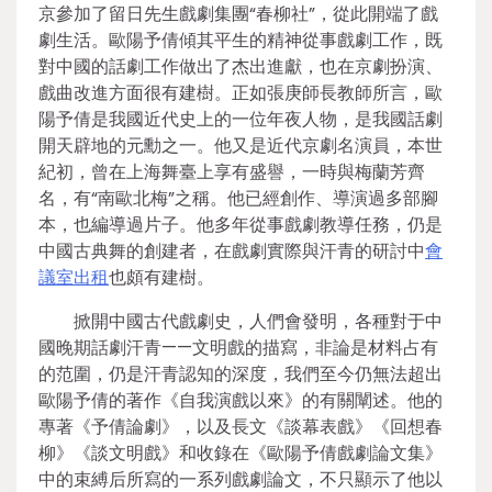
京參加了留日先生戲劇集團“春柳社”，從此開端了戲
劇生活。歐陽予倩傾其平生的精神從事戲劇工作，既
對中國的話劇工作做出了杰出進獻，也在京劇扮演、
戲曲改進方面很有建樹。正如張庚師長教師所言，歐
陽予倩是我國近代史上的一位年夜人物，是我國話劇
開天辟地的元勳之一。他又是近代京劇名演員，本世
紀初，曾在上海舞臺上享有盛譽，一時與梅蘭芳齊
名，有“南歐北梅”之稱。他已經創作、導演過多部腳
本，也編導過片子。他多年從事戲劇教導任務，仍是
中國古典舞的創建者，在戲劇實際與汗青的研討中
會
議室出租
也頗有建樹。
掀開中國古代戲劇史，人們會發明，各種對于中
國晚期話劇汗青——文明戲的描寫，非論是材料占有
的范圍，仍是汗青認知的深度，我們至今仍無法超出
歐陽予倩的著作《自我演戲以來》的有關闡述。他的
專著《予倩論劇》，以及長文《談幕表戲》《回想春
柳》《談文明戲》和收錄在《歐陽予倩戲劇論文集》
中的束縛后所寫的一系列戲劇論文，不只顯示了他以