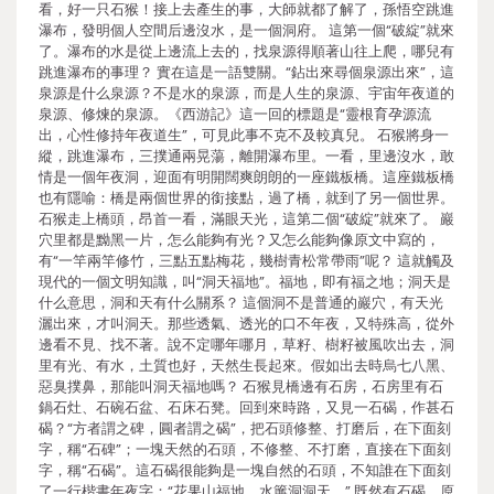
看，好一只石猴！接上去產生的事，大師就都了解了，孫悟空跳進
瀑布，發明個人空間后邊沒水，是一個洞府。 這第一個“破綻”就來
了。瀑布的水是從上邊流上去的，找泉源得順著山往上爬，哪兒有
跳進瀑布的事理？ 實在這是一語雙關。“鉆出來尋個泉源出來”，這
泉源是什么泉源？不是水的泉源，而是人生的泉源、宇宙年夜道的
泉源、修煉的泉源。《西游記》這一回的標題是“靈根育孕源流
出，心性修持年夜道生”，可見此事不克不及較真兒。 石猴將身一
縱，跳進瀑布，三撲通兩晃蕩，離開瀑布里。一看，里邊沒水，敢
情是一個年夜洞，迎面有明開闊爽朗朗的一座鐵板橋。這座鐵板橋
也有隱喻：橋是兩個世界的銜接點，過了橋，就到了另一個世界。
石猴走上橋頭，昂首一看，滿眼天光，這第二個“破綻”就來了。 巖
穴里都是黝黑一片，怎么能夠有光？又怎么能夠像原文中寫的，
有“一竿兩竿修竹，三點五點梅花，幾樹青松常帶雨”呢？ 這就觸及
現代的一個文明知識，叫“洞天福地”。福地，即有福之地；洞天是
什么意思，洞和天有什么關系？ 這個洞不是普通的巖穴，有天光
灑出來，才叫洞天。那些透氣、透光的口不年夜，又特殊高，從外
邊看不見、找不著。說不定哪年哪月，草籽、樹籽被風吹出去，洞
里有光、有水，土質也好，天然生長起來。假如出去時烏七八黑、
惡臭撲鼻，那能叫洞天福地嗎？ 石猴見橋邊有石房，石房里有石
鍋石灶、石碗石盆、石床石凳。回到來時路，又見一石碣，作甚石
碣？“方者謂之碑，圓者謂之碣”，把石頭修整、打磨后，在下面刻
字，稱“石碑”；一塊天然的石頭，不修整、不打磨，直接在下面刻
字，稱“石碣”。這石碣很能夠是一塊自然的石頭，不知誰在下面刻
了一行楷書年夜字：“花果山福地，水簾洞洞天。” 既然有石碣，原