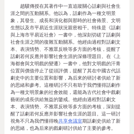
趙驥傳授在其著作中一直追蹤關心話劇與社會生
涯之間的互動關系。他以為，話劇作為一種文明景
象，其發生、成長和演化都與那時的社會佈景、文明
生態以及市平易近生涯狀況親密相干。特殊是《話劇
與上海市平易近社會》一書中，他深刻切磋了話劇與
社會生涯之間的復雜互動關系。他經由過程對話劇文
本、表演情勢、不雅眾反映等多方面的考核，提醒了
話劇若何反應并影響社會生涯的深條理題目。在《上
海都會與文明戲的變遷》一書中，他對文明戲的汗青
位置與價值停止了從頭評價，提醒了其在中國古代話
劇史中的主要位置和影響，為后來的研討者供給了新
的思緒和參考。這種研討不只有助于我們懂得話劇作
為一種文明景象的社會效能，還能為古代社會中戲劇
藝術的成長供給無益的鑒戒。他經由過程對話劇文
本、表演情勢、不雅眾反映等多方面的考核，深刻提
醒了話劇若何反應并影響社會生涯的題目。這一研討
視角不只為我們懂得晚
共享會議室
期話劇史供給了新
的思緒，也為后來的戲劇研討供給了主要的參考。