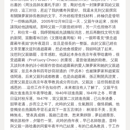
出書的《周汝昌師友書札手跡》里，剛好也有一封陳夢家寫給父親
的信，這三封信，惹起了我的獵奇與愛好。 我還未見到父親撰寫
有關陳夢家師長教師的文字。不外經梳理查找材料，終極仍是發明
了一些蛛絲馬跡。 2005年12月18日這一天，父親午休起來，按例
讓我給他讀報紙。那時父親一只眼曾經掉明，另一只也視物不清
了。和往常一樣，我睜開報紙先讀幾段消息，然后再翻找文明方面
的新聞。當翻看16日的《文匯唸書周報》時，一眼即看見“懷念趙
蘿蕤年夜姐”的年夜題目，並且是很長的一整版。由於父親已經在
文章里屢次提到過趙蘿蕤，想必他會感愛好，我頓時讀了起來。
沒想到父親聽罷，非常感歎。他講起本身在燕京年夜學唸書時，很
受趙蘿蕤（Prof.Lucy Chao）的重視，還曾做過她的助教。 父親
又談到本身的詩小樹屋作曾借給趙蘿蕤的愛人陳夢家和她的父親趙
紫宸，並且本身和四哥抄寫胡適的《甲戌本》也被陳夢家和趙紫宸
借閱過。后來父親到成都教書，也是由趙蘿蕤、孫正剛開具證實，
證實父親是以燕京年夜學教員成分而往的。父親說：這些我都是很
感恩的……這些工作不告知你們，未來都沒有人了解了。 父親平生
兩次進進燕京年夜學唸書。1940年頭進燕園，1941年之冬，即遭
日寇封校斥逐。1947年，當父親第二次踏進燕園，已出身滄桑，
韶華老邁，步而立之年了。此時的父親，生氣難回，傷情易觸。他
曾獨坐在燕園島亭背石桌寫下一首五言律詩： 林湖非不美，至美
轉無名。 雙表真成鶴，孤鐘已是僧。 愁來乘靜隙，夢起續塵形。
獨坐誰相伴，夕陽竹一莖。 此時的燕年夜，早已名師散盡。昔時
與父親一路唸書的同窗年夜半均已結業，有的已成為教員，于工作