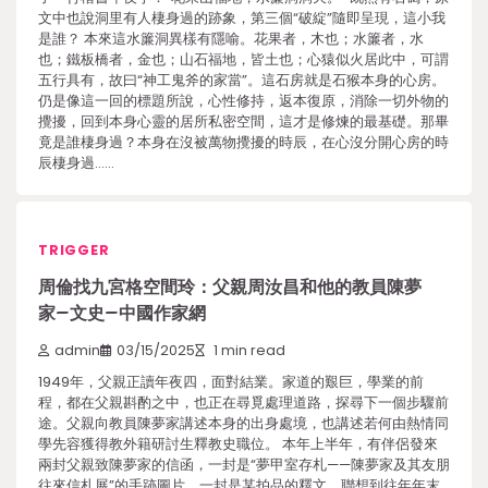
文中也說洞里有人棲身過的跡象，第三個“破綻”隨即呈現，這小我
是誰？ 本來這水簾洞異樣有隱喻。花果者，木也；水簾者，水
也；鐵板橋者，金也；山石福地，皆土也；心猿似火居此中，可謂
五行具有，故曰“神工鬼斧的家當”。這石房就是石猴本身的心房。
仍是像這一回的標題所說，心性修持，返本復原，消除一切外物的
攪擾，回到本身心靈的居所私密空間，這才是修煉的最基礎。那畢
竟是誰棲身過？本身在沒被萬物攪擾的時辰，在心沒分開心房的時
辰棲身過……
TRIGGER
周倫找九宮格空間玲：父親周汝昌和他的教員陳夢
家–文史–中國作家網
admin
03/15/2025
1 min read
1949年，父親正讀年夜四，面對結業。家道的艱巨，學業的前
程，都在父親斟酌之中，也正在尋覓處理道路，探尋下一個步驟前
途。父親向教員陳夢家講述本身的出身處境，也講述若何由熱情同
學先容獲得教外籍研討生釋教史職位。 本年上半年，有伴侶發來
兩封父親致陳夢家的信函，一封是“夢甲室存札——陳夢家及其友朋
往來信札展”的手跡圖片，一封是某拍品的釋文。聯想到往年年末