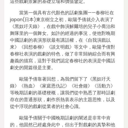
這些戲劇景象的基礎立場和價值鑒定。
當第一個具有古代顏色的話劇集團——春柳社在
japan(日本)東京樹立之初，歐陽予倩就介入表演了
《黑奴吁天錄》，在戲中飾演解爾培的兒子小喬治和
舞隊里的一個舞女。如許的經過的事況，使他對晚期
中國話劇的表演形狀最有講話權，在《自我演戲以
來》《回想春柳》《談文明戲》等文中，歐陽予倩對
春柳社表演的戲劇的特色，做了非常歸納綜合而有興
趣義的描寫，這對于我們認定春柳社的表演是中國話
劇史的開篇很是主要。
歐陽予倩靠著回想，為我們留下了《黑奴吁天
錄》《熱血》《家庭恩仇記》《社會鐘》《活動力》
等晚期話劇的基礎梗概，讓我們從中熟悉了那時話劇
存在的普通形狀，劇作所熱衷表示的主題思惟，以及
從中浮現的戲劇從業者的社會心識。
歐陽予倩關于中國晚期話劇的闡述是非常中肯
的，他固然已經處身此中，但出于對戲劇的真摯和他