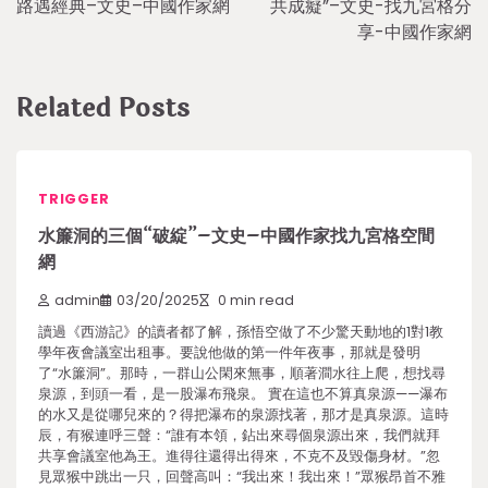
路遇經典–文史–中國作家網
共成癡”–文史-找九宮格分
享-中國作家網
Related Posts
TRIGGER
水簾洞的三個“破綻”–文史–中國作家找九宮格空間
網
admin
03/20/2025
0 min read
讀過《西游記》的讀者都了解，孫悟空做了不少驚天動地的1對1教
學年夜會議室出租事。要說他做的第一件年夜事，那就是發明
了“水簾洞”。那時，一群山公閑來無事，順著澗水往上爬，想找尋
泉源，到頭一看，是一股瀑布飛泉。 實在這也不算真泉源——瀑布
的水又是從哪兒來的？得把瀑布的泉源找著，那才是真泉源。這時
辰，有猴連呼三聲：“誰有本領，鉆出來尋個泉源出來，我們就拜
共享會議室他為王。進得往還得出得來，不克不及毀傷身材。”忽
見眾猴中跳出一只，回聲高叫：“我出來！我出來！”眾猴昂首不雅