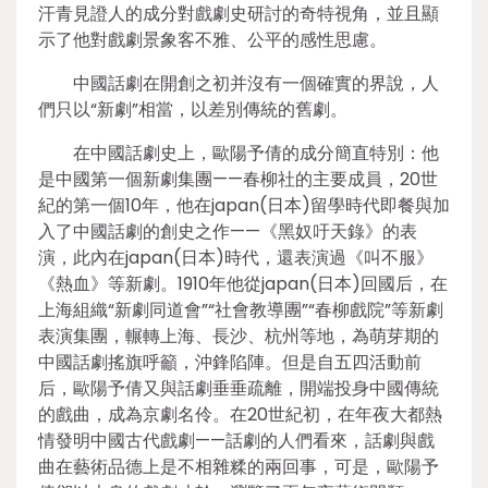
汗青見證人的成分對戲劇史研討的奇特視角，並且顯
示了他對戲劇景象客不雅、公平的感性思慮。
中國話劇在開創之初并沒有一個確實的界說，人
們只以“新劇”相當，以差別傳統的舊劇。
在中國話劇史上，歐陽予倩的成分簡直特別：他
是中國第一個新劇集團——春柳社的主要成員，20世
紀的第一個10年，他在japan(日本)留學時代即餐與加
入了中國話劇的創史之作——《黑奴吁天錄》的表
演，此內在japan(日本)時代，還表演過《叫不服》
《熱血》等新劇。1910年他從japan(日本)回國后，在
上海組織“新劇同道會”“社會教導團”“春柳戲院”等新劇
表演集團，輾轉上海、長沙、杭州等地，為萌芽期的
中國話劇搖旗呼籲，沖鋒陷陣。但是自五四活動前
后，歐陽予倩又與話劇垂垂疏離，開端投身中國傳統
的戲曲，成為京劇名伶。在20世紀初，在年夜大都熱
情發明中國古代戲劇——話劇的人們看來，話劇與戲
曲在藝術品德上是不相雜糅的兩回事，可是，歐陽予