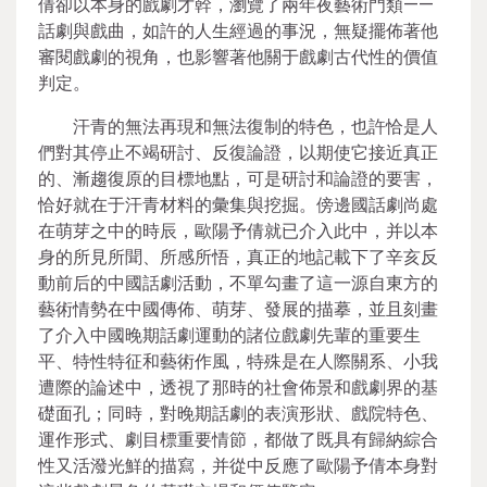
倩卻以本身的戲劇才幹，瀏覽了兩年夜藝術門類——
話劇與戲曲，如許的人生經過的事況，無疑擺佈著他
審閱戲劇的視角，也影響著他關于戲劇古代性的價值
判定。
汗青的無法再現和無法復制的特色，也許恰是人
們對其停止不竭研討、反復論證，以期使它接近真正
的、漸趨復原的目標地點，可是研討和論證的要害，
恰好就在于汗青材料的彙集與挖掘。傍邊國話劇尚處
在萌芽之中的時辰，歐陽予倩就已介入此中，并以本
身的所見所聞、所感所悟，真正的地記載下了辛亥反
動前后的中國話劇活動，不單勾畫了這一源自東方的
藝術情勢在中國傳佈、萌芽、發展的描摹，並且刻畫
了介入中國晚期話劇運動的諸位戲劇先輩的重要生
平、特性特征和藝術作風，特殊是在人際關系、小我
遭際的論述中，透視了那時的社會佈景和戲劇界的基
礎面孔；同時，對晚期話劇的表演形狀、戲院特色、
運作形式、劇目標重要情節，都做了既具有歸納綜合
性又活潑光鮮的描寫，并從中反應了歐陽予倩本身對