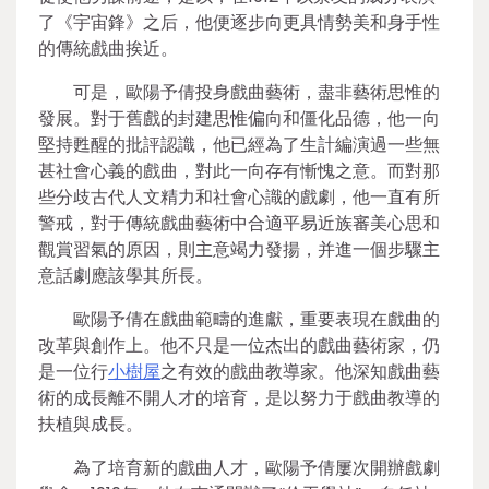
了《宇宙鋒》之后，他便逐步向更具情勢美和身手性
的傳統戲曲挨近。
可是，歐陽予倩投身戲曲藝術，盡非藝術思惟的
發展。對于舊戲的封建思惟偏向和僵化品德，他一向
堅持甦醒的批評認識，他已經為了生計編演過一些無
甚社會心義的戲曲，對此一向存有慚愧之意。而對那
些分歧古代人文精力和社會心識的戲劇，他一直有所
警戒，對于傳統戲曲藝術中合適平易近族審美心思和
觀賞習氣的原因，則主意竭力發揚，并進一個步驟主
意話劇應該學其所長。
歐陽予倩在戲曲範疇的進獻，重要表現在戲曲的
改革與創作上。他不只是一位杰出的戲曲藝術家，仍
是一位行
小樹屋
之有效的戲曲教導家。他深知戲曲藝
術的成長離不開人才的培育，是以努力于戲曲教導的
扶植與成長。
為了培育新的戲曲人才，歐陽予倩屢次開辦戲劇