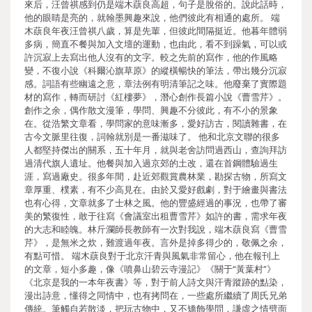
來后，汪曾祺感到仍是端木蕻良高超，句子是脫俗的。說此話時，
他的眼睛是亮的，就翰墨興趣來說，他們彼此有相通的處所。 端
木蕻良年夜汪曾祺八歲，算是先輩，但彼此間隔挺近。他暮年體弱
多病，簡直不餐與加入文壇的運動，也由此，看不到躁氣，可以或
許沉寂上去寫出他人沒有的文字。較之先前的寫作，他的作風略
變，不復小說《科爾沁旗草原》的縱橫暢快的筆法，帶出幾分沉寂
感。詞語有些幽遠之意，章法例有明清筆記之味。他廢棄了實際題
材的寫作，轉而研討《紅樓夢》，潛心創作長篇小說《曹雪芹》。
創作之余，偶作散文漫筆，學問、興趣不分彼此，有不小的景象
在。從浩繁文章看，學問家的意味漸多，愛好訪古，閱讀雜書，在
古今文脈里往復，詞翰就別是一番滋味了。 他和北京文聯的很多
人都堅持傑出的關系，五十年月，就與老舍訪問過西山，查詢拜訪
過清代旗人遺址。他餐與加入過京郊的土改，還在首鋼體驗過生
涯，寫過廠史。很多年間，赴近郊觀賞農林業，勘探古物，所寫文
章厚重、樸素，有不少高見在。由於又愛好戲劇，對于繪畫與書法
也有心得，文章就多了士林之風。他的豐盛經過的事況，也帶了審
美的繁復性，敢于往寫《會議室出租曹雪芹》如許的書，需求年夜
的大志和睦魄。林斤瀾師長教師有一次對我說，端木蕻良寫《曹雪
芹》，是無米之炊，難渡過年夜。言外是掉多得少的，敬佩之余，
有點可惜。 端木蕻良對于北京汗青與風氣非常留心，他在報刊上
的文章，短小多趣，像《噴鼻山碧云寺漫記》《關于“黃葉村”》
《北京是我的一本年夜書》等，對于前人詩文與汗青蹤跡的點染，
漫出詩意，懂得之同情中，也有拷問在，一些處所繼續了周氏兄弟
傳統。筆觸自若散淡，把玩古物中，又不矯飾學問，謙虛之情劈面