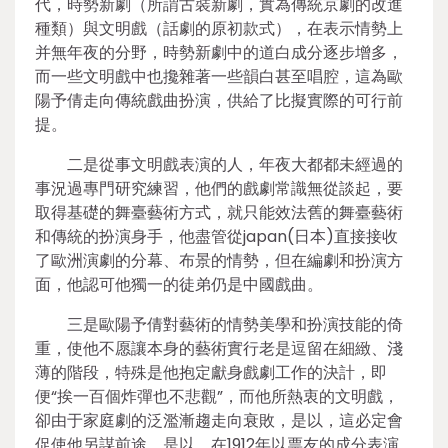
代，時勢新劇（所謂古裝新劇，實為傳統京劇的改進
種類）與文明戲（話劇的原初款式），在表示情勢上
并無年夜的分野，時勢新劇中的道白成分逐步增多，
而一些文明戲中也攙雜著一些韻白甚至唱腔，這為歐
陽予倩走向傳統戲曲扮演，供給了比擬實際的可行前
提。
二是從事文明戲表演的人，年夜大都都未經過的
事況過專門研究練習，他們的戲劇常識無從談起，要
取得基礎的舞臺藝術方式，就只能效法舊的舞臺藝術
和傳統的扮演身手，他盡管從japan(日本)直接接收
了歐洲演劇的分幕、布景的情勢，但在編劇和扮演方
面，他認可他獨一的徒弟仍是中國戲曲。
三是歐陽予倩對藝術的情勢美學和扮演技能的倚
重，使他不愿讓本身的藝術實行老是逗留在細緻、淺
薄的階段，特殊是他抱定獻身戲劇工作的決計，即
便“挨一百個炸彈也不悲觀”，而他所熱衷的文明戲，
卻由于家庭劇的泛濫漸趨走向衰敗，是以，這必定會
促使他另謀前途，是以，在1912年以票友的成分表演