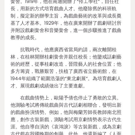
黌舍。1919年，他在南通開辦了“伶工學社”，自任社
長，用新的方式培育戲曲人才。他廢除舊的科班軌
制，擬定新的辦學主旨，為戲曲藝術的改革與成長奠
基了人才基本。1929年，他在廣東開辦了戲劇研討所
并附設戲劇黌舍和音樂黌舍，進一個步驟推進了戲曲
教導的成長。
抗戰時代，他應廣西省當局約請，兩次離開桂
林，在桂林開辦桂劇黌舍并親任校長；他鑒戒話劇藝
術的經歷，從事桂劇改造，晉陞藝人的社會位置；他
多方籌資，戰勝艱苦，扶植了廣西省立藝術館，在
1944年組織了範圍浩蕩的“東北劇展”。為培育戲劇人
才、展現戲劇成績做出了主要進獻。
在戲曲情勢上，歐陽予倩也停止了勇敢的立異。
他測驗考試將傳統戲曲與古代話劇相聯合，發明出新
的戲曲扮演情勢。例如，他與梅蘭芳師長教師南北照
應，創作古裝新戲，測驗考試用京劇情勢表示古代生
涯。他自導自演的《哀鴻淚》等古裝新戲，成為京劇
古代戲在我國晚期的創舉。此外，他還新編了《人面