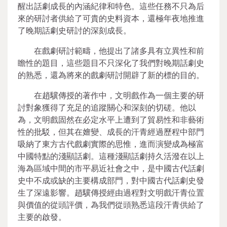
醒出話劇成長的內涵紀律和特色。這些任務不只為后
來的研討者供給了可貴的史料資本，還極年夜地推進
了晚期話劇史研討的深刻成長。
在戲劇研討範疇，他提出了諸多具有立異性和前
瞻性的題目，這些題目不只深化了我們對晚期話劇史
的熟悉，還為將來的戲劇研討開辟了新的標的目的。
在趙驥傳授的著作中，文明戲作為一個主要的研
討對象獲得了充足的追蹤關心和深刻的切磋。他以
為，文明戲固然在必定水平上遭到了貿易性和非藝術
性的批駁，但其在嬗變、成長的汗青經過歷程中部門
吸納了東方古代戲劇實際的思惟，進而演變成為極富
中國特點的淺顯話劇。這種淺顯話劇持久活潑在以上
海為區域中間的市平易近社會之中，是中國古代話劇
史中不成或缺的主要構成部門，對中國古代話劇史發
生了深遠影響。趙驥傳授經由過程對文明戲汗青位置
與價值的從頭評價，為我們從頭熟悉這段汗青供給了
主要的啟發。