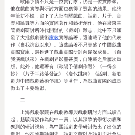
歐陽予倩不只是一位實行家，仍是一位實際家。
他在戲曲實際與研討方面也獲得了豐富的結果。他終
年筆耕不輟，留下了大批有關戲曲、話劇、片子、音
樂和跳舞等方面的實際著作和藝術創作。他在廣東掌
管戲劇研討所時代開辦的《戲劇》雜志，此中不只頒
發了大批戲劇藝術
家教
實際論著，還連載了他的代表
作《自我演戲以來》。這些論著不只豐盛了中國戲曲
實際寶庫，還推進了戲曲實際研討向縱深成長。《自
我演戲以來》在戲劇界影響甚廣，自連載之后屢次重
版。此外，他還著有《歐陽予倩劇作選》《一得余
抄》《片子半路落發記》《唐代跳舞》《話劇、新歌
劇與中國戲劇藝術傳統》等著作，為戲曲實際的成長
做出了主要進獻。
三
上海戲劇學院在戲劇教導與戲劇研討方面成績凸
起，趙驥傳授作為此中一員，以其深摯的學術功底和
獨到的研討視角，為中國話劇史學研討做出了出色的
進獻。他在晚期話劇史、話劇文獻以及話劇與社會生