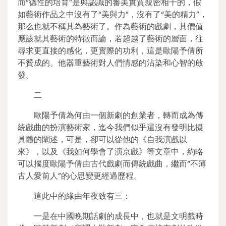
而“德性的培育”是與認識的審美實質親密相干的，假
如藝術作品之中沒有了“美與力”，沒有了“美的精力”，
那么也就不稱其為藝術了。作為藝術的戲劇，其價值
應該就其藝術的特徵而論，若超越了藝術的層面，往
尋求更直接的感化，更實際的功利，這是歐陽予倩所
不贊成的。他器重藝術對人們情感的沾染和心智的啟
發。
二
歐陽予倩為何由一個新劇的創業者，轉而成為傳
統戲曲的扮演藝術家，迄今我們似乎還沒有發明比擬
具體的闡述，可是，卻可以從他的《自我演戲以
來》，以及《我如何學會了演京戲》等文章中，約略
可以揣度歐陽予倩由古代戲劇而傳統戲曲，繼而“不薄
古人愛前人”的心思變更經過歷程。
這此中的緣由年夜致有三：
一是在中國晚期話劇的成長中，也就是文明戲時