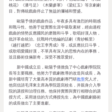
桃花》《潘弓足》《木蘭參軍》《梁紅玉》等京劇劇
目，對傳統戲曲停止了無益的彌補和豐盛。
歐陽予倩的戲曲作品，年夜多具有激烈的時期感
和戰斗性。他善于從實際生涯中吸取素材，經由過程
戲曲的情勢反應國民的磨難和斗爭，歌唱好漢人物，
批評革命統治。抗戰時代他編的話劇《青紗帳里》
《越打越肥》《忠王李秀成》等，或反應抗日斗爭，
或歌唱愛國好漢，不單具有深入的思惟內在的事務，
並且藝術伎倆新奇，深受不雅眾愛好。
新中國成立后，歐陽予倩擔負了中心戲劇學院院
長等主要職務。他努力于戲劇教導的改造與成長，為
新中國培育了大量高本質的戲劇專門研
教學
究人才。
他寫信請毛澤東主席為學院題寫校名，并親身介入學
院的講授和治理任務。他保持實際與實行相聯合的講
授方式，采用迷信的方式傳授先生，為中國戲劇藝術
的成長做出了主要進獻。