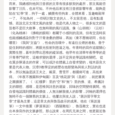
而來。我總感到他與汪曾祺的文章有很多默契的處所，那文風能否
影響了汪氏，也未可知。不外他后來沒有汪曾祺影響年夜，能夠是
陷在“紅學”里，拘于一處，觸覺有些拘束，全體來看，旨趣略顯單
一了。 不知為何，一些研討散文史的人，不太留意他，這有點遺
憾。若說北京文壇文風的改變，他是代表人物之一。很多短文的題
旨都不是巨大敘事，也無時期的風行認識。像《山胡桃》《云杉》
《化為桃林》《拂曉的眼睛》都屬于小感到的流淌。但有交流時辰
也能感觸感染到對于汗青滄桑的體味，再如《東不壓橋胡同，你在
哪里》《我與“文協”》，性命的浩嘆中，有遠往云煙的卷動。善于
捉住剎時的感到，將眼光投射到悠遠之地。年青時的寫作追蹤關心
實際生態，暮年則帶出思惟的縱深感。他早年在清華年夜學學的是
汗青專門研究，這種求變的選擇，說不定與史學認識有關吧。 從
右翼步隊過去的作家，可以或許在體裁上自發求變的，端木蕻良大
要是代表人物。沉1對1教學淀的經歷在他那變為與前人對話的資
本，所以無論是談王夫之、戴震、曹雪芹，都擺佈可進，高低來
得。《年夜不雅園和伊甸園》言及“桃花源”與《圣經》，就把審美
之圖擴展了。《〈紅樓夢〉里的“空”和“無”》里的佛、道、希臘詩
文的聯想、感嘆，是思惟與詩意的迴旋，回味的空間變得廣闊。他
自發地認識到體裁的價值，人無法解脫後人的影響，詞翰的選擇也
無時不在一個陳舊的文脈上。他屢次與友人說，“唐詩晉字華文
章”才最為主要，這是章太炎與魯迅啟示的成果。他在《筆談漫
筆》一文中推重《夢溪筆談》《酉陽雜俎》、魯迅雜文，實在也道
出本身寫作的文脈參照。那么說來，在周氏兄弟之間，他更親近魯