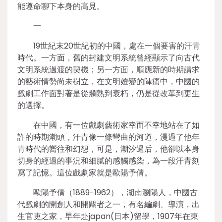
能遵命聊下本身的高見。
一
19世紀末20世紀初的中國，處在一個要害的汗青
時代。一方面，舊的封建文明系統曾經顯示了向古代
文明系統過渡的契機；另一方面，順應新的時期請求
的藝術情勢尚未樹立，在文明嬗變的陣痛中，中國的
戲劇工作面對著是從爛熟到衰朽，仍是從改革到更生
的選擇。
在中國，有一位戲劇藝術家幸而不幸地站在了如
許的時期潮頭，汗青像一條彎曲的河道，漫過了他年
青時代的嚮往和幻想，可是，潮汐過后，他卻以本身
切身的經過的事況和細膩的感觸感染，為一段汗青刻
寫了記憶。這位戲劇家就是歐陽予倩。
歐陽予倩（1889-1962），湖南瀏陽人，中國古
代戲劇的開創人和開闢者之一，有名編劇、導演，出
生官吏之家，早年赴japan(日本)留學，1907年在東