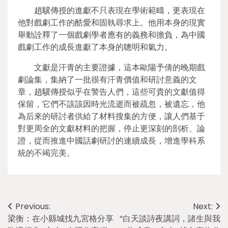
趙驥傳授的進獻不只表現在學術範疇，更表現在
他對戲劇工作的酷愛和固執尋求上。他用本身的現實
舉動詮釋了一個戲劇學者應有的義務和擔負，為中國
戲劇工作的成長進獻了本身的聰明和氣力。
文獻是汗青的主要證據，這本歐陽予倩的晚期戲
劇論集，集納了一批很有汗青價值和研討意義的文
章，趙驥傳授似乎在警告人們，這些可貴的文獻值得
保留，它們不該該因時光流逝而被疏忽，被遺忘，他
為后來的研討者供給了材料搜集的方便，讓人們基于
對更周全的文獻材料的把握，停止更深刻的剖析、論
證，從而推進中國話劇研討的連續成長，增進學科系
統的不竭完美。
Post
Previous:
Next:
梁衡：在小縣城找九宮格分享
“白天談詩夜講詞，諸生與我
navigation