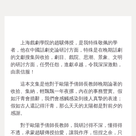
上海戲劇學院的趙驥傳授，是我特殊敬佩的學
者，他在中國話劇史論研討方面，特殊是在晚期話劇
的文獻搜集與收拾，劇目、戲院、思潮、景象、文明
的研討方面，任勞任怨，進獻卓越，令我深深激動，
由衷信服！
這本文集是他對于歐陽予倩師長教師晚期論著的
收拾、集納，輕飄飄一年夜摞，內在的事務豐實。假
如汗青會措辭，我們會感觸感染到後人真摯的表達；
假如古人還記得汗青，那么天天的太陽都是對前夕的
感謝。
對于歐陽予倩師長教師，我研討得不深，懂得得
不透，承蒙趙驥傳授抬愛，讓我作序，忸捏之余，只