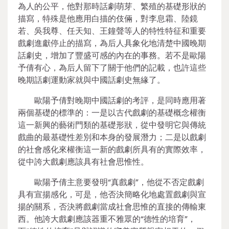
為人的公平，他對那時話劇萌芽、繁殖的基礎形狀的
描寫，特殊是他應用白描的伎倆，對李息霜、陸鏡
若、吳我尊、任天知、王鐘聲等人的特性特征和重要
戲劇進獻停止的描寫，為后人具象化地清楚中國晚期
話劇史，增加了豐盛可感的內在的事務。若不是歐陽
予倩有心，為后人留下了關于他們的記載，也許這些
晚期話劇運動家就與中國話劇史無緣了。
歐陽予倩對晚期中國話劇的考評，是同時應用著
兩個基礎的標準的：一是以古代戲劇的基礎概念權衡
這一新興的藝術門類的基礎形狀，從中發明它與傳統
戲曲的最基礎性差別和本身的發展潛力；二是以戲劇
的社會感化來權衡這一新的戲劇所具有的實際效率，
從中誇大戲劇應該具有社會思惟性。
歐陽予倩主意要發明“真戲劇”，他從不否定戲劇
具有宣揚感化，可是，他否決簡略化地處置戲劇與宣
揚的關系，否決將戲劇當成社會思惟的直接的傳輸東
西。他誇大戲劇應該器重不雅眾的“德性的培育”，