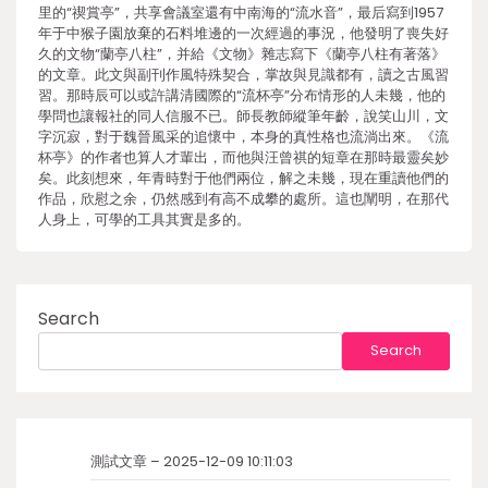
里的“禊賞亭”，共享會議室還有中南海的“流水音”，最后寫到1957
年于中猴子園放棄的石料堆邊的一次經過的事況，他發明了喪失好
久的文物“蘭亭八柱”，并給《文物》雜志寫下《蘭亭八柱有著落》
的文章。此文與副刊作風特殊契合，掌故與見識都有，讀之古風習
習。那時辰可以或許講清國際的“流杯亭”分布情形的人未幾，他的
學問也讓報社的同人信服不已。師長教師縱筆年齡，說笑山川，文
字沉寂，對于魏晉風采的追懷中，本身的真性格也流淌出來。《流
杯亭》的作者也算人才輩出，而他與汪曾祺的短章在那時最靈矣妙
矣。此刻想來，年青時對于他們兩位，解之未幾，現在重讀他們的
作品，欣慰之余，仍然感到有高不成攀的處所。這也闡明，在那代
人身上，可學的工具其實是多的。
Search
Search
測試文章 – 2025-12-09 10:11:03