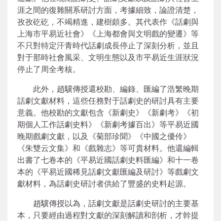
涯之間的復雜關系研討方面，考據細致，論證清楚，
孜孜矻矻，不竭精進，建樹頗多。其代表作《話劇與
上海市平易近社會》《上海都會與文明戲的變遷》等
不只對特定汗青時代話劇成長停止了深刻分析，並且
對于那時社會風采、文明生態以及市平易近生涯狀況
停止了周全考核。
此外，趙驥傳授還校勘、編錄、匯編了浩繁晚期
話劇文獻材料，這些任務對于話劇史的研討具有主要
意義。他校勘的文獻包含《新劇史》《新劇考》《初
期個人工作話劇史料》《新劇考據百出》等平易近國
晚期戲劇文獻，以及《菊部珍聞》《中國之優伶》
《朱雙云文集》和《戲雜志》等可貴材料。他還編輯
出書了七卷本的《平易近國話劇史料匯編》和十一卷
本的《平易近國稀見話劇文獻匯編及研討》等戲劇文
獻材料，為話劇史研討者供給了豐盛的史料起源。
趙驥傳授以為，話劇文獻是話劇史研討的主要基
本，只要經由過程對文獻的深刻解讀和剖析，才幹提