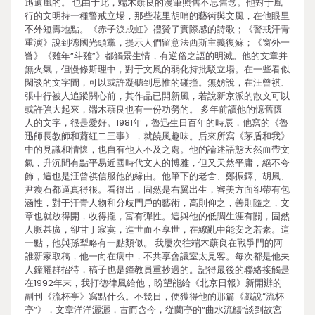
迅遺風的。 也由于此，端木蕻良的漫筆照舊不忘舊念。他對于風
行的文明持一種警戒立場，那些花里胡哨的藝術與文風，在他眼里
不外短壽地點。《赤子淚成虹》禮贊了實際感的詩歌；《警戒汗青
重演》說到德國光頭黨，提示人們留意法西斯主義復蘇；《窗外一
瞥》《雞年“斗雞”》都觸景生情，有逆俗之語的明滅。他的文章并
無火氣，但慢條斯理中，對于文風的弱化持批駁立場。在一些看似
閑談的文字間，可以或許凝聽到思惟的碰撞。無妨說，在汪曾祺、
張中行被人追蹤關心前，其作品已開新風，若說新京派的散文可以
或許強大起來，端木蕻良也有一份功勞的。 多年前讀他的憶舊懷
人的文字，很是愛好。1981年，魯迅生日百年的時辰，他寫的《魯
迅師長教師和蕭紅二三事》，就饒風趣味。后來所寫《茅盾和我》
中的見識和情懷，也自有他人不及之處。他的論述語態天然而帶文
氣，升沉間有點平易近國時代文人的博雅，但又天然平庸，絕不夸
飾，這也是汪曾祺信服他的緣由。他筆下的老舍、鄭振鐸、胡風、
尹瘦石都逼真得很。看得出，固然是右翼出生，審美方面卻帶有包
涵性，對于汗青人物和分歧門戶的藝術，高則仰之，善則隨之，文
章也就放得開，收得攏，富有彈性。這與他的低調生涯有關，固然
人脈甚廣，卻甘于寂寞，進世而不享世，在繚亂中能安之若素。這
一點，他與孫犁略有一點類似。 我屢次往端木蕻良在戰爭門的阿
誰新家取稿，他一向在病中，不共享會議室太見客。每次都是他夫
人鐘耀群招待，稿子也是鐘教員重抄過的。記得最後的聯絡接觸是
在1992年末，我打德律風給他，盼望能給《北京日報》新開辦的
副刊《流杯亭》寫點什么。不幾日，便獲得他的那篇《戲說“流杯
亭”》，文章洋洋灑灑，古而含今，從蘭亭的“曲水流觴”談到故宮