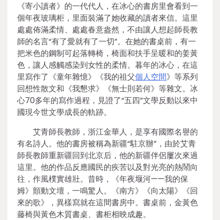
《寄小讀者》的一代代人，在冰心的書房里會看到一
個年夜玻璃柜，里面裝滿了她收藏的讀者來信。這里
處處佈滿柔情、處處春意盎然，不由讓人想起師長教
師的名言“有了愛就有了一切”。在她的書桌前，有一
把米色的鋼制可起落轉椅，椅面和扶手呈暖和的姜黃
色，讓人感觸感染到女性的柔情。暮年的冰心，在這
里寫作了《童年雜憶》《我的祖父
個人空間
》等系列
回想性散文和《我懇求》《無士則若何》等雜文。冰
心70多年的寫作過程，見證了“五四”文學反動以來中
國現今世文學成長的軌跡。
艾青師長教師，浙江金華人，是享有國際名譽的
有名詩人。他的書房被稱為新疆“駐京辦”，由於艾青
師長教師重新疆回到北京后，他的新疆伴侶屢次來過
這里。他的作品反應國民的疾苦以及對光亮的熱鬧向
往，作風樸實雄壯。昔時，《年夜堰河——我的保
姆》顫動文壇，一鳴驚人。《南方》《向太陽》《回
來的歌》，異樣寫就在這間書房中。書桌前，金黃色
藤椅與黃色木質書桌、書柜相映成趣。