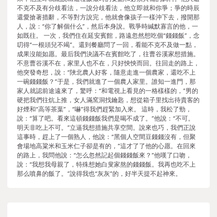
不克不及有分歧看法，一說分歧看法，他立即就和你爭；爭的時辰
還愛搶著措辭，不等對方說完，他就會像孩子一樣沖下去，撥開那
人，說：“你了解個什么”，然后本身說。戰爭時緘默寡言的他，一
如既往。 一次，我們住在延安賓館，路遠忽然想吃個“錢錢飯”，念
叨得“一根頭兒不竭”。還到餐廳問了一回，看能不克不及做一點，
成果沒能如愿。最后我們決議不在賓館吃了，往曹谷溪家想措施。
不意曹谷溪不在，家里人也不在，只好怏怏而回。往回走的路上，
他突發奇想，說：“陜北農人好客，隨意走進一個農家，還吃不上
一碗錢錢飯？”于是，我們就進了一個農人家里。誰知一進門，那
家人就認前途遠來了，驚呼：“和電視上看見的一格樣樣的，”男的
硬把我們往炕上推，女人滿窯洞找鑰匙，想從箱子里找出待貴客的
好煙和“高等茶葉”，“嚇”得我們趕緊加入來。 這時，我松了勁，
說：“算了吧。看來這頓錢錢飯我們是喝不成了。”他說：“不可。
明天非吃上不可。”立逼我想措施共享空間。說來也巧，我們正說
這事時，趕上了一個熟人，他說：“黑個人空間豆錢錢沒有，但聚
會場地高粱米和玉米仁子卻是有的，”這才了了他的心愿。在回來
的路上，我問他說：“怎么忽然記起個錢錢飯來？”他嘆了口吻，
說：“我想我母親了，特殊想她白叟家熬的錢錢飯。我再也吃不上
那么噴鼻的飯了。”說得我也“灰灰”的，好半天提不起神來。