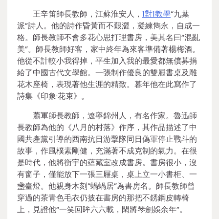
王辛笛師長教師，江蘇淮安人，
1對1教學
“九葉
派”詩人。他的詩作昏黃而不艱澀，凝練雋永，自成一
格。師長教師不會多花心思打理書房，美其名曰“混亂
美”。師長教師好客，家中終年為來客準備著楊梅酒。
他從不計較小我得掉，平生加入我的最愛都無償募捐
給了中國古代文學館。一張制作優良的雙屜書桌及雕
花木座椅，表現著他生涯的精致。暮年他在此寫作了
詩集《印象·花束》。
蕭軍師長教師，遼寧錦州人，有名作家。魯迅師
長教師為他的《八月的村落》作序，其作品描述了中
國共產黨引導的西南抗日游擊隊同日偽軍停止戰斗的
故事，作風樸素剛健，充滿著不成克制的氣力。在很
是時代，他將衡宇的蘊藏室改成書房。書房很小，沒
有窗子，僅能放下一張三屜桌，桌上立一小書柜、一
盞臺燈。他親身木刻“蝸蝸居”為書房名。師長教師曾
穿過的茶青色毛衣仍披在書房的那把不銹鋼皮轉椅
上，見證他“一笑回眸六六載，閑將琴劍娛余年”。