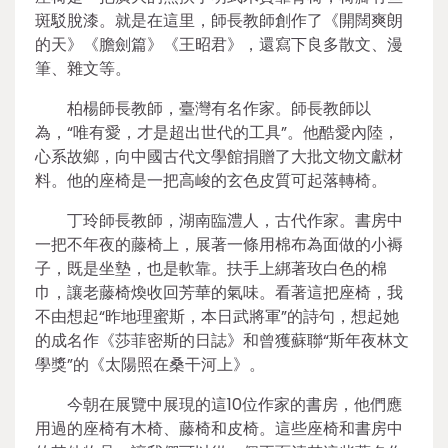
斑駁脫漆。就是在這里，師長教師創作了《開闊爽朗
的天》《膽劍篇》《王昭君》，還寫下良多散文、漫
筆、雜文等。
柏楊師長教師，臺灣有名作家。師長教師以
為，“唯有愛，才是超出世代的工具”。他酷愛內陸，
心系故鄉，向中國古代文學館捐贈了大批文物文獻材
料。他的座椅是一把高峻的玄色皮質可起落轉椅。
丁玲師長教師，湖南臨澧人，古代作家。書房中
一把不年夜的藤椅上，展著一條用棉布為面做的小褥
子，既是坐墊，也是軟靠。扶手上綁著玫白色的棉
巾，讓老藤椅煥收回芳華的氣味。看著這把座椅，我
不由想起“昨地理蜜斯，本日武將軍”的詩句，想起她
的成名作《莎菲密斯的日誌》和曾獲蘇聯“斯年夜林文
學獎”的《太陽照在桑干河上》。
今朝在展覽中展現的這10位作家的書房，他們應
用過的座椅有木椅、藤椅和皮椅。這些座椅和書房中