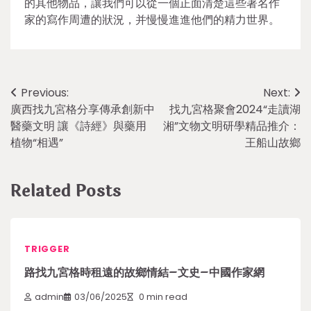
的其他物品，讓我們可以從一個正面清楚這些著名作
家的寫作周遭的狀況，并慢慢進進他們的精力世界。
Post
Previous:
Next:
廣西找九宮格分享傳承創新中
找九宮格聚會2024“走讀湖
navigation
醫藥文明 讓《詩經》與藥用
湘”文物文明研學精品推介：
植物“相遇”
王船山故鄉
Related Posts
TRIGGER
路找九宮格時租遠的故鄉情結–文史–中國作家網
admin
03/06/2025
0 min read