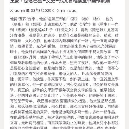
王蒙：惦念巴金–文史–找九宮格講座中國作家網
admin
03/18/2025
0 min read
他從“五四”走來，他的“急流三部曲”《家》《春》《秋》，他的
《冷夜》和《憩園》永遠激動人們，他從《消亡》和《重生》一向
到《團聚》(被改編成片子《好漢兒女》)，再到《隨想錄》見證著
汗青滄桑，激勵著人們進步，他寫什么都是那樣的充分、精密、積
習沉舟，火灼心肺。他永遠和內陸和國民在一路，他一直熄滅著豪
情，盼望著愛、光亮和暖和。 他拿起筆來是為了召喚光亮與驅趕
暗中。他愛好在高爾基的作品中描述過的俄羅斯平易近間故事，有
一個好漢叫丹柯，他為了帶領人們走出暗中的樹林，他取出了本小
樹屋身教學場地的心臟，作為火把，照亮了夜路。所以他一輩子說
是要把心交給讀者，他是如許說的，也是如許做的。他是一個專心
用本身的所有的性命來寫作，來做人的人。 巴金師長教師愛內
陸，愛芳華，他說過，作家要下往，創作要上往。他一直器重文學
的社會感化，他一向倡導說實話，把心交給讀者，巴金的聳立是真
摯、真正的、誠摯的文學對于假年夜空偽文學的勝出。他早就說
過，他的性命將近走到止境了，可是他不灰心，他寄盼望于將來，
寄盼望于青年。 我已經有屢次當面請教的機遇，他永遠是那么溫
和，那么謙瑜伽場地遜，那么樸實，那么老實得好像孩提，同時那
么保持著他認定的真諦。他老是激勵我多寫一點，多出一點作品。
在他還能舉動的時辰，每次我往探望他，他白叟家總要邊吩咐邊站
立著，走出房門相送，而當我嚴重勸止的時辰，他與女兒小林都說
明說他也需求運動運動。 他經常掉臂大哥體衰瀏覽一些年青作家