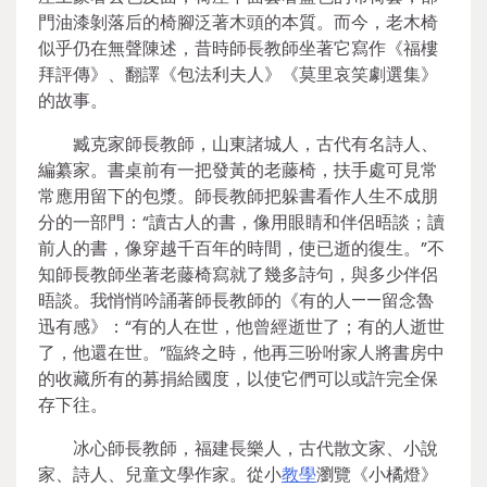
門油漆剝落后的椅腳泛著木頭的本質。而今，老木椅
似乎仍在無聲陳述，昔時師長教師坐著它寫作《福樓
拜評傳》、翻譯《包法利夫人》《莫里哀笑劇選集》
的故事。
臧克家師長教師，山東諸城人，古代有名詩人、
編纂家。書桌前有一把發黃的老藤椅，扶手處可見常
常應用留下的包漿。師長教師把躲書看作人生不成朋
分的一部門：“讀古人的書，像用眼睛和伴侶晤談；讀
前人的書，像穿越千百年的時間，使已逝的復生。”不
知師長教師坐著老藤椅寫就了幾多詩句，與多少伴侶
晤談。我悄悄吟誦著師長教師的《有的人——留念魯
迅有感》：“有的人在世，他曾經逝世了；有的人逝世
了，他還在世。”臨終之時，他再三吩咐家人將書房中
的收藏所有的募捐給國度，以使它們可以或許完全保
存下往。
冰心師長教師，福建長樂人，古代散文家、小說
家、詩人、兒童文學作家。從小
教學
瀏覽《小橘燈》