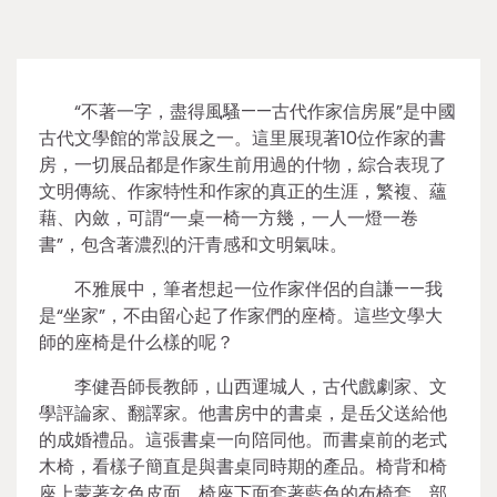
“不著一字，盡得風騷——古代作家信房展”是中國
古代文學館的常設展之一。這里展現著10位作家的書
房，一切展品都是作家生前用過的什物，綜合表現了
文明傳統、作家特性和作家的真正的生涯，繁複、蘊
藉、內斂，可謂“一桌一椅一方幾，一人一燈一卷
書”，包含著濃烈的汗青感和文明氣味。
不雅展中，筆者想起一位作家伴侶的自謙——我
是“坐家”，不由留心起了作家們的座椅。這些文學大
師的座椅是什么樣的呢？
李健吾師長教師，山西運城人，古代戲劇家、文
學評論家、翻譯家。他書房中的書桌，是岳父送給他
的成婚禮品。這張書桌一向陪同他。而書桌前的老式
木椅，看樣子簡直是與書桌同時期的產品。椅背和椅
座上蒙著玄色皮面，椅座下面套著藍色的布椅套，部