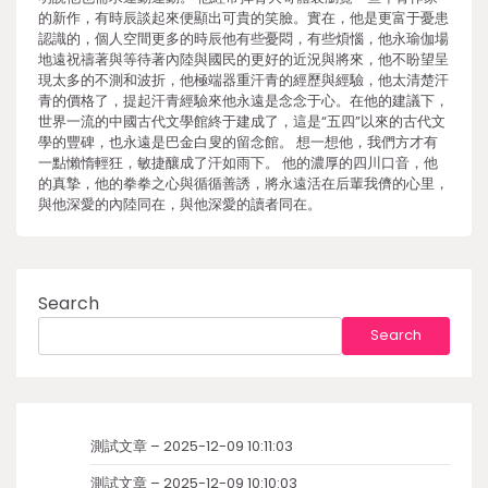
的新作，有時辰談起來便顯出可貴的笑臉。實在，他是更富于憂患
認識的，個人空間更多的時辰他有些憂悶，有些煩惱，他永瑜伽場
地遠祝禱著與等待著內陸與國民的更好的近況與將來，他不盼望呈
現太多的不測和波折，他極端器重汗青的經歷與經驗，他太清楚汗
青的價格了，提起汗青經驗來他永遠是念念于心。在他的建議下，
世界一流的中國古代文學館終于建成了，這是“五四”以來的古代文
學的豐碑，也永遠是巴金白叟的留念館。 想一想他，我們方才有
一點懶惰輕狂，敏捷釀成了汗如雨下。 他的濃厚的四川口音，他
的真摯，他的拳拳之心與循循善誘，將永遠活在后輩我儕的心里，
與他深愛的內陸同在，與他深愛的讀者同在。
Search
Search
測試文章 – 2025-12-09 10:11:03
測試文章 – 2025-12-09 10:10:03