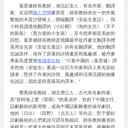
葉君健師長教師，湖北紅安人，有名作家、翻譯
家。在這間
個人空間
書房里，師長教師坐在一把作風
繁複的木質沙發椅上，開端翻譯《安徒生童話》。我
小時辰讀過他翻譯的《小紅帽》《海的女兒》《天子
的新裝》《賣火柴的小女孩》，至今想來都是美妙的
回想。葉君健師長教師是我國最早從丹麥文翻譯并體
系周全先容《安徒生童話》的有名翻譯家。他的翻譯
忠誠原作，保存了原著的詩情畫意和風趣感，被丹麥
專家高度贊賞
會議室出租
：“只要中國的（葉君健）譯
本把他（安徒生）看成一位巨大作家和詩人來先容給
讀者，堅持了作者的詩情、風趣感和活潑活躍的抽像
化說話，因此是程度最高的譯本。”
曹禺師長教師，湖北潛江人，古代有名劇作家。
其“昔時海上驚《雷雨》”的童貞作，首創了中國古代
話劇藝術的新局勢，成為中國話劇舞臺的保存劇目。
他的《日出》《田野》《北京人》等作品，對于愛好
話劇藝術的人們來說可謂耳熟能詳。師長教師書房的
座椅是一把廣大的無扶手明式木質靠背椅，椅腳有些