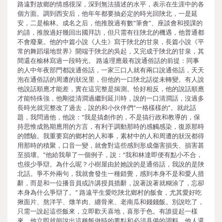
路遠對故鄉的情感很深，深到無法描述的水平，表示在生涯中的各
個方面。調到西安后，他年年都要抽必定的時光回陜北，一是延
安，二是榆林。成名之后，他推脫過有數“筆會”、座談會和授課的
約請，推脫過好幾回出國拜訪，但只需有往陜北的機遇，他普通都
不會廢棄。他的中篇小說《人生》寫于陜北的甘泉，長篇小說《平
常的舞蹈場地世界》開端于陜北的吳起，又完成于陜北的甘泉，其
間還在榆林寫過一段時光。 路遠理應最有說通俗話的前提：同事
的人中年夜部門都說通俗話，一家三口人就有兩口說通俗話，天天
泡在通俗話的周遭的狀況里，但他的一口陜北話從未轉變。有人說
他說話順應才能差，實在這完整是揣測。恰好相反，他的說話順應
才能特殊強，他剛從清澗過繼到延川時，說的一口清澗話，沒過多
長時光就完整改了過去，說的和小伙伴們“一格樣樣的”。就此話
題，我問過他，他說：“我是搞創作的，不是搞行政和教導的，保
持思惟成熟期應用的方言，有利于調動那時的感觸感染，復原那時
的體驗。我重要寫的鄉村的人和事，素材中的人和周遭的狀況都得
用那時的積聚，口音一變，就會對這些感到形成傷害損失、損害甚
至損壞。”他給我舉了一個例子，說：“我和林達即便有點小不合，
也很少爭辯。為什么呢？小樹屋由於她說的是通俗話，我說的是陜
北話。爭不外兩句，我就會發生一種錯覺，感到本身不是和愛人措
辭，而是和一位播音員或許講授員措辭，說著說著就糊涂了，忘卻
本身為什么爭辯了。” 路遠平生愛吃陜北鄉村的飯食，尤其愛好吃
揪面片、熬洋芋、燉羊肉、纏骨來、老南瓜和錢錢飯。別說吃了，
只需一說起這些飯來，立即歡天喜地，喜形于色。有誰提起一樣
來，他立即就能說出這種飯做時的要點和必須具備的調料。他人還