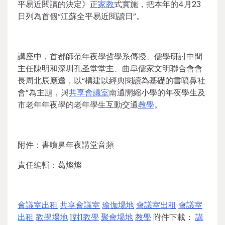
平易近閱讀的決定》正
家教
式實施，把本年的4月23
日列為首個“江蘇全平易近閱讀日”。
講座中，首都師范年夜學哲學系傳授、儒學研討中間
主任陳明和深圳孔圣堂堂主、曲阜儒家文明聯合會會
長周北辰應邀，以“構建以經典閱讀為基礎的書噴鼻社
會”為主題，與
共享會議室
南通開縮小學的年夜學生及
市老年年夜學的老年學生互動交通
教學
。
附件：書噴鼻年夜講堂音頻
責任編輯：葛燦燦
會議室出租
共享會議室
瑜伽場地
會議室出租
會議室
出租
教學場地
1對1教學
聚會場地
教學
附件下載：
講