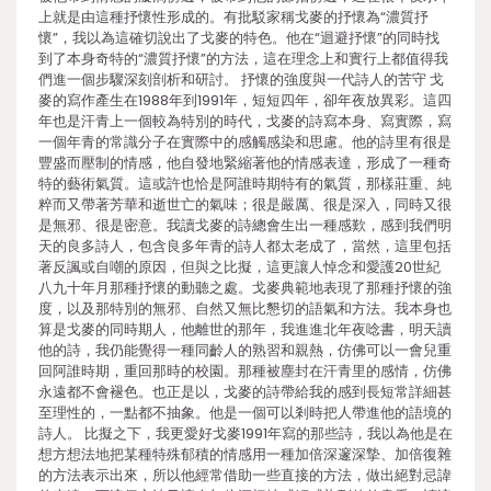
上就是由這種抒懷性形成的。有批駁家稱戈麥的抒懷為“濃質抒
懷”，我以為這確切說出了戈麥的特色。他在“迴避抒懷”的同時找
到了本身奇特的“濃質抒懷”的方法，這在理念上和實行上都值得我
們進一個步驟深刻剖析和研討。 抒懷的強度與一代詩人的苦守 戈
麥的寫作產生在1988年到1991年，短短四年，卻年夜放異彩。這四
年也是汗青上一個較為特別的時代，戈麥的詩寫本身、寫實際，寫
一個年青的常識分子在實際中的感觸感染和思慮。他的詩里有很是
豐盛而壓制的情感，他自發地緊縮著他的情感表達，形成了一種奇
特的藝術氣質。這或許也恰是阿誰時期特有的氣質，那樣莊重、純
粹而又帶著芳華和逝世亡的氣味；很是嚴厲、很是深入，同時又很
是無邪、很是密意。我讀戈麥的詩總會生出一種感歎，感到我們明
天的良多詩人，包含良多年青的詩人都太老成了，當然，這里包括
著反諷或自嘲的原因，但與之比擬，這更讓人悼念和愛護20世紀
八九十年月那種抒懷的動聽之處。戈麥典範地表現了那種抒懷的強
度，以及那特別的無邪、自然又無比懇切的語氣和方法。我本身也
算是戈麥的同時期人，他離世的那年，我進進北年夜唸書，明天讀
他的詩，我仍能覺得一種同齡人的熟習和親熱，仿佛可以一會兒重
回阿誰時期，重回那時的校園。那種被塵封在汗青里的感情，仿佛
永遠都不會褪色。也正是以，戈麥的詩帶給我的感到長短常詳細甚
至理性的，一點都不抽象。他是一個可以剎時把人帶進他的語境的
詩人。 比擬之下，我更愛好戈麥1991年寫的那些詩，我以為他是在
想方想法地把某種特殊郁積的情感用一種加倍深邃深摯、加倍復雜
的方法表示出來，所以他經常借助一些直接的方法，做出絕對忌諱