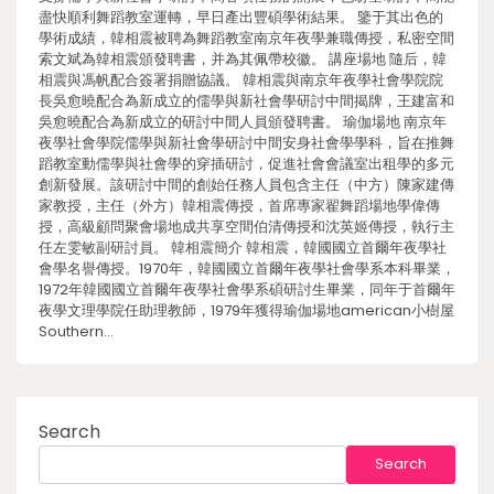
盡快順利舞蹈教室運轉，早日產出豐碩學術結果。 鑒于其出色的
學術成績，韓相震被聘為舞蹈教室南京年夜學兼職傳授，私密空間
索文斌為韓相震頒發聘書，并為其佩帶校徽。 講座場地 隨后，韓
相震與馮帆配合簽署捐贈協議。 韓相震與南京年夜學社會學院院
長吳愈曉配合為新成立的儒學與新社會學研討中間揭牌，王建富和
吳愈曉配合為新成立的研討中間人員頒發聘書。 瑜伽場地 南京年
夜學社會學院儒學與新社會學研討中間安身社會學學科，旨在推舞
蹈教室動儒學與社會學的穿插研討，促進社會會議室出租學的多元
創新發展。該研討中間的創始任務人員包含主任（中方）陳家建傳
家教授，主任（外方）韓相震傳授，首席專家翟舞蹈場地學偉傳
授，高級顧問聚會場地成共享空間伯清傳授和沈英姬傳授，執行主
任左雯敏副研討員。 韓相震簡介 韓相震，韓國國立首爾年夜學社
會學名譽傳授。1970年，韓國國立首爾年夜學社會學系本科畢業，
1972年韓國國立首爾年夜學社會學系碩研討生畢業，同年于首爾年
夜學文理學院任助理教師，1979年獲得瑜伽場地american小樹屋
Southern…
Search
Search