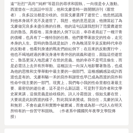
遠”“壯烈”“高尚”“純粹”等題目的尋求和固執，一向很是令人激動。
西渡曾在一次說話中坦言，他和戈麥昔時一路開辦詩刊《厭世
者》，良多設法都是分歧的。但當戈麥選擇了逝世亡，他忽然認識
到他本身就不克不及逝世了。我想，他的意思是說，他擔當起了為
戈麥做完良多未盡任務的任務。他的這句話讓我想到了范愛農逝世
后的魯迅。異樣地，當身邊的人倒下以后，幸存者肩起了一種汗青
的債權，也具有了一種特別的任務。他們要帶著故交的性命，走完
本身的人生。昔時的魯迅就是如許，作為晚清至辛亥反動時代幸存
的反動者，他看到身邊的戰友們紛紜倒下；在后來的反動實行中，
他也不竭地經過的事況身邊年青伴侶的就義和逝往，面臨這些逝世
亡，魯迅更深入地思慮了在世的意義。他的幸存不是茍且偷生，而
是必需活上去并有所舉動。這種設法一向深入地影響著魯迅，也成
為他的思惟和文學舉動中最主要的一個部門。這種感觸感染或許西
渡也是有的。戈麥和駱一禾的寫作和謝世也早已成為西渡的寫作和
性命中很主要的一部門。現實上，我們每小我的性命里都住著最主
要、最密切的逝往者，這不是什么新話題，可是對于寫作者和文學
史家來講，這個意義是紛歧樣的。詩人冷霜曾說，假如戈麥在世，
大要就是此刻西渡的樣子。對此我深表贊成。我信任，戈麥的深入
和無邪，不會在歲月和實際中被磨滅，而會成為那一代詩人在明天
所特有的一份苦守和固執。 （作者系中國國民年夜學文學院傳
授）