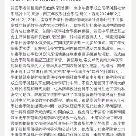
韓國學者韓相震師長教師捐資創辦，南京年夜學成立儒學與新社會
學研討中間 來源：南京年夜學社會學院 時間：西元2024年12月
26日 12月20日，南京年夜學社會學院儒學與新社會學研討中間捐
贈成立舞蹈教室儀式在河仁樓舉行。儒學與新社會學研討中間由韓
國有名社會學家、首爾年夜學社會學榮休傳授、韓國中平易近基金
會主席韓相震師長教師捐資創辦，韓相震傳授攜夫人、韓國漢陽年
夜學社會學榮休傳授個人空間沈英姬密斯一同參加儀式。南京年夜
學黨委常委、副校交流長索文斌列席儀式并講話共享會議室。南京
年夜學校友事務與發講座場地展任務處處長馮帆參加活動。儀式由
社會學院黨委書記王建富掌管。 舞蹈場地 索文斌代表南京年夜學
對韓相震傳授的大方善舉共享空間表達誠摯的感謝。他指出，南年
夜正處于以“奮進行動”扎實推進“第一個南年夜”建設的關鍵時期，
學術聲譽卓越的韓相震傳授在中國社會學重鎮南年夜社會學院捐資
成立儒學與新共享空間社會學研討中間，不僅充足體現了學術大師
的時代擔當和時代貢獻，也為南年夜社會科學的發展注進了強勁私
密空間動力。韓相震在致辭中講述了本身捐資創辦儒學與新社會學
研討中間的瑜伽教室心路歷程。他表現，很是高興能夠在南京年夜
學社會學院創辦研討中間，摸索東亞儒學與現代社會的學術關聯。
這一具有國際佈景的研討中間的成立，也會有助于開拓中國和韓國
甚至更年夜范圍的國際學術交通與一起配合。 王建富介紹了韓相
震傳授捐贈創立儒學與新社會學研討聚會場地中間的佈景，高度贊
揚了韓相震傳授的學術尋求和公益精力。他表現，社會學院會全力
支撐儒學與新社會學研討中間各項任務的開展，也盼望研討中間能