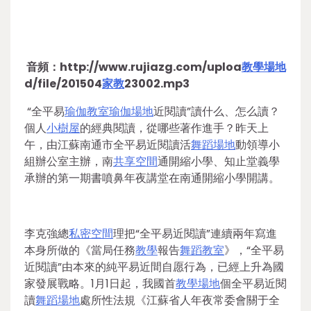
音頻：http://www.rujiazg.com/uploa
教學場地
d/file/201504
家教
23002.mp3
“全平易
瑜伽教室
瑜伽場地
近閱讀”讀什么、怎么讀？
個人
小樹屋
的經典閱讀，從哪些著作進手？昨天上
午，由江蘇南通市全平易近閱讀活
舞蹈場地
動領導小
組辦公室主辦，南
共享空間
通開縮小學、知止堂義學
承辦的第一期書噴鼻年夜講堂在南通開縮小學開講。
李克強總
私密空間
理把“全平易近閱讀”連續兩年寫進
本身所做的《當局任務
教學
報告
舞蹈教室
》，“全平易
近閱讀”由本來的純平易近間自愿行為，已經上升為國
家發展戰略。1月1日起，我國首
教學場地
個全平易近閱
讀
舞蹈場地
處所性法規《江蘇省人年夜常委會關于全