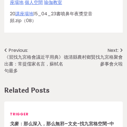
座場地
個人空間
瑜伽教室
20
講座場地
15_04_23書噴鼻年夜獎堂音
頻.zip（0B）
Post
Previous:
Next:
《習找九宮格會議近平用典》
德清縣農村鄉賢找九宮格聚會
navigation
出書：常提儒家名言，蘇軾名
參事會火啦
句最多
Related Posts
TRIGGER
戈麥：那么深入，那么無邪–文史-找九宮格空間-中