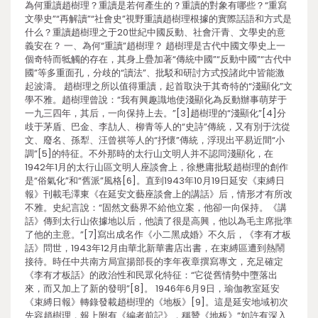
為何重讀趙樹理？重讀是若何產生的？重讀的對象有哪些？“重寫
文學史”“再解讀”“社會史”視野重讀趙樹理根據的實際話語和方式是
什么？重讀趙樹理之于20世紀中國反動、社會汗青、文學史的意
義安在？ 一、為何“重讀”趙樹理？ 趙樹理是古代中國文學史上一
個奇特而牴觸的存在，其身上疊加著“傳統中國”“反動中國”“古代中
國”等多重面孔，分歧的“讀法”、批駁和研討方式投諸此中皆能激
起波濤。 趙樹理之所以值得重讀，起首取決于其奇特的“淺顯化”文
學不雅。趙樹理曾說：“我有興趣識地使淺顯化為反動辦事萌芽于
一九三四年，其后，一向保持上去。”[3]趙樹理的“淺顯化”[4]分
歧于茅盾、巴金、李劼人、柳青等人的“史詩”傳統，又有別于沈從
文、廢名、孫犁、汪曾祺等人的“抒懷”傳統，浮現出平易近間“小
調”[5]的特征。不外那時的太行山文明人并不認同淺顯化，在
1942年1月的太行山區文明人座談會上，徐懋庸批駁趙樹理的創作
是“俗氣化”和“舊派”風格[6]。直到1943年10月19日延安《束縛日
報》刊載毛澤東《在延安文藝座談會上的講話》后，情形才有所改
不雅。史紀言說：“固然文藝界不給他立案，他卻一向保持。《講
話》傳到太行山依據地以后，他讀了很是高興，他以為毛主席批準
了他的主意。”[7]寫出成名作《小二黑成婚》不久后，《李有才板
話》問世，1943年12月由華北新華書店出書，在束縛區遭到熱鬧
接待。時任中共南方局宣揚部長的李年夜章撰寫專文，充足確定
《李有才板話》的政治性和民眾化特征：“它從舊情勢中墮落出
來，而又加上了新的發明”[8]。 1946年6月9日，瑜伽教室延安
《束縛日報》轉錄發載趙樹理的《地板》[9]。這是延安地域初次
先容趙樹理，報上附有《編者前記》，稱贊《地板》“如許有深入