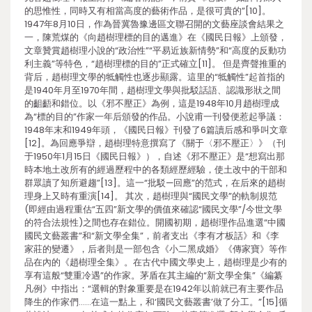
的思惟性，同時又有相當高度的藝術作品，是很可貴的”[10]。
1947年8月10日，作為晉冀魯豫邊區文聯召開的文藝座談會結果之
一，陳荒煤的《向趙樹理標的目的邁進》在《國民日報》上頒發，
文章贊賞趙樹理小說的“政治性”“平易近族新情勢”和“高度的反動功
利主義”等特色，“趙樹理標的目的”正式確立[11]。 但是齊聲推重的
背后，趙樹理文學的牴觸性也逐步顯露。這里的“牴觸性”起首指的
是1940年月至1970年間，趙樹理文學與批駁話語、認識形狀之間
的齟齬和錯位。以《邪不壓正》為例，這是1948年10月趙樹理成
為“標的目的”作家一年后頒發的作品。小說甫一刊發便惹起爭議：
1948年末和1949年頭，《國民日報》刊發了6篇讀后感和爭叫文章
[12]。為回應爭辯，趙樹理特意撰寫了《關于〈邪不壓正〉》（刊
于1950年1月15日《國民日報》），自述《邪不壓正》是“想寫出那
時本地土改所有的經過歷程中的各類經歷經驗，使土改中的干部和
群眾讀了知所避趨”[13]。這一“批駁—回應”的范式，在后來的趙樹
理身上又時有重演[14]。 其次，趙樹理與“國民文學”的軌制規范
(即經由過程重估“五四”新文學的價值來確認“國民文學”/今世文學
的符合法規性)之間也存在錯位。開國初期，趙樹理作品進選“中國
國民文藝叢書”和“新文學全集”，前者支出《李有才板話》和《李
家莊的變遷》，后者則是一部包含《小二黑成婚》《傳家寶》等作
品在內的《趙樹理全集》。在古代中國文學史上，趙樹理是少有的
享有這般“雙重冷遇”的作家。茅盾在其主編的“新文學全集”《編纂
凡例》中指出：“選輯的對象重要是在1942年以前就已有主要作品
降生的作家們……在這一點上，和‘國民文藝叢書’做了分工。”[15]循