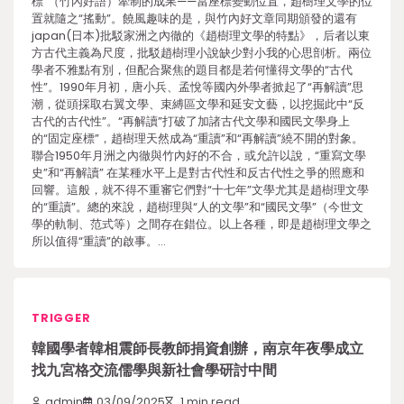
標”（竹內好語）牽制的成果——當座標變動位置，趙樹理文學的位
置就隨之“搖動”。饒風趣味的是，與竹內好文章同期頒發的還有
japan(日本)批駁家洲之內徹的《趙樹理文學的特點》，后者以東
方古代主義為尺度，批駁趙樹理小說缺少對小我的心思剖析。兩位
學者不雅點有別，但配合聚焦的題目都是若何懂得文學的“古代
性”。1990年月初，唐小兵、孟悅等國內外學者掀起了“再解讀”思
潮，從頭採取右翼文學、束縛區文學和延安文藝，以挖掘此中“反
古代的古代性”。“再解讀”打破了加諸古代文學和國民文學身上
的“固定座標”，趙樹理天然成為“重讀”和“再解讀”繞不開的對象。
聯合1950年月洲之內徹與竹內好的不合，或允許以說，“重寫文學
史”和“再解讀” 在某種水平上是對古代性和反古代性之爭的照應和
回響。這般，就不得不重審它們對“十七年”文學尤其是趙樹理文學
的“重讀”。總的來說，趙樹理與“人的文學”和“國民文學”（今世文
學的軌制、范式等）之間存在錯位。以上各種，即是趙樹理文學之
所以值得“重讀”的啟事。…
TRIGGER
韓國學者韓相震師長教師捐資創辦，南京年夜學成立
找九宮格交流儒學與新社會學研討中間
admin
03/09/2025
1 min read