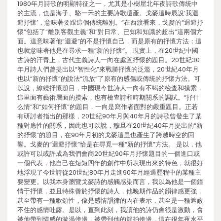
1980年月詩歌的明顯特征之一，尤其是小樹屋北年夜詩歌傳統中
的主流，也是海子、駱一禾的主要詩歌遺產。戈麥這時辰說‘我迴
避抒懷’，意味著要跟這個傳統離別。”在西渡看來，戈麥的“迴避抒
懷”包括了“離別客觀主義”和“對日常、已知和知識的超出”這兩個方
面。這意味著他“迴避”的不是抒懷自己，而是原有的抒懷方法；這
也就意味著他是在尋求一種“新的抒懷”。 現實上，在20世紀中國
古詩的汗青上，古代主義詩人一向在處置抒懷的題目。20世紀30
年月詩人們曾提出以“智性化”來戰勝抒懷的泛濫，20世紀40年月
也以“新的抒懷”的說法“流放”了原有的感傷或傳統的抒懷方法。可
以說，繚繞抒懷題目，中國現今世詩人一向有不竭的檢查和摸索，
這里面有藝術層面的摸索，也有檢查詩和時期關系的調試。“抒什
么情”和“如何抒懷”的題目，一向是寫作者面對的嚴重題目。正若
有研討者指出的那樣，20世紀90年月與40年月的詩歌曾發生了某
種對應性的關系，因此也可以說，穆旦在20世紀40年月提出的“新
的抒懷”的題目，在90年月初的戈麥這里也產生了跨越時空的回
響。戈麥的“迴避抒懷”恰是在尋覓一種“新的抒懷”方法。 是以，他
或許可以或許成為我們會商20世紀90年月抒懷題目的一個進口或
一個代表，他自己在短短四年的創作中所表現出來的特色，就很好
地浮現了今世詩從20世紀80年月走進90年月經過歷程中的某種主
要變更。以我本身瀏覽戈麥詩的感觸感染而言，我以為他是一個鐘
情于抒懷，並且特殊善於抒懷的詩人，他晚期作品的韻律感更強，
甚至帶有一種歌頌性，像是感情韻律的內在表示，甚至是一種遮蔽
不住的感情吐露。是以，直到此刻，我讀他的詩仍會很是激動，會
被他帶到情感的漩渦傍邊，被帶到他的節拍傍邊，這在很年夜水平