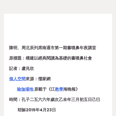
陳明、周北辰列席南通市第一期書噴鼻年夜講堂
原標題：構建以經典閱讀為基礎的書噴鼻社會
記者：盧兆欣
個人空間
來源：儒家網
瑜伽場地
原載于《江
教學
海晚報》
時間：孔子二五六六年歲次乙未年三月初五日己巳
耶穌2015年4月23日