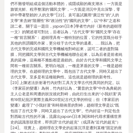
們不難發明組成這個活動本體的，或隱或顯的兩支潮水：一方面是
旗號光鮮、程序整潔的‘國民文學’，一方面是消沉中見出深摯，零
碎中帶著堅韌的‘人的文學’”[22]。袁可嘉試圖用“廣泛性”的“人的
文學”來含納“階層性”和“政治性”的“國民的文學”，以“中和”之道和
諧二者。關于這一題目，japan(日本)學者竹內好《新奇的趙樹理
一文》的闡述堪可對比，后者以為，“古代文學”和“國民文學”存在
一種“前言關系”： 趙樹理具有一種特別的位置，它的性質既分歧于
其他的所謂國民作家，更分歧于古代文學的遺產。……我以為，把
古代文學的完成和國民文學機械地對峙起來，認可二者的盡對隔
膜，同把國民文學與古代文學機械地聯合起來，以為后者是前者純
真的延伸，這兩種不雅點都是過錯的。由於古代文學和國民文學之
間有一種前言關系。更明白地說，一種是茅盾的文學，一種是趙樹
理的文學。在趙樹理的文學中，既包括了古代文學，同時又超出了
古代文學。至多是有這種能夠性。這也就是趙樹理的新奇性。
[23] 上陳述法折射著竹內好對工具方文學古代性異同的判定。以
《李家莊的變遷》為例，竹內好以為，“曩昔的文學”中作為典範的
主人公老是和周遭的狀況彼此對峙，由此衍生出來的“小我好漢”具
有19世紀批評實際主義和20世紀古代文學的特征；但《李家莊的
變遷》處理了“小我好漢”和時期佈景的對峙，趙樹理文學是以“既
包括了古代文學，同時又超出了古代文學”。竹內好這一判定包含
對西歐古代性的不滿，流露出japan(日本)昭和時代尋求重構世界
史的認識形狀需求，即所謂“古代的超克”（或譯為“近代的超克”）
[24]。 現實上，趙樹理在文學史的起落沉浮是遭到某種“固定的座