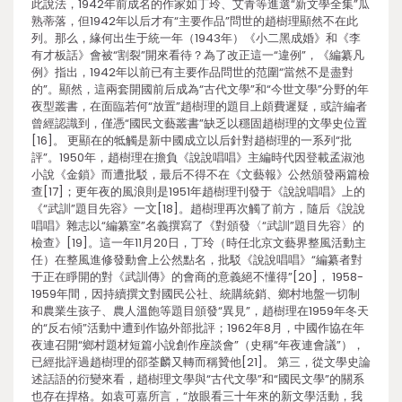
此說法，1942年前成名的作家如丁玲、艾青等進選“新文學全集”瓜
熟蒂落，但1942年以后才有“主要作品”問世的趙樹理顯然不在此
列。那么，緣何出生于統一年（1943年）《小二黑成婚》和《李
有才板話》會被“割裂”開來看待？為了改正這一“違例”，《編纂凡
例》指出，1942年以前已有主要作品問世的范圍“當然不是盡對
的”。顯然，這兩套開國前后成為“古代文學”和“今世文學”分野的年
夜型叢書，在面臨若何“放置”趙樹理的題目上頗費遲疑，或許編者
曾經認識到，僅憑“國民文藝叢書”缺乏以穩固趙樹理的文學史位置
[16]。 更顯在的牴觸是新中國成立以后針對趙樹理的一系列“批
評”。1950年，趙樹理在擔負《說說唱唱》主編時代因登載孟淑池
小說《金鎖》而遭批駁，最后不得不在《文藝報》公然頒發兩篇檢
查[17]；更年夜的風浪則是1951年趙樹理刊發于《說說唱唱》上的
《“武訓”題目先容》一文[18]。趙樹理再次觸了前方，隨后《說說
唱唱》雜志以“編纂室”名義撰寫了《對頒發〈“武訓”題目先容〉的
檢查》[19]。這一年11月20日，丁玲（時任北京文藝界整風活動主
任）在整風進修發動會上公然點名，批駁《說說唱唱》“編纂者對
于正在睜開的對《武訓傳》的會商的意義絕不懂得”[20]， 1958-
1959年間，因持續撰文對國民公社、統購統銷、鄉村地盤一切制
和農業生孩子、農人溫飽等題目頒發“異見”，趙樹理在1959年冬天
的“反右傾”活動中遭到作協外部批評；1962年8月，中國作協在年
夜連召開“鄉村題材短篇小說創作座談會”（史稱“年夜連會議”），
已經批評過趙樹理的邵荃麟又轉而稱贊他[21]。 第三，從文學史論
述話語的衍變來看，趙樹理文學與“古代文學”和“國民文學”的關系
也存在捍格。如袁可嘉所言，“放眼看三十年來的新文學活動，我