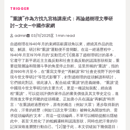
TRIGGER
“重讀”作為方找九宮格講座式：再論趙樹理文學研
討–文史–中國作家網
admin
03/11/2025
1 min read
自趙樹理在1940年月的束縛區嶄露頭角以來，繚繞其作品的批
駁、解讀、研討和“重讀”運動便不曾簡斷。在這一經過歷程中，
1940年月至1970年月的“反動范式”[1]奠基了趙樹理研討的基本，
它遵守了新平易近主主義反動和社會主義反動的認識形狀框架，重
要從階層論和階層斗爭的角度停止剖析。這里所稱的“重讀”，指的
是1990年月至今，在“重寫文學史”“再解讀”和“社會史視野下的中國
現今世文學研討”等范式影響下，針對趙樹理的從頭解讀和研討，
它們彼此對話、彼此滲入，配合組成“重讀”的意義鏈條。 “重讀”是
中國現今世文學研討的主要方式，更是一種認知裝配，經由過
程“重讀”，可以從頭評價作家作品的審美價值及其文學史定位，進
而推進文學史邦畿的從頭構建。正如唐小兵在議論“再解讀”時所
言：“在重讀經過歷程中，原有的概念（例如‘大眾’）逐步取得新的
內在，汗青的經歷（例如‘口語文學‘活動）被轉化為開放性的、需
求從頭編碼的‘文本’，而這一從頭編碼，不單可以輔助提醒出隱秘
此中、甚至‘天然化’了的牴觸邏輯和認識形狀，同時也把汗青的印
記深深烙進瀏覽行動自己。”[2]鑒于此，本文切磋如下幾個題目：