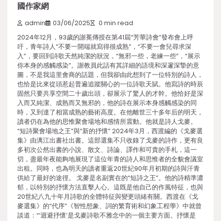
國作家網
admin
03/06/2025
0 min read
2024年12月，93歲的謝冕傳授在第41屆“芳華詩會”發布會上呼
吁，青年詩人“不要一開端就寫得很成熟”，“不要一會兒尋求深
入”，要回到詩歌天然純潔的狀況，“無邪一些，老練一些”，“展示
你本身的感觸感染”。謝教員此話有其詳細的語境和深邃深摯的意
圖，不是我這里會商的話題，但我卻由此想到了一位特別的詩人，
也恰是比來從頭惹起普遍追蹤關心的一位詩歌天賦。他寫詩的時辰
固然只要共享空間二十歲出頭，卻展示了驚人的才幹。他恰好是深
入而又純潔、成熟而又無邪的，他的詩在展示本身感觸感染的同
時，又到達了相當成熟的藝術高度。在他離世三十多年后的明天，
讀者仍在為他的思惟聚會場地和感情所震動。他就是詩人戈麥。
“短詩聚會場地之王”與“新的抒懷” 2024年3月，西渡編的《戈麥選
集》由漓江出書社出書。這部選集不只收錄了戈麥的詩作，更有良
多初次公然出書的小說、散文、詩論、譯作和可貴的手札，這一
切，盡最年夜能夠地展現了這位年青的詩人和思惟者的全貌會議室
出租。同時，也為明天的讀者重返20世紀90年月初期的詩與汗青
供給了最好的途徑。 戈麥是名副實在的“短詩之王”。他的詩精準濃
郁，以特別的抒懷方法直擊人心。這既是他自己的作風特征，也與
20世紀八九十年月詩歌的全體特征與變更頭緒有關。西渡在《戈
麥選集》的“代序”《智性想象、詞的繁育術和幻象工程學》中就曾
談道：“‘迴避抒懷’是戈麥詩歌不雅念中的一個主要方面。抒懷是