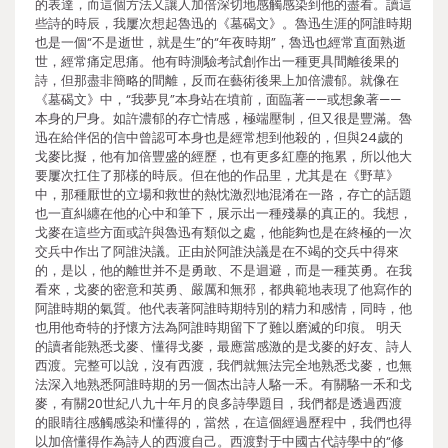
的表達，而這個方法又讓人加倍深切地感觸感染到他的盡看。讀這
些詩的時辰，我屢次想起魯迅的《墓碣文》。魯迅生涯的阿誰時期
也是一個“不是逝世，就是生”的“年夜時期”，魯迅也經常直面熟逝
世，經常痛定思痛。他有時測驗考試創作出一種更具間離後果的
詩，但那盡非簡略的間離，反而在藝術後果上加倍濃郁。就像在
《墓碣文》中，“我夢見”本身站在墳前，面臨著——或想象著——
本身的尸身。如許濃郁的存亡情感，極端壓制，但又很是豐滿。魯
迅在給伴侶的信中曾認可本身也是經常想到他殺的，但與24歲的
戈麥比擬，他有加倍豐盛的經歷，也有更多紅塵的拖累，所以他大
要屢次扛住了那樣的時辰。但在他的作品里，尤其是在《野草》
中，那種厭世的立場和救世的熱忱激烈地混淆在一路，存亡的話題
也一直糾纏在他的心中和筆下，展示出一種殘暴的真正的。我想，
戈麥在這些方面或許與魯迅有類似之處，他能夠也是在終極的一次
交兵中作出了阿誰決議。正由於阿誰決議是在不竭的交兵中得來
的，是以，他的離世并不是勇敢、不是迴避，而是一種英勇。在我
看來，戈麥的密意和英勇、嚴厲和無邪，都典範地表現了他寫作的
阿誰時期的氣質。他代表著阿誰時期特別的精力和感情，同時，他
也用他奇特的抒懷方法為阿誰時期留下了難以磨滅的印痕。 明天
的讀者能熟悉戈麥、懂得戈麥，最應當感激的是戈麥的好友、詩人
西渡。完整可以說，沒有西渡，我們就無法完全地熟悉戈麥，也無
法深入地熟悉阿誰時期的另一個杰出詩人駱一禾。有關駱一禾和戈
麥，有關20世紀八九十年月的良多詩學題目，我們都是透過西渡
的眼睛往感觸感染和懂得的，當然，在這個經過歷程中，我們也得
以加倍懂得作為詩人的西渡自己。西渡對于中國古代詩學中的“修