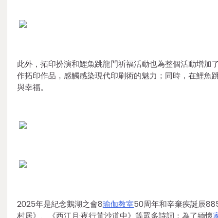
此外，拓印扮演和鯉魚跳龍門祈福活動也為整個活動增加
作拓印作品，感觸感染現代印刷術的魅力；同時，在鯉魚
與幸福。
2025年是紀念鵝湖之會8
瑜伽教室
50周年和辛棄疾誕辰8
村居》、《西江月·夜行黃沙道中》等眾多詩詞；為了緬懷