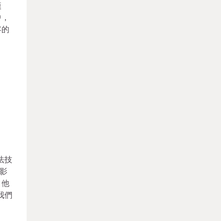
漢
中，
客的
法技
影
，他
我們