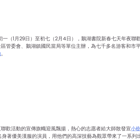
初一（1月29日）至初七（2月4日），鵝湖書院新春七天年夜聯
景區管委會、鵝湖鎮國民當局等單位主辦，為七千多名游客和市
地
。
夜聯歡活動的宣傳旗幟迎風飄揚，熱心的志愿者給大師散發宣
小
名身著優美漢服的演員，用他們的高深技藝為觀眾帶來了一系列