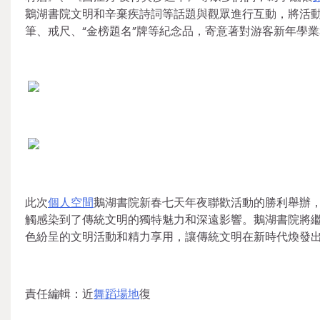
鵝湖書院文明和辛棄疾詩詞等話題與觀眾進行互動，將活
筆、戒尺、“金榜題名”牌等紀念品，寄意著對游客新年學
此次
個人空間
鵝湖書院新春七天年夜聯歡活動的勝利舉辦
觸感染到了傳統文明的獨特魅力和深遠影響。鵝湖書院將
色紛呈的文明活動和精力享用，讓傳統文明在新時代煥發
責任編輯：近
舞蹈場地
復