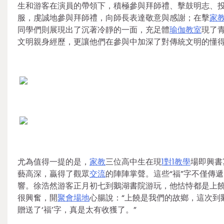
生和游客在演員的帶領下，積極參與拜師禮、擊鼓明志、
服，虔誠地參與拜師禮，向師長表達敬意與感謝；在擊
家
同學們則展現出了沉著冷靜的一面，充足體
瑜伽教室
現了
文明親身經歷，更讓他們在參與中加深了對傳統文明的懂
尤為值得一提的是，
家教
三位高中生在現
1對1教學
場即興書
藝高深，贏得了觀眾
交流
的陣陣掌聲。這些“福”字不僅傳
響。徐浩然游客正月初七到鵝湖書院游玩，他怙恃都是上
很興奮，開
聚會場地
心腸說：“上饒是我們的故鄉，這次到
贈送了‘福’字，真是太有收獲了。”