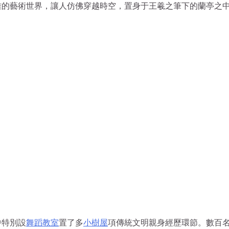
雅的藝術世界，讓人仿佛穿越時空，置身于王羲之筆下的蘭亭之
中特別設
舞蹈教室
置了多
小樹屋
項傳統文明親身經歷環節。數百