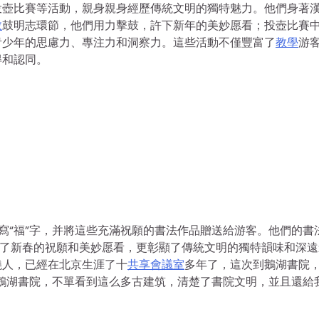
投壺比賽等活動，親身親身經歷傳統文明的獨特魅力。他們身著
教
鼓明志環節，他們用力擊鼓，許下新年的美妙愿看；投壺比賽
青少年的思慮力、專注力和洞察力。這些活動不僅豐富了
教學
游
得和認同。
寫“福”字，并將這些充滿祝願的書法作品贈送給游客。他們的書
遞了新春的祝願和美妙愿看，更彰顯了傳統文明的獨特韻味和深遠
饒人，已經在北京生涯了十
共享會議室
多年了，這次到鵝湖書院
鵝湖書院，不單看到這么多古建筑，清楚了書院文明，並且還給