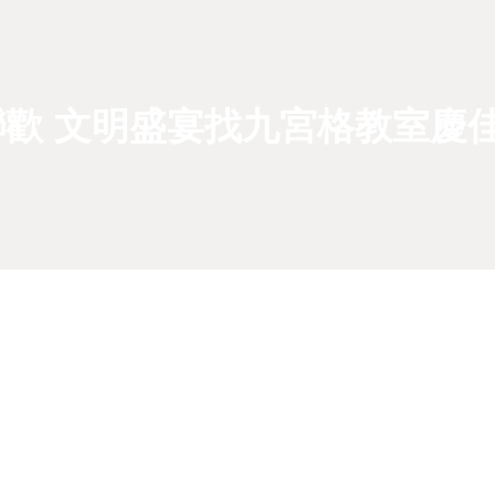
歡 文明盛宴找九宮格教室慶