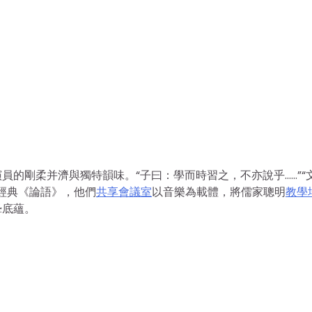
員的剛柔并濟與獨特韻味。“子曰：學而時習之，不亦說乎……”“
家經典《論語》，他們
共享會議室
以音樂為載體，將儒家聰明
教學
摯底蘊。