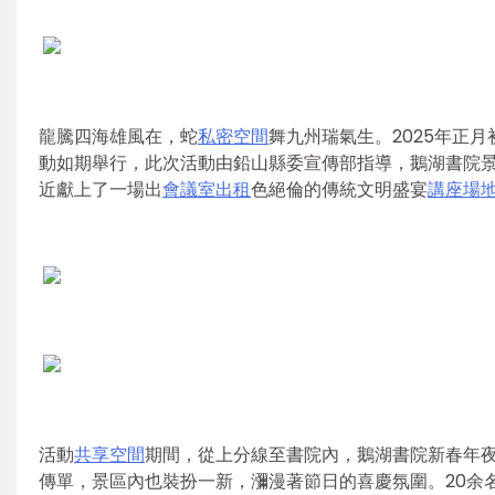
龍騰四海雄風在，蛇
私密空間
舞九州瑞氣生。2025年正月
動如期舉行，此次活動由鉛山縣委宣傳部指導，鵝湖書院
近獻上了一場出
會議室出租
色絕倫的傳統文明盛宴
講座場
活動
共享空間
期間，從上分線至書院內，鵝湖書院新春年
傳單，景區內也裝扮一新，瀰漫著節日的喜慶氛圍。20余