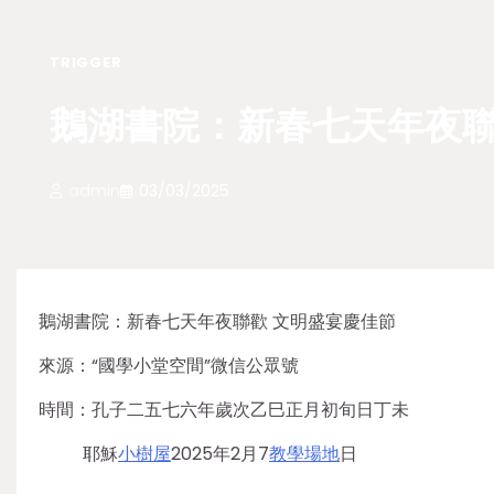
TRIGGER
鵝湖書院：新春七天年夜聯
admin
03/03/2025
鵝湖書院：新春七天年夜聯歡 文明盛宴慶佳節
來源：“國學小堂空間”微信公眾號
時間：孔子二五七六年歲次乙巳正月初旬日丁未
耶穌
小樹屋
2025年2月7
教學場地
日