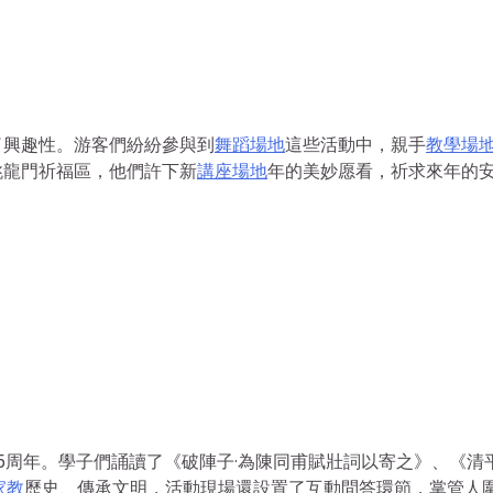
了興趣性。游客們紛紛參與到
舞蹈場地
這些活動中，親手
教學場
跳龍門祈福區，他們許下新
講座場地
年的美妙愿看，祈求來年的
85周年。學子們誦讀了《破陣子·為陳同甫賦壯詞以寄之》、《清平
家教
歷史、傳承文明，活動現場還設置了互動問答環節，掌管人