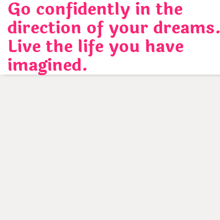
Go confidently in the
Skip
to
direction of your dreams
content
Live the life you have
imagined.