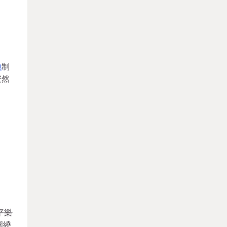
地
制
安然
樂·
圍繞