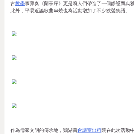
古
教學
箏彈奏《蘭亭序》更是將人們帶進了一個靜謐而典
此外，平易近謠歌曲串燒也為活動增加了不少歡聲笑語。
作為儒家文明的傳承地，鵝湖書
會議室出租
院在此次活動